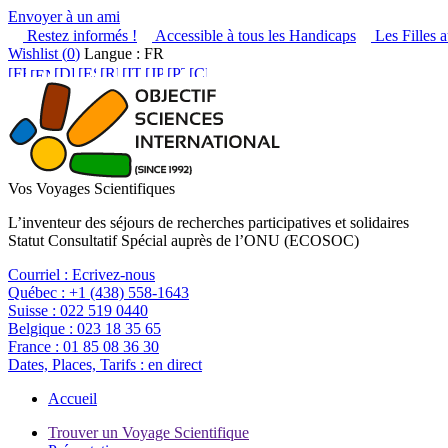
Envoyer à un ami
Restez informés !
Accessible à tous les Handicaps
Les Filles a
Wishlist (
0
)
Langue : FR
Vos Voyages Scientifiques
L’inventeur des séjours de recherches participatives et solidaires
Statut Consultatif Spécial auprès de l’ONU (ECOSOC)
Courriel :
Ecrivez-nous
Québec :
+1 (438) 558-1643
Suisse :
022 519 0440
Belgique :
023 18 35 65
France :
01 85 08 36 30
Dates, Places, Tarifs :
en direct
Accueil
Trouver un Voyage Scientifique