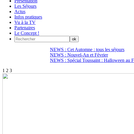
Présentation
Les Séjours
Actus
Infos pratiques
Vu à la TV
Partenaires
Le Concept !
NEWS : Cet Automne : tous les séjours
NEWS : Nouvel-An et Février
NEWS : Spécial Toussaint : Halloween au Fi
1
2
3