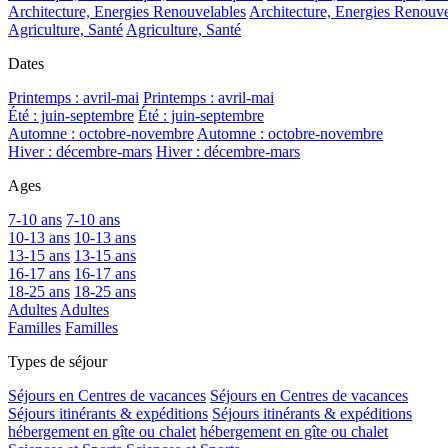
Architecture, Energies Renouvelables
Architecture, Energies Renouve
Agriculture, Santé
Agriculture, Santé
Dates
Printemps : avril-mai
Printemps : avril-mai
Été : juin-septembre
Été : juin-septembre
Automne : octobre-novembre
Automne : octobre-novembre
Hiver : décembre-mars
Hiver : décembre-mars
Ages
7-10 ans
7-10 ans
10-13 ans
10-13 ans
13-15 ans
13-15 ans
16-17 ans
16-17 ans
18-25 ans
18-25 ans
Adultes
Adultes
Familles
Familles
Types de séjour
Séjours en Centres de vacances
Séjours en Centres de vacances
Séjours itinérants & expéditions
Séjours itinérants & expéditions
hébergement en gîte ou chalet
hébergement en gîte ou chalet