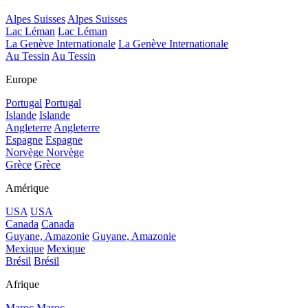
Alpes Suisses
Alpes Suisses
Lac Léman
Lac Léman
La Genève Internationale
La Genève Internationale
Au Tessin
Au Tessin
Europe
Portugal
Portugal
Islande
Islande
Angleterre
Angleterre
Espagne
Espagne
Norvège
Norvège
Grèce
Grèce
Amérique
USA
USA
Canada
Canada
Guyane, Amazonie
Guyane, Amazonie
Mexique
Mexique
Brésil
Brésil
Afrique
Maroc
Maroc