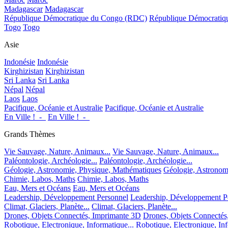
Madagascar
Madagascar
République Démocratique du Congo (RDC)
République Démocrati
Togo
Togo
Asie
Indonésie
Indonésie
Kirghizistan
Kirghizistan
Sri Lanka
Sri Lanka
Népal
Népal
Laos
Laos
Pacifique, Océanie et Australie
Pacifique, Océanie et Australie
En Ville !_-_
En Ville !_-_
Grands Thèmes
Vie Sauvage, Nature, Animaux...
Vie Sauvage, Nature, Animaux...
Paléontologie, Archéologie...
Paléontologie, Archéologie...
Géologie, Astronomie, Physique, Mathématiques
Géologie, Astronom
Chimie, Labos, Maths
Chimie, Labos, Maths
Eau, Mers et Océans
Eau, Mers et Océans
Leadership, Développement Personnel
Leadership, Développement P
Climat, Glaciers, Planète...
Climat, Glaciers, Planète...
Drones, Objets Connectés, Imprimante 3D
Drones, Objets Connectés
Robotique, Electronique, Informatique...
Robotique, Electronique, Inf