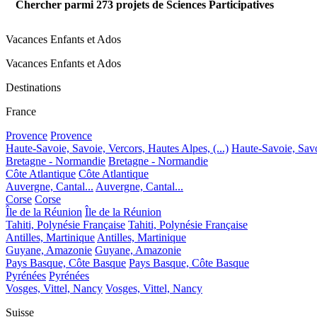
Chercher parmi
273
projets de Sciences Participatives
Vacances Enfants et Ados
Vacances Enfants et Ados
Destinations
France
Provence
Provence
Haute-Savoie, Savoie, Vercors, Hautes Alpes, (...)
Haute-Savoie, Savoi
Bretagne - Normandie
Bretagne - Normandie
Côte Atlantique
Côte Atlantique
Auvergne, Cantal...
Auvergne, Cantal...
Corse
Corse
Île de la Réunion
Île de la Réunion
Tahiti, Polynésie Française
Tahiti, Polynésie Française
Antilles, Martinique
Antilles, Martinique
Guyane, Amazonie
Guyane, Amazonie
Pays Basque, Côte Basque
Pays Basque, Côte Basque
Pyrénées
Pyrénées
Vosges, Vittel, Nancy
Vosges, Vittel, Nancy
Suisse