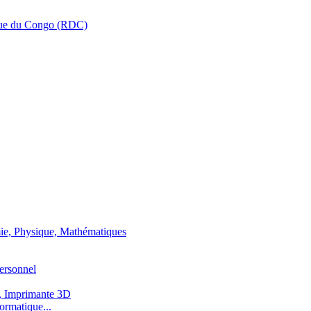
que du Congo (RDC)
ie, Physique, Mathématiques
ersonnel
, Imprimante 3D
ormatique...