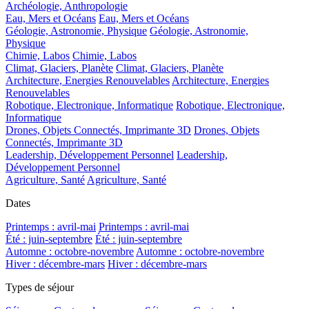
Archéologie, Anthropologie
Eau, Mers et Océans
Eau, Mers et Océans
Géologie, Astronomie, Physique
Géologie, Astronomie,
Physique
Chimie, Labos
Chimie, Labos
Climat, Glaciers, Planète
Climat, Glaciers, Planète
Architecture, Energies Renouvelables
Architecture, Energies
Renouvelables
Robotique, Electronique, Informatique
Robotique, Electronique,
Informatique
Drones, Objets Connectés, Imprimante 3D
Drones, Objets
Connectés, Imprimante 3D
Leadership, Développement Personnel
Leadership,
Développement Personnel
Agriculture, Santé
Agriculture, Santé
Dates
Printemps : avril-mai
Printemps : avril-mai
Été : juin-septembre
Été : juin-septembre
Automne : octobre-novembre
Automne : octobre-novembre
Hiver : décembre-mars
Hiver : décembre-mars
Types de séjour