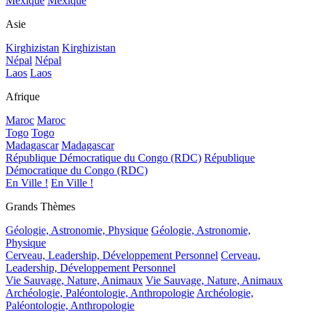
Mexique
Mexique
Asie
Kirghizistan
Kirghizistan
Népal
Népal
Laos
Laos
Afrique
Maroc
Maroc
Togo
Togo
Madagascar
Madagascar
République Démocratique du Congo (RDC)
République
Démocratique du Congo (RDC)
En Ville !
En Ville !
Grands Thèmes
Géologie, Astronomie, Physique
Géologie, Astronomie,
Physique
Cerveau, Leadership, Développement Personnel
Cerveau,
Leadership, Développement Personnel
Vie Sauvage, Nature, Animaux
Vie Sauvage, Nature, Animaux
Archéologie, Paléontologie, Anthropologie
Archéologie,
Paléontologie, Anthropologie