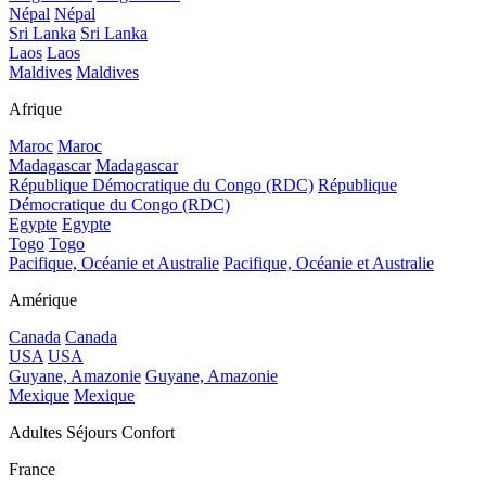
Népal
Népal
Sri Lanka
Sri Lanka
Laos
Laos
Maldives
Maldives
Afrique
Maroc
Maroc
Madagascar
Madagascar
République Démocratique du Congo (RDC)
République
Démocratique du Congo (RDC)
Egypte
Egypte
Togo
Togo
Pacifique, Océanie et Australie
Pacifique, Océanie et Australie
Amérique
Canada
Canada
USA
USA
Guyane, Amazonie
Guyane, Amazonie
Mexique
Mexique
Adultes Séjours Confort
France