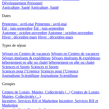
Développement Personnel
Agriculture, Santé
Agriculture, Santé
Dates
Printemps : avril-mai
Printemps : avril-mai
Été : juin-septembre
Été : juin-septembre
Automne : octobre-novembre
Automne : octobre-novembre
Hiver : décembre-mars
Hiver : décembre-mars
Types de séjour
Séjours en Centres de vacances
Séjours en Centres de vacances
Séjours itinérants & expéditions
Séjours itinérants & expéditions
hébergement en gîte ou chalet
hébergement en gîte ou chalet
Sciences et Sports
Sciences et Sports
Sciences pour l’Urgence
Sciences pour l’Urgence
Journalisme Scientifique
Journalisme Scientifique
Groupes
Centres de Loisirs, Mairies, Collectivités (...)
Centres de Loisirs,
Mairies, Collectivités (...)
Incentive, Services RH et Marketing
Incentive, Services RH et
Marketing