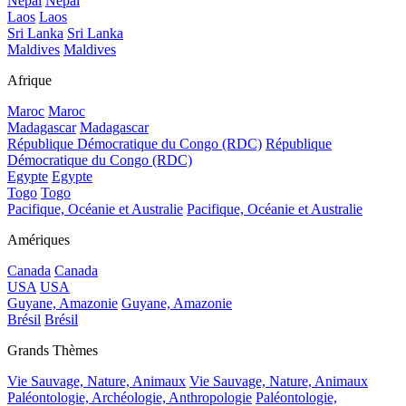
Népal
Népal
Laos
Laos
Sri Lanka
Sri Lanka
Maldives
Maldives
Afrique
Maroc
Maroc
Madagascar
Madagascar
République Démocratique du Congo (RDC)
République
Démocratique du Congo (RDC)
Egypte
Egypte
Togo
Togo
Pacifique, Océanie et Australie
Pacifique, Océanie et Australie
Amériques
Canada
Canada
USA
USA
Guyane, Amazonie
Guyane, Amazonie
Brésil
Brésil
Grands Thèmes
Vie Sauvage, Nature, Animaux
Vie Sauvage, Nature, Animaux
Paléontologie, Archéologie, Anthropologie
Paléontologie,