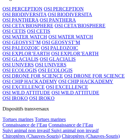
OSI PERCEPTION
OSI PERCEPTION
OSI BIODIVERSITA
OSI BIODIVERSITA
OSI PANTHERA
OSI PANTHERA
OSI CETA’BIOSPHERE
OSI CETA’BIOSPHERE
OSI CETIS
OSI CETIS
OSI WATER WATCH
OSI WATER WATCH
OSI GEOSYST’M
OSI GEOSYST’M
OSI PALEOZOIC
OSI PALEOZOIC
OSI EXPLOR’EARTH
OSI EXPLOR’EARTH
OSI GLACIALIS
OSI GLACIALIS
OSI UNIVERS
OSI UNIVERS
OSI ECOLOGIS
OSI ECOLOGIS
OSI DRONE FOR SCIENCE
OSI DRONE FOR SCIENCE
OSI CHIP HACKADEMY
OSI CHIP HACKADEMY
OSI EXCELLENCE
OSI EXCELLENCE
OSI WILD ATTITUDE
OSI WILD ATTITUDE
OSI IROKO
OSI IROKO
Dispositifs transversaux
Tortues marines
Tortues marines
Connaissance de l’Eau
Connaissance de l’Eau
Suivi animal non invasif
Suivi animal non invasif
Chiroptères (Chauves-Souris)
Chiroptères (Chauves-Souris)