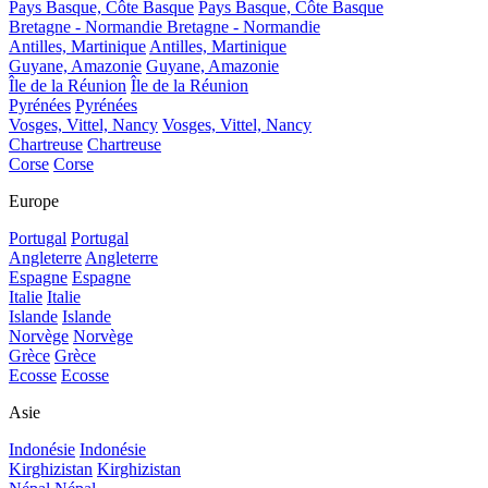
Pays Basque, Côte Basque
Pays Basque, Côte Basque
Bretagne - Normandie
Bretagne - Normandie
Antilles, Martinique
Antilles, Martinique
Guyane, Amazonie
Guyane, Amazonie
Île de la Réunion
Île de la Réunion
Pyrénées
Pyrénées
Vosges, Vittel, Nancy
Vosges, Vittel, Nancy
Chartreuse
Chartreuse
Corse
Corse
Europe
Portugal
Portugal
Angleterre
Angleterre
Espagne
Espagne
Italie
Italie
Islande
Islande
Norvège
Norvège
Grèce
Grèce
Ecosse
Ecosse
Asie
Indonésie
Indonésie
Kirghizistan
Kirghizistan