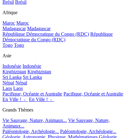
Brésil
Brésil
Afrique
Maroc
Maroc
Madagascar
Madagascar
République Démocratique du Congo (RDC)
République
Démocratique du Congo (RDC)
Togo
Togo
Asie
Indonésie
Indonésie
Kirghizistan
Kirghizistan
Sri Lanka
Sri Lanka
Népal
Népal
Laos
Laos
Pacifique, Océanie et Australie
Pacifique, Océanie et Australie
En Ville !_-_
En Ville !_-_
Grands Thèmes
Vie Sauvage, Nature, Animaux...
Vie Sauvage, Nature,
Animaux...
Paléontologie, Archéologie...
Paléontologie, Archéologie...
Géologie, Astronomie, Physique, Mathématiques
Géologie,