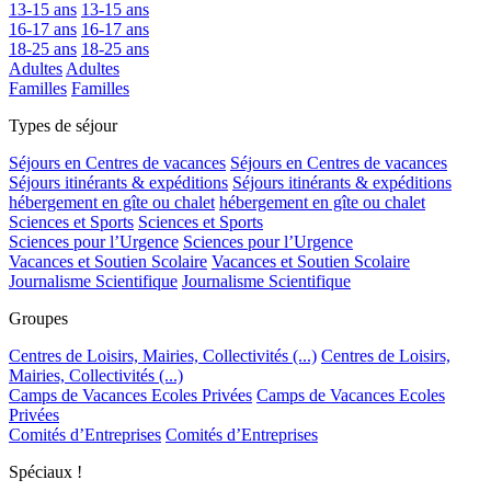
13-15 ans
13-15 ans
16-17 ans
16-17 ans
18-25 ans
18-25 ans
Adultes
Adultes
Familles
Familles
Types de séjour
Séjours en Centres de vacances
Séjours en Centres de vacances
Séjours itinérants & expéditions
Séjours itinérants & expéditions
hébergement en gîte ou chalet
hébergement en gîte ou chalet
Sciences et Sports
Sciences et Sports
Sciences pour l’Urgence
Sciences pour l’Urgence
Vacances et Soutien Scolaire
Vacances et Soutien Scolaire
Journalisme Scientifique
Journalisme Scientifique
Groupes
Centres de Loisirs, Mairies, Collectivités (...)
Centres de Loisirs,
Mairies, Collectivités (...)
Camps de Vacances Ecoles Privées
Camps de Vacances Ecoles
Privées
Comités d’Entreprises
Comités d’Entreprises
Spéciaux !