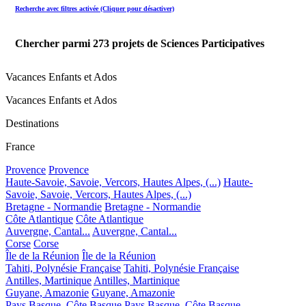
Recherche avec filtres activée (Cliquer pour désactiver)
Chercher parmi
273
projets de Sciences Participatives
Vacances Enfants et Ados
Vacances Enfants et Ados
Destinations
France
Provence
Provence
Haute-Savoie, Savoie, Vercors, Hautes Alpes, (...)
Haute-
Savoie, Savoie, Vercors, Hautes Alpes, (...)
Bretagne - Normandie
Bretagne - Normandie
Côte Atlantique
Côte Atlantique
Auvergne, Cantal...
Auvergne, Cantal...
Corse
Corse
Île de la Réunion
Île de la Réunion
Tahiti, Polynésie Française
Tahiti, Polynésie Française
Antilles, Martinique
Antilles, Martinique
Guyane, Amazonie
Guyane, Amazonie
Pays Basque, Côte Basque
Pays Basque, Côte Basque