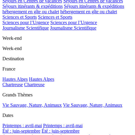
Séjours en Centres de vacances
Séjours en Centres de vacances
Séjours itinérants & expéditions
Séjours itinérants & expéditions
hébergement en gîte ou chalet
hébergement en gîte ou chalet
Sciences et Sports
Sciences et Sports
Sciences pour l’Urgence
Sciences pour l’Urgence
Journalisme Scientifique
Journalisme Scientifique
Week-end
Week-end
Destination
France
Hautes Alpes
Hautes Alpes
Chartreuse
Chartreuse
Grands Thèmes
Vie Sauvage, Nature, Animaux
Vie Sauvage, Nature, Animaux
Dates
Printemps : avril-mai
Printemps : avril-mai
Été : juin-septembre
Été : juin-septembre