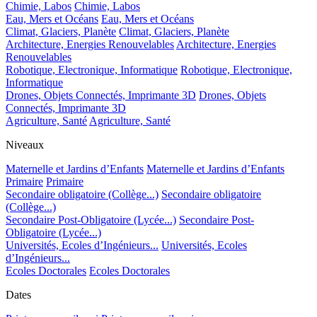
Chimie, Labos
Chimie, Labos
Eau, Mers et Océans
Eau, Mers et Océans
Climat, Glaciers, Planète
Climat, Glaciers, Planète
Architecture, Energies Renouvelables
Architecture, Energies
Renouvelables
Robotique, Electronique, Informatique
Robotique, Electronique,
Informatique
Drones, Objets Connectés, Imprimante 3D
Drones, Objets
Connectés, Imprimante 3D
Agriculture, Santé
Agriculture, Santé
Niveaux
Maternelle et Jardins d’Enfants
Maternelle et Jardins d’Enfants
Primaire
Primaire
Secondaire obligatoire (Collège...)
Secondaire obligatoire
(Collège...)
Secondaire Post-Obligatoire (Lycée...)
Secondaire Post-
Obligatoire (Lycée...)
Universités, Ecoles d’Ingénieurs...
Universités, Ecoles
d’Ingénieurs...
Ecoles Doctorales
Ecoles Doctorales
Dates