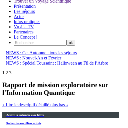
Trouver un Voyage Scientifique
Présentation
Les Séjours
Actus
Infos pratiques
Vu à la TV
Partenaires
Le Concept !
NEWS : Cet Automne : tous les séjours
NEWS : Nouvel-An et Février
NEWS : Spécial Toussaint : Halloween au Fil de l’Arbre
1
2
3
Rapport de mission exploratoire sur
l'Information Quantique
↓ Lire le descriptif détaillé plus bas ↓
Activer la recherche avec filtres
Recherche avec filtres activée