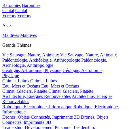
Baronnies
Baronnies
Cantal
Cantal
Vercors
Vercors
Asie
Maldives
Maldives
Grands Thèmes
Vie Sauvage, Nature, Animaux
Vie Sauvage, Nature, Animaux
Paléontologie, Archéologie, Anthropologie
Paléontologie,
Archéologie, Anthropologie
Géologie, Astronomie, Physique
Géologie, Astronomie,
Physique
Chimie, Labos
Chimie, Labos
Eau, Mers et Océans
Eau, Mers et Océans
Climat, Glaciers, Planète
Climat, Glaciers, Planète
Architecture, Energies Renouvelables
Architecture, Energies
Renouvelables
Robotique, Electronique, Informatique
Robotique, Electronique,
Informatique
Drones, Objets Connectés, Imprimante 3D
Drones, Objets
Connectés, Imprimante 3D
Leadership, Développement Personnel
Leadership,