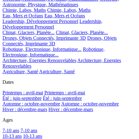
Astronomie, Physique, Mathématiques
Chimie, Labos, Maths
Chimie, Labos, Maths
Eau, Mers et Océans
Eau, Mers et Océans
Leadership, Développement Personnel
Leadership,
Développement Personnel
Climat, Glaciers, Planète...
Climat, Glaciers, Planète...
Drones, Objets Connectés, Imprimante 3D
Drones, Objets
Connectés, Imprimante 3D
Robotique, Electronique, Informatique...
Robotique,
Electronique, Informatique...
Architecture, Energies Renouvelables
Architecture, Energies
Renouvelables
Agriculture, Santé
Agriculture, Santé
Dates
Printemps : avril-mai
Printemps : avril-mai
Été : juin-septembre
Été : juin-septembre
Automne : octobre-novembre
Automne : octobre-novembre
Hiver : décembre-mars
Hiver : décembre-mars
Ages
7-10 ans
7-10 ans
10-13 ans
10-13 ans