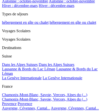
Automne : octobre-novembre
Automne : octobre-novembre
Hiver : décembre-mars
Hiver : décembre-mars
Types de séjours
hébergement en gîte ou chalet
hébergement en gîte ou chalet
Voyages Scolaires
Voyages Scolaires
Destinations
Suisse
Dans les Alpes Suisses
Dans les Alpes Suisses
Lausanne & Bords du Lac Léman
Lausanne & Bords du Lac
Léman
La Genève Internationale
La Genève Internationale
France
Chamonix-Mont-Blanc, Savoie, Vercors, Alpes du (...)
Chamonix-Mont-Blanc, Savoie, Vercors, Alpes du (...)
Provence
Provence
Auvergne, Cévennes, Cantal...
Auvergne, Cévennes, Cantal...