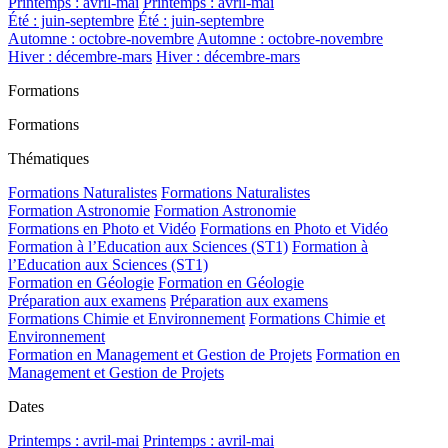
Printemps : avril-mai
Printemps : avril-mai
Été : juin-septembre
Été : juin-septembre
Automne : octobre-novembre
Automne : octobre-novembre
Hiver : décembre-mars
Hiver : décembre-mars
Formations
Formations
Thématiques
Formations Naturalistes
Formations Naturalistes
Formation Astronomie
Formation Astronomie
Formations en Photo et Vidéo
Formations en Photo et Vidéo
Formation à l’Education aux Sciences (ST1)
Formation à
l’Education aux Sciences (ST1)
Formation en Géologie
Formation en Géologie
Préparation aux examens
Préparation aux examens
Formations Chimie et Environnement
Formations Chimie et
Environnement
Formation en Management et Gestion de Projets
Formation en
Management et Gestion de Projets
Dates
Printemps : avril-mai
Printemps : avril-mai