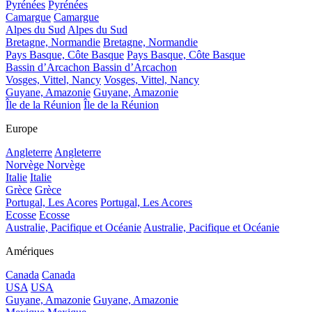
Pyrénées
Pyrénées
Camargue
Camargue
Alpes du Sud
Alpes du Sud
Bretagne, Normandie
Bretagne, Normandie
Pays Basque, Côte Basque
Pays Basque, Côte Basque
Bassin d’Arcachon
Bassin d’Arcachon
Vosges, Vittel, Nancy
Vosges, Vittel, Nancy
Guyane, Amazonie
Guyane, Amazonie
Île de la Réunion
Île de la Réunion
Europe
Angleterre
Angleterre
Norvège
Norvège
Italie
Italie
Grèce
Grèce
Portugal, Les Acores
Portugal, Les Acores
Ecosse
Ecosse
Australie, Pacifique et Océanie
Australie, Pacifique et Océanie
Amériques
Canada
Canada
USA
USA
Guyane, Amazonie
Guyane, Amazonie