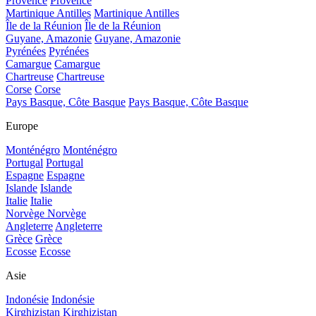
Provence
Provence
Martinique Antilles
Martinique Antilles
Île de la Réunion
Île de la Réunion
Guyane, Amazonie
Guyane, Amazonie
Pyrénées
Pyrénées
Camargue
Camargue
Chartreuse
Chartreuse
Corse
Corse
Pays Basque, Côte Basque
Pays Basque, Côte Basque
Europe
Monténégro
Monténégro
Portugal
Portugal
Espagne
Espagne
Islande
Islande
Italie
Italie
Norvège
Norvège
Angleterre
Angleterre
Grèce
Grèce
Ecosse
Ecosse
Asie
Indonésie
Indonésie
Kirghizistan
Kirghizistan