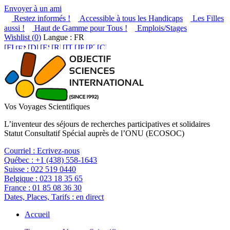
Envoyer à un ami
Restez informés !
Accessible à tous les Handicaps
Les Filles
aussi !
Haut de Gamme pour Tous !
Emplois/Stages
Wishlist (
0
)
Langue : FR
Vos Voyages Scientifiques
L’inventeur des séjours de recherches participatives et solidaires
Statut Consultatif Spécial auprès de l’ONU (ECOSOC)
Courriel :
Ecrivez-nous
Québec :
+1 (438) 558-1643
Suisse :
022 519 0440
Belgique :
023 18 35 65
France :
01 85 08 36 30
Dates, Places, Tarifs :
en direct
Accueil