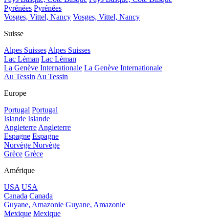
Pyrénées
Pyrénées
Vosges, Vittel, Nancy
Vosges, Vittel, Nancy
Suisse
Alpes Suisses
Alpes Suisses
Lac Léman
Lac Léman
La Genève Internationale
La Genève Internationale
Au Tessin
Au Tessin
Europe
Portugal
Portugal
Islande
Islande
Angleterre
Angleterre
Espagne
Espagne
Norvège
Norvège
Grèce
Grèce
Amérique
USA
USA
Canada
Canada
Guyane, Amazonie
Guyane, Amazonie
Mexique
Mexique