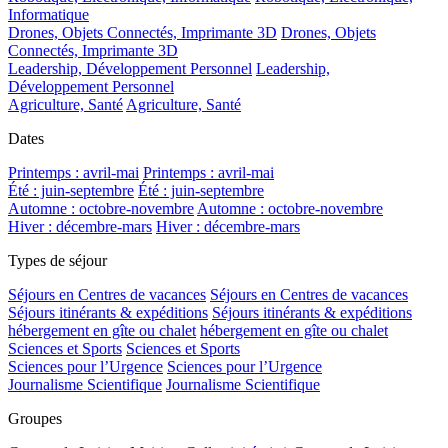
Informatique
Drones, Objets Connectés, Imprimante 3D
Drones, Objets
Connectés, Imprimante 3D
Leadership, Développement Personnel
Leadership,
Développement Personnel
Agriculture, Santé
Agriculture, Santé
Dates
Printemps : avril-mai
Printemps : avril-mai
Été : juin-septembre
Été : juin-septembre
Automne : octobre-novembre
Automne : octobre-novembre
Hiver : décembre-mars
Hiver : décembre-mars
Types de séjour
Séjours en Centres de vacances
Séjours en Centres de vacances
Séjours itinérants & expéditions
Séjours itinérants & expéditions
hébergement en gîte ou chalet
hébergement en gîte ou chalet
Sciences et Sports
Sciences et Sports
Sciences pour l’Urgence
Sciences pour l’Urgence
Journalisme Scientifique
Journalisme Scientifique
Groupes