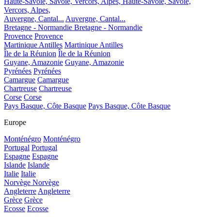
Haute-Savoie, Savoie, Vercors, Alpes,
Haute-Savoie, Savoie,
Vercors, Alpes,
Auvergne, Cantal...
Auvergne, Cantal...
Bretagne - Normandie
Bretagne - Normandie
Provence
Provence
Martinique Antilles
Martinique Antilles
Île de la Réunion
Île de la Réunion
Guyane, Amazonie
Guyane, Amazonie
Pyrénées
Pyrénées
Camargue
Camargue
Chartreuse
Chartreuse
Corse
Corse
Pays Basque, Côte Basque
Pays Basque, Côte Basque
Europe
Monténégro
Monténégro
Portugal
Portugal
Espagne
Espagne
Islande
Islande
Italie
Italie
Norvège
Norvège
Angleterre
Angleterre
Grèce
Grèce
Ecosse
Ecosse