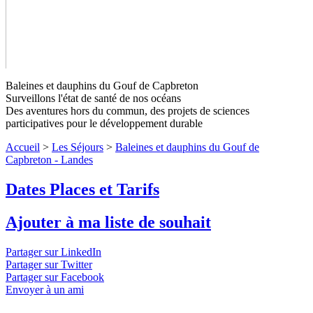
Baleines et dauphins du Gouf de Capbreton
Surveillons l'état de santé de nos océans
Des aventures hors du commun, des projets de sciences
participatives pour le développement durable
Baleines et dauphins du Gouf de
Accueil
>
Les Séjours
>
Baleines et dauphins du Gouf de
Capbreton - Landes
Niveaux 1 à 4
Capbreton - Landes
Dates Places et Tarifs
A bord d'un bateau, venez identifier des mammifères marins et
d'autres animaux du large de Capbreton (Landes). Des activités
à caractères scientifiques compléteront votre séjour.
↓ Lire le
Ajouter à ma liste de souhait
descriptif détaillé plus bas ↓
Niveaux 1 à 4
Partager sur LinkedIn
Partager sur Twitter
Partager sur Facebook
Envoyer à un ami