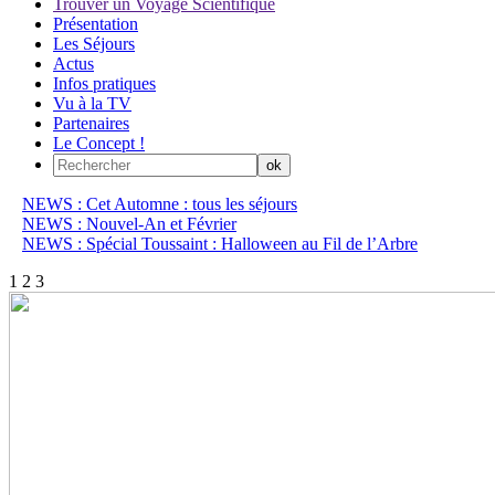
Trouver un Voyage Scientifique
Présentation
Les Séjours
Actus
Infos pratiques
Vu à la TV
Partenaires
Le Concept !
NEWS : Cet Automne : tous les séjours
NEWS : Nouvel-An et Février
NEWS : Spécial Toussaint : Halloween au Fil de l’Arbre
1
2
3