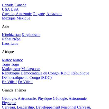
Canada
Canada
USA
USA
Guyane, Amazonie
Guyane, Amazonie
Mexique
Mexique
Asie
Kirghizistan
Kirghizistan
Népal
Népal
Laos
Laos
Afrique
Maroc
Maroc
Togo
Togo
Madagascar
Madagascar
République Démocratique du Congo (RDC)
République
Démocratique du Congo (RDC)
En Ville !
En Ville !
Grands Thèmes
Géologie, Astronomie, Physique
Géologie, Astronomie,
Physique
Cerveau, Leadership, Développement Personnel
Cerveau,