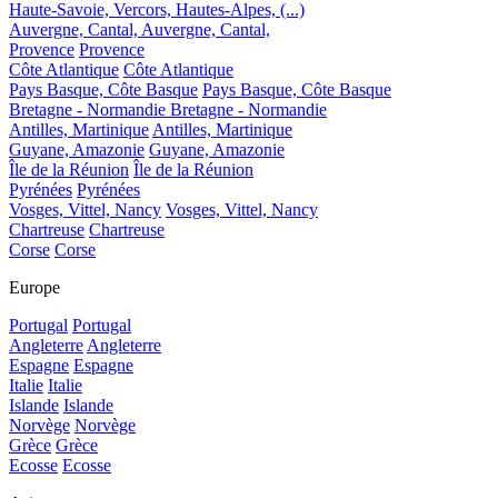
Haute-Savoie, Vercors, Hautes-Alpes, (...)
Auvergne, Cantal,
Auvergne, Cantal,
Provence
Provence
Côte Atlantique
Côte Atlantique
Pays Basque, Côte Basque
Pays Basque, Côte Basque
Bretagne - Normandie
Bretagne - Normandie
Antilles, Martinique
Antilles, Martinique
Guyane, Amazonie
Guyane, Amazonie
Île de la Réunion
Île de la Réunion
Pyrénées
Pyrénées
Vosges, Vittel, Nancy
Vosges, Vittel, Nancy
Chartreuse
Chartreuse
Corse
Corse
Europe
Portugal
Portugal
Angleterre
Angleterre
Espagne
Espagne
Italie
Italie
Islande
Islande
Norvège
Norvège
Grèce
Grèce
Ecosse
Ecosse