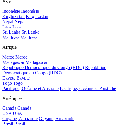
Asie
Indonésie
Indonésie
Kirghizistan
Kirghizistan
Népal
Népal
Laos
Laos
Sri Lanka
Sri Lanka
Maldives
Maldives
Afrique
Maroc
Maroc
Madagascar
Madagascar
République Démocratique du Congo (RDC)
République
Démocratique du Congo (RDC)
Egypte
Egypte
Togo
Togo
Pacifique, Océanie et Australie
Pacifique, Océanie et Australie
Amériques
Canada
Canada
USA
USA
Guyane, Amazonie
Guyane, Amazonie
Brésil
Brésil