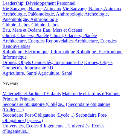
Leadership, Développement Personnel
Vie Sauvage, Nature, Animaux
Vie Sauvage, Nature, Animaux
Archéologie, Paléontologie, Anthropologie
Archéologie,
Paléontologie, Anthropologie
Chimie, Labos
Chimie, Labos
Eau, Mers et Océans
Eau, Mers et Océans
Climat, Glaciers, Planète
Climat, Glaciers, Planète
Architecture, Energies Renouvelables
Architecture, Energies
Renouvelables
Robotique, Electronique, Informatique
Robotique, Electronique,
Informatique
Drones, Objets Connectés, Imprimante 3D
Drones, Objets
Connectés, Imprimante 3D
Agriculture, Santé
Agriculture, Santé
Niveaux
Maternelle et Jardins d’Enfants
Maternelle et Jardins d’Enfants
Primaire
Primaire
Secondaire obligatoire (Collège...)
Secondaire obligatoire
(Collège...)
Secondaire Post-Obligatoire (Lycée...)
Secondaire Post-
Obligatoire (Lycée...)
Universités, Ecoles d’Ingénieurs...
Universités, Ecoles
d’Ingénieurs...