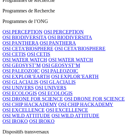
Programmes de Recherche
Programmes de Recherche
Programmes de l’ONG
OSI PERCEPTION
OSI PERCEPTION
OSI BIODIVERSITA
OSI BIODIVERSITA
OSI PANTHERA
OSI PANTHERA
OSI CETA’BIOSPHERE
OSI CETA’BIOSPHERE
OSI CETIS
OSI CETIS
OSI WATER WATCH
OSI WATER WATCH
OSI GEOSYST’M
OSI GEOSYST’M
OSI PALEOZOIC
OSI PALEOZOIC
OSI EXPLOR’EARTH
OSI EXPLOR’EARTH
OSI GLACIALIS
OSI GLACIALIS
OSI UNIVERS
OSI UNIVERS
OSI ECOLOGIS
OSI ECOLOGIS
OSI DRONE FOR SCIENCE
OSI DRONE FOR SCIENCE
OSI CHIP HACKADEMY
OSI CHIP HACKADEMY
OSI EXCELLENCE
OSI EXCELLENCE
OSI WILD ATTITUDE
OSI WILD ATTITUDE
OSI IROKO
OSI IROKO
Dispositifs transversaux