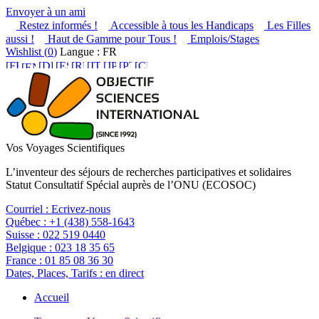
Envoyer à un ami
Restez informés !
Accessible à tous les Handicaps
Les Filles
aussi !
Haut de Gamme pour Tous !
Emplois/Stages
Wishlist (
0
)
Langue : FR
Vos Voyages Scientifiques
L’inventeur des séjours de recherches participatives et solidaires
Statut Consultatif Spécial auprès de l’ONU (ECOSOC)
Courriel :
Ecrivez-nous
Québec :
+1 (438) 558-1643
Suisse :
022 519 0440
Belgique :
023 18 35 65
France :
01 85 08 36 30
Dates, Places, Tarifs :
en direct
Accueil