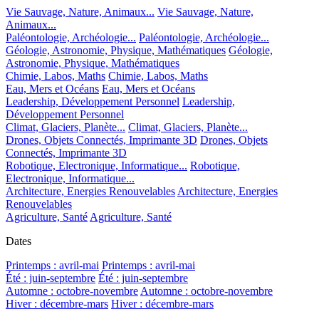
Vie Sauvage, Nature, Animaux...
Vie Sauvage, Nature,
Animaux...
Paléontologie, Archéologie...
Paléontologie, Archéologie...
Géologie, Astronomie, Physique, Mathématiques
Géologie,
Astronomie, Physique, Mathématiques
Chimie, Labos, Maths
Chimie, Labos, Maths
Eau, Mers et Océans
Eau, Mers et Océans
Leadership, Développement Personnel
Leadership,
Développement Personnel
Climat, Glaciers, Planète...
Climat, Glaciers, Planète...
Drones, Objets Connectés, Imprimante 3D
Drones, Objets
Connectés, Imprimante 3D
Robotique, Electronique, Informatique...
Robotique,
Electronique, Informatique...
Architecture, Energies Renouvelables
Architecture, Energies
Renouvelables
Agriculture, Santé
Agriculture, Santé
Dates
Printemps : avril-mai
Printemps : avril-mai
Été : juin-septembre
Été : juin-septembre
Automne : octobre-novembre
Automne : octobre-novembre
Hiver : décembre-mars
Hiver : décembre-mars