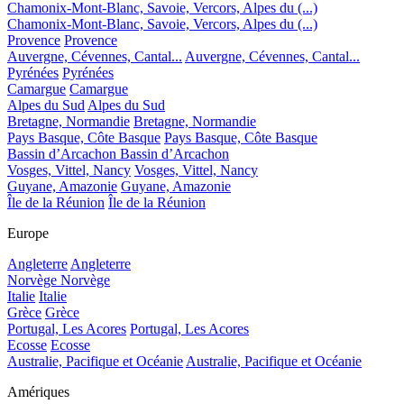
Chamonix-Mont-Blanc, Savoie, Vercors, Alpes du (...)
Chamonix-Mont-Blanc, Savoie, Vercors, Alpes du (...)
Provence
Provence
Auvergne, Cévennes, Cantal...
Auvergne, Cévennes, Cantal...
Pyrénées
Pyrénées
Camargue
Camargue
Alpes du Sud
Alpes du Sud
Bretagne, Normandie
Bretagne, Normandie
Pays Basque, Côte Basque
Pays Basque, Côte Basque
Bassin d’Arcachon
Bassin d’Arcachon
Vosges, Vittel, Nancy
Vosges, Vittel, Nancy
Guyane, Amazonie
Guyane, Amazonie
Île de la Réunion
Île de la Réunion
Europe
Angleterre
Angleterre
Norvège
Norvège
Italie
Italie
Grèce
Grèce
Portugal, Les Acores
Portugal, Les Acores
Ecosse
Ecosse
Australie, Pacifique et Océanie
Australie, Pacifique et Océanie
Amériques