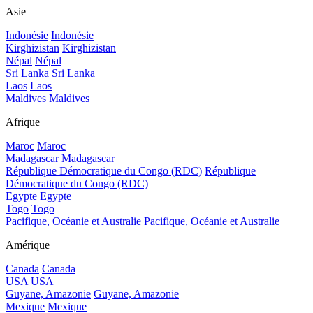
Asie
Indonésie
Indonésie
Kirghizistan
Kirghizistan
Népal
Népal
Sri Lanka
Sri Lanka
Laos
Laos
Maldives
Maldives
Afrique
Maroc
Maroc
Madagascar
Madagascar
République Démocratique du Congo (RDC)
République
Démocratique du Congo (RDC)
Egypte
Egypte
Togo
Togo
Pacifique, Océanie et Australie
Pacifique, Océanie et Australie
Amérique
Canada
Canada
USA
USA
Guyane, Amazonie
Guyane, Amazonie
Mexique
Mexique