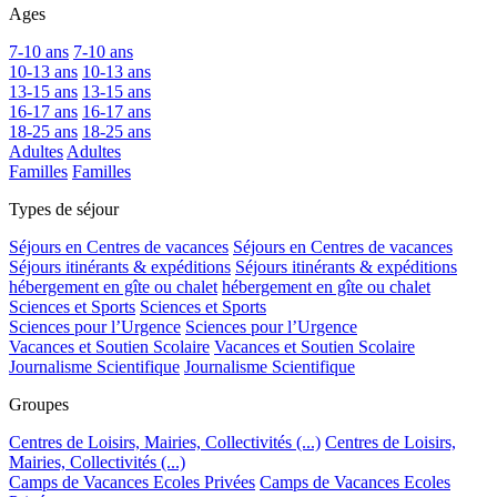
Ages
7-10 ans
7-10 ans
10-13 ans
10-13 ans
13-15 ans
13-15 ans
16-17 ans
16-17 ans
18-25 ans
18-25 ans
Adultes
Adultes
Familles
Familles
Types de séjour
Séjours en Centres de vacances
Séjours en Centres de vacances
Séjours itinérants & expéditions
Séjours itinérants & expéditions
hébergement en gîte ou chalet
hébergement en gîte ou chalet
Sciences et Sports
Sciences et Sports
Sciences pour l’Urgence
Sciences pour l’Urgence
Vacances et Soutien Scolaire
Vacances et Soutien Scolaire
Journalisme Scientifique
Journalisme Scientifique
Groupes
Centres de Loisirs, Mairies, Collectivités (...)
Centres de Loisirs,
Mairies, Collectivités (...)
Camps de Vacances Ecoles Privées
Camps de Vacances Ecoles