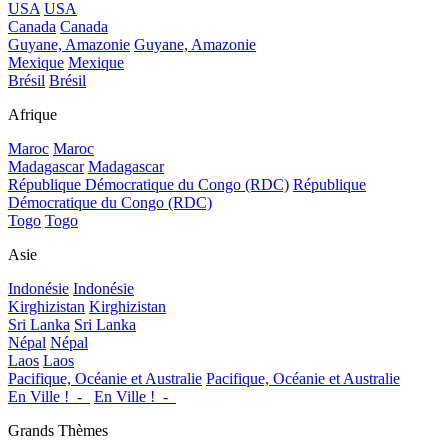
USA
USA
Canada
Canada
Guyane, Amazonie
Guyane, Amazonie
Mexique
Mexique
Brésil
Brésil
Afrique
Maroc
Maroc
Madagascar
Madagascar
République Démocratique du Congo (RDC)
République
Démocratique du Congo (RDC)
Togo
Togo
Asie
Indonésie
Indonésie
Kirghizistan
Kirghizistan
Sri Lanka
Sri Lanka
Népal
Népal
Laos
Laos
Pacifique, Océanie et Australie
Pacifique, Océanie et Australie
En Ville !_-_
En Ville !_-_
Grands Thèmes