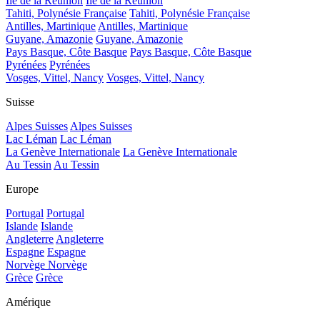
Île de la Réunion
Île de la Réunion
Tahiti, Polynésie Française
Tahiti, Polynésie Française
Antilles, Martinique
Antilles, Martinique
Guyane, Amazonie
Guyane, Amazonie
Pays Basque, Côte Basque
Pays Basque, Côte Basque
Pyrénées
Pyrénées
Vosges, Vittel, Nancy
Vosges, Vittel, Nancy
Suisse
Alpes Suisses
Alpes Suisses
Lac Léman
Lac Léman
La Genève Internationale
La Genève Internationale
Au Tessin
Au Tessin
Europe
Portugal
Portugal
Islande
Islande
Angleterre
Angleterre
Espagne
Espagne
Norvège
Norvège
Grèce
Grèce
Amérique