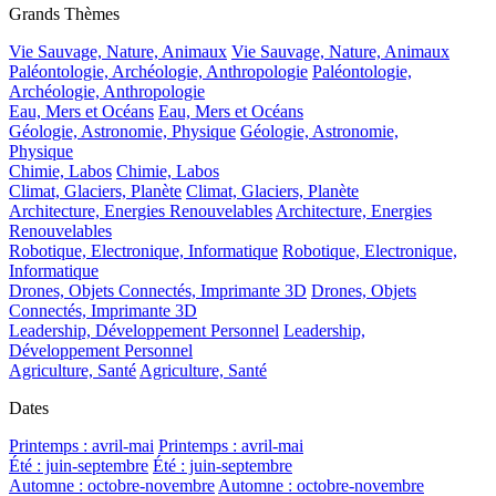
Grands Thèmes
Vie Sauvage, Nature, Animaux
Vie Sauvage, Nature, Animaux
Paléontologie, Archéologie, Anthropologie
Paléontologie,
Archéologie, Anthropologie
Eau, Mers et Océans
Eau, Mers et Océans
Géologie, Astronomie, Physique
Géologie, Astronomie,
Physique
Chimie, Labos
Chimie, Labos
Climat, Glaciers, Planète
Climat, Glaciers, Planète
Architecture, Energies Renouvelables
Architecture, Energies
Renouvelables
Robotique, Electronique, Informatique
Robotique, Electronique,
Informatique
Drones, Objets Connectés, Imprimante 3D
Drones, Objets
Connectés, Imprimante 3D
Leadership, Développement Personnel
Leadership,
Développement Personnel
Agriculture, Santé
Agriculture, Santé
Dates
Printemps : avril-mai
Printemps : avril-mai
Été : juin-septembre
Été : juin-septembre
Automne : octobre-novembre
Automne : octobre-novembre