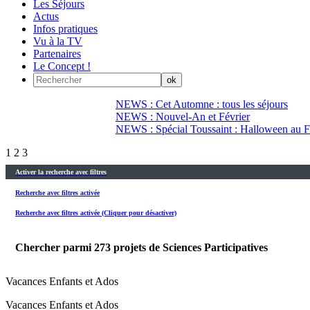
Les Séjours
Actus
Infos pratiques
Vu à la TV
Partenaires
Le Concept !
NEWS : Cet Automne : tous les séjours
NEWS : Nouvel-An et Février
NEWS : Spécial Toussaint : Halloween au Fi
1
2
3
Activer la recherche avec filtres
Recherche avec filtres activée
Recherche avec filtres activée (Cliquer pour désactiver)
Chercher parmi
273
projets de Sciences Participatives
Vacances Enfants et Ados
Vacances Enfants et Ados