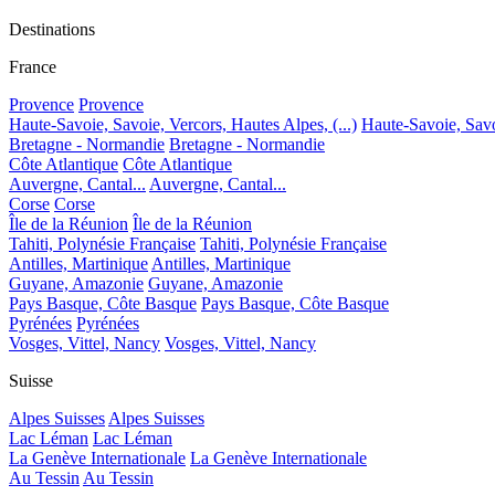
Destinations
France
Provence
Provence
Haute-Savoie, Savoie, Vercors, Hautes Alpes, (...)
Haute-Savoie, Savoi
Bretagne - Normandie
Bretagne - Normandie
Côte Atlantique
Côte Atlantique
Auvergne, Cantal...
Auvergne, Cantal...
Corse
Corse
Île de la Réunion
Île de la Réunion
Tahiti, Polynésie Française
Tahiti, Polynésie Française
Antilles, Martinique
Antilles, Martinique
Guyane, Amazonie
Guyane, Amazonie
Pays Basque, Côte Basque
Pays Basque, Côte Basque
Pyrénées
Pyrénées
Vosges, Vittel, Nancy
Vosges, Vittel, Nancy
Suisse
Alpes Suisses
Alpes Suisses
Lac Léman
Lac Léman
La Genève Internationale
La Genève Internationale
Au Tessin
Au Tessin