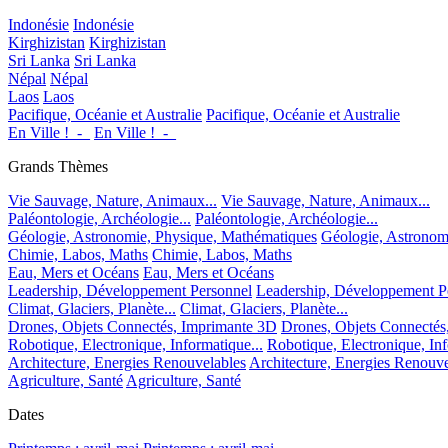
Indonésie
Indonésie
Kirghizistan
Kirghizistan
Sri Lanka
Sri Lanka
Népal
Népal
Laos
Laos
Pacifique, Océanie et Australie
Pacifique, Océanie et Australie
En Ville !_-_
En Ville !_-_
Grands Thèmes
Vie Sauvage, Nature, Animaux...
Vie Sauvage, Nature, Animaux...
Paléontologie, Archéologie...
Paléontologie, Archéologie...
Géologie, Astronomie, Physique, Mathématiques
Géologie, Astronom
Chimie, Labos, Maths
Chimie, Labos, Maths
Eau, Mers et Océans
Eau, Mers et Océans
Leadership, Développement Personnel
Leadership, Développement P
Climat, Glaciers, Planète...
Climat, Glaciers, Planète...
Drones, Objets Connectés, Imprimante 3D
Drones, Objets Connectés
Robotique, Electronique, Informatique...
Robotique, Electronique, Inf
Architecture, Energies Renouvelables
Architecture, Energies Renouve
Agriculture, Santé
Agriculture, Santé
Dates