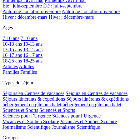
Printemps : avril-mai
Printemps : avril-mai
Été : juin-septembre
Été : juin-septembre
Automne : octobre-novembre
Automne : octobre-novembre
Hiver : décembre-mars
Hiver : décembre-mars
Ages
7-10 ans
7-10 ans
10-13 ans
10-13 ans
13-15 ans
13-15 ans
16-17 ans
16-17 ans
18-25 ans
18-25 ans
Adultes
Adultes
Familles
Familles
Types de séjour
Séjours en Centres de vacances
Séjours en Centres de vacances
Séjours itinérants & expéditions
Séjours itinérants & expéditions
hébergement en gîte ou chalet
hébergement en gîte ou chalet
Sciences et Sports
Sciences et Sports
Sciences pour l’Urgence
Sciences pour l’Urgence
Vacances et Soutien Scolaire
Vacances et Soutien Scolaire
Journalisme Scientifique
Journalisme Scientifique
Groupes