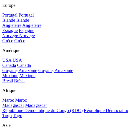
Europe
Portugal
Portugal
Islande
Islande
Angleterre
Angleterre
Espagne
Espagne
Norvège
Norvège
Grèce
Grèce
Amérique
USA
USA
Canada
Canada
Guyane, Amazonie
Guyane, Amazonie
Mexique
Mexique
Brésil
Brésil
Afrique
Maroc
Maroc
Madagascar
Madagascar
République Démocratique du Congo (RDC)
République Démocrati
Togo
Togo
Asie