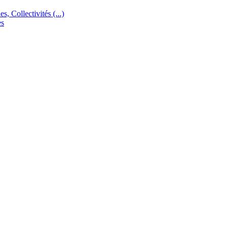
s, Collectivités (...)
es