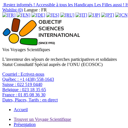
Restez informés !
Accessible à tous les Handicaps
Les Filles aussi !
H
Wishlist (
0
)
Langue : FR
Vos Voyages Scientifiques
L’inventeur des séjours de recherches participatives et solidaires
Statut Consultatif Spécial auprès de l’ONU (ECOSOC)
Courriel :
Ecrivez-nous
Québec :
+1 (438) 558-1643
Suisse :
022 519 0440
Belgique :
023 18 35 65
France :
01 85 08 36 30
Dates, Places, Tarifs :
en direct
Accueil
Trouver un Voyage Scientifique
Présentation