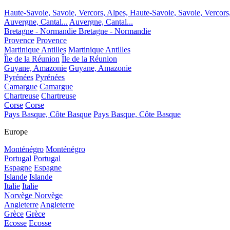
Haute-Savoie, Savoie, Vercors, Alpes,
Haute-Savoie, Savoie, Vercors
Auvergne, Cantal...
Auvergne, Cantal...
Bretagne - Normandie
Bretagne - Normandie
Provence
Provence
Martinique Antilles
Martinique Antilles
Île de la Réunion
Île de la Réunion
Guyane, Amazonie
Guyane, Amazonie
Pyrénées
Pyrénées
Camargue
Camargue
Chartreuse
Chartreuse
Corse
Corse
Pays Basque, Côte Basque
Pays Basque, Côte Basque
Europe
Monténégro
Monténégro
Portugal
Portugal
Espagne
Espagne
Islande
Islande
Italie
Italie
Norvège
Norvège
Angleterre
Angleterre
Grèce
Grèce
Ecosse
Ecosse