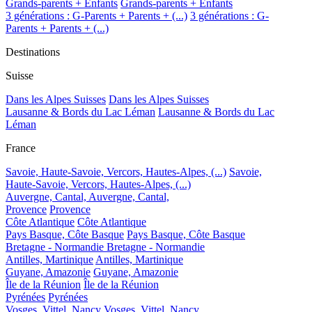
Grands-parents + Enfants
Grands-parents + Enfants
3 générations : G-Parents + Parents + (...)
3 générations : G-
Parents + Parents + (...)
Destinations
Suisse
Dans les Alpes Suisses
Dans les Alpes Suisses
Lausanne & Bords du Lac Léman
Lausanne & Bords du Lac
Léman
France
Savoie, Haute-Savoie, Vercors, Hautes-Alpes, (...)
Savoie,
Haute-Savoie, Vercors, Hautes-Alpes, (...)
Auvergne, Cantal,
Auvergne, Cantal,
Provence
Provence
Côte Atlantique
Côte Atlantique
Pays Basque, Côte Basque
Pays Basque, Côte Basque
Bretagne - Normandie
Bretagne - Normandie
Antilles, Martinique
Antilles, Martinique
Guyane, Amazonie
Guyane, Amazonie
Île de la Réunion
Île de la Réunion
Pyrénées
Pyrénées
Vosges, Vittel, Nancy
Vosges, Vittel, Nancy