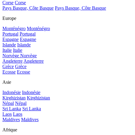
Corse
Corse
Pays Basque, Côte Basque
Pays Basque, Côte Basque
Europe
Monténégro
Monténégro
Portugal
Portugal
Espagne
Espagne
Islande
Islande
Italie
Italie
Norvège
Norvège
Angleterre
Angleterre
Grèce
Grèce
Ecosse
Ecosse
Asie
Indonésie
Indonésie
Kirghizistan
Kirghizistan
Népal
Népal
Sri Lanka
Sri Lanka
Laos
Laos
Maldives
Maldives
Afrique