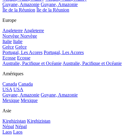
Guyane, Amazonie
Guyane, Amazonie
Île de la Réunion
Île de la Réunion
Europe
Angleterre
Angleterre
Norvège
Norvège
Italie
Italie
Grèce
Grèce
Portugal, Les Acores
Portugal, Les Acores
Ecosse
Ecosse
Australie, Pacifique et Océanie
Australie, Pacifique et Océanie
Amériques
Canada
Canada
USA
USA
Guyane, Amazonie
Guyane, Amazonie
Mexique
Mexique
Asie
Kirghizistan
Kirghizistan
Népal
Népal
Laos
Laos