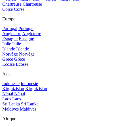
Chartreuse
Chartreuse
Corse
Corse
Europe
Portugal
Portugal
Angleterre
Angleterre
Espagne
Espagne
Italie
Italie
Islande
Islande
Norvège
Norvège
Grèce
Grèce
Ecosse
Ecosse
Asie
Indonésie
Indonésie
Kirghizistan
Kirghizistan
Népal
Népal
Laos
Laos
Sri Lanka
Sri Lanka
Maldives
Maldives
Afrique