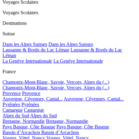
Voyages Scolaires
Voyages Scolaires
Destinations
Suisse
Dans les Alpes Suisses
Dans les Alpes Suisses
Lausanne & Bords du Lac Léman
Lausanne & Bords du Lac
Léman
La Genève Internationale
La Genève Internationale
France
Chamonix-Mont-Blanc, Savoie, Vercors, Alpes du (...)
Chamonix-Mont-Blanc, Savoie, Vercors, Alpes du (...)
Provence
Provence
Auvergne, Cévennes, Cantal...
Auvergne, Cévennes, Cantal...
Pyrénées
Pyrénées
Camargue
Camargue
Alpes du Sud
Alpes du Sud
Bretagne, Normandie
Bretagne, Normandie
Pays Basque, Côte Basque
Pays Basque, Côte Basque
Bassin d’Arcachon
Bassin d’Arcachon
Vosges, Vittel, Nancy
Vosges, Vittel, Nancy