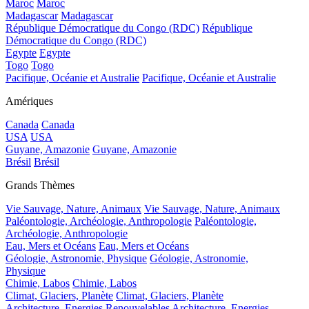
Maroc
Maroc
Madagascar
Madagascar
République Démocratique du Congo (RDC)
République
Démocratique du Congo (RDC)
Egypte
Egypte
Togo
Togo
Pacifique, Océanie et Australie
Pacifique, Océanie et Australie
Amériques
Canada
Canada
USA
USA
Guyane, Amazonie
Guyane, Amazonie
Brésil
Brésil
Grands Thèmes
Vie Sauvage, Nature, Animaux
Vie Sauvage, Nature, Animaux
Paléontologie, Archéologie, Anthropologie
Paléontologie,
Archéologie, Anthropologie
Eau, Mers et Océans
Eau, Mers et Océans
Géologie, Astronomie, Physique
Géologie, Astronomie,
Physique
Chimie, Labos
Chimie, Labos
Climat, Glaciers, Planète
Climat, Glaciers, Planète
Architecture, Energies Renouvelables
Architecture, Energies