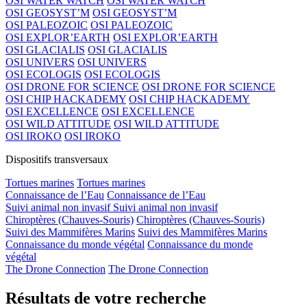
OSI WATER WATCH
OSI WATER WATCH
OSI GEOSYST’M
OSI GEOSYST’M
OSI PALEOZOIC
OSI PALEOZOIC
OSI EXPLOR’EARTH
OSI EXPLOR’EARTH
OSI GLACIALIS
OSI GLACIALIS
OSI UNIVERS
OSI UNIVERS
OSI ECOLOGIS
OSI ECOLOGIS
OSI DRONE FOR SCIENCE
OSI DRONE FOR SCIENCE
OSI CHIP HACKADEMY
OSI CHIP HACKADEMY
OSI EXCELLENCE
OSI EXCELLENCE
OSI WILD ATTITUDE
OSI WILD ATTITUDE
OSI IROKO
OSI IROKO
Dispositifs transversaux
Tortues marines
Tortues marines
Connaissance de l’Eau
Connaissance de l’Eau
Suivi animal non invasif
Suivi animal non invasif
Chiroptères (Chauves-Souris)
Chiroptères (Chauves-Souris)
Suivi des Mammifères Marins
Suivi des Mammifères Marins
Connaissance du monde végétal
Connaissance du monde
végétal
The Drone Connection
The Drone Connection
Résultats de votre recherche