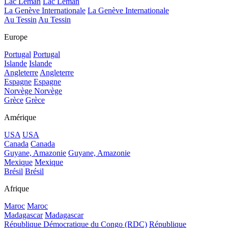
Lac Léman
Lac Léman
La Genève Internationale
La Genève Internationale
Au Tessin
Au Tessin
Europe
Portugal
Portugal
Islande
Islande
Angleterre
Angleterre
Espagne
Espagne
Norvège
Norvège
Grèce
Grèce
Amérique
USA
USA
Canada
Canada
Guyane, Amazonie
Guyane, Amazonie
Mexique
Mexique
Brésil
Brésil
Afrique
Maroc
Maroc
Madagascar
Madagascar
République Démocratique du Congo (RDC)
République