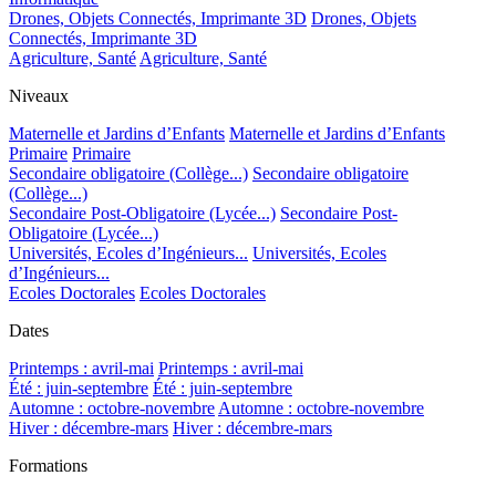
Drones, Objets Connectés, Imprimante 3D
Drones, Objets
Connectés, Imprimante 3D
Agriculture, Santé
Agriculture, Santé
Niveaux
Maternelle et Jardins d’Enfants
Maternelle et Jardins d’Enfants
Primaire
Primaire
Secondaire obligatoire (Collège...)
Secondaire obligatoire
(Collège...)
Secondaire Post-Obligatoire (Lycée...)
Secondaire Post-
Obligatoire (Lycée...)
Universités, Ecoles d’Ingénieurs...
Universités, Ecoles
d’Ingénieurs...
Ecoles Doctorales
Ecoles Doctorales
Dates
Printemps : avril-mai
Printemps : avril-mai
Été : juin-septembre
Été : juin-septembre
Automne : octobre-novembre
Automne : octobre-novembre
Hiver : décembre-mars
Hiver : décembre-mars
Formations