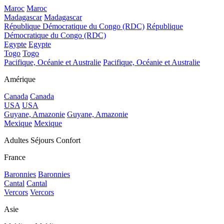
Maroc
Maroc
Madagascar
Madagascar
République Démocratique du Congo (RDC)
République
Démocratique du Congo (RDC)
Egypte
Egypte
Togo
Togo
Pacifique, Océanie et Australie
Pacifique, Océanie et Australie
Amérique
Canada
Canada
USA
USA
Guyane, Amazonie
Guyane, Amazonie
Mexique
Mexique
Adultes Séjours Confort
France
Baronnies
Baronnies
Cantal
Cantal
Vercors
Vercors
Asie