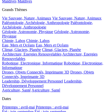
Maldives
Maldives
Grands Thèmes
Vie Sauvage, Nature, Animaux
Vie Sauvage, Nature, Animaux
Paléontologie, Archéologie, Anthropologie
Paléontologie,
Archéologie, Anthropologie
Géologie, Astronomie, Physique
Géologie, Astronomie,
Physique
Chimie, Labos
Chimie, Labos
Eau, Mers et Océans
Eau, Mers et Océans
Climat, Glaciers, Planète
Climat, Glaciers, Planète
Architecture, Energies Renouvelables
Architecture, Energies
Renouvelables
Robotique, Electronique, Informatique
Robotique, Electronique,
Informatique
Drones, Objets Connectés, Imprimante 3D
Drones, Objets
Connectés, Imprimante 3D
Leadership, Développement Personnel
Leadership,
Développement Personnel
Agriculture, Santé
Agriculture, Santé
Dates
Printemps : avril-mai
Printemps : avril-mai
Été : juin-septembre
Été : juin-septembre