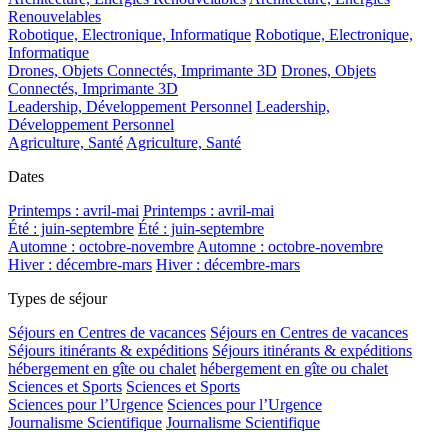
Renouvelables
Robotique, Electronique, Informatique
Robotique, Electronique,
Informatique
Drones, Objets Connectés, Imprimante 3D
Drones, Objets
Connectés, Imprimante 3D
Leadership, Développement Personnel
Leadership,
Développement Personnel
Agriculture, Santé
Agriculture, Santé
Dates
Printemps : avril-mai
Printemps : avril-mai
Été : juin-septembre
Été : juin-septembre
Automne : octobre-novembre
Automne : octobre-novembre
Hiver : décembre-mars
Hiver : décembre-mars
Types de séjour
Séjours en Centres de vacances
Séjours en Centres de vacances
Séjours itinérants & expéditions
Séjours itinérants & expéditions
hébergement en gîte ou chalet
hébergement en gîte ou chalet
Sciences et Sports
Sciences et Sports
Sciences pour l’Urgence
Sciences pour l’Urgence
Journalisme Scientifique
Journalisme Scientifique