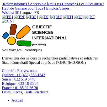
Restez informés !
Accessible à tous les Handicaps
Les Filles aussi !
Haut de Gamme pour Tous !
Emplois/Stages
Wishlist (
0
)
Langue : FR
Vos Voyages Scientifiques
L’inventeur des séjours de recherches participatives et solidaires
Statut Consultatif Spécial auprès de l’ONU (ECOSOC)
Courriel :
Ecrivez-nous
Québec :
+1 (438) 558-1643
Suisse :
022 519 0440
Belgique :
023 18 35 65
France :
01 85 08 36 30
Dates, Places, Tarifs :
en direct
Accueil