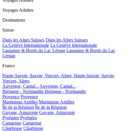
Voyages Adultes
Voyages Adultes
Destinations
Suisse
Dans les Alpes Suisses
Dans les Alpes Suisses
La Genève Internationale
La Genève Internationale
Lausanne & Bords du Lac Léman
Lausanne & Bords du Lac
Léman
France
Haute-Savoie, Savoie, Vercors, Alpes,
Haute-Savoie, Savoie,
Vercors, Alpes,
Auvergne, Cantal...
Auvergne, Cantal...
Bretagne - Normandie
Bretagne - Normandie
Provence
Provence
Martinique Antilles
Martinique Antilles
Île de la Réunion
Île de la Réunion
Guyane, Amazonie
Guyane, Amazonie
Pyrénées
Pyrénées
Camargue
Camargue
Chartreuse
Chartreuse