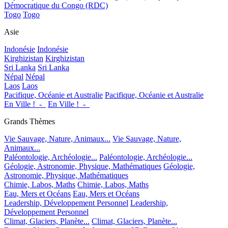
Démocratique du Congo (RDC)
Togo
Togo
Asie
Indonésie
Indonésie
Kirghizistan
Kirghizistan
Sri Lanka
Sri Lanka
Népal
Népal
Laos
Laos
Pacifique, Océanie et Australie
Pacifique, Océanie et Australie
En Ville !_-_
En Ville !_-_
Grands Thèmes
Vie Sauvage, Nature, Animaux...
Vie Sauvage, Nature,
Animaux...
Paléontologie, Archéologie...
Paléontologie, Archéologie...
Géologie, Astronomie, Physique, Mathématiques
Géologie,
Astronomie, Physique, Mathématiques
Chimie, Labos, Maths
Chimie, Labos, Maths
Eau, Mers et Océans
Eau, Mers et Océans
Leadership, Développement Personnel
Leadership,
Développement Personnel
Climat, Glaciers, Planète...
Climat, Glaciers, Planète...