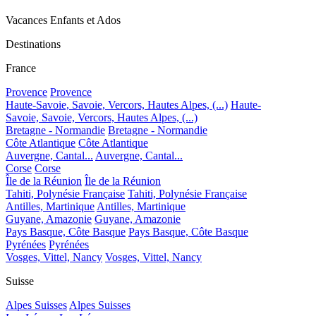
Vacances Enfants et Ados
Destinations
France
Provence
Provence
Haute-Savoie, Savoie, Vercors, Hautes Alpes, (...)
Haute-
Savoie, Savoie, Vercors, Hautes Alpes, (...)
Bretagne - Normandie
Bretagne - Normandie
Côte Atlantique
Côte Atlantique
Auvergne, Cantal...
Auvergne, Cantal...
Corse
Corse
Île de la Réunion
Île de la Réunion
Tahiti, Polynésie Française
Tahiti, Polynésie Française
Antilles, Martinique
Antilles, Martinique
Guyane, Amazonie
Guyane, Amazonie
Pays Basque, Côte Basque
Pays Basque, Côte Basque
Pyrénées
Pyrénées
Vosges, Vittel, Nancy
Vosges, Vittel, Nancy
Suisse
Alpes Suisses
Alpes Suisses