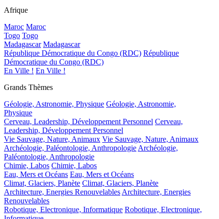
Afrique
Maroc
Maroc
Togo
Togo
Madagascar
Madagascar
République Démocratique du Congo (RDC)
République
Démocratique du Congo (RDC)
En Ville !
En Ville !
Grands Thèmes
Géologie, Astronomie, Physique
Géologie, Astronomie,
Physique
Cerveau, Leadership, Développement Personnel
Cerveau,
Leadership, Développement Personnel
Vie Sauvage, Nature, Animaux
Vie Sauvage, Nature, Animaux
Archéologie, Paléontologie, Anthropologie
Archéologie,
Paléontologie, Anthropologie
Chimie, Labos
Chimie, Labos
Eau, Mers et Océans
Eau, Mers et Océans
Climat, Glaciers, Planète
Climat, Glaciers, Planète
Architecture, Energies Renouvelables
Architecture, Energies
Renouvelables
Robotique, Electronique, Informatique
Robotique, Electronique,
Informatique