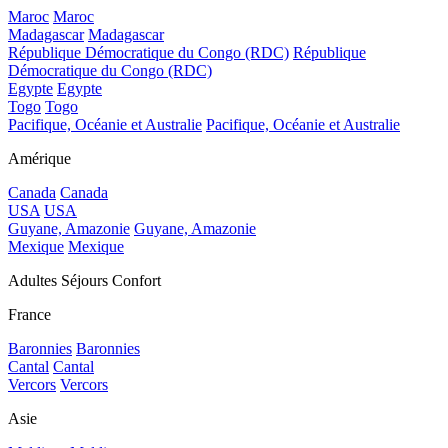
Maroc
Maroc
Madagascar
Madagascar
République Démocratique du Congo (RDC)
République
Démocratique du Congo (RDC)
Egypte
Egypte
Togo
Togo
Pacifique, Océanie et Australie
Pacifique, Océanie et Australie
Amérique
Canada
Canada
USA
USA
Guyane, Amazonie
Guyane, Amazonie
Mexique
Mexique
Adultes Séjours Confort
France
Baronnies
Baronnies
Cantal
Cantal
Vercors
Vercors
Asie