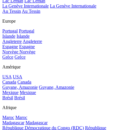
Lac Léman
Lac Léman
La Genève Internationale
La Genève Internationale
Au Tessin
Au Tessin
Europe
Portugal
Portugal
Islande
Islande
Angleterre
Angleterre
Espagne
Espagne
Norvège
Norvège
Grèce
Grèce
Amérique
USA
USA
Canada
Canada
Guyane, Amazonie
Guyane, Amazonie
Mexique
Mexique
Brésil
Brésil
Afrique
Maroc
Maroc
Madagascar
Madagascar
République Démocratique du Congo (RDC)
République