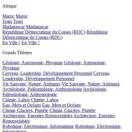
Afrique
Maroc
Maroc
Togo
Togo
Madagascar
Madagascar
République Démocratique du Congo (RDC)
République
Démocratique du Congo (RDC)
En Ville !
En Ville !
Grands Thèmes
Géologie, Astronomie, Physique
Géologie, Astronomie,
Physique
Cerveau, Leadership, Développement Personnel
Cerveau,
Leadership, Développement Personnel
Vie Sauvage, Nature, Animaux
Vie Sauvage, Nature, Animaux
Archéologie, Paléontologie, Anthropologie
Archéologie,
Paléontologie, Anthropologie
Chimie, Labos
Chimie, Labos
Eau, Mers et Océans
Eau, Mers et Océans
Climat, Glaciers, Planète
Climat, Glaciers, Planète
Architecture, Energies Renouvelables
Architecture, Energies
Renouvelables
Robotique, Electronique, Informatique
Robotique, Electronique,
Informatique