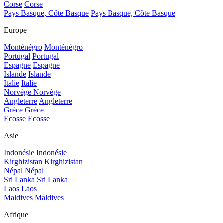
Corse
Corse
Pays Basque, Côte Basque
Pays Basque, Côte Basque
Europe
Monténégro
Monténégro
Portugal
Portugal
Espagne
Espagne
Islande
Islande
Italie
Italie
Norvège
Norvège
Angleterre
Angleterre
Grèce
Grèce
Ecosse
Ecosse
Asie
Indonésie
Indonésie
Kirghizistan
Kirghizistan
Népal
Népal
Sri Lanka
Sri Lanka
Laos
Laos
Maldives
Maldives
Afrique