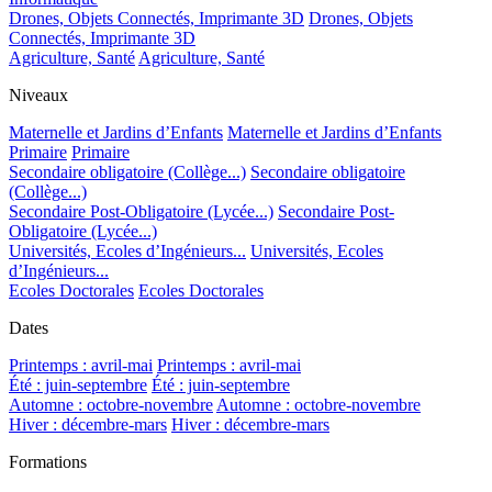
Drones, Objets Connectés, Imprimante 3D
Drones, Objets
Connectés, Imprimante 3D
Agriculture, Santé
Agriculture, Santé
Niveaux
Maternelle et Jardins d’Enfants
Maternelle et Jardins d’Enfants
Primaire
Primaire
Secondaire obligatoire (Collège...)
Secondaire obligatoire
(Collège...)
Secondaire Post-Obligatoire (Lycée...)
Secondaire Post-
Obligatoire (Lycée...)
Universités, Ecoles d’Ingénieurs...
Universités, Ecoles
d’Ingénieurs...
Ecoles Doctorales
Ecoles Doctorales
Dates
Printemps : avril-mai
Printemps : avril-mai
Été : juin-septembre
Été : juin-septembre
Automne : octobre-novembre
Automne : octobre-novembre
Hiver : décembre-mars
Hiver : décembre-mars
Formations