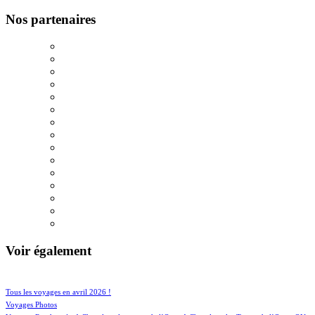
Nos partenaires
Voir également
48/626
90/626
Tous les voyages en avril 2026 !
78/626
Voyages Photos