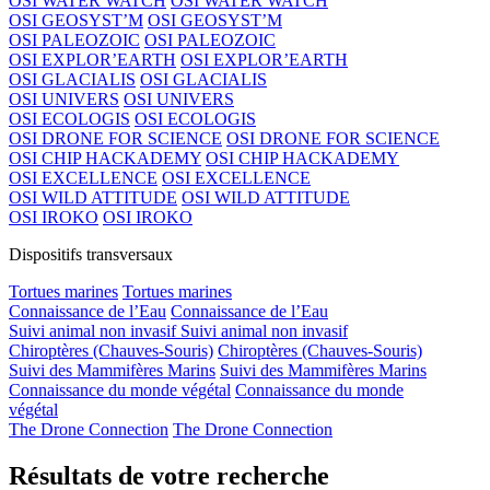
OSI WATER WATCH
OSI WATER WATCH
OSI GEOSYST’M
OSI GEOSYST’M
OSI PALEOZOIC
OSI PALEOZOIC
OSI EXPLOR’EARTH
OSI EXPLOR’EARTH
OSI GLACIALIS
OSI GLACIALIS
OSI UNIVERS
OSI UNIVERS
OSI ECOLOGIS
OSI ECOLOGIS
OSI DRONE FOR SCIENCE
OSI DRONE FOR SCIENCE
OSI CHIP HACKADEMY
OSI CHIP HACKADEMY
OSI EXCELLENCE
OSI EXCELLENCE
OSI WILD ATTITUDE
OSI WILD ATTITUDE
OSI IROKO
OSI IROKO
Dispositifs transversaux
Tortues marines
Tortues marines
Connaissance de l’Eau
Connaissance de l’Eau
Suivi animal non invasif
Suivi animal non invasif
Chiroptères (Chauves-Souris)
Chiroptères (Chauves-Souris)
Suivi des Mammifères Marins
Suivi des Mammifères Marins
Connaissance du monde végétal
Connaissance du monde
végétal
The Drone Connection
The Drone Connection
Résultats de votre recherche