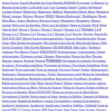
5/626
41/626
5/626
4/626
Action Europe
Journée Mondiale des Zones Humides RAMSAR
Kyrgyzstan
La Réunion
La
1/626
1/626
1/626
7/626
63/626
2/626
Réunion Océan Indien
La Rochelle
Laos
Laos
Lausanne (Suisse)
Londres (Angleterre)
6/626
6/626
1/626
1/626
8/626
9/626
1/626
Lorraine (France)
Madagascar
Madagascar
Maldives
Mammifères Marins
Maroc
Martinique
1/626
1/626
21/626
30/626
1/626
3/626
1/626
Mental / mentaux
Mexique
Mexique
MINEO
Missions Biodiversité !
Modélisation
Monde
7/626
8/626
8/626
1/626
Mont Blanc - France
Montbrun (Provence France)
Monténégro
Monténégro
Moteur /
1/626
2/626
12/626
12/626
moteurs
Nager avec les dauphins / Nager avec les baleines
Nature au Sommet
Népal
Népal
9/626
10/626
10/626
54/626
64/626
278/626
7/626
Niveaux 1 à 4
(Asie du Sud)
Niveau 1
Niveau 2
Niveau 3
Niveau 4
Niveaux 1 à 3
47/626
10/626
126/626
2/626
2/626
12/626
Niveaux 1 et 2
Niveaux 2 à 4
Niveaux 2 et 3
Niveaux 3 et 4
Norvège
Norvège
Nouvel-An
1/626
6/626
88/626
2018 2019 2020
Objectif Sciences International Avis / Vacances Scientifiques Avis
Occitan
1/626
1/626
1/626
1/626
Océan
Offre Emploi Accrobranche
Offre Emploi Canoe Kayak
Offre Emploi Drones
Offre
1/626
47/626
49/626
46/626
Emploi Equitation
Offre Emploi Montagne
OSI PANTHERA
Paléo Labo+
Panthera à
3/626
33/626
1/626
l’automne
Pays Basque (France)
PERCEPTION
Perfectionnisme / perfectionniste / Enfant
4/626
6/626
3/626
1/626
perfectionniste / Évitement cognitif / Douance
Pétrographie
Pisteurs des Alpes
Placettes
1/626
9/626
1/626
284/626
1/626
1/626
Printemps
Plancton
plancton
Portugais
Portugal
Programme de recherche
Programme
2/626
1/626
de science / Programme scientifique
Programme de Science / Programme Scientifique
Projet
1/626
14/626
42/626
3/626
1/626
Participatif
Projet participatif
Projet sur demande
Provence (France)
Québec
Raisonnement /
1/626
1/626
Surdouance / Raisonnements spéciaux / Verbal / Raisonnement verbal
Recherche Scientifique
1/626
1/626
3/626
Recherche Scientifique
Recherche scientifique
Rencontres de l’Excellence / Excellence
41/626
4/626
5/626
1/626
1/626
Robots sur les traces de l’Ours
Russe
Savoie (France)
Science
sciences citoyennes
sciences
3/626
40/626
32/626
participatives
Séjours au Maroc
Séjours de Vacances
Séjours de Vacances Enfants et Ados en
3/626
15/626
72/626
Provence en Automne
Séjours ECOLOGIS
Séjours en rapport avec le climat
Séjours
8/626
40/626
8/626
Linguistiques d’Anglais
Séjours nature en Suisse
Semaine de Relâche / Semaines de Relâches
1/626
Serbo-croate
Situation de handicap / porteur d’un handicap / porteurs d’un handicap /
2/626
3/626
handicapé / handicapée / handicapés / handicapées / handicap
Solidaire / Solidarité
Sortie du
37/626
3/626
1/626
1/626
5/626
1/626
100/626
logiciel SPIP 2.0
Soutien Scolaire
SPIP
Stage Etudes
Stage Nature
Stage Scolaire
Stomates