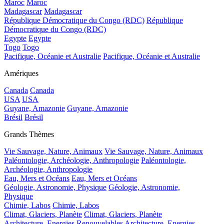
Maroc
Maroc
Madagascar
Madagascar
République Démocratique du Congo (RDC)
République
Démocratique du Congo (RDC)
Egypte
Egypte
Togo
Togo
Pacifique, Océanie et Australie
Pacifique, Océanie et Australie
Amériques
Canada
Canada
USA
USA
Guyane, Amazonie
Guyane, Amazonie
Brésil
Brésil
Grands Thèmes
Vie Sauvage, Nature, Animaux
Vie Sauvage, Nature, Animaux
Paléontologie, Archéologie, Anthropologie
Paléontologie,
Archéologie, Anthropologie
Eau, Mers et Océans
Eau, Mers et Océans
Géologie, Astronomie, Physique
Géologie, Astronomie,
Physique
Chimie, Labos
Chimie, Labos
Climat, Glaciers, Planète
Climat, Glaciers, Planète
Architecture, Energies Renouvelables
Architecture, Energies