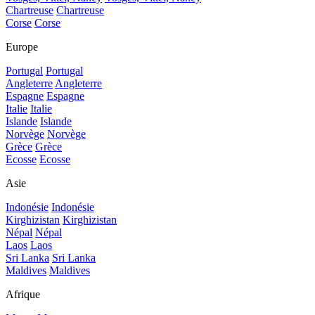
Chartreuse
Chartreuse
Corse
Corse
Europe
Portugal
Portugal
Angleterre
Angleterre
Espagne
Espagne
Italie
Italie
Islande
Islande
Norvège
Norvège
Grèce
Grèce
Ecosse
Ecosse
Asie
Indonésie
Indonésie
Kirghizistan
Kirghizistan
Népal
Népal
Laos
Laos
Sri Lanka
Sri Lanka
Maldives
Maldives
Afrique