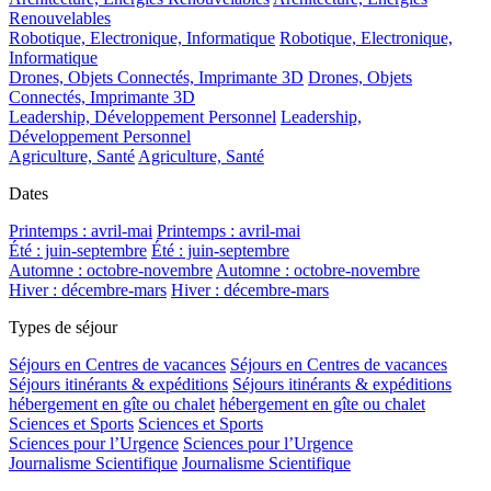
Renouvelables
Robotique, Electronique, Informatique
Robotique, Electronique,
Informatique
Drones, Objets Connectés, Imprimante 3D
Drones, Objets
Connectés, Imprimante 3D
Leadership, Développement Personnel
Leadership,
Développement Personnel
Agriculture, Santé
Agriculture, Santé
Dates
Printemps : avril-mai
Printemps : avril-mai
Été : juin-septembre
Été : juin-septembre
Automne : octobre-novembre
Automne : octobre-novembre
Hiver : décembre-mars
Hiver : décembre-mars
Types de séjour
Séjours en Centres de vacances
Séjours en Centres de vacances
Séjours itinérants & expéditions
Séjours itinérants & expéditions
hébergement en gîte ou chalet
hébergement en gîte ou chalet
Sciences et Sports
Sciences et Sports
Sciences pour l’Urgence
Sciences pour l’Urgence
Journalisme Scientifique
Journalisme Scientifique