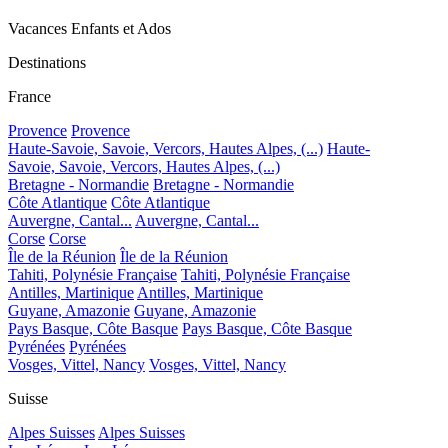
Vacances Enfants et Ados
Destinations
France
Provence
Provence
Haute-Savoie, Savoie, Vercors, Hautes Alpes, (...)
Haute-
Savoie, Savoie, Vercors, Hautes Alpes, (...)
Bretagne - Normandie
Bretagne - Normandie
Côte Atlantique
Côte Atlantique
Auvergne, Cantal...
Auvergne, Cantal...
Corse
Corse
Île de la Réunion
Île de la Réunion
Tahiti, Polynésie Française
Tahiti, Polynésie Française
Antilles, Martinique
Antilles, Martinique
Guyane, Amazonie
Guyane, Amazonie
Pays Basque, Côte Basque
Pays Basque, Côte Basque
Pyrénées
Pyrénées
Vosges, Vittel, Nancy
Vosges, Vittel, Nancy
Suisse
Alpes Suisses
Alpes Suisses