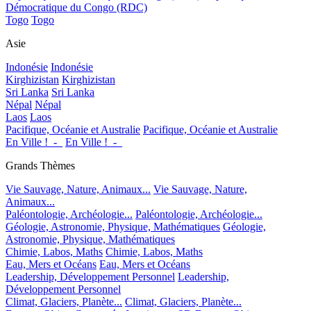
Démocratique du Congo (RDC)
Togo
Togo
Asie
Indonésie
Indonésie
Kirghizistan
Kirghizistan
Sri Lanka
Sri Lanka
Népal
Népal
Laos
Laos
Pacifique, Océanie et Australie
Pacifique, Océanie et Australie
En Ville !_-_
En Ville !_-_
Grands Thèmes
Vie Sauvage, Nature, Animaux...
Vie Sauvage, Nature,
Animaux...
Paléontologie, Archéologie...
Paléontologie, Archéologie...
Géologie, Astronomie, Physique, Mathématiques
Géologie,
Astronomie, Physique, Mathématiques
Chimie, Labos, Maths
Chimie, Labos, Maths
Eau, Mers et Océans
Eau, Mers et Océans
Leadership, Développement Personnel
Leadership,
Développement Personnel
Climat, Glaciers, Planète...
Climat, Glaciers, Planète...