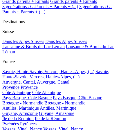
Grands-parents + Enfants
Grands-parents + Enfants
3 générations : G-Parents + Parents + (...)
3 générations : G-
Parents + Parents + (...)
Destinations
Suisse
Dans les Alpes Suisses
Dans les Alpes Suisses
Lausanne & Bords du Lac Léman
Lausanne & Bords du Lac
Léman
France
Savoie, Haute-Savoie, Vercors, Hautes-Alpes, (...)
Savoie,
Haute-Savoie, Vercors, Hautes-Alpes, (...)
Auvergne, Cantal,
Auvergne, Cantal,
Provence
Provence
Côte Atlantique
Côte Atlantique
Pays Basque, Côte Basque
Pays Basque, Côte Basque
Bretagne - Normandie
Bretagne - Normandie
Antilles, Martinique
Antilles, Martinique
Guyane, Amazonie
Guyane, Amazonie
Île de la Réunion
Île de la Réunion
Pyrénées
Pyrénées
Vosges, Vittel, Nancy
Vosges, Vittel, Nancy