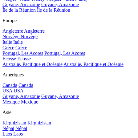
Guyane, Amazonie
Guyane, Amazonie
Île de la Réunion
Île de la Réunion
Europe
Angleterre
Angleterre
Norvège
Norvège
Italie
Italie
Grèce
Grèce
Portugal, Les Acores
Portugal, Les Acores
Ecosse
Ecosse
Australie, Pacifique et Océanie
Australie, Pacifique et Océanie
Amériques
Canada
Canada
USA
USA
Guyane, Amazonie
Guyane, Amazonie
Mexique
Mexique
Asie
Kirghizistan
Kirghizistan
Népal
Népal
Laos
Laos