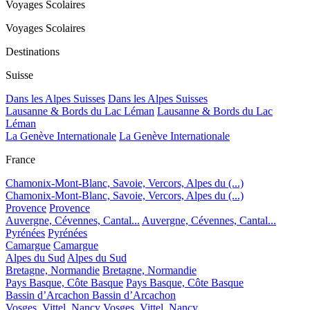
Voyages Scolaires
Voyages Scolaires
Destinations
Suisse
Dans les Alpes Suisses
Dans les Alpes Suisses
Lausanne & Bords du Lac Léman
Lausanne & Bords du Lac
Léman
La Genève Internationale
La Genève Internationale
France
Chamonix-Mont-Blanc, Savoie, Vercors, Alpes du (...)
Chamonix-Mont-Blanc, Savoie, Vercors, Alpes du (...)
Provence
Provence
Auvergne, Cévennes, Cantal...
Auvergne, Cévennes, Cantal...
Pyrénées
Pyrénées
Camargue
Camargue
Alpes du Sud
Alpes du Sud
Bretagne, Normandie
Bretagne, Normandie
Pays Basque, Côte Basque
Pays Basque, Côte Basque
Bassin d’Arcachon
Bassin d’Arcachon
Vosges, Vittel, Nancy
Vosges, Vittel, Nancy