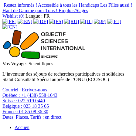
Restez informés !
Accessible à tous les Handicaps
Les Filles aussi !
Haut de Gamme pour Tous !
Emplois/Stages
Wishlist (
0
)
Langue : FR
Vos Voyages Scientifiques
L’inventeur des séjours de recherches participatives et solidaires
Statut Consultatif Spécial auprès de l’ONU (ECOSOC)
Courriel :
Ecrivez-nous
Québec :
+1 (438) 558-1643
Suisse :
022 519 0440
Belgique :
023 18 35 65
France :
01 85 08 36 30
Dates, Places, Tarifs :
en direct
Accueil