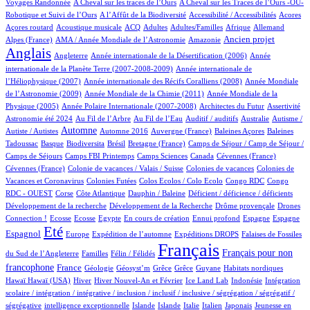
4/626
4/626
Voyages Randonnée
A Cheval sur les traces de l’Ours
A Cheval sur les Traces de l’Ours -OU-
3/626
1/626
4/626
1/626
Robotique et Suivi de l’Ours
A l’Affût de la Biodiversité
Accessibilité / Accessibilités
Acores
1/626
40/626
18/626
13/626
3/626
33/626
19/626
Açores routard
Acoustique musicale
ACQ
Adultes
Adultes/Familles
Afrique
Allemand
12/626
4/626
208/626
471/626
Ancien projet
Alpes (France)
AMA / Année Mondiale de l’Astronomie
Amazonie
Anglais
65/626
6/626
14/626
Angleterre
Année internationale de la Désertification (2006)
Année
4/626
internationale de la Planète Terre (2007-2008-2009)
Année internationale de
1/626
11/626
l’Héliophysique (2007)
Année internationale des Récifs Coralliens (2008)
Année Mondiale
2/626
15/626
de l’Astronomie (2009)
Année Mondiale de la Chimie (2011)
Année Mondiale de la
5/626
2/626
1/626
14/626
Physique (2005)
Année Polaire Internationale (2007-2008)
Architectes du Futur
Assertivité
15/626
8/626
1/626
1/626
1/626
Astronomie été 2024
Au Fil de l’Arbre
Au Fil de l’Eau
Auditif / auditifs
Australie
Autisme /
277/626
3/626
5/626
1/626
2/626
Automne
Autiste / Autistes
Automne 2016
Auvergne (France)
Baleines Açores
Baleines
1/626
63/626
1/626
11/626
44/626
Tadoussac
Basque
Biodiversita
Brésil
Bretagne (France)
Camps de Séjour / Camp de Séjour /
2/626
6/626
6/626
2/626
1/626
Camps de Séjours
Camps FBI Printemps
Camps Sciences
Canada
Cévennes (France)
1/626
2/626
3/626
Cévennes (France)
Colonie de vacances / Valais / Suisse
Colonies de vacances
Colonies de
1/626
1/626
1/626
3/626
Vacances et Coronavirus
Colonies Futées
Colos Ecolos / Colo Ecolo
Congo RDC
Congo
1/626
11/626
1/626
1/626
1/626
RDC - OUEST
Corse
Côte Atlantique
Dauphin / Baleine
Déficient / déficience / déficients
1/626
1/626
19/626
Développement de la recherche
Développement de la Recherche
Drôme provençale
Drones
1/626
1/626
1/626
12/626
1/626
22/626
13/626
143/626
Connection !
Ecosse
Ecosse
Egypte
En cours de création
Ennui profond
Espagne
Espagne
464/626
10/626
71/626
118/626
2/626
Eté
Espagnol
Europe
Expédition de l’automne
Expéditions DROPS
Falaises de Fossiles
2/626
40/626
626/626
276/626
Français
Français pour non
du Sud de l’Angleterre
Familles
Félin / Félidés
203/626
32/626
1/626
1/626
1/626
1/626
2/626
2/626
francophone
France
Géologie
Géosyst’m
Grêce
Grêce
Guyane
Habitats nordiques
2/626
102/626
19/626
8/626
1/626
1/626
Hawaï
Hawaï (USA)
Hiver
Hiver Nouvel-An et Février
Ice Land Lab
Indonésie
Intégration
scolaire / intégration / intégrative / inclusion / inclusif / inclusive / ségrégation / ségrégatif /
1/626
9/626
8/626
4/626
38/626
5/626
3/626
ségrégative
intelligence exceptionnelle
Islande
Islande
Italie
Italien
Japonais
Jeunesse en