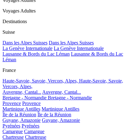
Voyages Adultes
Voyages Adultes
Destinations
Suisse
Dans les Alpes Suisses
Dans les Alpes Suisses
La Genève Internationale
La Genève Internationale
Lausanne & Bords du Lac Léman
Lausanne & Bords du Lac
Léman
France
Haute-Savoie, Savoie, Vercors, Alpes,
Haute-Savoie, Savoie,
Vercors, Alpes,
Auvergne, Cantal...
Auvergne, Cantal...
Bretagne - Normandie
Bretagne - Normandie
Provence
Provence
Martinique Antilles
Martinique Antilles
Île de la Réunion
Île de la Réunion
Guyane, Amazonie
Guyane, Amazonie
Pyrénées
Pyrénées
Camargue
Camargue
Chartreuse
Chartreuse