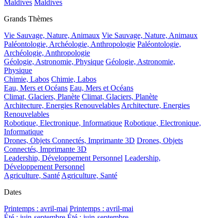
Maldives
Maldives
Grands Thèmes
Vie Sauvage, Nature, Animaux
Vie Sauvage, Nature, Animaux
Paléontologie, Archéologie, Anthropologie
Paléontologie,
Archéologie, Anthropologie
Géologie, Astronomie, Physique
Géologie, Astronomie,
Physique
Chimie, Labos
Chimie, Labos
Eau, Mers et Océans
Eau, Mers et Océans
Climat, Glaciers, Planète
Climat, Glaciers, Planète
Architecture, Energies Renouvelables
Architecture, Energies
Renouvelables
Robotique, Electronique, Informatique
Robotique, Electronique,
Informatique
Drones, Objets Connectés, Imprimante 3D
Drones, Objets
Connectés, Imprimante 3D
Leadership, Développement Personnel
Leadership,
Développement Personnel
Agriculture, Santé
Agriculture, Santé
Dates
Printemps : avril-mai
Printemps : avril-mai
Été : juin-septembre
Été : juin-septembre