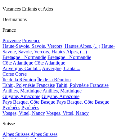
Vacances Enfants et Ados
Destinations
France
Provence
Provence
Haute-Savoie, Savoie, Vercors, Hautes Alpes, (...)
Haute-
Savoie, Savoie, Vercors, Hautes Alpes, (...)
Bretagne - Normandie
Bretagne - Normandie
Côte Atlantique
Côte Atlantique
Auvergne, Cantal...
Auvergne, Cantal...
Corse
Corse
Île de la Réunion
Île de la Réunion
Tahiti, Polynésie Française
Tahiti, Polynésie Française
Antilles, Martinique
Antilles, Martinique
Guyane, Amazonie
Guyane, Amazonie
Pays Basque, Côte Basque
Pays Basque, Côte Basque
Pyrénées
Pyrénées
Vosges, Vittel, Nancy
Vosges, Vittel, Nancy
Suisse
Alpes Suisses
Alpes Suisses