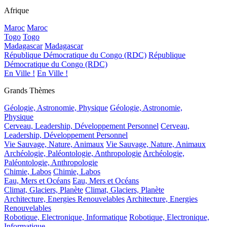
Afrique
Maroc
Maroc
Togo
Togo
Madagascar
Madagascar
République Démocratique du Congo (RDC)
République
Démocratique du Congo (RDC)
En Ville !
En Ville !
Grands Thèmes
Géologie, Astronomie, Physique
Géologie, Astronomie,
Physique
Cerveau, Leadership, Développement Personnel
Cerveau,
Leadership, Développement Personnel
Vie Sauvage, Nature, Animaux
Vie Sauvage, Nature, Animaux
Archéologie, Paléontologie, Anthropologie
Archéologie,
Paléontologie, Anthropologie
Chimie, Labos
Chimie, Labos
Eau, Mers et Océans
Eau, Mers et Océans
Climat, Glaciers, Planète
Climat, Glaciers, Planète
Architecture, Energies Renouvelables
Architecture, Energies
Renouvelables
Robotique, Electronique, Informatique
Robotique, Electronique,
Informatique