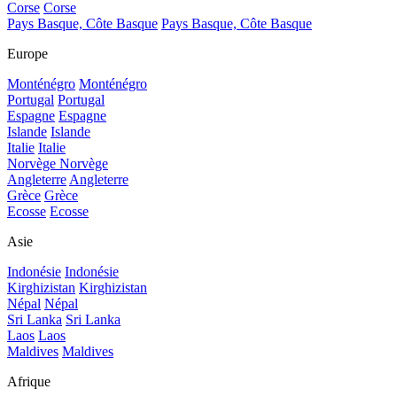
Corse
Corse
Pays Basque, Côte Basque
Pays Basque, Côte Basque
Europe
Monténégro
Monténégro
Portugal
Portugal
Espagne
Espagne
Islande
Islande
Italie
Italie
Norvège
Norvège
Angleterre
Angleterre
Grèce
Grèce
Ecosse
Ecosse
Asie
Indonésie
Indonésie
Kirghizistan
Kirghizistan
Népal
Népal
Sri Lanka
Sri Lanka
Laos
Laos
Maldives
Maldives
Afrique