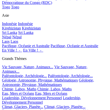
Démocratique du Congo (RDC)
Togo
Togo
Asie
Indonésie
Indonésie
Kirghizistan
Kirghizistan
Sri Lanka
Sri Lanka
Népal
Népal
Laos
Laos
Pacifique, Océanie et Australie
Pacifique, Océanie et Australie
En Ville !_-_
En Ville !_-_
Grands Thèmes
Vie Sauvage, Nature, Animaux...
Vie Sauvage, Nature,
Animaux...
Paléontologie, Archéologie...
Paléontologie, Archéologie...
Géologie, Astronomie, Physique, Mathématiques
Géologie,
Astronomie, Physique, Mathématiques
Chimie, Labos, Maths
Chimie, Labos, Maths
Eau, Mers et Océans
Eau, Mers et Océans
Leadership, Développement Personnel
Leadership,
Développement Personnel
Climat, Glaciers, Planète...
Climat, Glaciers, Planète...