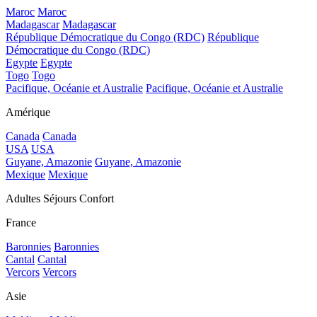
Maroc
Maroc
Madagascar
Madagascar
République Démocratique du Congo (RDC)
République
Démocratique du Congo (RDC)
Egypte
Egypte
Togo
Togo
Pacifique, Océanie et Australie
Pacifique, Océanie et Australie
Amérique
Canada
Canada
USA
USA
Guyane, Amazonie
Guyane, Amazonie
Mexique
Mexique
Adultes Séjours Confort
France
Baronnies
Baronnies
Cantal
Cantal
Vercors
Vercors
Asie