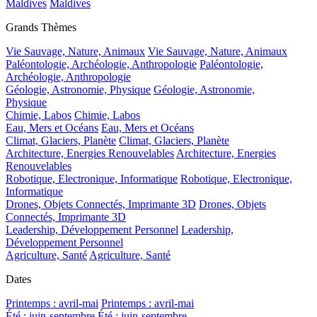
Maldives
Maldives
Grands Thèmes
Vie Sauvage, Nature, Animaux
Vie Sauvage, Nature, Animaux
Paléontologie, Archéologie, Anthropologie
Paléontologie,
Archéologie, Anthropologie
Géologie, Astronomie, Physique
Géologie, Astronomie,
Physique
Chimie, Labos
Chimie, Labos
Eau, Mers et Océans
Eau, Mers et Océans
Climat, Glaciers, Planète
Climat, Glaciers, Planète
Architecture, Energies Renouvelables
Architecture, Energies
Renouvelables
Robotique, Electronique, Informatique
Robotique, Electronique,
Informatique
Drones, Objets Connectés, Imprimante 3D
Drones, Objets
Connectés, Imprimante 3D
Leadership, Développement Personnel
Leadership,
Développement Personnel
Agriculture, Santé
Agriculture, Santé
Dates
Printemps : avril-mai
Printemps : avril-mai
Été : juin-septembre
Été : juin-septembre