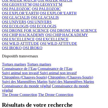
OSI WATER WATCH
OSI WATER WATCH
OSI GEOSYST’M
OSI GEOSYST’M
OSI PALEOZOIC
OSI PALEOZOIC
OSI EXPLOR’EARTH
OSI EXPLOR’EARTH
OSI GLACIALIS
OSI GLACIALIS
OSI UNIVERS
OSI UNIVERS
OSI ECOLOGIS
OSI ECOLOGIS
OSI DRONE FOR SCIENCE
OSI DRONE FOR SCIENCE
OSI CHIP HACKADEMY
OSI CHIP HACKADEMY
OSI EXCELLENCE
OSI EXCELLENCE
OSI WILD ATTITUDE
OSI WILD ATTITUDE
OSI IROKO
OSI IROKO
Dispositifs transversaux
Tortues marines
Tortues marines
Connaissance de l’Eau
Connaissance de l’Eau
Suivi animal non invasif
Suivi animal non invasif
Chiroptères (Chauves-Souris)
Chiroptères (Chauves-Souris)
Suivi des Mammifères Marins
Suivi des Mammifères Marins
Connaissance du monde végétal
Connaissance du monde
végétal
The Drone Connection
The Drone Connection
Résultats de votre recherche