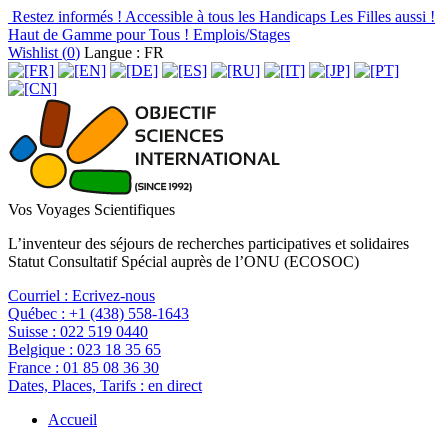
Restez informés !
Accessible à tous les Handicaps
Les Filles aussi !
Haut de Gamme pour Tous !
Emplois/Stages
Wishlist (
0
)
Langue : FR
Vos Voyages Scientifiques
L’inventeur des séjours de recherches participatives et solidaires
Statut Consultatif Spécial auprès de l’ONU (ECOSOC)
Courriel :
Ecrivez-nous
Québec :
+1 (438) 558-1643
Suisse :
022 519 0440
Belgique :
023 18 35 65
France :
01 85 08 36 30
Dates, Places, Tarifs :
en direct
Accueil