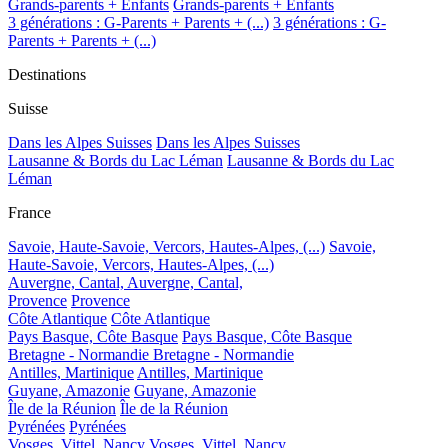
Grands-parents + Enfants
Grands-parents + Enfants
3 générations : G-Parents + Parents + (...)
3 générations : G-
Parents + Parents + (...)
Destinations
Suisse
Dans les Alpes Suisses
Dans les Alpes Suisses
Lausanne & Bords du Lac Léman
Lausanne & Bords du Lac
Léman
France
Savoie, Haute-Savoie, Vercors, Hautes-Alpes, (...)
Savoie,
Haute-Savoie, Vercors, Hautes-Alpes, (...)
Auvergne, Cantal,
Auvergne, Cantal,
Provence
Provence
Côte Atlantique
Côte Atlantique
Pays Basque, Côte Basque
Pays Basque, Côte Basque
Bretagne - Normandie
Bretagne - Normandie
Antilles, Martinique
Antilles, Martinique
Guyane, Amazonie
Guyane, Amazonie
Île de la Réunion
Île de la Réunion
Pyrénées
Pyrénées
Vosges, Vittel, Nancy
Vosges, Vittel, Nancy