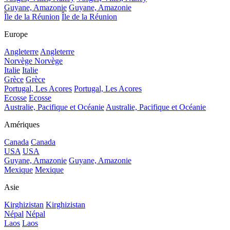
Guyane, Amazonie
Guyane, Amazonie
Île de la Réunion
Île de la Réunion
Europe
Angleterre
Angleterre
Norvège
Norvège
Italie
Italie
Grèce
Grèce
Portugal, Les Acores
Portugal, Les Acores
Ecosse
Ecosse
Australie, Pacifique et Océanie
Australie, Pacifique et Océanie
Amériques
Canada
Canada
USA
USA
Guyane, Amazonie
Guyane, Amazonie
Mexique
Mexique
Asie
Kirghizistan
Kirghizistan
Népal
Népal
Laos
Laos