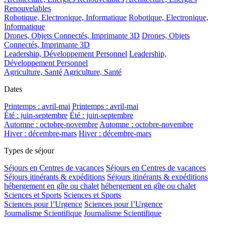
Renouvelables
Robotique, Electronique, Informatique
Robotique, Electronique,
Informatique
Drones, Objets Connectés, Imprimante 3D
Drones, Objets
Connectés, Imprimante 3D
Leadership, Développement Personnel
Leadership,
Développement Personnel
Agriculture, Santé
Agriculture, Santé
Dates
Printemps : avril-mai
Printemps : avril-mai
Été : juin-septembre
Été : juin-septembre
Automne : octobre-novembre
Automne : octobre-novembre
Hiver : décembre-mars
Hiver : décembre-mars
Types de séjour
Séjours en Centres de vacances
Séjours en Centres de vacances
Séjours itinérants & expéditions
Séjours itinérants & expéditions
hébergement en gîte ou chalet
hébergement en gîte ou chalet
Sciences et Sports
Sciences et Sports
Sciences pour l’Urgence
Sciences pour l’Urgence
Journalisme Scientifique
Journalisme Scientifique