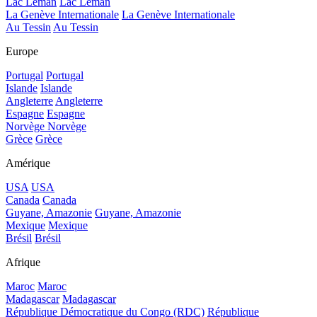
Lac Léman
Lac Léman
La Genève Internationale
La Genève Internationale
Au Tessin
Au Tessin
Europe
Portugal
Portugal
Islande
Islande
Angleterre
Angleterre
Espagne
Espagne
Norvège
Norvège
Grèce
Grèce
Amérique
USA
USA
Canada
Canada
Guyane, Amazonie
Guyane, Amazonie
Mexique
Mexique
Brésil
Brésil
Afrique
Maroc
Maroc
Madagascar
Madagascar
République Démocratique du Congo (RDC)
République