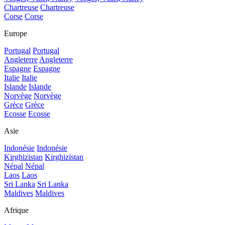
Chartreuse
Chartreuse
Corse
Corse
Europe
Portugal
Portugal
Angleterre
Angleterre
Espagne
Espagne
Italie
Italie
Islande
Islande
Norvège
Norvège
Grèce
Grèce
Ecosse
Ecosse
Asie
Indonésie
Indonésie
Kirghizistan
Kirghizistan
Népal
Népal
Laos
Laos
Sri Lanka
Sri Lanka
Maldives
Maldives
Afrique