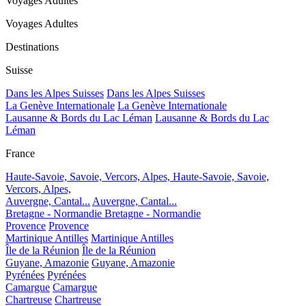
Voyages Adultes
Voyages Adultes
Destinations
Suisse
Dans les Alpes Suisses
Dans les Alpes Suisses
La Genève Internationale
La Genève Internationale
Lausanne & Bords du Lac Léman
Lausanne & Bords du Lac
Léman
France
Haute-Savoie, Savoie, Vercors, Alpes,
Haute-Savoie, Savoie,
Vercors, Alpes,
Auvergne, Cantal...
Auvergne, Cantal...
Bretagne - Normandie
Bretagne - Normandie
Provence
Provence
Martinique Antilles
Martinique Antilles
Île de la Réunion
Île de la Réunion
Guyane, Amazonie
Guyane, Amazonie
Pyrénées
Pyrénées
Camargue
Camargue
Chartreuse
Chartreuse