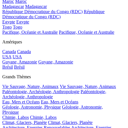
Maroc
Maroc
Madagascar
Madagascar
République Démocratique du Congo (RDC)
République
Démocratique du Congo (RDC)
Egypte
Egypte
Togo
Togo
Pacifique, Océanie et Australie
Pacifique, Océanie et Australie
Amériques
Canada
Canada
USA
USA
Guyane, Amazonie
Guyane, Amazonie
Brésil
Brésil
Grands Thèmes
Vie Sauvage, Nature, Animaux
Vie Sauvage, Nature, Animaux
Paléontologie, Archéologie, Anthropologie
Paléontologie,
Archéologie, Anthropologie
Eau, Mers et Océans
Eau, Mers et Océans
Géologie, Astronomie, Physique
Géologie, Astronomie,
Physique
Chimie, Labos
Chimie, Labos
Climat, Glaciers, Planète
Climat, Glaciers, Planète
Architecture, Energies Renouvelables
Architecture, Energies