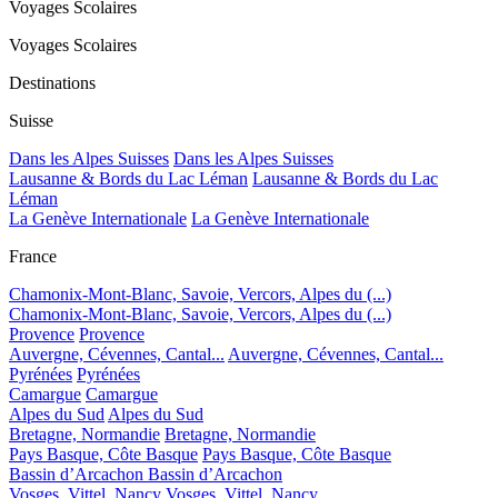
Voyages Scolaires
Voyages Scolaires
Destinations
Suisse
Dans les Alpes Suisses
Dans les Alpes Suisses
Lausanne & Bords du Lac Léman
Lausanne & Bords du Lac
Léman
La Genève Internationale
La Genève Internationale
France
Chamonix-Mont-Blanc, Savoie, Vercors, Alpes du (...)
Chamonix-Mont-Blanc, Savoie, Vercors, Alpes du (...)
Provence
Provence
Auvergne, Cévennes, Cantal...
Auvergne, Cévennes, Cantal...
Pyrénées
Pyrénées
Camargue
Camargue
Alpes du Sud
Alpes du Sud
Bretagne, Normandie
Bretagne, Normandie
Pays Basque, Côte Basque
Pays Basque, Côte Basque
Bassin d’Arcachon
Bassin d’Arcachon
Vosges, Vittel, Nancy
Vosges, Vittel, Nancy