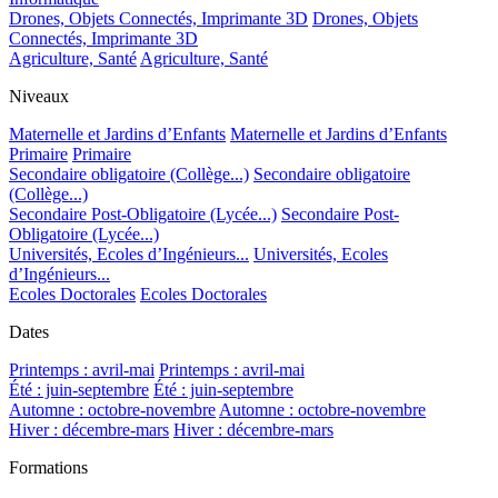
Drones, Objets Connectés, Imprimante 3D
Drones, Objets
Connectés, Imprimante 3D
Agriculture, Santé
Agriculture, Santé
Niveaux
Maternelle et Jardins d’Enfants
Maternelle et Jardins d’Enfants
Primaire
Primaire
Secondaire obligatoire (Collège...)
Secondaire obligatoire
(Collège...)
Secondaire Post-Obligatoire (Lycée...)
Secondaire Post-
Obligatoire (Lycée...)
Universités, Ecoles d’Ingénieurs...
Universités, Ecoles
d’Ingénieurs...
Ecoles Doctorales
Ecoles Doctorales
Dates
Printemps : avril-mai
Printemps : avril-mai
Été : juin-septembre
Été : juin-septembre
Automne : octobre-novembre
Automne : octobre-novembre
Hiver : décembre-mars
Hiver : décembre-mars
Formations