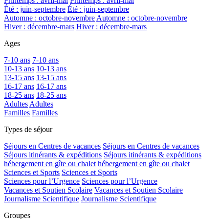
Printemps : avril-mai
Printemps : avril-mai
Été : juin-septembre
Été : juin-septembre
Automne : octobre-novembre
Automne : octobre-novembre
Hiver : décembre-mars
Hiver : décembre-mars
Ages
7-10 ans
7-10 ans
10-13 ans
10-13 ans
13-15 ans
13-15 ans
16-17 ans
16-17 ans
18-25 ans
18-25 ans
Adultes
Adultes
Familles
Familles
Types de séjour
Séjours en Centres de vacances
Séjours en Centres de vacances
Séjours itinérants & expéditions
Séjours itinérants & expéditions
hébergement en gîte ou chalet
hébergement en gîte ou chalet
Sciences et Sports
Sciences et Sports
Sciences pour l’Urgence
Sciences pour l’Urgence
Vacances et Soutien Scolaire
Vacances et Soutien Scolaire
Journalisme Scientifique
Journalisme Scientifique
Groupes