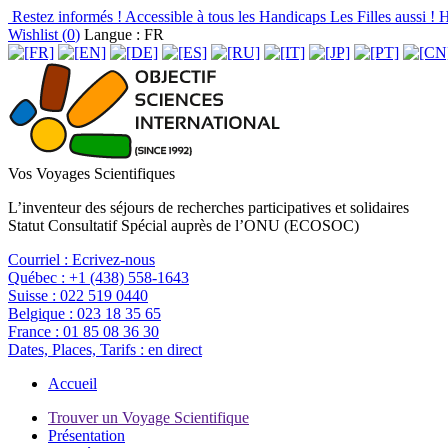
Restez informés !
Accessible à tous les Handicaps
Les Filles aussi !
H
Wishlist (
0
)
Langue : FR
Vos Voyages Scientifiques
L’inventeur des séjours de recherches participatives et solidaires
Statut Consultatif Spécial auprès de l’ONU (ECOSOC)
Courriel :
Ecrivez-nous
Québec :
+1 (438) 558-1643
Suisse :
022 519 0440
Belgique :
023 18 35 65
France :
01 85 08 36 30
Dates, Places, Tarifs :
en direct
Accueil
Trouver un Voyage Scientifique
Présentation