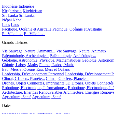
Indonésie
Indonésie
Kirghizistan
Kirghizistan
Sri Lanka
Sri Lanka
Népal
Népal
Laos
Laos
Pacifique, Océanie et Australie
Pacifique, Océanie et Australie
En Ville !_-_
En Ville !_-_
Grands Thèmes
Vie Sauvage, Nature, Animaux...
Vie Sauvage, Nature, Animaux...
Paléontologie, Archéologie...
Paléontologie, Archéologie...
Géologie, Astronomie, Physique, Mathématiques
Géologie, Astronom
Chimie, Labos, Maths
Chimie, Labos, Maths
Eau, Mers et Océans
Eau, Mers et Océans
Leadership, Développement Personnel
Leadership, Développement P
Climat, Glaciers, Planète...
Climat, Glaciers, Planète...
Drones, Objets Connectés, Imprimante 3D
Drones, Objets Connectés
Robotique, Electronique, Informatique...
Robotique, Electronique, Inf
Architecture, Energies Renouvelables
Architecture, Energies Renouve
Agriculture, Santé
Agriculture, Santé
Dates