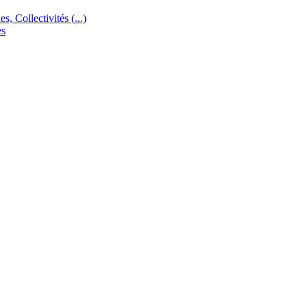
s, Collectivités (...)
es