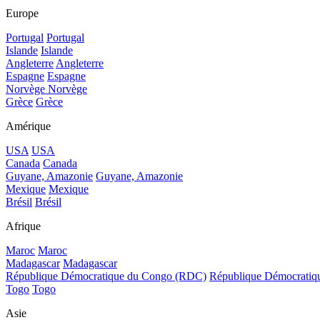
Europe
Portugal
Portugal
Islande
Islande
Angleterre
Angleterre
Espagne
Espagne
Norvège
Norvège
Grèce
Grèce
Amérique
USA
USA
Canada
Canada
Guyane, Amazonie
Guyane, Amazonie
Mexique
Mexique
Brésil
Brésil
Afrique
Maroc
Maroc
Madagascar
Madagascar
République Démocratique du Congo (RDC)
République Démocrati
Togo
Togo
Asie