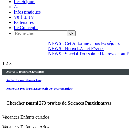
Les Séjours
Actus
Infos pratiques
Vu à la TV
Partenaires
Le Concept !
NEWS : Cet Automne : tous les séjours
NEWS : Nouvel-An et Février
NEWS : Spécial Toussaint : Halloween au Fi
1
2
3
Activer la recherche avec filtres
Recherche avec filtres activée
Recherche avec filtres activée (Cliquer pour désactiver)
Chercher parmi
273
projets de Sciences Participatives
Vacances Enfants et Ados
Vacances Enfants et Ados