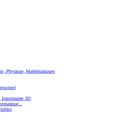
ie, Physique, Mathématiques
ersonnel
, Imprimante 3D
ormatique...
lables