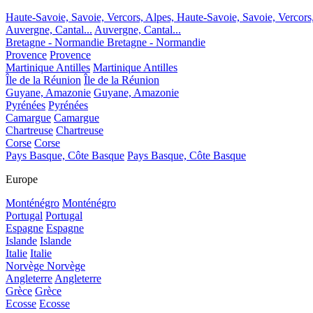
Haute-Savoie, Savoie, Vercors, Alpes,
Haute-Savoie, Savoie, Vercors
Auvergne, Cantal...
Auvergne, Cantal...
Bretagne - Normandie
Bretagne - Normandie
Provence
Provence
Martinique Antilles
Martinique Antilles
Île de la Réunion
Île de la Réunion
Guyane, Amazonie
Guyane, Amazonie
Pyrénées
Pyrénées
Camargue
Camargue
Chartreuse
Chartreuse
Corse
Corse
Pays Basque, Côte Basque
Pays Basque, Côte Basque
Europe
Monténégro
Monténégro
Portugal
Portugal
Espagne
Espagne
Islande
Islande
Italie
Italie
Norvège
Norvège
Angleterre
Angleterre
Grèce
Grèce
Ecosse
Ecosse