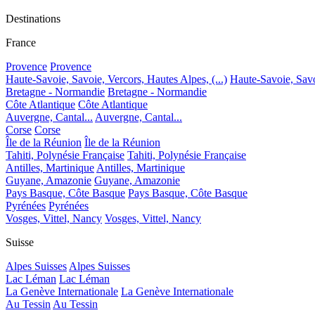
Destinations
France
Provence
Provence
Haute-Savoie, Savoie, Vercors, Hautes Alpes, (...)
Haute-Savoie, Savoi
Bretagne - Normandie
Bretagne - Normandie
Côte Atlantique
Côte Atlantique
Auvergne, Cantal...
Auvergne, Cantal...
Corse
Corse
Île de la Réunion
Île de la Réunion
Tahiti, Polynésie Française
Tahiti, Polynésie Française
Antilles, Martinique
Antilles, Martinique
Guyane, Amazonie
Guyane, Amazonie
Pays Basque, Côte Basque
Pays Basque, Côte Basque
Pyrénées
Pyrénées
Vosges, Vittel, Nancy
Vosges, Vittel, Nancy
Suisse
Alpes Suisses
Alpes Suisses
Lac Léman
Lac Léman
La Genève Internationale
La Genève Internationale
Au Tessin
Au Tessin