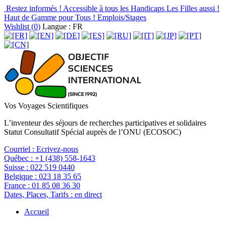
Restez informés !
Accessible à tous les Handicaps
Les Filles aussi !
Haut de Gamme pour Tous !
Emplois/Stages
Wishlist (
0
)
Langue : FR
Vos Voyages Scientifiques
L’inventeur des séjours de recherches participatives et solidaires
Statut Consultatif Spécial auprès de l’ONU (ECOSOC)
Courriel :
Ecrivez-nous
Québec :
+1 (438) 558-1643
Suisse :
022 519 0440
Belgique :
023 18 35 65
France :
01 85 08 36 30
Dates, Places, Tarifs :
en direct
Accueil