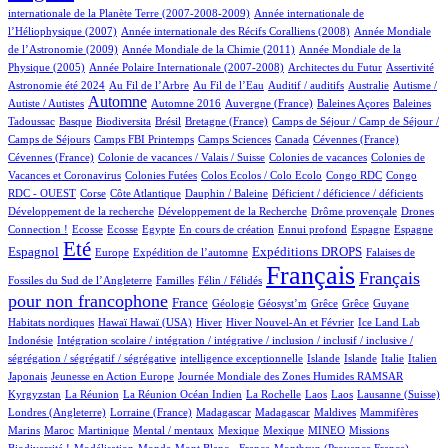
5/1003
internationale de la Planète Terre (2007-2008-2009)
Année internationale de
2/1003
12/1003
l’Héliophysique (2007)
Année internationale des Récifs Coralliens (2008)
Année Mondiale
2/1003
16/1003
de l’Astronomie (2009)
Année Mondiale de la Chimie (2011)
Année Mondiale de la
5/1003
5/1003
1/1003
61/1003
Physique (2005)
Année Polaire Internationale (2007-2008)
Architectes du Futur
Assertivité
26/1003
16/1003
2/1003
2/1003
2/1003
Astronomie été 2024
Au Fil de l’Arbre
Au Fil de l’Eau
Auditif / auditifs
Australie
Autisme /
464/1003
4/1003
6/1003
1/1003
2/1003
Automne
Autiste / Autistes
Automne 2016
Auvergne (France)
Baleines Açores
Baleines
1/1003
99/1003
1/1003
12/1003
116/1003
Tadoussac
Basque
Biodiversita
Brésil
Bretagne (France)
Camps de Séjour / Camp de Séjour /
4/1003
19/1003
6/1003
2/1003
1/1003
Camps de Séjours
Camps FBI Printemps
Camps Sciences
Canada
Cévennes (France)
1/1003
4/1003
4/1003
Cévennes (France)
Colonie de vacances / Valais / Suisse
Colonies de vacances
Colonies de
2/1003
2/1003
1/1003
3/1003
Vacances et Coronavirus
Colonies Futées
Colos Ecolos / Colo Ecolo
Congo RDC
Congo
1/1003
17/1003
1/1003
2/1003
1/1003
RDC - OUEST
Corse
Côte Atlantique
Dauphin / Baleine
Déficient / déficience / déficients
1/1003
1/1003
23/1003
Développement de la recherche
Développement de la Recherche
Drôme provençale
Drones
1/1003
1/1003
1/1003
24/1003
1/1003
15/1003
13/1003
255/1003
Connection !
Ecosse
Ecosse
Egypte
En cours de création
Ennui profond
Espagne
Espagne
767/1003
15/1003
195/1003
284/1003
3/1003
Eté
Espagnol
Expéditions DROPS
Europe
Expédition de l’automne
Falaises de
3/1003
100/1003
1003/1003
545/1003
Français
Français
Fossiles du Sud de l’Angleterre
Familles
Félin / Félidés
pour non francophone
322/1003
46/1003
1/1003
1/1003
1/1003
1/1003
2/1003
France
Géologie
Géosyst’m
Grêce
Grêce
Guyane
3/1003
3/1003
167/1003
29/1003
9/1003
1/1003
Habitats nordiques
Hawaï
Hawaï (USA)
Hiver
Hiver Nouvel-An et Février
Ice Land Lab
1/1003
Indonésie
Intégration scolaire / intégration / intégrative / inclusion / inclusif / inclusive /
1/1003
10/1003
9/1003
16/1003
86/1003
6/1003
ségrégation / ségrégatif / ségrégative
intelligence exceptionnelle
Islande
Islande
Italie
Italien
3/1003
5/1003
102/1003
Japonais
Jeunesse en Action Europe
Journée Mondiale des Zones Humides RAMSAR
6/1003
4/1003
2/1003
1/1003
1/1003
2/1003
51/1003
Kyrgyzstan
La Réunion
La Réunion Océan Indien
La Rochelle
Laos
Laos
Lausanne (Suisse)
2/1003
3/1003
3/1003
1/1003
1/1003
Londres (Angleterre)
Lorraine (France)
Madagascar
Madagascar
Maldives
Mammifères
9/1003
9/1003
2/1003
1/1003
1/1003
43/1003
47/1003
Marins
Maroc
Martinique
Mental / mentaux
Mexique
Mexique
MINEO
Missions
1/1003
3/1003
1/1003
9/1003
17/1003