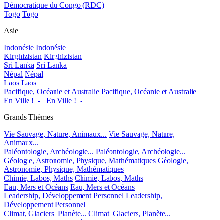
Démocratique du Congo (RDC)
Togo
Togo
Asie
Indonésie
Indonésie
Kirghizistan
Kirghizistan
Sri Lanka
Sri Lanka
Népal
Népal
Laos
Laos
Pacifique, Océanie et Australie
Pacifique, Océanie et Australie
En Ville !_-_
En Ville !_-_
Grands Thèmes
Vie Sauvage, Nature, Animaux...
Vie Sauvage, Nature,
Animaux...
Paléontologie, Archéologie...
Paléontologie, Archéologie...
Géologie, Astronomie, Physique, Mathématiques
Géologie,
Astronomie, Physique, Mathématiques
Chimie, Labos, Maths
Chimie, Labos, Maths
Eau, Mers et Océans
Eau, Mers et Océans
Leadership, Développement Personnel
Leadership,
Développement Personnel
Climat, Glaciers, Planète...
Climat, Glaciers, Planète...