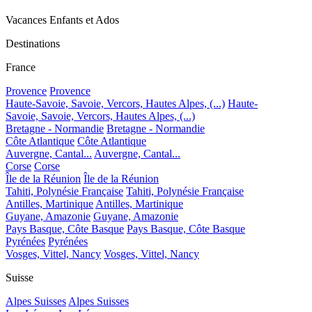
Vacances Enfants et Ados
Destinations
France
Provence
Provence
Haute-Savoie, Savoie, Vercors, Hautes Alpes, (...)
Haute-
Savoie, Savoie, Vercors, Hautes Alpes, (...)
Bretagne - Normandie
Bretagne - Normandie
Côte Atlantique
Côte Atlantique
Auvergne, Cantal...
Auvergne, Cantal...
Corse
Corse
Île de la Réunion
Île de la Réunion
Tahiti, Polynésie Française
Tahiti, Polynésie Française
Antilles, Martinique
Antilles, Martinique
Guyane, Amazonie
Guyane, Amazonie
Pays Basque, Côte Basque
Pays Basque, Côte Basque
Pyrénées
Pyrénées
Vosges, Vittel, Nancy
Vosges, Vittel, Nancy
Suisse
Alpes Suisses
Alpes Suisses