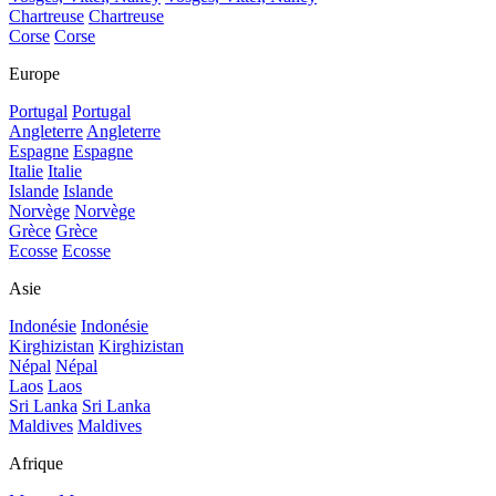
Chartreuse
Chartreuse
Corse
Corse
Europe
Portugal
Portugal
Angleterre
Angleterre
Espagne
Espagne
Italie
Italie
Islande
Islande
Norvège
Norvège
Grèce
Grèce
Ecosse
Ecosse
Asie
Indonésie
Indonésie
Kirghizistan
Kirghizistan
Népal
Népal
Laos
Laos
Sri Lanka
Sri Lanka
Maldives
Maldives
Afrique