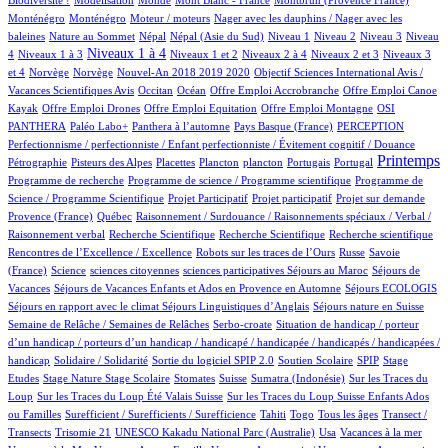
Biodiversité !
Modélisation
Monde
Mont Blanc - France
Montbrun (Provence France)
17/1003
2/1003
1/1003
Monténégro
Monténégro
Moteur / moteurs
Nager avec les dauphins / Nager avec les
4/1003
18/1003
18/1003
19/1003
12/1003
15/1003
119/1003
baleines
Nature au Sommet
Népal
Népal (Asie du Sud)
Niveau 1
Niveau 2
Niveau 3
Niveau
144/1003
408/1003
16/1003
71/1003
16/1003
177/1003
Niveaux 1 à 4
4
Niveaux 1 à 3
Niveaux 1 et 2
Niveaux 2 à 4
Niveaux 2 et 3
Niveaux 3
2/1003
2/1003
22/1003
1/1003
et 4
Norvège
Norvège
Nouvel-An 2018 2019 2020
Objectif Sciences International Avis /
10/1003
193/1003
1/1003
1/1003
Vacances Scientifiques Avis
Occitan
Océan
Offre Emploi Accrobranche
Offre Emploi Canoe
1/1003
2/1003
1/1003
110/1003
Kayak
Offre Emploi Drones
Offre Emploi Equitation
Offre Emploi Montagne
OSI
107/1003
109/1003
6/1003
62/1003
1/1003
PANTHERA
Paléo Labo+
Panthera à l’automne
Pays Basque (France)
PERCEPTION
16/1003
Perfectionnisme / perfectionniste / Enfant perfectionniste / Évitement cognitif / Douance
5/1003
3/1003
1/1003
1/1003
11/1003
3/1003
471/1003
1/1003
Printemps
Pétrographie
Pisteurs des Alpes
Placettes
Plancton
plancton
Portugais
Portugal
1/1003
2/1003
Programme de recherche
Programme de science / Programme scientifique
Programme de
1/1003
1/1003
17/1003
86/1003
Science / Programme Scientifique
Projet Participatif
Projet participatif
Projet sur demande
6/1003
1/1003
Provence (France)
Québec
Raisonnement / Surdouance / Raisonnements spéciaux / Verbal /
1/1003
1/1003
1/1003
1/1003
Raisonnement verbal
Recherche Scientifique
Recherche Scientifique
Recherche scientifique
6/1003
102/1003
4/1003
Rencontres de l’Excellence / Excellence
Robots sur les traces de l’Ours
Russe
Savoie
17/1003
1/1003
1/1003
1/1003
100/1003
(France)
Science
sciences citoyennes
sciences participatives
Séjours au Maroc
Séjours de
78/1003
7/1003
18/1003
Vacances
Séjours de Vacances Enfants et Ados en Provence en Automne
Séjours ECOLOGIS
69/1003
12/1003
100/1003
Séjours en rapport avec le climat
Séjours Linguistiques d’Anglais
Séjours nature en Suisse
17/1003
2/1003
Semaine de Relâche / Semaines de Relâches
Serbo-croate
Situation de handicap / porteur
d’un handicap / porteurs d’un handicap / handicapé / handicapée / handicapés / handicapées /
2/1003
3/1003
76/1003
3/1003
1/1003
handicap
Solidaire / Solidarité
Sortie du logiciel SPIP 2.0
Soutien Scolaire
SPIP
Stage
1/1003
17/1003
1/1003
188/1003
4/1003
3/1003
Etudes
Stage Nature
Stage Scolaire
Stomates
Suisse
Sumatra (Indonésie)
Sur les Traces du
9/1003
7/1003
Loup
Sur les Traces du Loup Été Valais Suisse
Sur les Traces du Loup Suisse Enfants Ados
2/1003
57/1003
6/1003
12/1003
100/1003
ou Familles
Surefficient / Surefficients / Surefficience
Tahiti
Togo
Tous les âges
Transect /
2/1003
2/1003
19/1003
1/1003
1/1003
Transects
Trisomie 21
UNESCO Kakadu National Parc (Australie)
Usa
Vacances à la mer