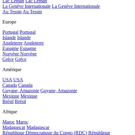
Lac Léman
Lac Léman
La Genève Internationale
La Genève Internationale
Au Tessin
Au Tessin
Europe
Portugal
Portugal
Islande
Islande
Angleterre
Angleterre
Espagne
Espagne
Norvège
Norvège
Grèce
Grèce
Amérique
USA
USA
Canada
Canada
Guyane, Amazonie
Guyane, Amazonie
Mexique
Mexique
Brésil
Brésil
Afrique
Maroc
Maroc
Madagascar
Madagascar
République Démocratique du Congo (RDC)
République