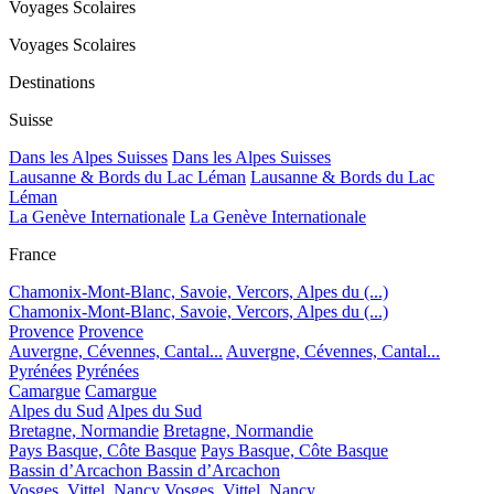
Voyages Scolaires
Voyages Scolaires
Destinations
Suisse
Dans les Alpes Suisses
Dans les Alpes Suisses
Lausanne & Bords du Lac Léman
Lausanne & Bords du Lac
Léman
La Genève Internationale
La Genève Internationale
France
Chamonix-Mont-Blanc, Savoie, Vercors, Alpes du (...)
Chamonix-Mont-Blanc, Savoie, Vercors, Alpes du (...)
Provence
Provence
Auvergne, Cévennes, Cantal...
Auvergne, Cévennes, Cantal...
Pyrénées
Pyrénées
Camargue
Camargue
Alpes du Sud
Alpes du Sud
Bretagne, Normandie
Bretagne, Normandie
Pays Basque, Côte Basque
Pays Basque, Côte Basque
Bassin d’Arcachon
Bassin d’Arcachon
Vosges, Vittel, Nancy
Vosges, Vittel, Nancy