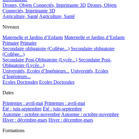
Drones, Objets Connectés, Imprimante 3D
Drones, Objets
Connectés, Imprimante 3D
Agriculture, Santé
Agriculture, Santé
Niveaux
Maternelle et Jardins d’Enfants
Maternelle et Jardins d’Enfants
Primaire
Primaire
Secondaire obligatoire (Collège...)
Secondaire obligatoire
(Collège...)
Secondaire Post-Obligatoire (Lycée...)
Secondaire Post-
Obligatoire (Lycée...)
Universités, Ecoles d’Ingénieurs...
Universités, Ecoles
d’Ingénieurs...
Ecoles Doctorales
Ecoles Doctorales
Dates
Printemps : avril-mai
Printemps : avril-mai
Été : juin-septembre
Été : juin-septembre
Automne : octobre-novembre
Automne : octobre-novembre
Hiver : décembre-mars
Hiver : décembre-mars
Formations