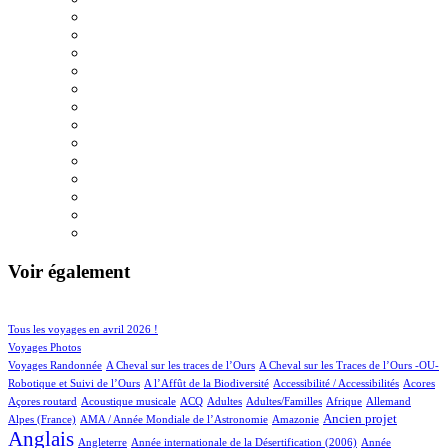
Voir également
110/1003
216/1003
Tous les voyages en avril 2026 !
174/1003
Voyages Photos
4/1003
5/1003
Voyages Randonnée
A Cheval sur les traces de l’Ours
A Cheval sur les Traces de l’Ours -OU-
5/1003
2/1003
6/1003
1/1003
Robotique et Suivi de l’Ours
A l’Affût de la Biodiversité
Accessibilité / Accessibilités
Acores
2/1003
100/1003
32/1003
14/1003
3/1003
78/1003
23/1003
Açores routard
Acoustique musicale
ACQ
Adultes
Adultes/Familles
Afrique
Allemand
12/1003
14/1003
312/1003
775/1003
Ancien projet
Alpes (France)
AMA / Année Mondiale de l’Astronomie
Amazonie
Anglais
54/1003
7/1003
14/1003
Angleterre
Année internationale de la Désertification (2006)
Année