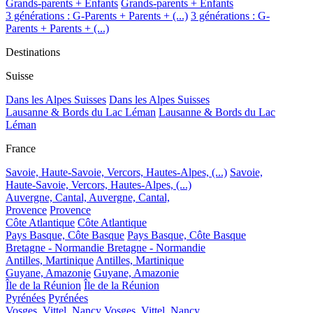
Grands-parents + Enfants
Grands-parents + Enfants
3 générations : G-Parents + Parents + (...)
3 générations : G-
Parents + Parents + (...)
Destinations
Suisse
Dans les Alpes Suisses
Dans les Alpes Suisses
Lausanne & Bords du Lac Léman
Lausanne & Bords du Lac
Léman
France
Savoie, Haute-Savoie, Vercors, Hautes-Alpes, (...)
Savoie,
Haute-Savoie, Vercors, Hautes-Alpes, (...)
Auvergne, Cantal,
Auvergne, Cantal,
Provence
Provence
Côte Atlantique
Côte Atlantique
Pays Basque, Côte Basque
Pays Basque, Côte Basque
Bretagne - Normandie
Bretagne - Normandie
Antilles, Martinique
Antilles, Martinique
Guyane, Amazonie
Guyane, Amazonie
Île de la Réunion
Île de la Réunion
Pyrénées
Pyrénées
Vosges, Vittel, Nancy
Vosges, Vittel, Nancy