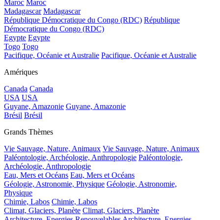
Maroc
Maroc
Madagascar
Madagascar
République Démocratique du Congo (RDC)
République
Démocratique du Congo (RDC)
Egypte
Egypte
Togo
Togo
Pacifique, Océanie et Australie
Pacifique, Océanie et Australie
Amériques
Canada
Canada
USA
USA
Guyane, Amazonie
Guyane, Amazonie
Brésil
Brésil
Grands Thèmes
Vie Sauvage, Nature, Animaux
Vie Sauvage, Nature, Animaux
Paléontologie, Archéologie, Anthropologie
Paléontologie,
Archéologie, Anthropologie
Eau, Mers et Océans
Eau, Mers et Océans
Géologie, Astronomie, Physique
Géologie, Astronomie,
Physique
Chimie, Labos
Chimie, Labos
Climat, Glaciers, Planète
Climat, Glaciers, Planète
Architecture, Energies Renouvelables
Architecture, Energies