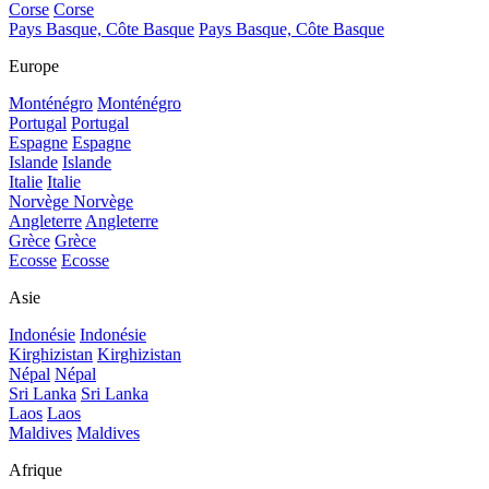
Corse
Corse
Pays Basque, Côte Basque
Pays Basque, Côte Basque
Europe
Monténégro
Monténégro
Portugal
Portugal
Espagne
Espagne
Islande
Islande
Italie
Italie
Norvège
Norvège
Angleterre
Angleterre
Grèce
Grèce
Ecosse
Ecosse
Asie
Indonésie
Indonésie
Kirghizistan
Kirghizistan
Népal
Népal
Sri Lanka
Sri Lanka
Laos
Laos
Maldives
Maldives
Afrique