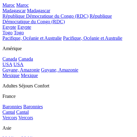
Maroc
Maroc
Madagascar
Madagascar
République Démocratique du Congo (RDC)
République
Démocratique du Congo (RDC)
Egypte
Egypte
Togo
Togo
Pacifique, Océanie et Australie
Pacifique, Océanie et Australie
Amérique
Canada
Canada
USA
USA
Guyane, Amazonie
Guyane, Amazonie
Mexique
Mexique
Adultes Séjours Confort
France
Baronnies
Baronnies
Cantal
Cantal
Vercors
Vercors
Asie