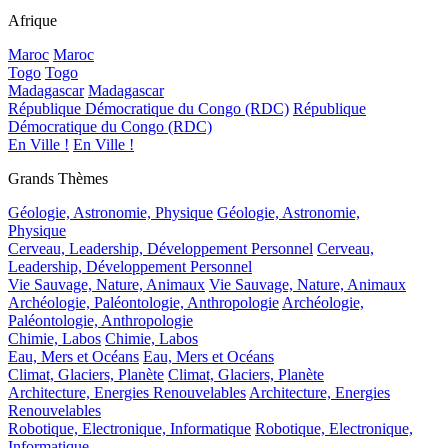
Afrique
Maroc
Maroc
Togo
Togo
Madagascar
Madagascar
République Démocratique du Congo (RDC)
République
Démocratique du Congo (RDC)
En Ville !
En Ville !
Grands Thèmes
Géologie, Astronomie, Physique
Géologie, Astronomie,
Physique
Cerveau, Leadership, Développement Personnel
Cerveau,
Leadership, Développement Personnel
Vie Sauvage, Nature, Animaux
Vie Sauvage, Nature, Animaux
Archéologie, Paléontologie, Anthropologie
Archéologie,
Paléontologie, Anthropologie
Chimie, Labos
Chimie, Labos
Eau, Mers et Océans
Eau, Mers et Océans
Climat, Glaciers, Planète
Climat, Glaciers, Planète
Architecture, Energies Renouvelables
Architecture, Energies
Renouvelables
Robotique, Electronique, Informatique
Robotique, Electronique,
Informatique