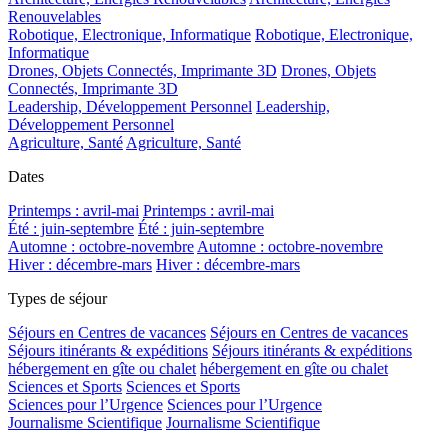
Renouvelables
Robotique, Electronique, Informatique
Robotique, Electronique,
Informatique
Drones, Objets Connectés, Imprimante 3D
Drones, Objets
Connectés, Imprimante 3D
Leadership, Développement Personnel
Leadership,
Développement Personnel
Agriculture, Santé
Agriculture, Santé
Dates
Printemps : avril-mai
Printemps : avril-mai
Été : juin-septembre
Été : juin-septembre
Automne : octobre-novembre
Automne : octobre-novembre
Hiver : décembre-mars
Hiver : décembre-mars
Types de séjour
Séjours en Centres de vacances
Séjours en Centres de vacances
Séjours itinérants & expéditions
Séjours itinérants & expéditions
hébergement en gîte ou chalet
hébergement en gîte ou chalet
Sciences et Sports
Sciences et Sports
Sciences pour l’Urgence
Sciences pour l’Urgence
Journalisme Scientifique
Journalisme Scientifique