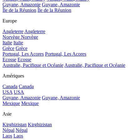
Guyane, Amazonie
Guyane, Amazonie
Île de la Réunion
Île de la Réunion
Europe
Angleterre
Angleterre
Norvège
Norvège
Italie
Italie
Grèce
Grèce
Portugal, Les Acores
Portugal, Les Acores
Ecosse
Ecosse
Australie, Pacifique et Océanie
Australie, Pacifique et Océanie
Amériques
Canada
Canada
USA
USA
Guyane, Amazonie
Guyane, Amazonie
Mexique
Mexique
Asie
Kirghizistan
Kirghizistan
Népal
Népal
Laos
Laos