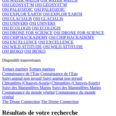
OSI WATER WATCH
OSI WATER WATCH
OSI GEOSYST’M
OSI GEOSYST’M
OSI PALEOZOIC
OSI PALEOZOIC
OSI EXPLOR’EARTH
OSI EXPLOR’EARTH
OSI GLACIALIS
OSI GLACIALIS
OSI UNIVERS
OSI UNIVERS
OSI ECOLOGIS
OSI ECOLOGIS
OSI DRONE FOR SCIENCE
OSI DRONE FOR SCIENCE
OSI CHIP HACKADEMY
OSI CHIP HACKADEMY
OSI EXCELLENCE
OSI EXCELLENCE
OSI WILD ATTITUDE
OSI WILD ATTITUDE
OSI IROKO
OSI IROKO
Dispositifs transversaux
Tortues marines
Tortues marines
Connaissance de l’Eau
Connaissance de l’Eau
Suivi animal non invasif
Suivi animal non invasif
Chiroptères (Chauves-Souris)
Chiroptères (Chauves-Souris)
Suivi des Mammifères Marins
Suivi des Mammifères Marins
Connaissance du monde végétal
Connaissance du monde
végétal
The Drone Connection
The Drone Connection
Résultats de votre recherche