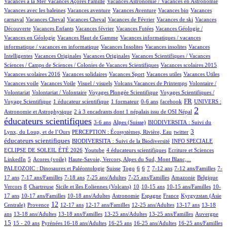
1/1003
60/1003
1/1003
Vacances à la Mer
Vacances Açores Famille
Vacances Astronomie / Vacances en Astronomie
1/1003
17/1003
1/1003
1/1003
Vacances avec les baleines
Vacances aventure
Vacances Aventure
Vacances bio
Vacances
107/1003
1/1003
26/1003
1/1003
1/1003
carnaval
Vacances Cheval
Vacances Cheval
Vacances de Février
Vacances de ski
Vacances
59/1003
1/1003
2/1003
28/1003
Découverte
Vacances Enfants
Vacances février
Vacances Futées
Vacances Géologie /
2/1003
2/1003
Vacances en Géologie
Vacances Haut de Gamme
Vacances informatiques / vacances
1/1003
1/1003
1/1003
informatique / vacances en informatique
Vacances Insolites
Vacances insolites
Vacances
2/1003
1/1003
17/1003
Intelligentes
Vacances Originales
Vacances Originales
Vacances Scientifiques / Vacances
1/1003
1/1003
Sciences / Camps de Sciences / Colonies de Vacances Scientifiques
Vacances scolaires 2015
1/1003
1/1003
1/1003
1/1003
1/1003
Vacances scolaires 2016
Vacances solidaires
Vacances Sport
Vacances utiles
Vacances Utiles
1/1003
2/1003
19/1003
1/1003
Vacances voile
Vacances Voile
Visuel / visuels
Volcans Vacances de Printemps
Volontaire /
1/1003
81/1003
17/1003
Volontariat
Volontariat / Volontaire
Voyages Plongée Scientifique
Voyages Scientifiques /
130/1003
6/1003
2/1003
14/1003
292/1003
66/1003
FR
Voyage Scientifique
1 éducateur scientifique
1 formateur
0-6 ans
facebook
UNIVERS :
9/1003
581/1003
2
Astronomie et Astrophysique
2 à 3 encadrants dont 1 népalais issu de OSI Népal
éducateurs scientifiques
12/1003
164/1003
53/1003
3-6 ans
Alpes (Suisse)
BIODIVERSITA : Suivi du
17/1003
3/1003
294/1003
3
Lynx, du Loup, et de l’Ours
PERCEPTION : Écosystèmes, Rivière, Eau
twitter
66/1003
28/1003
éducateurs scientifiques
BIODIVERSITA : Suivi de la Biodiversité
INFO SPECIALE
3/1003
33/1003
2/1003
3/1003
ECLIPSE DE SOLEIL ÉTÉ 2026
Youtube
4 éducateurs scientifiques
Ecriture et Sciences
17/1003
7/1003
11/1003
107/1003
LinkedIn
5
Acores (voile)
Haute-Savoie, Vercors, Alpes du Sud, Mont Blanc,...
3/1003
4/1003
1/1003
68/1003
104/1003
20/1003
115/1003
5/1003
PALEOZOIC : Dinosaures et Paléontologie
Suisse
Togo
6
6
7
7-12 ans
7-12 ans/Familles
7-
21/1003
70/1003
3/1003
10/1003
13/1003
2/1003
1/1003
17 ans
7-17 ans/Familles
7-18 ans
7-25 ans/Adultes
7-25 ans/Familles
Amazonie
Belgique
113/1003
1/1003
18/1003
89/1003
4/1003
3/1003
18/1003
Vercors
8
Chartreuse
Sicile et îles Eoliennes (Volcans)
10
10-15 ans
10-15 ans/Familles
10-
11/1003
6/1003
31/1003
28/1003
9/1003
110/1003
17 ans
10-17 ans/Familles
10-18 ans/Adultes
Astronomie
Espagne
France
Kyrgyzstan (Asie
216/1003
363/1003
15/1003
2/1003
2/1003
75/1003
14/1003
12
Centrale)
Provence
12-17 ans
12-17 ans/Familles
12-25 ans/Adultes
13-17 ans
13-18
76/1003
6/1003
1/1003
16/1003
3/1003
223/1003
ans
13-18 ans/Adultes
13-18 ans/Familles
13-25 ans/Adultes
13-25 ans/Familles
Auvergne
21/1003
51/1003
122/1003
3/1003
3/1003
2/1003
15/1003
15
15 - 20 ans
Pyrénées
16-18 ans/Adultes
16-25 ans
16-25 ans/Adultes
16-25 ans/Familles