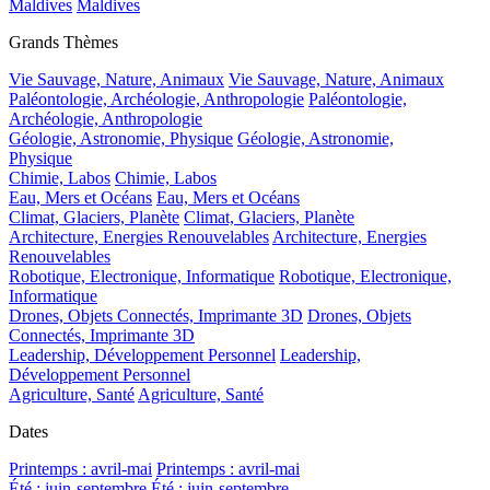
Maldives
Maldives
Grands Thèmes
Vie Sauvage, Nature, Animaux
Vie Sauvage, Nature, Animaux
Paléontologie, Archéologie, Anthropologie
Paléontologie,
Archéologie, Anthropologie
Géologie, Astronomie, Physique
Géologie, Astronomie,
Physique
Chimie, Labos
Chimie, Labos
Eau, Mers et Océans
Eau, Mers et Océans
Climat, Glaciers, Planète
Climat, Glaciers, Planète
Architecture, Energies Renouvelables
Architecture, Energies
Renouvelables
Robotique, Electronique, Informatique
Robotique, Electronique,
Informatique
Drones, Objets Connectés, Imprimante 3D
Drones, Objets
Connectés, Imprimante 3D
Leadership, Développement Personnel
Leadership,
Développement Personnel
Agriculture, Santé
Agriculture, Santé
Dates
Printemps : avril-mai
Printemps : avril-mai
Été : juin-septembre
Été : juin-septembre