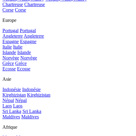
Chartreuse
Chartreuse
Corse
Corse
Europe
Portugal
Portugal
Angleterre
Angleterre
Espagne
Espagne
Italie
Italie
Islande
Islande
Norvège
Norvège
Grèce
Grèce
Ecosse
Ecosse
Asie
Indonésie
Indonésie
Kirghizistan
Kirghizistan
Népal
Népal
Laos
Laos
Sri Lanka
Sri Lanka
Maldives
Maldives
Afrique