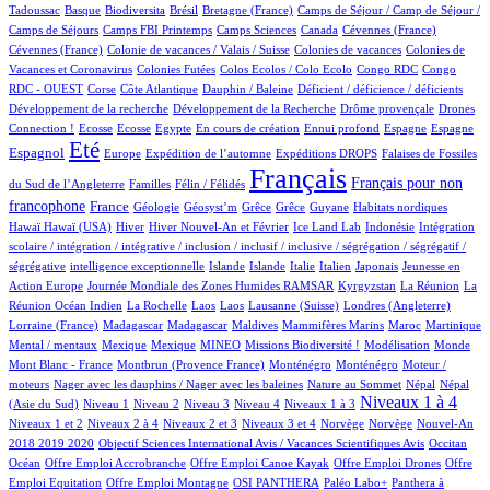
1/760
74/760
1/760
13/760
54/760
Tadoussac
Basque
Biodiversita
Brésil
Bretagne (France)
Camps de Séjour / Camp de Séjour /
3/760
10/760
6/760
3/760
2/760
Camps de Séjours
Camps FBI Printemps
Camps Sciences
Canada
Cévennes (France)
1/760
3/760
3/760
Cévennes (France)
Colonie de vacances / Valais / Suisse
Colonies de vacances
Colonies de
1/760
1/760
1/760
2/760
Vacances et Coronavirus
Colonies Futées
Colos Ecolos / Colo Ecolo
Congo RDC
Congo
1/760
18/760
1/760
1/760
1/760
RDC - OUEST
Corse
Côte Atlantique
Dauphin / Baleine
Déficient / déficience / déficients
1/760
1/760
24/760
Développement de la recherche
Développement de la Recherche
Drôme provençale
Drones
1/760
1/760
1/760
15/760
1/760
33/760
16/760
192/760
Connection !
Ecosse
Ecosse
Egypte
En cours de création
Ennui profond
Espagne
Espagne
566/760
12/760
95/760
153/760
4/760
Eté
Espagnol
Europe
Expédition de l’automne
Expéditions DROPS
Falaises de Fossiles
2/760
47/760
760/760
340/760
Français
Français pour non
du Sud de l’Angleterre
Familles
Félin / Félidés
252/760
40/760
1/760
2/760
2/760
1/760
3/760
2/760
francophone
France
Géologie
Géosyst’m
Grêce
Grêce
Guyane
Habitats nordiques
2/760
131/760
18/760
11/760
1/760
1/760
Hawaï
Hawaï (USA)
Hiver
Hiver Nouvel-An et Février
Ice Land Lab
Indonésie
Intégration
scolaire / intégration / intégrative / inclusion / inclusif / inclusive / ségrégation / ségrégatif /
1/760
12/760
11/760
7/760
54/760
5/760
2/760
ségrégative
intelligence exceptionnelle
Islande
Islande
Italie
Italien
Japonais
Jeunesse en
5/760
48/760
6/760
5/760
Action Europe
Journée Mondiale des Zones Humides RAMSAR
Kyrgyzstan
La Réunion
La
1/760
1/760
1/760
5/760
56/760
2/760
Réunion Océan Indien
La Rochelle
Laos
Laos
Lausanne (Suisse)
Londres (Angleterre)
8/760
8/760
3/760
1/760
8/760
12/760
1/760
Lorraine (France)
Madagascar
Madagascar
Maldives
Mammifères Marins
Maroc
Martinique
1/760
1/760
34/760
32/760
1/760
3/760
1/760
Mental / mentaux
Mexique
Mexique
MINEO
Missions Biodiversité !
Modélisation
Monde
9/760
11/760
11/760
1/760
Mont Blanc - France
Montbrun (Provence France)
Monténégro
Monténégro
Moteur /
1/760
3/760
12/760
12/760
moteurs
Nager avec les dauphins / Nager avec les baleines
Nature au Sommet
Népal
Népal
14/760
13/760
9/760
61/760
79/760
350/760
10/760
Niveaux 1 à 4
(Asie du Sud)
Niveau 1
Niveau 2
Niveau 3
Niveau 4
Niveaux 1 à 3
61/760
13/760
141/760
3/760
3/760
14/760
Niveaux 1 et 2
Niveaux 2 à 4
Niveaux 2 et 3
Niveaux 3 et 4
Norvège
Norvège
Nouvel-An
1/760
8/760
119/760
2018 2019 2020
Objectif Sciences International Avis / Vacances Scientifiques Avis
Occitan
1/760
1/760
1/760
1/760
Océan
Offre Emploi Accrobranche
Offre Emploi Canoe Kayak
Offre Emploi Drones
Offre
1/760
56/760
74/760
55/760
Emploi Equitation
Offre Emploi Montagne
OSI PANTHERA
Paléo Labo+
Panthera à