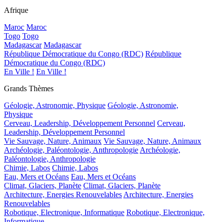
Afrique
Maroc
Maroc
Togo
Togo
Madagascar
Madagascar
République Démocratique du Congo (RDC)
République
Démocratique du Congo (RDC)
En Ville !
En Ville !
Grands Thèmes
Géologie, Astronomie, Physique
Géologie, Astronomie,
Physique
Cerveau, Leadership, Développement Personnel
Cerveau,
Leadership, Développement Personnel
Vie Sauvage, Nature, Animaux
Vie Sauvage, Nature, Animaux
Archéologie, Paléontologie, Anthropologie
Archéologie,
Paléontologie, Anthropologie
Chimie, Labos
Chimie, Labos
Eau, Mers et Océans
Eau, Mers et Océans
Climat, Glaciers, Planète
Climat, Glaciers, Planète
Architecture, Energies Renouvelables
Architecture, Energies
Renouvelables
Robotique, Electronique, Informatique
Robotique, Electronique,
Informatique