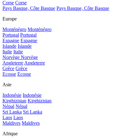
Corse
Corse
Pays Basque, Côte Basque
Pays Basque, Côte Basque
Europe
Monténégro
Monténégro
Portugal
Portugal
Espagne
Espagne
Islande
Islande
Italie
Italie
Norvège
Norvège
Angleterre
Angleterre
Grèce
Grèce
Ecosse
Ecosse
Asie
Indonésie
Indonésie
Kirghizistan
Kirghizistan
Népal
Népal
Sri Lanka
Sri Lanka
Laos
Laos
Maldives
Maldives
Afrique