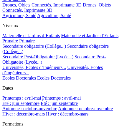
Drones, Objets Connectés, Imprimante 3D
Drones, Objets
Connectés, Imprimante 3D
Agriculture, Santé
Agriculture, Santé
Niveaux
Maternelle et Jardins d’Enfants
Maternelle et Jardins d’Enfants
Primaire
Primaire
Secondaire obligatoire (Collège...)
Secondaire obligatoire
(Collège...)
Secondaire Post-Obligatoire (Lycée...)
Secondaire Post-
Obligatoire (Lycée...)
Universités, Ecoles d’Ingénieurs...
Universités, Ecoles
d’Ingénieurs...
Ecoles Doctorales
Ecoles Doctorales
Dates
Printemps : avril-mai
Printemps : avril-mai
Été : juin-septembre
Été : juin-septembre
Automne : octobre-novembre
Automne : octobre-novembre
Hiver : décembre-mars
Hiver : décembre-mars
Formations