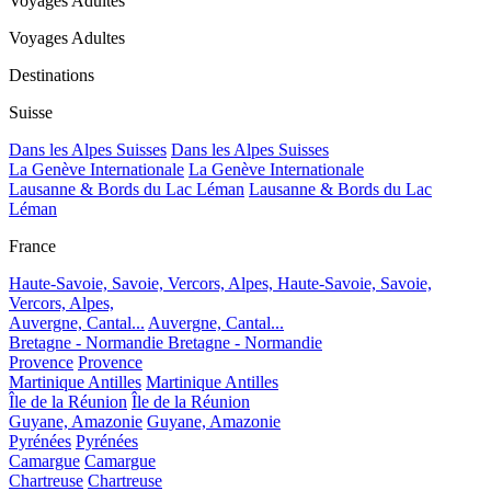
Voyages Adultes
Voyages Adultes
Destinations
Suisse
Dans les Alpes Suisses
Dans les Alpes Suisses
La Genève Internationale
La Genève Internationale
Lausanne & Bords du Lac Léman
Lausanne & Bords du Lac
Léman
France
Haute-Savoie, Savoie, Vercors, Alpes,
Haute-Savoie, Savoie,
Vercors, Alpes,
Auvergne, Cantal...
Auvergne, Cantal...
Bretagne - Normandie
Bretagne - Normandie
Provence
Provence
Martinique Antilles
Martinique Antilles
Île de la Réunion
Île de la Réunion
Guyane, Amazonie
Guyane, Amazonie
Pyrénées
Pyrénées
Camargue
Camargue
Chartreuse
Chartreuse