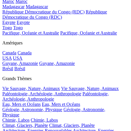
Maroc
Maroc
Madagascar
Madagascar
République Démocratique du Congo (RDC)
République
Démocratique du Congo (RDC)
Egypte
Egypte
Togo
Togo
Pacifique, Océanie et Australie
Pacifique, Océanie et Australie
Amériques
Canada
Canada
USA
USA
Guyane, Amazonie
Guyane, Amazonie
Brésil
Brésil
Grands Thèmes
Vie Sauvage, Nature, Animaux
Vie Sauvage, Nature, Animaux
Paléontologie, Archéologie, Anthropologie
Paléontologie,
Archéologie, Anthropologie
Eau, Mers et Océans
Eau, Mers et Océans
Géologie, Astronomie, Physique
Géologie, Astronomie,
Physique
Chimie, Labos
Chimie, Labos
Climat, Glaciers, Planète
Climat, Glaciers, Planète
Architecture, Energies Renouvelables
Architecture, Energies