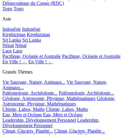
Démocratique du Congo (RDC)
Togo
Togo
Asie
Indonésie
Indonésie
Kirghizistan
Kirghizistan
Sri Lanka
Sri Lanka
Népal
Népal
Laos
Laos
Pacifique, Océanie et Australie
Pacifique, Océanie et Australie
En Ville !_-_
En Ville !_-_
Grands Thèmes
Vie Sauvage, Nature, Animaux...
Vie Sauvage, Nature,
Animaux...
Paléontologie, Archéologie...
Paléontologie, Archéologie...
Géologie, Astronomie, Physique, Mathématiques
Géologie,
Astronomie, Physique, Mathématiques
Chimie, Labos, Maths
Chimie, Labos, Maths
Eau, Mers et Océans
Eau, Mers et Océans
Leadership, Développement Personnel
Leadership,
Développement Personnel
Climat, Glaciers, Planète...
Climat, Glaciers, Planète...