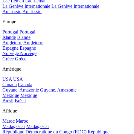
Lac Léman
Lac Léman
La Genève Internationale
La Genève Internationale
Au Tessin
Au Tessin
Europe
Portugal
Portugal
Islande
Islande
Angleterre
Angleterre
Espagne
Espagne
Norvège
Norvège
Grèce
Grèce
Amérique
USA
USA
Canada
Canada
Guyane, Amazonie
Guyane, Amazonie
Mexique
Mexique
Brésil
Brésil
Afrique
Maroc
Maroc
Madagascar
Madagascar
République Démocratique du Congo (RDC)
République