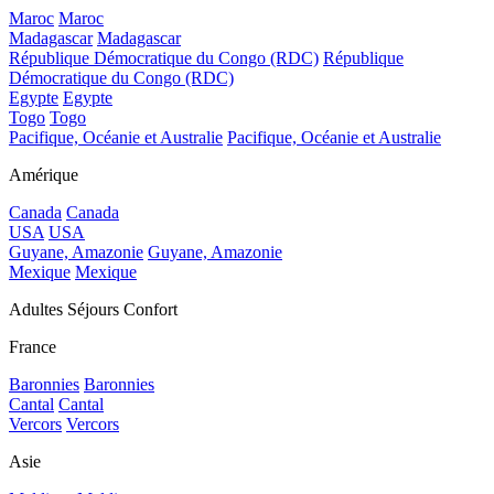
Maroc
Maroc
Madagascar
Madagascar
République Démocratique du Congo (RDC)
République
Démocratique du Congo (RDC)
Egypte
Egypte
Togo
Togo
Pacifique, Océanie et Australie
Pacifique, Océanie et Australie
Amérique
Canada
Canada
USA
USA
Guyane, Amazonie
Guyane, Amazonie
Mexique
Mexique
Adultes Séjours Confort
France
Baronnies
Baronnies
Cantal
Cantal
Vercors
Vercors
Asie