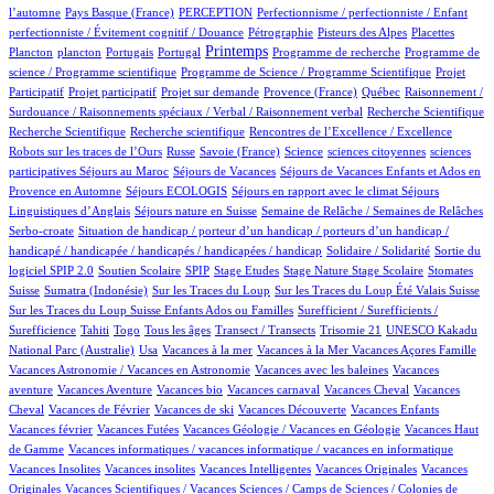
4/760
42/760
1/760
l’automne
Pays Basque (France)
PERCEPTION
Perfectionnisme / perfectionniste / Enfant
7/760
6/760
3/760
1/760
perfectionniste / Évitement cognitif / Douance
Pétrographie
Pisteurs des Alpes
Placettes
1/760
11/760
2/760
331/760
1/760
1/760
Printemps
Plancton
plancton
Portugais
Portugal
Programme de recherche
Programme de
2/760
1/760
science / Programme scientifique
Programme de Science / Programme Scientifique
Projet
1/760
15/760
60/760
5/760
1/760
Participatif
Projet participatif
Projet sur demande
Provence (France)
Québec
Raisonnement /
1/760
1/760
Surdouance / Raisonnements spéciaux / Verbal / Raisonnement verbal
Recherche Scientifique
1/760
1/760
4/760
Recherche Scientifique
Recherche scientifique
Rencontres de l’Excellence / Excellence
48/760
4/760
8/760
1/760
1/760
Robots sur les traces de l’Ours
Russe
Savoie (France)
Science
sciences citoyennes
sciences
3/760
47/760
51/760
participatives
Séjours au Maroc
Séjours de Vacances
Séjours de Vacances Enfants et Ados en
3/760
19/760
73/760
Provence en Automne
Séjours ECOLOGIS
Séjours en rapport avec le climat
Séjours
9/760
47/760
11/760
Linguistiques d’Anglais
Séjours nature en Suisse
Semaine de Relâche / Semaines de Relâches
1/760
Serbo-croate
Situation de handicap / porteur d’un handicap / porteurs d’un handicap /
2/760
3/760
handicapé / handicapée / handicapés / handicapées / handicap
Solidaire / Solidarité
Sortie du
50/760
3/760
1/760
1/760
8/760
1/760
123/760
logiciel SPIP 2.0
Soutien Scolaire
SPIP
Stage Etudes
Stage Nature
Stage Scolaire
Stomates
6/760
2/760
8/760
6/760
Suisse
Sumatra (Indonésie)
Sur les Traces du Loup
Sur les Traces du Loup Été Valais Suisse
1/760
Sur les Traces du Loup Suisse Enfants Ados ou Familles
Surefficient / Surefficients /
23/760
6/760
12/760
47/760
1/760
1/760
Surefficience
Tahiti
Togo
Tous les âges
Transect / Transects
Trisomie 21
UNESCO Kakadu
15/760
1/760
1/760
1/760
19/760
National Parc (Australie)
Usa
Vacances à la mer
Vacances à la Mer
Vacances Açores Famille
1/760
1/760
Vacances Astronomie / Vacances en Astronomie
Vacances avec les baleines
Vacances
8/760
1/760
1/760
53/760
1/760
aventure
Vacances Aventure
Vacances bio
Vacances carnaval
Vacances Cheval
Vacances
19/760
1/760
1/760
18/760
1/760
Cheval
Vacances de Février
Vacances de ski
Vacances Découverte
Vacances Enfants
2/760
23/760
1/760
Vacances février
Vacances Futées
Vacances Géologie / Vacances en Géologie
Vacances Haut
1/760
1/760
de Gamme
Vacances informatiques / vacances informatique / vacances en informatique
1/760
1/760
2/760
1/760
Vacances Insolites
Vacances insolites
Vacances Intelligentes
Vacances Originales
Vacances
8/760
Originales
Vacances Scientifiques / Vacances Sciences / Camps de Sciences / Colonies de