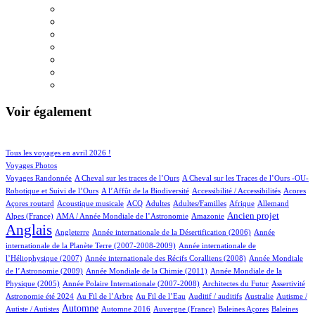
Voir également
70/760
108/760
Tous les voyages en avril 2026 !
93/760
Voyages Photos
4/760
4/760
Voyages Randonnée
A Cheval sur les traces de l’Ours
A Cheval sur les Traces de l’Ours -OU-
3/760
1/760
4/760
1/760
Robotique et Suivi de l’Ours
A l’Affût de la Biodiversité
Accessibilité / Accessibilités
Acores
2/760
47/760
26/760
11/760
2/760
48/760
23/760
Açores routard
Acoustique musicale
ACQ
Adultes
Adultes/Familles
Afrique
Allemand
13/760
7/760
246/760
583/760
Ancien projet
Alpes (France)
AMA / Année Mondiale de l’Astronomie
Amazonie
Anglais
60/760
6/760
14/760
Angleterre
Année internationale de la Désertification (2006)
Année
4/760
internationale de la Planète Terre (2007-2008-2009)
Année internationale de
1/760
12/760
l’Héliophysique (2007)
Année internationale des Récifs Coralliens (2008)
Année Mondiale
2/760
15/760
de l’Astronomie (2009)
Année Mondiale de la Chimie (2011)
Année Mondiale de la
5/760
2/760
1/760
20/760
Physique (2005)
Année Polaire Internationale (2007-2008)
Architectes du Futur
Assertivité
20/760
10/760
1/760
1/760
1/760
Astronomie été 2024
Au Fil de l’Arbre
Au Fil de l’Eau
Auditif / auditifs
Australie
Autisme /
331/760
4/760
5/760
1/760
2/760
Automne
Autiste / Autistes
Automne 2016
Auvergne (France)
Baleines Açores
Baleines