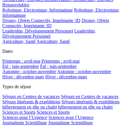
Renouvelables
Robotique, Electronique, Informatique
Robotique, Electronique,
Informatique
Drones, Objets Connectés, Imprimante 3D
Drones, Objets
Connectés, Imprimante 3D
Leadership, Développement Personnel
Leadership,
Développement Personnel
Agriculture, Santé
Agriculture, Santé
Dates
Printemps : avril-mai
Printemps : avril-mai
Été : juin-septembre
Été : juin-septembre
Automne : octobre-novembre
Automne : octobre-novembre
Hiver : décembre-mars
Hiver : décembre-mars
Types de séjour
Séjours en Centres de vacances
Séjours en Centres de vacances
Séjours itinérants & expéditions
Séjours itinérants & expéditions
hébergement en gîte ou chalet
hébergement en gîte ou chalet
Sciences et Sports
Sciences et Sports
Sciences pour l’Urgence
Sciences pour l’Urgence
Journalisme Scientifique
Journalisme Scientifique