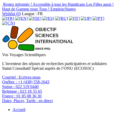
Restez informés !
Accessible à tous les Handicaps
Les Filles aussi !
Haut de Gamme pour Tous !
Emplois/Stages
Wishlist (
0
)
Langue : FR
Vos Voyages Scientifiques
L’inventeur des séjours de recherches participatives et solidaires
Statut Consultatif Spécial auprès de l’ONU (ECOSOC)
Courriel :
Ecrivez-nous
Québec :
+1 (438) 558-1643
Suisse :
022 519 0440
Belgique :
023 18 35 65
France :
01 85 08 36 30
Dates, Places, Tarifs :
en direct
Accueil