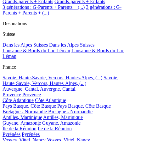
Grands-parents + Enfants
Grands-parents + Enfants
3 générations : G-Parents + Parents + (...)
3 générations : G-
Parents + Parents + (...)
Destinations
Suisse
Dans les Alpes Suisses
Dans les Alpes Suisses
Lausanne & Bords du Lac Léman
Lausanne & Bords du Lac
Léman
France
Savoie, Haute-Savoie, Vercors, Hautes-Alpes, (...)
Savoie,
Haute-Savoie, Vercors, Hautes-Alpes, (...)
Auvergne, Cantal,
Auvergne, Cantal,
Provence
Provence
Côte Atlantique
Côte Atlantique
Pays Basque, Côte Basque
Pays Basque, Côte Basque
Bretagne - Normandie
Bretagne - Normandie
Antilles, Martinique
Antilles, Martinique
Guyane, Amazonie
Guyane, Amazonie
Île de la Réunion
Île de la Réunion
Pyrénées
Pyrénées
Vosges, Vittel, Nancy
Vosges, Vittel, Nancy