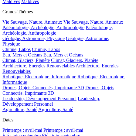
Maldives
Maldives
Grands Thèmes
Vie Sauvage, Nature, Animaux
Vie Sauvage, Nature, Animaux
Paléontologie, Archéologie, Anthropologie
Paléontologie,
Archéologie, Anthropologie
Géologie, Astronomie, Physique
Géologie, Astronomie,
Physique
Chimie, Labos
Chimie, Labos
Eau, Mers et Océans
Eau, Mers et Océans
Climat, Glaciers, Planète
Climat, Glaciers, Planète
Architecture, Energies Renouvelables
Architecture, Energies
Renouvelables
Robotique, Electronique, Informatique
Robotique, Electronique,
Informatique
Drones, Objets Connectés, Imprimante 3D
Drones, Objets
Connectés, Imprimante 3D
Leadership, Développement Personnel
Leadership,
Développement Personnel
Agriculture, Santé
Agriculture, Santé
Dates
Printemps : avril-mai
Printemps : avril-mai
Été : juin-septembre
Été : juin-septembre