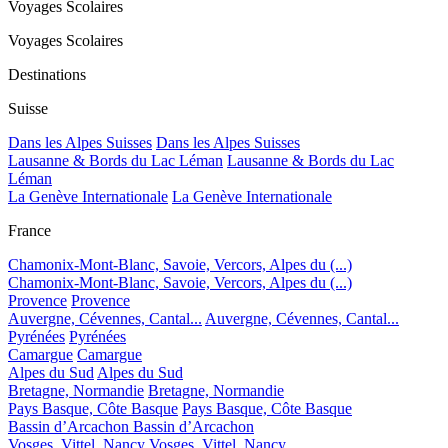
Voyages Scolaires
Voyages Scolaires
Destinations
Suisse
Dans les Alpes Suisses
Dans les Alpes Suisses
Lausanne & Bords du Lac Léman
Lausanne & Bords du Lac
Léman
La Genève Internationale
La Genève Internationale
France
Chamonix-Mont-Blanc, Savoie, Vercors, Alpes du (...)
Chamonix-Mont-Blanc, Savoie, Vercors, Alpes du (...)
Provence
Provence
Auvergne, Cévennes, Cantal...
Auvergne, Cévennes, Cantal...
Pyrénées
Pyrénées
Camargue
Camargue
Alpes du Sud
Alpes du Sud
Bretagne, Normandie
Bretagne, Normandie
Pays Basque, Côte Basque
Pays Basque, Côte Basque
Bassin d’Arcachon
Bassin d’Arcachon
Vosges, Vittel, Nancy
Vosges, Vittel, Nancy