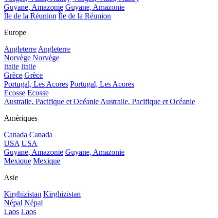
Guyane, Amazonie
Guyane, Amazonie
Île de la Réunion
Île de la Réunion
Europe
Angleterre
Angleterre
Norvège
Norvège
Italie
Italie
Grèce
Grèce
Portugal, Les Acores
Portugal, Les Acores
Ecosse
Ecosse
Australie, Pacifique et Océanie
Australie, Pacifique et Océanie
Amériques
Canada
Canada
USA
USA
Guyane, Amazonie
Guyane, Amazonie
Mexique
Mexique
Asie
Kirghizistan
Kirghizistan
Népal
Népal
Laos
Laos