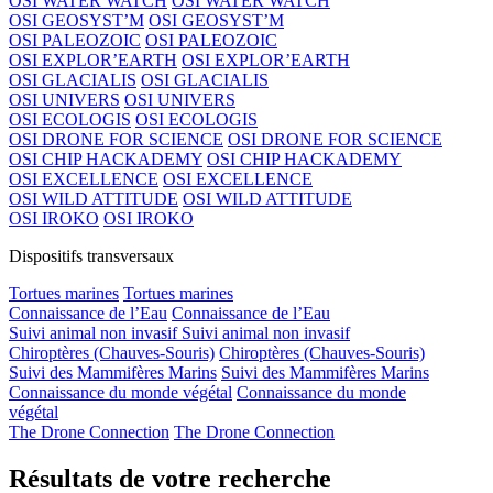
OSI WATER WATCH
OSI WATER WATCH
OSI GEOSYST’M
OSI GEOSYST’M
OSI PALEOZOIC
OSI PALEOZOIC
OSI EXPLOR’EARTH
OSI EXPLOR’EARTH
OSI GLACIALIS
OSI GLACIALIS
OSI UNIVERS
OSI UNIVERS
OSI ECOLOGIS
OSI ECOLOGIS
OSI DRONE FOR SCIENCE
OSI DRONE FOR SCIENCE
OSI CHIP HACKADEMY
OSI CHIP HACKADEMY
OSI EXCELLENCE
OSI EXCELLENCE
OSI WILD ATTITUDE
OSI WILD ATTITUDE
OSI IROKO
OSI IROKO
Dispositifs transversaux
Tortues marines
Tortues marines
Connaissance de l’Eau
Connaissance de l’Eau
Suivi animal non invasif
Suivi animal non invasif
Chiroptères (Chauves-Souris)
Chiroptères (Chauves-Souris)
Suivi des Mammifères Marins
Suivi des Mammifères Marins
Connaissance du monde végétal
Connaissance du monde
végétal
The Drone Connection
The Drone Connection
Résultats de votre recherche