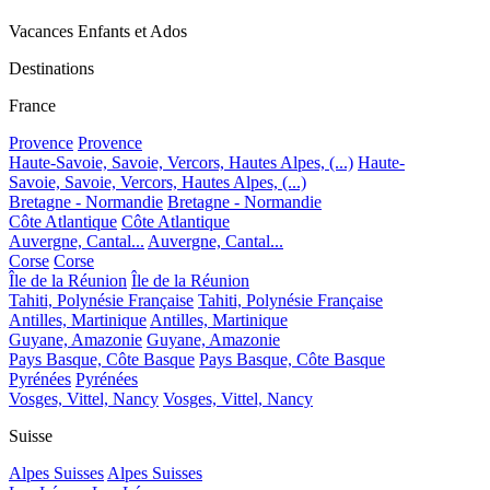
Vacances Enfants et Ados
Destinations
France
Provence
Provence
Haute-Savoie, Savoie, Vercors, Hautes Alpes, (...)
Haute-
Savoie, Savoie, Vercors, Hautes Alpes, (...)
Bretagne - Normandie
Bretagne - Normandie
Côte Atlantique
Côte Atlantique
Auvergne, Cantal...
Auvergne, Cantal...
Corse
Corse
Île de la Réunion
Île de la Réunion
Tahiti, Polynésie Française
Tahiti, Polynésie Française
Antilles, Martinique
Antilles, Martinique
Guyane, Amazonie
Guyane, Amazonie
Pays Basque, Côte Basque
Pays Basque, Côte Basque
Pyrénées
Pyrénées
Vosges, Vittel, Nancy
Vosges, Vittel, Nancy
Suisse
Alpes Suisses
Alpes Suisses