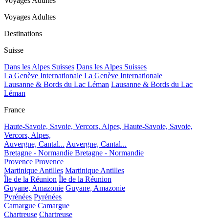
Voyages Adultes
Voyages Adultes
Destinations
Suisse
Dans les Alpes Suisses
Dans les Alpes Suisses
La Genève Internationale
La Genève Internationale
Lausanne & Bords du Lac Léman
Lausanne & Bords du Lac
Léman
France
Haute-Savoie, Savoie, Vercors, Alpes,
Haute-Savoie, Savoie,
Vercors, Alpes,
Auvergne, Cantal...
Auvergne, Cantal...
Bretagne - Normandie
Bretagne - Normandie
Provence
Provence
Martinique Antilles
Martinique Antilles
Île de la Réunion
Île de la Réunion
Guyane, Amazonie
Guyane, Amazonie
Pyrénées
Pyrénées
Camargue
Camargue
Chartreuse
Chartreuse