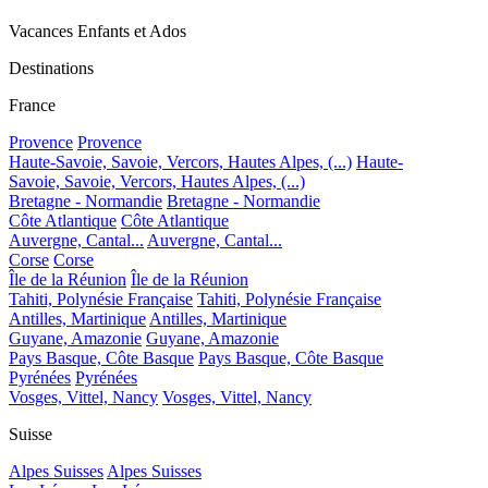
Vacances Enfants et Ados
Destinations
France
Provence
Provence
Haute-Savoie, Savoie, Vercors, Hautes Alpes, (...)
Haute-
Savoie, Savoie, Vercors, Hautes Alpes, (...)
Bretagne - Normandie
Bretagne - Normandie
Côte Atlantique
Côte Atlantique
Auvergne, Cantal...
Auvergne, Cantal...
Corse
Corse
Île de la Réunion
Île de la Réunion
Tahiti, Polynésie Française
Tahiti, Polynésie Française
Antilles, Martinique
Antilles, Martinique
Guyane, Amazonie
Guyane, Amazonie
Pays Basque, Côte Basque
Pays Basque, Côte Basque
Pyrénées
Pyrénées
Vosges, Vittel, Nancy
Vosges, Vittel, Nancy
Suisse
Alpes Suisses
Alpes Suisses