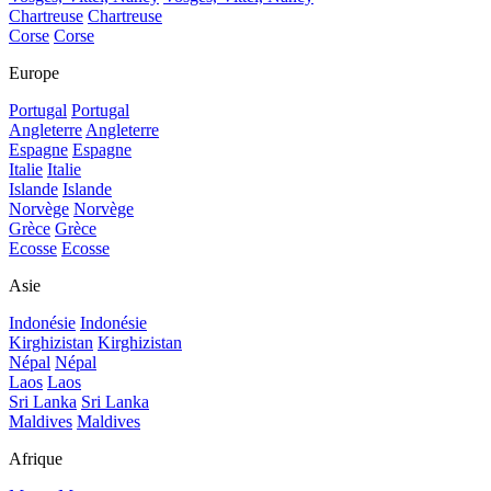
Chartreuse
Chartreuse
Corse
Corse
Europe
Portugal
Portugal
Angleterre
Angleterre
Espagne
Espagne
Italie
Italie
Islande
Islande
Norvège
Norvège
Grèce
Grèce
Ecosse
Ecosse
Asie
Indonésie
Indonésie
Kirghizistan
Kirghizistan
Népal
Népal
Laos
Laos
Sri Lanka
Sri Lanka
Maldives
Maldives
Afrique