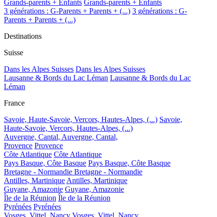
Grands-parents + Enfants
Grands-parents + Enfants
3 générations : G-Parents + Parents + (...)
3 générations : G-
Parents + Parents + (...)
Destinations
Suisse
Dans les Alpes Suisses
Dans les Alpes Suisses
Lausanne & Bords du Lac Léman
Lausanne & Bords du Lac
Léman
France
Savoie, Haute-Savoie, Vercors, Hautes-Alpes, (...)
Savoie,
Haute-Savoie, Vercors, Hautes-Alpes, (...)
Auvergne, Cantal,
Auvergne, Cantal,
Provence
Provence
Côte Atlantique
Côte Atlantique
Pays Basque, Côte Basque
Pays Basque, Côte Basque
Bretagne - Normandie
Bretagne - Normandie
Antilles, Martinique
Antilles, Martinique
Guyane, Amazonie
Guyane, Amazonie
Île de la Réunion
Île de la Réunion
Pyrénées
Pyrénées
Vosges, Vittel, Nancy
Vosges, Vittel, Nancy