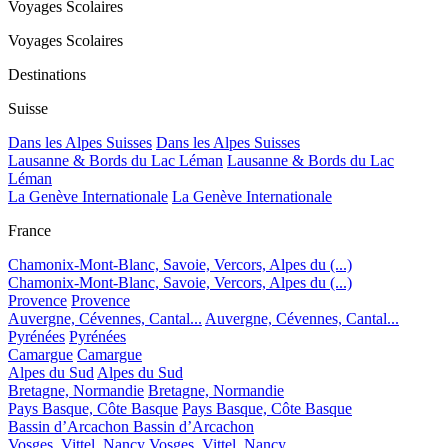
Voyages Scolaires
Voyages Scolaires
Destinations
Suisse
Dans les Alpes Suisses
Dans les Alpes Suisses
Lausanne & Bords du Lac Léman
Lausanne & Bords du Lac
Léman
La Genève Internationale
La Genève Internationale
France
Chamonix-Mont-Blanc, Savoie, Vercors, Alpes du (...)
Chamonix-Mont-Blanc, Savoie, Vercors, Alpes du (...)
Provence
Provence
Auvergne, Cévennes, Cantal...
Auvergne, Cévennes, Cantal...
Pyrénées
Pyrénées
Camargue
Camargue
Alpes du Sud
Alpes du Sud
Bretagne, Normandie
Bretagne, Normandie
Pays Basque, Côte Basque
Pays Basque, Côte Basque
Bassin d’Arcachon
Bassin d’Arcachon
Vosges, Vittel, Nancy
Vosges, Vittel, Nancy