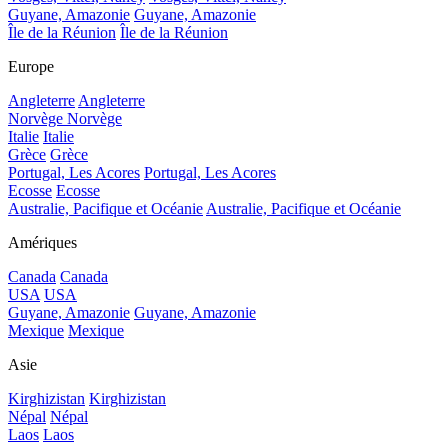
Guyane, Amazonie
Guyane, Amazonie
Île de la Réunion
Île de la Réunion
Europe
Angleterre
Angleterre
Norvège
Norvège
Italie
Italie
Grèce
Grèce
Portugal, Les Acores
Portugal, Les Acores
Ecosse
Ecosse
Australie, Pacifique et Océanie
Australie, Pacifique et Océanie
Amériques
Canada
Canada
USA
USA
Guyane, Amazonie
Guyane, Amazonie
Mexique
Mexique
Asie
Kirghizistan
Kirghizistan
Népal
Népal
Laos
Laos