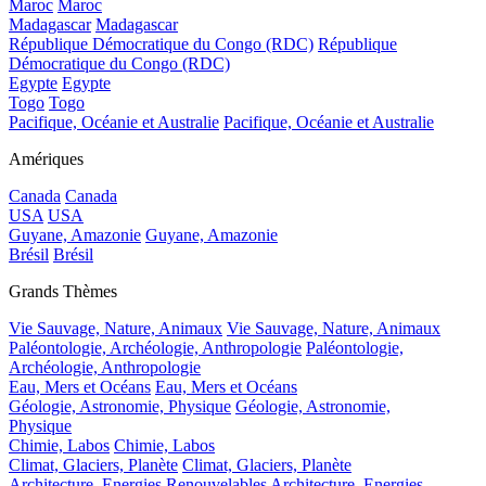
Maroc
Maroc
Madagascar
Madagascar
République Démocratique du Congo (RDC)
République
Démocratique du Congo (RDC)
Egypte
Egypte
Togo
Togo
Pacifique, Océanie et Australie
Pacifique, Océanie et Australie
Amériques
Canada
Canada
USA
USA
Guyane, Amazonie
Guyane, Amazonie
Brésil
Brésil
Grands Thèmes
Vie Sauvage, Nature, Animaux
Vie Sauvage, Nature, Animaux
Paléontologie, Archéologie, Anthropologie
Paléontologie,
Archéologie, Anthropologie
Eau, Mers et Océans
Eau, Mers et Océans
Géologie, Astronomie, Physique
Géologie, Astronomie,
Physique
Chimie, Labos
Chimie, Labos
Climat, Glaciers, Planète
Climat, Glaciers, Planète
Architecture, Energies Renouvelables
Architecture, Energies