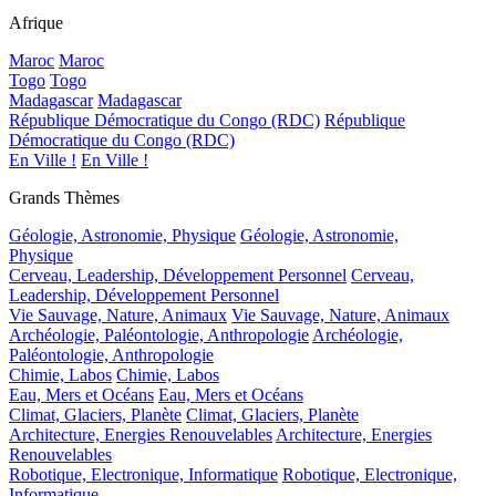
Afrique
Maroc
Maroc
Togo
Togo
Madagascar
Madagascar
République Démocratique du Congo (RDC)
République
Démocratique du Congo (RDC)
En Ville !
En Ville !
Grands Thèmes
Géologie, Astronomie, Physique
Géologie, Astronomie,
Physique
Cerveau, Leadership, Développement Personnel
Cerveau,
Leadership, Développement Personnel
Vie Sauvage, Nature, Animaux
Vie Sauvage, Nature, Animaux
Archéologie, Paléontologie, Anthropologie
Archéologie,
Paléontologie, Anthropologie
Chimie, Labos
Chimie, Labos
Eau, Mers et Océans
Eau, Mers et Océans
Climat, Glaciers, Planète
Climat, Glaciers, Planète
Architecture, Energies Renouvelables
Architecture, Energies
Renouvelables
Robotique, Electronique, Informatique
Robotique, Electronique,
Informatique