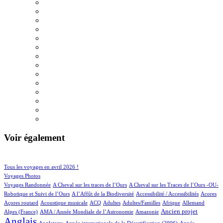
Voir également
113/1061
222/1061
Tous les voyages en avril 2026 !
174/1061
Voyages Photos
6/1061
6/1061
Voyages Randonnée
A Cheval sur les traces de l’Ours
A Cheval sur les Traces de l’Ours -OU-
5/1061
1/1061
6/1061
1/1061
Robotique et Suivi de l’Ours
A l’Affût de la Biodiversité
Accessibilité / Accessibilités
Acores
1/1061
100/1061
36/1061
14/1061
3/1061
76/1061
25/1061
Açores routard
Acoustique musicale
ACQ
Adultes
Adultes/Familles
Afrique
Allemand
14/1061
15/1061
331/1061
814/1061
Ancien projet
Alpes (France)
AMA / Année Mondiale de l’Astronomie
Amazonie
Anglais
58/1061
8/1061
16/1061