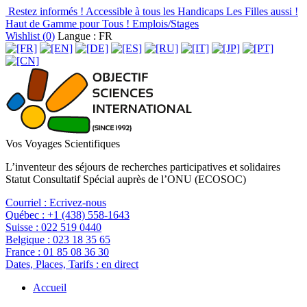
Restez informés !
Accessible à tous les Handicaps
Les Filles aussi !
Haut de Gamme pour Tous !
Emplois/Stages
Wishlist (
0
)
Langue : FR
Vos Voyages Scientifiques
L’inventeur des séjours de recherches participatives et solidaires
Statut Consultatif Spécial auprès de l’ONU (ECOSOC)
Courriel :
Ecrivez-nous
Québec :
+1 (438) 558-1643
Suisse :
022 519 0440
Belgique :
023 18 35 65
France :
01 85 08 36 30
Dates, Places, Tarifs :
en direct
Accueil