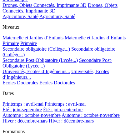
Drones, Objets Connectés, Imprimante 3D
Drones, Objets
Connectés, Imprimante 3D
Agriculture, Santé
Agriculture, Santé
Niveaux
Maternelle et Jardins d’Enfants
Maternelle et Jardins d’Enfants
Primaire
Primaire
Secondaire obligatoire (Collège...)
Secondaire obligatoire
(Collège...)
Secondaire Post-Obligatoire (Lycée...)
Secondaire Post-
Obligatoire (Lycée...)
Universités, Ecoles d’Ingénieurs...
Universités, Ecoles
d’Ingénieurs...
Ecoles Doctorales
Ecoles Doctorales
Dates
Printemps : avril-mai
Printemps : avril-mai
Été : juin-septembre
Été : juin-septembre
Automne : octobre-novembre
Automne : octobre-novembre
Hiver : décembre-mars
Hiver : décembre-mars
Formations