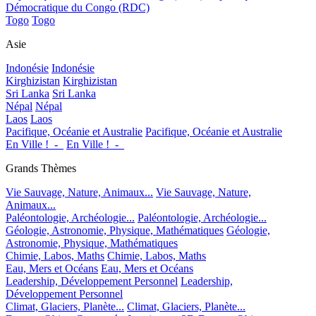
Démocratique du Congo (RDC)
Togo
Togo
Asie
Indonésie
Indonésie
Kirghizistan
Kirghizistan
Sri Lanka
Sri Lanka
Népal
Népal
Laos
Laos
Pacifique, Océanie et Australie
Pacifique, Océanie et Australie
En Ville !_-_
En Ville !_-_
Grands Thèmes
Vie Sauvage, Nature, Animaux...
Vie Sauvage, Nature,
Animaux...
Paléontologie, Archéologie...
Paléontologie, Archéologie...
Géologie, Astronomie, Physique, Mathématiques
Géologie,
Astronomie, Physique, Mathématiques
Chimie, Labos, Maths
Chimie, Labos, Maths
Eau, Mers et Océans
Eau, Mers et Océans
Leadership, Développement Personnel
Leadership,
Développement Personnel
Climat, Glaciers, Planète...
Climat, Glaciers, Planète...