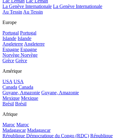
Lac Léman
Lac Léman
La Genève Internationale
La Genève Internationale
Au Tessin
Au Tessin
Europe
Portugal
Portugal
Islande
Islande
Angleterre
Angleterre
Espagne
Espagne
Norvège
Norvège
Grèce
Grèce
Amérique
USA
USA
Canada
Canada
Guyane, Amazonie
Guyane, Amazonie
Mexique
Mexique
Brésil
Brésil
Afrique
Maroc
Maroc
Madagascar
Madagascar
République Démocratique du Congo (RDC)
République