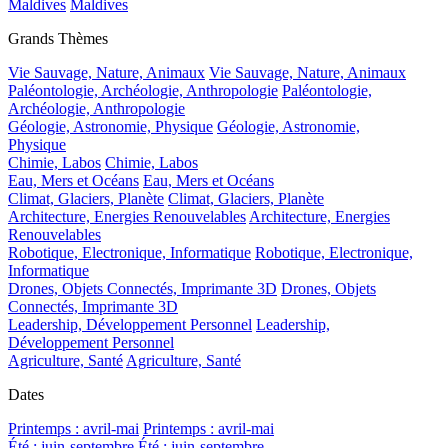
Maldives
Maldives
Grands Thèmes
Vie Sauvage, Nature, Animaux
Vie Sauvage, Nature, Animaux
Paléontologie, Archéologie, Anthropologie
Paléontologie,
Archéologie, Anthropologie
Géologie, Astronomie, Physique
Géologie, Astronomie,
Physique
Chimie, Labos
Chimie, Labos
Eau, Mers et Océans
Eau, Mers et Océans
Climat, Glaciers, Planète
Climat, Glaciers, Planète
Architecture, Energies Renouvelables
Architecture, Energies
Renouvelables
Robotique, Electronique, Informatique
Robotique, Electronique,
Informatique
Drones, Objets Connectés, Imprimante 3D
Drones, Objets
Connectés, Imprimante 3D
Leadership, Développement Personnel
Leadership,
Développement Personnel
Agriculture, Santé
Agriculture, Santé
Dates
Printemps : avril-mai
Printemps : avril-mai
Été : juin-septembre
Été : juin-septembre