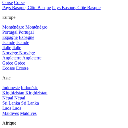
Corse
Corse
Pays Basque, Côte Basque
Pays Basque, Côte Basque
Europe
Monténégro
Monténégro
Portugal
Portugal
Espagne
Espagne
Islande
Islande
Italie
Italie
Norvège
Norvège
Angleterre
Angleterre
Grèce
Grèce
Ecosse
Ecosse
Asie
Indonésie
Indonésie
Kirghizistan
Kirghizistan
Népal
Népal
Sri Lanka
Sri Lanka
Laos
Laos
Maldives
Maldives
Afrique