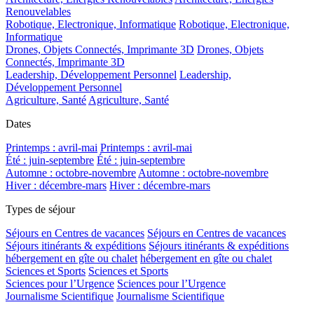
Renouvelables
Robotique, Electronique, Informatique
Robotique, Electronique,
Informatique
Drones, Objets Connectés, Imprimante 3D
Drones, Objets
Connectés, Imprimante 3D
Leadership, Développement Personnel
Leadership,
Développement Personnel
Agriculture, Santé
Agriculture, Santé
Dates
Printemps : avril-mai
Printemps : avril-mai
Été : juin-septembre
Été : juin-septembre
Automne : octobre-novembre
Automne : octobre-novembre
Hiver : décembre-mars
Hiver : décembre-mars
Types de séjour
Séjours en Centres de vacances
Séjours en Centres de vacances
Séjours itinérants & expéditions
Séjours itinérants & expéditions
hébergement en gîte ou chalet
hébergement en gîte ou chalet
Sciences et Sports
Sciences et Sports
Sciences pour l’Urgence
Sciences pour l’Urgence
Journalisme Scientifique
Journalisme Scientifique