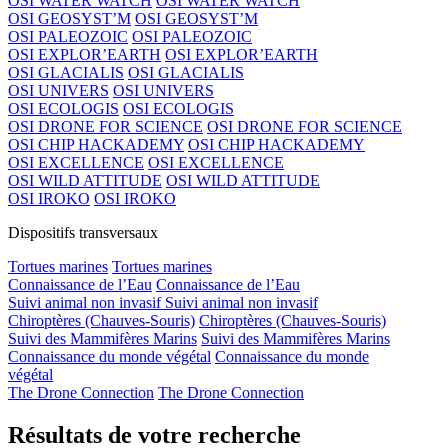
OSI WATER WATCH
OSI WATER WATCH
OSI GEOSYST’M
OSI GEOSYST’M
OSI PALEOZOIC
OSI PALEOZOIC
OSI EXPLOR’EARTH
OSI EXPLOR’EARTH
OSI GLACIALIS
OSI GLACIALIS
OSI UNIVERS
OSI UNIVERS
OSI ECOLOGIS
OSI ECOLOGIS
OSI DRONE FOR SCIENCE
OSI DRONE FOR SCIENCE
OSI CHIP HACKADEMY
OSI CHIP HACKADEMY
OSI EXCELLENCE
OSI EXCELLENCE
OSI WILD ATTITUDE
OSI WILD ATTITUDE
OSI IROKO
OSI IROKO
Dispositifs transversaux
Tortues marines
Tortues marines
Connaissance de l’Eau
Connaissance de l’Eau
Suivi animal non invasif
Suivi animal non invasif
Chiroptères (Chauves-Souris)
Chiroptères (Chauves-Souris)
Suivi des Mammifères Marins
Suivi des Mammifères Marins
Connaissance du monde végétal
Connaissance du monde
végétal
The Drone Connection
The Drone Connection
Résultats de votre recherche