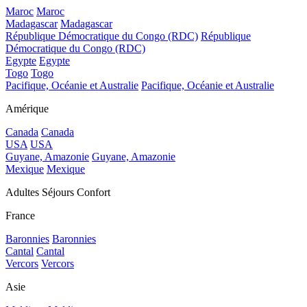
Maroc
Maroc
Madagascar
Madagascar
République Démocratique du Congo (RDC)
République
Démocratique du Congo (RDC)
Egypte
Egypte
Togo
Togo
Pacifique, Océanie et Australie
Pacifique, Océanie et Australie
Amérique
Canada
Canada
USA
USA
Guyane, Amazonie
Guyane, Amazonie
Mexique
Mexique
Adultes Séjours Confort
France
Baronnies
Baronnies
Cantal
Cantal
Vercors
Vercors
Asie