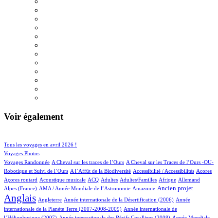
Voir également
45/605
88/605
Tous les voyages en avril 2026 !
76/605
Voyages Photos
4/605
4/605
Voyages Randonnée
A Cheval sur les traces de l’Ours
A Cheval sur les Traces de l’Ours -OU-
2/605
1/605
3/605
1/605
Robotique et Suivi de l’Ours
A l’Affût de la Biodiversité
Accessibilité / Accessibilités
Acores
1/605
40/605
18/605
12/605
3/605
29/605
18/605
Açores routard
Acoustique musicale
ACQ
Adultes
Adultes/Familles
Afrique
Allemand
12/605
4/605
203/605
455/605
Ancien projet
Alpes (France)
AMA / Année Mondiale de l’Astronomie
Amazonie
Anglais
64/605
6/605
14/605
Angleterre
Année internationale de la Désertification (2006)
Année
4/605
internationale de la Planète Terre (2007-2008-2009)
Année internationale de
1/605
11/605
l’Héliophysique (2007)
Année internationale des Récifs Coralliens (2008)
Année Mondiale