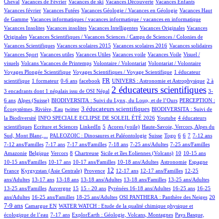
15/605
1/605
1/605
13/605
1/605
Cheval
Vacances de Février
Vacances de ski
Vacances Découverte
Vacances Enfants
2/605
16/605
1/605
Vacances février
Vacances Futées
Vacances Géologie / Vacances en Géologie
Vacances Haut
1/605
1/605
de Gamme
Vacances informatiques / vacances informatique / vacances en informatique
1/605
1/605
2/605
1/605
Vacances Insolites
Vacances insolites
Vacances Intelligentes
Vacances Originales
Vacances
5/605
Originales
Vacances Scientifiques / Vacances Sciences / Camps de Sciences / Colonies de
1/605
1/605
1/605
1/605
Vacances Scientifiques
Vacances scolaires 2015
Vacances scolaires 2016
Vacances solidaires
1/605
1/605
1/605
1/605
1/605
Vacances Sport
Vacances utiles
Vacances Utiles
Vacances voile
Vacances Voile
Visuel /
6/605
1/605
1/605
36/605
visuels
Volcans Vacances de Printemps
Volontaire / Volontariat
Volontariat / Volontaire
6/605
69/605
Voyages Plongée Scientifique
Voyages Scientifiques / Voyage Scientifique
1 éducateur
4/605
1/605
9/605
201/605
18/605
6/605
FR
scientifique
1 formateur
0-6 ans
facebook
UNIVERS : Astronomie et Astrophysique
2 à
389/605
10/605
2 éducateurs scientifiques
3 encadrants dont 1 népalais issu de OSI Népal
3-
77/605
30/605
8/605
6 ans
Alpes (Suisse)
BIODIVERSITA : Suivi du Lynx, du Loup, et de l’Ours
PERCEPTION :
1/605
153/605
44/605
3 éducateurs scientifiques
Écosystèmes, Rivière, Eau
twitter
BIODIVERSITA : Suivi de
34/605
1/605
23/605
la Biodiversité
INFO SPECIALE ECLIPSE DE SOLEIL ÉTÉ 2026
Youtube
4 éducateurs
1/605
1/605
17/605
4/605
10/605
scientifiques
Ecriture et Sciences
LinkedIn
5
Acores (voile)
Haute-Savoie, Vercors, Alpes du
45/605
2/605
4/605
1/605
25/605
42/605
10/605
48/605
Sud, Mont Blanc,...
PALEOZOIC : Dinosaures et Paléontologie
Suisse
Togo
6
6
7
7-12 ans
2/605
24/605
21/605
2/605
7/605
3/605
7-12 ans/Familles
7-17 ans
7-17 ans/Familles
7-18 ans
7-25 ans/Adultes
7-25 ans/Familles
1/605
1/605
42/605
1/605
6/605
62/605
3/605
1/605
Amazonie
Belgique
Vercors
8
Chartreuse
Sicile et îles Eoliennes (Volcans)
10
10-15 ans
11/605
8/605
4/605
36/605
34/605
8/605
10-15 ans/Familles
10-17 ans
10-17 ans/Familles
10-18 ans/Adultes
Astronomie
Espagne
49/605
122/605
270/605
15/605
2/605
1/605
12
France
Kyrgyzstan (Asie Centrale)
Provence
12-17 ans
12-17 ans/Familles
12-25
87/605
7/605
31/605
7/605
1/605
4/605
ans/Adultes
13-17 ans
13-18 ans
13-18 ans/Adultes
13-18 ans/Familles
13-25 ans/Adultes
3/605
118/605
15/605
38/605
54/605
2/605
2/605
13-25 ans/Familles
Auvergne
15
15 - 20 ans
Pyrénées
16-18 ans/Adultes
16-25 ans
16-25
2/605
12/605
47/605
38/605
154/605
ans/Adultes
16-25 ans/Familles
18-25 ans/Adultes
OSI PANTHERA : Panthère des Neiges
20
2/605
116/605
11/605
7-9 ans
Camargue
EN
WATER WATCH : Etude de la qualité chimique physique et
11/605
29/605
17/605
écologique de l’eau
7-17 ans
ExplorEarth : Géologie, Volcans, Montagnes
Pays Basque,