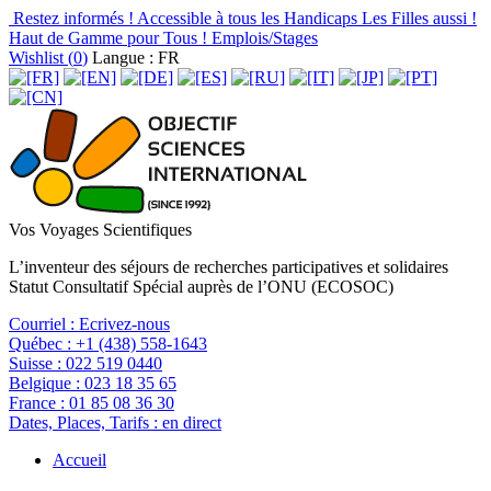
Restez informés !
Accessible à tous les Handicaps
Les Filles aussi !
Haut de Gamme pour Tous !
Emplois/Stages
Wishlist (
0
)
Langue : FR
Vos Voyages Scientifiques
L’inventeur des séjours de recherches participatives et solidaires
Statut Consultatif Spécial auprès de l’ONU (ECOSOC)
Courriel :
Ecrivez-nous
Québec :
+1 (438) 558-1643
Suisse :
022 519 0440
Belgique :
023 18 35 65
France :
01 85 08 36 30
Dates, Places, Tarifs :
en direct
Accueil