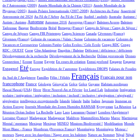
2/605
15/605
de l’Astronomie (2009)
Année Mondiale de la Chimie (2011)
Année Mondiale de la
5/605
2/605
1/605
14/605
Physique (2005)
Année Polaire Internationale (2007-2008)
Architectes du Futur
Assertivité
14/605
7/605
1/605
1/605
1/605
Astronomie été 2024
Au Fil de l’Arbre
Au Fil de l’Eau
Auditif / auditifs
Australie
Autisme /
270/605
3/605
5/605
1/605
2/605
Automne
Autiste / Autistes
Automne 2016
Auvergne (France)
Baleines Açores
Baleines
1/605
60/605
1/605
11/605
44/605
Tadoussac
Basque
Biodiversita
Brésil
Bretagne (France)
Camps de Séjour / Camp de Séjour /
2/605
6/605
6/605
2/605
1/605
Camps de Séjours
Camps FBI Printemps
Camps Sciences
Canada
Cévennes (France)
1/605
2/605
3/605
Cévennes (France)
Colonie de vacances / Valais / Suisse
Colonies de vacances
Colonies de
1/605
1/605
1/605
3/605
Vacances et Coronavirus
Colonies Futées
Colos Ecolos / Colo Ecolo
Congo RDC
Congo
1/605
10/605
1/605
1/605
1/605
RDC - OUEST
Corse
Côte Atlantique
Dauphin / Baleine
Déficient / déficience / déficients
1/605
1/605
19/605
Développement de la recherche
Développement de la Recherche
Drôme provençale
Drones
1/605
1/605
1/605
12/605
1/605
21/605
13/605
138/605
Connection !
Ecosse
Ecosse
Egypte
En cours de création
Ennui profond
Espagne
Espagne
451/605
10/605
69/605
113/605
2/605
Eté
Espagnol
Europe
Expédition de l’automne
Expéditions DROPS
Falaises de Fossiles
2/605
40/605
605/605
263/605
Français
Français pour non
du Sud de l’Angleterre
Familles
Félin / Félidés
196/605
32/605
1/605
1/605
1/605
1/605
2/605
2/605
francophone
France
Géologie
Géosyst’m
Grêce
Grêce
Guyane
Habitats nordiques
2/605
99/605
17/605
8/605
1/605
1/605
Hawaï
Hawaï (USA)
Hiver
Hiver Nouvel-An et Février
Ice Land Lab
Indonésie
Intégration
scolaire / intégration / intégrative / inclusion / inclusif / inclusive / ségrégation / ségrégatif /
1/605
9/605
8/605
4/605
35/605
5/605
3/605
ségrégative
intelligence exceptionnelle
Islande
Islande
Italie
Italien
Japonais
Jeunesse en
5/605
41/605
5/605
4/605
Action Europe
Journée Mondiale des Zones Humides RAMSAR
Kyrgyzstan
La Réunion
La
1/605
1/605
1/605
7/605
62/605
2/605
Réunion Océan Indien
La Rochelle
Laos
Laos
Lausanne (Suisse)
Londres (Angleterre)
6/605
6/605
1/605
1/605
7/605
9/605
1/605
Lorraine (France)
Madagascar
Madagascar
Maldives
Mammifères Marins
Maroc
Martinique
1/605
1/605
21/605
27/605
1/605
3/605
1/605
Mental / mentaux
Mexique
Mexique
MINEO
Missions Biodiversité !
Modélisation
Monde
6/605
7/605
7/605
1/605
Mont Blanc - France
Montbrun (Provence France)
Monténégro
Monténégro
Moteur /
1/605
2/605
11/605
11/605
moteurs
Nager avec les dauphins / Nager avec les baleines
Nature au Sommet
Népal
Népal
9/605
9/605
9/605
53/605
61/605
267/605
7/605