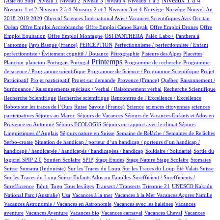
Niveaux 1 à 4
(Asie du Sud)
Niveau 1
Niveau 2
Niveau 3
Niveau 4
Niveaux 1 à 3
45/605
9/605
125/605
2/605
2/605
11/605
Niveaux 1 et 2
Niveaux 2 à 4
Niveaux 2 et 3
Niveaux 3 et 4
Norvège
Norvège
Nouvel-An
1/605
6/605
84/605
2018 2019 2020
Objectif Sciences International Avis / Vacances Scientifiques Avis
Occitan
1/605
1/605
1/605
1/605
Océan
Offre Emploi Accrobranche
Offre Emploi Canoe Kayak
Offre Emploi Drones
Offre
1/605
47/605
45/605
46/605
Emploi Equitation
Offre Emploi Montagne
OSI PANTHERA
Paléo Labo+
Panthera à
3/605
31/605
1/605
l’automne
Pays Basque (France)
PERCEPTION
Perfectionnisme / perfectionniste / Enfant
4/605
6/605
3/605
1/605
perfectionniste / Évitement cognitif / Douance
Pétrographie
Pisteurs des Alpes
Placettes
1/605
8/605
1/605
275/605
1/605
1/605
Printemps
Plancton
plancton
Portugais
Portugal
Programme de recherche
Programme
2/605
1/605
de science / Programme scientifique
Programme de Science / Programme Scientifique
Projet
1/605
14/605
39/605
3/605
1/605
Participatif
Projet participatif
Projet sur demande
Provence (France)
Québec
Raisonnement /
1/605
1/605
Surdouance / Raisonnements spéciaux / Verbal / Raisonnement verbal
Recherche Scientifique
1/605
1/605
3/605
Recherche Scientifique
Recherche scientifique
Rencontres de l’Excellence / Excellence
41/605
3/605
5/605
1/605
1/605
Robots sur les traces de l’Ours
Russe
Savoie (France)
Science
sciences citoyennes
sciences
2/605
40/605
29/605
participatives
Séjours au Maroc
Séjours de Vacances
Séjours de Vacances Enfants et Ados en
3/605
15/605
71/605
Provence en Automne
Séjours ECOLOGIS
Séjours en rapport avec le climat
Séjours
7/605
40/605
7/605
Linguistiques d’Anglais
Séjours nature en Suisse
Semaine de Relâche / Semaines de Relâches
1/605
Serbo-croate
Situation de handicap / porteur d’un handicap / porteurs d’un handicap /
2/605
3/605
handicapé / handicapée / handicapés / handicapées / handicap
Solidaire / Solidarité
Sortie du
34/605
3/605
1/605
1/605
5/605
1/605
97/605
logiciel SPIP 2.0
Soutien Scolaire
SPIP
Stage Etudes
Stage Nature
Stage Scolaire
Stomates
6/605
3/605
6/605
5/605
Suisse
Sumatra (Indonésie)
Sur les Traces du Loup
Sur les Traces du Loup Été Valais Suisse
1/605
Sur les Traces du Loup Suisse Enfants Ados ou Familles
Surefficient / Surefficients /
14/605
6/605
9/605
40/605
1/605
1/605
Surefficience
Tahiti
Togo
Tous les âges
Transect / Transects
Trisomie 21
UNESCO Kakadu
8/605
1/605
1/605
1/605
14/605
National Parc (Australie)
Usa
Vacances à la mer
Vacances à la Mer
Vacances Açores Famille
1/605
1/605
Vacances Astronomie / Vacances en Astronomie
Vacances avec les baleines
Vacances
5/605
1/605
1/605
46/605
1/605
aventure
Vacances Aventure
Vacances bio
Vacances carnaval
Vacances Cheval
Vacances