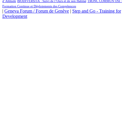
1/875
2/875
d’Altitude
BIODIVERSITA : Suivi de l’Ours et de son Habitat
TRONC COMMUN OSI :
Formation Continue et Déploiements des Compétences
|
Geneva Forum / Forum de Genève
|
Step and Go - Training for
Development