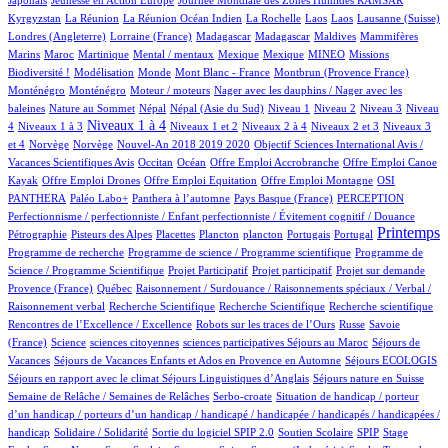
5/875
3/875
1/875
1/875
1/875
2/875
55/875
Kyrgyzstan
La Réunion
La Réunion Océan Indien
La Rochelle
Laos
Laos
Lausanne (Suisse)
1/875
4/875
4/875
1/875
1/875
Londres (Angleterre)
Lorraine (France)
Madagascar
Madagascar
Maldives
Mammifères
8/875
6/875
2/875
1/875
1/875
29/875
36/875
Marins
Maroc
Martinique
Mental / mentaux
Mexique
Mexique
MINEO
Missions
1/875
4/875
1/875
8/875
11/875
Biodiversité !
Modélisation
Monde
Mont Blanc - France
Montbrun (Provence France)
11/875
2/875
1/875
Monténégro
Monténégro
Moteur / moteurs
Nager avec les dauphins / Nager avec les
3/875
14/875
14/875
13/875
10/875
12/875
114/875
baleines
Nature au Sommet
Népal
Népal (Asie du Sud)
Niveau 1
Niveau 2
Niveau 3
Niveau
125/875
364/875
13/875
44/875
15/875
150/875
Niveaux 1 à 4
4
Niveaux 1 à 3
Niveaux 1 et 2
Niveaux 2 à 4
Niveaux 2 et 3
Niveaux 3
2/875
2/875
13/875
1/875
et 4
Norvège
Norvège
Nouvel-An 2018 2019 2020
Objectif Sciences International Avis /
7/875
170/875
1/875
1/875
Vacances Scientifiques Avis
Occitan
Océan
Offre Emploi Accrobranche
Offre Emploi Canoe
1/875
2/875
1/875
108/875
Kayak
Offre Emploi Drones
Offre Emploi Equitation
Offre Emploi Montagne
OSI
90/875
107/875
5/875
49/875
2/875
PANTHERA
Paléo Labo+
Panthera à l’automne
Pays Basque (France)
PERCEPTION
9/875
Perfectionnisme / perfectionniste / Enfant perfectionniste / Évitement cognitif / Douance
5/875
3/875
1/875
1/875
11/875
1/875
413/875
1/875
Printemps
Pétrographie
Pisteurs des Alpes
Placettes
Plancton
plancton
Portugais
Portugal
1/875
2/875
Programme de recherche
Programme de science / Programme scientifique
Programme de
1/875
1/875
14/875
73/875
Science / Programme Scientifique
Projet Participatif
Projet participatif
Projet sur demande
4/875
2/875
Provence (France)
Québec
Raisonnement / Surdouance / Raisonnements spéciaux / Verbal /
1/875
2/875
1/875
1/875
Raisonnement verbal
Recherche Scientifique
Recherche Scientifique
Recherche scientifique
4/875
101/875
4/875
Rencontres de l’Excellence / Excellence
Robots sur les traces de l’Ours
Russe
Savoie
10/875
1/875
1/875
1/875
100/875
(France)
Science
sciences citoyennes
sciences participatives
Séjours au Maroc
Séjours de
65/875
4/875
14/875
Vacances
Séjours de Vacances Enfants et Ados en Provence en Automne
Séjours ECOLOGIS
64/875
10/875
100/875
Séjours en rapport avec le climat
Séjours Linguistiques d’Anglais
Séjours nature en Suisse
11/875
2/875
Semaine de Relâche / Semaines de Relâches
Serbo-croate
Situation de handicap / porteur
d’un handicap / porteurs d’un handicap / handicapé / handicapée / handicapés / handicapées /
2/875
3/875
55/875
3/875
1/875
handicap
Solidaire / Solidarité
Sortie du logiciel SPIP 2.0
Soutien Scolaire
SPIP
Stage