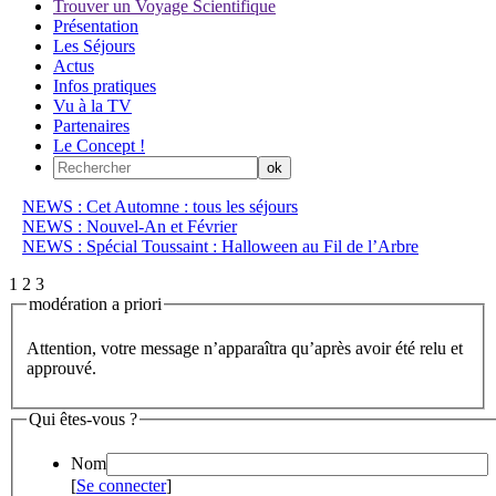
Trouver un Voyage Scientifique
Présentation
Les Séjours
Actus
Infos pratiques
Vu à la TV
Partenaires
Le Concept !
NEWS : Cet Automne : tous les séjours
NEWS : Nouvel-An et Février
NEWS : Spécial Toussaint : Halloween au Fil de l’Arbre
1
2
3
modération a priori
Attention, votre message n’apparaîtra qu’après avoir été relu et
approuvé.
Qui êtes-vous ?
Nom
[
Se connecter
]