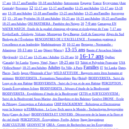
8/875
5/875
30/875
28/875
7/875
109/875
17 ans
10-17 ans/Familles
10-18 ans/Adultes
Astronomie
Espagne
France
Kyrgyzstan (Asie
188/875
313/875
13/875
3/875
1/875
77/875
14/875
12
Centrale)
Provence
12-17 ans
12-17 ans/Familles
12-25 ans/Adultes
13-17 ans
13-18
68/875
6/875
1/875
9/875
2/875
207/875
ans
13-18 ans/Adultes
13-18 ans/Familles
13-25 ans/Adultes
13-25 ans/Familles
Auvergne
24/875
35/875
116/875
4/875
2/875
1/875
10/875
15
15 - 20 ans
Pyrénées
16-18 ans/Adultes
16-25 ans
16-25 ans/Adultes
16-25 ans/Familles
108/875
41/875
269/875
2/875
126/875
7/875
7-9 ans
18-25 ans/Adultes
OSI PANTHERA : Panthère des Neiges
20
Camargue
EN
15/875
38/875
WATER WATCH : Etude de la qualité chimique physique et écologique de l’eau
7-17 ans
16/875
11/875
3/875
ExplorEarth : Géologie, Volcans, Montagnes
Pays Basque, Golf de Gascogne
Alpes du Sud
79/875
Biologie de l’Évolution
RENCONTRES DE L’EXCELLENCE : Formation pratique à
2/875
8/875
78/875
96/875
l’excellence et au leadership
Mathématiques
30
10-12 ans
Bretagne - Normandie -
246/875
39/875
4/875
480/875
1/875
13/875
13-15 ans
10-13 ans
Atlantique
12 ans
Désert (Maroc)
Bassin d’Arcachon
Islande
22/875
16/875
9/875
2/875
646/875
25/875
16-17 ans
(Reykjavik)
13-17 ans
13-25 ans / Adultes
15-20 ans
50
Québec
1/875
4/875
274/875
29/875
51/875
9/875
18-25 ans
(Canada)
Sri Lanka
Vosges, Vittel, Nancy
ES
Tahiti et Polynésie Française
USA
167/875
380/875
1/875
449/875
6/875
1/875
6/875
Familles
Adultes
(YellowStone)
18-25 ans/Adultes
En Ville, à Paris
IT
Sri Lanka
Dates,
5/875
8/875
Places, Tarifs
Japon (Péninsule d’Izu)
WILD ATTITUDE : Rapports entre êtres humains et
26/875
4/875
8/875
animaux
BIODIVERSITA : Formations Naturalistes
Rio (Brésil)
BIODIVERSITA : Suivi du
13/875
1/875
Loup et de son Habitat
BIODIVERSITA : Suivi du Lynx et de son Habitat
PERCEPTION :
14/875
9/875
Grands Écosystèmes Icônes
BIODIVERSITA : Séjours d’étude de la Biodiversité
86/875
BIODIVERSITA : Expéditions d’étude de la Biodiversité
CETIS et SUB’ECOSYSTEM :
18/875
10/875
Suivi de la Biodiversité Sous-Marine, des Dauphins et des Baleines
Genève
DRONE : Ecole
7/875
de Pilotage, Conception et Fabrication
CHIP HACKADEMY : Robotique et Electronique
2/875
5/875
pour la Science
inTERRAction : Le Low-Tech sauve le Monde - Technologies Appropriées
1/875
Paris (Camp de Jour)
BIODIVERSITA ET UNIVERS : Découverte de la faune et la flore et
34/875
4/875
1/875
du ciel étoilé
PERCEPTION : Écosystèmes, Forêts, Arbres
Stage linguistique
2/875
1/875
AGRI’CULTURE
GEOSYST’M
CREA : Centre de Recherches sur les Écosystèmes