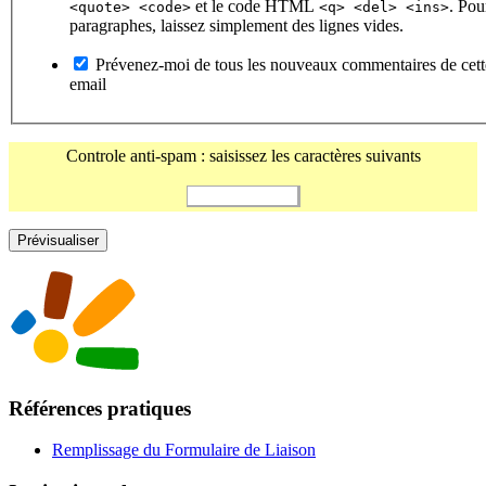
et le code HTML
. Pou
<quote> <code>
<q> <del> <ins>
paragraphes, laissez simplement des lignes vides.
Prévenez-moi de tous les nouveaux commentaires de cett
email
Controle anti-spam : saisissez les caractères suivants
Références pratiques
Remplissage du Formulaire de Liaison