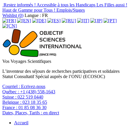
Restez informés !
Accessible à tous les Handicaps
Les Filles aussi !
Haut de Gamme pour Tous !
Emplois/Stages
Wishlist (
0
)
Langue : FR
Vos Voyages Scientifiques
L’inventeur des séjours de recherches participatives et solidaires
Statut Consultatif Spécial auprès de l’ONU (ECOSOC)
Courriel :
Ecrivez-nous
Québec :
+1 (438) 558-1643
Suisse :
022 519 0440
Belgique :
023 18 35 65
France :
01 85 08 36 30
Dates, Places, Tarifs :
en direct
Accueil