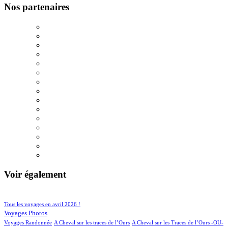
Nos partenaires
Voir également
87/875
208/875
Tous les voyages en avril 2026 !
148/875
Voyages Photos
4/875
4/875
Voyages Randonnée
A Cheval sur les traces de l’Ours
A Cheval sur les Traces de l’Ours -OU-