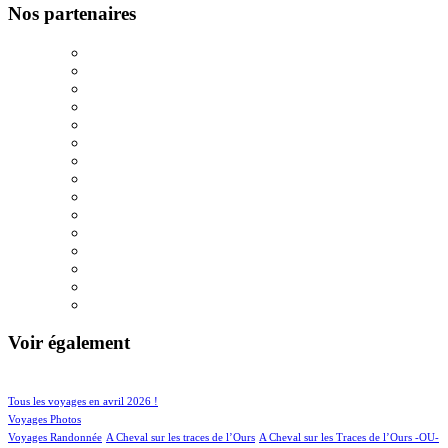
Nos partenaires
Voir également
33/531
73/531
Tous les voyages en avril 2026 !
59/531
Voyages Photos
4/531
4/531
Voyages Randonnée
A Cheval sur les traces de l’Ours
A Cheval sur les Traces de l’Ours -OU-