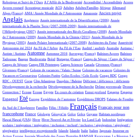
2/531
1/531
2/531
1/531
Robotique et Suivi de l’Ours
A l’Affût de la Biodiversité
Accessibilité / Accessibilités
Acores
1/531
34/531
19/531
14/531
2/531
22/531
17/531
Açores routard
Acoustique musicale
ACQ
Adultes
Adultes/Familles
Afrique
Allemand
11/531
2/531
178/531
410/531
Ancien projet
Alpes (France)
AMA / Année Mondiale de l’Astronomie
Amazonie
Anglais
64/531
6/531
13/531
Angleterre
Année internationale de la Désertification (2006)
Année
4/531
internationale de la Planète Terre (2007-2008-2009)
Année internationale de
1/531
11/531
l’Héliophysique (2007)
Année internationale des Récifs Coralliens (2008)
Année Mondiale
2/531
14/531
de l’Astronomie (2009)
Année Mondiale de la Chimie (2011)
Année Mondiale de la
5/531
2/531
1/531
11/531
Physique (2005)
Année Polaire Internationale (2007-2008)
Architectes du Futur
Assertivité
12/531
6/531
1/531
1/531
1/531
Astronomie été 2024
Au Fil de l’Arbre
Au Fil de l’Eau
Auditif / auditifs
Australie
Autisme /
242/531
3/531
5/531
1/531
2/531
Automne
Autiste / Autistes
Automne 2016
Auvergne (France)
Baleines Açores
Baleines
1/531
49/531
1/531
9/531
35/531
Tadoussac
Basque
Biodiversita
Brésil
Bretagne (France)
Camps de Séjour / Camp de Séjour /
1/531
3/531
4/531
2/531
1/531
Camps de Séjours
Camps FBI Printemps
Camps Sciences
Canada
Cévennes (France)
1/531
2/531
3/531
Cévennes (France)
Colonie de vacances / Valais / Suisse
Colonies de vacances
Colonies de
1/531
1/531
1/531
2/531
Vacances et Coronavirus
Colonies Futées
Colos Ecolos / Colo Ecolo
Congo RDC
Congo
1/531
11/531
1/531
1/531
1/531
RDC - OUEST
Corse
Côte Atlantique
Dauphin / Baleine
Déficient / déficience / déficients
1/531
1/531
11/531
Développement de la recherche
Développement de la Recherche
Drôme provençale
Drones
1/531
1/531
1/531
9/531
1/531
27/531
14/531
137/531
Connection !
Ecosse
Ecosse
Egypte
En cours de création
Ennui profond
Espagne
Espagne
385/531
10/531
53/531
83/531
3/531
Eté
Espagnol
Europe
Expédition de l’automne
Expéditions DROPS
Falaises de Fossiles
3/531
34/531
531/531
200/531
Français
Français pour non
du Sud de l’Angleterre
Familles
Félin / Félidés
162/531
20/531
1/531
1/531
1/531
1/531
2/531
1/531
francophone
France
Géologie
Géosyst’m
Grêce
Grêce
Guyane
Habitats nordiques
1/531
104/531
16/531
5/531
1/531
1/531
Hawaï
Hawaï (USA)
Hiver
Hiver Nouvel-An et Février
Ice Land Lab
Indonésie
Intégration
scolaire / intégration / intégrative / inclusion / inclusif / inclusive / ségrégation / ségrégatif /
1/531
6/531
5/531
1/531
28/531
4/531
2/531
ségrégative
intelligence exceptionnelle
Islande
Islande
Italie
Italien
Japonais
Jeunesse en
5/531
35/531
5/531
4/531
Action Europe
Journée Mondiale des Zones Humides RAMSAR
Kyrgyzstan
La Réunion
La