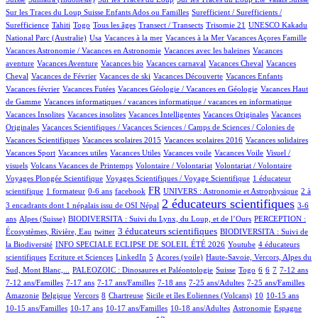
1/531
Sur les Traces du Loup Suisse Enfants Ados ou Familles
Surefficient / Surefficients /
9/531
6/531
10/531
34/531
1/531
1/531
Surefficience
Tahiti
Togo
Tous les âges
Transect / Transects
Trisomie 21
UNESCO Kakadu
6/531
1/531
1/531
1/531
11/531
National Parc (Australie)
Usa
Vacances à la mer
Vacances à la Mer
Vacances Açores Famille
1/531
1/531
Vacances Astronomie / Vacances en Astronomie
Vacances avec les baleines
Vacances
2/531
1/531
1/531
41/531
1/531
aventure
Vacances Aventure
Vacances bio
Vacances carnaval
Vacances Cheval
Vacances
15/531
1/531
1/531
10/531
1/531
Cheval
Vacances de Février
Vacances de ski
Vacances Découverte
Vacances Enfants
2/531
7/531
1/531
Vacances février
Vacances Futées
Vacances Géologie / Vacances en Géologie
Vacances Haut
1/531
1/531
de Gamme
Vacances informatiques / vacances informatique / vacances en informatique
1/531
1/531
2/531
1/531
Vacances Insolites
Vacances insolites
Vacances Intelligentes
Vacances Originales
Vacances
2/531
Originales
Vacances Scientifiques / Vacances Sciences / Camps de Sciences / Colonies de
1/531
1/531
1/531
1/531
Vacances Scientifiques
Vacances scolaires 2015
Vacances scolaires 2016
Vacances solidaires
1/531
1/531
1/531
1/531
1/531
Vacances Sport
Vacances utiles
Vacances Utiles
Vacances voile
Vacances Voile
Visuel /
2/531
1/531
1/531
32/531
visuels
Volcans Vacances de Printemps
Volontaire / Volontariat
Volontariat / Volontaire
2/531
65/531
Voyages Plongée Scientifique
Voyages Scientifiques / Voyage Scientifique
1 éducateur
4/531
2/531
9/531
195/531
15/531
4/531
FR
scientifique
1 formateur
0-6 ans
facebook
UNIVERS : Astronomie et Astrophysique
2 à
327/531
9/531
2 éducateurs scientifiques
3 encadrants dont 1 népalais issu de OSI Népal
3-6
56/531
25/531
7/531
ans
Alpes (Suisse)
BIODIVERSITA : Suivi du Lynx, du Loup, et de l’Ours
PERCEPTION :
1/531
136/531
38/531
3 éducateurs scientifiques
Écosystèmes, Rivière, Eau
twitter
BIODIVERSITA : Suivi de
41/531
1/531
27/531
la Biodiversité
INFO SPECIALE ECLIPSE DE SOLEIL ÉTÉ 2026
Youtube
4 éducateurs
1/531
1/531
16/531
3/531
10/531
scientifiques
Ecriture et Sciences
LinkedIn
5
Acores (voile)
Haute-Savoie, Vercors, Alpes du
34/531
2/531
4/531
1/531
14/531
36/531
7/531
34/531
Sud, Mont Blanc,...
PALEOZOIC : Dinosaures et Paléontologie
Suisse
Togo
6
6
7
7-12 ans
2/531
26/531
18/531
1/531
7/531
1/531
7-12 ans/Familles
7-17 ans
7-17 ans/Familles
7-18 ans
7-25 ans/Adultes
7-25 ans/Familles
1/531
1/531
35/531
1/531
3/531
50/531
2/531
2/531
Amazonie
Belgique
Vercors
8
Chartreuse
Sicile et îles Eoliennes (Volcans)
10
10-15 ans
3/531
8/531
4/531
44/531
41/531
6/531
10-15 ans/Familles
10-17 ans
10-17 ans/Familles
10-18 ans/Adultes
Astronomie
Espagne