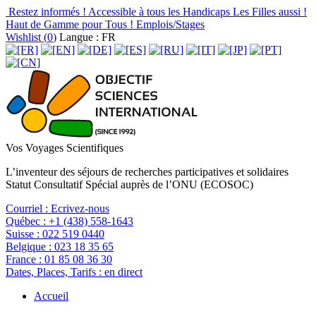
Restez informés !
Accessible à tous les Handicaps
Les Filles aussi !
Haut de Gamme pour Tous !
Emplois/Stages
Wishlist (
0
)
Langue : FR
Vos Voyages Scientifiques
L’inventeur des séjours de recherches participatives et solidaires
Statut Consultatif Spécial auprès de l’ONU (ECOSOC)
Courriel :
Ecrivez-nous
Québec :
+1 (438) 558-1643
Suisse :
022 519 0440
Belgique :
023 18 35 65
France :
01 85 08 36 30
Dates, Places, Tarifs :
en direct
Accueil