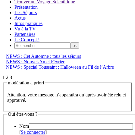
Trouver un Voyage Scientifique
Présentation
Les Séjours
Actus
Infos pratiques
Vu à la TV
Partenaires
Le Concept !
NEWS : Cet Automne : tous les séjours
NEWS : Nouvel-An et Février
NEWS : Spécial Toussaint : Halloween au Fil de l’Arbre
1
2
3
modération a priori
Attention, votre message n’apparaîtra qu’après avoir été relu et
approuvé.
Qui êtes-vous ?
Nom
[
Se connecter
]