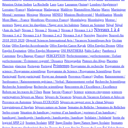
1/531
1/531
1/531
3/531
61/531
1/531
Réunion Océan Indien
La Rochelle
Laos
Laos
Lausanne (Suisse)
Londres (Angleterre)
7/531
7/531
2/531
1/531
4/531
12/531
1/531
Lorraine (France)
Madagascar
Madagascar
Maldives
Mammifères Marins
Maroc
Martinique
1/531
1/531
13/531
22/531
1/531
3/531
1/531
Mental / mentaux
Mexique
Mexique
MINEO
Missions Biodiversité !
Modélisation
Monde
4/531
4/531
4/531
1/531
Mont Blanc - France
Montbrun (Provence France)
Monténégro
Monténégro
Moteur /
1/531
2/531
7/531
7/531
moteurs
Nager avec les dauphins / Nager avec les baleines
Nature au Sommet
Népal
Népal
8/531
10/531
7/531
48/531
41/531
241/531
8/531
Niveaux 1 à 4
(Asie du Sud)
Niveau 1
Niveau 2
Niveau 3
Niveau 4
Niveaux 1 à 3
38/531
4/531
104/531
2/531
2/531
12/531
Niveaux 1 et 2
Niveaux 2 à 4
Niveaux 2 et 3
Niveaux 3 et 4
Norvège
Norvège
Nouvel-An
1/531
6/531
65/531
2018 2019 2020
Objectif Sciences International Avis / Vacances Scientifiques Avis
Occitan
1/531
1/531
1/531
1/531
Océan
Offre Emploi Accrobranche
Offre Emploi Canoe Kayak
Offre Emploi Drones
Offre
1/531
39/531
34/531
38/531
Emploi Equitation
Offre Emploi Montagne
OSI PANTHERA
Paléo Labo+
Panthera à
3/531
24/531
1/531
l’automne
Pays Basque (France)
PERCEPTION
Perfectionnisme / perfectionniste / Enfant
1/531
6/531
3/531
1/531
perfectionniste / Évitement cognitif / Douance
Pétrographie
Pisteurs des Alpes
Placettes
1/531
8/531
1/531
236/531
1/531
1/531
Printemps
Plancton
plancton
Portugais
Portugal
Programme de recherche
Programme de
2/531
1/531
science / Programme scientifique
Programme de Science / Programme Scientifique
Projet
1/531
12/531
31/531
3/531
1/531
Participatif
Projet participatif
Projet sur demande
Provence (France)
Québec
Raisonnement /
1/531
1/531
Surdouance / Raisonnements spéciaux / Verbal / Raisonnement verbal
Recherche Scientifique
1/531
1/531
3/531
Recherche Scientifique
Recherche scientifique
Rencontres de l’Excellence / Excellence
35/531
3/531
2/531
1/531
1/531
Robots sur les traces de l’Ours
Russe
Savoie (France)
Science
sciences citoyennes
sciences
1/531
34/531
22/531
participatives
Séjours au Maroc
Séjours de Vacances
Séjours de Vacances Enfants et Ados en
3/531
10/531
68/531
Provence en Automne
Séjours ECOLOGIS
Séjours en rapport avec le climat
Séjours
7/531
34/531
4/531
Linguistiques d’Anglais
Séjours nature en Suisse
Semaine de Relâche / Semaines de Relâches
1/531
Serbo-croate
Situation de handicap / porteur d’un handicap / porteurs d’un handicap /
2/531
3/531
handicapé / handicapée / handicapés / handicapées / handicap
Solidaire / Solidarité
Sortie du
22/531
3/531
1/531
1/531
2/531
1/531
80/531
logiciel SPIP 2.0
Soutien Scolaire
SPIP
Stage Etudes
Stage Nature
Stage Scolaire
Stomates
10/531
2/531
4/531
3/531
Suisse
Sumatra (Indonésie)
Sur les Traces du Loup
Sur les Traces du Loup Été Valais Suisse