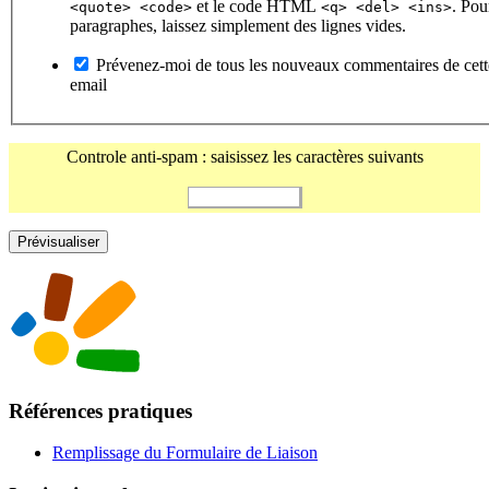
et le code HTML
. Pou
<quote> <code>
<q> <del> <ins>
paragraphes, laissez simplement des lignes vides.
Prévenez-moi de tous les nouveaux commentaires de cett
email
Controle anti-spam : saisissez les caractères suivants
Références pratiques
Remplissage du Formulaire de Liaison