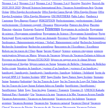
42/558
4/558
104/558
2/558
2/558
14/558
Niveaux 1 et 2
Niveaux 2 à 4
Niveaux 2 et 3
Niveaux 3 et 4
Norvège
Norvège
Nouvel-An
1/558
6/558
70/558
2018 2019 2020
Objectif Sciences International Avis / Vacances Scientifiques Avis
Occitan
1/558
1/558
1/558
1/558
Océan
Offre Emploi Accrobranche
Offre Emploi Canoe Kayak
Offre Emploi Drones
Offre
1/558
43/558
40/558
42/558
Emploi Equitation
Offre Emploi Montagne
OSI PANTHERA
Paléo Labo+
Panthera à
3/558
25/558
1/558
l’automne
Pays Basque (France)
PERCEPTION
Perfectionnisme / perfectionniste / Enfant
2/558
7/558
3/558
1/558
perfectionniste / Évitement cognitif / Douance
Pétrographie
Pisteurs des Alpes
Placettes
1/558
8/558
1/558
251/558
1/558
1/558
Printemps
Plancton
plancton
Portugais
Portugal
Programme de recherche
Programme
2/558
1/558
de science / Programme scientifique
Programme de Science / Programme Scientifique
Projet
1/558
12/558
35/558
3/558
1/558
Participatif
Projet participatif
Projet sur demande
Provence (France)
Québec
Raisonnement /
1/558
1/558
Surdouance / Raisonnements spéciaux / Verbal / Raisonnement verbal
Recherche Scientifique
1/558
1/558
3/558
Recherche Scientifique
Recherche scientifique
Rencontres de l’Excellence / Excellence
40/558
3/558
3/558
1/558
1/558
Robots sur les traces de l’Ours
Russe
Savoie (France)
Science
sciences citoyennes
sciences
1/558
39/558
25/558
participatives
Séjours au Maroc
Séjours de Vacances
Séjours de Vacances Enfants et Ados en
4/558
11/558
69/558
Provence en Automne
Séjours ECOLOGIS
Séjours en rapport avec le climat
Séjours
9/558
39/558
4/558
Linguistiques d’Anglais
Séjours nature en Suisse
Semaine de Relâche / Semaines de Relâches
1/558
Serbo-croate
Situation de handicap / porteur d’un handicap / porteurs d’un handicap /
2/558
3/558
handicapé / handicapée / handicapés / handicapées / handicap
Solidaire / Solidarité
Sortie du
25/558
3/558
1/558
1/558
3/558
1/558
83/558
logiciel SPIP 2.0
Soutien Scolaire
SPIP
Stage Etudes
Stage Nature
Stage Scolaire
Stomates
11/558
2/558
4/558
3/558
Suisse
Sumatra (Indonésie)
Sur les Traces du Loup
Sur les Traces du Loup Été Valais Suisse
1/558
Sur les Traces du Loup Suisse Enfants Ados ou Familles
Surefficient / Surefficients /
10/558
6/558
11/558
39/558
1/558
1/558
Surefficience
Tahiti
Togo
Tous les âges
Transect / Transects
Trisomie 21
UNESCO Kakadu
5/558
1/558
1/558
1/558
14/558
National Parc (Australie)
Usa
Vacances à la mer
Vacances à la Mer
Vacances Açores Famille
1/558
1/558
Vacances Astronomie / Vacances en Astronomie
Vacances avec les baleines
Vacances
3/558
1/558
1/558
46/558
1/558
aventure
Vacances Aventure
Vacances bio
Vacances carnaval
Vacances Cheval
Vacances
16/558
1/558
1/558
13/558
1/558
Cheval
Vacances de Février
Vacances de ski
Vacances Découverte
Vacances Enfants