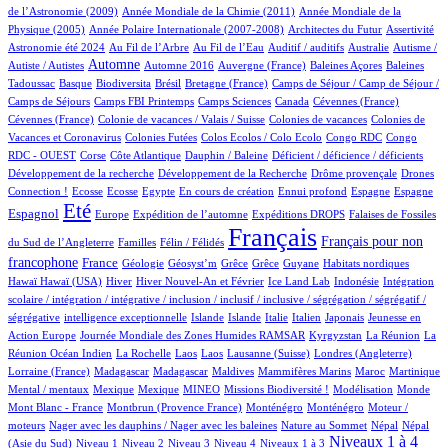
2/558
15/558
de l’Astronomie (2009)
Année Mondiale de la Chimie (2011)
Année Mondiale de la
5/558
3/558
1/558
14/558
Physique (2005)
Année Polaire Internationale (2007-2008)
Architectes du Futur
Assertivité
12/558
6/558
1/558
1/558
1/558
Astronomie été 2024
Au Fil de l’Arbre
Au Fil de l’Eau
Auditif / auditifs
Australie
Autisme /
249/558
3/558
5/558
1/558
2/558
Automne
Autiste / Autistes
Automne 2016
Auvergne (France)
Baleines Açores
Baleines
1/558
52/558
1/558
9/558
41/558
Tadoussac
Basque
Biodiversita
Brésil
Bretagne (France)
Camps de Séjour / Camp de Séjour /
1/558
4/558
5/558
2/558
1/558
Camps de Séjours
Camps FBI Printemps
Camps Sciences
Canada
Cévennes (France)
1/558
2/558
3/558
Cévennes (France)
Colonie de vacances / Valais / Suisse
Colonies de vacances
Colonies de
1/558
1/558
1/558
3/558
Vacances et Coronavirus
Colonies Futées
Colos Ecolos / Colo Ecolo
Congo RDC
Congo
1/558
11/558
1/558
1/558
1/558
RDC - OUEST
Corse
Côte Atlantique
Dauphin / Baleine
Déficient / déficience / déficients
1/558
1/558
13/558
Développement de la recherche
Développement de la Recherche
Drôme provençale
Drones
1/558
1/558
1/558
9/558
1/558
27/558
14/558
144/558
Connection !
Ecosse
Ecosse
Egypte
En cours de création
Ennui profond
Espagne
Espagne
409/558
11/558
60/558
91/558
4/558
Eté
Espagnol
Europe
Expédition de l’automne
Expéditions DROPS
Falaises de Fossiles
3/558
39/558
558/558
219/558
Français
Français pour non
du Sud de l’Angleterre
Familles
Félin / Félidés
167/558
23/558
1/558
1/558
1/558
1/558
2/558
1/558
francophone
France
Géologie
Géosyst’m
Grêce
Grêce
Guyane
Habitats nordiques
1/558
105/558
17/558
6/558
1/558
1/558
Hawaï
Hawaï (USA)
Hiver
Hiver Nouvel-An et Février
Ice Land Lab
Indonésie
Intégration
scolaire / intégration / intégrative / inclusion / inclusif / inclusive / ségrégation / ségrégatif /
1/558
7/558
6/558
2/558
32/558
4/558
2/558
ségrégative
intelligence exceptionnelle
Islande
Islande
Italie
Italien
Japonais
Jeunesse en
5/558
40/558
5/558
4/558
Action Europe
Journée Mondiale des Zones Humides RAMSAR
Kyrgyzstan
La Réunion
La
1/558
1/558
1/558
2/558
62/558
1/558
Réunion Océan Indien
La Rochelle
Laos
Laos
Lausanne (Suisse)
Londres (Angleterre)
6/558
6/558
1/558
1/558
4/558
14/558
1/558
Lorraine (France)
Madagascar
Madagascar
Maldives
Mammifères Marins
Maroc
Martinique
1/558
1/558
14/558
23/558
1/558
3/558
1/558
Mental / mentaux
Mexique
Mexique
MINEO
Missions Biodiversité !
Modélisation
Monde
6/558
4/558
4/558
1/558
Mont Blanc - France
Montbrun (Provence France)
Monténégro
Monténégro
Moteur /
1/558
2/558
6/558
6/558
moteurs
Nager avec les dauphins / Nager avec les baleines
Nature au Sommet
Népal
Népal
8/558
9/558
7/558
53/558
48/558
257/558
8/558
Niveaux 1 à 4
(Asie du Sud)
Niveau 1
Niveau 2
Niveau 3
Niveau 4
Niveaux 1 à 3