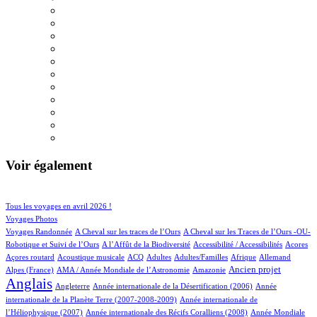
Voir également
36/558
79/558
Tous les voyages en avril 2026 !
65/558
Voyages Photos
4/558
4/558
Voyages Randonnée
A Cheval sur les traces de l’Ours
A Cheval sur les Traces de l’Ours -OU-
2/558
1/558
2/558
1/558
Robotique et Suivi de l’Ours
A l’Affût de la Biodiversité
Accessibilité / Accessibilités
Acores
1/558
39/558
18/558
15/558
3/558
25/558
20/558
Açores routard
Acoustique musicale
ACQ
Adultes
Adultes/Familles
Afrique
Allemand
11/558
2/558
188/558
431/558
Ancien projet
Alpes (France)
AMA / Année Mondiale de l’Astronomie
Amazonie
Anglais
66/558
6/558
13/558
Angleterre
Année internationale de la Désertification (2006)
Année
4/558
internationale de la Planète Terre (2007-2008-2009)
Année internationale de
1/558
11/558
l’Héliophysique (2007)
Année internationale des Récifs Coralliens (2008)
Année Mondiale