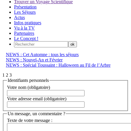
Trouver un Voyage Scientifique
Présentation
Les Séjours
Actus
Infos pratiques
Vu à la TV
Partenaires
Le Concept !
NEWS : Cet Automne : tous les séjours
NEWS : Nouvel-An et Février
NEWS : Spécial Toussaint : Halloween au Fil de l’Arbre
1
2
3
Identifiants personnels
Votre nom (obligatoire)
Votre adresse email (obligatoire)
Un message, un commentaire ?
Texte de votre message :