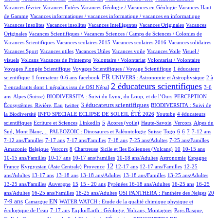
2/558
8/558
1/558
Vacances février
Vacances Futées
Vacances Géologie / Vacances en Géologie
Vacances Haut
1/558
1/558
de Gamme
Vacances informatiques / vacances informatique / vacances en informatique
1/558
1/558
2/558
1/558
Vacances Insolites
Vacances insolites
Vacances Intelligentes
Vacances Originales
Vacances
3/558
Originales
Vacances Scientifiques / Vacances Sciences / Camps de Sciences / Colonies de
1/558
1/558
1/558
1/558
Vacances Scientifiques
Vacances scolaires 2015
Vacances scolaires 2016
Vacances solidaires
1/558
1/558
1/558
1/558
1/558
Vacances Sport
Vacances utiles
Vacances Utiles
Vacances voile
Vacances Voile
Visuel /
3/558
1/558
1/558
33/558
visuels
Volcans Vacances de Printemps
Volontaire / Volontariat
Volontariat / Volontaire
3/558
73/558
Voyages Plongée Scientifique
Voyages Scientifiques / Voyage Scientifique
1 éducateur
4/558
3/558
10/558
204/558
18/558
3/558
FR
scientifique
1 formateur
0-6 ans
facebook
UNIVERS : Astronomie et Astrophysique
2 à
337/558
9/558
2 éducateurs scientifiques
3 encadrants dont 1 népalais issu de OSI Népal
3-6
65/558
25/558
7/558
ans
Alpes (Suisse)
BIODIVERSITA : Suivi du Lynx, du Loup, et de l’Ours
PERCEPTION :
1/558
148/558
39/558
3 éducateurs scientifiques
Écosystèmes, Rivière, Eau
twitter
BIODIVERSITA : Suivi de
41/558
1/558
25/558
la Biodiversité
INFO SPECIALE ECLIPSE DE SOLEIL ÉTÉ 2026
Youtube
4 éducateurs
1/558
1/558
17/558
3/558
10/558
scientifiques
Ecriture et Sciences
LinkedIn
5
Acores (voile)
Haute-Savoie, Vercors, Alpes du
40/558
2/558
4/558
1/558
16/558
41/558
8/558
38/558
Sud, Mont Blanc,...
PALEOZOIC : Dinosaures et Paléontologie
Suisse
Togo
6
6
7
7-12 ans
2/558
27/558
21/558
1/558
8/558
1/558
7-12 ans/Familles
7-17 ans
7-17 ans/Familles
7-18 ans
7-25 ans/Adultes
7-25 ans/Familles
1/558
1/558
40/558
1/558
4/558
50/558
2/558
2/558
Amazonie
Belgique
Vercors
8
Chartreuse
Sicile et îles Eoliennes (Volcans)
10
10-15 ans
4/558
8/558
4/558
45/558
41/558
6/558
10-15 ans/Familles
10-17 ans
10-17 ans/Familles
10-18 ans/Adultes
Astronomie
Espagne
47/558
112/558
239/558
16/558
2/558
1/558
12
France
Kyrgyzstan (Asie Centrale)
Provence
12-17 ans
12-17 ans/Familles
12-25
79/558
6/558
19/558
6/558
1/558
2/558
ans/Adultes
13-17 ans
13-18 ans
13-18 ans/Adultes
13-18 ans/Familles
13-25 ans/Adultes
2/558
113/558
19/558
34/558
49/558
4/558
2/558
13-25 ans/Familles
Auvergne
15
15 - 20 ans
Pyrénées
16-18 ans/Adultes
16-25 ans
16-25
2/558
7/558
43/558
49/558
139/558
ans/Adultes
16-25 ans/Familles
18-25 ans/Adultes
OSI PANTHERA : Panthère des Neiges
20
2/558
123/558
7/558
7-9 ans
EN
Camargue
WATER WATCH : Etude de la qualité chimique physique et
12/558
17/558
18/558
écologique de l’eau
7-17 ans
ExplorEarth : Géologie, Volcans, Montagnes
Pays Basque,