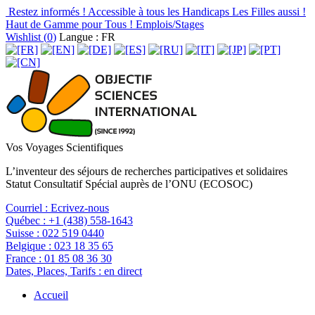
Restez informés !
Accessible à tous les Handicaps
Les Filles aussi !
Haut de Gamme pour Tous !
Emplois/Stages
Wishlist (
0
)
Langue : FR
Vos Voyages Scientifiques
L’inventeur des séjours de recherches participatives et solidaires
Statut Consultatif Spécial auprès de l’ONU (ECOSOC)
Courriel :
Ecrivez-nous
Québec :
+1 (438) 558-1643
Suisse :
022 519 0440
Belgique :
023 18 35 65
France :
01 85 08 36 30
Dates, Places, Tarifs :
en direct
Accueil