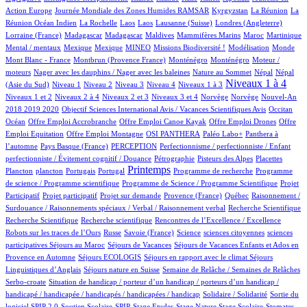
5/649
54/649
6/649
5/649
Action Europe
Journée Mondiale des Zones Humides RAMSAR
Kyrgyzstan
La Réunion
La
1/649
2/649
2/649
2/649
70/649
1/649
Réunion Océan Indien
La Rochelle
Laos
Laos
Lausanne (Suisse)
Londres (Angleterre)
5/649
5/649
2/649
1/649
6/649
14/649
1/649
Lorraine (France)
Madagascar
Madagascar
Maldives
Mammifères Marins
Maroc
Martinique
1/649
1/649
16/649
28/649
1/649
3/649
1/649
Mental / mentaux
Mexique
Mexique
MINEO
Missions Biodiversité !
Modélisation
Monde
5/649
5/649
5/649
1/649
Mont Blanc - France
Montbrun (Provence France)
Monténégro
Monténégro
Moteur /
1/649
3/649
8/649
8/649
moteurs
Nager avec les dauphins / Nager avec les baleines
Nature au Sommet
Népal
Népal
9/649
10/649
9/649
66/649
57/649
300/649
10/649
Niveaux 1 à 4
(Asie du Sud)
Niveau 1
Niveau 2
Niveau 3
Niveau 4
Niveaux 1 à 3
46/649
5/649
118/649
2/649
2/649
18/649
Niveaux 1 et 2
Niveaux 2 à 4
Niveaux 2 et 3
Niveaux 3 et 4
Norvège
Norvège
Nouvel-An
1/649
6/649
91/649
2018 2019 2020
Objectif Sciences International Avis / Vacances Scientifiques Avis
Occitan
1/649
1/649
1/649
1/649
Océan
Offre Emploi Accrobranche
Offre Emploi Canoe Kayak
Offre Emploi Drones
Offre
1/649
58/649
49/649
57/649
Emploi Equitation
Offre Emploi Montagne
OSI PANTHERA
Paléo Labo+
Panthera à
4/649
28/649
1/649
l’automne
Pays Basque (France)
PERCEPTION
Perfectionnisme / perfectionniste / Enfant
1/649
10/649
3/649
1/649
perfectionniste / Évitement cognitif / Douance
Pétrographie
Pisteurs des Alpes
Placettes
1/649
8/649
1/649
294/649
1/649
1/649
Printemps
Plancton
plancton
Portugais
Portugal
Programme de recherche
Programme
2/649
1/649
de science / Programme scientifique
Programme de Science / Programme Scientifique
Projet
1/649
12/649
41/649
3/649
1/649
Participatif
Projet participatif
Projet sur demande
Provence (France)
Québec
Raisonnement /
1/649
1/649
Surdouance / Raisonnements spéciaux / Verbal / Raisonnement verbal
Recherche Scientifique
1/649
1/649
3/649
Recherche Scientifique
Recherche scientifique
Rencontres de l’Excellence / Excellence
54/649
3/649
2/649
1/649
1/649
Robots sur les traces de l’Ours
Russe
Savoie (France)
Science
sciences citoyennes
sciences
1/649
53/649
32/649
participatives
Séjours au Maroc
Séjours de Vacances
Séjours de Vacances Enfants et Ados en
3/649
12/649
78/649
Provence en Automne
Séjours ECOLOGIS
Séjours en rapport avec le climat
Séjours
10/649
53/649
5/649
Linguistiques d’Anglais
Séjours nature en Suisse
Semaine de Relâche / Semaines de Relâches
1/649
Serbo-croate
Situation de handicap / porteur d’un handicap / porteurs d’un handicap /
2/649
4/649
handicapé / handicapée / handicapés / handicapées / handicap
Solidaire / Solidarité
Sortie du
27/649
4/649
1/649
1/649
2/649
1/649
98/649
logiciel SPIP 2.0
Soutien Scolaire
SPIP
Stage Etudes
Stage Nature
Stage Scolaire
Stomates