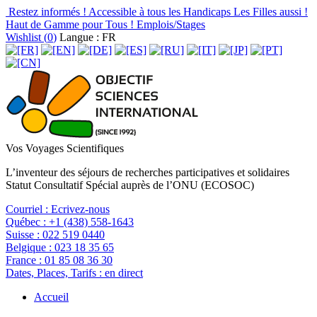
Restez informés !
Accessible à tous les Handicaps
Les Filles aussi !
Haut de Gamme pour Tous !
Emplois/Stages
Wishlist (
0
)
Langue : FR
Vos Voyages Scientifiques
L’inventeur des séjours de recherches participatives et solidaires
Statut Consultatif Spécial auprès de l’ONU (ECOSOC)
Courriel :
Ecrivez-nous
Québec :
+1 (438) 558-1643
Suisse :
022 519 0440
Belgique :
023 18 35 65
France :
01 85 08 36 30
Dates, Places, Tarifs :
en direct
Accueil