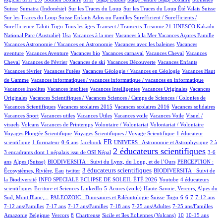
14/649
2/649
4/649
3/649
Suisse
Sumatra (Indonésie)
Sur les Traces du Loup
Sur les Traces du Loup Été Valais Suisse
1/649
Sur les Traces du Loup Suisse Enfants Ados ou Familles
Surefficient / Surefficients /
12/649
6/649
10/649
53/649
1/649
1/649
Surefficience
Tahiti
Togo
Tous les âges
Transect / Transects
Trisomie 21
UNESCO Kakadu
7/649
1/649
1/649
1/649
20/649
National Parc (Australie)
Usa
Vacances à la mer
Vacances à la Mer
Vacances Açores Famille
1/649
1/649
Vacances Astronomie / Vacances en Astronomie
Vacances avec les baleines
Vacances
2/649
1/649
1/649
60/649
1/649
aventure
Vacances Aventure
Vacances bio
Vacances carnaval
Vacances Cheval
Vacances
20/649
1/649
1/649
19/649
1/649
Cheval
Vacances de Février
Vacances de ski
Vacances Découverte
Vacances Enfants
2/649
9/649
1/649
Vacances février
Vacances Futées
Vacances Géologie / Vacances en Géologie
Vacances Haut
1/649
1/649
de Gamme
Vacances informatiques / vacances informatique / vacances en informatique
1/649
1/649
2/649
1/649
Vacances Insolites
Vacances insolites
Vacances Intelligentes
Vacances Originales
Vacances
2/649
Originales
Vacances Scientifiques / Vacances Sciences / Camps de Sciences / Colonies de
1/649
1/649
1/649
1/649
Vacances Scientifiques
Vacances scolaires 2015
Vacances scolaires 2016
Vacances solidaires
1/649
1/649
1/649
1/649
1/649
Vacances Sport
Vacances utiles
Vacances Utiles
Vacances voile
Vacances Voile
Visuel /
2/649
1/649
1/649
47/649
visuels
Volcans Vacances de Printemps
Volontaire / Volontariat
Volontariat / Volontaire
2/649
87/649
Voyages Plongée Scientifique
Voyages Scientifiques / Voyage Scientifique
1 éducateur
5/649
3/649
9/649
227/649
25/649
4/649
FR
scientifique
1 formateur
0-6 ans
facebook
UNIVERS : Astronomie et Astrophysique
2 à
385/649
8/649
2 éducateurs scientifiques
3 encadrants dont 1 népalais issu de OSI Népal
3-6
74/649
31/649
8/649
ans
Alpes (Suisse)
BIODIVERSITA : Suivi du Lynx, du Loup, et de l’Ours
PERCEPTION :
1/649
172/649
41/649
3 éducateurs scientifiques
Écosystèmes, Rivière, Eau
twitter
BIODIVERSITA : Suivi de
46/649
1/649
30/649
la Biodiversité
INFO SPECIALE ECLIPSE DE SOLEIL ÉTÉ 2026
Youtube
4 éducateurs
1/649
1/649
17/649
3/649
9/649
scientifiques
Ecriture et Sciences
LinkedIn
5
Acores (voile)
Haute-Savoie, Vercors, Alpes du
49/649
2/649
4/649
1/649
22/649
55/649
10/649
47/649
Sud, Mont Blanc,...
PALEOZOIC : Dinosaures et Paléontologie
Suisse
Togo
6
6
7
7-12 ans
2/649
31/649
28/649
2/649
7/649
1/649
7-12 ans/Familles
7-17 ans
7-17 ans/Familles
7-18 ans
7-25 ans/Adultes
7-25 ans/Familles
1/649
1/649
43/649
1/649
3/649
55/649
2/649
2/649
Amazonie
Belgique
Vercors
8
Chartreuse
Sicile et îles Eoliennes (Volcans)
10
10-15 ans