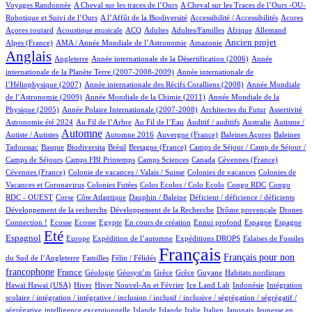
5/649
4/649
Voyages Randonnée
A Cheval sur les traces de l’Ours
A Cheval sur les Traces de l’Ours -OU-
2/649
1/649
2/649
1/649
Robotique et Suivi de l’Ours
A l’Affût de la Biodiversité
Accessibilité / Accessibilités
Acores
2/649
53/649
23/649
19/649
4/649
31/649
21/649
Açores routard
Acoustique musicale
ACQ
Adultes
Adultes/Familles
Afrique
Allemand
13/649
2/649
206/649
510/649
Ancien projet
Alpes (France)
AMA / Année Mondiale de l’Astronomie
Amazonie
Anglais
74/649
6/649
13/649
Angleterre
Année internationale de la Désertification (2006)
Année
4/649
internationale de la Planète Terre (2007-2008-2009)
Année internationale de
1/649
13/649
l’Héliophysique (2007)
Année internationale des Récifs Coralliens (2008)
Année Mondiale
2/649
14/649
de l’Astronomie (2009)
Année Mondiale de la Chimie (2011)
Année Mondiale de la
5/649
2/649
1/649
20/649
Physique (2005)
Année Polaire Internationale (2007-2008)
Architectes du Futur
Assertivité
15/649
7/649
1/649
1/649
1/649
Astronomie été 2024
Au Fil de l’Arbre
Au Fil de l’Eau
Auditif / auditifs
Australie
Autisme /
296/649
4/649
4/649
1/649
2/649
Automne
Autiste / Autistes
Automne 2016
Auvergne (France)
Baleines Açores
Baleines
1/649
60/649
1/649
11/649
54/649
Tadoussac
Basque
Biodiversita
Brésil
Bretagne (France)
Camps de Séjour / Camp de Séjour /
2/649
4/649
5/649
2/649
1/649
Camps de Séjours
Camps FBI Printemps
Camps Sciences
Canada
Cévennes (France)
1/649
3/649
4/649
Cévennes (France)
Colonie de vacances / Valais / Suisse
Colonies de vacances
Colonies de
1/649
1/649
1/649
4/649
Vacances et Coronavirus
Colonies Futées
Colos Ecolos / Colo Ecolo
Congo RDC
Congo
1/649
12/649
1/649
1/649
1/649
RDC - OUEST
Corse
Côte Atlantique
Dauphin / Baleine
Déficient / déficience / déficients
1/649
1/649
12/649
Développement de la recherche
Développement de la Recherche
Drôme provençale
Drones
1/649
1/649
2/649
10/649
1/649
29/649
17/649
182/649
Connection !
Ecosse
Ecosse
Egypte
En cours de création
Ennui profond
Espagne
Espagne
474/649
10/649
77/649
124/649
4/649
Eté
Espagnol
Europe
Expédition de l’automne
Expéditions DROPS
Falaises de Fossiles
2/649
53/649
649/649
262/649
Français
Français pour non
du Sud de l’Angleterre
Familles
Félin / Félidés
196/649
22/649
1/649
1/649
1/649
1/649
4/649
1/649
francophone
France
Géologie
Géosyst’m
Grêce
Grêce
Guyane
Habitats nordiques
1/649
119/649
21/649
7/649
2/649
1/649
Hawaï
Hawaï (USA)
Hiver
Hiver Nouvel-An et Février
Ice Land Lab
Indonésie
Intégration
scolaire / intégration / intégrative / inclusion / inclusif / inclusive / ségrégation / ségrégatif /
1/649
8/649
7/649
1/649
37/649
4/649
2/649
ségrégative
intelligence exceptionnelle
Islande
Islande
Italie
Italien
Japonais
Jeunesse en