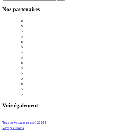
Nos partenaires
Voir également
44/649
109/649
Tous les voyages en avril 2026 !
87/649
Voyages Photos