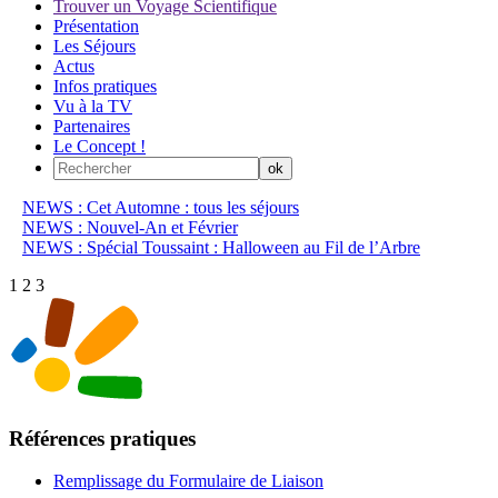
Trouver un Voyage Scientifique
Présentation
Les Séjours
Actus
Infos pratiques
Vu à la TV
Partenaires
Le Concept !
NEWS : Cet Automne : tous les séjours
NEWS : Nouvel-An et Février
NEWS : Spécial Toussaint : Halloween au Fil de l’Arbre
1
2
3
Références pratiques
Remplissage du Formulaire de Liaison