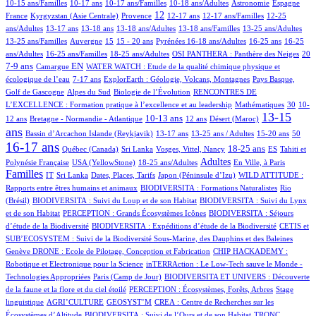
4/649
10/649
4/649
50/649
46/649
6/649
10-15 ans/Familles
10-17 ans
10-17 ans/Familles
10-18 ans/Adultes
Astronomie
Espagne
61/649
124/649
277/649
19/649
3/649
2/649
12
France
Kyrgyzstan (Asie Centrale)
Provence
12-17 ans
12-17 ans/Familles
12-25
86/649
8/649
26/649
6/649
1/649
1/649
ans/Adultes
13-17 ans
13-18 ans
13-18 ans/Adultes
13-18 ans/Familles
13-25 ans/Adultes
2/649
132/649
22/649
34/649
67/649
4/649
2/649
13-25 ans/Familles
Auvergne
15
15 - 20 ans
Pyrénées
16-18 ans/Adultes
16-25 ans
16-25
4/649
8/649
58/649
54/649
160/649
ans/Adultes
16-25 ans/Familles
18-25 ans/Adultes
OSI PANTHERA : Panthère des Neiges
20
2/649
140/649
6/649
7-9 ans
EN
Camargue
WATER WATCH : Etude de la qualité chimique physique et
13/649
18/649
27/649
écologique de l’eau
7-17 ans
ExplorEarth : Géologie, Volcans, Montagnes
Pays Basque,
13/649
4/649
94/649
Golf de Gascogne
Alpes du Sud
Biologie de l’Évolution
RENCONTRES DE
2/649
7/649
76/649
L’EXCELLENCE : Formation pratique à l’excellence et au leadership
Mathématiques
30
10-
43/649
140/649
58/649
4/649
370/649
13-15
10-13 ans
12 ans
Bretagne - Normandie - Atlantique
12 ans
Désert (Maroc)
ans
1/649
11/649
24/649
14/649
8/649
2/649
455/649
Bassin d’Arcachon
Islande (Reykjavik)
13-17 ans
13-25 ans / Adultes
15-20 ans
50
16-17 ans
23/649
4/649
4/649
177/649
47/649
17/649
18-25 ans
Québec (Canada)
Sri Lanka
Vosges, Vittel, Nancy
ES
Tahiti et
5/649
121/649
253/649
1/649
317/649
Adultes
Polynésie Française
USA (YellowStone)
18-25 ans/Adultes
En Ville, à Paris
Familles
5/649
4/649
6/649
4/649
24/649
IT
Sri Lanka
Dates, Places, Tarifs
Japon (Péninsule d’Izu)
WILD ATTITUDE :
19/649
3/649
Rapports entre êtres humains et animaux
BIODIVERSITA : Formations Naturalistes
Rio
4/649
7/649
(Brésil)
BIODIVERSITA : Suivi du Loup et de son Habitat
BIODIVERSITA : Suivi du Lynx
1/649
12/649
et de son Habitat
PERCEPTION : Grands Écosystèmes Icônes
BIODIVERSITA : Séjours
5/649
47/649
d’étude de la Biodiversité
BIODIVERSITA : Expéditions d’étude de la Biodiversité
CETIS et
17/649
SUB’ECOSYSTEM : Suivi de la Biodiversité Sous-Marine, des Dauphins et des Baleines
7/649
7/649
Genève
DRONE : Ecole de Pilotage, Conception et Fabrication
CHIP HACKADEMY :
2/649
Robotique et Electronique pour la Science
inTERRAction : Le Low-Tech sauve le Monde -
6/649
3/649
Technologies Appropriées
Paris (Camp de Jour)
BIODIVERSITA ET UNIVERS : Découverte
29/649
2/649
de la faune et la flore et du ciel étoilé
PERCEPTION : Écosystèmes, Forêts, Arbres
Stage
1/649
2/649
1/649
linguistique
AGRI’CULTURE
GEOSYST’M
CREA : Centre de Recherches sur les
2/649
2/649
Écosystèmes d’Altitude
BIODIVERSITA : Suivi de l’Ours et de son Habitat
TRONC