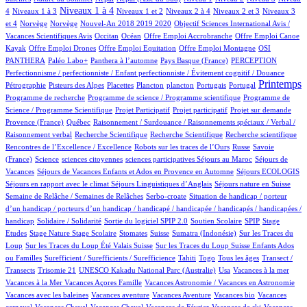
143/998
410/998
14/998
69/998
15/998
178/998
Niveaux 1 à 4
4
Niveaux 1 à 3
Niveaux 1 et 2
Niveaux 2 à 4
Niveaux 2 et 3
Niveaux 3
3/998
3/998
24/998
1/998
et 4
Norvège
Norvège
Nouvel-An 2018 2019 2020
Objectif Sciences International Avis /
9/998
189/998
1/998
1/998
Vacances Scientifiques Avis
Occitan
Océan
Offre Emploi Accrobranche
Offre Emploi Canoe
1/998
1/998
1/998
111/998
Kayak
Offre Emploi Drones
Offre Emploi Equitation
Offre Emploi Montagne
OSI
103/998
110/998
6/998
58/998
1/998
PANTHERA
Paléo Labo+
Panthera à l’automne
Pays Basque (France)
PERCEPTION
15/998
Perfectionnisme / perfectionniste / Enfant perfectionniste / Évitement cognitif / Douance
8/998
3/998
1/998
1/998
11/998
3/998
470/998
1/998
Printemps
Pétrographie
Pisteurs des Alpes
Placettes
Plancton
plancton
Portugais
Portugal
1/998
2/998
Programme de recherche
Programme de science / Programme scientifique
Programme de
1/998
1/998
17/998
84/998
Science / Programme Scientifique
Projet Participatif
Projet participatif
Projet sur demande
5/998
1/998
Provence (France)
Québec
Raisonnement / Surdouance / Raisonnements spéciaux / Verbal /
1/998
1/998
1/998
1/998
Raisonnement verbal
Recherche Scientifique
Recherche Scientifique
Recherche scientifique
5/998
102/998
4/998
Rencontres de l’Excellence / Excellence
Robots sur les traces de l’Ours
Russe
Savoie
16/998
1/998
1/998
2/998
100/998
(France)
Science
sciences citoyennes
sciences participatives
Séjours au Maroc
Séjours de
74/998
7/998
15/998
Vacances
Séjours de Vacances Enfants et Ados en Provence en Automne
Séjours ECOLOGIS
67/998
13/998
100/998
Séjours en rapport avec le climat
Séjours Linguistiques d’Anglais
Séjours nature en Suisse
17/998
1/998
Semaine de Relâche / Semaines de Relâches
Serbo-croate
Situation de handicap / porteur
d’un handicap / porteurs d’un handicap / handicapé / handicapée / handicapés / handicapées /
2/998
3/998
73/998
3/998
1/998
handicap
Solidaire / Solidarité
Sortie du logiciel SPIP 2.0
Soutien Scolaire
SPIP
Stage
1/998
16/998
1/998
192/998
4/998
2/998
Etudes
Stage Nature
Stage Scolaire
Stomates
Suisse
Sumatra (Indonésie)
Sur les Traces du
10/998
8/998
Loup
Sur les Traces du Loup Été Valais Suisse
Sur les Traces du Loup Suisse Enfants Ados
1/998
57/998
7/998
12/998
100/998
ou Familles
Surefficient / Surefficients / Surefficience
Tahiti
Togo
Tous les âges
Transect /
1/998
3/998
18/998
1/998
1/998
Transects
Trisomie 21
UNESCO Kakadu National Parc (Australie)
Usa
Vacances à la mer
1/998
62/998
1/998
Vacances à la Mer
Vacances Açores Famille
Vacances Astronomie / Vacances en Astronomie
1/998
16/998
2/998
1/998
Vacances avec les baleines
Vacances aventure
Vacances Aventure
Vacances bio
Vacances
107/998
1/998
28/998
1/998
1/998