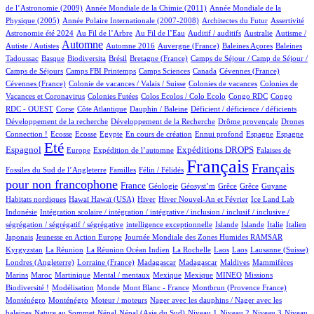
3/998
15/998
de l’Astronomie (2009)
Année Mondiale de la Chimie (2011)
Année Mondiale de la
5/998
5/998
1/998
62/998
Physique (2005)
Année Polaire Internationale (2007-2008)
Architectes du Futur
Assertivité
23/998
16/998
1/998
3/998
1/998
Astronomie été 2024
Au Fil de l’Arbre
Au Fil de l’Eau
Auditif / auditifs
Australie
Autisme /
460/998
3/998
5/998
1/998
2/998
Automne
Autiste / Autistes
Automne 2016
Auvergne (France)
Baleines Açores
Baleines
1/998
103/998
1/998
12/998
115/998
Tadoussac
Basque
Biodiversita
Brésil
Bretagne (France)
Camps de Séjour / Camp de Séjour /
4/998
17/998
4/998
3/998
1/998
Camps de Séjours
Camps FBI Printemps
Camps Sciences
Canada
Cévennes (France)
1/998
2/998
3/998
Cévennes (France)
Colonie de vacances / Valais / Suisse
Colonies de vacances
Colonies de
1/998
1/998
1/998
3/998
Vacances et Coronavirus
Colonies Futées
Colos Ecolos / Colo Ecolo
Congo RDC
Congo
1/998
16/998
1/998
1/998
1/998
RDC - OUEST
Corse
Côte Atlantique
Dauphin / Baleine
Déficient / déficience / déficients
1/998
1/998
22/998
Développement de la recherche
Développement de la Recherche
Drôme provençale
Drones
2/998
2/998
1/998
24/998
1/998
16/998
13/998
247/998
Connection !
Ecosse
Ecosse
Egypte
En cours de création
Ennui profond
Espagne
Espagne
756/998
13/998
193/998
285/998
3/998
Eté
Espagnol
Expéditions DROPS
Europe
Expédition de l’automne
Falaises de
2/998
100/998
998/998
545/998
Français
Français
Fossiles du Sud de l’Angleterre
Familles
Félin / Félidés
pour non francophone
316/998
45/998
1/998
1/998
1/998
1/998
3/998
France
Géologie
Géosyst’m
Grêce
Grêce
Guyane
3/998
3/998
169/998
28/998
8/998
1/998
Habitats nordiques
Hawaï
Hawaï (USA)
Hiver
Hiver Nouvel-An et Février
Ice Land Lab
1/998
Indonésie
Intégration scolaire / intégration / intégrative / inclusion / inclusif / inclusive /
1/998
9/998
8/998
15/998
81/998
5/998
ségrégation / ségrégatif / ségrégative
intelligence exceptionnelle
Islande
Islande
Italie
Italien
2/998
5/998
102/998
Japonais
Jeunesse en Action Europe
Journée Mondiale des Zones Humides RAMSAR
6/998
4/998
1/998
1/998
1/998
2/998
53/998
Kyrgyzstan
La Réunion
La Réunion Océan Indien
La Rochelle
Laos
Laos
Lausanne (Suisse)
2/998
3/998
3/998
1/998
1/998
Londres (Angleterre)
Lorraine (France)
Madagascar
Madagascar
Maldives
Mammifères
8/998
9/998
1/998
1/998
1/998
41/998
48/998
Marins
Maroc
Martinique
Mental / mentaux
Mexique
Mexique
MINEO
Missions
1/998
3/998
1/998
10/998
17/998
Biodiversité !
Modélisation
Monde
Mont Blanc - France
Montbrun (Provence France)
17/998
1/998
1/998
Monténégro
Monténégro
Moteur / moteurs
Nager avec les dauphins / Nager avec les
3/998
19/998
19/998
18/998
10/998
14/998
118/998
baleines
Nature au Sommet
Népal
Népal (Asie du Sud)
Niveau 1
Niveau 2
Niveau 3
Niveau