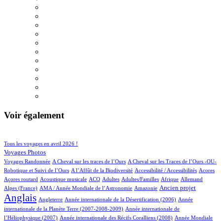
Voir également
105/998
216/998
Tous les voyages en avril 2026 !
172/998
Voyages Photos
5/998
5/998
Voyages Randonnée
A Cheval sur les traces de l’Ours
A Cheval sur les Traces de l’Ours -OU-
5/998
1/998
5/998
1/998
Robotique et Suivi de l’Ours
A l’Affût de la Biodiversité
Accessibilité / Accessibilités
Acores
1/998
100/998
32/998
14/998
3/998
73/998
20/998
Açores routard
Acoustique musicale
ACQ
Adultes
Adultes/Familles
Afrique
Allemand
12/998
13/998
309/998
769/998
Ancien projet
Alpes (France)
AMA / Année Mondiale de l’Astronomie
Amazonie
Anglais
56/998
8/998
15/998
Angleterre
Année internationale de la Désertification (2006)
Année
4/998
internationale de la Planète Terre (2007-2008-2009)
Année internationale de
3/998
12/998
l’Héliophysique (2007)
Année internationale des Récifs Coralliens (2008)
Année Mondiale