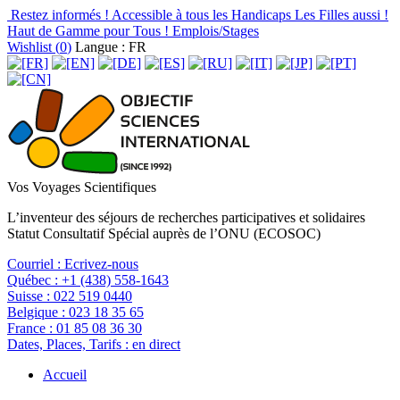
Restez informés !
Accessible à tous les Handicaps
Les Filles aussi !
Haut de Gamme pour Tous !
Emplois/Stages
Wishlist (
0
)
Langue : FR
Vos Voyages Scientifiques
L’inventeur des séjours de recherches participatives et solidaires
Statut Consultatif Spécial auprès de l’ONU (ECOSOC)
Courriel :
Ecrivez-nous
Québec :
+1 (438) 558-1643
Suisse :
022 519 0440
Belgique :
023 18 35 65
France :
01 85 08 36 30
Dates, Places, Tarifs :
en direct
Accueil