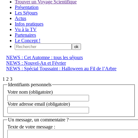
Trouver un Voyage Scientifique
Présentation
Les Séjours
Actus
Infos pratiques
Vu à la TV
Partenaires
Le Concept !
NEWS : Cet Automne : tous les séjours
NEWS : Nouvel-An et Février
NEWS : Spécial Toussaint : Halloween au Fil de l’Arbre
1
2
3
Identifiants personnels
Votre nom (obligatoire)
Votre adresse email (obligatoire)
Un message, un commentaire ?
Texte de votre message :