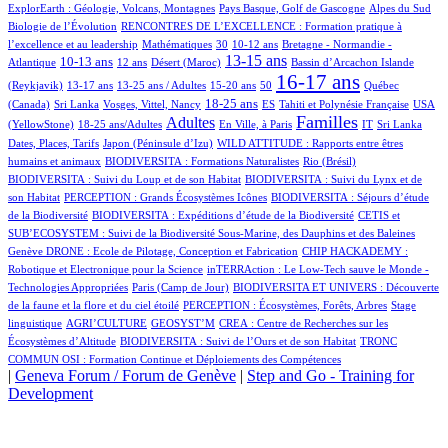
14/998
13/998
5/998
ExplorEarth : Géologie, Volcans, Montagnes
Pays Basque, Golf de Gascogne
Alpes du Sud
75/998
Biologie de l’Évolution
RENCONTRES DE L’EXCELLENCE : Formation pratique à
2/998
9/998
91/998
100/998
l’excellence et au leadership
Mathématiques
30
10-12 ans
Bretagne - Normandie -
290/998
37/998
6/998
536/998
1/998
13/998
13-15 ans
10-13 ans
Atlantique
12 ans
Désert (Maroc)
Bassin d’Arcachon
Islande
25/998
19/998
6/998
2/998
723/998
26/998
16-17 ans
(Reykjavik)
13-17 ans
13-25 ans / Adultes
15-20 ans
50
Québec
1/998
7/998
331/998
32/998
63/998
14/998
18-25 ans
(Canada)
Sri Lanka
Vosges, Vittel, Nancy
ES
Tahiti et Polynésie Française
USA
179/998
465/998
1/998
547/998
8/998
1/998
6/998
Familles
Adultes
(YellowStone)
18-25 ans/Adultes
En Ville, à Paris
IT
Sri Lanka
5/998
9/998
Dates, Places, Tarifs
Japon (Péninsule d’Izu)
WILD ATTITUDE : Rapports entre êtres
34/998
4/998
11/998
humains et animaux
BIODIVERSITA : Formations Naturalistes
Rio (Brésil)
20/998
BIODIVERSITA : Suivi du Loup et de son Habitat
BIODIVERSITA : Suivi du Lynx et de
1/998
17/998
son Habitat
PERCEPTION : Grands Écosystèmes Icônes
BIODIVERSITA : Séjours d’étude
10/998
91/998
de la Biodiversité
BIODIVERSITA : Expéditions d’étude de la Biodiversité
CETIS et
19/998
SUB’ECOSYSTEM : Suivi de la Biodiversité Sous-Marine, des Dauphins et des Baleines
12/998
13/998
Genève
DRONE : Ecole de Pilotage, Conception et Fabrication
CHIP HACKADEMY :
3/998
Robotique et Electronique pour la Science
inTERRAction : Le Low-Tech sauve le Monde -
5/998
2/998
Technologies Appropriées
Paris (Camp de Jour)
BIODIVERSITA ET UNIVERS : Découverte
37/998
3/998
de la faune et la flore et du ciel étoilé
PERCEPTION : Écosystèmes, Forêts, Arbres
Stage
2/998
2/998
1/998
linguistique
AGRI’CULTURE
GEOSYST’M
CREA : Centre de Recherches sur les
2/998
2/998
Écosystèmes d’Altitude
BIODIVERSITA : Suivi de l’Ours et de son Habitat
TRONC
COMMUN OSI : Formation Continue et Déploiements des Compétences
|
Geneva Forum / Forum de Genève
|
Step and Go - Training for
Development