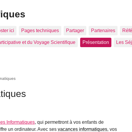
fiques
ter ici
Pages techniques
Partager
Partenaires
Réfé
ticipative et du Voyage Scientifique
Présentation
Les Sé
matiques
tiques
es Informatiques
, qui permettront à vos enfants de
offre un ordinateur. Avec ses
vacances informatiques
, vos