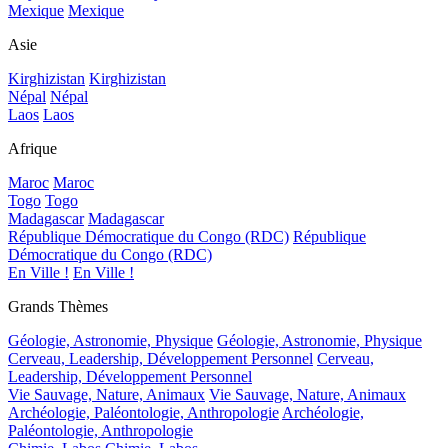
Mexique
Mexique
Asie
Kirghizistan
Kirghizistan
Népal
Népal
Laos
Laos
Afrique
Maroc
Maroc
Togo
Togo
Madagascar
Madagascar
République Démocratique du Congo (RDC)
République
Démocratique du Congo (RDC)
En Ville !
En Ville !
Grands Thèmes
Géologie, Astronomie, Physique
Géologie, Astronomie, Physique
Cerveau, Leadership, Développement Personnel
Cerveau,
Leadership, Développement Personnel
Vie Sauvage, Nature, Animaux
Vie Sauvage, Nature, Animaux
Archéologie, Paléontologie, Anthropologie
Archéologie,
Paléontologie, Anthropologie