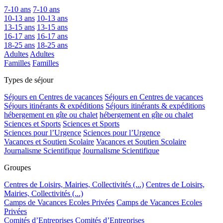
7-10 ans
7-10 ans
10-13 ans
10-13 ans
13-15 ans
13-15 ans
16-17 ans
16-17 ans
18-25 ans
18-25 ans
Adultes
Adultes
Familles
Familles
Types de séjour
Séjours en Centres de vacances
Séjours en Centres de vacances
Séjours itinérants & expéditions
Séjours itinérants & expéditions
hébergement en gîte ou chalet
hébergement en gîte ou chalet
Sciences et Sports
Sciences et Sports
Sciences pour l’Urgence
Sciences pour l’Urgence
Vacances et Soutien Scolaire
Vacances et Soutien Scolaire
Journalisme Scientifique
Journalisme Scientifique
Groupes
Centres de Loisirs, Mairies, Collectivités (...)
Centres de Loisirs,
Mairies, Collectivités (...)
Camps de Vacances Ecoles Privées
Camps de Vacances Ecoles
Privées
Comités d’Entreprises
Comités d’Entreprises