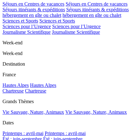
Séjours en Centres de vacances
Séjours en Centres de vacances
Séjours itinérants & expéditions
Séjours itinérants & expéditions
hébergement en gîte ou chalet
hébergement en gîte ou chalet
Sciences et Sports
Sciences et Sports
Sciences pour l’Urgence
Sciences pour l’Urgence
Journalisme Scientifique
Journalisme Scientifique
Week-end
Week-end
Destination
France
Hautes Alpes
Hautes Alpes
Chartreuse
Chartreuse
Grands Thèmes
Vie Sauvage, Nature, Animaux
Vie Sauvage, Nature, Animaux
Dates
Printemps : avril-mai
Printemps : avril-mai
Été : juin-septembre
Été : juin-septembre