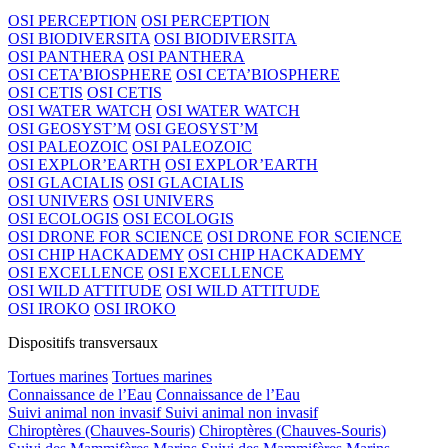
OSI PERCEPTION
OSI PERCEPTION
OSI BIODIVERSITA
OSI BIODIVERSITA
OSI PANTHERA
OSI PANTHERA
OSI CETA’BIOSPHERE
OSI CETA’BIOSPHERE
OSI CETIS
OSI CETIS
OSI WATER WATCH
OSI WATER WATCH
OSI GEOSYST’M
OSI GEOSYST’M
OSI PALEOZOIC
OSI PALEOZOIC
OSI EXPLOR’EARTH
OSI EXPLOR’EARTH
OSI GLACIALIS
OSI GLACIALIS
OSI UNIVERS
OSI UNIVERS
OSI ECOLOGIS
OSI ECOLOGIS
OSI DRONE FOR SCIENCE
OSI DRONE FOR SCIENCE
OSI CHIP HACKADEMY
OSI CHIP HACKADEMY
OSI EXCELLENCE
OSI EXCELLENCE
OSI WILD ATTITUDE
OSI WILD ATTITUDE
OSI IROKO
OSI IROKO
Dispositifs transversaux
Tortues marines
Tortues marines
Connaissance de l’Eau
Connaissance de l’Eau
Suivi animal non invasif
Suivi animal non invasif
Chiroptères (Chauves-Souris)
Chiroptères (Chauves-Souris)