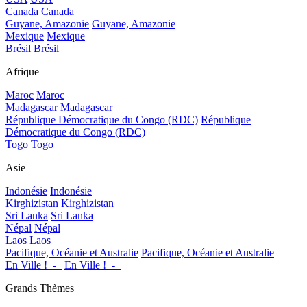
Canada
Canada
Guyane, Amazonie
Guyane, Amazonie
Mexique
Mexique
Brésil
Brésil
Afrique
Maroc
Maroc
Madagascar
Madagascar
République Démocratique du Congo (RDC)
République
Démocratique du Congo (RDC)
Togo
Togo
Asie
Indonésie
Indonésie
Kirghizistan
Kirghizistan
Sri Lanka
Sri Lanka
Népal
Népal
Laos
Laos
Pacifique, Océanie et Australie
Pacifique, Océanie et Australie
En Ville !_-_
En Ville !_-_
Grands Thèmes