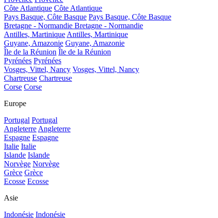
Côte Atlantique
Côte Atlantique
Pays Basque, Côte Basque
Pays Basque, Côte Basque
Bretagne - Normandie
Bretagne - Normandie
Antilles, Martinique
Antilles, Martinique
Guyane, Amazonie
Guyane, Amazonie
Île de la Réunion
Île de la Réunion
Pyrénées
Pyrénées
Vosges, Vittel, Nancy
Vosges, Vittel, Nancy
Chartreuse
Chartreuse
Corse
Corse
Europe
Portugal
Portugal
Angleterre
Angleterre
Espagne
Espagne
Italie
Italie
Islande
Islande
Norvège
Norvège
Grèce
Grèce
Ecosse
Ecosse
Asie
Indonésie
Indonésie