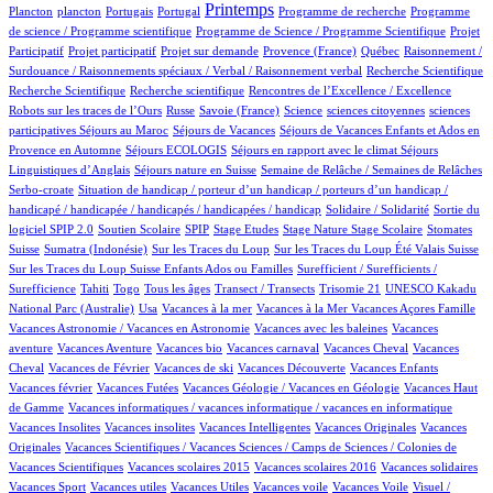
1/618
8/618
1/618
280/618
1/618
1/618
Printemps
Plancton
plancton
Portugais
Portugal
Programme de recherche
Programme
2/618
1/618
de science / Programme scientifique
Programme de Science / Programme Scientifique
Projet
1/618
14/618
41/618
3/618
1/618
Participatif
Projet participatif
Projet sur demande
Provence (France)
Québec
Raisonnement /
1/618
1/618
Surdouance / Raisonnements spéciaux / Verbal / Raisonnement verbal
Recherche Scientifique
1/618
1/618
3/618
Recherche Scientifique
Recherche scientifique
Rencontres de l’Excellence / Excellence
41/618
4/618
5/618
1/618
1/618
Robots sur les traces de l’Ours
Russe
Savoie (France)
Science
sciences citoyennes
sciences
3/618
40/618
31/618
participatives
Séjours au Maroc
Séjours de Vacances
Séjours de Vacances Enfants et Ados en
3/618
15/618
71/618
Provence en Automne
Séjours ECOLOGIS
Séjours en rapport avec le climat
Séjours
8/618
40/618
8/618
Linguistiques d’Anglais
Séjours nature en Suisse
Semaine de Relâche / Semaines de Relâches
1/618
Serbo-croate
Situation de handicap / porteur d’un handicap / porteurs d’un handicap /
2/618
3/618
handicapé / handicapée / handicapés / handicapées / handicap
Solidaire / Solidarité
Sortie du
35/618
3/618
1/618
1/618
5/618
1/618
98/618
logiciel SPIP 2.0
Soutien Scolaire
SPIP
Stage Etudes
Stage Nature
Stage Scolaire
Stomates
6/618
3/618
7/618
6/618
Suisse
Sumatra (Indonésie)
Sur les Traces du Loup
Sur les Traces du Loup Été Valais Suisse
1/618
Sur les Traces du Loup Suisse Enfants Ados ou Familles
Surefficient / Surefficients /
14/618
6/618
9/618
40/618
1/618
1/618
Surefficience
Tahiti
Togo
Tous les âges
Transect / Transects
Trisomie 21
UNESCO Kakadu
8/618
1/618
1/618
1/618
14/618
National Parc (Australie)
Usa
Vacances à la mer
Vacances à la Mer
Vacances Açores Famille
1/618
1/618
Vacances Astronomie / Vacances en Astronomie
Vacances avec les baleines
Vacances
5/618
1/618
1/618
46/618
1/618
aventure
Vacances Aventure
Vacances bio
Vacances carnaval
Vacances Cheval
Vacances
15/618
1/618
1/618
13/618
1/618
Cheval
Vacances de Février
Vacances de ski
Vacances Découverte
Vacances Enfants
2/618
16/618
1/618
Vacances février
Vacances Futées
Vacances Géologie / Vacances en Géologie
Vacances Haut
1/618
1/618
de Gamme
Vacances informatiques / vacances informatique / vacances en informatique
1/618
1/618
2/618
1/618
Vacances Insolites
Vacances insolites
Vacances Intelligentes
Vacances Originales
Vacances
5/618
Originales
Vacances Scientifiques / Vacances Sciences / Camps de Sciences / Colonies de
1/618
1/618
1/618
1/618
Vacances Scientifiques
Vacances scolaires 2015
Vacances scolaires 2016
Vacances solidaires
1/618
1/618
1/618
1/618
1/618
Vacances Sport
Vacances utiles
Vacances Utiles
Vacances voile
Vacances Voile
Visuel /