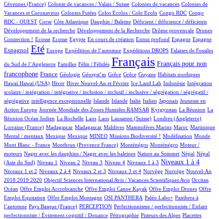
1/618
2/618
3/618
Cévennes (France)
Colonie de vacances / Valais / Suisse
Colonies de vacances
Colonies de
1/618
1/618
1/618
3/618
Vacances et Coronavirus
Colonies Futées
Colos Ecolos / Colo Ecolo
Congo RDC
Congo
1/618
11/618
1/618
1/618
1/618
RDC - OUEST
Corse
Côte Atlantique
Dauphin / Baleine
Déficient / déficience / déficients
1/618
1/618
19/618
Développement de la recherche
Développement de la Recherche
Drôme provençale
Drones
1/618
1/618
1/618
12/618
1/618
22/618
13/618
141/618
Connection !
Ecosse
Ecosse
Egypte
En cours de création
Ennui profond
Espagne
Espagne
458/618
10/618
71/618
117/618
2/618
Eté
Espagnol
Europe
Expédition de l’automne
Expéditions DROPS
Falaises de Fossiles
2/618
40/618
618/618
269/618
Français
Français pour non
du Sud de l’Angleterre
Familles
Félin / Félidés
199/618
32/618
1/618
1/618
1/618
1/618
2/618
2/618
francophone
France
Géologie
Géosyst’m
Grêce
Grêce
Guyane
Habitats nordiques
2/618
101/618
19/618
8/618
1/618
1/618
Hawaï
Hawaï (USA)
Hiver
Hiver Nouvel-An et Février
Ice Land Lab
Indonésie
Intégration
scolaire / intégration / intégrative / inclusion / inclusif / inclusive / ségrégation / ségrégatif /
1/618
9/618
8/618
4/618
37/618
5/618
3/618
ségrégative
intelligence exceptionnelle
Islande
Islande
Italie
Italien
Japonais
Jeunesse en
5/618
41/618
5/618
4/618
Action Europe
Journée Mondiale des Zones Humides RAMSAR
Kyrgyzstan
La Réunion
La
1/618
1/618
1/618
7/618
62/618
2/618
Réunion Océan Indien
La Rochelle
Laos
Laos
Lausanne (Suisse)
Londres (Angleterre)
6/618
6/618
1/618
1/618
8/618
9/618
1/618
Lorraine (France)
Madagascar
Madagascar
Maldives
Mammifères Marins
Maroc
Martinique
1/618
1/618
21/618
30/618
1/618
3/618
1/618
Mental / mentaux
Mexique
Mexique
MINEO
Missions Biodiversité !
Modélisation
Monde
7/618
8/618
8/618
1/618
Mont Blanc - France
Montbrun (Provence France)
Monténégro
Monténégro
Moteur /
1/618
2/618
12/618
12/618
moteurs
Nager avec les dauphins / Nager avec les baleines
Nature au Sommet
Népal
Népal
9/618
9/618
10/618
54/618
62/618
275/618
7/618
Niveaux 1 à 4
(Asie du Sud)
Niveau 1
Niveau 2
Niveau 3
Niveau 4
Niveaux 1 à 3
47/618
9/618
125/618
2/618
2/618
11/618
Niveaux 1 et 2
Niveaux 2 à 4
Niveaux 2 et 3
Niveaux 3 et 4
Norvège
Norvège
Nouvel-An
1/618
6/618
87/618
2018 2019 2020
Objectif Sciences International Avis / Vacances Scientifiques Avis
Occitan
1/618
1/618
1/618
1/618
Océan
Offre Emploi Accrobranche
Offre Emploi Canoe Kayak
Offre Emploi Drones
Offre
1/618
47/618
48/618
46/618
Emploi Equitation
Offre Emploi Montagne
OSI PANTHERA
Paléo Labo+
Panthera à
3/618
31/618
1/618
l’automne
Pays Basque (France)
PERCEPTION
Perfectionnisme / perfectionniste / Enfant
4/618
6/618
3/618
1/618
perfectionniste / Évitement cognitif / Douance
Pétrographie
Pisteurs des Alpes
Placettes