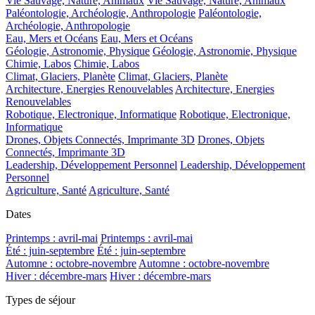
Vie Sauvage, Nature, Animaux
Vie Sauvage, Nature, Animaux
Paléontologie, Archéologie, Anthropologie
Paléontologie,
Archéologie, Anthropologie
Eau, Mers et Océans
Eau, Mers et Océans
Géologie, Astronomie, Physique
Géologie, Astronomie, Physique
Chimie, Labos
Chimie, Labos
Climat, Glaciers, Planète
Climat, Glaciers, Planète
Architecture, Energies Renouvelables
Architecture, Energies
Renouvelables
Robotique, Electronique, Informatique
Robotique, Electronique,
Informatique
Drones, Objets Connectés, Imprimante 3D
Drones, Objets
Connectés, Imprimante 3D
Leadership, Développement Personnel
Leadership, Développement
Personnel
Agriculture, Santé
Agriculture, Santé
Dates
Printemps : avril-mai
Printemps : avril-mai
Été : juin-septembre
Été : juin-septembre
Automne : octobre-novembre
Automne : octobre-novembre
Hiver : décembre-mars
Hiver : décembre-mars
Types de séjour