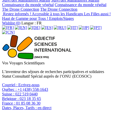
Suivi des Mammifères Marins
Suivi des Mammifères Marins
Connaissance du monde végétal
Connaissance du monde végétal
The Drone Connection
The Drone Connection
Restez informés !
Accessible à tous les Handicaps
Les Filles aussi !
Haut de Gamme pour Tous !
Emplois/Stages
Wishlist (
0
)
Langue : FR
Vos Voyages Scientifiques
L’inventeur des séjours de recherches participatives et solidaires
Statut Consultatif Spécial auprès de l’ONU (ECOSOC)
Courriel :
Ecrivez-nous
Québec :
+1 (438) 558-1643
Suisse :
022 519 0440
Belgique :
023 18 35 65
France :
01 85 08 36 30
Dates, Places, Tarifs :
en direct