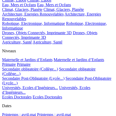
Chimie, Labos
Chimie, Labos
Eau, Mers et Océans
Eau, Mers et Océans
Climat, Glaciers, Planète
Climat, Glaciers, Planète
Architecture, Energies Renouvelables
Architecture, Energies
Renouvelables
Robotique, Electronique, Informatique
Robotique, Electronique,
Informatique
Drones, Objets Connectés, Imprimante 3D
Drones, Objets
Connectés, Imprimante 3D
Agriculture, Santé
Agriculture, Santé
Niveaux
Maternelle et Jardins d’Enfants
Maternelle et Jardins d’Enfants
Primaire
Primaire
Secondaire obligatoire (Collège...)
Secondaire obligatoire
(Collège...)
Secondaire Post-Obligatoire (Lycée...)
Secondaire Post-Obligatoire
(Lycée...)
Universités, Ecoles d’Ingénieurs...
Universités, Ecoles
d’Ingénieurs...
Ecoles Doctorales
Ecoles Doctorales
Dates
Printemps : avril-mai
Printemps : avril-mai