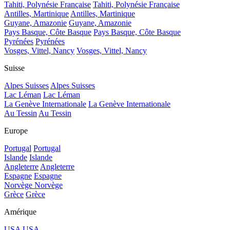
Tahiti, Polynésie Française
Tahiti, Polynésie Française
Antilles, Martinique
Antilles, Martinique
Guyane, Amazonie
Guyane, Amazonie
Pays Basque, Côte Basque
Pays Basque, Côte Basque
Pyrénées
Pyrénées
Vosges, Vittel, Nancy
Vosges, Vittel, Nancy
Suisse
Alpes Suisses
Alpes Suisses
Lac Léman
Lac Léman
La Genève Internationale
La Genève Internationale
Au Tessin
Au Tessin
Europe
Portugal
Portugal
Islande
Islande
Angleterre
Angleterre
Espagne
Espagne
Norvège
Norvège
Grèce
Grèce
Amérique
USA
USA