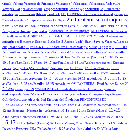
6/618
1/618
1/618
36/618
visuels
Volcans Vacances de Printemps
Volontaire / Volontariat
Volontariat / Volontaire
7/618
69/618
Voyages Plongée Scientifique
Voyages Scientifiques / Voyage Scientifique
1 éducateur
4/618
1/618
9/618
204/618
18/618
6/618
FR
scientifique
1 formateur
0-6 ans
facebook
UNIVERS : Astronomie et Astrophysique
2 à
397/618
10/618
2 éducateurs scientifiques
3 encadrants dont 1 népalais issu de OSI Népal
3-
78/618
32/618
8/618
6 ans
Alpes (Suisse)
BIODIVERSITA : Suivi du Lynx, du Loup, et de l’Ours
PERCEPTION :
1/618
158/618
45/618
3 éducateurs scientifiques
Écosystèmes, Rivière, Eau
twitter
BIODIVERSITA : Suivi de
35/618
1/618
23/618
la Biodiversité
INFO SPECIALE ECLIPSE DE SOLEIL ÉTÉ 2026
Youtube
4 éducateurs
1/618
1/618
17/618
5/618
10/618
scientifiques
Ecriture et Sciences
LinkedIn
5
Acores (voile)
Haute-Savoie, Vercors, Alpes du
48/618
2/618
4/618
1/618
26/618
42/618
11/618
50/618
Sud, Mont Blanc,...
PALEOZOIC : Dinosaures et Paléontologie
Suisse
Togo
6
6
7
7-12 ans
3/618
25/618
21/618
2/618
8/618
3/618
7-12 ans/Familles
7-17 ans
7-17 ans/Familles
7-18 ans
7-25 ans/Adultes
7-25 ans/Familles
1/618
1/618
42/618
1/618
6/618
64/618
3/618
1/618
Amazonie
Belgique
Vercors
8
Chartreuse
Sicile et îles Eoliennes (Volcans)
10
10-15 ans
11/618
8/618
4/618
37/618
35/618
8/618
10-15 ans/Familles
10-17 ans
10-17 ans/Familles
10-18 ans/Adultes
Astronomie
Espagne
49/618
126/618
277/618
15/618
2/618
1/618
12
France
Kyrgyzstan (Asie Centrale)
Provence
12-17 ans
12-17 ans/Familles
12-25
87/618
7/618
32/618
7/618
1/618
4/618
ans/Adultes
13-17 ans
13-18 ans
13-18 ans/Adultes
13-18 ans/Familles
13-25 ans/Adultes
3/618
120/618
15/618
38/618
55/618
2/618
2/618
13-25 ans/Familles
Auvergne
15
15 - 20 ans
Pyrénées
16-18 ans/Adultes
16-25 ans
16-25
2/618
12/618
47/618
39/618
159/618
ans/Adultes
16-25 ans/Familles
18-25 ans/Adultes
OSI PANTHERA : Panthère des Neiges
20
2/618
119/618
11/618
7-9 ans
Camargue
EN
WATER WATCH : Etude de la qualité chimique physique et
12/618
29/618
17/618
écologique de l’eau
7-17 ans
ExplorEarth : Géologie, Volcans, Montagnes
Pays Basque,
11/618
3/618
79/618
Golf de Gascogne
Alpes du Sud
Biologie de l’Évolution
RENCONTRES DE
2/618
7/618
74/618
L’EXCELLENCE : Formation pratique à l’excellence et au leadership
Mathématiques
30
10-
45/618
142/618
39/618
6/618
353/618
13-15
10-13 ans
12 ans
Bretagne - Normandie - Atlantique
12 ans
Désert (Maroc)
ans
1/618
13/618
23/618
13/618
6/618
2/618
429/618
Bassin d’Arcachon
Islande (Reykjavik)
13-17 ans
13-25 ans / Adultes
15-20 ans
50
16-17 ans
24/618
2/618
9/618
171/618
36/618
20/618
18-25 ans
Québec (Canada)
Sri Lanka
Vosges, Vittel, Nancy
ES
Tahiti et
7/618
102/618
245/618
1/618
306/618
Adultes
Polynésie Française
USA (YellowStone)
18-25 ans/Adultes
En Ville, à Paris