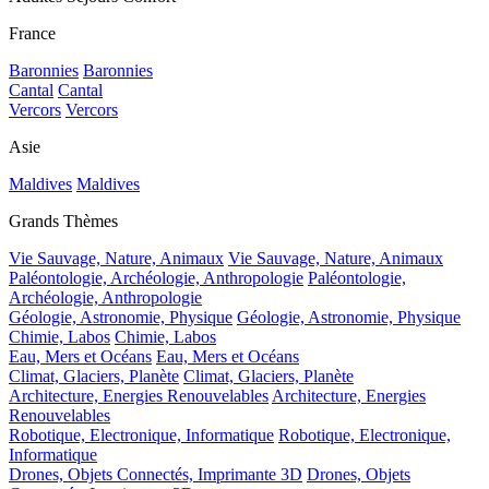
France
Baronnies
Baronnies
Cantal
Cantal
Vercors
Vercors
Asie
Maldives
Maldives
Grands Thèmes
Vie Sauvage, Nature, Animaux
Vie Sauvage, Nature, Animaux
Paléontologie, Archéologie, Anthropologie
Paléontologie,
Archéologie, Anthropologie
Géologie, Astronomie, Physique
Géologie, Astronomie, Physique
Chimie, Labos
Chimie, Labos
Eau, Mers et Océans
Eau, Mers et Océans
Climat, Glaciers, Planète
Climat, Glaciers, Planète
Architecture, Energies Renouvelables
Architecture, Energies
Renouvelables
Robotique, Electronique, Informatique
Robotique, Electronique,
Informatique
Drones, Objets Connectés, Imprimante 3D
Drones, Objets