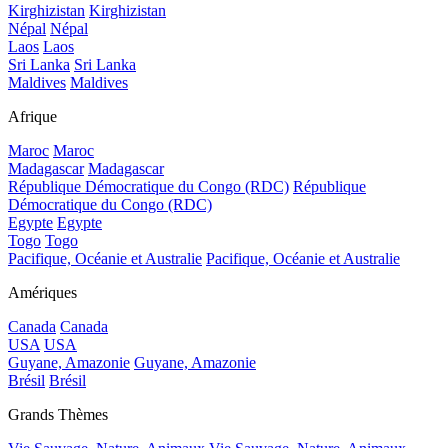
Kirghizistan
Kirghizistan
Népal
Népal
Laos
Laos
Sri Lanka
Sri Lanka
Maldives
Maldives
Afrique
Maroc
Maroc
Madagascar
Madagascar
République Démocratique du Congo (RDC)
République
Démocratique du Congo (RDC)
Egypte
Egypte
Togo
Togo
Pacifique, Océanie et Australie
Pacifique, Océanie et Australie
Amériques
Canada
Canada
USA
USA
Guyane, Amazonie
Guyane, Amazonie
Brésil
Brésil
Grands Thèmes