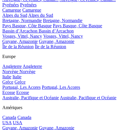
Pyrénées
Pyrénées
Camargue
Camargue
Alpes du Sud
Alpes du Sud
Bretagne, Normandie
Bretagne, Normandie
Pays Basque, Côte Basque
Pays Basque, Côte Basque
Bassin d’Arcachon
Bassin d’Arcachon
Vosges, Vittel, Nancy
Vosges, Vittel, Nancy
Guyane, Amazonie
Guyane, Amazonie
Île de la Réunion
Île de la Réunion
Europe
Angleterre
Angleterre
Norvège
Norvège
Italie
Italie
Grèce
Grèce
Portugal, Les Acores
Portugal, Les Acores
Ecosse
Ecosse
Australie, Pacifique et Océanie
Australie, Pacifique et Océanie
Amériques
Canada
Canada
USA
USA
Guyane, Amazonie
Guyane, Amazonie