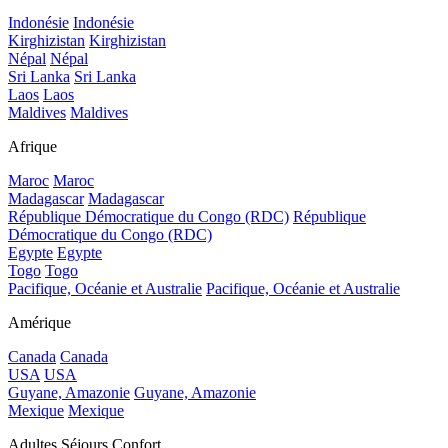
Indonésie
Indonésie
Kirghizistan
Kirghizistan
Népal
Népal
Sri Lanka
Sri Lanka
Laos
Laos
Maldives
Maldives
Afrique
Maroc
Maroc
Madagascar
Madagascar
République Démocratique du Congo (RDC)
République
Démocratique du Congo (RDC)
Egypte
Egypte
Togo
Togo
Pacifique, Océanie et Australie
Pacifique, Océanie et Australie
Amérique
Canada
Canada
USA
USA
Guyane, Amazonie
Guyane, Amazonie
Mexique
Mexique
Adultes Séjours Confort