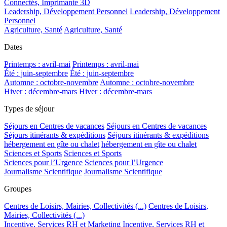
Connectés, Imprimante 3D
Leadership, Développement Personnel
Leadership, Développement
Personnel
Agriculture, Santé
Agriculture, Santé
Dates
Printemps : avril-mai
Printemps : avril-mai
Été : juin-septembre
Été : juin-septembre
Automne : octobre-novembre
Automne : octobre-novembre
Hiver : décembre-mars
Hiver : décembre-mars
Types de séjour
Séjours en Centres de vacances
Séjours en Centres de vacances
Séjours itinérants & expéditions
Séjours itinérants & expéditions
hébergement en gîte ou chalet
hébergement en gîte ou chalet
Sciences et Sports
Sciences et Sports
Sciences pour l’Urgence
Sciences pour l’Urgence
Journalisme Scientifique
Journalisme Scientifique
Groupes
Centres de Loisirs, Mairies, Collectivités (...)
Centres de Loisirs,
Mairies, Collectivités (...)
Incentive, Services RH et Marketing
Incentive, Services RH et