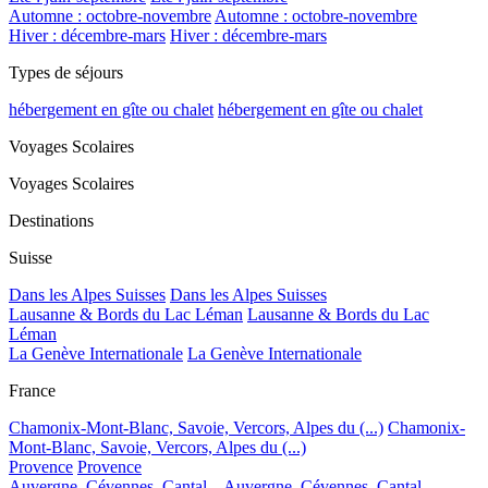
Automne : octobre-novembre
Automne : octobre-novembre
Hiver : décembre-mars
Hiver : décembre-mars
Types de séjours
hébergement en gîte ou chalet
hébergement en gîte ou chalet
Voyages Scolaires
Voyages Scolaires
Destinations
Suisse
Dans les Alpes Suisses
Dans les Alpes Suisses
Lausanne & Bords du Lac Léman
Lausanne & Bords du Lac
Léman
La Genève Internationale
La Genève Internationale
France
Chamonix-Mont-Blanc, Savoie, Vercors, Alpes du (...)
Chamonix-
Mont-Blanc, Savoie, Vercors, Alpes du (...)
Provence
Provence
Auvergne, Cévennes, Cantal...
Auvergne, Cévennes, Cantal...