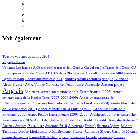
Voir également
47/618
90/618
Tous les voyages en avril 2026 !
78/618
Voyages Photos
4/618
4/618
Voyages Randonnée
A Cheval sur les traces de l’Ours
A Cheval sur les Traces de l’Ours -OU-
3/618
1/618
4/618
1/618
Robotique et Suivi de l’Ours
A l’Affût de la Biodiversité
Accessibilité / Accessibilités
Acores
1/618
40/618
18/618
13/618
3/618
32/618
19/618
Açores routard
Acoustique musicale
ACQ
Adultes
Adultes/Familles
Afrique
Allemand
12/618
4/618
206/618
466/618
Ancien projet
Alpes (France)
AMA / Année Mondiale de l’Astronomie
Amazonie
Anglais
64/618
6/618
14/618
Angleterre
Année internationale de la Désertification (2006)
Année
4/618
internationale de la Planète Terre (2007-2008-2009)
Année internationale de
1/618
11/618
l’Héliophysique (2007)
Année internationale des Récifs Coralliens (2008)
Année Mondiale
2/618
15/618
de l’Astronomie (2009)
Année Mondiale de la Chimie (2011)
Année Mondiale de la
5/618
2/618
1/618
14/618
Physique (2005)
Année Polaire Internationale (2007-2008)
Architectes du Futur
Assertivité
14/618
7/618
1/618
1/618
1/618
Astronomie été 2024
Au Fil de l’Arbre
Au Fil de l’Eau
Auditif / auditifs
Australie
Autisme /
274/618
3/618
5/618
1/618
2/618
Automne
Autiste / Autistes
Automne 2016
Auvergne (France)
Baleines Açores
Baleines
1/618
63/618
1/618
11/618
44/618
Tadoussac
Basque
Biodiversita
Brésil
Bretagne (France)
Camps de Séjour / Camp de Séjour /
2/618
6/618
6/618
2/618
1/618
Camps de Séjours
Camps FBI Printemps
Camps Sciences
Canada
Cévennes (France)