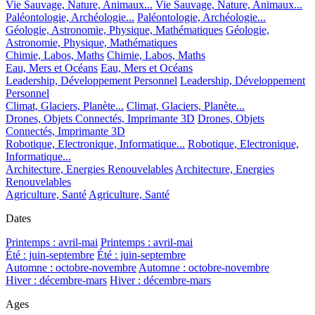
Vie Sauvage, Nature, Animaux...
Vie Sauvage, Nature, Animaux...
Paléontologie, Archéologie...
Paléontologie, Archéologie...
Géologie, Astronomie, Physique, Mathématiques
Géologie,
Astronomie, Physique, Mathématiques
Chimie, Labos, Maths
Chimie, Labos, Maths
Eau, Mers et Océans
Eau, Mers et Océans
Leadership, Développement Personnel
Leadership, Développement
Personnel
Climat, Glaciers, Planète...
Climat, Glaciers, Planète...
Drones, Objets Connectés, Imprimante 3D
Drones, Objets
Connectés, Imprimante 3D
Robotique, Electronique, Informatique...
Robotique, Electronique,
Informatique...
Architecture, Energies Renouvelables
Architecture, Energies
Renouvelables
Agriculture, Santé
Agriculture, Santé
Dates
Printemps : avril-mai
Printemps : avril-mai
Été : juin-septembre
Été : juin-septembre
Automne : octobre-novembre
Automne : octobre-novembre
Hiver : décembre-mars
Hiver : décembre-mars
Ages