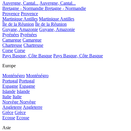
Auvergne, Cantal...
Auvergne, Cantal...
Bretagne - Normandie
Bretagne - Normandie
Provence
Provence
Martinique Antilles
Martinique Antilles
Île de la Réunion
Île de la Réunion
Guyane, Amazonie
Guyane, Amazonie
Pyrénées
Pyrénées
Camargue
Camargue
Chartreuse
Chartreuse
Corse
Corse
Pays Basque, Côte Basque
Pays Basque, Côte Basque
Europe
Monténégro
Monténégro
Portugal
Portugal
Espagne
Espagne
Islande
Islande
Italie
Italie
Norvège
Norvège
Angleterre
Angleterre
Grèce
Grèce
Ecosse
Ecosse
Asie