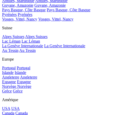
Antilles, Martinique
Antilles, Martinique
Guyane, Amazonie
Guyane, Amazonie
Pays Basque, Côte Basque
Pays Basque, Côte Basque
Pyrénées
Pyrénées
Vosges, Vittel, Nancy
Vosges, Vittel, Nancy
Suisse
Alpes Suisses
Alpes Suisses
Lac Léman
Lac Léman
La Genève Internationale
La Genève Internationale
Au Tessin
Au Tessin
Europe
Portugal
Portugal
Islande
Islande
Angleterre
Angleterre
Espagne
Espagne
Norvège
Norvège
Grèce
Grèce
Amérique
USA
USA
Canada
Canada