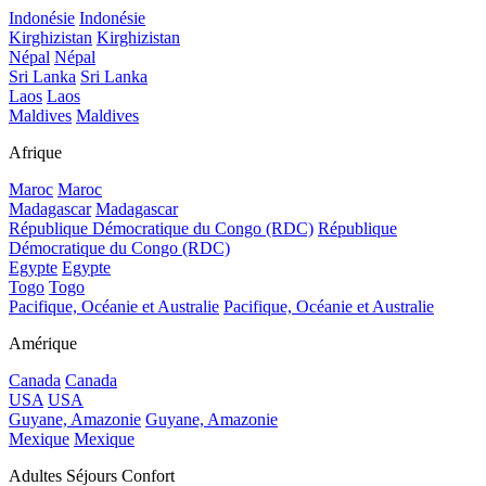
Indonésie
Indonésie
Kirghizistan
Kirghizistan
Népal
Népal
Sri Lanka
Sri Lanka
Laos
Laos
Maldives
Maldives
Afrique
Maroc
Maroc
Madagascar
Madagascar
République Démocratique du Congo (RDC)
République
Démocratique du Congo (RDC)
Egypte
Egypte
Togo
Togo
Pacifique, Océanie et Australie
Pacifique, Océanie et Australie
Amérique
Canada
Canada
USA
USA
Guyane, Amazonie
Guyane, Amazonie
Mexique
Mexique
Adultes Séjours Confort