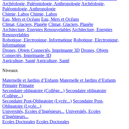
Archéologie, Paléontologie, Anthropologie
Archéologie,
Paléontologie, Anthropologie
Chimie, Labos
Chimie, Labos
Eau, Mers et Océans
Eau, Mers et Océans
Climat, Glaciers, Planète
Climat, Glaciers, Planète
Architecture, Energies Renouvelables
Architecture, Energies
Renouvelables
Robotique, Electronique, Informatique
Robotique, Electronique,
Informatique
Drones, Objets Connectés, Imprimante 3D
Drones, Objets
Connectés, Imprimante 3D
Agriculture, Santé
Agriculture, Santé
Niveaux
Maternelle et Jardins d’Enfants
Maternelle et Jardins d’Enfants
Primaire
Primaire
Secondaire obligatoire (Collège...)
Secondaire obligatoire
(Collège...)
Secondaire Post-Obligatoire (Lycée...)
Secondaire Post-
Obligatoire (Lycée...)
Universités, Ecoles d’Ingénieurs...
Universités, Ecoles
d’Ingénieurs...
Ecoles Doctorales
Ecoles Doctorales