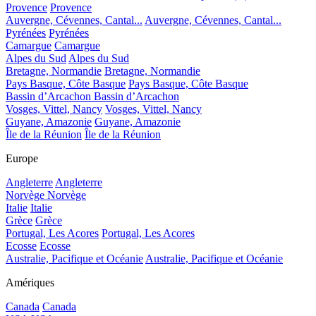
Provence
Provence
Auvergne, Cévennes, Cantal...
Auvergne, Cévennes, Cantal...
Pyrénées
Pyrénées
Camargue
Camargue
Alpes du Sud
Alpes du Sud
Bretagne, Normandie
Bretagne, Normandie
Pays Basque, Côte Basque
Pays Basque, Côte Basque
Bassin d’Arcachon
Bassin d’Arcachon
Vosges, Vittel, Nancy
Vosges, Vittel, Nancy
Guyane, Amazonie
Guyane, Amazonie
Île de la Réunion
Île de la Réunion
Europe
Angleterre
Angleterre
Norvège
Norvège
Italie
Italie
Grèce
Grèce
Portugal, Les Acores
Portugal, Les Acores
Ecosse
Ecosse
Australie, Pacifique et Océanie
Australie, Pacifique et Océanie
Amériques
Canada
Canada