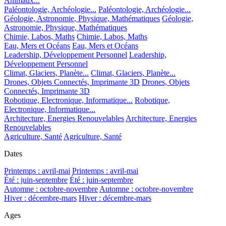
Animaux...
Paléontologie, Archéologie...
Paléontologie, Archéologie...
Géologie, Astronomie, Physique, Mathématiques
Géologie,
Astronomie, Physique, Mathématiques
Chimie, Labos, Maths
Chimie, Labos, Maths
Eau, Mers et Océans
Eau, Mers et Océans
Leadership, Développement Personnel
Leadership,
Développement Personnel
Climat, Glaciers, Planète...
Climat, Glaciers, Planète...
Drones, Objets Connectés, Imprimante 3D
Drones, Objets
Connectés, Imprimante 3D
Robotique, Electronique, Informatique...
Robotique,
Electronique, Informatique...
Architecture, Energies Renouvelables
Architecture, Energies
Renouvelables
Agriculture, Santé
Agriculture, Santé
Dates
Printemps : avril-mai
Printemps : avril-mai
Été : juin-septembre
Été : juin-septembre
Automne : octobre-novembre
Automne : octobre-novembre
Hiver : décembre-mars
Hiver : décembre-mars
Ages