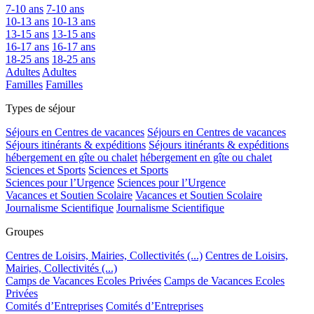
7-10 ans
7-10 ans
10-13 ans
10-13 ans
13-15 ans
13-15 ans
16-17 ans
16-17 ans
18-25 ans
18-25 ans
Adultes
Adultes
Familles
Familles
Types de séjour
Séjours en Centres de vacances
Séjours en Centres de vacances
Séjours itinérants & expéditions
Séjours itinérants & expéditions
hébergement en gîte ou chalet
hébergement en gîte ou chalet
Sciences et Sports
Sciences et Sports
Sciences pour l’Urgence
Sciences pour l’Urgence
Vacances et Soutien Scolaire
Vacances et Soutien Scolaire
Journalisme Scientifique
Journalisme Scientifique
Groupes
Centres de Loisirs, Mairies, Collectivités (...)
Centres de Loisirs,
Mairies, Collectivités (...)
Camps de Vacances Ecoles Privées
Camps de Vacances Ecoles
Privées
Comités d’Entreprises
Comités d’Entreprises