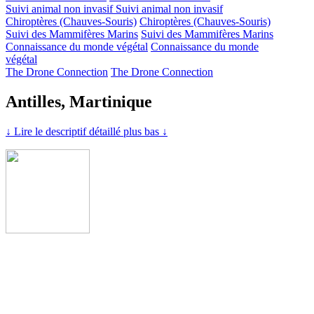
Suivi animal non invasif
Suivi animal non invasif
Chiroptères (Chauves-Souris)
Chiroptères (Chauves-Souris)
Suivi des Mammifères Marins
Suivi des Mammifères Marins
Connaissance du monde végétal
Connaissance du monde
végétal
The Drone Connection
The Drone Connection
Antilles, Martinique
↓ Lire le descriptif détaillé plus bas ↓