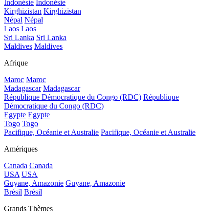
Indonésie
Indonésie
Kirghizistan
Kirghizistan
Népal
Népal
Laos
Laos
Sri Lanka
Sri Lanka
Maldives
Maldives
Afrique
Maroc
Maroc
Madagascar
Madagascar
République Démocratique du Congo (RDC)
République
Démocratique du Congo (RDC)
Egypte
Egypte
Togo
Togo
Pacifique, Océanie et Australie
Pacifique, Océanie et Australie
Amériques
Canada
Canada
USA
USA
Guyane, Amazonie
Guyane, Amazonie
Brésil
Brésil
Grands Thèmes