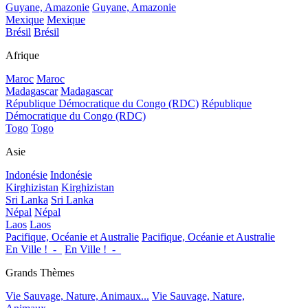
Guyane, Amazonie
Guyane, Amazonie
Mexique
Mexique
Brésil
Brésil
Afrique
Maroc
Maroc
Madagascar
Madagascar
République Démocratique du Congo (RDC)
République
Démocratique du Congo (RDC)
Togo
Togo
Asie
Indonésie
Indonésie
Kirghizistan
Kirghizistan
Sri Lanka
Sri Lanka
Népal
Népal
Laos
Laos
Pacifique, Océanie et Australie
Pacifique, Océanie et Australie
En Ville !_-_
En Ville !_-_
Grands Thèmes
Vie Sauvage, Nature, Animaux...
Vie Sauvage, Nature,