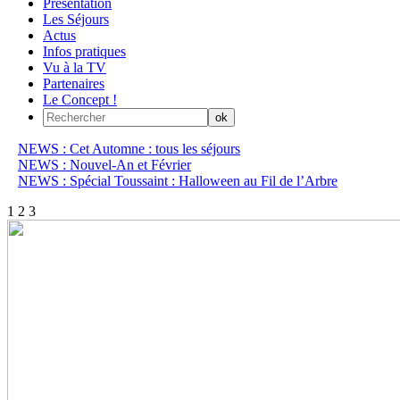
Présentation
Les Séjours
Actus
Infos pratiques
Vu à la TV
Partenaires
Le Concept !
NEWS : Cet Automne : tous les séjours
NEWS : Nouvel-An et Février
NEWS : Spécial Toussaint : Halloween au Fil de l’Arbre
1
2
3