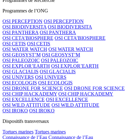
Programmes de Recherche
Programmes de l’ONG
OSI PERCEPTION
OSI PERCEPTION
OSI BIODIVERSITA
OSI BIODIVERSITA
OSI PANTHERA
OSI PANTHERA
OSI CETA’BIOSPHERE
OSI CETA’BIOSPHERE
OSI CETIS
OSI CETIS
OSI WATER WATCH
OSI WATER WATCH
OSI GEOSYST’M
OSI GEOSYST’M
OSI PALEOZOIC
OSI PALEOZOIC
OSI EXPLOR’EARTH
OSI EXPLOR’EARTH
OSI GLACIALIS
OSI GLACIALIS
OSI UNIVERS
OSI UNIVERS
OSI ECOLOGIS
OSI ECOLOGIS
OSI DRONE FOR SCIENCE
OSI DRONE FOR SCIENCE
OSI CHIP HACKADEMY
OSI CHIP HACKADEMY
OSI EXCELLENCE
OSI EXCELLENCE
OSI WILD ATTITUDE
OSI WILD ATTITUDE
OSI IROKO
OSI IROKO
Dispositifs transversaux
Tortues marines
Tortues marines
Connaissance de l’Eau
Connaissance de l’Eau