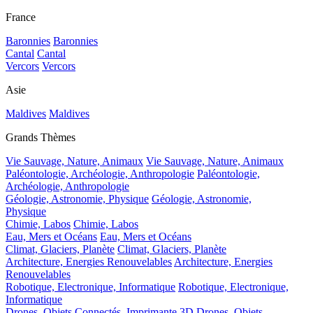
France
Baronnies
Baronnies
Cantal
Cantal
Vercors
Vercors
Asie
Maldives
Maldives
Grands Thèmes
Vie Sauvage, Nature, Animaux
Vie Sauvage, Nature, Animaux
Paléontologie, Archéologie, Anthropologie
Paléontologie,
Archéologie, Anthropologie
Géologie, Astronomie, Physique
Géologie, Astronomie,
Physique
Chimie, Labos
Chimie, Labos
Eau, Mers et Océans
Eau, Mers et Océans
Climat, Glaciers, Planète
Climat, Glaciers, Planète
Architecture, Energies Renouvelables
Architecture, Energies
Renouvelables
Robotique, Electronique, Informatique
Robotique, Electronique,
Informatique
Drones, Objets Connectés, Imprimante 3D
Drones, Objets