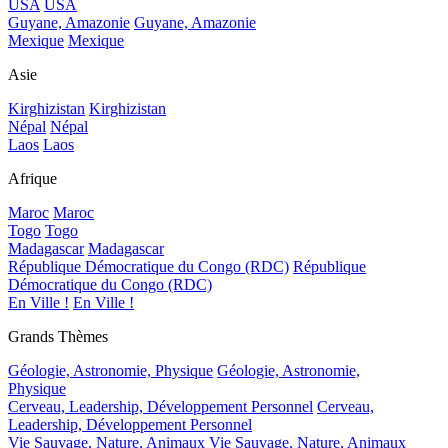
USA
USA
Guyane, Amazonie
Guyane, Amazonie
Mexique
Mexique
Asie
Kirghizistan
Kirghizistan
Népal
Népal
Laos
Laos
Afrique
Maroc
Maroc
Togo
Togo
Madagascar
Madagascar
République Démocratique du Congo (RDC)
République
Démocratique du Congo (RDC)
En Ville !
En Ville !
Grands Thèmes
Géologie, Astronomie, Physique
Géologie, Astronomie,
Physique
Cerveau, Leadership, Développement Personnel
Cerveau,
Leadership, Développement Personnel
Vie Sauvage, Nature, Animaux
Vie Sauvage, Nature, Animaux