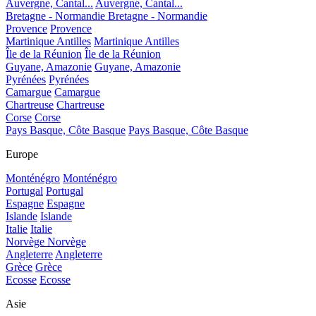
Auvergne, Cantal...
Auvergne, Cantal...
Bretagne - Normandie
Bretagne - Normandie
Provence
Provence
Martinique Antilles
Martinique Antilles
Île de la Réunion
Île de la Réunion
Guyane, Amazonie
Guyane, Amazonie
Pyrénées
Pyrénées
Camargue
Camargue
Chartreuse
Chartreuse
Corse
Corse
Pays Basque, Côte Basque
Pays Basque, Côte Basque
Europe
Monténégro
Monténégro
Portugal
Portugal
Espagne
Espagne
Islande
Islande
Italie
Italie
Norvège
Norvège
Angleterre
Angleterre
Grèce
Grèce
Ecosse
Ecosse
Asie