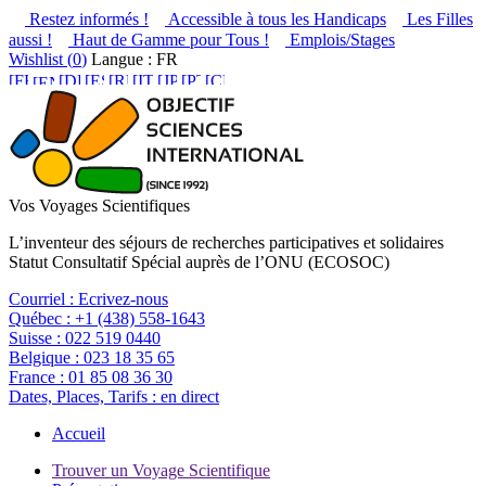
Restez informés !
Accessible à tous les Handicaps
Les Filles
aussi !
Haut de Gamme pour Tous !
Emplois/Stages
Wishlist (
0
)
Langue : FR
Vos Voyages Scientifiques
L’inventeur des séjours de recherches participatives et solidaires
Statut Consultatif Spécial auprès de l’ONU (ECOSOC)
Courriel :
Ecrivez-nous
Québec :
+1 (438) 558-1643
Suisse :
022 519 0440
Belgique :
023 18 35 65
France :
01 85 08 36 30
Dates, Places, Tarifs :
en direct
Accueil
Trouver un Voyage Scientifique