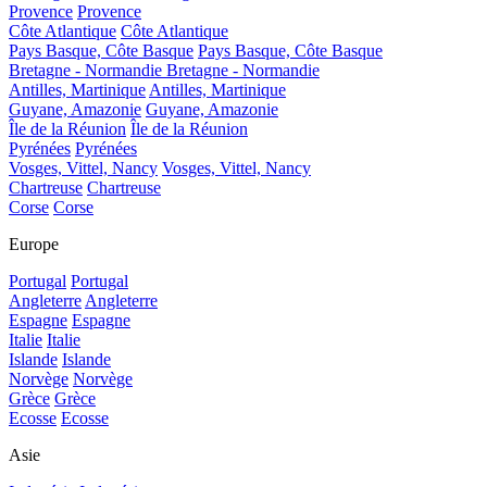
Provence
Provence
Côte Atlantique
Côte Atlantique
Pays Basque, Côte Basque
Pays Basque, Côte Basque
Bretagne - Normandie
Bretagne - Normandie
Antilles, Martinique
Antilles, Martinique
Guyane, Amazonie
Guyane, Amazonie
Île de la Réunion
Île de la Réunion
Pyrénées
Pyrénées
Vosges, Vittel, Nancy
Vosges, Vittel, Nancy
Chartreuse
Chartreuse
Corse
Corse
Europe
Portugal
Portugal
Angleterre
Angleterre
Espagne
Espagne
Italie
Italie
Islande
Islande
Norvège
Norvège
Grèce
Grèce
Ecosse
Ecosse
Asie