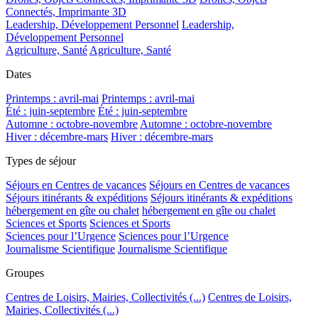
Connectés, Imprimante 3D
Leadership, Développement Personnel
Leadership,
Développement Personnel
Agriculture, Santé
Agriculture, Santé
Dates
Printemps : avril-mai
Printemps : avril-mai
Été : juin-septembre
Été : juin-septembre
Automne : octobre-novembre
Automne : octobre-novembre
Hiver : décembre-mars
Hiver : décembre-mars
Types de séjour
Séjours en Centres de vacances
Séjours en Centres de vacances
Séjours itinérants & expéditions
Séjours itinérants & expéditions
hébergement en gîte ou chalet
hébergement en gîte ou chalet
Sciences et Sports
Sciences et Sports
Sciences pour l’Urgence
Sciences pour l’Urgence
Journalisme Scientifique
Journalisme Scientifique
Groupes
Centres de Loisirs, Mairies, Collectivités (...)
Centres de Loisirs,
Mairies, Collectivités (...)