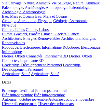
Vie Sauvage, Nature, Animaux
Vie Sauvage, Nature, Animaux
Paléontologie, Archéologie, Anthropologie
Paléontologie,
Archéologie, Anthropologie
Eau, Mers et Océans
Eau, Mers et Océans
Géologie, Astronomie, Physique
Géologie, Astronomie,
Physique
Chimie, Labos
Chimie, Labos
Climat, Glaciers, Planète
Climat, Glaciers, Planète
Architecture, Energies Renouvelables
Architecture, Energies
Renouvelables
Robotique, Electronique, Informatique
Robotique, Electronique,
Informatique
Drones, Objets Connectés, Imprimante 3D
Drones, Objets
Connectés, Imprimante 3D
Leadership, Développement Personnel
Leadership,
Développement Personnel
Agriculture, Santé
Agriculture, Santé
Dates
Printemps : avril-mai
Printemps : avril-mai
Été : juin-septembre
Été : juin-septembre
Automne : octobre-novembre
Automne : octobre-novembre
Hiver : décembre-mars
Hiver : décembre-mars