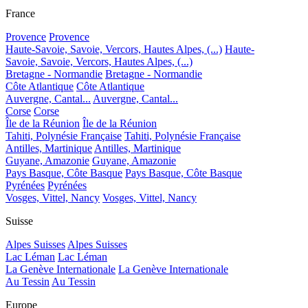
France
Provence
Provence
Haute-Savoie, Savoie, Vercors, Hautes Alpes, (...)
Haute-
Savoie, Savoie, Vercors, Hautes Alpes, (...)
Bretagne - Normandie
Bretagne - Normandie
Côte Atlantique
Côte Atlantique
Auvergne, Cantal...
Auvergne, Cantal...
Corse
Corse
Île de la Réunion
Île de la Réunion
Tahiti, Polynésie Française
Tahiti, Polynésie Française
Antilles, Martinique
Antilles, Martinique
Guyane, Amazonie
Guyane, Amazonie
Pays Basque, Côte Basque
Pays Basque, Côte Basque
Pyrénées
Pyrénées
Vosges, Vittel, Nancy
Vosges, Vittel, Nancy
Suisse
Alpes Suisses
Alpes Suisses
Lac Léman
Lac Léman
La Genève Internationale
La Genève Internationale
Au Tessin
Au Tessin
Europe