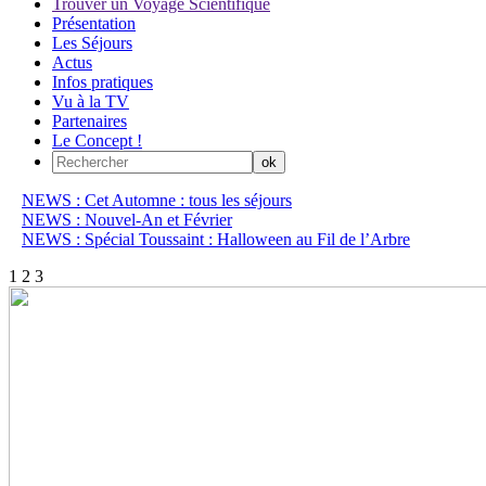
Trouver un Voyage Scientifique
Présentation
Les Séjours
Actus
Infos pratiques
Vu à la TV
Partenaires
Le Concept !
NEWS : Cet Automne : tous les séjours
NEWS : Nouvel-An et Février
NEWS : Spécial Toussaint : Halloween au Fil de l’Arbre
1
2
3