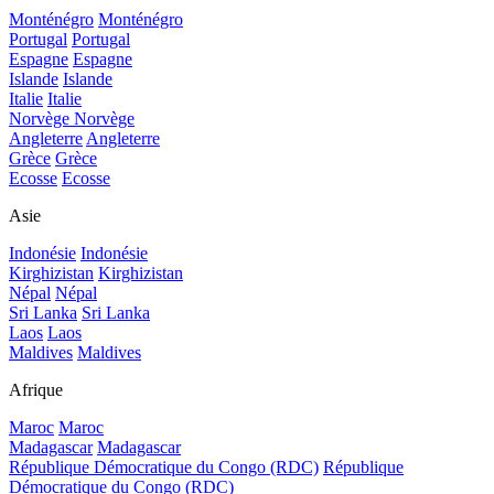
Monténégro
Monténégro
Portugal
Portugal
Espagne
Espagne
Islande
Islande
Italie
Italie
Norvège
Norvège
Angleterre
Angleterre
Grèce
Grèce
Ecosse
Ecosse
Asie
Indonésie
Indonésie
Kirghizistan
Kirghizistan
Népal
Népal
Sri Lanka
Sri Lanka
Laos
Laos
Maldives
Maldives
Afrique
Maroc
Maroc
Madagascar
Madagascar
République Démocratique du Congo (RDC)
République
Démocratique du Congo (RDC)