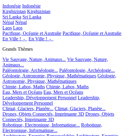
Indonésie
Indonésie
Kirghizistan
Kirghizistan
Sri Lanka
Sri Lanka
Népal
Népal
Laos
Laos
Pacifique, Océanie et Australie
Pacifique, Océanie et Australie
En Ville !_-_
En Ville !_-_
Grands Thèmes
Vie Sauvage, Nature, Animaux...
Vie Sauvage, Nature,
Animaux...
Paléontologie, Archéologie...
Paléontologie, Archéologie...
Géologie, Astronomie, Physique, Mathématiques
Géologie,
Astronomie, Physique, Mathématiques
Chimie, Labos, Maths
Chimie, Labos, Maths
Eau, Mers et Océans
Eau, Mers et Océans
Leadership, Développement Personnel
Leadership,
Développement Personnel
Climat, Glaciers, Planète...
Climat, Glaciers, Planète...
Drones, Objets Connectés, Imprimante 3D
Drones, Objets
Connectés, Imprimante 3D
Robotique, Electronique, Informatique...
Robotique,
Electronique, Informatique...
Architecture, Energies Renouvelables
Architecture, Energies