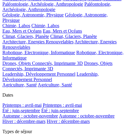
Paléontologie, Archéologie, Anthropologie
Paléontologie,
Archéologie, Anthropologie
Géologie, Astronomie, Physique
Géologie, Astronomie,
Physique
Chimie, Labos
Chimie, Labos
Eau, Mers et Océans
Eau, Mers et Océans
Climat, Glaciers, Planète
Climat, Glaciers, Planète
Architecture, Energies Renouvelables
Architecture, Energies
Renouvelables
Robotique, Electronique, Informatique
Robotique, Electronique,
Informatique
Drones, Objets Connectés, Imprimante 3D
Drones, Objets
Connectés, Imprimante 3D
Leadership, Développement Personnel
Leadership,
Développement Personnel
Agriculture, Santé
Agriculture, Santé
Dates
Printemps : avril-mai
Printemps : avril-mai
Été : juin-septembre
Été : juin-septembre
Automne : octobre-novembre
Automne : octobre-novembre
Hiver : décembre-mars
Hiver : décembre-mars
Types de séjour