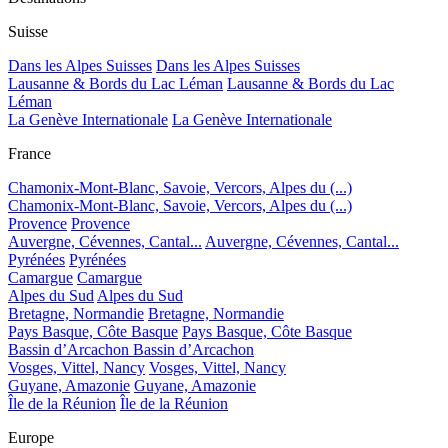
Suisse
Dans les Alpes Suisses
Dans les Alpes Suisses
Lausanne & Bords du Lac Léman
Lausanne & Bords du Lac
Léman
La Genève Internationale
La Genève Internationale
France
Chamonix-Mont-Blanc, Savoie, Vercors, Alpes du (...)
Chamonix-Mont-Blanc, Savoie, Vercors, Alpes du (...)
Provence
Provence
Auvergne, Cévennes, Cantal...
Auvergne, Cévennes, Cantal...
Pyrénées
Pyrénées
Camargue
Camargue
Alpes du Sud
Alpes du Sud
Bretagne, Normandie
Bretagne, Normandie
Pays Basque, Côte Basque
Pays Basque, Côte Basque
Bassin d’Arcachon
Bassin d’Arcachon
Vosges, Vittel, Nancy
Vosges, Vittel, Nancy
Guyane, Amazonie
Guyane, Amazonie
Île de la Réunion
Île de la Réunion
Europe