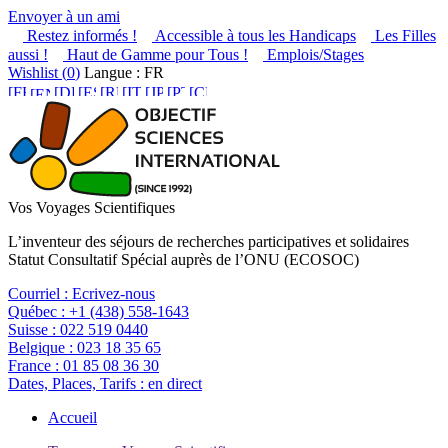
Envoyer à un ami
Restez informés !
Accessible à tous les Handicaps
Les Filles
aussi !
Haut de Gamme pour Tous !
Emplois/Stages
Wishlist (
0
)
Langue : FR
Vos Voyages Scientifiques
L’inventeur des séjours de recherches participatives et solidaires
Statut Consultatif Spécial auprès de l’ONU (ECOSOC)
Courriel :
Ecrivez-nous
Québec :
+1 (438) 558-1643
Suisse :
022 519 0440
Belgique :
023 18 35 65
France :
01 85 08 36 30
Dates, Places, Tarifs :
en direct
Accueil