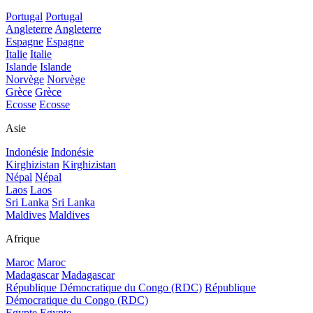
Portugal
Portugal
Angleterre
Angleterre
Espagne
Espagne
Italie
Italie
Islande
Islande
Norvège
Norvège
Grèce
Grèce
Ecosse
Ecosse
Asie
Indonésie
Indonésie
Kirghizistan
Kirghizistan
Népal
Népal
Laos
Laos
Sri Lanka
Sri Lanka
Maldives
Maldives
Afrique
Maroc
Maroc
Madagascar
Madagascar
République Démocratique du Congo (RDC)
République
Démocratique du Congo (RDC)
Egypte
Egypte