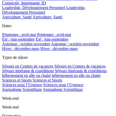
Connectés, Imprimante 3D
Leadership, Développement Personnel
Leadership,
Développement Personnel
Agriculture, Santé
Agriculture, Santé
Dates
Printemps : avril-mai
Printemps : avril-mai
Été : juin-septembre
Été : juin-septembre
Automne : octobre-novembre
Automne : octobre-novembre
Hiver : décembre-mars
Hiver : décembre-mars
Types de séjour
Séjours en Centres de vacances
Séjours en Centres de vacances
Séjours itinérants & expéditions
Séjours itinérants & expéditions
hébergement en gîte ou chalet
hébergement en gîte ou chalet
Sciences et Sports
Sciences et Sports
Sciences pour l’Urgence
Sciences pour l’Urgence
Journalisme Scientifique
Journalisme Scientifique
Week-end
Week-end
Destination