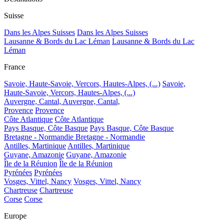
Suisse
Dans les Alpes Suisses
Dans les Alpes Suisses
Lausanne & Bords du Lac Léman
Lausanne & Bords du Lac
Léman
France
Savoie, Haute-Savoie, Vercors, Hautes-Alpes, (...)
Savoie,
Haute-Savoie, Vercors, Hautes-Alpes, (...)
Auvergne, Cantal,
Auvergne, Cantal,
Provence
Provence
Côte Atlantique
Côte Atlantique
Pays Basque, Côte Basque
Pays Basque, Côte Basque
Bretagne - Normandie
Bretagne - Normandie
Antilles, Martinique
Antilles, Martinique
Guyane, Amazonie
Guyane, Amazonie
Île de la Réunion
Île de la Réunion
Pyrénées
Pyrénées
Vosges, Vittel, Nancy
Vosges, Vittel, Nancy
Chartreuse
Chartreuse
Corse
Corse
Europe