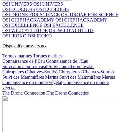
OSI UNIVERS
OSI UNIVERS
OSI ECOLOGIS
OSI ECOLOGIS
OSI DRONE FOR SCIENCE
OSI DRONE FOR SCIENCE
OSI CHIP HACKADEMY
OSI CHIP HACKADEMY
OSI EXCELLENCE
OSI EXCELLENCE
OSI WILD ATTITUDE
OSI WILD ATTITUDE
OSI IROKO
OSI IROKO
Dispositifs transversaux
Tortues marines
Tortues marines
Connaissance de l’Eau
Connaissance de l’Eau
Suivi animal non invasif
Suivi animal non invasif
Chiroptères (Chauves-Souris)
Chiroptères (Chauves-Souris)
Suivi des Mammifères Marins
Suivi des Mammifères Marins
Connaissance du monde végétal
Connaissance du monde
végétal
The Drone Connection
The Drone Connection