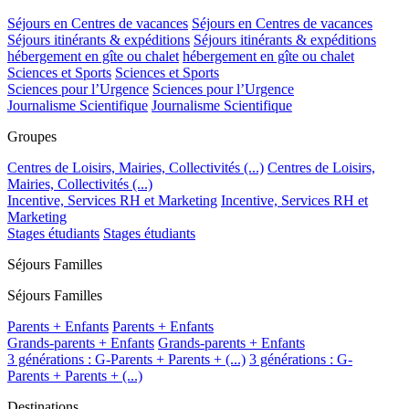
Séjours en Centres de vacances
Séjours en Centres de vacances
Séjours itinérants & expéditions
Séjours itinérants & expéditions
hébergement en gîte ou chalet
hébergement en gîte ou chalet
Sciences et Sports
Sciences et Sports
Sciences pour l’Urgence
Sciences pour l’Urgence
Journalisme Scientifique
Journalisme Scientifique
Groupes
Centres de Loisirs, Mairies, Collectivités (...)
Centres de Loisirs,
Mairies, Collectivités (...)
Incentive, Services RH et Marketing
Incentive, Services RH et
Marketing
Stages étudiants
Stages étudiants
Séjours Familles
Séjours Familles
Parents + Enfants
Parents + Enfants
Grands-parents + Enfants
Grands-parents + Enfants
3 générations : G-Parents + Parents + (...)
3 générations : G-
Parents + Parents + (...)
Destinations