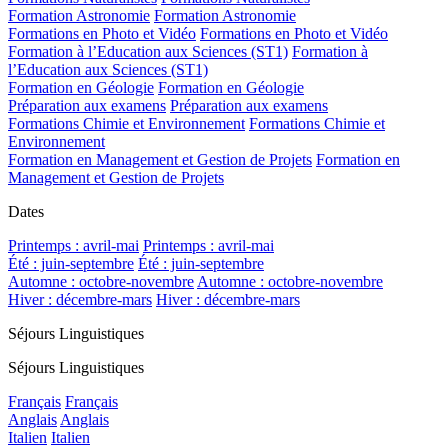
Formation Astronomie
Formation Astronomie
Formations en Photo et Vidéo
Formations en Photo et Vidéo
Formation à l’Education aux Sciences (ST1)
Formation à
l’Education aux Sciences (ST1)
Formation en Géologie
Formation en Géologie
Préparation aux examens
Préparation aux examens
Formations Chimie et Environnement
Formations Chimie et
Environnement
Formation en Management et Gestion de Projets
Formation en
Management et Gestion de Projets
Dates
Printemps : avril-mai
Printemps : avril-mai
Été : juin-septembre
Été : juin-septembre
Automne : octobre-novembre
Automne : octobre-novembre
Hiver : décembre-mars
Hiver : décembre-mars
Séjours Linguistiques
Séjours Linguistiques
Français
Français
Anglais
Anglais
Italien
Italien