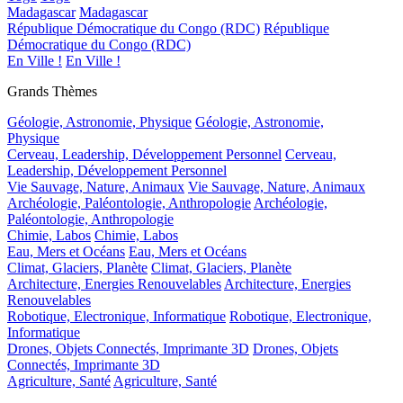
Madagascar
Madagascar
République Démocratique du Congo (RDC)
République
Démocratique du Congo (RDC)
En Ville !
En Ville !
Grands Thèmes
Géologie, Astronomie, Physique
Géologie, Astronomie,
Physique
Cerveau, Leadership, Développement Personnel
Cerveau,
Leadership, Développement Personnel
Vie Sauvage, Nature, Animaux
Vie Sauvage, Nature, Animaux
Archéologie, Paléontologie, Anthropologie
Archéologie,
Paléontologie, Anthropologie
Chimie, Labos
Chimie, Labos
Eau, Mers et Océans
Eau, Mers et Océans
Climat, Glaciers, Planète
Climat, Glaciers, Planète
Architecture, Energies Renouvelables
Architecture, Energies
Renouvelables
Robotique, Electronique, Informatique
Robotique, Electronique,
Informatique
Drones, Objets Connectés, Imprimante 3D
Drones, Objets
Connectés, Imprimante 3D
Agriculture, Santé
Agriculture, Santé