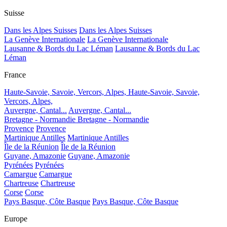
Suisse
Dans les Alpes Suisses
Dans les Alpes Suisses
La Genève Internationale
La Genève Internationale
Lausanne & Bords du Lac Léman
Lausanne & Bords du Lac
Léman
France
Haute-Savoie, Savoie, Vercors, Alpes,
Haute-Savoie, Savoie,
Vercors, Alpes,
Auvergne, Cantal...
Auvergne, Cantal...
Bretagne - Normandie
Bretagne - Normandie
Provence
Provence
Martinique Antilles
Martinique Antilles
Île de la Réunion
Île de la Réunion
Guyane, Amazonie
Guyane, Amazonie
Pyrénées
Pyrénées
Camargue
Camargue
Chartreuse
Chartreuse
Corse
Corse
Pays Basque, Côte Basque
Pays Basque, Côte Basque
Europe