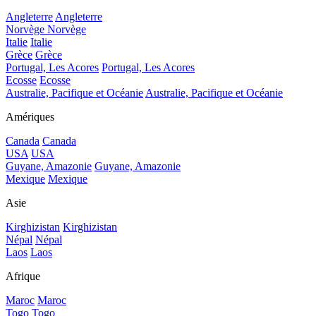
Angleterre
Angleterre
Norvège
Norvège
Italie
Italie
Grèce
Grèce
Portugal, Les Acores
Portugal, Les Acores
Ecosse
Ecosse
Australie, Pacifique et Océanie
Australie, Pacifique et Océanie
Amériques
Canada
Canada
USA
USA
Guyane, Amazonie
Guyane, Amazonie
Mexique
Mexique
Asie
Kirghizistan
Kirghizistan
Népal
Népal
Laos
Laos
Afrique
Maroc
Maroc
Togo
Togo