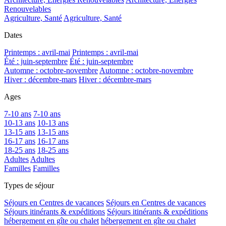
Renouvelables
Agriculture, Santé
Agriculture, Santé
Dates
Printemps : avril-mai
Printemps : avril-mai
Été : juin-septembre
Été : juin-septembre
Automne : octobre-novembre
Automne : octobre-novembre
Hiver : décembre-mars
Hiver : décembre-mars
Ages
7-10 ans
7-10 ans
10-13 ans
10-13 ans
13-15 ans
13-15 ans
16-17 ans
16-17 ans
18-25 ans
18-25 ans
Adultes
Adultes
Familles
Familles
Types de séjour
Séjours en Centres de vacances
Séjours en Centres de vacances
Séjours itinérants & expéditions
Séjours itinérants & expéditions
hébergement en gîte ou chalet
hébergement en gîte ou chalet