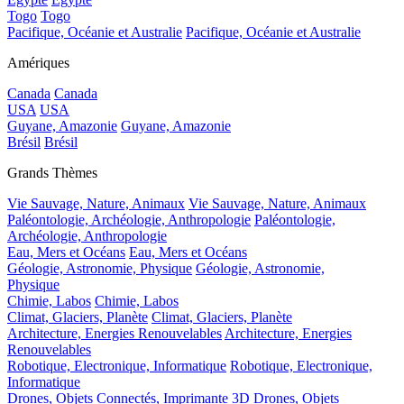
Togo
Togo
Pacifique, Océanie et Australie
Pacifique, Océanie et Australie
Amériques
Canada
Canada
USA
USA
Guyane, Amazonie
Guyane, Amazonie
Brésil
Brésil
Grands Thèmes
Vie Sauvage, Nature, Animaux
Vie Sauvage, Nature, Animaux
Paléontologie, Archéologie, Anthropologie
Paléontologie,
Archéologie, Anthropologie
Eau, Mers et Océans
Eau, Mers et Océans
Géologie, Astronomie, Physique
Géologie, Astronomie,
Physique
Chimie, Labos
Chimie, Labos
Climat, Glaciers, Planète
Climat, Glaciers, Planète
Architecture, Energies Renouvelables
Architecture, Energies
Renouvelables
Robotique, Electronique, Informatique
Robotique, Electronique,
Informatique
Drones, Objets Connectés, Imprimante 3D
Drones, Objets