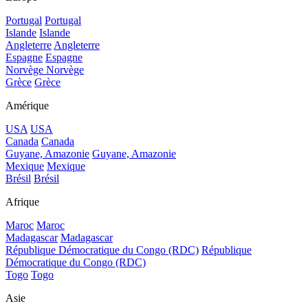
Portugal
Portugal
Islande
Islande
Angleterre
Angleterre
Espagne
Espagne
Norvège
Norvège
Grèce
Grèce
Amérique
USA
USA
Canada
Canada
Guyane, Amazonie
Guyane, Amazonie
Mexique
Mexique
Brésil
Brésil
Afrique
Maroc
Maroc
Madagascar
Madagascar
République Démocratique du Congo (RDC)
République
Démocratique du Congo (RDC)
Togo
Togo
Asie