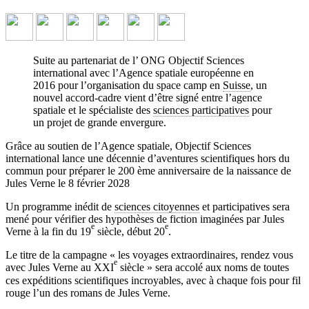
Suite au partenariat de l’ ONG Objectif Sciences
international avec l’Agence spatiale européenne en
2016 pour l’organisation du space camp en
Suisse
, un
nouvel accord-cadre vient d’être signé entre l’agence
spatiale et le spécialiste des
sciences participatives
pour
10 années sur les traces de Jules Verne
un projet de grande envergure.
Grâce au soutien de l’Agence spatiale, Objectif Sciences
Une incroyable Odyssée scientifique
↓ Lire le descriptif détaillé
international lance une décennie d’aventures scientifiques hors du
plus bas ↓
commun pour préparer le 200 ème anniversaire de la naissance de
Jules Verne le 8 février 2028
Un programme inédit de
sciences citoyennes
et participatives sera
mené pour vérifier des hypothèses de fiction imaginées par Jules
e
e
Verne à la fin du 19
siècle, début 20
.
Le titre de la campagne « les voyages extraordinaires, rendez vous
e
avec Jules Verne au XXI
siècle » sera accolé aux noms de toutes
ces expéditions scientifiques incroyables, avec à chaque fois pour fil
rouge l’un des romans de Jules Verne.