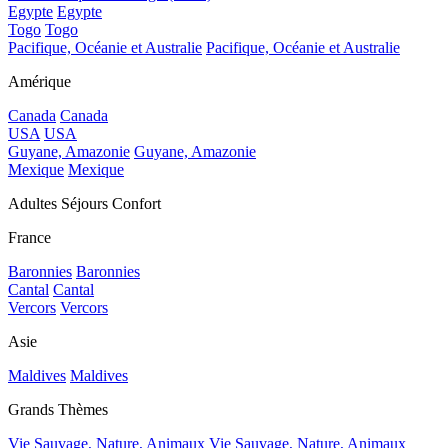
Egypte
Egypte
Togo
Togo
Pacifique, Océanie et Australie
Pacifique, Océanie et Australie
Amérique
Canada
Canada
USA
USA
Guyane, Amazonie
Guyane, Amazonie
Mexique
Mexique
Adultes Séjours Confort
France
Baronnies
Baronnies
Cantal
Cantal
Vercors
Vercors
Asie
Maldives
Maldives
Grands Thèmes
Vie Sauvage, Nature, Animaux
Vie Sauvage, Nature, Animaux