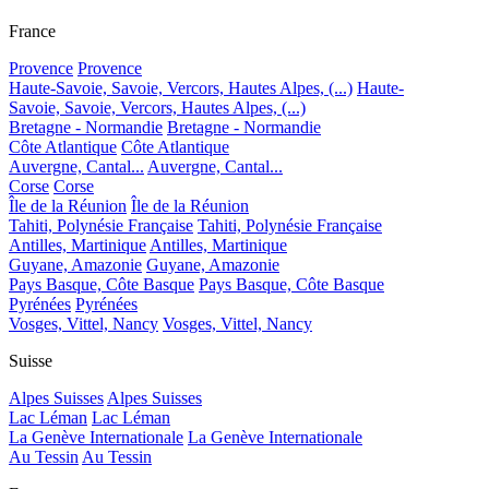
France
Provence
Provence
Haute-Savoie, Savoie, Vercors, Hautes Alpes, (...)
Haute-
Savoie, Savoie, Vercors, Hautes Alpes, (...)
Bretagne - Normandie
Bretagne - Normandie
Côte Atlantique
Côte Atlantique
Auvergne, Cantal...
Auvergne, Cantal...
Corse
Corse
Île de la Réunion
Île de la Réunion
Tahiti, Polynésie Française
Tahiti, Polynésie Française
Antilles, Martinique
Antilles, Martinique
Guyane, Amazonie
Guyane, Amazonie
Pays Basque, Côte Basque
Pays Basque, Côte Basque
Pyrénées
Pyrénées
Vosges, Vittel, Nancy
Vosges, Vittel, Nancy
Suisse
Alpes Suisses
Alpes Suisses
Lac Léman
Lac Léman
La Genève Internationale
La Genève Internationale
Au Tessin
Au Tessin