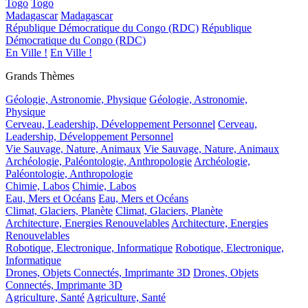
Togo
Togo
Madagascar
Madagascar
République Démocratique du Congo (RDC)
République
Démocratique du Congo (RDC)
En Ville !
En Ville !
Grands Thèmes
Géologie, Astronomie, Physique
Géologie, Astronomie,
Physique
Cerveau, Leadership, Développement Personnel
Cerveau,
Leadership, Développement Personnel
Vie Sauvage, Nature, Animaux
Vie Sauvage, Nature, Animaux
Archéologie, Paléontologie, Anthropologie
Archéologie,
Paléontologie, Anthropologie
Chimie, Labos
Chimie, Labos
Eau, Mers et Océans
Eau, Mers et Océans
Climat, Glaciers, Planète
Climat, Glaciers, Planète
Architecture, Energies Renouvelables
Architecture, Energies
Renouvelables
Robotique, Electronique, Informatique
Robotique, Electronique,
Informatique
Drones, Objets Connectés, Imprimante 3D
Drones, Objets
Connectés, Imprimante 3D
Agriculture, Santé
Agriculture, Santé