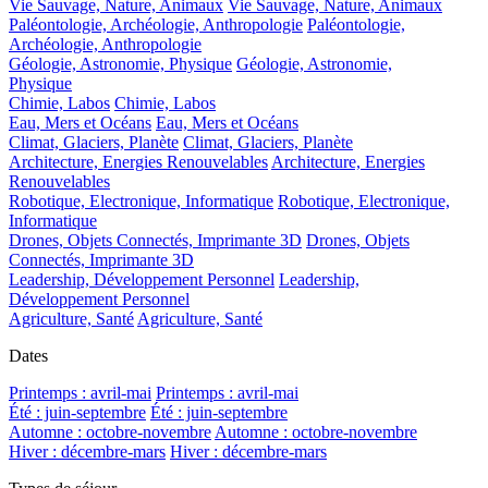
Vie Sauvage, Nature, Animaux
Vie Sauvage, Nature, Animaux
Paléontologie, Archéologie, Anthropologie
Paléontologie,
Archéologie, Anthropologie
Géologie, Astronomie, Physique
Géologie, Astronomie,
Physique
Chimie, Labos
Chimie, Labos
Eau, Mers et Océans
Eau, Mers et Océans
Climat, Glaciers, Planète
Climat, Glaciers, Planète
Architecture, Energies Renouvelables
Architecture, Energies
Renouvelables
Robotique, Electronique, Informatique
Robotique, Electronique,
Informatique
Drones, Objets Connectés, Imprimante 3D
Drones, Objets
Connectés, Imprimante 3D
Leadership, Développement Personnel
Leadership,
Développement Personnel
Agriculture, Santé
Agriculture, Santé
Dates
Printemps : avril-mai
Printemps : avril-mai
Été : juin-septembre
Été : juin-septembre
Automne : octobre-novembre
Automne : octobre-novembre
Hiver : décembre-mars
Hiver : décembre-mars