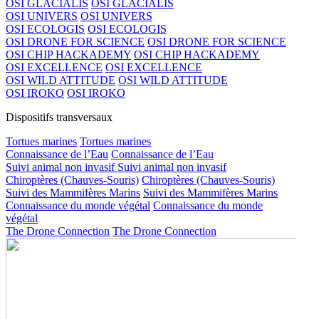
OSI GLACIALIS
OSI GLACIALIS
OSI UNIVERS
OSI UNIVERS
OSI ECOLOGIS
OSI ECOLOGIS
OSI DRONE FOR SCIENCE
OSI DRONE FOR SCIENCE
OSI CHIP HACKADEMY
OSI CHIP HACKADEMY
OSI EXCELLENCE
OSI EXCELLENCE
OSI WILD ATTITUDE
OSI WILD ATTITUDE
OSI IROKO
OSI IROKO
Dispositifs transversaux
Tortues marines
Tortues marines
Connaissance de l’Eau
Connaissance de l’Eau
Suivi animal non invasif
Suivi animal non invasif
Chiroptères (Chauves-Souris)
Chiroptères (Chauves-Souris)
Suivi des Mammifères Marins
Suivi des Mammifères Marins
Connaissance du monde végétal
Connaissance du monde
végétal
The Drone Connection
The Drone Connection