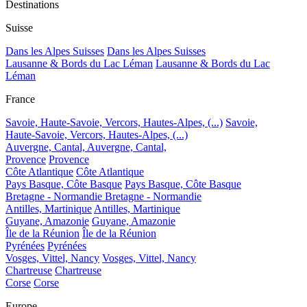
Destinations
Suisse
Dans les Alpes Suisses
Dans les Alpes Suisses
Lausanne & Bords du Lac Léman
Lausanne & Bords du Lac
Léman
France
Savoie, Haute-Savoie, Vercors, Hautes-Alpes, (...)
Savoie,
Haute-Savoie, Vercors, Hautes-Alpes, (...)
Auvergne, Cantal,
Auvergne, Cantal,
Provence
Provence
Côte Atlantique
Côte Atlantique
Pays Basque, Côte Basque
Pays Basque, Côte Basque
Bretagne - Normandie
Bretagne - Normandie
Antilles, Martinique
Antilles, Martinique
Guyane, Amazonie
Guyane, Amazonie
Île de la Réunion
Île de la Réunion
Pyrénées
Pyrénées
Vosges, Vittel, Nancy
Vosges, Vittel, Nancy
Chartreuse
Chartreuse
Corse
Corse
Europe