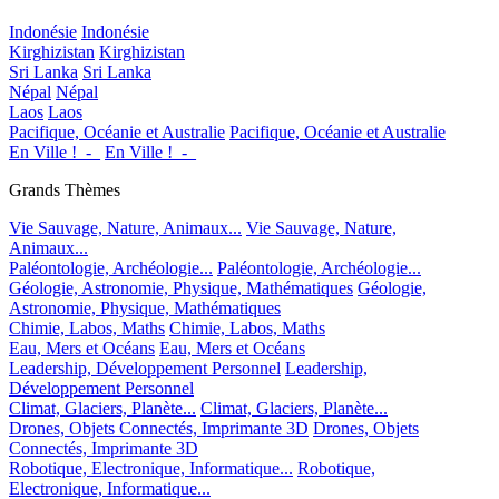
Indonésie
Indonésie
Kirghizistan
Kirghizistan
Sri Lanka
Sri Lanka
Népal
Népal
Laos
Laos
Pacifique, Océanie et Australie
Pacifique, Océanie et Australie
En Ville !_-_
En Ville !_-_
Grands Thèmes
Vie Sauvage, Nature, Animaux...
Vie Sauvage, Nature,
Animaux...
Paléontologie, Archéologie...
Paléontologie, Archéologie...
Géologie, Astronomie, Physique, Mathématiques
Géologie,
Astronomie, Physique, Mathématiques
Chimie, Labos, Maths
Chimie, Labos, Maths
Eau, Mers et Océans
Eau, Mers et Océans
Leadership, Développement Personnel
Leadership,
Développement Personnel
Climat, Glaciers, Planète...
Climat, Glaciers, Planète...
Drones, Objets Connectés, Imprimante 3D
Drones, Objets
Connectés, Imprimante 3D
Robotique, Electronique, Informatique...
Robotique,
Electronique, Informatique...