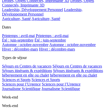
Drones, Objets Connectés, Imprimante 3D
Drones, Objets
Connectés, Imprimante 3D
Leadership, Développement Personnel
Leadership,
Développement Personnel
Agriculture, Santé
Agriculture, Santé
Dates
Printemps : avril-mai
Printemps : avril-mai
Été : juin-septembre
Été : juin-septembre
Automne : octobre-novembre
Automne : octobre-novembre
Hiver : décembre-mars
Hiver : décembre-mars
Types de séjour
Séjours en Centres de vacances
Séjours en Centres de vacances
Séjours itinérants & expéditions
Séjours itinérants & expéditions
hébergement en gîte ou chalet
hébergement en gîte ou chalet
Sciences et Sports
Sciences et Sports
Sciences pour l’Urgence
Sciences pour l’Urgence
Journalisme Scientifique
Journalisme Scientifique
Week-end
Week-end