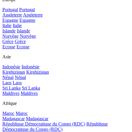
Portugal
Portugal
Angleterre
Angleterre
Espagne
Espagne
Italie
Italie
Islande
Islande
Norvège
Norvège
Grèce
Grèce
Ecosse
Ecosse
Asie
Indonésie
Indonésie
Kirghizistan
Kirghizistan
Népal
Népal
Laos
Laos
Sri Lanka
Sri Lanka
Maldives
Maldives
Afrique
Maroc
Maroc
Madagascar
Madagascar
République Démocratique du Congo (RDC)
République
Démocratique du Congo (RDC)