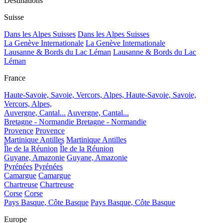
Destinations
Suisse
Dans les Alpes Suisses
Dans les Alpes Suisses
La Genève Internationale
La Genève Internationale
Lausanne & Bords du Lac Léman
Lausanne & Bords du Lac
Léman
France
Haute-Savoie, Savoie, Vercors, Alpes,
Haute-Savoie, Savoie,
Vercors, Alpes,
Auvergne, Cantal...
Auvergne, Cantal...
Bretagne - Normandie
Bretagne - Normandie
Provence
Provence
Martinique Antilles
Martinique Antilles
Île de la Réunion
Île de la Réunion
Guyane, Amazonie
Guyane, Amazonie
Pyrénées
Pyrénées
Camargue
Camargue
Chartreuse
Chartreuse
Corse
Corse
Pays Basque, Côte Basque
Pays Basque, Côte Basque
Europe