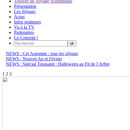
Trouver un Voyage Scientifique
Présentation
Les Séjours
Actus
Infos pratiques
Vu à la TV
Partenaires
Le Concept !
NEWS : Cet Automne : tous les séjours
NEWS : Nouvel-An et Février
NEWS : Spécial Toussaint : Halloween au Fil de l’Arbre
1
2
3