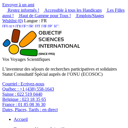
Envoyer à un ami
Restez informés !
Accessible à tous les Handicaps
Les Filles
aussi !
Haut de Gamme pour Tous !
Emplois/Stages
Wishlist (
0
)
Langue : FR
Vos Voyages Scientifiques
L’inventeur des séjours de recherches participatives et solidaires
Statut Consultatif Spécial auprès de l’ONU (ECOSOC)
Courriel :
Ecrivez-nous
Québec :
+1 (438) 558-1643
Suisse :
022 519 0440
Belgique :
023 18 35 65
France :
01 85 08 36 30
Dates, Places, Tarifs :
en direct
Accueil