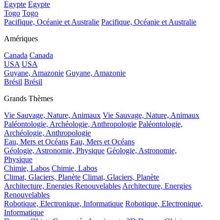
Egypte
Egypte
Togo
Togo
Pacifique, Océanie et Australie
Pacifique, Océanie et Australie
Amériques
Canada
Canada
USA
USA
Guyane, Amazonie
Guyane, Amazonie
Brésil
Brésil
Grands Thèmes
Vie Sauvage, Nature, Animaux
Vie Sauvage, Nature, Animaux
Paléontologie, Archéologie, Anthropologie
Paléontologie,
Archéologie, Anthropologie
Eau, Mers et Océans
Eau, Mers et Océans
Géologie, Astronomie, Physique
Géologie, Astronomie,
Physique
Chimie, Labos
Chimie, Labos
Climat, Glaciers, Planète
Climat, Glaciers, Planète
Architecture, Energies Renouvelables
Architecture, Energies
Renouvelables
Robotique, Electronique, Informatique
Robotique, Electronique,
Informatique