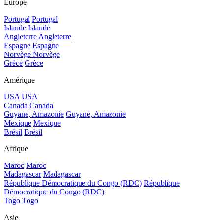
Europe
Portugal
Portugal
Islande
Islande
Angleterre
Angleterre
Espagne
Espagne
Norvège
Norvège
Grèce
Grèce
Amérique
USA
USA
Canada
Canada
Guyane, Amazonie
Guyane, Amazonie
Mexique
Mexique
Brésil
Brésil
Afrique
Maroc
Maroc
Madagascar
Madagascar
République Démocratique du Congo (RDC)
République
Démocratique du Congo (RDC)
Togo
Togo
Asie