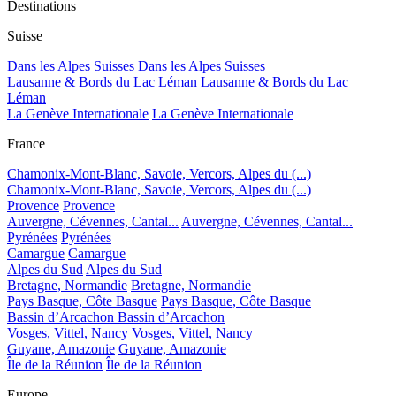
Destinations
Suisse
Dans les Alpes Suisses
Dans les Alpes Suisses
Lausanne & Bords du Lac Léman
Lausanne & Bords du Lac
Léman
La Genève Internationale
La Genève Internationale
France
Chamonix-Mont-Blanc, Savoie, Vercors, Alpes du (...)
Chamonix-Mont-Blanc, Savoie, Vercors, Alpes du (...)
Provence
Provence
Auvergne, Cévennes, Cantal...
Auvergne, Cévennes, Cantal...
Pyrénées
Pyrénées
Camargue
Camargue
Alpes du Sud
Alpes du Sud
Bretagne, Normandie
Bretagne, Normandie
Pays Basque, Côte Basque
Pays Basque, Côte Basque
Bassin d’Arcachon
Bassin d’Arcachon
Vosges, Vittel, Nancy
Vosges, Vittel, Nancy
Guyane, Amazonie
Guyane, Amazonie
Île de la Réunion
Île de la Réunion
Europe