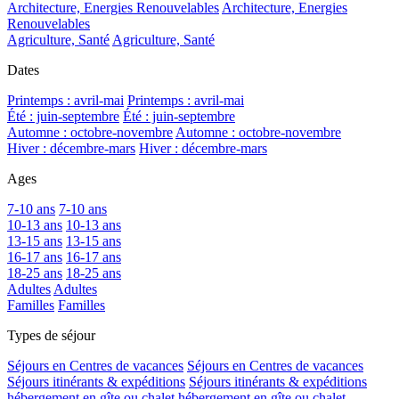
Architecture, Energies Renouvelables
Architecture, Energies
Renouvelables
Agriculture, Santé
Agriculture, Santé
Dates
Printemps : avril-mai
Printemps : avril-mai
Été : juin-septembre
Été : juin-septembre
Automne : octobre-novembre
Automne : octobre-novembre
Hiver : décembre-mars
Hiver : décembre-mars
Ages
7-10 ans
7-10 ans
10-13 ans
10-13 ans
13-15 ans
13-15 ans
16-17 ans
16-17 ans
18-25 ans
18-25 ans
Adultes
Adultes
Familles
Familles
Types de séjour
Séjours en Centres de vacances
Séjours en Centres de vacances
Séjours itinérants & expéditions
Séjours itinérants & expéditions
hébergement en gîte ou chalet
hébergement en gîte ou chalet