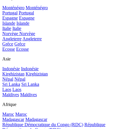
Monténégro
Monténégro
Portugal
Portugal
Espagne
Espagne
Islande
Islande
Italie
Italie
Norvège
Norvège
Angleterre
Angleterre
Grèce
Grèce
Ecosse
Ecosse
Asie
Indonésie
Indonésie
Kirghizistan
Kirghizistan
Népal
Népal
Sri Lanka
Sri Lanka
Laos
Laos
Maldives
Maldives
Afrique
Maroc
Maroc
Madagascar
Madagascar
République Démocratique du Congo (RDC)
République