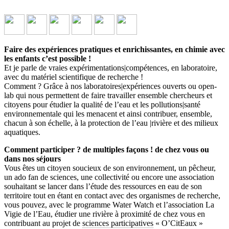
Faire des expériences pratiques et enrichissantes, en chimie avec
les enfants c’est possible !
Et je parle de vraies expérimentations|compétences, en laboratoire,
avec du matériel scientifique de recherche !
Comment ? Grâce à nos laboratoires|expériences ouverts ou open-
Aventure chimique pour la science
lab qui nous permettent de faire travailler ensemble chercheurs et
participative
citoyens pour étudier la qualité de l’eau et les pollutions|santé
environnementale qui les menacent et ainsi contribuer, ensemble,
chacun à son échelle, à la protection de l’eau |rivière et des milieux
↓ Lire le descriptif détaillé plus bas ↓
aquatiques.
Comment participer ? de multiples façons ! de chez vous ou
dans nos séjours
Vous êtes un citoyen soucieux de son environnement, un pêcheur,
un ado fan de sciences, une collectivité ou encore une association
souhaitant se lancer dans l’étude des ressources en eau de son
territoire tout en étant en contact avec des organismes de recherche,
vous pouvez, avec le programme Water Watch et l’association La
Vigie de l’Eau, étudier une rivière à proximité de chez vous en
contribuant au projet de
sciences participatives
« O’CitEaux »