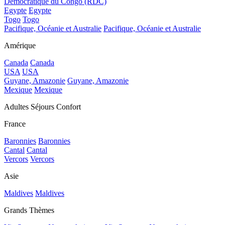
Démocratique du Congo (RDC)
Egypte
Egypte
Togo
Togo
Pacifique, Océanie et Australie
Pacifique, Océanie et Australie
Amérique
Canada
Canada
USA
USA
Guyane, Amazonie
Guyane, Amazonie
Mexique
Mexique
Adultes Séjours Confort
France
Baronnies
Baronnies
Cantal
Cantal
Vercors
Vercors
Asie
Maldives
Maldives
Grands Thèmes