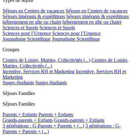
Types de séjour
Séjours en Centres de vacances
Séjours en Centres de vacances
Séjours itinérants & expéditions
Séjours itinérants & expéditions
hébergement en gîte ou chalet
hébergement en gîte ou chalet
Sciences et Sports
Sciences et Sports
Sciences pour l’Urgence
Sciences pour l’Urgence
Journalisme Scientifique
Journalisme Scientifique
Groupes
Centres de Loisirs, Mairies, Collectivités (...)
Centres de Loisirs,
Mairies, Collectivités (...)
Incentive, Services RH et Marketing
Incentive, Services RH et
Marketing
Stages étudiants
Stages étudiants
Séjours Familles
Séjours Familles
Parents + Enfants
Parents + Enfants
Grands-parents + Enfants
Grands-parents + Enfants
3 générations : G-Parents + Parents + (...)
3 générations : G-
Parents + Parents + (...)