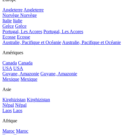
Angleterre
Angleterre
Norvège
Norvège
Italie
Italie
Grèce
Grèce
Portugal, Les Acores
Portugal, Les Acores
Ecosse
Ecosse
Australie, Pacifique et Océanie
Australie, Pacifique et Océanie
Amériques
Canada
Canada
USA
USA
Guyane, Amazonie
Guyane, Amazonie
Mexique
Mexique
Asie
Kirghizistan
Kirghizistan
Népal
Népal
Laos
Laos
Afrique
Maroc
Maroc