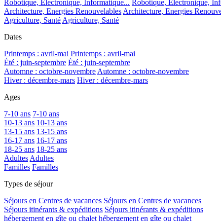
Robotique, Electronique, Informatique...
Robotique, Electronique, Inf
Architecture, Energies Renouvelables
Architecture, Energies Renouve
Agriculture, Santé
Agriculture, Santé
Dates
Printemps : avril-mai
Printemps : avril-mai
Été : juin-septembre
Été : juin-septembre
Automne : octobre-novembre
Automne : octobre-novembre
Hiver : décembre-mars
Hiver : décembre-mars
Ages
7-10 ans
7-10 ans
10-13 ans
10-13 ans
13-15 ans
13-15 ans
16-17 ans
16-17 ans
18-25 ans
18-25 ans
Adultes
Adultes
Familles
Familles
Types de séjour
Séjours en Centres de vacances
Séjours en Centres de vacances
Séjours itinérants & expéditions
Séjours itinérants & expéditions
hébergement en gîte ou chalet
hébergement en gîte ou chalet