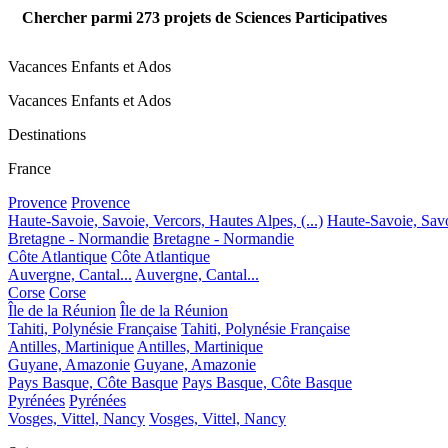
Chercher parmi
273
projets de Sciences Participatives
Vacances Enfants et Ados
Vacances Enfants et Ados
Destinations
France
Provence
Provence
Haute-Savoie, Savoie, Vercors, Hautes Alpes, (...)
Haute-Savoie, Savoi
Bretagne - Normandie
Bretagne - Normandie
Côte Atlantique
Côte Atlantique
Auvergne, Cantal...
Auvergne, Cantal...
Corse
Corse
Île de la Réunion
Île de la Réunion
Tahiti, Polynésie Française
Tahiti, Polynésie Française
Antilles, Martinique
Antilles, Martinique
Guyane, Amazonie
Guyane, Amazonie
Pays Basque, Côte Basque
Pays Basque, Côte Basque
Pyrénées
Pyrénées
Vosges, Vittel, Nancy
Vosges, Vittel, Nancy