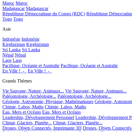
Maroc
Maroc
Madagascar
Madagascar
République Démocratique du Congo (RDC)
République Démocrati
Togo
Togo
Asie
Indonésie
Indonésie
Kirghizistan
Kirghizistan
Sri Lanka
Sri Lanka
Népal
Népal
Laos
Laos
Pacifique, Océanie et Australie
Pacifique, Océanie et Australie
En Ville !_-_
En Ville !_-_
Grands Thèmes
Vie Sauvage, Nature, Animaux...
Vie Sauvage, Nature, Animaux...
Paléontologie, Archéologie...
Paléontologie, Archéologie...
Géologie, Astronomie, Physique, Mathématiques
Géologie, Astronom
Chimie, Labos, Maths
Chimie, Labos, Maths
Eau, Mers et Océans
Eau, Mers et Océans
Leadership, Développement Personnel
Leadership, Développement P
Climat, Glaciers, Planète...
Climat, Glaciers, Planète...
Drones, Objets Connectés, Imprimante 3D
Drones, Objets Connectés