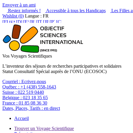
Envoyer à un ami
Restez informés !
Accessible à tous les Handicaps
Les Filles a
Wishlist (
0
)
Langue : FR
Vos Voyages Scientifiques
L’inventeur des séjours de recherches participatives et solidaires
Statut Consultatif Spécial auprès de l’ONU (ECOSOC)
Courriel :
Ecrivez-nous
Québec :
+1 (438) 558-1643
Suisse :
022 519 0440
Belgique :
023 18 35 65
France :
01 85 08 36 30
Dates, Places, Tarifs :
en direct
Accueil
Trouver un Voyage Scientifique