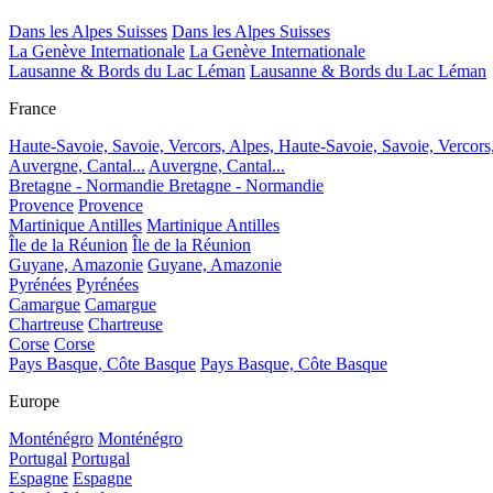
Dans les Alpes Suisses
Dans les Alpes Suisses
La Genève Internationale
La Genève Internationale
Lausanne & Bords du Lac Léman
Lausanne & Bords du Lac Léman
France
Haute-Savoie, Savoie, Vercors, Alpes,
Haute-Savoie, Savoie, Vercors
Auvergne, Cantal...
Auvergne, Cantal...
Bretagne - Normandie
Bretagne - Normandie
Provence
Provence
Martinique Antilles
Martinique Antilles
Île de la Réunion
Île de la Réunion
Guyane, Amazonie
Guyane, Amazonie
Pyrénées
Pyrénées
Camargue
Camargue
Chartreuse
Chartreuse
Corse
Corse
Pays Basque, Côte Basque
Pays Basque, Côte Basque
Europe
Monténégro
Monténégro
Portugal
Portugal
Espagne
Espagne