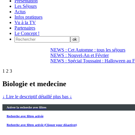
Présentation
Les Séjours
Actus
Infos pratiques
Vu à la TV
Partenaires
Le Concept !
NEWS : Cet Automne : tous les séjours
NEWS : Nouvel-An et Février
NEWS : Spécial Toussaint : Halloween au Fi
1
2
3
Biologie et medecine
↓ Lire le descriptif détaillé plus bas ↓
Activer la recherche avec filtres
Recherche avec filtres activée
Recherche avec filtres activée (Cliquer pour désactiver)