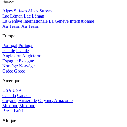
Suisse
Alpes Suisses
Alpes Suisses
Lac Léman
Lac Léman
La Genève Internationale
La Genève Internationale
Au Tessin
Au Tessin
Europe
Portugal
Portugal
Islande
Islande
Angleterre
Angleterre
Espagne
Espagne
Norvège
Norvège
Grèce
Grèce
Amérique
USA
USA
Canada
Canada
Guyane, Amazonie
Guyane, Amazonie
Mexique
Mexique
Brésil
Brésil
Afrique