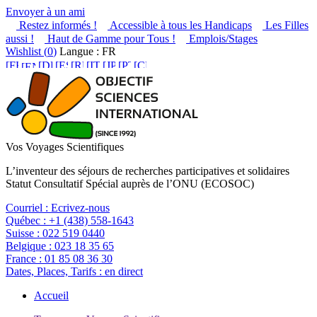
Envoyer à un ami
Restez informés !
Accessible à tous les Handicaps
Les Filles
aussi !
Haut de Gamme pour Tous !
Emplois/Stages
Wishlist (
0
)
Langue : FR
Vos Voyages Scientifiques
L’inventeur des séjours de recherches participatives et solidaires
Statut Consultatif Spécial auprès de l’ONU (ECOSOC)
Courriel :
Ecrivez-nous
Québec :
+1 (438) 558-1643
Suisse :
022 519 0440
Belgique :
023 18 35 65
France :
01 85 08 36 30
Dates, Places, Tarifs :
en direct
Accueil