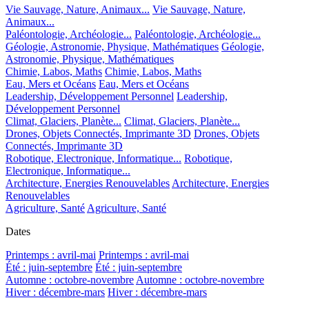
Vie Sauvage, Nature, Animaux...
Vie Sauvage, Nature,
Animaux...
Paléontologie, Archéologie...
Paléontologie, Archéologie...
Géologie, Astronomie, Physique, Mathématiques
Géologie,
Astronomie, Physique, Mathématiques
Chimie, Labos, Maths
Chimie, Labos, Maths
Eau, Mers et Océans
Eau, Mers et Océans
Leadership, Développement Personnel
Leadership,
Développement Personnel
Climat, Glaciers, Planète...
Climat, Glaciers, Planète...
Drones, Objets Connectés, Imprimante 3D
Drones, Objets
Connectés, Imprimante 3D
Robotique, Electronique, Informatique...
Robotique,
Electronique, Informatique...
Architecture, Energies Renouvelables
Architecture, Energies
Renouvelables
Agriculture, Santé
Agriculture, Santé
Dates
Printemps : avril-mai
Printemps : avril-mai
Été : juin-septembre
Été : juin-septembre
Automne : octobre-novembre
Automne : octobre-novembre
Hiver : décembre-mars
Hiver : décembre-mars