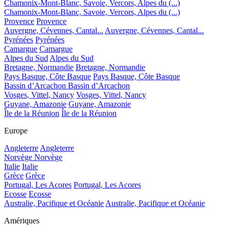
Chamonix-Mont-Blanc, Savoie, Vercors, Alpes du (...)
Chamonix-Mont-Blanc, Savoie, Vercors, Alpes du (...)
Provence
Provence
Auvergne, Cévennes, Cantal...
Auvergne, Cévennes, Cantal...
Pyrénées
Pyrénées
Camargue
Camargue
Alpes du Sud
Alpes du Sud
Bretagne, Normandie
Bretagne, Normandie
Pays Basque, Côte Basque
Pays Basque, Côte Basque
Bassin d’Arcachon
Bassin d’Arcachon
Vosges, Vittel, Nancy
Vosges, Vittel, Nancy
Guyane, Amazonie
Guyane, Amazonie
Île de la Réunion
Île de la Réunion
Europe
Angleterre
Angleterre
Norvège
Norvège
Italie
Italie
Grèce
Grèce
Portugal, Les Acores
Portugal, Les Acores
Ecosse
Ecosse
Australie, Pacifique et Océanie
Australie, Pacifique et Océanie
Amériques