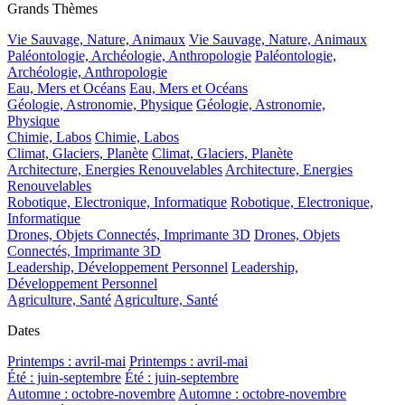
Grands Thèmes
Vie Sauvage, Nature, Animaux
Vie Sauvage, Nature, Animaux
Paléontologie, Archéologie, Anthropologie
Paléontologie,
Archéologie, Anthropologie
Eau, Mers et Océans
Eau, Mers et Océans
Géologie, Astronomie, Physique
Géologie, Astronomie,
Physique
Chimie, Labos
Chimie, Labos
Climat, Glaciers, Planète
Climat, Glaciers, Planète
Architecture, Energies Renouvelables
Architecture, Energies
Renouvelables
Robotique, Electronique, Informatique
Robotique, Electronique,
Informatique
Drones, Objets Connectés, Imprimante 3D
Drones, Objets
Connectés, Imprimante 3D
Leadership, Développement Personnel
Leadership,
Développement Personnel
Agriculture, Santé
Agriculture, Santé
Dates
Printemps : avril-mai
Printemps : avril-mai
Été : juin-septembre
Été : juin-septembre
Automne : octobre-novembre
Automne : octobre-novembre