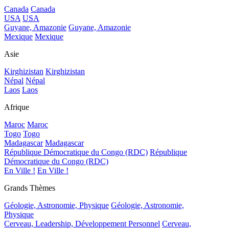
Canada
Canada
USA
USA
Guyane, Amazonie
Guyane, Amazonie
Mexique
Mexique
Asie
Kirghizistan
Kirghizistan
Népal
Népal
Laos
Laos
Afrique
Maroc
Maroc
Togo
Togo
Madagascar
Madagascar
République Démocratique du Congo (RDC)
République
Démocratique du Congo (RDC)
En Ville !
En Ville !
Grands Thèmes
Géologie, Astronomie, Physique
Géologie, Astronomie,
Physique
Cerveau, Leadership, Développement Personnel
Cerveau,