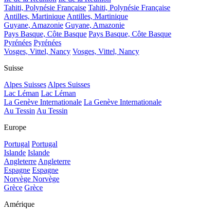
Tahiti, Polynésie Française
Tahiti, Polynésie Française
Antilles, Martinique
Antilles, Martinique
Guyane, Amazonie
Guyane, Amazonie
Pays Basque, Côte Basque
Pays Basque, Côte Basque
Pyrénées
Pyrénées
Vosges, Vittel, Nancy
Vosges, Vittel, Nancy
Suisse
Alpes Suisses
Alpes Suisses
Lac Léman
Lac Léman
La Genève Internationale
La Genève Internationale
Au Tessin
Au Tessin
Europe
Portugal
Portugal
Islande
Islande
Angleterre
Angleterre
Espagne
Espagne
Norvège
Norvège
Grèce
Grèce
Amérique