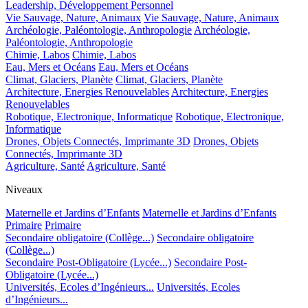
Leadership, Développement Personnel
Vie Sauvage, Nature, Animaux
Vie Sauvage, Nature, Animaux
Archéologie, Paléontologie, Anthropologie
Archéologie,
Paléontologie, Anthropologie
Chimie, Labos
Chimie, Labos
Eau, Mers et Océans
Eau, Mers et Océans
Climat, Glaciers, Planète
Climat, Glaciers, Planète
Architecture, Energies Renouvelables
Architecture, Energies
Renouvelables
Robotique, Electronique, Informatique
Robotique, Electronique,
Informatique
Drones, Objets Connectés, Imprimante 3D
Drones, Objets
Connectés, Imprimante 3D
Agriculture, Santé
Agriculture, Santé
Niveaux
Maternelle et Jardins d’Enfants
Maternelle et Jardins d’Enfants
Primaire
Primaire
Secondaire obligatoire (Collège...)
Secondaire obligatoire
(Collège...)
Secondaire Post-Obligatoire (Lycée...)
Secondaire Post-
Obligatoire (Lycée...)
Universités, Ecoles d’Ingénieurs...
Universités, Ecoles
d’Ingénieurs...