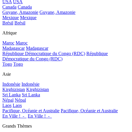
USA
USA
Canada
Canada
Guyane, Amazonie
Guyane, Amazonie
Mexique
Mexique
Brésil
Brésil
Afrique
Maroc
Maroc
Madagascar
Madagascar
République Démocratique du Congo (RDC)
République
Démocratique du Congo (RDC)
Togo
Togo
Asie
Indonésie
Indonésie
Kirghizistan
Kirghizistan
Sri Lanka
Sri Lanka
Népal
Népal
Laos
Laos
Pacifique, Océanie et Australie
Pacifique, Océanie et Australie
En Ville !_-_
En Ville !_-_
Grands Thèmes