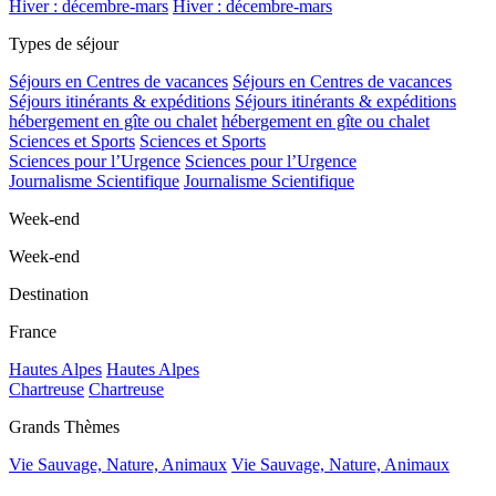
Hiver : décembre-mars
Hiver : décembre-mars
Types de séjour
Séjours en Centres de vacances
Séjours en Centres de vacances
Séjours itinérants & expéditions
Séjours itinérants & expéditions
hébergement en gîte ou chalet
hébergement en gîte ou chalet
Sciences et Sports
Sciences et Sports
Sciences pour l’Urgence
Sciences pour l’Urgence
Journalisme Scientifique
Journalisme Scientifique
Week-end
Week-end
Destination
France
Hautes Alpes
Hautes Alpes
Chartreuse
Chartreuse
Grands Thèmes
Vie Sauvage, Nature, Animaux
Vie Sauvage, Nature, Animaux