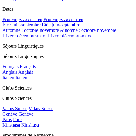
Dates
Printemps : avril-mai
Printemps : avril-mai
Été : juin-septembre
Été : juin-septembre
Automne : octobre-novembre
Automne : octobre-novembre
Hiver : décembre-mars
Hiver : décembre-mars
Séjours Linguistiques
Séjours Linguistiques
Français
Français
Anglais
Anglais
Italien
Italien
Clubs Sciences
Clubs Sciences
Valais Suisse
Valais Suisse
Genève
Genève
Paris
Paris
Kinshasa
Kinshasa
Programmes de Recherche