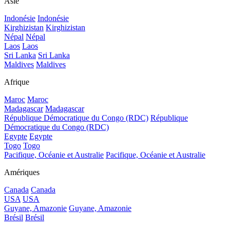
Asie
Indonésie
Indonésie
Kirghizistan
Kirghizistan
Népal
Népal
Laos
Laos
Sri Lanka
Sri Lanka
Maldives
Maldives
Afrique
Maroc
Maroc
Madagascar
Madagascar
République Démocratique du Congo (RDC)
République
Démocratique du Congo (RDC)
Egypte
Egypte
Togo
Togo
Pacifique, Océanie et Australie
Pacifique, Océanie et Australie
Amériques
Canada
Canada
USA
USA
Guyane, Amazonie
Guyane, Amazonie
Brésil
Brésil