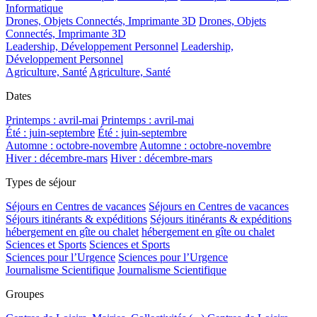
Informatique
Drones, Objets Connectés, Imprimante 3D
Drones, Objets
Connectés, Imprimante 3D
Leadership, Développement Personnel
Leadership,
Développement Personnel
Agriculture, Santé
Agriculture, Santé
Dates
Printemps : avril-mai
Printemps : avril-mai
Été : juin-septembre
Été : juin-septembre
Automne : octobre-novembre
Automne : octobre-novembre
Hiver : décembre-mars
Hiver : décembre-mars
Types de séjour
Séjours en Centres de vacances
Séjours en Centres de vacances
Séjours itinérants & expéditions
Séjours itinérants & expéditions
hébergement en gîte ou chalet
hébergement en gîte ou chalet
Sciences et Sports
Sciences et Sports
Sciences pour l’Urgence
Sciences pour l’Urgence
Journalisme Scientifique
Journalisme Scientifique
Groupes