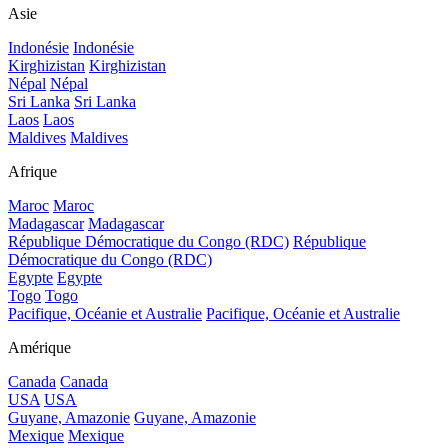
Asie
Indonésie
Indonésie
Kirghizistan
Kirghizistan
Népal
Népal
Sri Lanka
Sri Lanka
Laos
Laos
Maldives
Maldives
Afrique
Maroc
Maroc
Madagascar
Madagascar
République Démocratique du Congo (RDC)
République
Démocratique du Congo (RDC)
Egypte
Egypte
Togo
Togo
Pacifique, Océanie et Australie
Pacifique, Océanie et Australie
Amérique
Canada
Canada
USA
USA
Guyane, Amazonie
Guyane, Amazonie
Mexique
Mexique