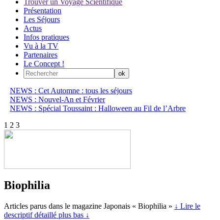
Trouver un Voyage Scientifique
Présentation
Les Séjours
Actus
Infos pratiques
Vu à la TV
Partenaires
Le Concept !
NEWS : Cet Automne : tous les séjours
NEWS : Nouvel-An et Février
NEWS : Spécial Toussaint : Halloween au Fil de l’Arbre
1
2
3
Biophilia
Articles parus dans le magazine Japonais « Biophilia »
↓ Lire le
descriptif détaillé plus bas ↓