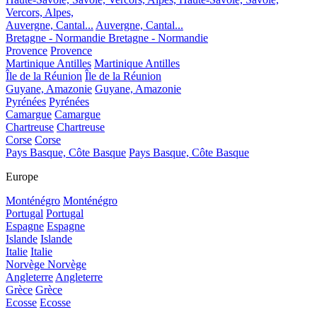
Vercors, Alpes,
Auvergne, Cantal...
Auvergne, Cantal...
Bretagne - Normandie
Bretagne - Normandie
Provence
Provence
Martinique Antilles
Martinique Antilles
Île de la Réunion
Île de la Réunion
Guyane, Amazonie
Guyane, Amazonie
Pyrénées
Pyrénées
Camargue
Camargue
Chartreuse
Chartreuse
Corse
Corse
Pays Basque, Côte Basque
Pays Basque, Côte Basque
Europe
Monténégro
Monténégro
Portugal
Portugal
Espagne
Espagne
Islande
Islande
Italie
Italie
Norvège
Norvège
Angleterre
Angleterre
Grèce
Grèce
Ecosse
Ecosse