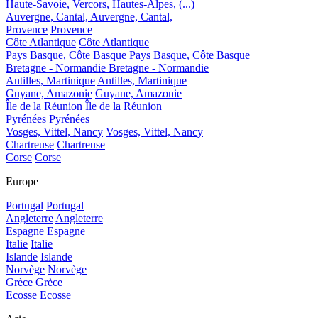
Haute-Savoie, Vercors, Hautes-Alpes, (...)
Auvergne, Cantal,
Auvergne, Cantal,
Provence
Provence
Côte Atlantique
Côte Atlantique
Pays Basque, Côte Basque
Pays Basque, Côte Basque
Bretagne - Normandie
Bretagne - Normandie
Antilles, Martinique
Antilles, Martinique
Guyane, Amazonie
Guyane, Amazonie
Île de la Réunion
Île de la Réunion
Pyrénées
Pyrénées
Vosges, Vittel, Nancy
Vosges, Vittel, Nancy
Chartreuse
Chartreuse
Corse
Corse
Europe
Portugal
Portugal
Angleterre
Angleterre
Espagne
Espagne
Italie
Italie
Islande
Islande
Norvège
Norvège
Grèce
Grèce
Ecosse
Ecosse