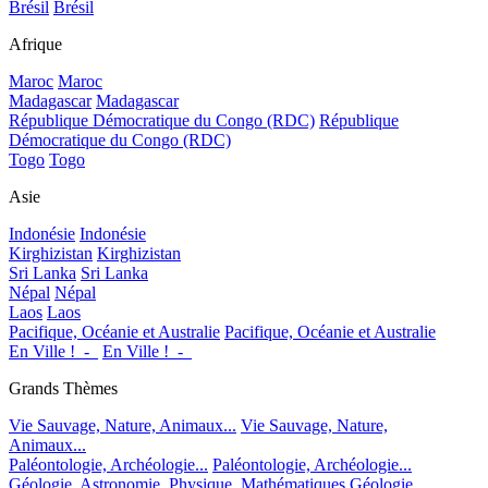
Brésil
Brésil
Afrique
Maroc
Maroc
Madagascar
Madagascar
République Démocratique du Congo (RDC)
République
Démocratique du Congo (RDC)
Togo
Togo
Asie
Indonésie
Indonésie
Kirghizistan
Kirghizistan
Sri Lanka
Sri Lanka
Népal
Népal
Laos
Laos
Pacifique, Océanie et Australie
Pacifique, Océanie et Australie
En Ville !_-_
En Ville !_-_
Grands Thèmes
Vie Sauvage, Nature, Animaux...
Vie Sauvage, Nature,
Animaux...
Paléontologie, Archéologie...
Paléontologie, Archéologie...
Géologie, Astronomie, Physique, Mathématiques
Géologie,