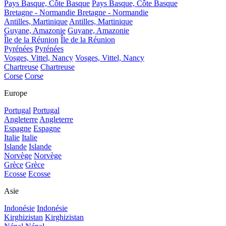
Pays Basque, Côte Basque
Pays Basque, Côte Basque
Bretagne - Normandie
Bretagne - Normandie
Antilles, Martinique
Antilles, Martinique
Guyane, Amazonie
Guyane, Amazonie
Île de la Réunion
Île de la Réunion
Pyrénées
Pyrénées
Vosges, Vittel, Nancy
Vosges, Vittel, Nancy
Chartreuse
Chartreuse
Corse
Corse
Europe
Portugal
Portugal
Angleterre
Angleterre
Espagne
Espagne
Italie
Italie
Islande
Islande
Norvège
Norvège
Grèce
Grèce
Ecosse
Ecosse
Asie
Indonésie
Indonésie
Kirghizistan
Kirghizistan