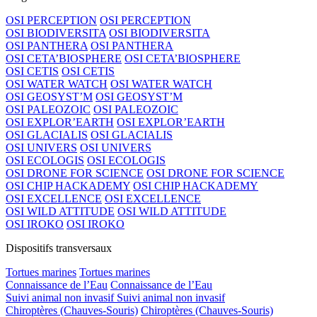
OSI PERCEPTION
OSI PERCEPTION
OSI BIODIVERSITA
OSI BIODIVERSITA
OSI PANTHERA
OSI PANTHERA
OSI CETA’BIOSPHERE
OSI CETA’BIOSPHERE
OSI CETIS
OSI CETIS
OSI WATER WATCH
OSI WATER WATCH
OSI GEOSYST’M
OSI GEOSYST’M
OSI PALEOZOIC
OSI PALEOZOIC
OSI EXPLOR’EARTH
OSI EXPLOR’EARTH
OSI GLACIALIS
OSI GLACIALIS
OSI UNIVERS
OSI UNIVERS
OSI ECOLOGIS
OSI ECOLOGIS
OSI DRONE FOR SCIENCE
OSI DRONE FOR SCIENCE
OSI CHIP HACKADEMY
OSI CHIP HACKADEMY
OSI EXCELLENCE
OSI EXCELLENCE
OSI WILD ATTITUDE
OSI WILD ATTITUDE
OSI IROKO
OSI IROKO
Dispositifs transversaux
Tortues marines
Tortues marines
Connaissance de l’Eau
Connaissance de l’Eau
Suivi animal non invasif
Suivi animal non invasif
Chiroptères (Chauves-Souris)
Chiroptères (Chauves-Souris)