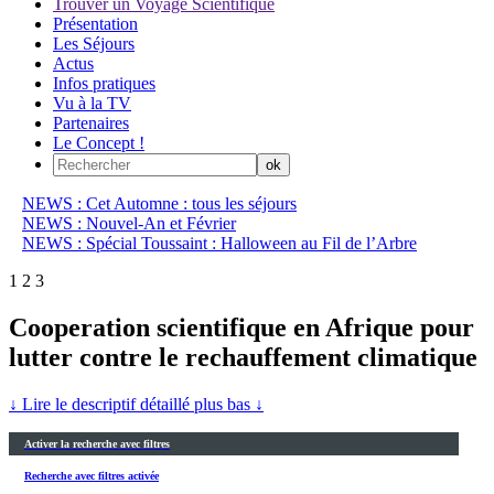
Trouver un Voyage Scientifique
Présentation
Les Séjours
Actus
Infos pratiques
Vu à la TV
Partenaires
Le Concept !
NEWS : Cet Automne : tous les séjours
NEWS : Nouvel-An et Février
NEWS : Spécial Toussaint : Halloween au Fil de l’Arbre
1
2
3
Cooperation scientifique en Afrique pour
lutter contre le rechauffement climatique
↓ Lire le descriptif détaillé plus bas ↓
Activer la recherche avec filtres
Recherche avec filtres activée