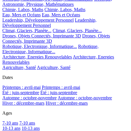
Astronomie, Physique, Mathématiques
Chimie, Labos, Maths
Chimie, Labos, Maths
Eau, Mers et Océans
Eau, Mers et Océans
Leadership, Développement Personnel
Leadership,
Développement Personnel
Climat, Glaciers, Planète...
Climat, Glaciers, Planète...
Drones, Objets Connectés, Imprimante 3D
Drones, Objets
Connectés, Imprimante 3D
Robotique, Electronique, Informatique...
Robotique,
Electronique, Informatique...
Architecture, Energies Renouvelables
Architecture, Energies
Renouvelables
Agriculture, Santé
Agriculture, Santé
Dates
Printemps : avril-mai
Printemps : avril-mai
Été : juin-septembre
Été : juin-septembre
Automne : octobre-novembre
Automne : octobre-novembre
Hiver : décembre-mars
Hiver : décembre-mars
Ages
7-10 ans
7-10 ans
10-13 ans
10-13 ans