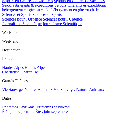
Séjours en Centres de vacances
Séjours en Centres de vacances
Séjours itinérants & expéditions
Séjours itinérants & expéditions
hébergement en gîte ou chalet
hébergement en gîte ou chalet
Sciences et Sports
Sciences et Sports
Sciences pour l’Urgence
Sciences pour l’Urgence
Journalisme Scientifique
Journalisme Scientifique
Week-end
Week-end
Destination
France
Hautes Alpes
Hautes Alpes
Chartreuse
Chartreuse
Grands Thèmes
Vie Sauvage, Nature, Animaux
Vie Sauvage, Nature, Animaux
Dates
Printemps : avril-mai
Printemps : avril-mai
Été : juin-septembre
Été : juin-septembre