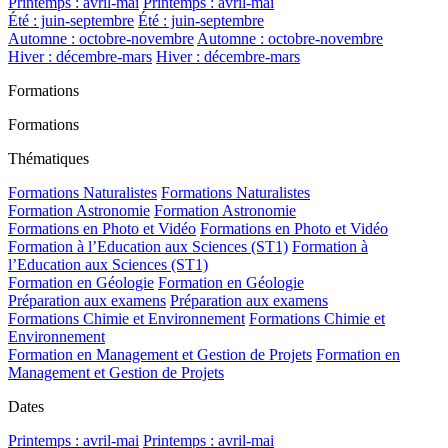
Printemps : avril-mai
Printemps : avril-mai
Été : juin-septembre
Été : juin-septembre
Automne : octobre-novembre
Automne : octobre-novembre
Hiver : décembre-mars
Hiver : décembre-mars
Formations
Formations
Thématiques
Formations Naturalistes
Formations Naturalistes
Formation Astronomie
Formation Astronomie
Formations en Photo et Vidéo
Formations en Photo et Vidéo
Formation à l’Education aux Sciences (ST1)
Formation à
l’Education aux Sciences (ST1)
Formation en Géologie
Formation en Géologie
Préparation aux examens
Préparation aux examens
Formations Chimie et Environnement
Formations Chimie et
Environnement
Formation en Management et Gestion de Projets
Formation en
Management et Gestion de Projets
Dates
Printemps : avril-mai
Printemps : avril-mai