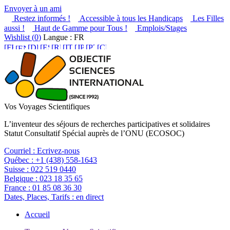
Envoyer à un ami
Restez informés !
Accessible à tous les Handicaps
Les Filles
aussi !
Haut de Gamme pour Tous !
Emplois/Stages
Wishlist (
0
)
Langue : FR
Vos Voyages Scientifiques
L’inventeur des séjours de recherches participatives et solidaires
Statut Consultatif Spécial auprès de l’ONU (ECOSOC)
Courriel :
Ecrivez-nous
Québec :
+1 (438) 558-1643
Suisse :
022 519 0440
Belgique :
023 18 35 65
France :
01 85 08 36 30
Dates, Places, Tarifs :
en direct
Accueil