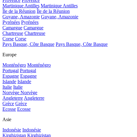
Provence
Provence
Martinique Antilles
Martinique Antilles
Île de la Réunion
Île de la Réunion
Guyane, Amazonie
Guyane, Amazonie
Pyrénées
Pyrénées
Camargue
Camargue
Chartreuse
Chartreuse
Corse
Corse
Pays Basque, Côte Basque
Pays Basque, Côte Basque
Europe
Monténégro
Monténégro
Portugal
Portugal
Espagne
Espagne
Islande
Islande
Italie
Italie
Norvège
Norvège
Angleterre
Angleterre
Grèce
Grèce
Ecosse
Ecosse
Asie
Indonésie
Indonésie
Kirghizistan
Kirghizistan