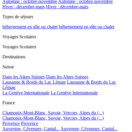
Automne : octobre-novembre
Automne : octobre-novembre
Hiver : décembre-mars
Hiver : décembre-mars
Types de séjours
hébergement en gîte ou chalet
hébergement en gîte ou chalet
Voyages Scolaires
Voyages Scolaires
Destinations
Suisse
Dans les Alpes Suisses
Dans les Alpes Suisses
Lausanne & Bords du Lac Léman
Lausanne & Bords du Lac
Léman
La Genève Internationale
La Genève Internationale
France
Chamonix-Mont-Blanc, Savoie, Vercors, Alpes du (...)
Chamonix-Mont-Blanc, Savoie, Vercors, Alpes du (...)
Provence
Provence
Auvergne, Cévennes, Cantal...
Auvergne, Cévennes, Cantal...