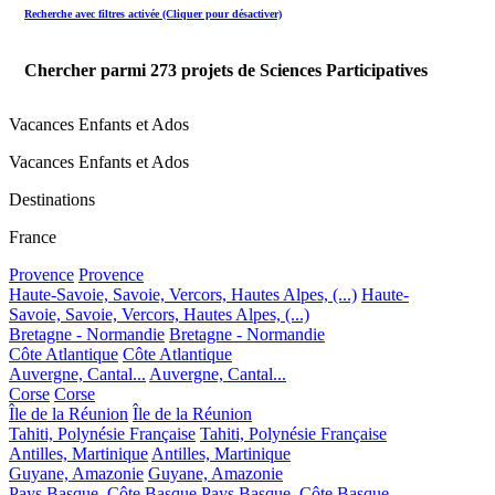
Recherche avec filtres activée (Cliquer pour désactiver)
Chercher parmi
273
projets de Sciences Participatives
Vacances Enfants et Ados
Vacances Enfants et Ados
Destinations
France
Provence
Provence
Haute-Savoie, Savoie, Vercors, Hautes Alpes, (...)
Haute-
Savoie, Savoie, Vercors, Hautes Alpes, (...)
Bretagne - Normandie
Bretagne - Normandie
Côte Atlantique
Côte Atlantique
Auvergne, Cantal...
Auvergne, Cantal...
Corse
Corse
Île de la Réunion
Île de la Réunion
Tahiti, Polynésie Française
Tahiti, Polynésie Française
Antilles, Martinique
Antilles, Martinique
Guyane, Amazonie
Guyane, Amazonie
Pays Basque, Côte Basque
Pays Basque, Côte Basque