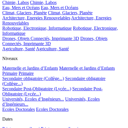
Chimie, Labos
Chimie, Labos
Eau, Mers et Océans
Eau, Mers et Océans
Climat, Glaciers, Planète
Climat, Glaciers, Planète
Architecture, Energies Renouvelables
Architecture, Energies
Renouvelables
Robotique, Electronique, Informatique
Robotique, Electronique,
Informatique
Drones, Objets Connectés, Imprimante 3D
Drones, Objets
Connectés, Imprimante 3D
Agriculture, Santé
Agriculture, Santé
Niveaux
Maternelle et Jardins d’Enfants
Maternelle et Jardins d’Enfants
Primaire
Primaire
Secondaire obligatoire (Collège...)
Secondaire obligatoire
(Collège...)
Secondaire Post-Obligatoire (Lycée...)
Secondaire Post-
Obligatoire (Lycée...)
Universités, Ecoles d’Ingénieurs...
Universités, Ecoles
d’Ingénieurs...
Ecoles Doctorales
Ecoles Doctorales
Dates