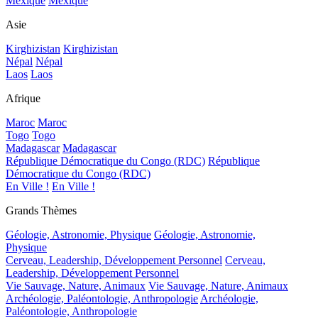
Mexique
Mexique
Asie
Kirghizistan
Kirghizistan
Népal
Népal
Laos
Laos
Afrique
Maroc
Maroc
Togo
Togo
Madagascar
Madagascar
République Démocratique du Congo (RDC)
République
Démocratique du Congo (RDC)
En Ville !
En Ville !
Grands Thèmes
Géologie, Astronomie, Physique
Géologie, Astronomie,
Physique
Cerveau, Leadership, Développement Personnel
Cerveau,
Leadership, Développement Personnel
Vie Sauvage, Nature, Animaux
Vie Sauvage, Nature, Animaux
Archéologie, Paléontologie, Anthropologie
Archéologie,
Paléontologie, Anthropologie