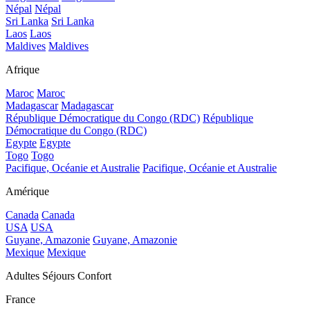
Népal
Népal
Sri Lanka
Sri Lanka
Laos
Laos
Maldives
Maldives
Afrique
Maroc
Maroc
Madagascar
Madagascar
République Démocratique du Congo (RDC)
République
Démocratique du Congo (RDC)
Egypte
Egypte
Togo
Togo
Pacifique, Océanie et Australie
Pacifique, Océanie et Australie
Amérique
Canada
Canada
USA
USA
Guyane, Amazonie
Guyane, Amazonie
Mexique
Mexique
Adultes Séjours Confort
France