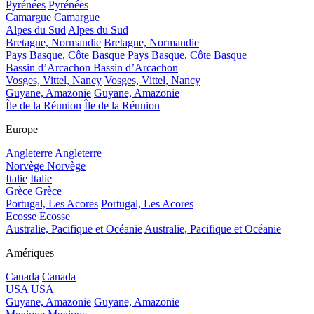
Pyrénées
Pyrénées
Camargue
Camargue
Alpes du Sud
Alpes du Sud
Bretagne, Normandie
Bretagne, Normandie
Pays Basque, Côte Basque
Pays Basque, Côte Basque
Bassin d’Arcachon
Bassin d’Arcachon
Vosges, Vittel, Nancy
Vosges, Vittel, Nancy
Guyane, Amazonie
Guyane, Amazonie
Île de la Réunion
Île de la Réunion
Europe
Angleterre
Angleterre
Norvège
Norvège
Italie
Italie
Grèce
Grèce
Portugal, Les Acores
Portugal, Les Acores
Ecosse
Ecosse
Australie, Pacifique et Océanie
Australie, Pacifique et Océanie
Amériques
Canada
Canada
USA
USA
Guyane, Amazonie
Guyane, Amazonie