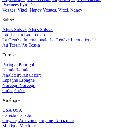
Pyrénées
Pyrénées
Vosges, Vittel, Nancy
Vosges, Vittel, Nancy
Suisse
Alpes Suisses
Alpes Suisses
Lac Léman
Lac Léman
La Genève Internationale
La Genève Internationale
Au Tessin
Au Tessin
Europe
Portugal
Portugal
Islande
Islande
Angleterre
Angleterre
Espagne
Espagne
Norvège
Norvège
Grèce
Grèce
Amérique
USA
USA
Canada
Canada
Guyane, Amazonie
Guyane, Amazonie
Mexique
Mexique