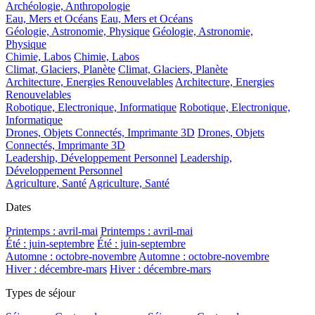
Archéologie, Anthropologie
Eau, Mers et Océans
Eau, Mers et Océans
Géologie, Astronomie, Physique
Géologie, Astronomie,
Physique
Chimie, Labos
Chimie, Labos
Climat, Glaciers, Planète
Climat, Glaciers, Planète
Architecture, Energies Renouvelables
Architecture, Energies
Renouvelables
Robotique, Electronique, Informatique
Robotique, Electronique,
Informatique
Drones, Objets Connectés, Imprimante 3D
Drones, Objets
Connectés, Imprimante 3D
Leadership, Développement Personnel
Leadership,
Développement Personnel
Agriculture, Santé
Agriculture, Santé
Dates
Printemps : avril-mai
Printemps : avril-mai
Été : juin-septembre
Été : juin-septembre
Automne : octobre-novembre
Automne : octobre-novembre
Hiver : décembre-mars
Hiver : décembre-mars
Types de séjour