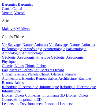
Baronnies
Baronnies
Cantal
Cantal
Vercors
Vercors
Asie
Maldives
Maldives
Grands Thèmes
Vie Sauvage, Nature, Animaux
Vie Sauvage, Nature, Animaux
Paléontologie, Archéologie, Anthropologie
Paléontologie,
Archéologie, Anthropologie
Géologie, Astronomie, Physique
Géologie, Astronomie,
Physique
Chimie, Labos
Chimie, Labos
Eau, Mers et Océans
Eau, Mers et Océans
Climat, Glaciers, Planète
Climat, Glaciers, Planète
Architecture, Energies Renouvelables
Architecture, Energies
Renouvelables
Robotique, Electronique, Informatique
Robotique, Electronique,
Informatique
Drones, Objets Connectés, Imprimante 3D
Drones, Objets
Connectés, Imprimante 3D
Leadership, Développement Personnel
Leadership,