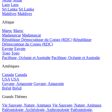
Népal
Népal
Laos
Laos
Sri Lanka
Sri Lanka
Maldives
Maldives
Afrique
Maroc
Maroc
Madagascar
Madagascar
République Démocratique du Congo (RDC)
République
Démocratique du Congo (RDC)
Egypte
Egypte
Togo
Togo
Pacifique, Océanie et Australie
Pacifique, Océanie et Australie
Amériques
Canada
Canada
USA
USA
Guyane, Amazonie
Guyane, Amazonie
Brésil
Brésil
Grands Thèmes
Vie Sauvage, Nature, Animaux
Vie Sauvage, Nature, Animaux
Paléontologie, Archéologie, Anthropologie
Paléontologie,