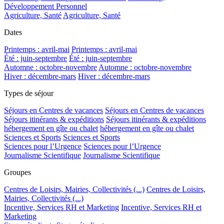
Développement Personnel
Agriculture, Santé
Agriculture, Santé
Dates
Printemps : avril-mai
Printemps : avril-mai
Été : juin-septembre
Été : juin-septembre
Automne : octobre-novembre
Automne : octobre-novembre
Hiver : décembre-mars
Hiver : décembre-mars
Types de séjour
Séjours en Centres de vacances
Séjours en Centres de vacances
Séjours itinérants & expéditions
Séjours itinérants & expéditions
hébergement en gîte ou chalet
hébergement en gîte ou chalet
Sciences et Sports
Sciences et Sports
Sciences pour l’Urgence
Sciences pour l’Urgence
Journalisme Scientifique
Journalisme Scientifique
Groupes
Centres de Loisirs, Mairies, Collectivités (...)
Centres de Loisirs,
Mairies, Collectivités (...)
Incentive, Services RH et Marketing
Incentive, Services RH et
Marketing