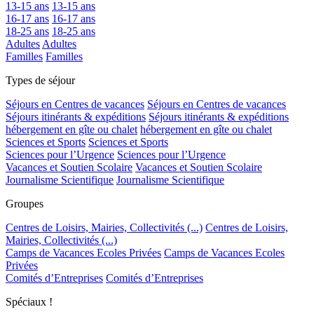
13-15 ans
13-15 ans
16-17 ans
16-17 ans
18-25 ans
18-25 ans
Adultes
Adultes
Familles
Familles
Types de séjour
Séjours en Centres de vacances
Séjours en Centres de vacances
Séjours itinérants & expéditions
Séjours itinérants & expéditions
hébergement en gîte ou chalet
hébergement en gîte ou chalet
Sciences et Sports
Sciences et Sports
Sciences pour l’Urgence
Sciences pour l’Urgence
Vacances et Soutien Scolaire
Vacances et Soutien Scolaire
Journalisme Scientifique
Journalisme Scientifique
Groupes
Centres de Loisirs, Mairies, Collectivités (...)
Centres de Loisirs,
Mairies, Collectivités (...)
Camps de Vacances Ecoles Privées
Camps de Vacances Ecoles
Privées
Comités d’Entreprises
Comités d’Entreprises
Spéciaux !