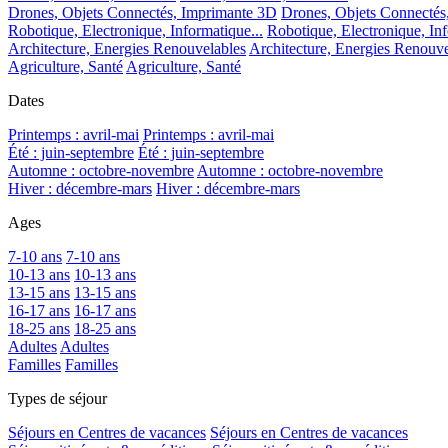
Drones, Objets Connectés, Imprimante 3D
Drones, Objets Connectés
Robotique, Electronique, Informatique...
Robotique, Electronique, Inf
Architecture, Energies Renouvelables
Architecture, Energies Renouve
Agriculture, Santé
Agriculture, Santé
Dates
Printemps : avril-mai
Printemps : avril-mai
Été : juin-septembre
Été : juin-septembre
Automne : octobre-novembre
Automne : octobre-novembre
Hiver : décembre-mars
Hiver : décembre-mars
Ages
7-10 ans
7-10 ans
10-13 ans
10-13 ans
13-15 ans
13-15 ans
16-17 ans
16-17 ans
18-25 ans
18-25 ans
Adultes
Adultes
Familles
Familles
Types de séjour
Séjours en Centres de vacances
Séjours en Centres de vacances