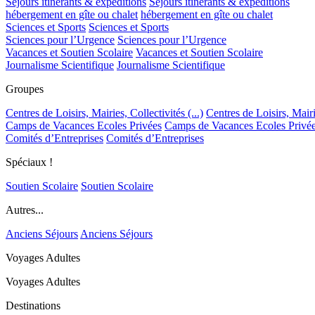
Séjours itinérants & expéditions
Séjours itinérants & expéditions
hébergement en gîte ou chalet
hébergement en gîte ou chalet
Sciences et Sports
Sciences et Sports
Sciences pour l’Urgence
Sciences pour l’Urgence
Vacances et Soutien Scolaire
Vacances et Soutien Scolaire
Journalisme Scientifique
Journalisme Scientifique
Groupes
Centres de Loisirs, Mairies, Collectivités (...)
Centres de Loisirs, Mairie
Camps de Vacances Ecoles Privées
Camps de Vacances Ecoles Privé
Comités d’Entreprises
Comités d’Entreprises
Spéciaux !
Soutien Scolaire
Soutien Scolaire
Autres...
Anciens Séjours
Anciens Séjours
Voyages Adultes
Voyages Adultes
Destinations