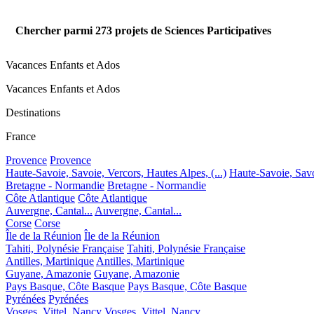
Chercher parmi
273
projets de Sciences Participatives
Vacances Enfants et Ados
Vacances Enfants et Ados
Destinations
France
Provence
Provence
Haute-Savoie, Savoie, Vercors, Hautes Alpes, (...)
Haute-Savoie, Savoi
Bretagne - Normandie
Bretagne - Normandie
Côte Atlantique
Côte Atlantique
Auvergne, Cantal...
Auvergne, Cantal...
Corse
Corse
Île de la Réunion
Île de la Réunion
Tahiti, Polynésie Française
Tahiti, Polynésie Française
Antilles, Martinique
Antilles, Martinique
Guyane, Amazonie
Guyane, Amazonie
Pays Basque, Côte Basque
Pays Basque, Côte Basque
Pyrénées
Pyrénées
Vosges, Vittel, Nancy
Vosges, Vittel, Nancy