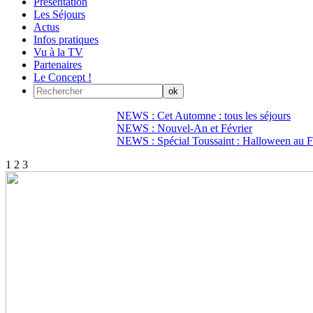
Présentation
Les Séjours
Actus
Infos pratiques
Vu à la TV
Partenaires
Le Concept !
NEWS : Cet Automne : tous les séjours
NEWS : Nouvel-An et Février
NEWS : Spécial Toussaint : Halloween au Fi
1
2
3