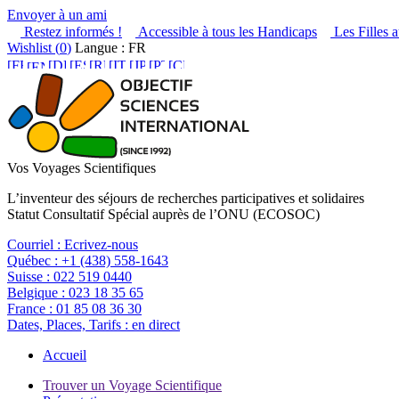
Envoyer à un ami
Restez informés !
Accessible à tous les Handicaps
Les Filles a
Wishlist (
0
)
Langue : FR
Vos Voyages Scientifiques
L’inventeur des séjours de recherches participatives et solidaires
Statut Consultatif Spécial auprès de l’ONU (ECOSOC)
Courriel :
Ecrivez-nous
Québec :
+1 (438) 558-1643
Suisse :
022 519 0440
Belgique :
023 18 35 65
France :
01 85 08 36 30
Dates, Places, Tarifs :
en direct
Accueil
Trouver un Voyage Scientifique