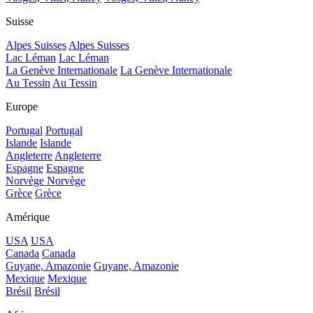
Suisse
Alpes Suisses
Alpes Suisses
Lac Léman
Lac Léman
La Genève Internationale
La Genève Internationale
Au Tessin
Au Tessin
Europe
Portugal
Portugal
Islande
Islande
Angleterre
Angleterre
Espagne
Espagne
Norvège
Norvège
Grèce
Grèce
Amérique
USA
USA
Canada
Canada
Guyane, Amazonie
Guyane, Amazonie
Mexique
Mexique
Brésil
Brésil