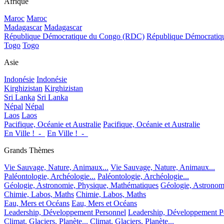
Afrique
Maroc
Maroc
Madagascar
Madagascar
République Démocratique du Congo (RDC)
République Démocrati
Togo
Togo
Asie
Indonésie
Indonésie
Kirghizistan
Kirghizistan
Sri Lanka
Sri Lanka
Népal
Népal
Laos
Laos
Pacifique, Océanie et Australie
Pacifique, Océanie et Australie
En Ville !_-_
En Ville !_-_
Grands Thèmes
Vie Sauvage, Nature, Animaux...
Vie Sauvage, Nature, Animaux...
Paléontologie, Archéologie...
Paléontologie, Archéologie...
Géologie, Astronomie, Physique, Mathématiques
Géologie, Astronom
Chimie, Labos, Maths
Chimie, Labos, Maths
Eau, Mers et Océans
Eau, Mers et Océans
Leadership, Développement Personnel
Leadership, Développement P
Climat, Glaciers, Planète...
Climat, Glaciers, Planète...