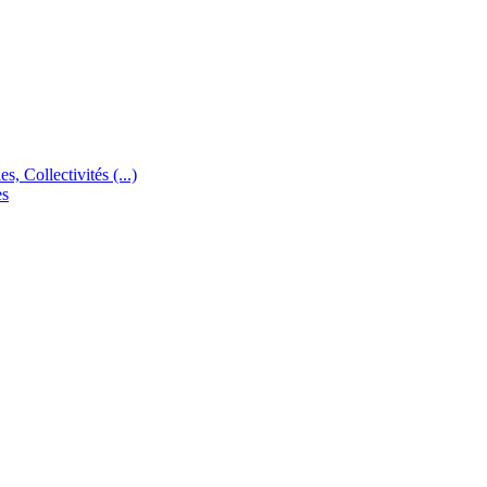
s, Collectivités (...)
es