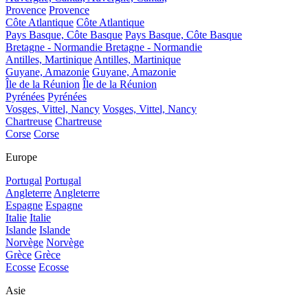
Provence
Provence
Côte Atlantique
Côte Atlantique
Pays Basque, Côte Basque
Pays Basque, Côte Basque
Bretagne - Normandie
Bretagne - Normandie
Antilles, Martinique
Antilles, Martinique
Guyane, Amazonie
Guyane, Amazonie
Île de la Réunion
Île de la Réunion
Pyrénées
Pyrénées
Vosges, Vittel, Nancy
Vosges, Vittel, Nancy
Chartreuse
Chartreuse
Corse
Corse
Europe
Portugal
Portugal
Angleterre
Angleterre
Espagne
Espagne
Italie
Italie
Islande
Islande
Norvège
Norvège
Grèce
Grèce
Ecosse
Ecosse
Asie