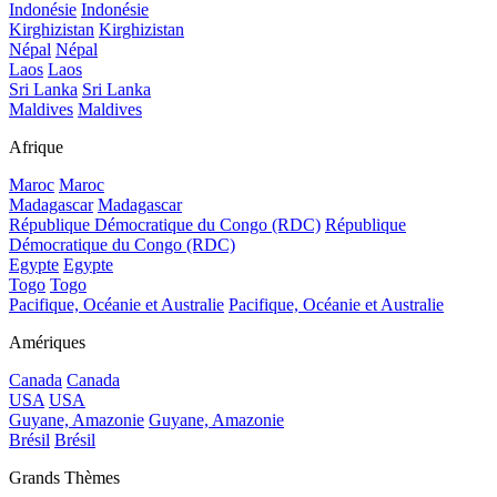
Indonésie
Indonésie
Kirghizistan
Kirghizistan
Népal
Népal
Laos
Laos
Sri Lanka
Sri Lanka
Maldives
Maldives
Afrique
Maroc
Maroc
Madagascar
Madagascar
République Démocratique du Congo (RDC)
République
Démocratique du Congo (RDC)
Egypte
Egypte
Togo
Togo
Pacifique, Océanie et Australie
Pacifique, Océanie et Australie
Amériques
Canada
Canada
USA
USA
Guyane, Amazonie
Guyane, Amazonie
Brésil
Brésil
Grands Thèmes