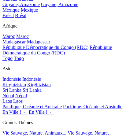
Guyane, Amazonie
Guyane, Amazonie
Mexique
Mexique
Brésil
Brésil
Afrique
Maroc
Maroc
Madagascar
Madagascar
République Démocratique du Congo (RDC)
République
Démocratique du Congo (RDC)
Togo
Togo
Asie
Indonésie
Indonésie
Kirghizistan
Kirghizistan
Sri Lanka
Sri Lanka
Népal
Népal
Laos
Laos
Pacifique, Océanie et Australie
Pacifique, Océanie et Australie
En Ville !_-_
En Ville !_-_
Grands Thèmes
Vie Sauvage, Nature, Animaux...
Vie Sauvage, Nature,