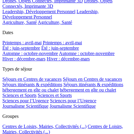
Drones, Objets Connectés, Imprimante 3D
Drones, Objets
Connectés, Imprimante 3D
Leadership, Développement Personnel
Leadership,
Développement Personnel
Agriculture, Santé
Agriculture, Santé
Dates
Printemps : avril-mai
Printemps : avril-mai
Été : juin-septembre
Été : juin-septembre
Automne : octobre-novembre
Automne : octobre-novembre
Hiver : décembre-mars
Hiver : décembre-mars
Types de séjour
Séjours en Centres de vacances
Séjours en Centres de vacances
Séjours itinérants & expéditions
Séjours itinérants & expéditions
hébergement en gîte ou chalet
hébergement en gîte ou chalet
Sciences et Sports
Sciences et Sports
Sciences pour l’Urgence
Sciences pour l’Urgence
Journalisme Scientifique
Journalisme Scientifique
Groupes
Centres de Loisirs, Mairies, Collectivités (...)
Centres de Loisirs,
Mairies, Collectivités (...)