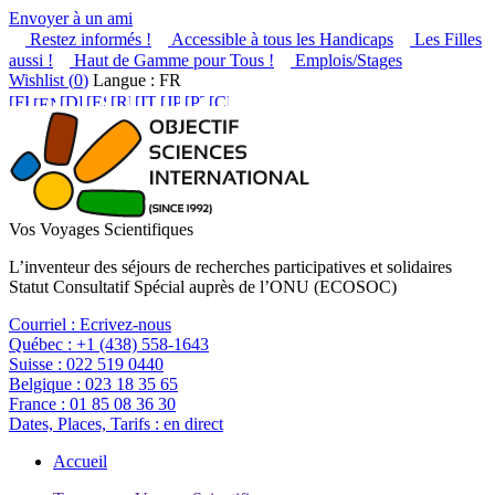
Envoyer à un ami
Restez informés !
Accessible à tous les Handicaps
Les Filles
aussi !
Haut de Gamme pour Tous !
Emplois/Stages
Wishlist (
0
)
Langue : FR
Vos Voyages Scientifiques
L’inventeur des séjours de recherches participatives et solidaires
Statut Consultatif Spécial auprès de l’ONU (ECOSOC)
Courriel :
Ecrivez-nous
Québec :
+1 (438) 558-1643
Suisse :
022 519 0440
Belgique :
023 18 35 65
France :
01 85 08 36 30
Dates, Places, Tarifs :
en direct
Accueil