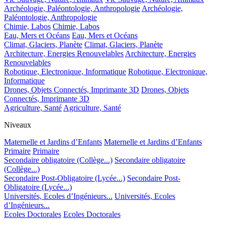
Archéologie, Paléontologie, Anthropologie
Archéologie,
Paléontologie, Anthropologie
Chimie, Labos
Chimie, Labos
Eau, Mers et Océans
Eau, Mers et Océans
Climat, Glaciers, Planète
Climat, Glaciers, Planète
Architecture, Energies Renouvelables
Architecture, Energies
Renouvelables
Robotique, Electronique, Informatique
Robotique, Electronique,
Informatique
Drones, Objets Connectés, Imprimante 3D
Drones, Objets
Connectés, Imprimante 3D
Agriculture, Santé
Agriculture, Santé
Niveaux
Maternelle et Jardins d’Enfants
Maternelle et Jardins d’Enfants
Primaire
Primaire
Secondaire obligatoire (Collège...)
Secondaire obligatoire
(Collège...)
Secondaire Post-Obligatoire (Lycée...)
Secondaire Post-
Obligatoire (Lycée...)
Universités, Ecoles d’Ingénieurs...
Universités, Ecoles
d’Ingénieurs...
Ecoles Doctorales
Ecoles Doctorales