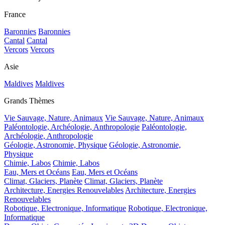
France
Baronnies
Baronnies
Cantal
Cantal
Vercors
Vercors
Asie
Maldives
Maldives
Grands Thèmes
Vie Sauvage, Nature, Animaux
Vie Sauvage, Nature, Animaux
Paléontologie, Archéologie, Anthropologie
Paléontologie,
Archéologie, Anthropologie
Géologie, Astronomie, Physique
Géologie, Astronomie,
Physique
Chimie, Labos
Chimie, Labos
Eau, Mers et Océans
Eau, Mers et Océans
Climat, Glaciers, Planète
Climat, Glaciers, Planète
Architecture, Energies Renouvelables
Architecture, Energies
Renouvelables
Robotique, Electronique, Informatique
Robotique, Electronique,
Informatique