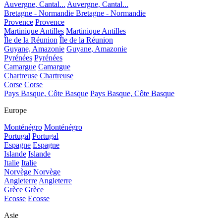
Auvergne, Cantal...
Auvergne, Cantal...
Bretagne - Normandie
Bretagne - Normandie
Provence
Provence
Martinique Antilles
Martinique Antilles
Île de la Réunion
Île de la Réunion
Guyane, Amazonie
Guyane, Amazonie
Pyrénées
Pyrénées
Camargue
Camargue
Chartreuse
Chartreuse
Corse
Corse
Pays Basque, Côte Basque
Pays Basque, Côte Basque
Europe
Monténégro
Monténégro
Portugal
Portugal
Espagne
Espagne
Islande
Islande
Italie
Italie
Norvège
Norvège
Angleterre
Angleterre
Grèce
Grèce
Ecosse
Ecosse
Asie