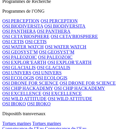
Programmes de Recherche
Programmes de l’ONG
OSI PERCEPTION
OSI PERCEPTION
OSI BIODIVERSITA
OSI BIODIVERSITA
OSI PANTHERA
OSI PANTHERA
OSI CETA’BIOSPHERE
OSI CETA’BIOSPHERE
OSI CETIS
OSI CETIS
OSI WATER WATCH
OSI WATER WATCH
OSI GEOSYST’M
OSI GEOSYST’M
OSI PALEOZOIC
OSI PALEOZOIC
OSI EXPLOR’EARTH
OSI EXPLOR’EARTH
OSI GLACIALIS
OSI GLACIALIS
OSI UNIVERS
OSI UNIVERS
OSI ECOLOGIS
OSI ECOLOGIS
OSI DRONE FOR SCIENCE
OSI DRONE FOR SCIENCE
OSI CHIP HACKADEMY
OSI CHIP HACKADEMY
OSI EXCELLENCE
OSI EXCELLENCE
OSI WILD ATTITUDE
OSI WILD ATTITUDE
OSI IROKO
OSI IROKO
Dispositifs transversaux
Tortues marines
Tortues marines
Connaissance de l’Eau
Connaissance de l’Eau