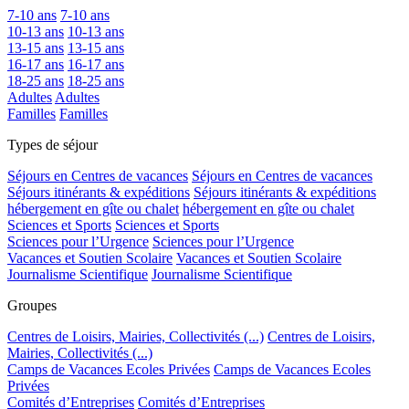
7-10 ans
7-10 ans
10-13 ans
10-13 ans
13-15 ans
13-15 ans
16-17 ans
16-17 ans
18-25 ans
18-25 ans
Adultes
Adultes
Familles
Familles
Types de séjour
Séjours en Centres de vacances
Séjours en Centres de vacances
Séjours itinérants & expéditions
Séjours itinérants & expéditions
hébergement en gîte ou chalet
hébergement en gîte ou chalet
Sciences et Sports
Sciences et Sports
Sciences pour l’Urgence
Sciences pour l’Urgence
Vacances et Soutien Scolaire
Vacances et Soutien Scolaire
Journalisme Scientifique
Journalisme Scientifique
Groupes
Centres de Loisirs, Mairies, Collectivités (...)
Centres de Loisirs,
Mairies, Collectivités (...)
Camps de Vacances Ecoles Privées
Camps de Vacances Ecoles
Privées
Comités d’Entreprises
Comités d’Entreprises