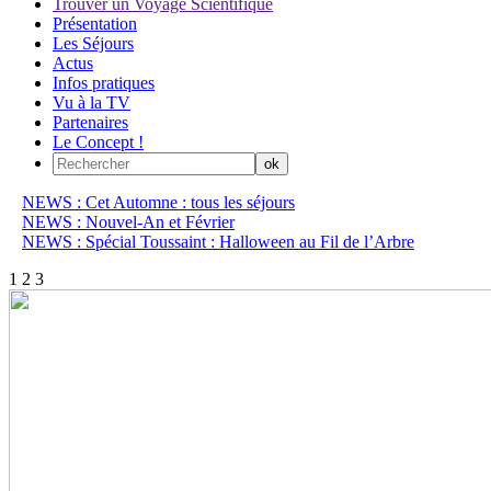
Trouver un Voyage Scientifique
Présentation
Les Séjours
Actus
Infos pratiques
Vu à la TV
Partenaires
Le Concept !
NEWS : Cet Automne : tous les séjours
NEWS : Nouvel-An et Février
NEWS : Spécial Toussaint : Halloween au Fil de l’Arbre
1
2
3