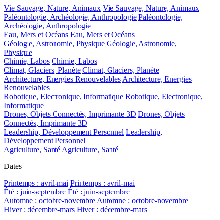
Vie Sauvage, Nature, Animaux
Vie Sauvage, Nature, Animaux
Paléontologie, Archéologie, Anthropologie
Paléontologie,
Archéologie, Anthropologie
Eau, Mers et Océans
Eau, Mers et Océans
Géologie, Astronomie, Physique
Géologie, Astronomie,
Physique
Chimie, Labos
Chimie, Labos
Climat, Glaciers, Planète
Climat, Glaciers, Planète
Architecture, Energies Renouvelables
Architecture, Energies
Renouvelables
Robotique, Electronique, Informatique
Robotique, Electronique,
Informatique
Drones, Objets Connectés, Imprimante 3D
Drones, Objets
Connectés, Imprimante 3D
Leadership, Développement Personnel
Leadership,
Développement Personnel
Agriculture, Santé
Agriculture, Santé
Dates
Printemps : avril-mai
Printemps : avril-mai
Été : juin-septembre
Été : juin-septembre
Automne : octobre-novembre
Automne : octobre-novembre
Hiver : décembre-mars
Hiver : décembre-mars