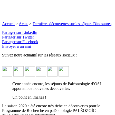
Accueil
>
Actus
>
Dernières découvertes sur les séjours Dinosaures
Partager sur LinkedIn
Partager sur Twitter
Partager sur Facebook
Dernières découvertes sur les séjours
Envoyer à un ami
Dinosaures
Suivez notre actualité sur les réseaux sociaux :
Les séjours de Paléontologie d'OSI continuent d'apporter leur
lot annuel de découvertes.
↓ Lire le descriptif détaillé plus bas ↓
Cette année encore, les séjours de Paléontologie d’OSI
apportent de nouvelles découvertes.
Un point en images !
La saison 2020 a été encore très riche en découvertes pour le
Programme de Recherche
en paléontologie PALÉOZOÏC