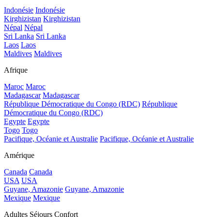
Indonésie
Indonésie
Kirghizistan
Kirghizistan
Népal
Népal
Sri Lanka
Sri Lanka
Laos
Laos
Maldives
Maldives
Afrique
Maroc
Maroc
Madagascar
Madagascar
République Démocratique du Congo (RDC)
République
Démocratique du Congo (RDC)
Egypte
Egypte
Togo
Togo
Pacifique, Océanie et Australie
Pacifique, Océanie et Australie
Amérique
Canada
Canada
USA
USA
Guyane, Amazonie
Guyane, Amazonie
Mexique
Mexique
Adultes Séjours Confort