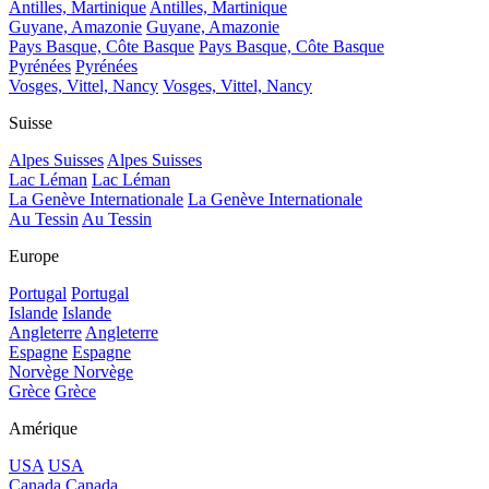
Antilles, Martinique
Antilles, Martinique
Guyane, Amazonie
Guyane, Amazonie
Pays Basque, Côte Basque
Pays Basque, Côte Basque
Pyrénées
Pyrénées
Vosges, Vittel, Nancy
Vosges, Vittel, Nancy
Suisse
Alpes Suisses
Alpes Suisses
Lac Léman
Lac Léman
La Genève Internationale
La Genève Internationale
Au Tessin
Au Tessin
Europe
Portugal
Portugal
Islande
Islande
Angleterre
Angleterre
Espagne
Espagne
Norvège
Norvège
Grèce
Grèce
Amérique
USA
USA
Canada
Canada