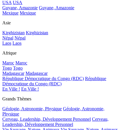
USA
USA
Guyane, Amazonie
Guyane, Amazonie
Mexique
Mexique
Asie
Kirghizistan
Kirghizistan
Népal
Népal
Laos
Laos
Afrique
Maroc
Maroc
Togo
Togo
Madagascar
Madagascar
République Démocratique du Congo (RDC)
République
Démocratique du Congo (RDC)
En Ville !
En Ville !
Grands Thèmes
Géologie, Astronomie, Physique
Géologie, Astronomie,
Physique
Cerveau, Leadership, Développement Personnel
Cerveau,
Leadership, Développement Personnel
Vie Sauvage, Nature, Animaux
Vie Sauvage, Nature, Animaux