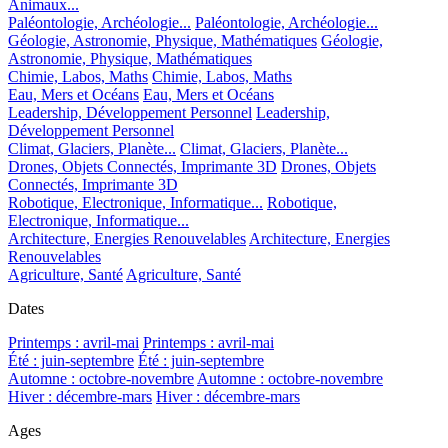
Animaux...
Paléontologie, Archéologie...
Paléontologie, Archéologie...
Géologie, Astronomie, Physique, Mathématiques
Géologie,
Astronomie, Physique, Mathématiques
Chimie, Labos, Maths
Chimie, Labos, Maths
Eau, Mers et Océans
Eau, Mers et Océans
Leadership, Développement Personnel
Leadership,
Développement Personnel
Climat, Glaciers, Planète...
Climat, Glaciers, Planète...
Drones, Objets Connectés, Imprimante 3D
Drones, Objets
Connectés, Imprimante 3D
Robotique, Electronique, Informatique...
Robotique,
Electronique, Informatique...
Architecture, Energies Renouvelables
Architecture, Energies
Renouvelables
Agriculture, Santé
Agriculture, Santé
Dates
Printemps : avril-mai
Printemps : avril-mai
Été : juin-septembre
Été : juin-septembre
Automne : octobre-novembre
Automne : octobre-novembre
Hiver : décembre-mars
Hiver : décembre-mars
Ages