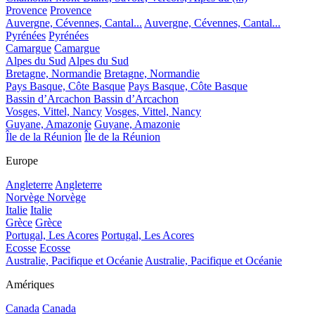
Provence
Provence
Auvergne, Cévennes, Cantal...
Auvergne, Cévennes, Cantal...
Pyrénées
Pyrénées
Camargue
Camargue
Alpes du Sud
Alpes du Sud
Bretagne, Normandie
Bretagne, Normandie
Pays Basque, Côte Basque
Pays Basque, Côte Basque
Bassin d’Arcachon
Bassin d’Arcachon
Vosges, Vittel, Nancy
Vosges, Vittel, Nancy
Guyane, Amazonie
Guyane, Amazonie
Île de la Réunion
Île de la Réunion
Europe
Angleterre
Angleterre
Norvège
Norvège
Italie
Italie
Grèce
Grèce
Portugal, Les Acores
Portugal, Les Acores
Ecosse
Ecosse
Australie, Pacifique et Océanie
Australie, Pacifique et Océanie
Amériques
Canada
Canada