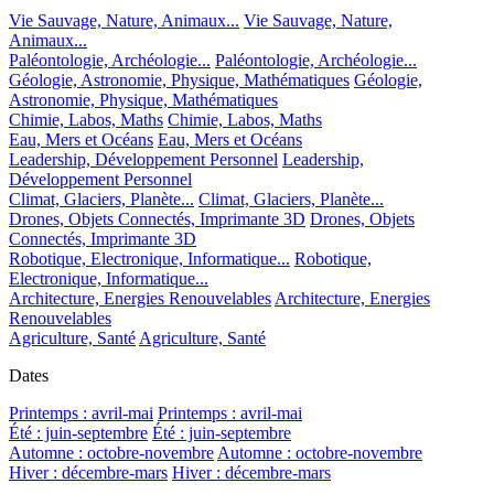
Vie Sauvage, Nature, Animaux...
Vie Sauvage, Nature,
Animaux...
Paléontologie, Archéologie...
Paléontologie, Archéologie...
Géologie, Astronomie, Physique, Mathématiques
Géologie,
Astronomie, Physique, Mathématiques
Chimie, Labos, Maths
Chimie, Labos, Maths
Eau, Mers et Océans
Eau, Mers et Océans
Leadership, Développement Personnel
Leadership,
Développement Personnel
Climat, Glaciers, Planète...
Climat, Glaciers, Planète...
Drones, Objets Connectés, Imprimante 3D
Drones, Objets
Connectés, Imprimante 3D
Robotique, Electronique, Informatique...
Robotique,
Electronique, Informatique...
Architecture, Energies Renouvelables
Architecture, Energies
Renouvelables
Agriculture, Santé
Agriculture, Santé
Dates
Printemps : avril-mai
Printemps : avril-mai
Été : juin-septembre
Été : juin-septembre
Automne : octobre-novembre
Automne : octobre-novembre
Hiver : décembre-mars
Hiver : décembre-mars