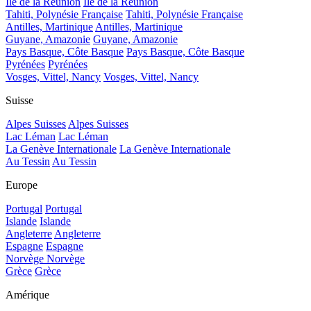
Île de la Réunion
Île de la Réunion
Tahiti, Polynésie Française
Tahiti, Polynésie Française
Antilles, Martinique
Antilles, Martinique
Guyane, Amazonie
Guyane, Amazonie
Pays Basque, Côte Basque
Pays Basque, Côte Basque
Pyrénées
Pyrénées
Vosges, Vittel, Nancy
Vosges, Vittel, Nancy
Suisse
Alpes Suisses
Alpes Suisses
Lac Léman
Lac Léman
La Genève Internationale
La Genève Internationale
Au Tessin
Au Tessin
Europe
Portugal
Portugal
Islande
Islande
Angleterre
Angleterre
Espagne
Espagne
Norvège
Norvège
Grèce
Grèce
Amérique