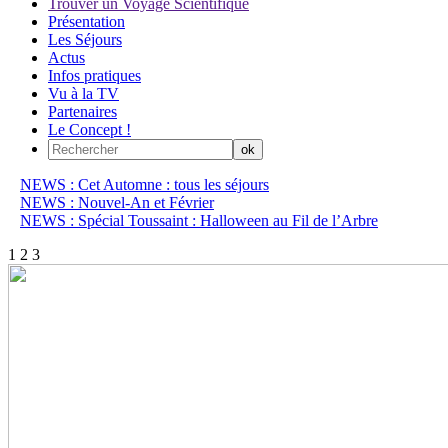
Trouver un Voyage Scientifique
Présentation
Les Séjours
Actus
Infos pratiques
Vu à la TV
Partenaires
Le Concept !
NEWS : Cet Automne : tous les séjours
NEWS : Nouvel-An et Février
NEWS : Spécial Toussaint : Halloween au Fil de l’Arbre
1
2
3