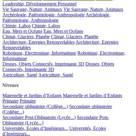
Leadership, Développement Personnel
Vie Sauvage, Nature, Animaux
Vie Sauvage, Nature, Animaux
Archéologie, Paléontologie, Anthropologie
Archéologie,
Paléontologie, Anthropologie
Chimie, Labos
Chimie, Labos
Eau, Mers et Océans
Eau, Mers et Océans
Climat, Glaciers, Planète
Climat, Glaciers, Planète
Architecture, Energies Renouvelables
Architecture, Energies
Renouvelables
Robotique, Electronique, Informatique
Robotique, Electronique,
Informatique
Drones, Objets Connectés, Imprimante 3D
Drones, Objets
Connectés, Imprimante 3D
Agriculture, Santé
Agriculture, Santé
Niveaux
Maternelle et Jardins d’Enfants
Maternelle et Jardins d’Enfants
Primaire
Primaire
Secondaire obligatoire (Collège...)
Secondaire obligatoire
(Collège...)
Secondaire Post-Obligatoire (Lycée...)
Secondaire Post-
Obligatoire (Lycée...)
Universités, Ecoles d’Ingénieurs...
Universités, Ecoles
d’Ingénieurs...