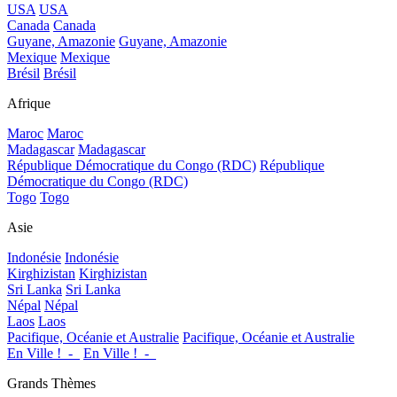
USA
USA
Canada
Canada
Guyane, Amazonie
Guyane, Amazonie
Mexique
Mexique
Brésil
Brésil
Afrique
Maroc
Maroc
Madagascar
Madagascar
République Démocratique du Congo (RDC)
République
Démocratique du Congo (RDC)
Togo
Togo
Asie
Indonésie
Indonésie
Kirghizistan
Kirghizistan
Sri Lanka
Sri Lanka
Népal
Népal
Laos
Laos
Pacifique, Océanie et Australie
Pacifique, Océanie et Australie
En Ville !_-_
En Ville !_-_
Grands Thèmes