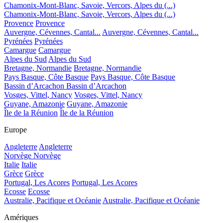
Chamonix-Mont-Blanc, Savoie, Vercors, Alpes du (...)
Chamonix-Mont-Blanc, Savoie, Vercors, Alpes du (...)
Provence
Provence
Auvergne, Cévennes, Cantal...
Auvergne, Cévennes, Cantal...
Pyrénées
Pyrénées
Camargue
Camargue
Alpes du Sud
Alpes du Sud
Bretagne, Normandie
Bretagne, Normandie
Pays Basque, Côte Basque
Pays Basque, Côte Basque
Bassin d’Arcachon
Bassin d’Arcachon
Vosges, Vittel, Nancy
Vosges, Vittel, Nancy
Guyane, Amazonie
Guyane, Amazonie
Île de la Réunion
Île de la Réunion
Europe
Angleterre
Angleterre
Norvège
Norvège
Italie
Italie
Grèce
Grèce
Portugal, Les Acores
Portugal, Les Acores
Ecosse
Ecosse
Australie, Pacifique et Océanie
Australie, Pacifique et Océanie
Amériques