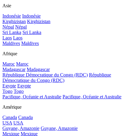
Asie
Indonésie
Indonésie
Kirghizistan
Kirghizistan
Népal
Népal
Sri Lanka
Sri Lanka
Laos
Laos
Maldives
Maldives
Afrique
Maroc
Maroc
Madagascar
Madagascar
République Démocratique du Congo (RDC)
République
Démocratique du Congo (RDC)
Egypte
Egypte
Togo
Togo
Pacifique, Océanie et Australie
Pacifique, Océanie et Australie
Amérique
Canada
Canada
USA
USA
Guyane, Amazonie
Guyane, Amazonie
Mexique
Mexique