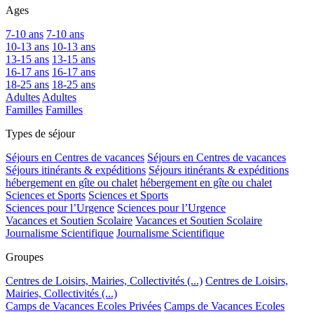
Ages
7-10 ans
7-10 ans
10-13 ans
10-13 ans
13-15 ans
13-15 ans
16-17 ans
16-17 ans
18-25 ans
18-25 ans
Adultes
Adultes
Familles
Familles
Types de séjour
Séjours en Centres de vacances
Séjours en Centres de vacances
Séjours itinérants & expéditions
Séjours itinérants & expéditions
hébergement en gîte ou chalet
hébergement en gîte ou chalet
Sciences et Sports
Sciences et Sports
Sciences pour l’Urgence
Sciences pour l’Urgence
Vacances et Soutien Scolaire
Vacances et Soutien Scolaire
Journalisme Scientifique
Journalisme Scientifique
Groupes
Centres de Loisirs, Mairies, Collectivités (...)
Centres de Loisirs,
Mairies, Collectivités (...)
Camps de Vacances Ecoles Privées
Camps de Vacances Ecoles