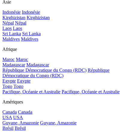
Asie
Indonésie
Indonésie
Kirghizistan
Kirghizistan
Népal
Népal
Laos
Laos
Sri Lanka
Sri Lanka
Maldives
Maldives
Afrique
Maroc
Maroc
Madagascar
Madagascar
République Démocratique du Congo (RDC)
République
Démocratique du Congo (RDC)
Egypte
Egypte
Togo
Togo
Pacifique, Océanie et Australie
Pacifique, Océanie et Australie
Amériques
Canada
Canada
USA
USA
Guyane, Amazonie
Guyane, Amazonie
Brésil
Brésil