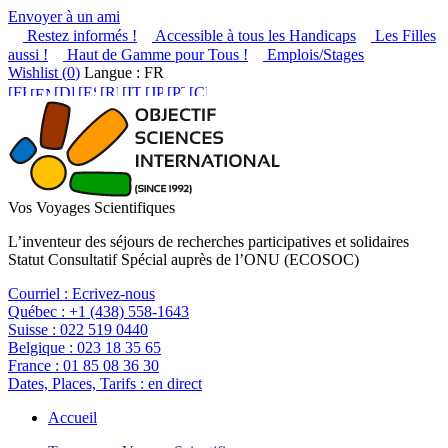
Envoyer à un ami
Restez informés !
Accessible à tous les Handicaps
Les Filles
aussi !
Haut de Gamme pour Tous !
Emplois/Stages
Wishlist (
0
)
Langue : FR
Vos Voyages Scientifiques
L’inventeur des séjours de recherches participatives et solidaires
Statut Consultatif Spécial auprès de l’ONU (ECOSOC)
Courriel :
Ecrivez-nous
Québec :
+1 (438) 558-1643
Suisse :
022 519 0440
Belgique :
023 18 35 65
France :
01 85 08 36 30
Dates, Places, Tarifs :
en direct
Accueil