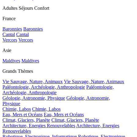
Adultes Séjours Confort
France
Baronnies
Baronnies
Cantal
Cantal
Vercors
Vercors
Asie
Maldives
Maldives
Grands Thèmes
Vie Sauvage, Nature, Animaux
Vie Sauvage, Nature, Animaux
Paléontologie, Archéologie, Anthropologie
Paléontologie,
Archéologie, Anthropologie
Géologie, Astronomie, Physique
Géologie, Astronomie,
Physique
Chimie, Labos
Chimie, Labos
Eau, Mers et Océans
Eau, Mers et Océans
Climat, Glaciers, Planète
Climat, Glaciers, Planète
Architecture, Energies Renouvelables
Architecture, Energies
Renouvelables
Robotique, Electronique, Informatique
Robotique, Electronique,