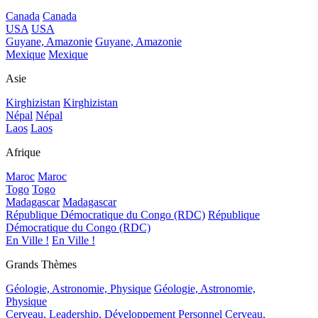
Canada
Canada
USA
USA
Guyane, Amazonie
Guyane, Amazonie
Mexique
Mexique
Asie
Kirghizistan
Kirghizistan
Népal
Népal
Laos
Laos
Afrique
Maroc
Maroc
Togo
Togo
Madagascar
Madagascar
République Démocratique du Congo (RDC)
République
Démocratique du Congo (RDC)
En Ville !
En Ville !
Grands Thèmes
Géologie, Astronomie, Physique
Géologie, Astronomie,
Physique
Cerveau, Leadership, Développement Personnel
Cerveau,