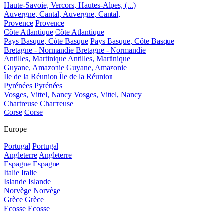
Haute-Savoie, Vercors, Hautes-Alpes, (...)
Auvergne, Cantal,
Auvergne, Cantal,
Provence
Provence
Côte Atlantique
Côte Atlantique
Pays Basque, Côte Basque
Pays Basque, Côte Basque
Bretagne - Normandie
Bretagne - Normandie
Antilles, Martinique
Antilles, Martinique
Guyane, Amazonie
Guyane, Amazonie
Île de la Réunion
Île de la Réunion
Pyrénées
Pyrénées
Vosges, Vittel, Nancy
Vosges, Vittel, Nancy
Chartreuse
Chartreuse
Corse
Corse
Europe
Portugal
Portugal
Angleterre
Angleterre
Espagne
Espagne
Italie
Italie
Islande
Islande
Norvège
Norvège
Grèce
Grèce
Ecosse
Ecosse