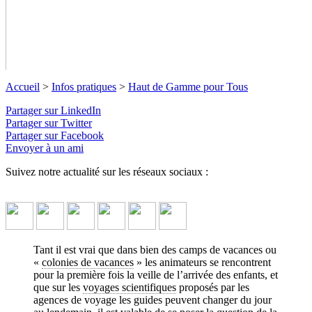
Accueil
>
Infos pratiques
>
Haut de Gamme pour Tous
Partager sur LinkedIn
Partager sur Twitter
Partager sur Facebook
Envoyer à un ami
Suivez notre actualité sur les réseaux sociaux :
Haut de Gamme pour Tous
Des Séjours Haut de Gamme accessibles à toutes et tous
↓ Lire
le descriptif détaillé plus bas ↓
Tant il est vrai que dans bien des camps de vacances ou
«
colonies de vacances
» les animateurs se rencontrent
pour la première fois la veille de l’arrivée des enfants, et
que sur les
voyages scientifiques
proposés par les
agences de voyage les guides peuvent changer du jour