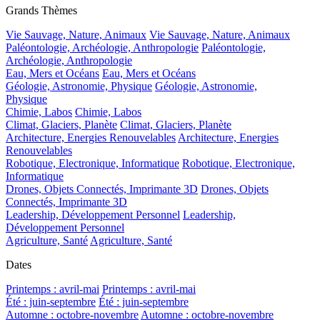
Grands Thèmes
Vie Sauvage, Nature, Animaux
Vie Sauvage, Nature, Animaux
Paléontologie, Archéologie, Anthropologie
Paléontologie,
Archéologie, Anthropologie
Eau, Mers et Océans
Eau, Mers et Océans
Géologie, Astronomie, Physique
Géologie, Astronomie,
Physique
Chimie, Labos
Chimie, Labos
Climat, Glaciers, Planète
Climat, Glaciers, Planète
Architecture, Energies Renouvelables
Architecture, Energies
Renouvelables
Robotique, Electronique, Informatique
Robotique, Electronique,
Informatique
Drones, Objets Connectés, Imprimante 3D
Drones, Objets
Connectés, Imprimante 3D
Leadership, Développement Personnel
Leadership,
Développement Personnel
Agriculture, Santé
Agriculture, Santé
Dates
Printemps : avril-mai
Printemps : avril-mai
Été : juin-septembre
Été : juin-septembre
Automne : octobre-novembre
Automne : octobre-novembre