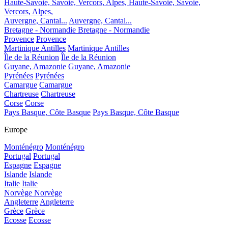
Haute-Savoie, Savoie, Vercors, Alpes,
Haute-Savoie, Savoie,
Vercors, Alpes,
Auvergne, Cantal...
Auvergne, Cantal...
Bretagne - Normandie
Bretagne - Normandie
Provence
Provence
Martinique Antilles
Martinique Antilles
Île de la Réunion
Île de la Réunion
Guyane, Amazonie
Guyane, Amazonie
Pyrénées
Pyrénées
Camargue
Camargue
Chartreuse
Chartreuse
Corse
Corse
Pays Basque, Côte Basque
Pays Basque, Côte Basque
Europe
Monténégro
Monténégro
Portugal
Portugal
Espagne
Espagne
Islande
Islande
Italie
Italie
Norvège
Norvège
Angleterre
Angleterre
Grèce
Grèce
Ecosse
Ecosse