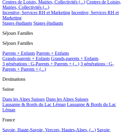
Centres de Loisirs, Mairies, Collectivités (...)
Centres de Loisirs,
Mairies, Collectivités (...)
Incentive, Services RH et Marketing
Incentive, Services RH et
Marketing
Stages étudiants
Stages étudiants
Séjours Familles
Séjours Familles
Parents + Enfants
Parents + Enfants
Grands-parents + Enfants
Grands-parents + Enfants
3 générations : G-Parents + Parents + (...)
3 générations : G-
Parents + Parents + (...)
Destinations
Suisse
Dans les Alpes Suisses
Dans les Alpes Suisses
Lausanne & Bords du Lac Léman
Lausanne & Bords du Lac
Léman
France
Savoie, Haute-Savoie, Vercors, Hautes-Alpes, (...)
Savoie,