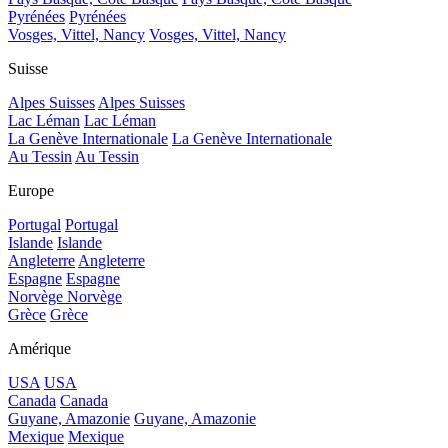
Pyrénées
Pyrénées
Vosges, Vittel, Nancy
Vosges, Vittel, Nancy
Suisse
Alpes Suisses
Alpes Suisses
Lac Léman
Lac Léman
La Genève Internationale
La Genève Internationale
Au Tessin
Au Tessin
Europe
Portugal
Portugal
Islande
Islande
Angleterre
Angleterre
Espagne
Espagne
Norvège
Norvège
Grèce
Grèce
Amérique
USA
USA
Canada
Canada
Guyane, Amazonie
Guyane, Amazonie
Mexique
Mexique