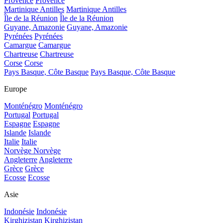
Provence
Provence
Martinique Antilles
Martinique Antilles
Île de la Réunion
Île de la Réunion
Guyane, Amazonie
Guyane, Amazonie
Pyrénées
Pyrénées
Camargue
Camargue
Chartreuse
Chartreuse
Corse
Corse
Pays Basque, Côte Basque
Pays Basque, Côte Basque
Europe
Monténégro
Monténégro
Portugal
Portugal
Espagne
Espagne
Islande
Islande
Italie
Italie
Norvège
Norvège
Angleterre
Angleterre
Grèce
Grèce
Ecosse
Ecosse
Asie
Indonésie
Indonésie
Kirghizistan
Kirghizistan