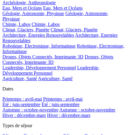
Archéologie, Anthropologie
Eau, Mers et Océans
Eau, Mers et Océans
Géologie, Astronomie, Physique
Géologie, Astronomie,
Physique
Chimie, Labos
Chimie, Labos
Climat, Glaciers, Planète
Climat, Glaciers, Planète
Architecture, Energies Renouvelables
Architecture, Energies
Renouvelables
Robotique, Electronique, Informatique
Robotique, Electronique,
Informatique
Drones, Objets Connectés, Imprimante 3D
Drones, Objets
Connectés, Imprimante 3D
Leadership, Développement Personnel
Leadership,
Développement Personnel
Agriculture, Santé
Agriculture, Santé
Dates
Printemps : avril-mai
Printemps : avril-mai
Été : juin-septembre
Été : juin-septembre
Automne : octobre-novembre
Automne : octobre-novembre
Hiver : décembre-mars
Hiver : décembre-mars
Types de séjour