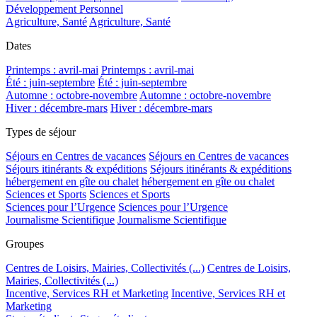
Développement Personnel
Agriculture, Santé
Agriculture, Santé
Dates
Printemps : avril-mai
Printemps : avril-mai
Été : juin-septembre
Été : juin-septembre
Automne : octobre-novembre
Automne : octobre-novembre
Hiver : décembre-mars
Hiver : décembre-mars
Types de séjour
Séjours en Centres de vacances
Séjours en Centres de vacances
Séjours itinérants & expéditions
Séjours itinérants & expéditions
hébergement en gîte ou chalet
hébergement en gîte ou chalet
Sciences et Sports
Sciences et Sports
Sciences pour l’Urgence
Sciences pour l’Urgence
Journalisme Scientifique
Journalisme Scientifique
Groupes
Centres de Loisirs, Mairies, Collectivités (...)
Centres de Loisirs,
Mairies, Collectivités (...)
Incentive, Services RH et Marketing
Incentive, Services RH et
Marketing