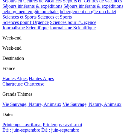
Séjours en Centres de vacances
Séjours en Centres de vacances
Séjours itinérants & expéditions
Séjours itinérants & expéditions
hébergement en gîte ou chalet
hébergement en gîte ou chalet
Sciences et Sports
Sciences et Sports
Sciences pour l’Urgence
Sciences pour l’Urgence
Journalisme Scientifique
Journalisme Scientifique
Week-end
Week-end
Destination
France
Hautes Alpes
Hautes Alpes
Chartreuse
Chartreuse
Grands Thèmes
Vie Sauvage, Nature, Animaux
Vie Sauvage, Nature, Animaux
Dates
Printemps : avril-mai
Printemps : avril-mai
Été : juin-septembre
Été : juin-septembre