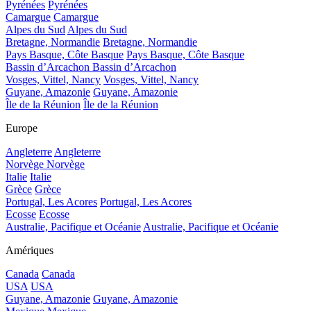
Pyrénées
Pyrénées
Camargue
Camargue
Alpes du Sud
Alpes du Sud
Bretagne, Normandie
Bretagne, Normandie
Pays Basque, Côte Basque
Pays Basque, Côte Basque
Bassin d’Arcachon
Bassin d’Arcachon
Vosges, Vittel, Nancy
Vosges, Vittel, Nancy
Guyane, Amazonie
Guyane, Amazonie
Île de la Réunion
Île de la Réunion
Europe
Angleterre
Angleterre
Norvège
Norvège
Italie
Italie
Grèce
Grèce
Portugal, Les Acores
Portugal, Les Acores
Ecosse
Ecosse
Australie, Pacifique et Océanie
Australie, Pacifique et Océanie
Amériques
Canada
Canada
USA
USA
Guyane, Amazonie
Guyane, Amazonie