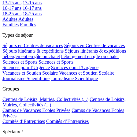
13-15 ans
13-15 ans
16-17 ans
16-17 ans
18-25 ans
18-25 ans
Adultes
Adultes
Familles
Familles
Types de séjour
Séjours en Centres de vacances
Séjours en Centres de vacances
Séjours itinérants & expéditions
Séjours itinérants & expéditions
hébergement en gîte ou chalet
hébergement en gîte ou chalet
Sciences et Sports
Sciences et Sports
Sciences pour l’Urgence
Sciences pour l’Urgence
Vacances et Soutien Scolaire
Vacances et Soutien Scolaire
Journalisme Scientifique
Journalisme Scientifique
Groupes
Centres de Loisirs, Mairies, Collectivités (...)
Centres de Loisirs,
Mairies, Collectivités (...)
Camps de Vacances Ecoles Privées
Camps de Vacances Ecoles
Privées
Comités d’Entreprises
Comités d’Entreprises
Spéciaux !