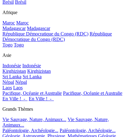
Brésil
Brésil
Afrique
Maroc
Maroc
Madagascar
Madagascar
République Démocratique du Congo (RDC)
République
Démocratique du Congo (RDC)
Togo
Togo
Asie
Indonésie
Indonésie
Kirghizistan
Kirghizistan
Sri Lanka
Sri Lanka
Népal
Népal
Laos
Laos
Pacifique, Océanie et Australie
Pacifique, Océanie et Australie
En Ville !_-_
En Ville !_-_
Grands Thèmes
Vie Sauvage, Nature, Animaux...
Vie Sauvage, Nature,
Animaux...
Paléontologie, Archéologie...
Paléontologie, Archéologie...
Géologie, Astronomie, Physique, Mathématiques
Géologie,