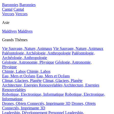
Baronnies
Baronnies
Cantal
Cantal
Vercors
Vercors
Asie
Maldives
Maldives
Grands Thèmes
Vie Sauvage, Nature, Animaux
Vie Sauvage, Nature, Animaux
Paléontologie, Archéologie, Anthropologie
Paléontologie,
Archéologie, Anthropologie
Géologie, Astronomie, Physique
Géologie, Astronomie,
Physique
Chimie, Labos
Chimie, Labos
Eau, Mers et Océans
Eau, Mers et Océans
Climat, Glaciers, Planète
Climat, Glaciers, Planète
Architecture, Energies Renouvelables
Architecture, Energies
Renouvelables
Robotique, Electronique, Informatique
Robotique, Electronique,
Informatique
Drones, Objets Connectés, Imprimante 3D
Drones, Objets
Connectés, Imprimante 3D
Leadership, Développement Personnel
Leadership,