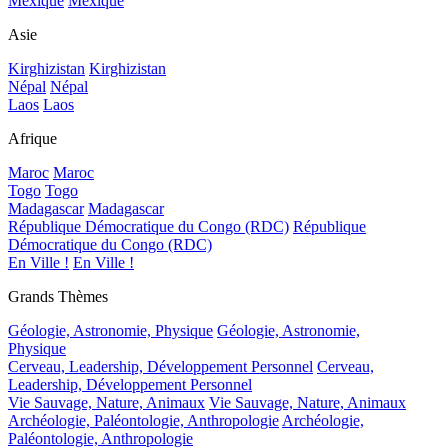
Mexique
Mexique
Asie
Kirghizistan
Kirghizistan
Népal
Népal
Laos
Laos
Afrique
Maroc
Maroc
Togo
Togo
Madagascar
Madagascar
République Démocratique du Congo (RDC)
République
Démocratique du Congo (RDC)
En Ville !
En Ville !
Grands Thèmes
Géologie, Astronomie, Physique
Géologie, Astronomie,
Physique
Cerveau, Leadership, Développement Personnel
Cerveau,
Leadership, Développement Personnel
Vie Sauvage, Nature, Animaux
Vie Sauvage, Nature, Animaux
Archéologie, Paléontologie, Anthropologie
Archéologie,
Paléontologie, Anthropologie