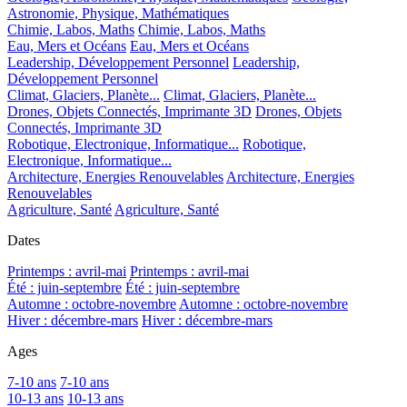
Astronomie, Physique, Mathématiques
Chimie, Labos, Maths
Chimie, Labos, Maths
Eau, Mers et Océans
Eau, Mers et Océans
Leadership, Développement Personnel
Leadership,
Développement Personnel
Climat, Glaciers, Planète...
Climat, Glaciers, Planète...
Drones, Objets Connectés, Imprimante 3D
Drones, Objets
Connectés, Imprimante 3D
Robotique, Electronique, Informatique...
Robotique,
Electronique, Informatique...
Architecture, Energies Renouvelables
Architecture, Energies
Renouvelables
Agriculture, Santé
Agriculture, Santé
Dates
Printemps : avril-mai
Printemps : avril-mai
Été : juin-septembre
Été : juin-septembre
Automne : octobre-novembre
Automne : octobre-novembre
Hiver : décembre-mars
Hiver : décembre-mars
Ages
7-10 ans
7-10 ans
10-13 ans
10-13 ans