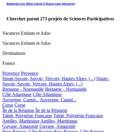
Recherche avec filtres activée (Cliquer pour désactiver)
Chercher parmi
273
projets de Sciences Participatives
Vacances Enfants et Ados
Vacances Enfants et Ados
Destinations
France
Provence
Provence
Haute-Savoie, Savoie, Vercors, Hautes Alpes, (...)
Haute-
Savoie, Savoie, Vercors, Hautes Alpes, (...)
Bretagne - Normandie
Bretagne - Normandie
Côte Atlantique
Côte Atlantique
Auvergne, Cantal...
Auvergne, Cantal...
Corse
Corse
Île de la Réunion
Île de la Réunion
Tahiti, Polynésie Française
Tahiti, Polynésie Française
Antilles, Martinique
Antilles, Martinique
Guyane, Amazonie
Guyane, Amazonie
Pays Basque, Côte Basque
Pays Basque, Côte Basque