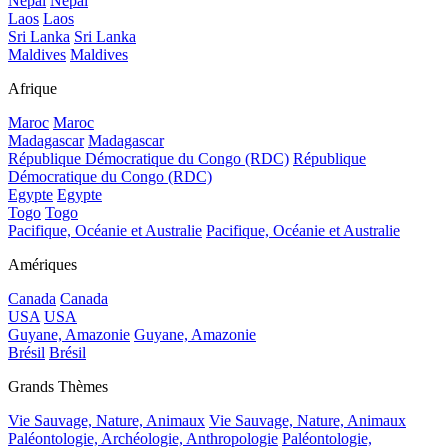
Népal
Népal
Laos
Laos
Sri Lanka
Sri Lanka
Maldives
Maldives
Afrique
Maroc
Maroc
Madagascar
Madagascar
République Démocratique du Congo (RDC)
République
Démocratique du Congo (RDC)
Egypte
Egypte
Togo
Togo
Pacifique, Océanie et Australie
Pacifique, Océanie et Australie
Amériques
Canada
Canada
USA
USA
Guyane, Amazonie
Guyane, Amazonie
Brésil
Brésil
Grands Thèmes
Vie Sauvage, Nature, Animaux
Vie Sauvage, Nature, Animaux
Paléontologie, Archéologie, Anthropologie
Paléontologie,