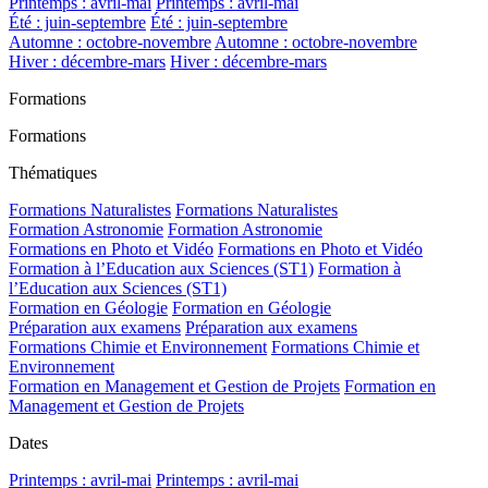
Printemps : avril-mai
Printemps : avril-mai
Été : juin-septembre
Été : juin-septembre
Automne : octobre-novembre
Automne : octobre-novembre
Hiver : décembre-mars
Hiver : décembre-mars
Formations
Formations
Thématiques
Formations Naturalistes
Formations Naturalistes
Formation Astronomie
Formation Astronomie
Formations en Photo et Vidéo
Formations en Photo et Vidéo
Formation à l’Education aux Sciences (ST1)
Formation à
l’Education aux Sciences (ST1)
Formation en Géologie
Formation en Géologie
Préparation aux examens
Préparation aux examens
Formations Chimie et Environnement
Formations Chimie et
Environnement
Formation en Management et Gestion de Projets
Formation en
Management et Gestion de Projets
Dates
Printemps : avril-mai
Printemps : avril-mai