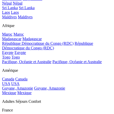
Népal
Népal
Sri Lanka
Sri Lanka
Laos
Laos
Maldives
Maldives
Afrique
Maroc
Maroc
Madagascar
Madagascar
République Démocratique du Congo (RDC)
République
Démocratique du Congo (RDC)
Egypte
Egypte
Togo
Togo
Pacifique, Océanie et Australie
Pacifique, Océanie et Australie
Amérique
Canada
Canada
USA
USA
Guyane, Amazonie
Guyane, Amazonie
Mexique
Mexique
Adultes Séjours Confort
France