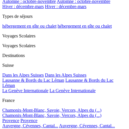
Automne : octobre-novembre
Automne : octobre-novembre
Hiver : décembre-mars
Hiver : décembre-mars
Types de séjours
hébergement en gîte ou chalet
hébergement en gîte ou chalet
Voyages Scolaires
Voyages Scolaires
Destinations
Suisse
Dans les Alpes Suisses
Dans les Alpes Suisses
Lausanne & Bords du Lac Léman
Lausanne & Bords du Lac
Léman
La Genève Internationale
La Genève Internationale
France
Chamonix-Mont-Blanc, Savoie, Vercors, Alpes du (...)
Chamonix-Mont-Blanc, Savoie, Vercors, Alpes du (...)
Provence
Provence
Auvergne, Cévennes, Cantal...
Auvergne, Cévennes, Cantal...