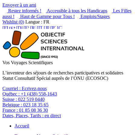
Envoyer à un ami
Restez informés !
Accessible à tous les Handicaps
Les Filles
aussi !
Haut de Gamme pour Tous !
Emplois/Stages
Wishlist (
0
)
Langue : FR
Vos Voyages Scientifiques
L’inventeur des séjours de recherches participatives et solidaires
Statut Consultatif Spécial auprès de l’ONU (ECOSOC)
Courriel :
Ecrivez-nous
Québec :
+1 (438) 558-1643
Suisse :
022 519 0440
Belgique :
023 18 35 65
France :
01 85 08 36 30
Dates, Places, Tarifs :
en direct
Accueil