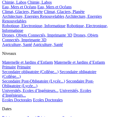
Chimie, Labos
Chimie, Labos
Eau, Mers et Océans
Eau, Mers et Océans
Climat, Glaciers, Planète
Climat, Glaciers, Planète
Architecture, Energies Renouvelables
Architecture, Energies
Renouvelables
Robotique, Electronique, Informatique
Robotique, Electronique,
Informatique
Drones, Objets Connectés, Imprimante 3D
Drones, Objets
Connectés, Imprimante 3D
Agriculture, Santé
Agriculture, Santé
Niveaux
Maternelle et Jardins d’Enfants
Maternelle et Jardins d’Enfants
Primaire
Primaire
Secondaire obligatoire (Collège...)
Secondaire obligatoire
(Collège...)
Secondaire Post-Obligatoire (Lycée...)
Secondaire Post-
Obligatoire (Lycée...)
Universités, Ecoles d’Ingénieurs...
Universités, Ecoles
d’Ingénieurs...
Ecoles Doctorales
Ecoles Doctorales
Dates