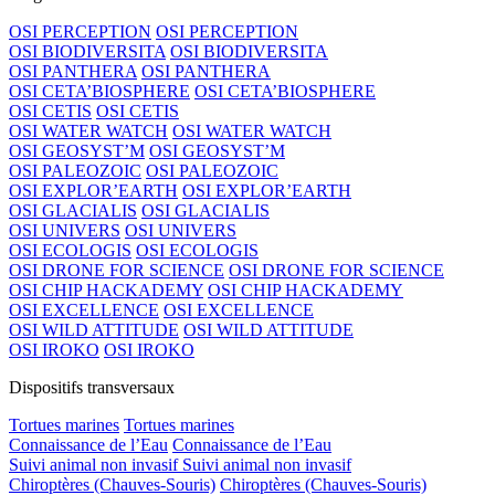
OSI PERCEPTION
OSI PERCEPTION
OSI BIODIVERSITA
OSI BIODIVERSITA
OSI PANTHERA
OSI PANTHERA
OSI CETA’BIOSPHERE
OSI CETA’BIOSPHERE
OSI CETIS
OSI CETIS
OSI WATER WATCH
OSI WATER WATCH
OSI GEOSYST’M
OSI GEOSYST’M
OSI PALEOZOIC
OSI PALEOZOIC
OSI EXPLOR’EARTH
OSI EXPLOR’EARTH
OSI GLACIALIS
OSI GLACIALIS
OSI UNIVERS
OSI UNIVERS
OSI ECOLOGIS
OSI ECOLOGIS
OSI DRONE FOR SCIENCE
OSI DRONE FOR SCIENCE
OSI CHIP HACKADEMY
OSI CHIP HACKADEMY
OSI EXCELLENCE
OSI EXCELLENCE
OSI WILD ATTITUDE
OSI WILD ATTITUDE
OSI IROKO
OSI IROKO
Dispositifs transversaux
Tortues marines
Tortues marines
Connaissance de l’Eau
Connaissance de l’Eau
Suivi animal non invasif
Suivi animal non invasif
Chiroptères (Chauves-Souris)
Chiroptères (Chauves-Souris)