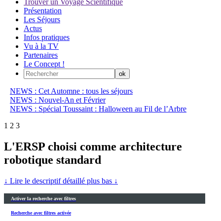
Trouver un Voyage Scientifique
Présentation
Les Séjours
Actus
Infos pratiques
Vu à la TV
Partenaires
Le Concept !
NEWS : Cet Automne : tous les séjours
NEWS : Nouvel-An et Février
NEWS : Spécial Toussaint : Halloween au Fil de l’Arbre
1
2
3
L'ERSP choisi comme architecture
robotique standard
↓ Lire le descriptif détaillé plus bas ↓
Activer la recherche avec filtres
Recherche avec filtres activée