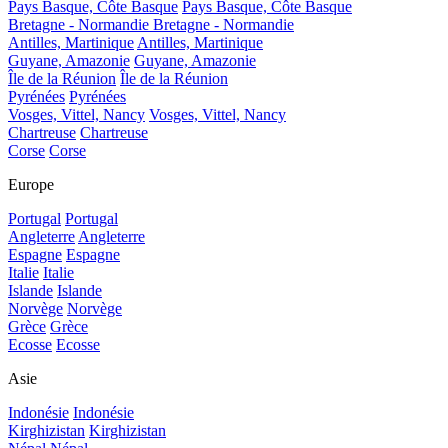
Pays Basque, Côte Basque
Pays Basque, Côte Basque
Bretagne - Normandie
Bretagne - Normandie
Antilles, Martinique
Antilles, Martinique
Guyane, Amazonie
Guyane, Amazonie
Île de la Réunion
Île de la Réunion
Pyrénées
Pyrénées
Vosges, Vittel, Nancy
Vosges, Vittel, Nancy
Chartreuse
Chartreuse
Corse
Corse
Europe
Portugal
Portugal
Angleterre
Angleterre
Espagne
Espagne
Italie
Italie
Islande
Islande
Norvège
Norvège
Grèce
Grèce
Ecosse
Ecosse
Asie
Indonésie
Indonésie
Kirghizistan
Kirghizistan