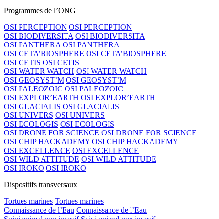
Programmes de l’ONG
OSI PERCEPTION
OSI PERCEPTION
OSI BIODIVERSITA
OSI BIODIVERSITA
OSI PANTHERA
OSI PANTHERA
OSI CETA’BIOSPHERE
OSI CETA’BIOSPHERE
OSI CETIS
OSI CETIS
OSI WATER WATCH
OSI WATER WATCH
OSI GEOSYST’M
OSI GEOSYST’M
OSI PALEOZOIC
OSI PALEOZOIC
OSI EXPLOR’EARTH
OSI EXPLOR’EARTH
OSI GLACIALIS
OSI GLACIALIS
OSI UNIVERS
OSI UNIVERS
OSI ECOLOGIS
OSI ECOLOGIS
OSI DRONE FOR SCIENCE
OSI DRONE FOR SCIENCE
OSI CHIP HACKADEMY
OSI CHIP HACKADEMY
OSI EXCELLENCE
OSI EXCELLENCE
OSI WILD ATTITUDE
OSI WILD ATTITUDE
OSI IROKO
OSI IROKO
Dispositifs transversaux
Tortues marines
Tortues marines
Connaissance de l’Eau
Connaissance de l’Eau
Suivi animal non invasif
Suivi animal non invasif