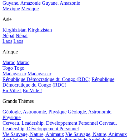
Guyane, Amazonie
Guyane, Amazonie
Mexique
Mexique
Asie
Kirghizistan
Kirghizistan
Népal
Népal
Laos
Laos
Afrique
Maroc
Maroc
Togo
Togo
Madagascar
Madagascar
République Démocratique du Congo (RDC)
République
Démocratique du Congo (RDC)
En Ville !
En Ville !
Grands Thèmes
Géologie, Astronomie, Physique
Géologie, Astronomie,
Physique
Cerveau, Leadership, Développement Personnel
Cerveau,
Leadership, Développement Personnel
Vie Sauvage, Nature, Animaux
Vie Sauvage, Nature, Animaux
Archéologie, Paléontologie, Anthropologie
Archéologie,