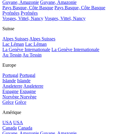
Guyane, Amazonie
Guyane, Amazonie
Pays Basque, Côte Basque
Pays Basque, Côte Basque
Pyrénées
Pyrénées
Vosges, Vittel, Nancy
Vosges, Vittel, Nancy
Suisse
Alpes Suisses
Alpes Suisses
Lac Léman
Lac Léman
La Genève Internationale
La Genève Internationale
Au Tessin
Au Tessin
Europe
Portugal
Portugal
Islande
Islande
Angleterre
Angleterre
Espagne
Espagne
Norvège
Norvège
Grèce
Grèce
Amérique
USA
USA
Canada
Canada
Guyane, Amazonie
Guyane, Amazonie