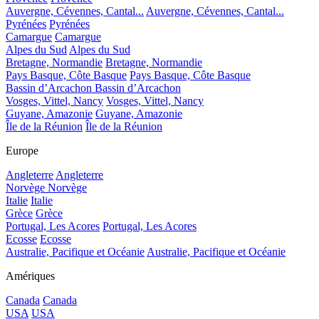
Auvergne, Cévennes, Cantal...
Auvergne, Cévennes, Cantal...
Pyrénées
Pyrénées
Camargue
Camargue
Alpes du Sud
Alpes du Sud
Bretagne, Normandie
Bretagne, Normandie
Pays Basque, Côte Basque
Pays Basque, Côte Basque
Bassin d’Arcachon
Bassin d’Arcachon
Vosges, Vittel, Nancy
Vosges, Vittel, Nancy
Guyane, Amazonie
Guyane, Amazonie
Île de la Réunion
Île de la Réunion
Europe
Angleterre
Angleterre
Norvège
Norvège
Italie
Italie
Grèce
Grèce
Portugal, Les Acores
Portugal, Les Acores
Ecosse
Ecosse
Australie, Pacifique et Océanie
Australie, Pacifique et Océanie
Amériques
Canada
Canada
USA
USA