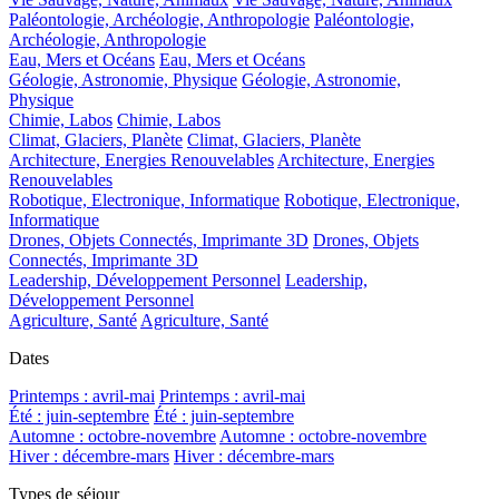
Paléontologie, Archéologie, Anthropologie
Paléontologie,
Archéologie, Anthropologie
Eau, Mers et Océans
Eau, Mers et Océans
Géologie, Astronomie, Physique
Géologie, Astronomie,
Physique
Chimie, Labos
Chimie, Labos
Climat, Glaciers, Planète
Climat, Glaciers, Planète
Architecture, Energies Renouvelables
Architecture, Energies
Renouvelables
Robotique, Electronique, Informatique
Robotique, Electronique,
Informatique
Drones, Objets Connectés, Imprimante 3D
Drones, Objets
Connectés, Imprimante 3D
Leadership, Développement Personnel
Leadership,
Développement Personnel
Agriculture, Santé
Agriculture, Santé
Dates
Printemps : avril-mai
Printemps : avril-mai
Été : juin-septembre
Été : juin-septembre
Automne : octobre-novembre
Automne : octobre-novembre
Hiver : décembre-mars
Hiver : décembre-mars
Types de séjour