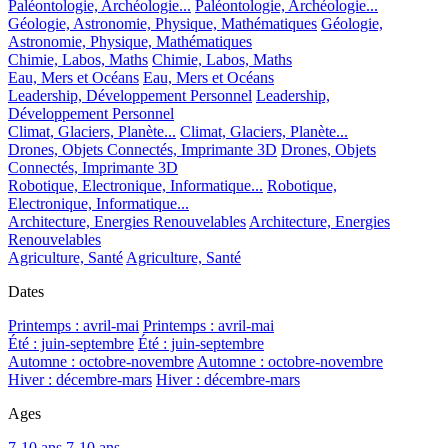
Paléontologie, Archéologie...
Paléontologie, Archéologie...
Géologie, Astronomie, Physique, Mathématiques
Géologie,
Astronomie, Physique, Mathématiques
Chimie, Labos, Maths
Chimie, Labos, Maths
Eau, Mers et Océans
Eau, Mers et Océans
Leadership, Développement Personnel
Leadership,
Développement Personnel
Climat, Glaciers, Planète...
Climat, Glaciers, Planète...
Drones, Objets Connectés, Imprimante 3D
Drones, Objets
Connectés, Imprimante 3D
Robotique, Electronique, Informatique...
Robotique,
Electronique, Informatique...
Architecture, Energies Renouvelables
Architecture, Energies
Renouvelables
Agriculture, Santé
Agriculture, Santé
Dates
Printemps : avril-mai
Printemps : avril-mai
Été : juin-septembre
Été : juin-septembre
Automne : octobre-novembre
Automne : octobre-novembre
Hiver : décembre-mars
Hiver : décembre-mars
Ages
7-10 ans
7-10 ans