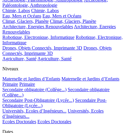
Paléontologie, Anthropologie
Chimie, Labos
Chimie, Labos
Eau, Mers et Océans
Eau, Mers et Océans
Climat, Glaciers, Planète
Climat, Glaciers, Planète
Architecture, Energies Renouvelables
Architecture, Energies
Renouvelables
Robotique, Electronique, Informatique
Robotique, Electronique,
Informatique
Drones, Objets Connectés, Imprimante 3D
Drones, Objets
Connectés, Imprimante 3D
Agriculture, Santé
Agriculture, Santé
Niveaux
Maternelle et Jardins d’Enfants
Maternelle et Jardins d’Enfants
Primaire
Primaire
Secondaire obligatoire (Collège...)
Secondaire obligatoire
(Collège...)
Secondaire Post-Obligatoire (Lycée...)
Secondaire Post-
Obligatoire (Lycée...)
Universités, Ecoles d’Ingénieurs...
Universités, Ecoles
d’Ingénieurs...
Ecoles Doctorales
Ecoles Doctorales
Dates