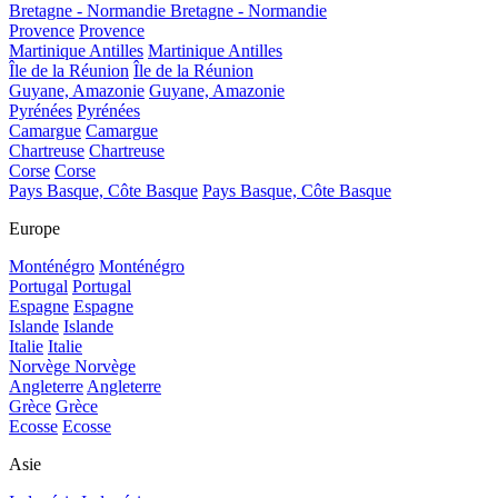
Bretagne - Normandie
Bretagne - Normandie
Provence
Provence
Martinique Antilles
Martinique Antilles
Île de la Réunion
Île de la Réunion
Guyane, Amazonie
Guyane, Amazonie
Pyrénées
Pyrénées
Camargue
Camargue
Chartreuse
Chartreuse
Corse
Corse
Pays Basque, Côte Basque
Pays Basque, Côte Basque
Europe
Monténégro
Monténégro
Portugal
Portugal
Espagne
Espagne
Islande
Islande
Italie
Italie
Norvège
Norvège
Angleterre
Angleterre
Grèce
Grèce
Ecosse
Ecosse
Asie