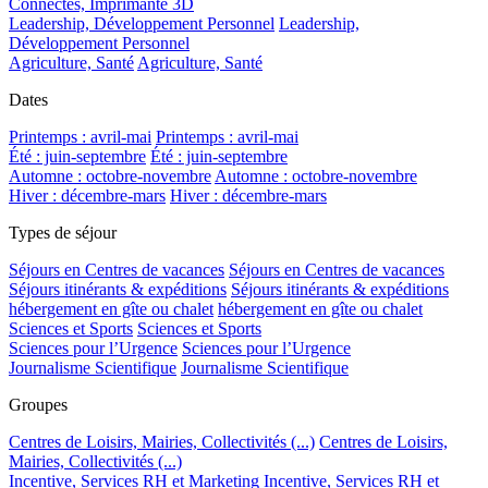
Connectés, Imprimante 3D
Leadership, Développement Personnel
Leadership,
Développement Personnel
Agriculture, Santé
Agriculture, Santé
Dates
Printemps : avril-mai
Printemps : avril-mai
Été : juin-septembre
Été : juin-septembre
Automne : octobre-novembre
Automne : octobre-novembre
Hiver : décembre-mars
Hiver : décembre-mars
Types de séjour
Séjours en Centres de vacances
Séjours en Centres de vacances
Séjours itinérants & expéditions
Séjours itinérants & expéditions
hébergement en gîte ou chalet
hébergement en gîte ou chalet
Sciences et Sports
Sciences et Sports
Sciences pour l’Urgence
Sciences pour l’Urgence
Journalisme Scientifique
Journalisme Scientifique
Groupes
Centres de Loisirs, Mairies, Collectivités (...)
Centres de Loisirs,
Mairies, Collectivités (...)
Incentive, Services RH et Marketing
Incentive, Services RH et