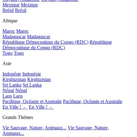
Mexique
Mexique
Brésil
Brésil
Afrique
Maroc
Maroc
Madagascar
Madagascar
République Démocratique du Congo (RDC)
République
Démocratique du Congo (RDC)
Togo
Togo
Asie
Indonésie
Indonésie
Kirghizistan
Kirghizistan
Sri Lanka
Sri Lanka
Népal
Népal
Laos
Laos
Pacifique, Océanie et Australie
Pacifique, Océanie et Australie
En Ville !_-_
En Ville !_-_
Grands Thèmes
Vie Sauvage, Nature, Animaux...
Vie Sauvage, Nature,
Animaux...