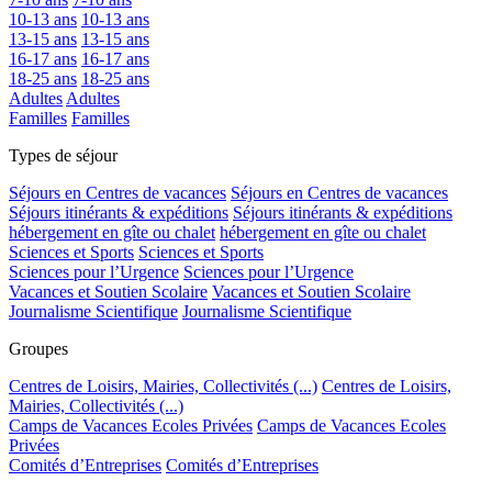
10-13 ans
10-13 ans
13-15 ans
13-15 ans
16-17 ans
16-17 ans
18-25 ans
18-25 ans
Adultes
Adultes
Familles
Familles
Types de séjour
Séjours en Centres de vacances
Séjours en Centres de vacances
Séjours itinérants & expéditions
Séjours itinérants & expéditions
hébergement en gîte ou chalet
hébergement en gîte ou chalet
Sciences et Sports
Sciences et Sports
Sciences pour l’Urgence
Sciences pour l’Urgence
Vacances et Soutien Scolaire
Vacances et Soutien Scolaire
Journalisme Scientifique
Journalisme Scientifique
Groupes
Centres de Loisirs, Mairies, Collectivités (...)
Centres de Loisirs,
Mairies, Collectivités (...)
Camps de Vacances Ecoles Privées
Camps de Vacances Ecoles
Privées
Comités d’Entreprises
Comités d’Entreprises