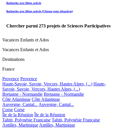
Recherche avec filtres activée
Recherche avec filtres activée (Cliquer pour désactiver)
Chercher parmi
273
projets de Sciences Participatives
Vacances Enfants et Ados
Vacances Enfants et Ados
Destinations
France
Provence
Provence
Haute-Savoie, Savoie, Vercors, Hautes Alpes, (...)
Haute-
Savoie, Savoie, Vercors, Hautes Alpes, (...)
Bretagne - Normandie
Bretagne - Normandie
Côte Atlantique
Côte Atlantique
Auvergne, Cantal...
Auvergne, Cantal...
Corse
Corse
Île de la Réunion
Île de la Réunion
Tahiti, Polynésie Française
Tahiti, Polynésie Française
Antilles, Martinique
Antilles, Martinique