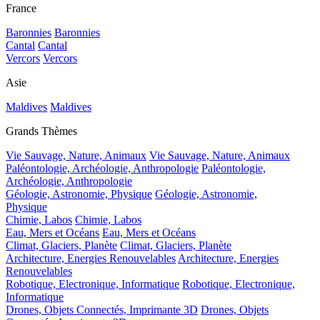
France
Baronnies
Baronnies
Cantal
Cantal
Vercors
Vercors
Asie
Maldives
Maldives
Grands Thèmes
Vie Sauvage, Nature, Animaux
Vie Sauvage, Nature, Animaux
Paléontologie, Archéologie, Anthropologie
Paléontologie,
Archéologie, Anthropologie
Géologie, Astronomie, Physique
Géologie, Astronomie,
Physique
Chimie, Labos
Chimie, Labos
Eau, Mers et Océans
Eau, Mers et Océans
Climat, Glaciers, Planète
Climat, Glaciers, Planète
Architecture, Energies Renouvelables
Architecture, Energies
Renouvelables
Robotique, Electronique, Informatique
Robotique, Electronique,
Informatique
Drones, Objets Connectés, Imprimante 3D
Drones, Objets