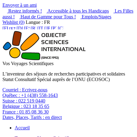
Envoyer à un ami
Restez informés !
Accessible à tous les Handicaps
Les Filles
aussi !
Haut de Gamme pour Tous !
Emplois/Stages
Wishlist (
0
)
Langue : FR
Vos Voyages Scientifiques
L’inventeur des séjours de recherches participatives et solidaires
Statut Consultatif Spécial auprès de l’ONU (ECOSOC)
Courriel :
Ecrivez-nous
Québec :
+1 (438) 558-1643
Suisse :
022 519 0440
Belgique :
023 18 35 65
France :
01 85 08 36 30
Dates, Places, Tarifs :
en direct
Accueil