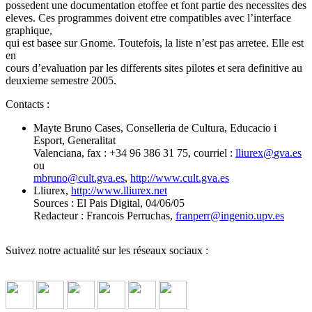
possedent une documentation etoffee et font partie des necessites des
eleves. Ces programmes doivent etre compatibles avec l’interface
graphique,
qui est basee sur Gnome. Toutefois, la liste n’est pas arretee. Elle est
en
cours d’evaluation par les differents sites pilotes et sera definitive au
deuxieme semestre 2005.
Contacts :
Mayte Bruno Cases, Conselleria de Cultura, Educacio i
Esport, Generalitat
Valenciana, fax : +34 96 386 31 75, courriel :
lliurex
@
gva.es
ou
mbruno
@
cult.gva.es
,
http://www.cult.gva.es
Lliurex,
http://www.lliurex.net
Sources : El Pais Digital, 04/06/05
Redacteur : Francois Perruchas,
franperr
@
ingenio.upv.es
Suivez notre actualité sur les réseaux sociaux :