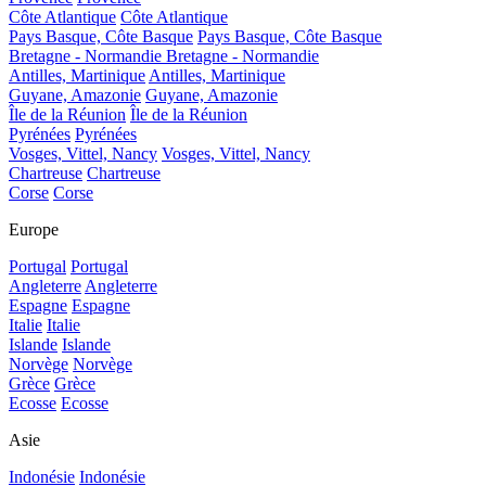
Côte Atlantique
Côte Atlantique
Pays Basque, Côte Basque
Pays Basque, Côte Basque
Bretagne - Normandie
Bretagne - Normandie
Antilles, Martinique
Antilles, Martinique
Guyane, Amazonie
Guyane, Amazonie
Île de la Réunion
Île de la Réunion
Pyrénées
Pyrénées
Vosges, Vittel, Nancy
Vosges, Vittel, Nancy
Chartreuse
Chartreuse
Corse
Corse
Europe
Portugal
Portugal
Angleterre
Angleterre
Espagne
Espagne
Italie
Italie
Islande
Islande
Norvège
Norvège
Grèce
Grèce
Ecosse
Ecosse
Asie
Indonésie
Indonésie