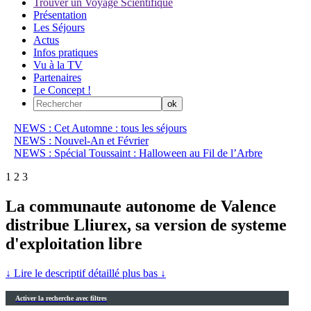
Trouver un Voyage Scientifique
Présentation
Les Séjours
Actus
Infos pratiques
Vu à la TV
Partenaires
Le Concept !
NEWS : Cet Automne : tous les séjours
NEWS : Nouvel-An et Février
NEWS : Spécial Toussaint : Halloween au Fil de l’Arbre
1
2
3
La communaute autonome de Valence
distribue Lliurex, sa version de systeme
d'exploitation libre
↓ Lire le descriptif détaillé plus bas ↓
Activer la recherche avec filtres