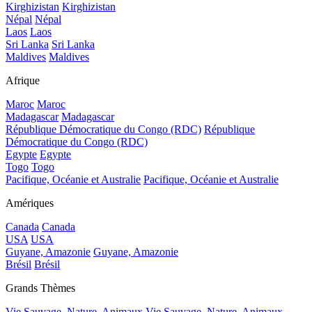
Kirghizistan
Kirghizistan
Népal
Népal
Laos
Laos
Sri Lanka
Sri Lanka
Maldives
Maldives
Afrique
Maroc
Maroc
Madagascar
Madagascar
République Démocratique du Congo (RDC)
République
Démocratique du Congo (RDC)
Egypte
Egypte
Togo
Togo
Pacifique, Océanie et Australie
Pacifique, Océanie et Australie
Amériques
Canada
Canada
USA
USA
Guyane, Amazonie
Guyane, Amazonie
Brésil
Brésil
Grands Thèmes
Vie Sauvage, Nature, Animaux
Vie Sauvage, Nature, Animaux