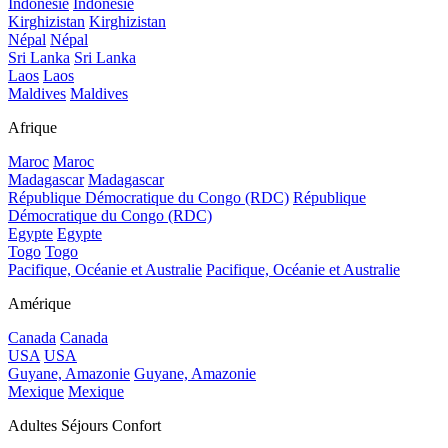
Indonésie
Indonésie
Kirghizistan
Kirghizistan
Népal
Népal
Sri Lanka
Sri Lanka
Laos
Laos
Maldives
Maldives
Afrique
Maroc
Maroc
Madagascar
Madagascar
République Démocratique du Congo (RDC)
République
Démocratique du Congo (RDC)
Egypte
Egypte
Togo
Togo
Pacifique, Océanie et Australie
Pacifique, Océanie et Australie
Amérique
Canada
Canada
USA
USA
Guyane, Amazonie
Guyane, Amazonie
Mexique
Mexique
Adultes Séjours Confort