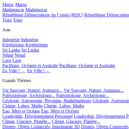
Maroc
Maroc
Madagascar
Madagascar
République Démocratique du Congo (RDC)
République Démocrati
Togo
Togo
Asie
Indonésie
Indonésie
Kirghizistan
Kirghizistan
Sri Lanka
Sri Lanka
Népal
Népal
Laos
Laos
Pacifique, Océanie et Australie
Pacifique, Océanie et Australie
En Ville !_-_
En Ville !_-_
Grands Thèmes
Vie Sauvage, Nature, Animaux...
Vie Sauvage, Nature, Animaux...
Paléontologie, Archéologie...
Paléontologie, Archéologie...
Géologie, Astronomie, Physique, Mathématiques
Géologie, Astronom
Chimie, Labos, Maths
Chimie, Labos, Maths
Eau, Mers et Océans
Eau, Mers et Océans
Leadership, Développement Personnel
Leadership, Développement P
Climat, Glaciers, Planète...
Climat, Glaciers, Planète...
Drones, Objets Connectés, Imprimante 3D
Drones, Objets Connectés