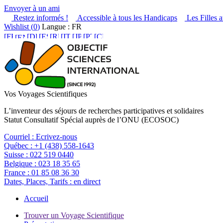
Envoyer à un ami
Restez informés !
Accessible à tous les Handicaps
Les Filles a
Wishlist (
0
)
Langue : FR
Vos Voyages Scientifiques
L’inventeur des séjours de recherches participatives et solidaires
Statut Consultatif Spécial auprès de l’ONU (ECOSOC)
Courriel :
Ecrivez-nous
Québec :
+1 (438) 558-1643
Suisse :
022 519 0440
Belgique :
023 18 35 65
France :
01 85 08 36 30
Dates, Places, Tarifs :
en direct
Accueil
Trouver un Voyage Scientifique