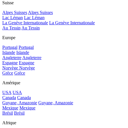
Suisse
Alpes Suisses
Alpes Suisses
Lac Léman
Lac Léman
La Genève Internationale
La Genève Internationale
Au Tessin
Au Tessin
Europe
Portugal
Portugal
Islande
Islande
Angleterre
Angleterre
Espagne
Espagne
Norvège
Norvège
Grèce
Grèce
Amérique
USA
USA
Canada
Canada
Guyane, Amazonie
Guyane, Amazonie
Mexique
Mexique
Brésil
Brésil
Afrique