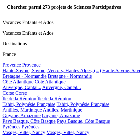
Chercher parmi
273
projets de Sciences Participatives
Vacances Enfants et Ados
Vacances Enfants et Ados
Destinations
France
Provence
Provence
Haute-Savoie, Savoie, Vercors, Hautes Alpes, (...)
Haute-Savoie, Savoi
Bretagne - Normandie
Bretagne - Normandie
Côte Atlantique
Côte Atlantique
Auvergne, Cantal...
Auvergne, Cantal...
Corse
Corse
Île de la Réunion
Île de la Réunion
Tahiti, Polynésie Française
Tahiti, Polynésie Française
Antilles, Martinique
Antilles, Martinique
Guyane, Amazonie
Guyane, Amazonie
Pays Basque, Côte Basque
Pays Basque, Côte Basque
Pyrénées
Pyrénées
Vosges, Vittel, Nancy
Vosges, Vittel, Nancy