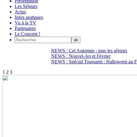
Présentation
Les Séjours
Actus
Infos pratiques
Vu à la TV
Partenaires
Le Concept !
NEWS : Cet Automne : tous les séjours
NEWS : Nouvel-An et Février
NEWS : Spécial Toussaint : Halloween au Fi
1
2
3