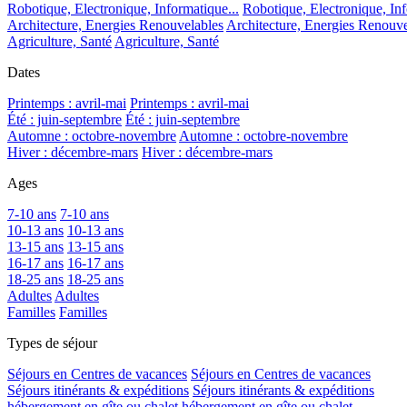
Robotique, Electronique, Informatique...
Robotique, Electronique, Inf
Architecture, Energies Renouvelables
Architecture, Energies Renouve
Agriculture, Santé
Agriculture, Santé
Dates
Printemps : avril-mai
Printemps : avril-mai
Été : juin-septembre
Été : juin-septembre
Automne : octobre-novembre
Automne : octobre-novembre
Hiver : décembre-mars
Hiver : décembre-mars
Ages
7-10 ans
7-10 ans
10-13 ans
10-13 ans
13-15 ans
13-15 ans
16-17 ans
16-17 ans
18-25 ans
18-25 ans
Adultes
Adultes
Familles
Familles
Types de séjour
Séjours en Centres de vacances
Séjours en Centres de vacances
Séjours itinérants & expéditions
Séjours itinérants & expéditions
hébergement en gîte ou chalet
hébergement en gîte ou chalet