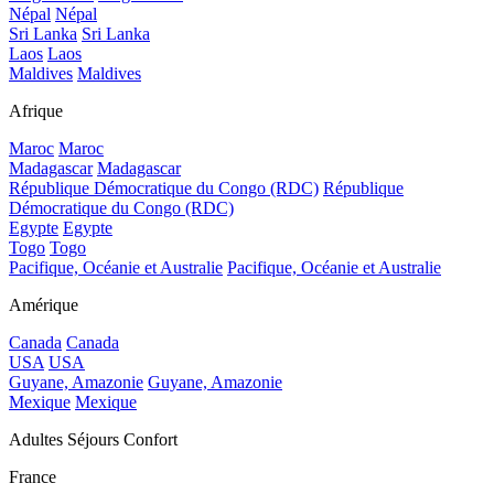
Népal
Népal
Sri Lanka
Sri Lanka
Laos
Laos
Maldives
Maldives
Afrique
Maroc
Maroc
Madagascar
Madagascar
République Démocratique du Congo (RDC)
République
Démocratique du Congo (RDC)
Egypte
Egypte
Togo
Togo
Pacifique, Océanie et Australie
Pacifique, Océanie et Australie
Amérique
Canada
Canada
USA
USA
Guyane, Amazonie
Guyane, Amazonie
Mexique
Mexique
Adultes Séjours Confort
France