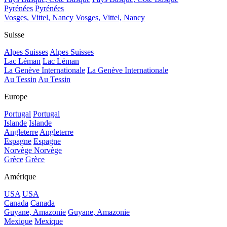
Pyrénées
Pyrénées
Vosges, Vittel, Nancy
Vosges, Vittel, Nancy
Suisse
Alpes Suisses
Alpes Suisses
Lac Léman
Lac Léman
La Genève Internationale
La Genève Internationale
Au Tessin
Au Tessin
Europe
Portugal
Portugal
Islande
Islande
Angleterre
Angleterre
Espagne
Espagne
Norvège
Norvège
Grèce
Grèce
Amérique
USA
USA
Canada
Canada
Guyane, Amazonie
Guyane, Amazonie
Mexique
Mexique