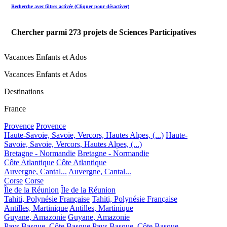
Recherche avec filtres activée (Cliquer pour désactiver)
Chercher parmi
273
projets de Sciences Participatives
Vacances Enfants et Ados
Vacances Enfants et Ados
Destinations
France
Provence
Provence
Haute-Savoie, Savoie, Vercors, Hautes Alpes, (...)
Haute-
Savoie, Savoie, Vercors, Hautes Alpes, (...)
Bretagne - Normandie
Bretagne - Normandie
Côte Atlantique
Côte Atlantique
Auvergne, Cantal...
Auvergne, Cantal...
Corse
Corse
Île de la Réunion
Île de la Réunion
Tahiti, Polynésie Française
Tahiti, Polynésie Française
Antilles, Martinique
Antilles, Martinique
Guyane, Amazonie
Guyane, Amazonie
Pays Basque, Côte Basque
Pays Basque, Côte Basque