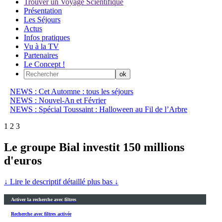
Trouver un Voyage Scientifique
Présentation
Les Séjours
Actus
Infos pratiques
Vu à la TV
Partenaires
Le Concept !
NEWS : Cet Automne : tous les séjours
NEWS : Nouvel-An et Février
NEWS : Spécial Toussaint : Halloween au Fil de l’Arbre
1
2
3
Le groupe Bial investit 150 millions
d'euros
↓ Lire le descriptif détaillé plus bas ↓
Activer la recherche avec filtres
Recherche avec filtres activée