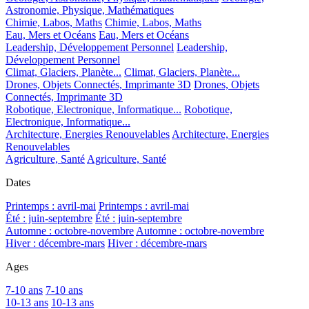
Astronomie, Physique, Mathématiques
Chimie, Labos, Maths
Chimie, Labos, Maths
Eau, Mers et Océans
Eau, Mers et Océans
Leadership, Développement Personnel
Leadership,
Développement Personnel
Climat, Glaciers, Planète...
Climat, Glaciers, Planète...
Drones, Objets Connectés, Imprimante 3D
Drones, Objets
Connectés, Imprimante 3D
Robotique, Electronique, Informatique...
Robotique,
Electronique, Informatique...
Architecture, Energies Renouvelables
Architecture, Energies
Renouvelables
Agriculture, Santé
Agriculture, Santé
Dates
Printemps : avril-mai
Printemps : avril-mai
Été : juin-septembre
Été : juin-septembre
Automne : octobre-novembre
Automne : octobre-novembre
Hiver : décembre-mars
Hiver : décembre-mars
Ages
7-10 ans
7-10 ans
10-13 ans
10-13 ans