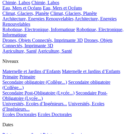
Chimie, Labos
Chimie, Labos
Eau, Mers et Océans
Eau, Mers et Océans
Climat, Glaciers, Planète
Climat, Glaciers, Planète
Architecture, Energies Renouvelables
Architecture, Energies
Renouvelables
Robotique, Electronique, Informatique
Robotique, Electronique,
Informatique
Drones, Objets Connectés, Imprimante 3D
Drones, Objets
Connectés, Imprimante 3D
Agriculture, Santé
Agriculture, Santé
Niveaux
Maternelle et Jardins d’Enfants
Maternelle et Jardins d’Enfants
Primaire
Primaire
Secondaire obligatoire (Collège...)
Secondaire obligatoire
(Collège...)
Secondaire Post-Obligatoire (Lycée...)
Secondaire Post-
Obligatoire (Lycée...)
Universités, Ecoles d’Ingénieurs...
Universités, Ecoles
d’Ingénieurs...
Ecoles Doctorales
Ecoles Doctorales
Dates