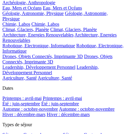
Archéologie, Anthropologie
Eau, Mers et Océans
Eau, Mers et Océans
Géologie, Astronomie, Physique
Géologie, Astronomie,
Physique
Chimie, Labos
Chimie, Labos
Climat, Glaciers, Planète
Climat, Glaciers, Planète
Architecture, Energies Renouvelables
Architecture, Energies
Renouvelables
Robotique, Electronique, Informatique
Robotique, Electronique,
Informatique
Drones, Objets Connectés, Imprimante 3D
Drones, Objets
Connectés, Imprimante 3D
Leadership, Développement Personnel
Leadership,
Développement Personnel
Agriculture, Santé
Agriculture, Santé
Dates
Printemps : avril-mai
Printemps : avril-mai
Été : juin-septembre
Été : juin-septembre
Automne : octobre-novembre
Automne : octobre-novembre
Hiver : décembre-mars
Hiver : décembre-mars
Types de séjour