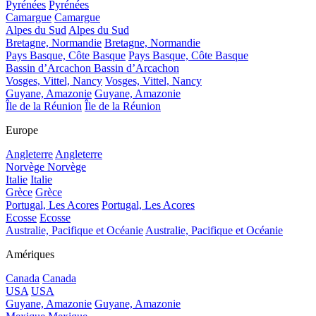
Pyrénées
Pyrénées
Camargue
Camargue
Alpes du Sud
Alpes du Sud
Bretagne, Normandie
Bretagne, Normandie
Pays Basque, Côte Basque
Pays Basque, Côte Basque
Bassin d’Arcachon
Bassin d’Arcachon
Vosges, Vittel, Nancy
Vosges, Vittel, Nancy
Guyane, Amazonie
Guyane, Amazonie
Île de la Réunion
Île de la Réunion
Europe
Angleterre
Angleterre
Norvège
Norvège
Italie
Italie
Grèce
Grèce
Portugal, Les Acores
Portugal, Les Acores
Ecosse
Ecosse
Australie, Pacifique et Océanie
Australie, Pacifique et Océanie
Amériques
Canada
Canada
USA
USA
Guyane, Amazonie
Guyane, Amazonie