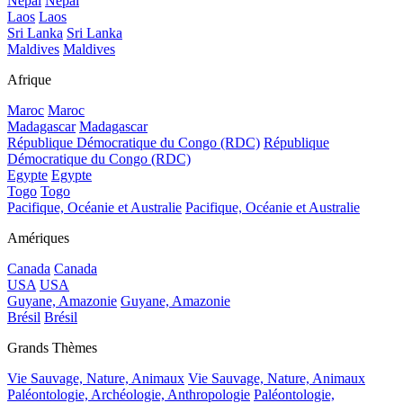
Népal
Népal
Laos
Laos
Sri Lanka
Sri Lanka
Maldives
Maldives
Afrique
Maroc
Maroc
Madagascar
Madagascar
République Démocratique du Congo (RDC)
République
Démocratique du Congo (RDC)
Egypte
Egypte
Togo
Togo
Pacifique, Océanie et Australie
Pacifique, Océanie et Australie
Amériques
Canada
Canada
USA
USA
Guyane, Amazonie
Guyane, Amazonie
Brésil
Brésil
Grands Thèmes
Vie Sauvage, Nature, Animaux
Vie Sauvage, Nature, Animaux
Paléontologie, Archéologie, Anthropologie
Paléontologie,