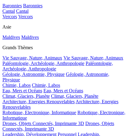
Baronnies
Baronnies
Cantal
Cantal
Vercors
Vercors
Asie
Maldives
Maldives
Grands Thèmes
Vie Sauvage, Nature, Animaux
Vie Sauvage, Nature, Animaux
Paléontologie, Archéologie, Anthropologie
Paléontologie,
Archéologie, Anthropologie
Géologie, Astronomie, Physique
Géologie, Astronomie,
Physique
Chimie, Labos
Chimie, Labos
Eau, Mers et Océans
Eau, Mers et Océans
Climat, Glaciers, Planète
Climat, Glaciers, Planète
Architecture, Energies Renouvelables
Architecture, Energies
Renouvelables
Robotique, Electronique, Informatique
Robotique, Electronique,
Informatique
Drones, Objets Connectés, Imprimante 3D
Drones, Objets
Connectés, Imprimante 3D
Leadership, Développement Personnel
Leadership,