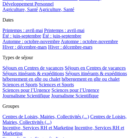
Développement Personnel
Agriculture, Santé
Agriculture, Santé
Dates
Printemps : avril-mai
Printemps : avril-mai
Été : juin-septembre
Été : juin-septembre
Automne : octobre-novembre
Automne : octobre-novembre
Hiver : décembre-mars
Hiver : décembre-mars
Types de séjour
Séjours en Centres de vacances
Séjours en Centres de vacances
Séjours itinérants & expéditions
Séjours itinérants & expéditions
hébergement en gîte ou chalet
hébergement en gîte ou chalet
Sciences et Sports
Sciences et Sports
Sciences pour l’Urgence
Sciences pour l’Urgence
Journalisme Scientifique
Journalisme Scientifique
Groupes
Centres de Loisirs, Mairies, Collectivités (...)
Centres de Loisirs,
Mairies, Collectivités (...)
Incentive, Services RH et Marketing
Incentive, Services RH et
Marketing