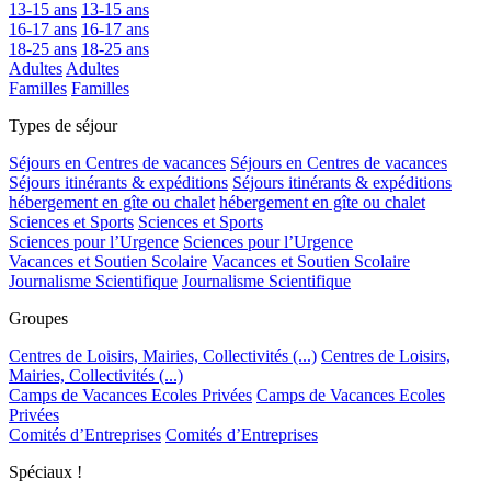
13-15 ans
13-15 ans
16-17 ans
16-17 ans
18-25 ans
18-25 ans
Adultes
Adultes
Familles
Familles
Types de séjour
Séjours en Centres de vacances
Séjours en Centres de vacances
Séjours itinérants & expéditions
Séjours itinérants & expéditions
hébergement en gîte ou chalet
hébergement en gîte ou chalet
Sciences et Sports
Sciences et Sports
Sciences pour l’Urgence
Sciences pour l’Urgence
Vacances et Soutien Scolaire
Vacances et Soutien Scolaire
Journalisme Scientifique
Journalisme Scientifique
Groupes
Centres de Loisirs, Mairies, Collectivités (...)
Centres de Loisirs,
Mairies, Collectivités (...)
Camps de Vacances Ecoles Privées
Camps de Vacances Ecoles
Privées
Comités d’Entreprises
Comités d’Entreprises
Spéciaux !