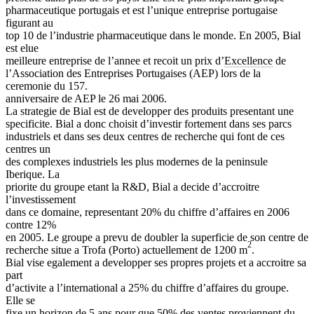
pharmaceutique portugais et est l’unique entreprise portugaise
figurant au
top 10 de l’industrie pharmaceutique dans le monde. En 2005, Bial
est elue
meilleure entreprise de l’annee et recoit un prix d’
Excellence
de
l’Association des Entreprises Portugaises (AEP) lors de la
ceremonie du 157.
anniversaire de AEP le 26 mai 2006.
La strategie de Bial est de developper des produits presentant une
specificite. Bial a donc choisit d’investir fortement dans ses parcs
industriels et dans ses deux centres de recherche qui font de ces
centres un
des complexes industriels les plus modernes de la peninsule
Iberique. La
priorite du groupe etant la R&D, Bial a decide d’accroitre
l’investissement
dans ce domaine, representant 20% du chiffre d’affaires en 2006
contre 12%
en 2005. Le groupe a prevu de doubler la superficie de son centre de
2
recherche situe a Trofa (Porto) actuellement de 1200 m
.
Bial vise egalement a developper ses propres projets et a accroitre sa
part
d’activite a l’international a 25% du chiffre d’affaires du groupe.
Elle se
fixe un horizon de 5 ans pour que 50% des ventes proviennent du