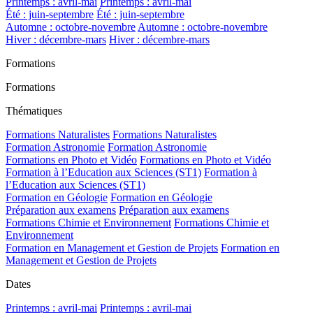
Printemps : avril-mai
Printemps : avril-mai
Été : juin-septembre
Été : juin-septembre
Automne : octobre-novembre
Automne : octobre-novembre
Hiver : décembre-mars
Hiver : décembre-mars
Formations
Formations
Thématiques
Formations Naturalistes
Formations Naturalistes
Formation Astronomie
Formation Astronomie
Formations en Photo et Vidéo
Formations en Photo et Vidéo
Formation à l’Education aux Sciences (ST1)
Formation à
l’Education aux Sciences (ST1)
Formation en Géologie
Formation en Géologie
Préparation aux examens
Préparation aux examens
Formations Chimie et Environnement
Formations Chimie et
Environnement
Formation en Management et Gestion de Projets
Formation en
Management et Gestion de Projets
Dates
Printemps : avril-mai
Printemps : avril-mai