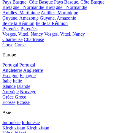
Pays Basque, Côte Basque
Pays Basque, Côte Basque
Bretagne - Normandie
Bretagne - Normandie
Antilles, Martinique
Antilles, Martinique
Guyane, Amazonie
Guyane, Amazonie
Île de la Réunion
Île de la Réunion
Pyrénées
Pyrénées
Vosges, Vittel, Nancy
Vosges, Vittel, Nancy
Chartreuse
Chartreuse
Corse
Corse
Europe
Portugal
Portugal
Angleterre
Angleterre
Espagne
Espagne
Italie
Italie
Islande
Islande
Norvège
Norvège
Grèce
Grèce
Ecosse
Ecosse
Asie
Indonésie
Indonésie
Kirghizistan
Kirghizistan