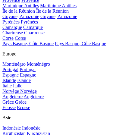
Provence
Provence
Martinique Antilles
Martinique Antilles
Île de la Réunion
Île de la Réunion
Guyane, Amazonie
Guyane, Amazonie
Pyrénées
Pyrénées
Camargue
Camargue
Chartreuse
Chartreuse
Corse
Corse
Pays Basque, Côte Basque
Pays Basque, Côte Basque
Europe
Monténégro
Monténégro
Portugal
Portugal
Espagne
Espagne
Islande
Islande
Italie
Italie
Norvège
Norvège
Angleterre
Angleterre
Grèce
Grèce
Ecosse
Ecosse
Asie
Indonésie
Indonésie
Kirghizistan
Kirghizistan