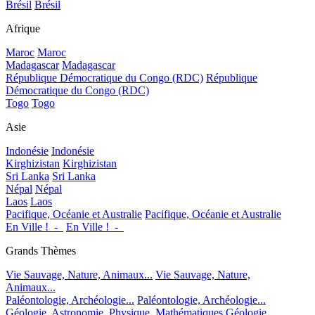
Brésil
Brésil
Afrique
Maroc
Maroc
Madagascar
Madagascar
République Démocratique du Congo (RDC)
République
Démocratique du Congo (RDC)
Togo
Togo
Asie
Indonésie
Indonésie
Kirghizistan
Kirghizistan
Sri Lanka
Sri Lanka
Népal
Népal
Laos
Laos
Pacifique, Océanie et Australie
Pacifique, Océanie et Australie
En Ville !_-_
En Ville !_-_
Grands Thèmes
Vie Sauvage, Nature, Animaux...
Vie Sauvage, Nature,
Animaux...
Paléontologie, Archéologie...
Paléontologie, Archéologie...
Géologie, Astronomie, Physique, Mathématiques
Géologie,