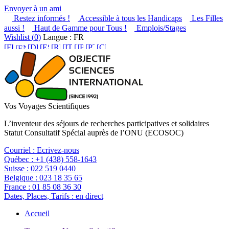
Envoyer à un ami
Restez informés !
Accessible à tous les Handicaps
Les Filles
aussi !
Haut de Gamme pour Tous !
Emplois/Stages
Wishlist (
0
)
Langue : FR
Vos Voyages Scientifiques
L’inventeur des séjours de recherches participatives et solidaires
Statut Consultatif Spécial auprès de l’ONU (ECOSOC)
Courriel :
Ecrivez-nous
Québec :
+1 (438) 558-1643
Suisse :
022 519 0440
Belgique :
023 18 35 65
France :
01 85 08 36 30
Dates, Places, Tarifs :
en direct
Accueil