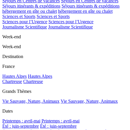
Séjours en Centres de vacances
Séjours en Centres de vacances
Séjours itinérants & expéditions
Séjours itinérants & expéditions
hébergement en gîte ou chalet
hébergement en gîte ou chalet
Sciences et Sports
Sciences et Sports
Sciences pour l’Urgence
Sciences pour l’Urgence
Journalisme Scientifique
Journalisme Scientifique
Week-end
Week-end
Destination
France
Hautes Alpes
Hautes Alpes
Chartreuse
Chartreuse
Grands Thèmes
Vie Sauvage, Nature, Animaux
Vie Sauvage, Nature, Animaux
Dates
Printemps : avril-mai
Printemps : avril-mai
Été : juin-septembre
Été : juin-septembre