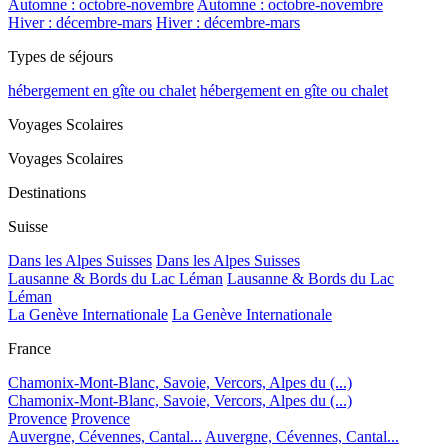
Automne : octobre-novembre
Automne : octobre-novembre
Hiver : décembre-mars
Hiver : décembre-mars
Types de séjours
hébergement en gîte ou chalet
hébergement en gîte ou chalet
Voyages Scolaires
Voyages Scolaires
Destinations
Suisse
Dans les Alpes Suisses
Dans les Alpes Suisses
Lausanne & Bords du Lac Léman
Lausanne & Bords du Lac
Léman
La Genève Internationale
La Genève Internationale
France
Chamonix-Mont-Blanc, Savoie, Vercors, Alpes du (...)
Chamonix-Mont-Blanc, Savoie, Vercors, Alpes du (...)
Provence
Provence
Auvergne, Cévennes, Cantal...
Auvergne, Cévennes, Cantal...