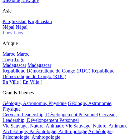
Mexique
Mexique
Asie
Kirghizistan
Kirghizistan
Népal
Népal
Laos
Laos
Afrique
Maroc
Maroc
Togo
Togo
Madagascar
Madagascar
République Démocratique du Congo (RDC)
République
Démocratique du Congo (RDC)
En Ville !
En Ville !
Grands Thèmes
Géologie, Astronomie, Physique
Géologie, Astronomie,
Physique
Cerveau, Leadership, Développement Personnel
Cerveau,
Leadership, Développement Personnel
Vie Sauvage, Nature, Animaux
Vie Sauvage, Nature, Animaux
Archéologie, Paléontologie, Anthropologie
Archéologie,
Paléontologie, Anthropologie