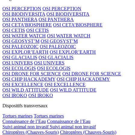
OSI PERCEPTION
OSI PERCEPTION
OSI BIODIVERSITA
OSI BIODIVERSITA
OSI PANTHERA
OSI PANTHERA
OSI CETA’BIOSPHERE
OSI CETA’BIOSPHERE
OSI CETIS
OSI CETIS
OSI WATER WATCH
OSI WATER WATCH
OSI GEOSYST’M
OSI GEOSYST’M
OSI PALEOZOIC
OSI PALEOZOIC
OSI EXPLOR’EARTH
OSI EXPLOR’EARTH
OSI GLACIALIS
OSI GLACIALIS
OSI UNIVERS
OSI UNIVERS
OSI ECOLOGIS
OSI ECOLOGIS
OSI DRONE FOR SCIENCE
OSI DRONE FOR SCIENCE
OSI CHIP HACKADEMY
OSI CHIP HACKADEMY
OSI EXCELLENCE
OSI EXCELLENCE
OSI WILD ATTITUDE
OSI WILD ATTITUDE
OSI IROKO
OSI IROKO
Dispositifs transversaux
Tortues marines
Tortues marines
Connaissance de l’Eau
Connaissance de l’Eau
Suivi animal non invasif
Suivi animal non invasif
Chiroptères (Chauves-Souris)
Chiroptères (Chauves-Souris)