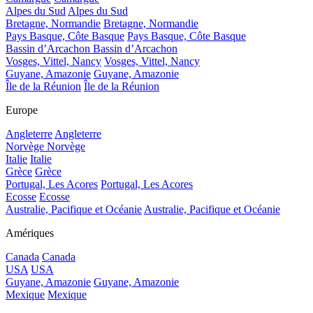
Alpes du Sud
Alpes du Sud
Bretagne, Normandie
Bretagne, Normandie
Pays Basque, Côte Basque
Pays Basque, Côte Basque
Bassin d’Arcachon
Bassin d’Arcachon
Vosges, Vittel, Nancy
Vosges, Vittel, Nancy
Guyane, Amazonie
Guyane, Amazonie
Île de la Réunion
Île de la Réunion
Europe
Angleterre
Angleterre
Norvège
Norvège
Italie
Italie
Grèce
Grèce
Portugal, Les Acores
Portugal, Les Acores
Ecosse
Ecosse
Australie, Pacifique et Océanie
Australie, Pacifique et Océanie
Amériques
Canada
Canada
USA
USA
Guyane, Amazonie
Guyane, Amazonie
Mexique
Mexique