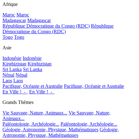
Afrique
Maroc
Maroc
Madagascar
Madagascar
République Démocratique du Congo (RDC)
République
Démocratique du Congo (RDC)
Togo
Togo
Asie
Indonésie
Indonésie
Kirghizistan
Kirghizistan
Sri Lanka
Sri Lanka
Népal
Népal
Laos
Laos
Pacifique, Océanie et Australie
Pacifique, Océanie et Australie
En Ville !_-_
En Ville !_-_
Grands Thèmes
Vie Sauvage, Nature, Animaux...
Vie Sauvage, Nature,
Animaux...
Paléontologie, Archéologie...
Paléontologie, Archéologie...
Géologie, Astronomie, Physique, Mathématiques
Géologie,
Astronomie, Physique, Mathématiques