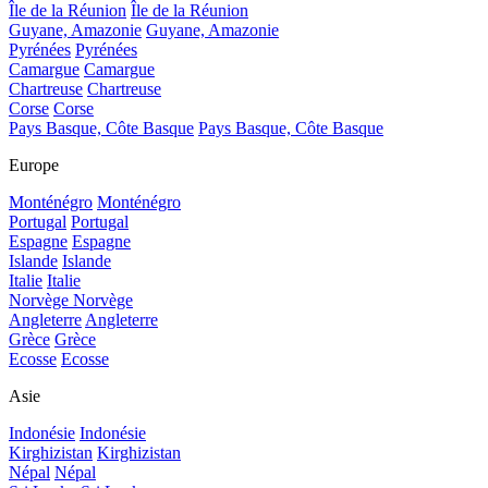
Île de la Réunion
Île de la Réunion
Guyane, Amazonie
Guyane, Amazonie
Pyrénées
Pyrénées
Camargue
Camargue
Chartreuse
Chartreuse
Corse
Corse
Pays Basque, Côte Basque
Pays Basque, Côte Basque
Europe
Monténégro
Monténégro
Portugal
Portugal
Espagne
Espagne
Islande
Islande
Italie
Italie
Norvège
Norvège
Angleterre
Angleterre
Grèce
Grèce
Ecosse
Ecosse
Asie
Indonésie
Indonésie
Kirghizistan
Kirghizistan
Népal
Népal