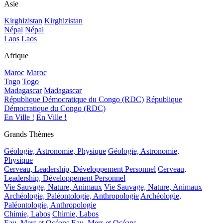
Asie
Kirghizistan
Kirghizistan
Népal
Népal
Laos
Laos
Afrique
Maroc
Maroc
Togo
Togo
Madagascar
Madagascar
République Démocratique du Congo (RDC)
République
Démocratique du Congo (RDC)
En Ville !
En Ville !
Grands Thèmes
Géologie, Astronomie, Physique
Géologie, Astronomie,
Physique
Cerveau, Leadership, Développement Personnel
Cerveau,
Leadership, Développement Personnel
Vie Sauvage, Nature, Animaux
Vie Sauvage, Nature, Animaux
Archéologie, Paléontologie, Anthropologie
Archéologie,
Paléontologie, Anthropologie
Chimie, Labos
Chimie, Labos
Eau, Mers et Océans
Eau, Mers et Océans