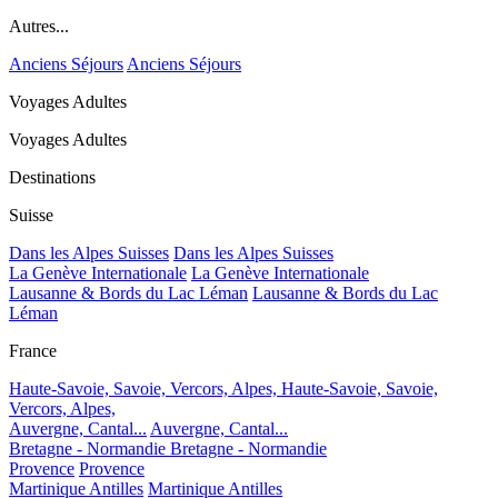
Autres...
Anciens Séjours
Anciens Séjours
Voyages Adultes
Voyages Adultes
Destinations
Suisse
Dans les Alpes Suisses
Dans les Alpes Suisses
La Genève Internationale
La Genève Internationale
Lausanne & Bords du Lac Léman
Lausanne & Bords du Lac
Léman
France
Haute-Savoie, Savoie, Vercors, Alpes,
Haute-Savoie, Savoie,
Vercors, Alpes,
Auvergne, Cantal...
Auvergne, Cantal...
Bretagne - Normandie
Bretagne - Normandie
Provence
Provence
Martinique Antilles
Martinique Antilles