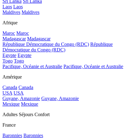
Sri Lanka
Sri Lanka
Laos
Laos
Maldives
Maldives
Afrique
Maroc
Maroc
Madagascar
Madagascar
République Démocratique du Congo (RDC)
République
Démocratique du Congo (RDC)
Egypte
Egypte
Togo
Togo
Pacifique, Océanie et Australie
Pacifique, Océanie et Australie
Amérique
Canada
Canada
USA
USA
Guyane, Amazonie
Guyane, Amazonie
Mexique
Mexique
Adultes Séjours Confort
France
Baronnies
Baronnies