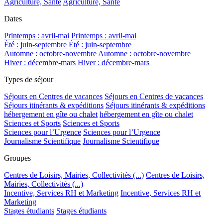
Agriculture, Santé
Agriculture, Santé
Dates
Printemps : avril-mai
Printemps : avril-mai
Été : juin-septembre
Été : juin-septembre
Automne : octobre-novembre
Automne : octobre-novembre
Hiver : décembre-mars
Hiver : décembre-mars
Types de séjour
Séjours en Centres de vacances
Séjours en Centres de vacances
Séjours itinérants & expéditions
Séjours itinérants & expéditions
hébergement en gîte ou chalet
hébergement en gîte ou chalet
Sciences et Sports
Sciences et Sports
Sciences pour l’Urgence
Sciences pour l’Urgence
Journalisme Scientifique
Journalisme Scientifique
Groupes
Centres de Loisirs, Mairies, Collectivités (...)
Centres de Loisirs,
Mairies, Collectivités (...)
Incentive, Services RH et Marketing
Incentive, Services RH et
Marketing
Stages étudiants
Stages étudiants