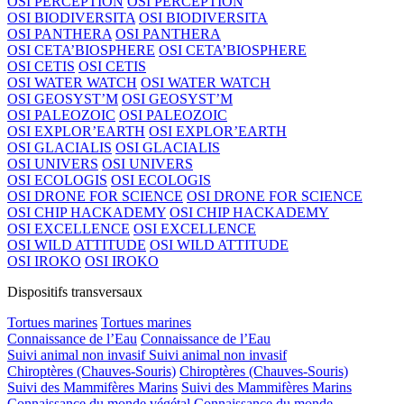
OSI PERCEPTION
OSI PERCEPTION
OSI BIODIVERSITA
OSI BIODIVERSITA
OSI PANTHERA
OSI PANTHERA
OSI CETA’BIOSPHERE
OSI CETA’BIOSPHERE
OSI CETIS
OSI CETIS
OSI WATER WATCH
OSI WATER WATCH
OSI GEOSYST’M
OSI GEOSYST’M
OSI PALEOZOIC
OSI PALEOZOIC
OSI EXPLOR’EARTH
OSI EXPLOR’EARTH
OSI GLACIALIS
OSI GLACIALIS
OSI UNIVERS
OSI UNIVERS
OSI ECOLOGIS
OSI ECOLOGIS
OSI DRONE FOR SCIENCE
OSI DRONE FOR SCIENCE
OSI CHIP HACKADEMY
OSI CHIP HACKADEMY
OSI EXCELLENCE
OSI EXCELLENCE
OSI WILD ATTITUDE
OSI WILD ATTITUDE
OSI IROKO
OSI IROKO
Dispositifs transversaux
Tortues marines
Tortues marines
Connaissance de l’Eau
Connaissance de l’Eau
Suivi animal non invasif
Suivi animal non invasif
Chiroptères (Chauves-Souris)
Chiroptères (Chauves-Souris)
Suivi des Mammifères Marins
Suivi des Mammifères Marins
Connaissance du monde végétal
Connaissance du monde