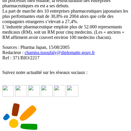
un processus bien entame, la restructuration des entreprises
pharmaceutiques en est a ses debuts.
La part de marche des 10 entreprises pharmaceutiques japonaises les
plus performantes etait de 30,8% en 2004 alors que celle des
compagnies etrangeres s’elevait a 27,4%.
L’industrie pharmaceutique emploie plus de 52.000 representants
medicaux (RM), soit un RM pour cinq medecins. (Les « anciens »
RM affirment avoir couvert environ 100 medecins chacun).
Sources : Pharma Japan, 15/08/2005
Redacteur :
chamira.issoufaly
@
diplomatie.gouv.fr
Ref : 371/BIO/2217
Suivez notre actualité sur les réseaux sociaux :