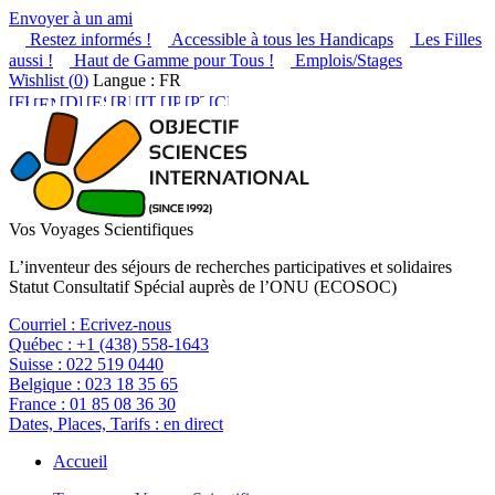
Envoyer à un ami
Restez informés !
Accessible à tous les Handicaps
Les Filles
aussi !
Haut de Gamme pour Tous !
Emplois/Stages
Wishlist (
0
)
Langue : FR
Vos Voyages Scientifiques
L’inventeur des séjours de recherches participatives et solidaires
Statut Consultatif Spécial auprès de l’ONU (ECOSOC)
Courriel :
Ecrivez-nous
Québec :
+1 (438) 558-1643
Suisse :
022 519 0440
Belgique :
023 18 35 65
France :
01 85 08 36 30
Dates, Places, Tarifs :
en direct
Accueil