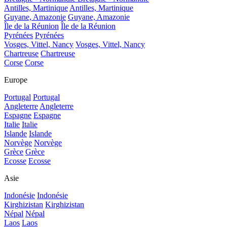
Antilles, Martinique
Antilles, Martinique
Guyane, Amazonie
Guyane, Amazonie
Île de la Réunion
Île de la Réunion
Pyrénées
Pyrénées
Vosges, Vittel, Nancy
Vosges, Vittel, Nancy
Chartreuse
Chartreuse
Corse
Corse
Europe
Portugal
Portugal
Angleterre
Angleterre
Espagne
Espagne
Italie
Italie
Islande
Islande
Norvège
Norvège
Grèce
Grèce
Ecosse
Ecosse
Asie
Indonésie
Indonésie
Kirghizistan
Kirghizistan
Népal
Népal
Laos
Laos