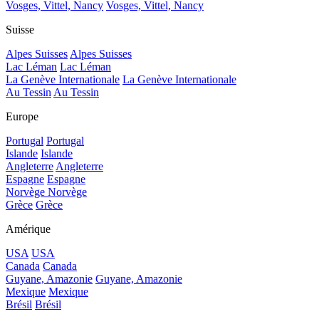
Vosges, Vittel, Nancy
Vosges, Vittel, Nancy
Suisse
Alpes Suisses
Alpes Suisses
Lac Léman
Lac Léman
La Genève Internationale
La Genève Internationale
Au Tessin
Au Tessin
Europe
Portugal
Portugal
Islande
Islande
Angleterre
Angleterre
Espagne
Espagne
Norvège
Norvège
Grèce
Grèce
Amérique
USA
USA
Canada
Canada
Guyane, Amazonie
Guyane, Amazonie
Mexique
Mexique
Brésil
Brésil