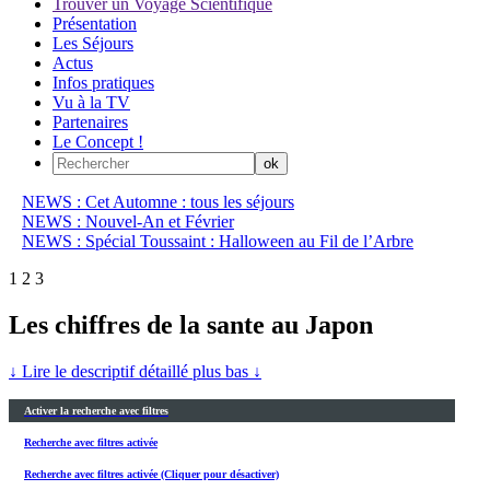
Trouver un Voyage Scientifique
Présentation
Les Séjours
Actus
Infos pratiques
Vu à la TV
Partenaires
Le Concept !
NEWS : Cet Automne : tous les séjours
NEWS : Nouvel-An et Février
NEWS : Spécial Toussaint : Halloween au Fil de l’Arbre
1
2
3
Les chiffres de la sante au Japon
↓ Lire le descriptif détaillé plus bas ↓
Activer la recherche avec filtres
Recherche avec filtres activée
Recherche avec filtres activée (Cliquer pour désactiver)