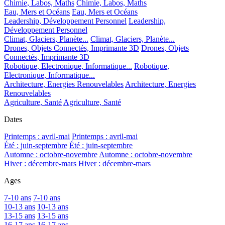
Chimie, Labos, Maths
Chimie, Labos, Maths
Eau, Mers et Océans
Eau, Mers et Océans
Leadership, Développement Personnel
Leadership,
Développement Personnel
Climat, Glaciers, Planète...
Climat, Glaciers, Planète...
Drones, Objets Connectés, Imprimante 3D
Drones, Objets
Connectés, Imprimante 3D
Robotique, Electronique, Informatique...
Robotique,
Electronique, Informatique...
Architecture, Energies Renouvelables
Architecture, Energies
Renouvelables
Agriculture, Santé
Agriculture, Santé
Dates
Printemps : avril-mai
Printemps : avril-mai
Été : juin-septembre
Été : juin-septembre
Automne : octobre-novembre
Automne : octobre-novembre
Hiver : décembre-mars
Hiver : décembre-mars
Ages
7-10 ans
7-10 ans
10-13 ans
10-13 ans
13-15 ans
13-15 ans
16-17 ans
16-17 ans