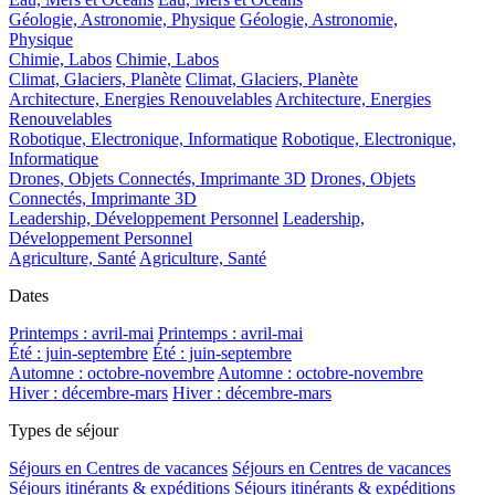
Géologie, Astronomie, Physique
Géologie, Astronomie,
Physique
Chimie, Labos
Chimie, Labos
Climat, Glaciers, Planète
Climat, Glaciers, Planète
Architecture, Energies Renouvelables
Architecture, Energies
Renouvelables
Robotique, Electronique, Informatique
Robotique, Electronique,
Informatique
Drones, Objets Connectés, Imprimante 3D
Drones, Objets
Connectés, Imprimante 3D
Leadership, Développement Personnel
Leadership,
Développement Personnel
Agriculture, Santé
Agriculture, Santé
Dates
Printemps : avril-mai
Printemps : avril-mai
Été : juin-septembre
Été : juin-septembre
Automne : octobre-novembre
Automne : octobre-novembre
Hiver : décembre-mars
Hiver : décembre-mars
Types de séjour
Séjours en Centres de vacances
Séjours en Centres de vacances
Séjours itinérants & expéditions
Séjours itinérants & expéditions