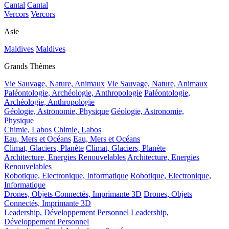
Cantal
Cantal
Vercors
Vercors
Asie
Maldives
Maldives
Grands Thèmes
Vie Sauvage, Nature, Animaux
Vie Sauvage, Nature, Animaux
Paléontologie, Archéologie, Anthropologie
Paléontologie,
Archéologie, Anthropologie
Géologie, Astronomie, Physique
Géologie, Astronomie,
Physique
Chimie, Labos
Chimie, Labos
Eau, Mers et Océans
Eau, Mers et Océans
Climat, Glaciers, Planète
Climat, Glaciers, Planète
Architecture, Energies Renouvelables
Architecture, Energies
Renouvelables
Robotique, Electronique, Informatique
Robotique, Electronique,
Informatique
Drones, Objets Connectés, Imprimante 3D
Drones, Objets
Connectés, Imprimante 3D
Leadership, Développement Personnel
Leadership,
Développement Personnel