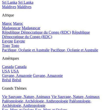
Sri Lanka
Sri Lanka
Maldives
Maldives
Afrique
Maroc
Maroc
Madagascar
Madagascar
République Démocratique du Congo (RDC)
République
Démocratique du Congo (RDC)
Egypte
Egypte
Togo
Togo
Pacifique, Océanie et Australie
Pacifique, Océanie et Australie
Amériques
Canada
Canada
USA
USA
Guyane, Amazonie
Guyane, Amazonie
Brésil
Brésil
Grands Thèmes
Vie Sauvage, Nature, Animaux
Vie Sauvage, Nature, Animaux
Paléontologie, Archéologie, Anthropologie
Paléontologie,
Archéologie, Anthropologie
Eau, Mers et Océans
Eau, Mers et Océans