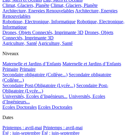
Climat, Glaciers, Planète
Climat, Glaciers, Planète
Architecture, Energies Renouvelables
Architecture, Energies
Renouvelables
Robotique, Electronique, Informatique
Robotique, Electronique,
Informatique
Drones, Objets Connectés, Imprimante 3D
Drones, Objets
Connectés, Imprimante 3D
Agriculture, Santé
Agriculture, Santé
Niveaux
Maternelle et Jardins d’Enfants
Maternelle et Jardins d’Enfants
Primaire
Primaire
Secondaire obligatoire (Collège...)
Secondaire obligatoire
(Collège...)
Secondaire Post-Obligatoire (Lycée...)
Secondaire Post-
Obligatoire (Lycée...)
Universités, Ecoles d’Ingénieurs...
Universités, Ecoles
d’Ingénieurs...
Ecoles Doctorales
Ecoles Doctorales
Dates
Printemps : avril-mai
Printemps : avril-mai
Été : juin-septembre
Été : juin-septembre