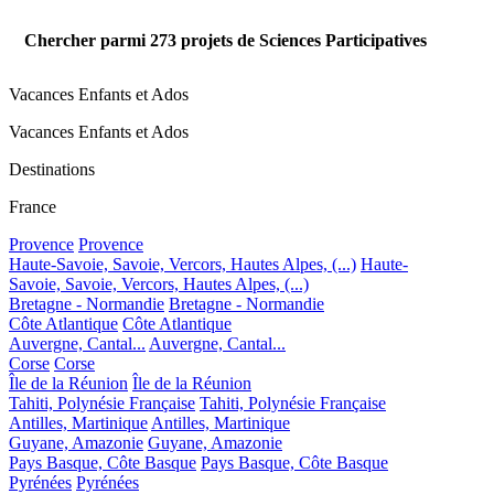
Chercher parmi
273
projets de Sciences Participatives
Vacances Enfants et Ados
Vacances Enfants et Ados
Destinations
France
Provence
Provence
Haute-Savoie, Savoie, Vercors, Hautes Alpes, (...)
Haute-
Savoie, Savoie, Vercors, Hautes Alpes, (...)
Bretagne - Normandie
Bretagne - Normandie
Côte Atlantique
Côte Atlantique
Auvergne, Cantal...
Auvergne, Cantal...
Corse
Corse
Île de la Réunion
Île de la Réunion
Tahiti, Polynésie Française
Tahiti, Polynésie Française
Antilles, Martinique
Antilles, Martinique
Guyane, Amazonie
Guyane, Amazonie
Pays Basque, Côte Basque
Pays Basque, Côte Basque
Pyrénées
Pyrénées