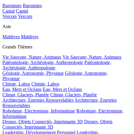
Baronnies
Baronnies
Cantal
Cantal
Vercors
Vercors
Asie
Maldives
Maldives
Grands Thèmes
Vie Sauvage, Nature, Animaux
Vie Sauvage, Nature, Animaux
Paléontologie, Archéologie, Anthropologie
Paléontologie,
Archéologie, Anthropologie
Géologie, Astronomie, Physique
Géologie, Astronomie,
Physique
Chimie, Labos
Chimie, Labos
Eau, Mers et Océans
Eau, Mers et Océans
Climat, Glaciers, Planète
Climat, Glaciers, Planète
Architecture, Energies Renouvelables
Architecture, Energies
Renouvelables
Robotique, Electronique, Informatique
Robotique, Electronique,
Informatique
Drones, Objets Connectés, Imprimante 3D
Drones, Objets
Connectés, Imprimante 3D
Leadership, Développement Personnel
Leadership,