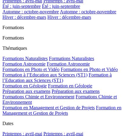
Printemps : avril-mai
Printemps : avril-mai
Été : juin-septembre
Été : juin-septembre
Automne : octobre-novembre
Automne : octobre-novembre
Hiver : décembre-mars
Hiver : décembre-mars
Formations
Formations
Thématiques
Formations Naturalistes
Formations Naturalistes
Formation Astronomie
Formation Astronomie
Formations en Photo et Vidéo
Formations en Photo et Vidéo
Formation à l’Education aux Sciences (ST1)
Formation à
l’Education aux Sciences (ST1)
Formation en Géologie
Formation en Géologie
Préparation aux examens
Préparation aux examens
Formations Chimie et Environnement
Formations Chimie et
Environnement
Formation en Management et Gestion de Projets
Formation en
Management et Gestion de Projets
Dates
Printemps : avril-mai
Printemps : avril-mai