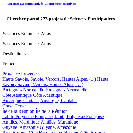
Recherche avec filtres activée (Cliquer pour désactiver)
Chercher parmi
273
projets de Sciences Participatives
Vacances Enfants et Ados
Vacances Enfants et Ados
Destinations
France
Provence
Provence
Haute-Savoie, Savoie, Vercors, Hautes Alpes, (...)
Haute-
Savoie, Savoie, Vercors, Hautes Alpes, (...)
Bretagne - Normandie
Bretagne - Normandie
Côte Atlantique
Côte Atlantique
Auvergne, Cantal...
Auvergne, Cantal...
Corse
Corse
Île de la Réunion
Île de la Réunion
Tahiti, Polynésie Française
Tahiti, Polynésie Française
Antilles, Martinique
Antilles, Martinique
Guyane, Amazonie
Guyane, Amazonie
Pays Basque, Côte Basque
Pays Basque, Côte Basque