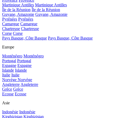
Provence
Provence
Martinique Antilles
Martinique Antilles
Île de la Réunion
Île de la Réunion
Guyane, Amazonie
Guyane, Amazonie
Pyrénées
Pyrénées
Camargue
Camargue
Chartreuse
Chartreuse
Corse
Corse
Pays Basque, Côte Basque
Pays Basque, Côte Basque
Europe
Monténégro
Monténégro
Portugal
Portugal
Espagne
Espagne
Islande
Islande
Italie
Italie
Norvège
Norvège
Angleterre
Angleterre
Grèce
Grèce
Ecosse
Ecosse
Asie
Indonésie
Indonésie
Kirghizistan
Kirghizistan