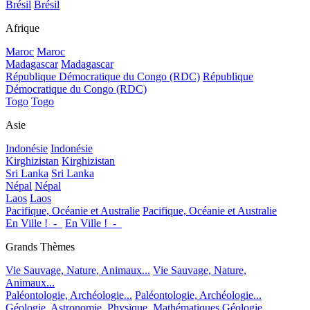
Brésil
Brésil
Afrique
Maroc
Maroc
Madagascar
Madagascar
République Démocratique du Congo (RDC)
République
Démocratique du Congo (RDC)
Togo
Togo
Asie
Indonésie
Indonésie
Kirghizistan
Kirghizistan
Sri Lanka
Sri Lanka
Népal
Népal
Laos
Laos
Pacifique, Océanie et Australie
Pacifique, Océanie et Australie
En Ville !_-_
En Ville !_-_
Grands Thèmes
Vie Sauvage, Nature, Animaux...
Vie Sauvage, Nature,
Animaux...
Paléontologie, Archéologie...
Paléontologie, Archéologie...
Géologie, Astronomie, Physique, Mathématiques
Géologie,