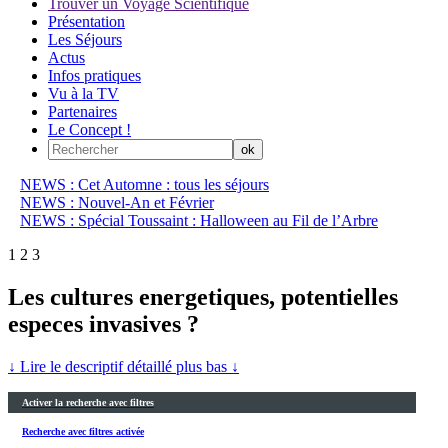
Trouver un Voyage Scientifique
Présentation
Les Séjours
Actus
Infos pratiques
Vu à la TV
Partenaires
Le Concept !
NEWS : Cet Automne : tous les séjours
NEWS : Nouvel-An et Février
NEWS : Spécial Toussaint : Halloween au Fil de l’Arbre
1
2
3
Les cultures energetiques, potentielles
especes invasives ?
↓ Lire le descriptif détaillé plus bas ↓
Activer la recherche avec filtres
Recherche avec filtres activée