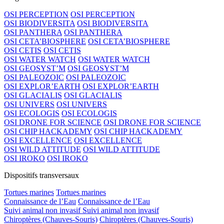
OSI PERCEPTION
OSI PERCEPTION
OSI BIODIVERSITA
OSI BIODIVERSITA
OSI PANTHERA
OSI PANTHERA
OSI CETA’BIOSPHERE
OSI CETA’BIOSPHERE
OSI CETIS
OSI CETIS
OSI WATER WATCH
OSI WATER WATCH
OSI GEOSYST’M
OSI GEOSYST’M
OSI PALEOZOIC
OSI PALEOZOIC
OSI EXPLOR’EARTH
OSI EXPLOR’EARTH
OSI GLACIALIS
OSI GLACIALIS
OSI UNIVERS
OSI UNIVERS
OSI ECOLOGIS
OSI ECOLOGIS
OSI DRONE FOR SCIENCE
OSI DRONE FOR SCIENCE
OSI CHIP HACKADEMY
OSI CHIP HACKADEMY
OSI EXCELLENCE
OSI EXCELLENCE
OSI WILD ATTITUDE
OSI WILD ATTITUDE
OSI IROKO
OSI IROKO
Dispositifs transversaux
Tortues marines
Tortues marines
Connaissance de l’Eau
Connaissance de l’Eau
Suivi animal non invasif
Suivi animal non invasif
Chiroptères (Chauves-Souris)
Chiroptères (Chauves-Souris)