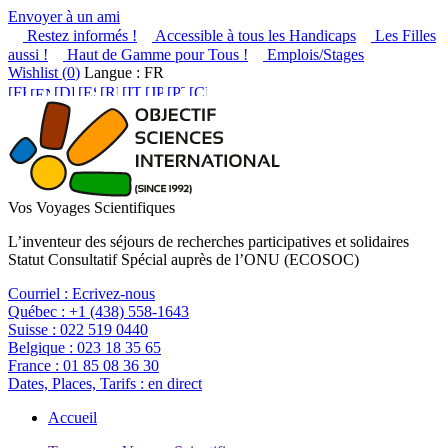
Envoyer à un ami
Restez informés !
Accessible à tous les Handicaps
Les Filles
aussi !
Haut de Gamme pour Tous !
Emplois/Stages
Wishlist (
0
)
Langue : FR
Vos Voyages Scientifiques
L’inventeur des séjours de recherches participatives et solidaires
Statut Consultatif Spécial auprès de l’ONU (ECOSOC)
Courriel :
Ecrivez-nous
Québec :
+1 (438) 558-1643
Suisse :
022 519 0440
Belgique :
023 18 35 65
France :
01 85 08 36 30
Dates, Places, Tarifs :
en direct
Accueil