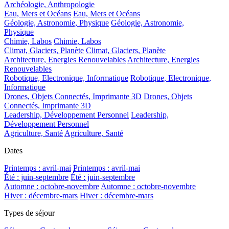
Archéologie, Anthropologie
Eau, Mers et Océans
Eau, Mers et Océans
Géologie, Astronomie, Physique
Géologie, Astronomie,
Physique
Chimie, Labos
Chimie, Labos
Climat, Glaciers, Planète
Climat, Glaciers, Planète
Architecture, Energies Renouvelables
Architecture, Energies
Renouvelables
Robotique, Electronique, Informatique
Robotique, Electronique,
Informatique
Drones, Objets Connectés, Imprimante 3D
Drones, Objets
Connectés, Imprimante 3D
Leadership, Développement Personnel
Leadership,
Développement Personnel
Agriculture, Santé
Agriculture, Santé
Dates
Printemps : avril-mai
Printemps : avril-mai
Été : juin-septembre
Été : juin-septembre
Automne : octobre-novembre
Automne : octobre-novembre
Hiver : décembre-mars
Hiver : décembre-mars
Types de séjour