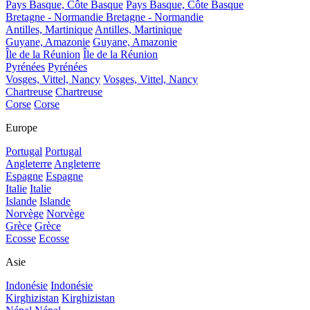
Pays Basque, Côte Basque
Pays Basque, Côte Basque
Bretagne - Normandie
Bretagne - Normandie
Antilles, Martinique
Antilles, Martinique
Guyane, Amazonie
Guyane, Amazonie
Île de la Réunion
Île de la Réunion
Pyrénées
Pyrénées
Vosges, Vittel, Nancy
Vosges, Vittel, Nancy
Chartreuse
Chartreuse
Corse
Corse
Europe
Portugal
Portugal
Angleterre
Angleterre
Espagne
Espagne
Italie
Italie
Islande
Islande
Norvège
Norvège
Grèce
Grèce
Ecosse
Ecosse
Asie
Indonésie
Indonésie
Kirghizistan
Kirghizistan