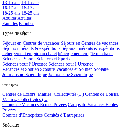
13-15 ans
13-15 ans
16-17 ans
16-17 ans
18-25 ans
18-25 ans
Adultes
Adultes
Familles
Familles
Types de séjour
Séjours en Centres de vacances
Séjours en Centres de vacances
Séjours itinérants & expéditions
Séjours itinérants & expéditions
hébergement en gîte ou chalet
hébergement en gîte ou chalet
Sciences et Sports
Sciences et Sports
Sciences pour l’Urgence
Sciences pour l’Urgence
Vacances et Soutien Scolaire
Vacances et Soutien Scolaire
Journalisme Scientifique
Journalisme Scientifique
Groupes
Centres de Loisirs, Mairies, Collectivités (...)
Centres de Loisirs,
Mairies, Collectivités (...)
Camps de Vacances Ecoles Privées
Camps de Vacances Ecoles
Privées
Comités d’Entreprises
Comités d’Entreprises
Spéciaux !