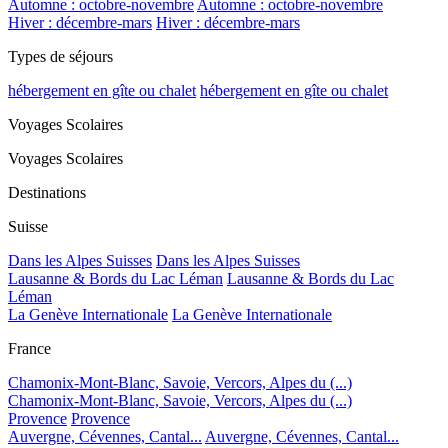
Automne : octobre-novembre
Automne : octobre-novembre
Hiver : décembre-mars
Hiver : décembre-mars
Types de séjours
hébergement en gîte ou chalet
hébergement en gîte ou chalet
Voyages Scolaires
Voyages Scolaires
Destinations
Suisse
Dans les Alpes Suisses
Dans les Alpes Suisses
Lausanne & Bords du Lac Léman
Lausanne & Bords du Lac
Léman
La Genève Internationale
La Genève Internationale
France
Chamonix-Mont-Blanc, Savoie, Vercors, Alpes du (...)
Chamonix-Mont-Blanc, Savoie, Vercors, Alpes du (...)
Provence
Provence
Auvergne, Cévennes, Cantal...
Auvergne, Cévennes, Cantal...