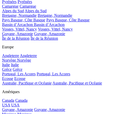
Pyrénées
Pyrénées
Camargue
Camargue
Alpes du Sud
Alpes du Sud
Bretagne, Normandie
Bretagne, Normandie
Pays Basque, Côte Basque
Pays Basque, Côte Basque
Bassin d’Arcachon
Bassin d’Arcachon
Vosges, Vittel, Nancy
Vosges, Vittel, Nancy
Guyane, Amazonie
Guyane, Amazonie
Île de la Réunion
Île de la Réunion
Europe
Angleterre
Angleterre
Norvège
Norvège
Italie
Italie
Grèce
Grèce
Portugal, Les Acores
Portugal, Les Acores
Ecosse
Ecosse
Australie, Pacifique et Océanie
Australie, Pacifique et Océanie
Amériques
Canada
Canada
USA
USA
Guyane, Amazonie
Guyane, Amazonie