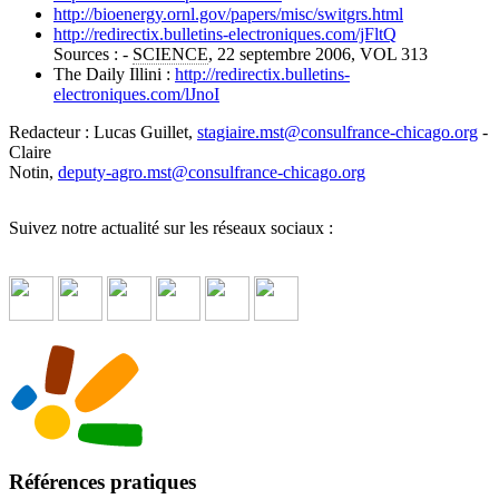
http://bioenergy.ornl.gov/papers/misc/switgrs.html
http://redirectix.bulletins-electroniques.com/jFltQ
Sources : -
SCIENCE
, 22 septembre 2006, VOL 313
The Daily Illini :
http://redirectix.bulletins-
electroniques.com/lJnoI
Redacteur : Lucas Guillet,
stagiaire.mst
@
consulfrance-chicago.org
-
Claire
Notin,
deputy-agro.mst
@
consulfrance-chicago.org
Suivez notre actualité sur les réseaux sociaux :
Références pratiques