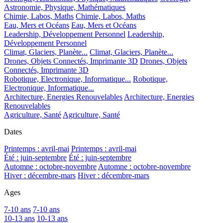
Astronomie, Physique, Mathématiques
Chimie, Labos, Maths
Chimie, Labos, Maths
Eau, Mers et Océans
Eau, Mers et Océans
Leadership, Développement Personnel
Leadership,
Développement Personnel
Climat, Glaciers, Planète...
Climat, Glaciers, Planète...
Drones, Objets Connectés, Imprimante 3D
Drones, Objets
Connectés, Imprimante 3D
Robotique, Electronique, Informatique...
Robotique,
Electronique, Informatique...
Architecture, Energies Renouvelables
Architecture, Energies
Renouvelables
Agriculture, Santé
Agriculture, Santé
Dates
Printemps : avril-mai
Printemps : avril-mai
Été : juin-septembre
Été : juin-septembre
Automne : octobre-novembre
Automne : octobre-novembre
Hiver : décembre-mars
Hiver : décembre-mars
Ages
7-10 ans
7-10 ans
10-13 ans
10-13 ans