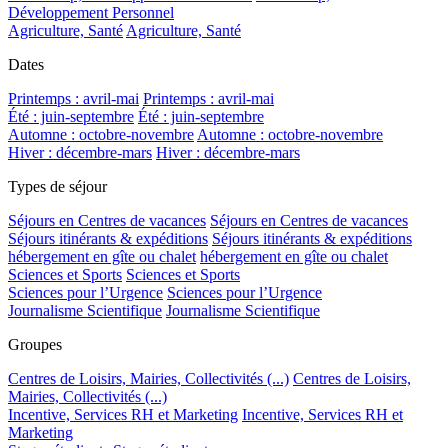
Développement Personnel
Agriculture, Santé
Agriculture, Santé
Dates
Printemps : avril-mai
Printemps : avril-mai
Été : juin-septembre
Été : juin-septembre
Automne : octobre-novembre
Automne : octobre-novembre
Hiver : décembre-mars
Hiver : décembre-mars
Types de séjour
Séjours en Centres de vacances
Séjours en Centres de vacances
Séjours itinérants & expéditions
Séjours itinérants & expéditions
hébergement en gîte ou chalet
hébergement en gîte ou chalet
Sciences et Sports
Sciences et Sports
Sciences pour l’Urgence
Sciences pour l’Urgence
Journalisme Scientifique
Journalisme Scientifique
Groupes
Centres de Loisirs, Mairies, Collectivités (...)
Centres de Loisirs,
Mairies, Collectivités (...)
Incentive, Services RH et Marketing
Incentive, Services RH et
Marketing