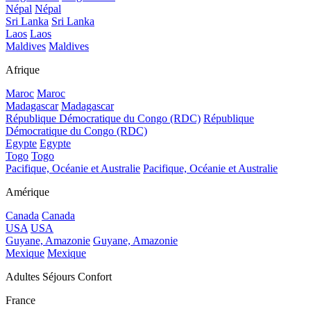
Népal
Népal
Sri Lanka
Sri Lanka
Laos
Laos
Maldives
Maldives
Afrique
Maroc
Maroc
Madagascar
Madagascar
République Démocratique du Congo (RDC)
République
Démocratique du Congo (RDC)
Egypte
Egypte
Togo
Togo
Pacifique, Océanie et Australie
Pacifique, Océanie et Australie
Amérique
Canada
Canada
USA
USA
Guyane, Amazonie
Guyane, Amazonie
Mexique
Mexique
Adultes Séjours Confort
France