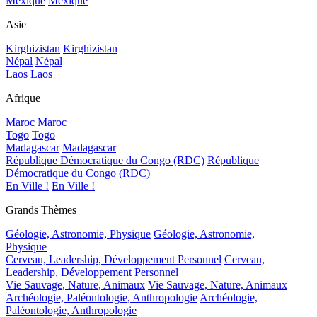
Mexique
Mexique
Asie
Kirghizistan
Kirghizistan
Népal
Népal
Laos
Laos
Afrique
Maroc
Maroc
Togo
Togo
Madagascar
Madagascar
République Démocratique du Congo (RDC)
République
Démocratique du Congo (RDC)
En Ville !
En Ville !
Grands Thèmes
Géologie, Astronomie, Physique
Géologie, Astronomie,
Physique
Cerveau, Leadership, Développement Personnel
Cerveau,
Leadership, Développement Personnel
Vie Sauvage, Nature, Animaux
Vie Sauvage, Nature, Animaux
Archéologie, Paléontologie, Anthropologie
Archéologie,
Paléontologie, Anthropologie