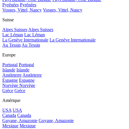
Pyrénées
Pyrénées
Vosges, Vittel, Nancy
Vosges, Vittel, Nancy
Suisse
Alpes Suisses
Alpes Suisses
Lac Léman
Lac Léman
La Genève Internationale
La Genève Internationale
Au Tessin
Au Tessin
Europe
Portugal
Portugal
Islande
Islande
Angleterre
Angleterre
Espagne
Espagne
Norvège
Norvège
Grèce
Grèce
Amérique
USA
USA
Canada
Canada
Guyane, Amazonie
Guyane, Amazonie
Mexique
Mexique