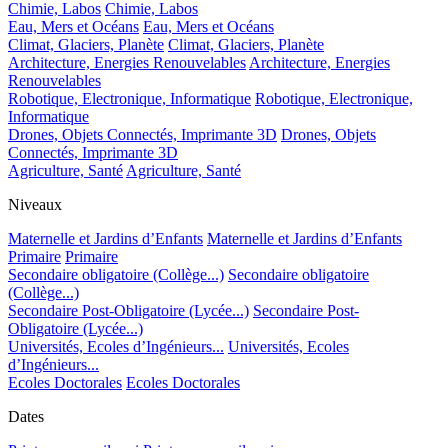
Chimie, Labos
Chimie, Labos
Eau, Mers et Océans
Eau, Mers et Océans
Climat, Glaciers, Planète
Climat, Glaciers, Planète
Architecture, Energies Renouvelables
Architecture, Energies
Renouvelables
Robotique, Electronique, Informatique
Robotique, Electronique,
Informatique
Drones, Objets Connectés, Imprimante 3D
Drones, Objets
Connectés, Imprimante 3D
Agriculture, Santé
Agriculture, Santé
Niveaux
Maternelle et Jardins d’Enfants
Maternelle et Jardins d’Enfants
Primaire
Primaire
Secondaire obligatoire (Collège...)
Secondaire obligatoire
(Collège...)
Secondaire Post-Obligatoire (Lycée...)
Secondaire Post-
Obligatoire (Lycée...)
Universités, Ecoles d’Ingénieurs...
Universités, Ecoles
d’Ingénieurs...
Ecoles Doctorales
Ecoles Doctorales
Dates