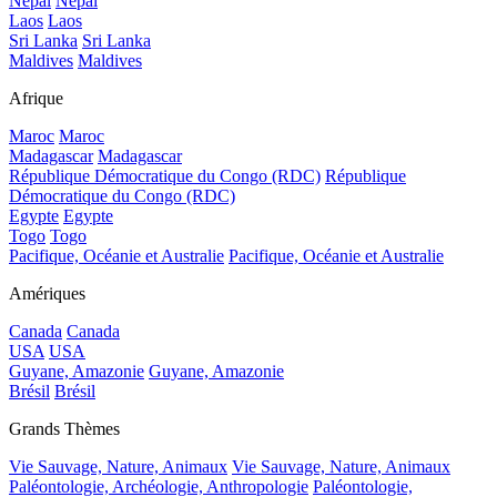
Népal
Népal
Laos
Laos
Sri Lanka
Sri Lanka
Maldives
Maldives
Afrique
Maroc
Maroc
Madagascar
Madagascar
République Démocratique du Congo (RDC)
République
Démocratique du Congo (RDC)
Egypte
Egypte
Togo
Togo
Pacifique, Océanie et Australie
Pacifique, Océanie et Australie
Amériques
Canada
Canada
USA
USA
Guyane, Amazonie
Guyane, Amazonie
Brésil
Brésil
Grands Thèmes
Vie Sauvage, Nature, Animaux
Vie Sauvage, Nature, Animaux
Paléontologie, Archéologie, Anthropologie
Paléontologie,