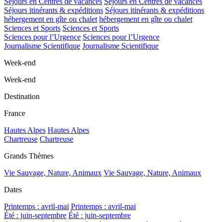
Séjours en Centres de vacances
Séjours en Centres de vacances
Séjours itinérants & expéditions
Séjours itinérants & expéditions
hébergement en gîte ou chalet
hébergement en gîte ou chalet
Sciences et Sports
Sciences et Sports
Sciences pour l’Urgence
Sciences pour l’Urgence
Journalisme Scientifique
Journalisme Scientifique
Week-end
Week-end
Destination
France
Hautes Alpes
Hautes Alpes
Chartreuse
Chartreuse
Grands Thèmes
Vie Sauvage, Nature, Animaux
Vie Sauvage, Nature, Animaux
Dates
Printemps : avril-mai
Printemps : avril-mai
Été : juin-septembre
Été : juin-septembre