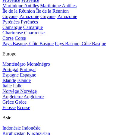
Provence
Provence
Martinique Antilles
Martinique Antilles
Île de la Réunion
Île de la Réunion
Guyane, Amazonie
Guyane, Amazonie
Pyrénées
Pyrénées
Camargue
Camargue
Chartreuse
Chartreuse
Corse
Corse
Pays Basque, Côte Basque
Pays Basque, Côte Basque
Europe
Monténégro
Monténégro
Portugal
Portugal
Espagne
Espagne
Islande
Islande
Italie
Italie
Norvège
Norvège
Angleterre
Angleterre
Grèce
Grèce
Ecosse
Ecosse
Asie
Indonésie
Indonésie
Kirghizistan
Kirghizistan