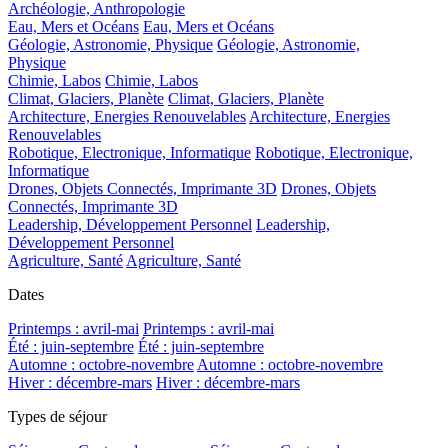
Archéologie, Anthropologie
Eau, Mers et Océans
Eau, Mers et Océans
Géologie, Astronomie, Physique
Géologie, Astronomie,
Physique
Chimie, Labos
Chimie, Labos
Climat, Glaciers, Planète
Climat, Glaciers, Planète
Architecture, Energies Renouvelables
Architecture, Energies
Renouvelables
Robotique, Electronique, Informatique
Robotique, Electronique,
Informatique
Drones, Objets Connectés, Imprimante 3D
Drones, Objets
Connectés, Imprimante 3D
Leadership, Développement Personnel
Leadership,
Développement Personnel
Agriculture, Santé
Agriculture, Santé
Dates
Printemps : avril-mai
Printemps : avril-mai
Été : juin-septembre
Été : juin-septembre
Automne : octobre-novembre
Automne : octobre-novembre
Hiver : décembre-mars
Hiver : décembre-mars
Types de séjour