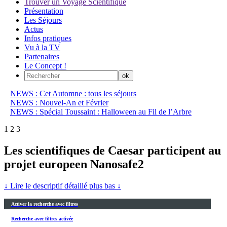
Trouver un Voyage Scientifique
Présentation
Les Séjours
Actus
Infos pratiques
Vu à la TV
Partenaires
Le Concept !
NEWS : Cet Automne : tous les séjours
NEWS : Nouvel-An et Février
NEWS : Spécial Toussaint : Halloween au Fil de l’Arbre
1
2
3
Les scientifiques de Caesar participent au
projet europeen Nanosafe2
↓ Lire le descriptif détaillé plus bas ↓
Activer la recherche avec filtres
Recherche avec filtres activée