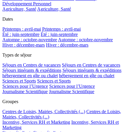
Développement Personnel
Agriculture, Santé
Agriculture, Santé
Dates
Printemps : avril-mai
Printemps : avril-mai
Été : juin-septembre
Été : juin-septembre
Automne : octobre-novembre
Automne : octobre-novembre
Hiver : décembre-mars
Hiver : décembre-mars
Types de séjour
Séjours en Centres de vacances
Séjours en Centres de vacances
Séjours itinérants & expéditions
Séjours itinérants & expéditions
hébergement en gîte ou chalet
hébergement en gîte ou chalet
Sciences et Sports
Sciences et Sports
Sciences pour l’Urgence
Sciences pour l’Urgence
Journalisme Scientifique
Journalisme Scientifique
Groupes
Centres de Loisirs, Mairies, Collectivités (...)
Centres de Loisirs,
Mairies, Collectivités (...)
Incentive, Services RH et Marketing
Incentive, Services RH et
Marketing