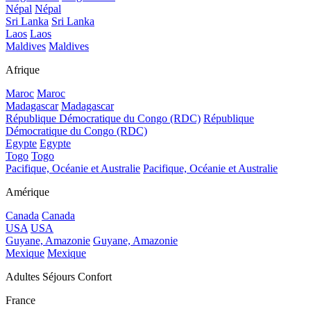
Népal
Népal
Sri Lanka
Sri Lanka
Laos
Laos
Maldives
Maldives
Afrique
Maroc
Maroc
Madagascar
Madagascar
République Démocratique du Congo (RDC)
République
Démocratique du Congo (RDC)
Egypte
Egypte
Togo
Togo
Pacifique, Océanie et Australie
Pacifique, Océanie et Australie
Amérique
Canada
Canada
USA
USA
Guyane, Amazonie
Guyane, Amazonie
Mexique
Mexique
Adultes Séjours Confort
France