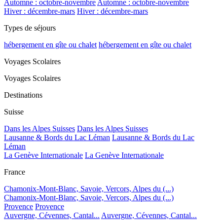
Automne : octobre-novembre
Automne : octobre-novembre
Hiver : décembre-mars
Hiver : décembre-mars
Types de séjours
hébergement en gîte ou chalet
hébergement en gîte ou chalet
Voyages Scolaires
Voyages Scolaires
Destinations
Suisse
Dans les Alpes Suisses
Dans les Alpes Suisses
Lausanne & Bords du Lac Léman
Lausanne & Bords du Lac
Léman
La Genève Internationale
La Genève Internationale
France
Chamonix-Mont-Blanc, Savoie, Vercors, Alpes du (...)
Chamonix-Mont-Blanc, Savoie, Vercors, Alpes du (...)
Provence
Provence
Auvergne, Cévennes, Cantal...
Auvergne, Cévennes, Cantal...