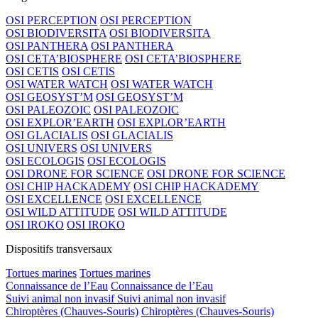
OSI PERCEPTION
OSI PERCEPTION
OSI BIODIVERSITA
OSI BIODIVERSITA
OSI PANTHERA
OSI PANTHERA
OSI CETA’BIOSPHERE
OSI CETA’BIOSPHERE
OSI CETIS
OSI CETIS
OSI WATER WATCH
OSI WATER WATCH
OSI GEOSYST’M
OSI GEOSYST’M
OSI PALEOZOIC
OSI PALEOZOIC
OSI EXPLOR’EARTH
OSI EXPLOR’EARTH
OSI GLACIALIS
OSI GLACIALIS
OSI UNIVERS
OSI UNIVERS
OSI ECOLOGIS
OSI ECOLOGIS
OSI DRONE FOR SCIENCE
OSI DRONE FOR SCIENCE
OSI CHIP HACKADEMY
OSI CHIP HACKADEMY
OSI EXCELLENCE
OSI EXCELLENCE
OSI WILD ATTITUDE
OSI WILD ATTITUDE
OSI IROKO
OSI IROKO
Dispositifs transversaux
Tortues marines
Tortues marines
Connaissance de l’Eau
Connaissance de l’Eau
Suivi animal non invasif
Suivi animal non invasif
Chiroptères (Chauves-Souris)
Chiroptères (Chauves-Souris)