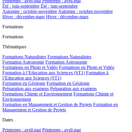
Printemps : avril-mai
Printemps : avril-mai
Été : juin-septembre
Été : juin-septembre
Automne : octobre-novembre
Automne : octobre-novembre
Hiver : décembre-mars
Hiver : décembre-mars
Formations
Formations
Thématiques
Formations Naturalistes
Formations Naturalistes
Formation Astronomie
Formation Astronomie
Formations en Photo et Vidéo
Formations en Photo et Vidéo
Formation à l’Education aux Sciences (ST1)
Formation à
l’Education aux Sciences (ST1)
Formation en Géologie
Formation en Géologie
Préparation aux examens
Préparation aux examens
Formations Chimie et Environnement
Formations Chimie et
Environnement
Formation en Management et Gestion de Projets
Formation en
Management et Gestion de Projets
Dates
Printemps : avril-mai
Printemps : avril-mai