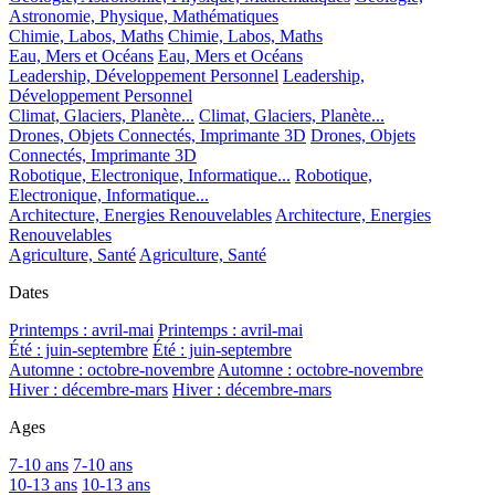
Astronomie, Physique, Mathématiques
Chimie, Labos, Maths
Chimie, Labos, Maths
Eau, Mers et Océans
Eau, Mers et Océans
Leadership, Développement Personnel
Leadership,
Développement Personnel
Climat, Glaciers, Planète...
Climat, Glaciers, Planète...
Drones, Objets Connectés, Imprimante 3D
Drones, Objets
Connectés, Imprimante 3D
Robotique, Electronique, Informatique...
Robotique,
Electronique, Informatique...
Architecture, Energies Renouvelables
Architecture, Energies
Renouvelables
Agriculture, Santé
Agriculture, Santé
Dates
Printemps : avril-mai
Printemps : avril-mai
Été : juin-septembre
Été : juin-septembre
Automne : octobre-novembre
Automne : octobre-novembre
Hiver : décembre-mars
Hiver : décembre-mars
Ages
7-10 ans
7-10 ans
10-13 ans
10-13 ans