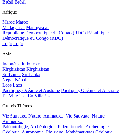
Brésil
Brésil
Afrique
Maroc
Maroc
Madagascar
Madagascar
République Démocratique du Congo (RDC)
République
Démocratique du Congo (RDC)
Togo
Togo
Asie
Indonésie
Indonésie
Kirghizistan
Kirghizistan
Sri Lanka
Sri Lanka
Népal
Népal
Laos
Laos
Pacifique, Océanie et Australie
Pacifique, Océanie et Australie
En Ville !_-_
En Ville !_-_
Grands Thèmes
Vie Sauvage, Nature, Animaux...
Vie Sauvage, Nature,
Animaux...
Paléontologie, Archéologie...
Paléontologie, Archéologie...
Géologie, Astronomie, Physique, Mathématiques
Géologie,