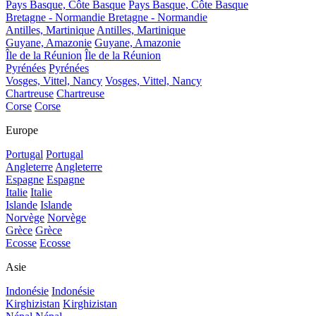
Pays Basque, Côte Basque
Pays Basque, Côte Basque
Bretagne - Normandie
Bretagne - Normandie
Antilles, Martinique
Antilles, Martinique
Guyane, Amazonie
Guyane, Amazonie
Île de la Réunion
Île de la Réunion
Pyrénées
Pyrénées
Vosges, Vittel, Nancy
Vosges, Vittel, Nancy
Chartreuse
Chartreuse
Corse
Corse
Europe
Portugal
Portugal
Angleterre
Angleterre
Espagne
Espagne
Italie
Italie
Islande
Islande
Norvège
Norvège
Grèce
Grèce
Ecosse
Ecosse
Asie
Indonésie
Indonésie
Kirghizistan
Kirghizistan