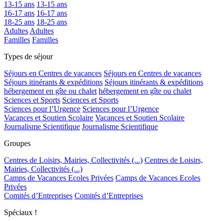
13-15 ans
13-15 ans
16-17 ans
16-17 ans
18-25 ans
18-25 ans
Adultes
Adultes
Familles
Familles
Types de séjour
Séjours en Centres de vacances
Séjours en Centres de vacances
Séjours itinérants & expéditions
Séjours itinérants & expéditions
hébergement en gîte ou chalet
hébergement en gîte ou chalet
Sciences et Sports
Sciences et Sports
Sciences pour l’Urgence
Sciences pour l’Urgence
Vacances et Soutien Scolaire
Vacances et Soutien Scolaire
Journalisme Scientifique
Journalisme Scientifique
Groupes
Centres de Loisirs, Mairies, Collectivités (...)
Centres de Loisirs,
Mairies, Collectivités (...)
Camps de Vacances Ecoles Privées
Camps de Vacances Ecoles
Privées
Comités d’Entreprises
Comités d’Entreprises
Spéciaux !