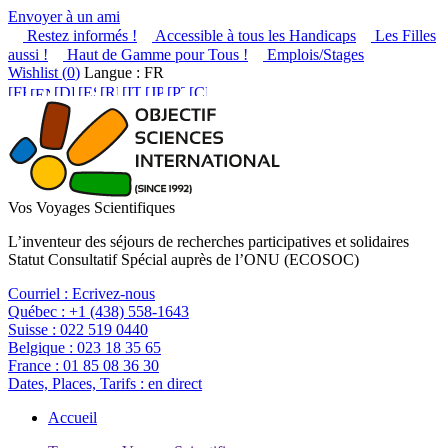
Envoyer à un ami
Restez informés !
Accessible à tous les Handicaps
Les Filles
aussi !
Haut de Gamme pour Tous !
Emplois/Stages
Wishlist (
0
)
Langue : FR
Vos Voyages Scientifiques
L’inventeur des séjours de recherches participatives et solidaires
Statut Consultatif Spécial auprès de l’ONU (ECOSOC)
Courriel :
Ecrivez-nous
Québec :
+1 (438) 558-1643
Suisse :
022 519 0440
Belgique :
023 18 35 65
France :
01 85 08 36 30
Dates, Places, Tarifs :
en direct
Accueil