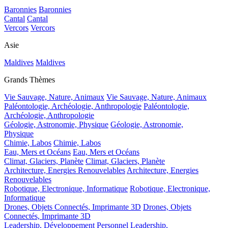
Baronnies
Baronnies
Cantal
Cantal
Vercors
Vercors
Asie
Maldives
Maldives
Grands Thèmes
Vie Sauvage, Nature, Animaux
Vie Sauvage, Nature, Animaux
Paléontologie, Archéologie, Anthropologie
Paléontologie,
Archéologie, Anthropologie
Géologie, Astronomie, Physique
Géologie, Astronomie,
Physique
Chimie, Labos
Chimie, Labos
Eau, Mers et Océans
Eau, Mers et Océans
Climat, Glaciers, Planète
Climat, Glaciers, Planète
Architecture, Energies Renouvelables
Architecture, Energies
Renouvelables
Robotique, Electronique, Informatique
Robotique, Electronique,
Informatique
Drones, Objets Connectés, Imprimante 3D
Drones, Objets
Connectés, Imprimante 3D
Leadership, Développement Personnel
Leadership,