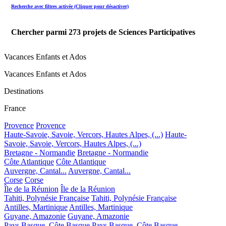
Recherche avec filtres activée (Cliquer pour désactiver)
Chercher parmi
273
projets de Sciences Participatives
Vacances Enfants et Ados
Vacances Enfants et Ados
Destinations
France
Provence
Provence
Haute-Savoie, Savoie, Vercors, Hautes Alpes, (...)
Haute-
Savoie, Savoie, Vercors, Hautes Alpes, (...)
Bretagne - Normandie
Bretagne - Normandie
Côte Atlantique
Côte Atlantique
Auvergne, Cantal...
Auvergne, Cantal...
Corse
Corse
Île de la Réunion
Île de la Réunion
Tahiti, Polynésie Française
Tahiti, Polynésie Française
Antilles, Martinique
Antilles, Martinique
Guyane, Amazonie
Guyane, Amazonie
Pays Basque, Côte Basque
Pays Basque, Côte Basque