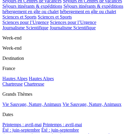
Séjours en Centres de vacances
Séjours en Centres de vacances
Séjours itinérants & expéditions
Séjours itinérants & expéditions
hébergement en gîte ou chalet
hébergement en gîte ou chalet
Sciences et Sports
Sciences et Sports
Sciences pour l’Urgence
Sciences pour l’Urgence
Journalisme Scientifique
Journalisme Scientifique
Week-end
Week-end
Destination
France
Hautes Alpes
Hautes Alpes
Chartreuse
Chartreuse
Grands Thèmes
Vie Sauvage, Nature, Animaux
Vie Sauvage, Nature, Animaux
Dates
Printemps : avril-mai
Printemps : avril-mai
Été : juin-septembre
Été : juin-septembre