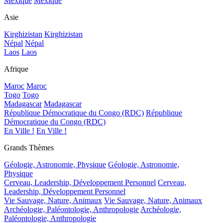
Mexique
Mexique
Asie
Kirghizistan
Kirghizistan
Népal
Népal
Laos
Laos
Afrique
Maroc
Maroc
Togo
Togo
Madagascar
Madagascar
République Démocratique du Congo (RDC)
République
Démocratique du Congo (RDC)
En Ville !
En Ville !
Grands Thèmes
Géologie, Astronomie, Physique
Géologie, Astronomie,
Physique
Cerveau, Leadership, Développement Personnel
Cerveau,
Leadership, Développement Personnel
Vie Sauvage, Nature, Animaux
Vie Sauvage, Nature, Animaux
Archéologie, Paléontologie, Anthropologie
Archéologie,
Paléontologie, Anthropologie