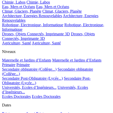
Chimie, Labos
Chimie, Labos
Eau, Mers et Océans
Eau, Mers et Océans
Climat, Glaciers, Planète
Climat, Glaciers, Planète
Architecture, Energies Renouvelables
Architecture, Energies
Renouvelables
Robotique, Electronique, Informatique
Robotique, Electronique,
Informatique
Drones, Objets Connectés, Imprimante 3D
Drones, Objets
Connectés, Imprimante 3D
Agriculture, Santé
Agriculture, Santé
Niveaux
Maternelle et Jardins d’Enfants
Maternelle et Jardins d’Enfants
Primaire
Primaire
Secondaire obligatoire (Collège...)
Secondaire obligatoire
(Collège...)
Secondaire Post-Obligatoire (Lycée...)
Secondaire Post-
Obligatoire (Lycée...)
Universités, Ecoles d’Ingénieurs...
Universités, Ecoles
d’Ingénieurs...
Ecoles Doctorales
Ecoles Doctorales
Dates