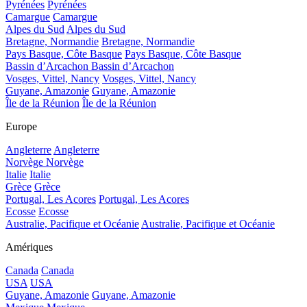
Pyrénées
Pyrénées
Camargue
Camargue
Alpes du Sud
Alpes du Sud
Bretagne, Normandie
Bretagne, Normandie
Pays Basque, Côte Basque
Pays Basque, Côte Basque
Bassin d’Arcachon
Bassin d’Arcachon
Vosges, Vittel, Nancy
Vosges, Vittel, Nancy
Guyane, Amazonie
Guyane, Amazonie
Île de la Réunion
Île de la Réunion
Europe
Angleterre
Angleterre
Norvège
Norvège
Italie
Italie
Grèce
Grèce
Portugal, Les Acores
Portugal, Les Acores
Ecosse
Ecosse
Australie, Pacifique et Océanie
Australie, Pacifique et Océanie
Amériques
Canada
Canada
USA
USA
Guyane, Amazonie
Guyane, Amazonie