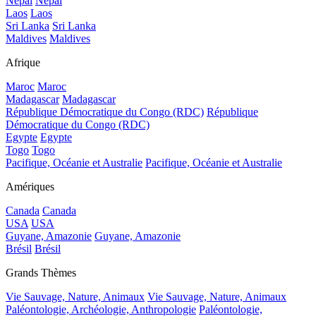
Népal
Népal
Laos
Laos
Sri Lanka
Sri Lanka
Maldives
Maldives
Afrique
Maroc
Maroc
Madagascar
Madagascar
République Démocratique du Congo (RDC)
République
Démocratique du Congo (RDC)
Egypte
Egypte
Togo
Togo
Pacifique, Océanie et Australie
Pacifique, Océanie et Australie
Amériques
Canada
Canada
USA
USA
Guyane, Amazonie
Guyane, Amazonie
Brésil
Brésil
Grands Thèmes
Vie Sauvage, Nature, Animaux
Vie Sauvage, Nature, Animaux
Paléontologie, Archéologie, Anthropologie
Paléontologie,