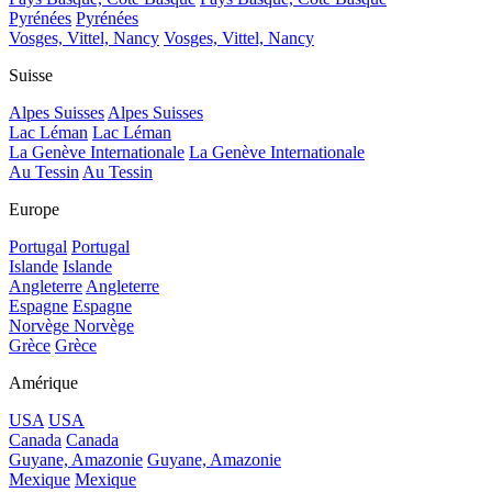
Pyrénées
Pyrénées
Vosges, Vittel, Nancy
Vosges, Vittel, Nancy
Suisse
Alpes Suisses
Alpes Suisses
Lac Léman
Lac Léman
La Genève Internationale
La Genève Internationale
Au Tessin
Au Tessin
Europe
Portugal
Portugal
Islande
Islande
Angleterre
Angleterre
Espagne
Espagne
Norvège
Norvège
Grèce
Grèce
Amérique
USA
USA
Canada
Canada
Guyane, Amazonie
Guyane, Amazonie
Mexique
Mexique