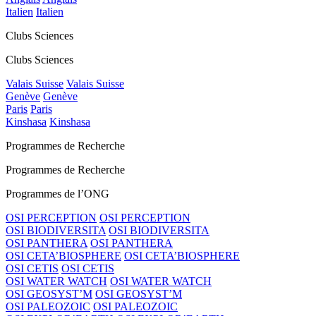
Italien
Italien
Clubs Sciences
Clubs Sciences
Valais Suisse
Valais Suisse
Genève
Genève
Paris
Paris
Kinshasa
Kinshasa
Programmes de Recherche
Programmes de Recherche
Programmes de l’ONG
OSI PERCEPTION
OSI PERCEPTION
OSI BIODIVERSITA
OSI BIODIVERSITA
OSI PANTHERA
OSI PANTHERA
OSI CETA’BIOSPHERE
OSI CETA’BIOSPHERE
OSI CETIS
OSI CETIS
OSI WATER WATCH
OSI WATER WATCH
OSI GEOSYST’M
OSI GEOSYST’M
OSI PALEOZOIC
OSI PALEOZOIC