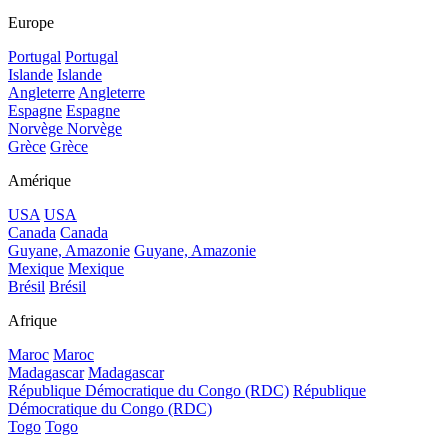
Europe
Portugal
Portugal
Islande
Islande
Angleterre
Angleterre
Espagne
Espagne
Norvège
Norvège
Grèce
Grèce
Amérique
USA
USA
Canada
Canada
Guyane, Amazonie
Guyane, Amazonie
Mexique
Mexique
Brésil
Brésil
Afrique
Maroc
Maroc
Madagascar
Madagascar
République Démocratique du Congo (RDC)
République
Démocratique du Congo (RDC)
Togo
Togo