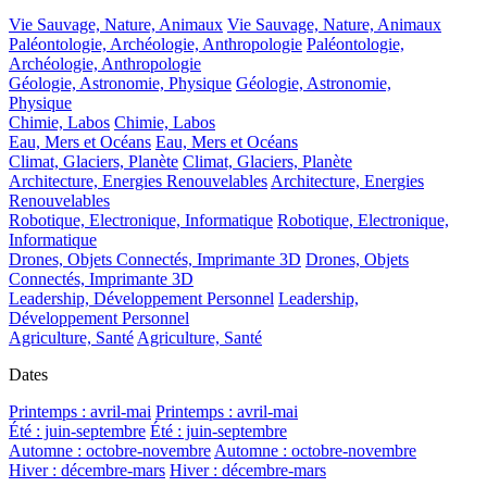
Vie Sauvage, Nature, Animaux
Vie Sauvage, Nature, Animaux
Paléontologie, Archéologie, Anthropologie
Paléontologie,
Archéologie, Anthropologie
Géologie, Astronomie, Physique
Géologie, Astronomie,
Physique
Chimie, Labos
Chimie, Labos
Eau, Mers et Océans
Eau, Mers et Océans
Climat, Glaciers, Planète
Climat, Glaciers, Planète
Architecture, Energies Renouvelables
Architecture, Energies
Renouvelables
Robotique, Electronique, Informatique
Robotique, Electronique,
Informatique
Drones, Objets Connectés, Imprimante 3D
Drones, Objets
Connectés, Imprimante 3D
Leadership, Développement Personnel
Leadership,
Développement Personnel
Agriculture, Santé
Agriculture, Santé
Dates
Printemps : avril-mai
Printemps : avril-mai
Été : juin-septembre
Été : juin-septembre
Automne : octobre-novembre
Automne : octobre-novembre
Hiver : décembre-mars
Hiver : décembre-mars