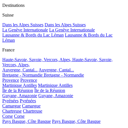
Destinations
Suisse
Dans les Alpes Suisses
Dans les Alpes Suisses
La Genève Internationale
La Genève Internationale
Lausanne & Bords du Lac Léman
Lausanne & Bords du Lac
Léman
France
Haute-Savoie, Savoie, Vercors, Alpes,
Haute-Savoie, Savoie,
Vercors, Alpes,
Auvergne, Cantal...
Auvergne, Cantal...
Bretagne - Normandie
Bretagne - Normandie
Provence
Provence
Martinique Antilles
Martinique Antilles
Île de la Réunion
Île de la Réunion
Guyane, Amazonie
Guyane, Amazonie
Pyrénées
Pyrénées
Camargue
Camargue
Chartreuse
Chartreuse
Corse
Corse
Pays Basque, Côte Basque
Pays Basque, Côte Basque