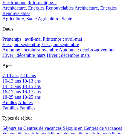
Electronique, Informatique...
Architecture, Energies Renouvelables
Architecture, Energies
Renouvelables
Agriculture, Santé
Agriculture, Santé
Dates
Printemps : avril-mai
Printemps : avril-mai
Été : juin-septembre
Été : juin-septembre
Automne : octobre-novembre
Automne : octobre-novembre
Hiver : décembre-mars
Hiver : décembre-mars
Ages
7-10 ans
7-10 ans
10-13 ans
10-13 ans
13-15 ans
13-15 ans
16-17 ans
16-17 ans
18-25 ans
18-25 ans
Adultes
Adultes
Familles
Familles
Types de séjour
Séjours en Centres de vacances
Séjours en Centres de vacances
Séjours itinérants & expéditions
Séjours itinérants & expéditions