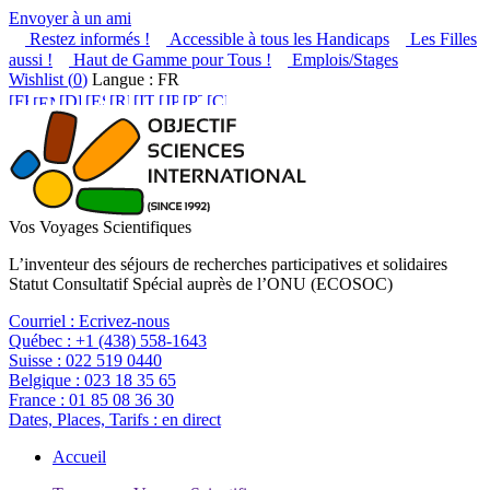
Envoyer à un ami
Restez informés !
Accessible à tous les Handicaps
Les Filles
aussi !
Haut de Gamme pour Tous !
Emplois/Stages
Wishlist (
0
)
Langue : FR
Vos Voyages Scientifiques
L’inventeur des séjours de recherches participatives et solidaires
Statut Consultatif Spécial auprès de l’ONU (ECOSOC)
Courriel :
Ecrivez-nous
Québec :
+1 (438) 558-1643
Suisse :
022 519 0440
Belgique :
023 18 35 65
France :
01 85 08 36 30
Dates, Places, Tarifs :
en direct
Accueil