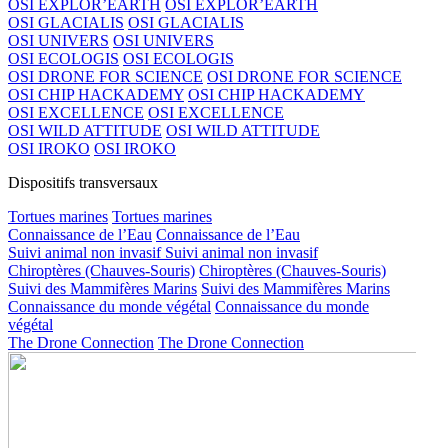
OSI EXPLOR’EARTH
OSI EXPLOR’EARTH
OSI GLACIALIS
OSI GLACIALIS
OSI UNIVERS
OSI UNIVERS
OSI ECOLOGIS
OSI ECOLOGIS
OSI DRONE FOR SCIENCE
OSI DRONE FOR SCIENCE
OSI CHIP HACKADEMY
OSI CHIP HACKADEMY
OSI EXCELLENCE
OSI EXCELLENCE
OSI WILD ATTITUDE
OSI WILD ATTITUDE
OSI IROKO
OSI IROKO
Dispositifs transversaux
Tortues marines
Tortues marines
Connaissance de l’Eau
Connaissance de l’Eau
Suivi animal non invasif
Suivi animal non invasif
Chiroptères (Chauves-Souris)
Chiroptères (Chauves-Souris)
Suivi des Mammifères Marins
Suivi des Mammifères Marins
Connaissance du monde végétal
Connaissance du monde
végétal
The Drone Connection
The Drone Connection