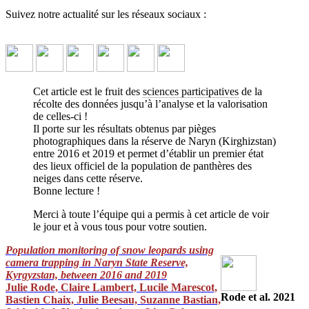
Suivez notre actualité sur les réseaux sociaux :
Cet article est le fruit des
sciences participatives
de la
récolte des données jusqu’à l’analyse et la valorisation
de celles-ci !
Il porte sur les résultats obtenus par pièges
OSI-Panthera publie ses résultats
photographiques dans la réserve de Naryn (Kirghizstan)
d'étude par piège photographique !
entre 2016 et 2019 et permet d’établir un premier état
des lieux officiel de la population de panthères des
neiges dans cette réserve.
Voici une étude menée de façon participative de la collecte des
Bonne lecture !
données à leur valorisation !
↓ Lire le descriptif détaillé plus bas
↓
Merci à toute l’équipe qui a permis à cet article de voir
le jour et à vous tous pour votre soutien.
Population monitoring of snow leopards using
camera trapping in Naryn State Reserve,
Kyrgyzstan, between 2016 and 2019
Julie Rode, Claire Lambert, Lucile Marescot,
Rode et al. 2021
Bastien Chaix, Julie Beesau, Suzanne Bastian,