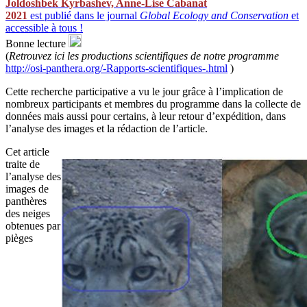
Joldoshbek Kyrbashev, Anne-Lise Cabanat
2021
est publié dans le journal
Global Ecology and Conservation
et
accessible à tous !
Bonne lecture
(
Retrouvez ici les productions scientifiques de notre programme
http://osi-panthera.org/-Rapports-scientifiques-.html
)
Cette recherche participative a vu le jour grâce à l’implication de
nombreux participants et membres du programme dans la collecte de
données mais aussi pour certains, à leur retour d’expédition, dans
l’analyse des images et la rédaction de l’article.
Cet article
traite de
l’analyse des
images de
panthères
des neiges
obtenues par
pièges