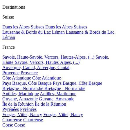
Destinations
Suisse
Dans les Alpes Suisses
Dans les Alpes Suisses
Lausanne & Bords du Lac Léman
Lausanne & Bords du Lac
Léman
France
Savoie, Haute-Savoie, Vercors, Hautes-Alpes, (...)
Savoie,
Haute-Savoie, Vercors, Hautes-Alpes, (...)
Auvergne, Cantal,
Auvergne, Cantal,
Provence
Provence
Côte Atlantique
Côte Atlantique
Pays Basque, Côte Basque
Pays Basque, Côte Basque
Bretagne - Normandie
Bretagne - Normandie
Antilles, Martinique
Antilles, Martinique
Guyane, Amazonie
Guyane, Amazonie
Île de la Réunion
Île de la Réunion
Pyrénées
Pyrénées
Vosges, Vittel, Nancy
Vosges, Vittel, Nancy
Chartreuse
Chartreuse
Corse
Corse