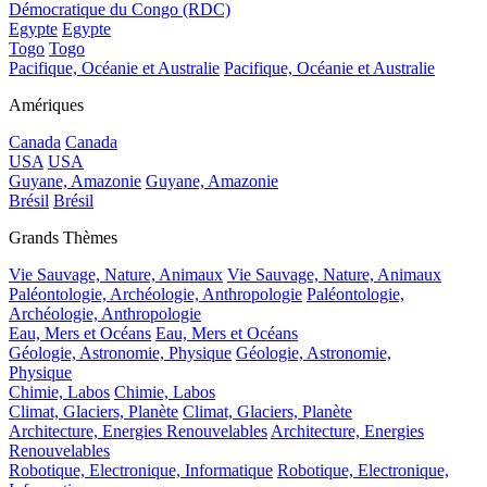
Démocratique du Congo (RDC)
Egypte
Egypte
Togo
Togo
Pacifique, Océanie et Australie
Pacifique, Océanie et Australie
Amériques
Canada
Canada
USA
USA
Guyane, Amazonie
Guyane, Amazonie
Brésil
Brésil
Grands Thèmes
Vie Sauvage, Nature, Animaux
Vie Sauvage, Nature, Animaux
Paléontologie, Archéologie, Anthropologie
Paléontologie,
Archéologie, Anthropologie
Eau, Mers et Océans
Eau, Mers et Océans
Géologie, Astronomie, Physique
Géologie, Astronomie,
Physique
Chimie, Labos
Chimie, Labos
Climat, Glaciers, Planète
Climat, Glaciers, Planète
Architecture, Energies Renouvelables
Architecture, Energies
Renouvelables
Robotique, Electronique, Informatique
Robotique, Electronique,