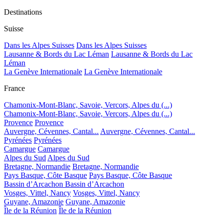
Destinations
Suisse
Dans les Alpes Suisses
Dans les Alpes Suisses
Lausanne & Bords du Lac Léman
Lausanne & Bords du Lac
Léman
La Genève Internationale
La Genève Internationale
France
Chamonix-Mont-Blanc, Savoie, Vercors, Alpes du (...)
Chamonix-Mont-Blanc, Savoie, Vercors, Alpes du (...)
Provence
Provence
Auvergne, Cévennes, Cantal...
Auvergne, Cévennes, Cantal...
Pyrénées
Pyrénées
Camargue
Camargue
Alpes du Sud
Alpes du Sud
Bretagne, Normandie
Bretagne, Normandie
Pays Basque, Côte Basque
Pays Basque, Côte Basque
Bassin d’Arcachon
Bassin d’Arcachon
Vosges, Vittel, Nancy
Vosges, Vittel, Nancy
Guyane, Amazonie
Guyane, Amazonie
Île de la Réunion
Île de la Réunion