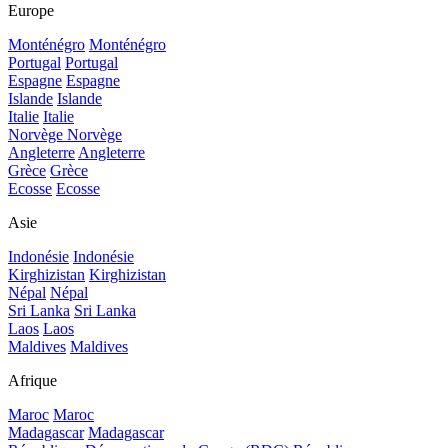
Europe
Monténégro
Monténégro
Portugal
Portugal
Espagne
Espagne
Islande
Islande
Italie
Italie
Norvège
Norvège
Angleterre
Angleterre
Grèce
Grèce
Ecosse
Ecosse
Asie
Indonésie
Indonésie
Kirghizistan
Kirghizistan
Népal
Népal
Sri Lanka
Sri Lanka
Laos
Laos
Maldives
Maldives
Afrique
Maroc
Maroc
Madagascar
Madagascar