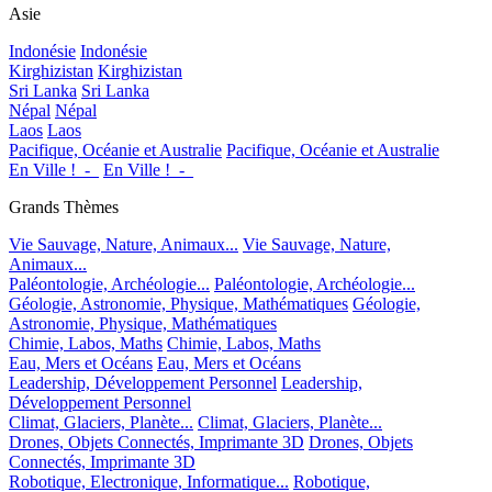
Asie
Indonésie
Indonésie
Kirghizistan
Kirghizistan
Sri Lanka
Sri Lanka
Népal
Népal
Laos
Laos
Pacifique, Océanie et Australie
Pacifique, Océanie et Australie
En Ville !_-_
En Ville !_-_
Grands Thèmes
Vie Sauvage, Nature, Animaux...
Vie Sauvage, Nature,
Animaux...
Paléontologie, Archéologie...
Paléontologie, Archéologie...
Géologie, Astronomie, Physique, Mathématiques
Géologie,
Astronomie, Physique, Mathématiques
Chimie, Labos, Maths
Chimie, Labos, Maths
Eau, Mers et Océans
Eau, Mers et Océans
Leadership, Développement Personnel
Leadership,
Développement Personnel
Climat, Glaciers, Planète...
Climat, Glaciers, Planète...
Drones, Objets Connectés, Imprimante 3D
Drones, Objets
Connectés, Imprimante 3D
Robotique, Electronique, Informatique...
Robotique,