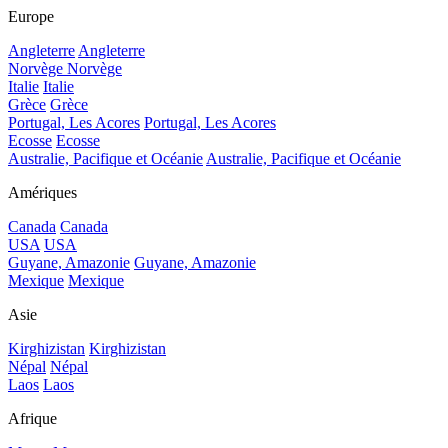
Europe
Angleterre
Angleterre
Norvège
Norvège
Italie
Italie
Grèce
Grèce
Portugal, Les Acores
Portugal, Les Acores
Ecosse
Ecosse
Australie, Pacifique et Océanie
Australie, Pacifique et Océanie
Amériques
Canada
Canada
USA
USA
Guyane, Amazonie
Guyane, Amazonie
Mexique
Mexique
Asie
Kirghizistan
Kirghizistan
Népal
Népal
Laos
Laos
Afrique