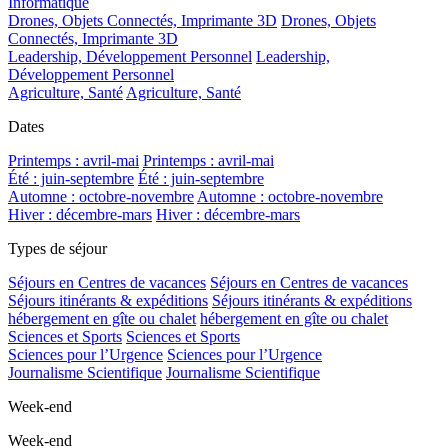
Informatique
Drones, Objets Connectés, Imprimante 3D
Drones, Objets
Connectés, Imprimante 3D
Leadership, Développement Personnel
Leadership,
Développement Personnel
Agriculture, Santé
Agriculture, Santé
Dates
Printemps : avril-mai
Printemps : avril-mai
Été : juin-septembre
Été : juin-septembre
Automne : octobre-novembre
Automne : octobre-novembre
Hiver : décembre-mars
Hiver : décembre-mars
Types de séjour
Séjours en Centres de vacances
Séjours en Centres de vacances
Séjours itinérants & expéditions
Séjours itinérants & expéditions
hébergement en gîte ou chalet
hébergement en gîte ou chalet
Sciences et Sports
Sciences et Sports
Sciences pour l’Urgence
Sciences pour l’Urgence
Journalisme Scientifique
Journalisme Scientifique
Week-end
Week-end