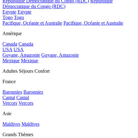
République Démocratique du Congo (RDC)
République
Démocratique du Congo (RDC)
Egypte
Egypte
Togo
Togo
Pacifique, Océanie et Australie
Pacifique, Océanie et Australie
Amérique
Canada
Canada
USA
USA
Guyane, Amazonie
Guyane, Amazonie
Mexique
Mexique
Adultes Séjours Confort
France
Baronnies
Baronnies
Cantal
Cantal
Vercors
Vercors
Asie
Maldives
Maldives
Grands Thèmes