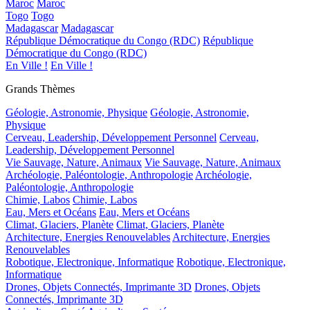
Maroc
Maroc
Togo
Togo
Madagascar
Madagascar
République Démocratique du Congo (RDC)
République
Démocratique du Congo (RDC)
En Ville !
En Ville !
Grands Thèmes
Géologie, Astronomie, Physique
Géologie, Astronomie,
Physique
Cerveau, Leadership, Développement Personnel
Cerveau,
Leadership, Développement Personnel
Vie Sauvage, Nature, Animaux
Vie Sauvage, Nature, Animaux
Archéologie, Paléontologie, Anthropologie
Archéologie,
Paléontologie, Anthropologie
Chimie, Labos
Chimie, Labos
Eau, Mers et Océans
Eau, Mers et Océans
Climat, Glaciers, Planète
Climat, Glaciers, Planète
Architecture, Energies Renouvelables
Architecture, Energies
Renouvelables
Robotique, Electronique, Informatique
Robotique, Electronique,
Informatique
Drones, Objets Connectés, Imprimante 3D
Drones, Objets
Connectés, Imprimante 3D