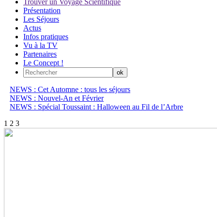
Trouver un Voyage Scientifique
Présentation
Les Séjours
Actus
Infos pratiques
Vu à la TV
Partenaires
Le Concept !
NEWS : Cet Automne : tous les séjours
NEWS : Nouvel-An et Février
NEWS : Spécial Toussaint : Halloween au Fil de l’Arbre
1
2
3