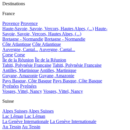
Destinations
France
Provence
Provence
Haute-Savoie, Savoie, Vercors, Hautes Alpes, (...)
Haute-
Savoie, Savoie, Vercors, Hautes Alpes, (...)
Bretagne - Normandie
Bretagne - Normandie
Côte Atlantique
Côte Atlantique
Auvergne, Cantal...
Auvergne, Cantal...
Corse
Corse
Île de la Réunion
Île de la Réunion
Tahiti, Polynésie Française
Tahiti, Polynésie Française
Antilles, Martinique
Antilles, Martinique
Guyane, Amazonie
Guyane, Amazonie
Pays Basque, Côte Basque
Pays Basque, Côte Basque
Pyrénées
Pyrénées
Vosges, Vittel, Nancy
Vosges, Vittel, Nancy
Suisse
Alpes Suisses
Alpes Suisses
Lac Léman
Lac Léman
La Genève Internationale
La Genève Internationale
Au Tessin
Au Tessin