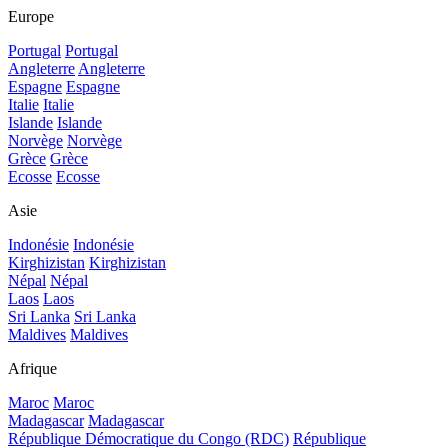
Europe
Portugal
Portugal
Angleterre
Angleterre
Espagne
Espagne
Italie
Italie
Islande
Islande
Norvège
Norvège
Grèce
Grèce
Ecosse
Ecosse
Asie
Indonésie
Indonésie
Kirghizistan
Kirghizistan
Népal
Népal
Laos
Laos
Sri Lanka
Sri Lanka
Maldives
Maldives
Afrique
Maroc
Maroc
Madagascar
Madagascar
République Démocratique du Congo (RDC)
République