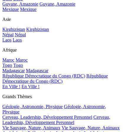
Guyane, Amazonie
Guyane, Amazonie
Mexique
Mexique
Asie
Kirghizistan
Kirghizistan
Népal
Népal
Laos
Laos
Afrique
Maroc
Maroc
Togo
Togo
Madagascar
Madagascar
République Démocratique du Congo (RDC)
République
Démocratique du Congo (RDC)
En Ville !
En Ville !
Grands Thèmes
Géologie, Astronomie, Physique
Géologie, Astronomie,
Physique
Cerveau, Leadership, Développement Personnel
Cerveau,
Leadership, Développement Personnel
Vie Sauvage, Nature, Animaux
Vie Sauvage, Nature, Animaux