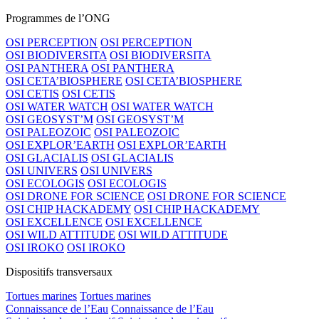
Programmes de l’ONG
OSI PERCEPTION
OSI PERCEPTION
OSI BIODIVERSITA
OSI BIODIVERSITA
OSI PANTHERA
OSI PANTHERA
OSI CETA’BIOSPHERE
OSI CETA’BIOSPHERE
OSI CETIS
OSI CETIS
OSI WATER WATCH
OSI WATER WATCH
OSI GEOSYST’M
OSI GEOSYST’M
OSI PALEOZOIC
OSI PALEOZOIC
OSI EXPLOR’EARTH
OSI EXPLOR’EARTH
OSI GLACIALIS
OSI GLACIALIS
OSI UNIVERS
OSI UNIVERS
OSI ECOLOGIS
OSI ECOLOGIS
OSI DRONE FOR SCIENCE
OSI DRONE FOR SCIENCE
OSI CHIP HACKADEMY
OSI CHIP HACKADEMY
OSI EXCELLENCE
OSI EXCELLENCE
OSI WILD ATTITUDE
OSI WILD ATTITUDE
OSI IROKO
OSI IROKO
Dispositifs transversaux
Tortues marines
Tortues marines
Connaissance de l’Eau
Connaissance de l’Eau