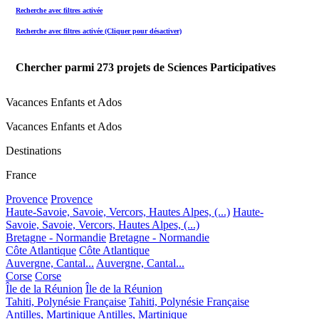
Recherche avec filtres activée
Recherche avec filtres activée (Cliquer pour désactiver)
Chercher parmi
273
projets de Sciences Participatives
Vacances Enfants et Ados
Vacances Enfants et Ados
Destinations
France
Provence
Provence
Haute-Savoie, Savoie, Vercors, Hautes Alpes, (...)
Haute-
Savoie, Savoie, Vercors, Hautes Alpes, (...)
Bretagne - Normandie
Bretagne - Normandie
Côte Atlantique
Côte Atlantique
Auvergne, Cantal...
Auvergne, Cantal...
Corse
Corse
Île de la Réunion
Île de la Réunion
Tahiti, Polynésie Française
Tahiti, Polynésie Française
Antilles, Martinique
Antilles, Martinique