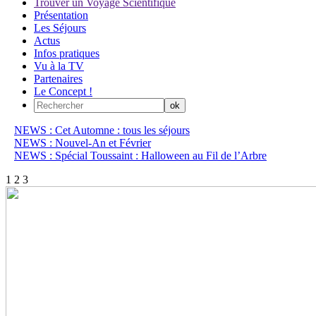
Trouver un Voyage Scientifique
Présentation
Les Séjours
Actus
Infos pratiques
Vu à la TV
Partenaires
Le Concept !
NEWS : Cet Automne : tous les séjours
NEWS : Nouvel-An et Février
NEWS : Spécial Toussaint : Halloween au Fil de l’Arbre
1
2
3