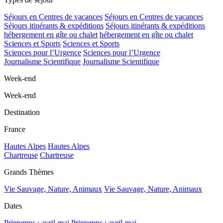
Séjours en Centres de vacances
Séjours en Centres de vacances
Séjours itinérants & expéditions
Séjours itinérants & expéditions
hébergement en gîte ou chalet
hébergement en gîte ou chalet
Sciences et Sports
Sciences et Sports
Sciences pour l’Urgence
Sciences pour l’Urgence
Journalisme Scientifique
Journalisme Scientifique
Week-end
Week-end
Destination
France
Hautes Alpes
Hautes Alpes
Chartreuse
Chartreuse
Grands Thèmes
Vie Sauvage, Nature, Animaux
Vie Sauvage, Nature, Animaux
Dates
Printemps : avril-mai
Printemps : avril-mai