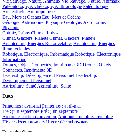
Vie Sauvage, Nature, Animaux
Vie Sauvage, Nature, Animaux
Paléontologie, Archéologie, Anthropologie
Paléontologie,
Archéologie, Anthropologie
Eau, Mers et Océans
Eau, Mers et Océans
Géologie, Astronomie, Physique
Géologie, Astronomie,
Physique
Chimie, Labos
Chimie, Labos
Climat, Glaciers, Planète
Climat, Glaciers, Planète
Architecture, Energies Renouvelables
Architecture, Energies
Renouvelables
Robotique, Electronique, Informatique
Robotique, Electronique,
Informatique
Drones, Objets Connectés, Imprimante 3D
Drones, Objets
Connectés, Imprimante 3D
Leadership, Développement Personnel
Leadership,
Développement Personnel
Agriculture, Santé
Agriculture, Santé
Dates
Printemps : avril-mai
Printemps : avril-mai
Été : juin-septembre
Été : juin-septembre
Automne : octobre-novembre
Automne : octobre-novembre
Hiver : décembre-mars
Hiver : décembre-mars
Types de séjour