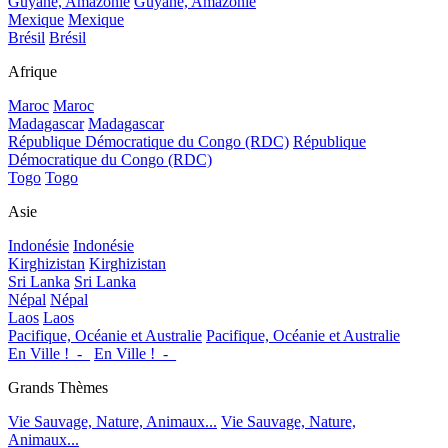
Guyane, Amazonie
Guyane, Amazonie
Mexique
Mexique
Brésil
Brésil
Afrique
Maroc
Maroc
Madagascar
Madagascar
République Démocratique du Congo (RDC)
République
Démocratique du Congo (RDC)
Togo
Togo
Asie
Indonésie
Indonésie
Kirghizistan
Kirghizistan
Sri Lanka
Sri Lanka
Népal
Népal
Laos
Laos
Pacifique, Océanie et Australie
Pacifique, Océanie et Australie
En Ville !_-_
En Ville !_-_
Grands Thèmes
Vie Sauvage, Nature, Animaux...
Vie Sauvage, Nature,
Animaux...