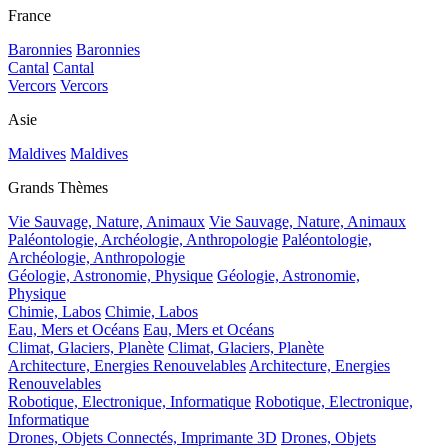
France
Baronnies
Baronnies
Cantal
Cantal
Vercors
Vercors
Asie
Maldives
Maldives
Grands Thèmes
Vie Sauvage, Nature, Animaux
Vie Sauvage, Nature, Animaux
Paléontologie, Archéologie, Anthropologie
Paléontologie,
Archéologie, Anthropologie
Géologie, Astronomie, Physique
Géologie, Astronomie,
Physique
Chimie, Labos
Chimie, Labos
Eau, Mers et Océans
Eau, Mers et Océans
Climat, Glaciers, Planète
Climat, Glaciers, Planète
Architecture, Energies Renouvelables
Architecture, Energies
Renouvelables
Robotique, Electronique, Informatique
Robotique, Electronique,
Informatique
Drones, Objets Connectés, Imprimante 3D
Drones, Objets