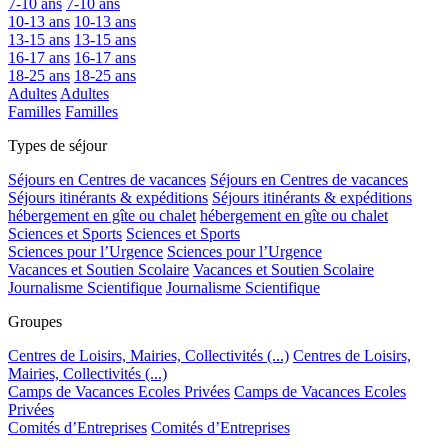
7-10 ans
7-10 ans
10-13 ans
10-13 ans
13-15 ans
13-15 ans
16-17 ans
16-17 ans
18-25 ans
18-25 ans
Adultes
Adultes
Familles
Familles
Types de séjour
Séjours en Centres de vacances
Séjours en Centres de vacances
Séjours itinérants & expéditions
Séjours itinérants & expéditions
hébergement en gîte ou chalet
hébergement en gîte ou chalet
Sciences et Sports
Sciences et Sports
Sciences pour l’Urgence
Sciences pour l’Urgence
Vacances et Soutien Scolaire
Vacances et Soutien Scolaire
Journalisme Scientifique
Journalisme Scientifique
Groupes
Centres de Loisirs, Mairies, Collectivités (...)
Centres de Loisirs,
Mairies, Collectivités (...)
Camps de Vacances Ecoles Privées
Camps de Vacances Ecoles
Privées
Comités d’Entreprises
Comités d’Entreprises