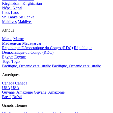
Kirghizistan
Kirghizistan
Népal
Népal
Laos
Laos
Sri Lanka
Sri Lanka
Maldives
Maldives
Afrique
Maroc
Maroc
Madagascar
Madagascar
République Démocratique du Congo (RDC)
République
Démocratique du Congo (RDC)
Egypte
Egypte
Togo
Togo
Pacifique, Océanie et Australie
Pacifique, Océanie et Australie
Amériques
Canada
Canada
USA
USA
Guyane, Amazonie
Guyane, Amazonie
Brésil
Brésil
Grands Thèmes