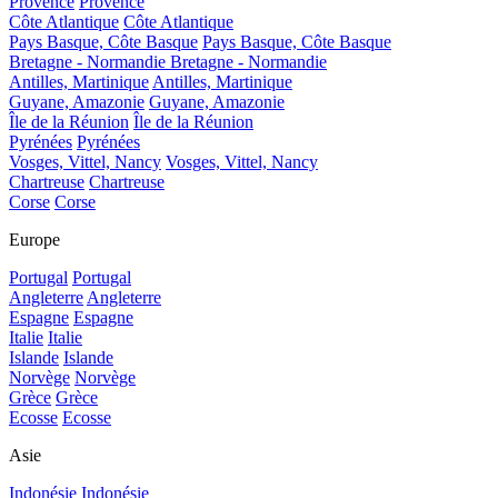
Provence
Provence
Côte Atlantique
Côte Atlantique
Pays Basque, Côte Basque
Pays Basque, Côte Basque
Bretagne - Normandie
Bretagne - Normandie
Antilles, Martinique
Antilles, Martinique
Guyane, Amazonie
Guyane, Amazonie
Île de la Réunion
Île de la Réunion
Pyrénées
Pyrénées
Vosges, Vittel, Nancy
Vosges, Vittel, Nancy
Chartreuse
Chartreuse
Corse
Corse
Europe
Portugal
Portugal
Angleterre
Angleterre
Espagne
Espagne
Italie
Italie
Islande
Islande
Norvège
Norvège
Grèce
Grèce
Ecosse
Ecosse
Asie
Indonésie
Indonésie