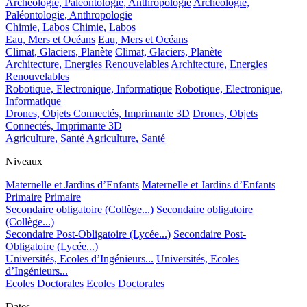
Archéologie, Paléontologie, Anthropologie
Archéologie,
Paléontologie, Anthropologie
Chimie, Labos
Chimie, Labos
Eau, Mers et Océans
Eau, Mers et Océans
Climat, Glaciers, Planète
Climat, Glaciers, Planète
Architecture, Energies Renouvelables
Architecture, Energies
Renouvelables
Robotique, Electronique, Informatique
Robotique, Electronique,
Informatique
Drones, Objets Connectés, Imprimante 3D
Drones, Objets
Connectés, Imprimante 3D
Agriculture, Santé
Agriculture, Santé
Niveaux
Maternelle et Jardins d’Enfants
Maternelle et Jardins d’Enfants
Primaire
Primaire
Secondaire obligatoire (Collège...)
Secondaire obligatoire
(Collège...)
Secondaire Post-Obligatoire (Lycée...)
Secondaire Post-
Obligatoire (Lycée...)
Universités, Ecoles d’Ingénieurs...
Universités, Ecoles
d’Ingénieurs...
Ecoles Doctorales
Ecoles Doctorales
Dates