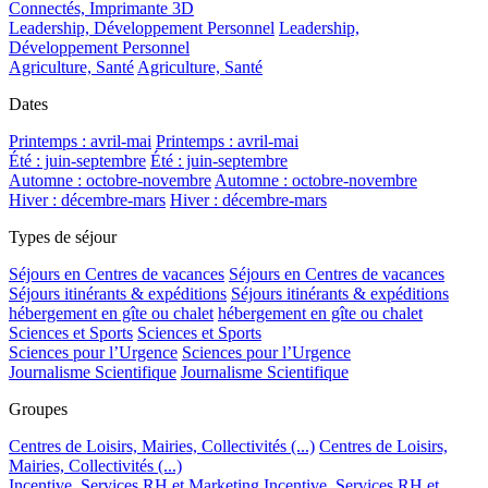
Connectés, Imprimante 3D
Leadership, Développement Personnel
Leadership,
Développement Personnel
Agriculture, Santé
Agriculture, Santé
Dates
Printemps : avril-mai
Printemps : avril-mai
Été : juin-septembre
Été : juin-septembre
Automne : octobre-novembre
Automne : octobre-novembre
Hiver : décembre-mars
Hiver : décembre-mars
Types de séjour
Séjours en Centres de vacances
Séjours en Centres de vacances
Séjours itinérants & expéditions
Séjours itinérants & expéditions
hébergement en gîte ou chalet
hébergement en gîte ou chalet
Sciences et Sports
Sciences et Sports
Sciences pour l’Urgence
Sciences pour l’Urgence
Journalisme Scientifique
Journalisme Scientifique
Groupes
Centres de Loisirs, Mairies, Collectivités (...)
Centres de Loisirs,
Mairies, Collectivités (...)
Incentive, Services RH et Marketing
Incentive, Services RH et