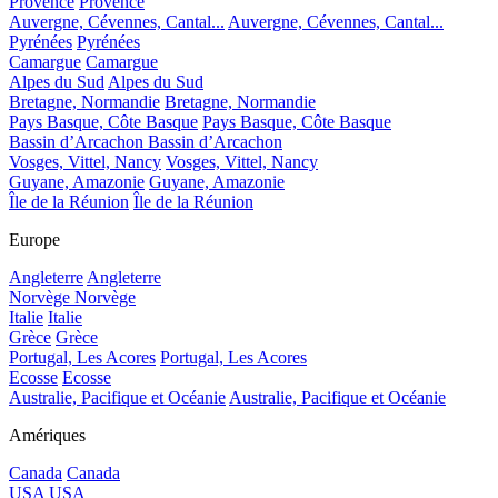
Provence
Provence
Auvergne, Cévennes, Cantal...
Auvergne, Cévennes, Cantal...
Pyrénées
Pyrénées
Camargue
Camargue
Alpes du Sud
Alpes du Sud
Bretagne, Normandie
Bretagne, Normandie
Pays Basque, Côte Basque
Pays Basque, Côte Basque
Bassin d’Arcachon
Bassin d’Arcachon
Vosges, Vittel, Nancy
Vosges, Vittel, Nancy
Guyane, Amazonie
Guyane, Amazonie
Île de la Réunion
Île de la Réunion
Europe
Angleterre
Angleterre
Norvège
Norvège
Italie
Italie
Grèce
Grèce
Portugal, Les Acores
Portugal, Les Acores
Ecosse
Ecosse
Australie, Pacifique et Océanie
Australie, Pacifique et Océanie
Amériques
Canada
Canada
USA
USA