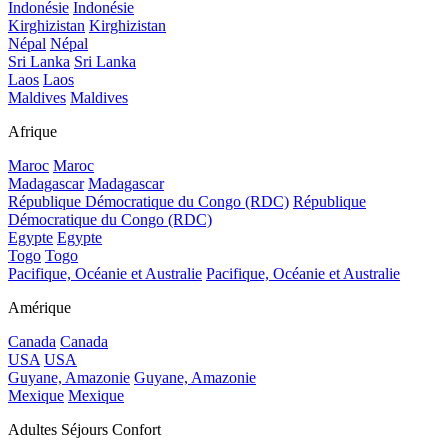
Indonésie
Indonésie
Kirghizistan
Kirghizistan
Népal
Népal
Sri Lanka
Sri Lanka
Laos
Laos
Maldives
Maldives
Afrique
Maroc
Maroc
Madagascar
Madagascar
République Démocratique du Congo (RDC)
République
Démocratique du Congo (RDC)
Egypte
Egypte
Togo
Togo
Pacifique, Océanie et Australie
Pacifique, Océanie et Australie
Amérique
Canada
Canada
USA
USA
Guyane, Amazonie
Guyane, Amazonie
Mexique
Mexique
Adultes Séjours Confort