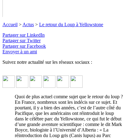
Accueil
>
Actus
>
Le retour du Loup à Yellowstone
Partager sur LinkedIn
Partager sur Twitter
Partager sur Facebook
Le retour du Loup à Yellowstone
Envoyer à un ami
Le retour du Loup dans ce célèbre parc américain peut nous
Suivez notre actualité sur les réseaux sociaux :
apporter de précieuses informations sur l'importance du Loup
dans les écosystèmes.
↓ Lire le descriptif détaillé plus bas ↓
Quoi de plus actuel comme sujet que le retour du loup ?
En France, nombreux sont les indécis sur ce sujet. Et
pourtant, il y a bien des années, c’est de l’autre côté du
Pacifique, que les américains ont réintroduit le loup
dans le célèbre parc du Yellowstone, ce qui fut le début
d’une grande aventure scientifique : comme le dit Mark
Boyce, biologiste à l’Université d’Alberta : « La
réintroduction du Loup gris (Canis lupus) au Parc