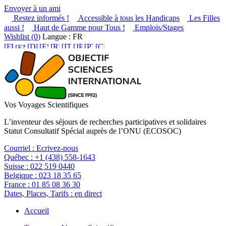
Envoyer à un ami
Restez informés !
Accessible à tous les Handicaps
Les Filles
aussi !
Haut de Gamme pour Tous !
Emplois/Stages
Wishlist (
0
)
Langue : FR
Vos Voyages Scientifiques
L’inventeur des séjours de recherches participatives et solidaires
Statut Consultatif Spécial auprès de l’ONU (ECOSOC)
Courriel :
Ecrivez-nous
Québec :
+1 (438) 558-1643
Suisse :
022 519 0440
Belgique :
023 18 35 65
France :
01 85 08 36 30
Dates, Places, Tarifs :
en direct
Accueil