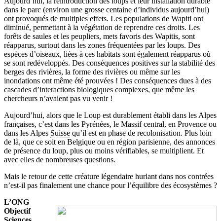
Aujourd’hui, la réintroduction des loups et leur installation durable
dans le parc (environ une grosse centaine d’individus aujourd’hui)
ont provoqués de multiples effets. Les populations de Wapiti ont
diminué, permettant à la végétation de reprendre ces droits. Les
forêts de saules et les peupliers, mets favoris des Wapitis, sont
réapparus, surtout dans les zones fréquentées par les loups. Des
espèces d’oiseaux, liées à ces habitats sont également réapparus où
se sont redéveloppés. Des conséquences positives sur la stabilité des
berges des rivières, la forme des rivières ou même sur les
inondations ont même été prouvées ! Des conséquences dues à des
cascades d’interactions biologiques complexes, que même les
chercheurs n’avaient pas vu venir !
Aujourd’hui, alors que le Loup est durablement établi dans les Alpes
françaises, c’est dans les Pyrénées, le Massif central, en Provence ou
dans les Alpes
Suisse
qu’il est en phase de recolonisation. Plus loin
de là, que ce soit en Belgique ou en région parisienne, des annonces
de présence du loup, plus ou moins vérifiables, se multiplient. Et
avec elles de nombreuses questions.
Mais le retour de cette créature légendaire hurlant dans nos contrées
n’est-il pas finalement une chance pour l’équilibre des écosystèmes ?
L’ONG
Objectif
Sciences