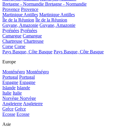
Bretagne - Normandie
Bretagne - Normandie
Provence
Provence
Martinique Antilles
Martinique Antilles
Île de la Réunion
Île de la Réunion
Guyane, Amazonie
Guyane, Amazonie
Pyrénées
Pyrénées
Camargue
Camargue
Chartreuse
Chartreuse
Corse
Corse
Pays Basque, Côte Basque
Pays Basque, Côte Basque
Europe
Monténégro
Monténégro
Portugal
Portugal
Espagne
Espagne
Islande
Islande
Italie
Italie
Norvège
Norvège
Angleterre
Angleterre
Grèce
Grèce
Ecosse
Ecosse
Asie