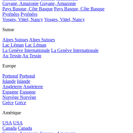
Guyane, Amazonie
Guyane, Amazonie
Pays Basque, Côte Basque
Pays Basque, Côte Basque
Pyrénées
Pyrénées
Vosges, Vittel, Nancy
Vosges, Vittel, Nancy
Suisse
Alpes Suisses
Alpes Suisses
Lac Léman
Lac Léman
La Genève Internationale
La Genève Internationale
Au Tessin
Au Tessin
Europe
Portugal
Portugal
Islande
Islande
Angleterre
Angleterre
Espagne
Espagne
Norvège
Norvège
Grèce
Grèce
Amérique
USA
USA
Canada
Canada