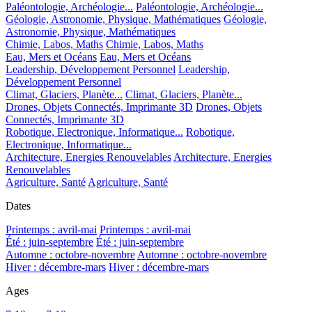
Paléontologie, Archéologie...
Paléontologie, Archéologie...
Géologie, Astronomie, Physique, Mathématiques
Géologie,
Astronomie, Physique, Mathématiques
Chimie, Labos, Maths
Chimie, Labos, Maths
Eau, Mers et Océans
Eau, Mers et Océans
Leadership, Développement Personnel
Leadership,
Développement Personnel
Climat, Glaciers, Planète...
Climat, Glaciers, Planète...
Drones, Objets Connectés, Imprimante 3D
Drones, Objets
Connectés, Imprimante 3D
Robotique, Electronique, Informatique...
Robotique,
Electronique, Informatique...
Architecture, Energies Renouvelables
Architecture, Energies
Renouvelables
Agriculture, Santé
Agriculture, Santé
Dates
Printemps : avril-mai
Printemps : avril-mai
Été : juin-septembre
Été : juin-septembre
Automne : octobre-novembre
Automne : octobre-novembre
Hiver : décembre-mars
Hiver : décembre-mars
Ages