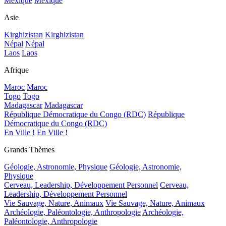
Mexique
Mexique
Asie
Kirghizistan
Kirghizistan
Népal
Népal
Laos
Laos
Afrique
Maroc
Maroc
Togo
Togo
Madagascar
Madagascar
République Démocratique du Congo (RDC)
République
Démocratique du Congo (RDC)
En Ville !
En Ville !
Grands Thèmes
Géologie, Astronomie, Physique
Géologie, Astronomie,
Physique
Cerveau, Leadership, Développement Personnel
Cerveau,
Leadership, Développement Personnel
Vie Sauvage, Nature, Animaux
Vie Sauvage, Nature, Animaux
Archéologie, Paléontologie, Anthropologie
Archéologie,
Paléontologie, Anthropologie