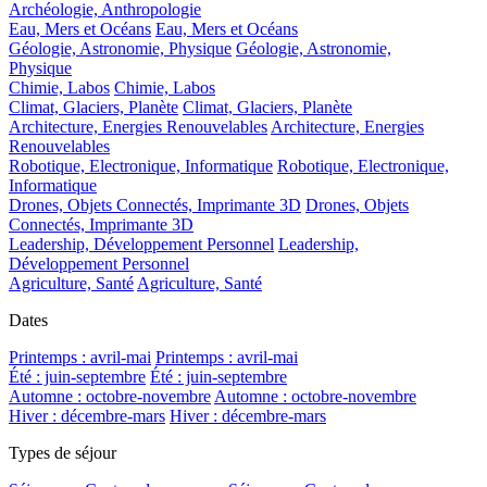
Archéologie, Anthropologie
Eau, Mers et Océans
Eau, Mers et Océans
Géologie, Astronomie, Physique
Géologie, Astronomie,
Physique
Chimie, Labos
Chimie, Labos
Climat, Glaciers, Planète
Climat, Glaciers, Planète
Architecture, Energies Renouvelables
Architecture, Energies
Renouvelables
Robotique, Electronique, Informatique
Robotique, Electronique,
Informatique
Drones, Objets Connectés, Imprimante 3D
Drones, Objets
Connectés, Imprimante 3D
Leadership, Développement Personnel
Leadership,
Développement Personnel
Agriculture, Santé
Agriculture, Santé
Dates
Printemps : avril-mai
Printemps : avril-mai
Été : juin-septembre
Été : juin-septembre
Automne : octobre-novembre
Automne : octobre-novembre
Hiver : décembre-mars
Hiver : décembre-mars
Types de séjour