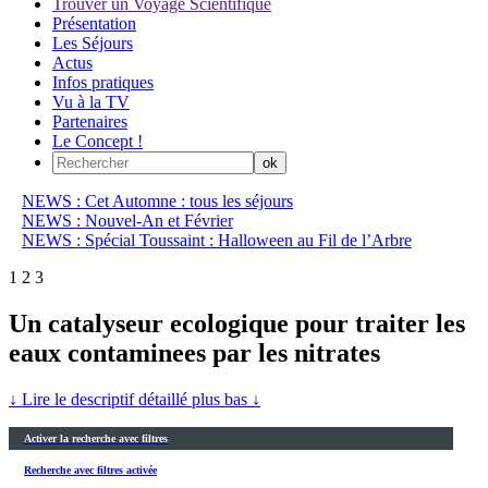
Trouver un Voyage Scientifique
Présentation
Les Séjours
Actus
Infos pratiques
Vu à la TV
Partenaires
Le Concept !
NEWS : Cet Automne : tous les séjours
NEWS : Nouvel-An et Février
NEWS : Spécial Toussaint : Halloween au Fil de l’Arbre
1
2
3
Un catalyseur ecologique pour traiter les
eaux contaminees par les nitrates
↓ Lire le descriptif détaillé plus bas ↓
Activer la recherche avec filtres
Recherche avec filtres activée