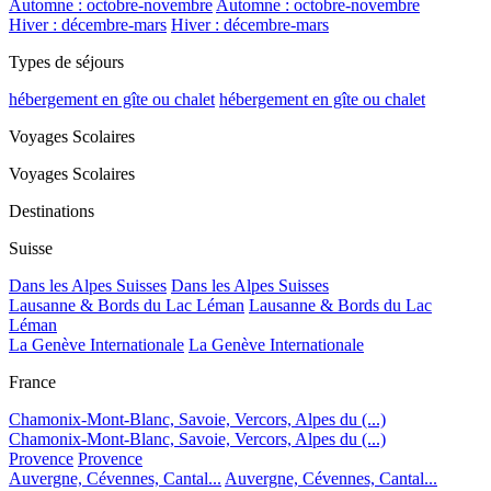
Automne : octobre-novembre
Automne : octobre-novembre
Hiver : décembre-mars
Hiver : décembre-mars
Types de séjours
hébergement en gîte ou chalet
hébergement en gîte ou chalet
Voyages Scolaires
Voyages Scolaires
Destinations
Suisse
Dans les Alpes Suisses
Dans les Alpes Suisses
Lausanne & Bords du Lac Léman
Lausanne & Bords du Lac
Léman
La Genève Internationale
La Genève Internationale
France
Chamonix-Mont-Blanc, Savoie, Vercors, Alpes du (...)
Chamonix-Mont-Blanc, Savoie, Vercors, Alpes du (...)
Provence
Provence
Auvergne, Cévennes, Cantal...
Auvergne, Cévennes, Cantal...