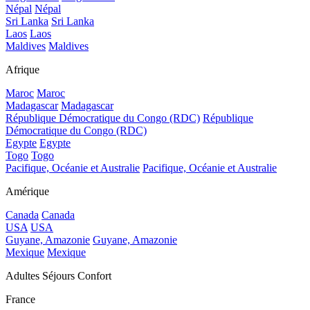
Népal
Népal
Sri Lanka
Sri Lanka
Laos
Laos
Maldives
Maldives
Afrique
Maroc
Maroc
Madagascar
Madagascar
République Démocratique du Congo (RDC)
République
Démocratique du Congo (RDC)
Egypte
Egypte
Togo
Togo
Pacifique, Océanie et Australie
Pacifique, Océanie et Australie
Amérique
Canada
Canada
USA
USA
Guyane, Amazonie
Guyane, Amazonie
Mexique
Mexique
Adultes Séjours Confort
France