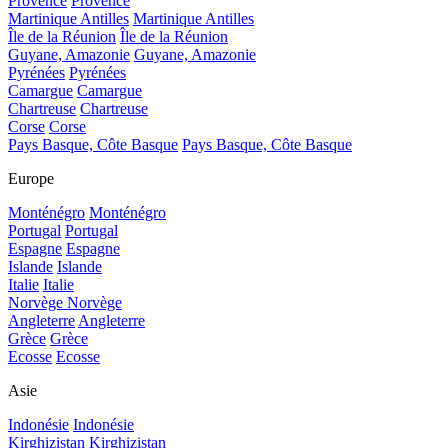
Provence
Provence
Martinique Antilles
Martinique Antilles
Île de la Réunion
Île de la Réunion
Guyane, Amazonie
Guyane, Amazonie
Pyrénées
Pyrénées
Camargue
Camargue
Chartreuse
Chartreuse
Corse
Corse
Pays Basque, Côte Basque
Pays Basque, Côte Basque
Europe
Monténégro
Monténégro
Portugal
Portugal
Espagne
Espagne
Islande
Islande
Italie
Italie
Norvège
Norvège
Angleterre
Angleterre
Grèce
Grèce
Ecosse
Ecosse
Asie
Indonésie
Indonésie
Kirghizistan
Kirghizistan