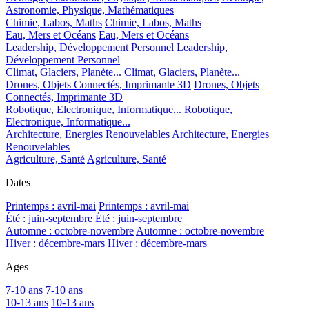
Astronomie, Physique, Mathématiques
Chimie, Labos, Maths
Chimie, Labos, Maths
Eau, Mers et Océans
Eau, Mers et Océans
Leadership, Développement Personnel
Leadership,
Développement Personnel
Climat, Glaciers, Planète...
Climat, Glaciers, Planète...
Drones, Objets Connectés, Imprimante 3D
Drones, Objets
Connectés, Imprimante 3D
Robotique, Electronique, Informatique...
Robotique,
Electronique, Informatique...
Architecture, Energies Renouvelables
Architecture, Energies
Renouvelables
Agriculture, Santé
Agriculture, Santé
Dates
Printemps : avril-mai
Printemps : avril-mai
Été : juin-septembre
Été : juin-septembre
Automne : octobre-novembre
Automne : octobre-novembre
Hiver : décembre-mars
Hiver : décembre-mars
Ages
7-10 ans
7-10 ans
10-13 ans
10-13 ans