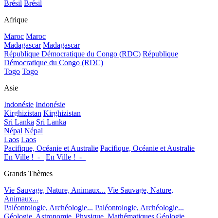
Brésil
Brésil
Afrique
Maroc
Maroc
Madagascar
Madagascar
République Démocratique du Congo (RDC)
République
Démocratique du Congo (RDC)
Togo
Togo
Asie
Indonésie
Indonésie
Kirghizistan
Kirghizistan
Sri Lanka
Sri Lanka
Népal
Népal
Laos
Laos
Pacifique, Océanie et Australie
Pacifique, Océanie et Australie
En Ville !_-_
En Ville !_-_
Grands Thèmes
Vie Sauvage, Nature, Animaux...
Vie Sauvage, Nature,
Animaux...
Paléontologie, Archéologie...
Paléontologie, Archéologie...
Géologie, Astronomie, Physique, Mathématiques
Géologie,