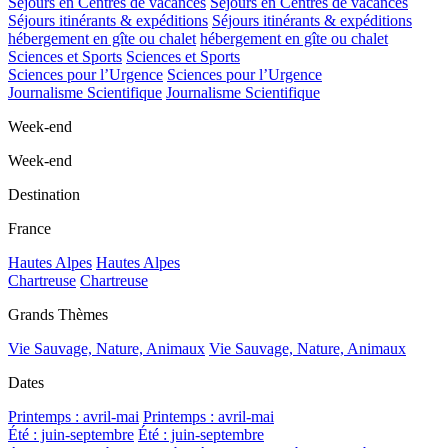
Séjours en Centres de vacances
Séjours en Centres de vacances
Séjours itinérants & expéditions
Séjours itinérants & expéditions
hébergement en gîte ou chalet
hébergement en gîte ou chalet
Sciences et Sports
Sciences et Sports
Sciences pour l’Urgence
Sciences pour l’Urgence
Journalisme Scientifique
Journalisme Scientifique
Week-end
Week-end
Destination
France
Hautes Alpes
Hautes Alpes
Chartreuse
Chartreuse
Grands Thèmes
Vie Sauvage, Nature, Animaux
Vie Sauvage, Nature, Animaux
Dates
Printemps : avril-mai
Printemps : avril-mai
Été : juin-septembre
Été : juin-septembre