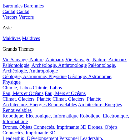
Baronnies
Baronnies
Cantal
Cantal
Vercors
Vercors
Asie
Maldives
Maldives
Grands Thèmes
Vie Sauvage, Nature, Animaux
Vie Sauvage, Nature, Animaux
Paléontologie, Archéologie, Anthropologie
Paléontologie,
Archéologie, Anthropologie
Géologie, Astronomie, Physique
Géologie, Astronomie,
Physique
Chimie, Labos
Chimie, Labos
Eau, Mers et Océans
Eau, Mers et Océans
Climat, Glaciers, Planète
Climat, Glaciers, Planète
Architecture, Energies Renouvelables
Architecture, Energies
Renouvelables
Robotique, Electronique, Informatique
Robotique, Electronique,
Informatique
Drones, Objets Connectés, Imprimante 3D
Drones, Objets
Connectés, Imprimante 3D
Leadership, Développement Personnel
Leadership,