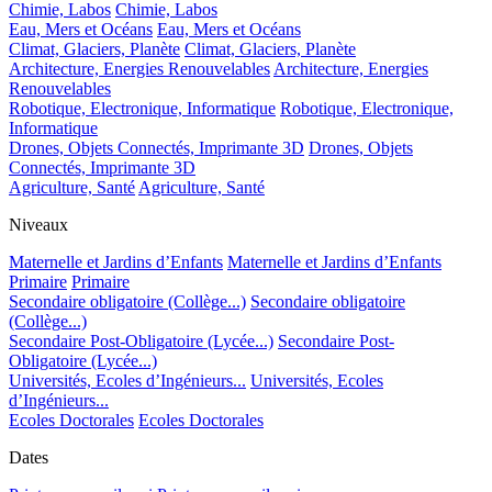
Chimie, Labos
Chimie, Labos
Eau, Mers et Océans
Eau, Mers et Océans
Climat, Glaciers, Planète
Climat, Glaciers, Planète
Architecture, Energies Renouvelables
Architecture, Energies
Renouvelables
Robotique, Electronique, Informatique
Robotique, Electronique,
Informatique
Drones, Objets Connectés, Imprimante 3D
Drones, Objets
Connectés, Imprimante 3D
Agriculture, Santé
Agriculture, Santé
Niveaux
Maternelle et Jardins d’Enfants
Maternelle et Jardins d’Enfants
Primaire
Primaire
Secondaire obligatoire (Collège...)
Secondaire obligatoire
(Collège...)
Secondaire Post-Obligatoire (Lycée...)
Secondaire Post-
Obligatoire (Lycée...)
Universités, Ecoles d’Ingénieurs...
Universités, Ecoles
d’Ingénieurs...
Ecoles Doctorales
Ecoles Doctorales
Dates