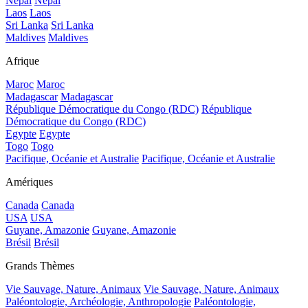
Népal
Népal
Laos
Laos
Sri Lanka
Sri Lanka
Maldives
Maldives
Afrique
Maroc
Maroc
Madagascar
Madagascar
République Démocratique du Congo (RDC)
République
Démocratique du Congo (RDC)
Egypte
Egypte
Togo
Togo
Pacifique, Océanie et Australie
Pacifique, Océanie et Australie
Amériques
Canada
Canada
USA
USA
Guyane, Amazonie
Guyane, Amazonie
Brésil
Brésil
Grands Thèmes
Vie Sauvage, Nature, Animaux
Vie Sauvage, Nature, Animaux
Paléontologie, Archéologie, Anthropologie
Paléontologie,