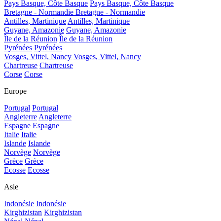
Pays Basque, Côte Basque
Pays Basque, Côte Basque
Bretagne - Normandie
Bretagne - Normandie
Antilles, Martinique
Antilles, Martinique
Guyane, Amazonie
Guyane, Amazonie
Île de la Réunion
Île de la Réunion
Pyrénées
Pyrénées
Vosges, Vittel, Nancy
Vosges, Vittel, Nancy
Chartreuse
Chartreuse
Corse
Corse
Europe
Portugal
Portugal
Angleterre
Angleterre
Espagne
Espagne
Italie
Italie
Islande
Islande
Norvège
Norvège
Grèce
Grèce
Ecosse
Ecosse
Asie
Indonésie
Indonésie
Kirghizistan
Kirghizistan