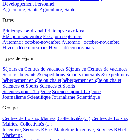
Développement Personnel
Agriculture, Santé
Agriculture, Santé
Dates
Printemps : avril-mai
Printemps : avril-mai
Été : juin-septembre
Été : juin-septembre
Automne : octobre-novembre
Automne : octobre-novembre
Hiver : décembre-mars
Hiver : décembre-mars
Types de séjour
Séjours en Centres de vacances
Séjours en Centres de vacances
Séjours itinérants & expéditions
Séjours itinérants & expéditions
hébergement en gîte ou chalet
hébergement en gîte ou chalet
Sciences et Sports
Sciences et Sports
Sciences pour l’Urgence
Sciences pour l’Urgence
Journalisme Scientifique
Journalisme Scientifique
Groupes
Centres de Loisirs, Mairies, Collectivités (...)
Centres de Loisirs,
Mairies, Collectivités (...)
Incentive, Services RH et Marketing
Incentive, Services RH et
Marketing