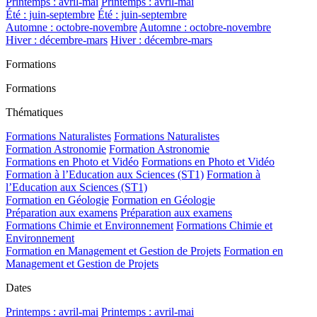
Printemps : avril-mai
Printemps : avril-mai
Été : juin-septembre
Été : juin-septembre
Automne : octobre-novembre
Automne : octobre-novembre
Hiver : décembre-mars
Hiver : décembre-mars
Formations
Formations
Thématiques
Formations Naturalistes
Formations Naturalistes
Formation Astronomie
Formation Astronomie
Formations en Photo et Vidéo
Formations en Photo et Vidéo
Formation à l’Education aux Sciences (ST1)
Formation à
l’Education aux Sciences (ST1)
Formation en Géologie
Formation en Géologie
Préparation aux examens
Préparation aux examens
Formations Chimie et Environnement
Formations Chimie et
Environnement
Formation en Management et Gestion de Projets
Formation en
Management et Gestion de Projets
Dates
Printemps : avril-mai
Printemps : avril-mai