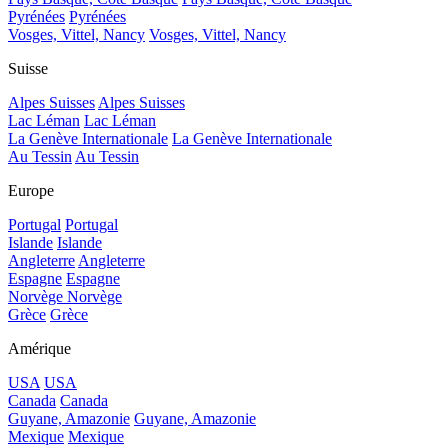
Pyrénées
Pyrénées
Vosges, Vittel, Nancy
Vosges, Vittel, Nancy
Suisse
Alpes Suisses
Alpes Suisses
Lac Léman
Lac Léman
La Genève Internationale
La Genève Internationale
Au Tessin
Au Tessin
Europe
Portugal
Portugal
Islande
Islande
Angleterre
Angleterre
Espagne
Espagne
Norvège
Norvège
Grèce
Grèce
Amérique
USA
USA
Canada
Canada
Guyane, Amazonie
Guyane, Amazonie
Mexique
Mexique