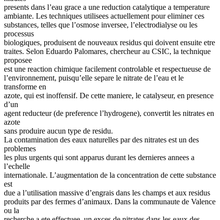
presents dans l’eau grace a une reduction catalytique a temperature
ambiante. Les techniques utilisees actuellement pour eliminer ces
substances, telles que l’osmose inversee, l’electrodialyse ou les
processus
biologiques, produisent de nouveaux residus qui doivent ensuite etre
traites. Selon Eduardo Palomares, chercheur au CSIC, la technique
proposee
est une reaction chimique facilement controlable et respectueuse de
l’environnement, puisqu’elle separe le nitrate de l’eau et le
transforme en
azote, qui est inoffensif. De cette maniere, le catalyseur, en presence
d’un
agent reducteur (de preference l’hydrogene), convertit les nitrates en
azote
sans produire aucun type de residu.
La contamination des eaux naturelles par des nitrates est un des
problemes
les plus urgents qui sont apparus durant les dernieres annees a
l’echelle
internationale. L’augmentation de la concentration de cette substance
est
due a l’utilisation massive d’engrais dans les champs et aux residus
produits par des fermes d’animaux. Dans la communaute de Valence
ou la
recherche a ete effectuee, un exces de nitrates dans les eaux des