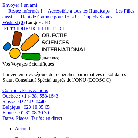
Envoyer à un ami
Restez informés !
Accessible à tous les Handicaps
Les Filles
aussi !
Haut de Gamme pour Tous !
Emplois/Stages
Wishlist (
0
)
Langue : FR
Vos Voyages Scientifiques
L’inventeur des séjours de recherches participatives et solidaires
Statut Consultatif Spécial auprès de l’ONU (ECOSOC)
Courriel :
Ecrivez-nous
Québec :
+1 (438) 558-1643
Suisse :
022 519 0440
Belgique :
023 18 35 65
France :
01 85 08 36 30
Dates, Places, Tarifs :
en direct
Accueil