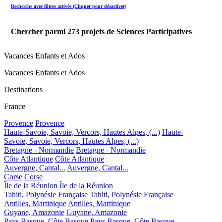
Recherche avec filtres activée (Cliquer pour désactiver)
Chercher parmi
273
projets de Sciences Participatives
Vacances Enfants et Ados
Vacances Enfants et Ados
Destinations
France
Provence
Provence
Haute-Savoie, Savoie, Vercors, Hautes Alpes, (...)
Haute-
Savoie, Savoie, Vercors, Hautes Alpes, (...)
Bretagne - Normandie
Bretagne - Normandie
Côte Atlantique
Côte Atlantique
Auvergne, Cantal...
Auvergne, Cantal...
Corse
Corse
Île de la Réunion
Île de la Réunion
Tahiti, Polynésie Française
Tahiti, Polynésie Française
Antilles, Martinique
Antilles, Martinique
Guyane, Amazonie
Guyane, Amazonie
Pays Basque, Côte Basque
Pays Basque, Côte Basque