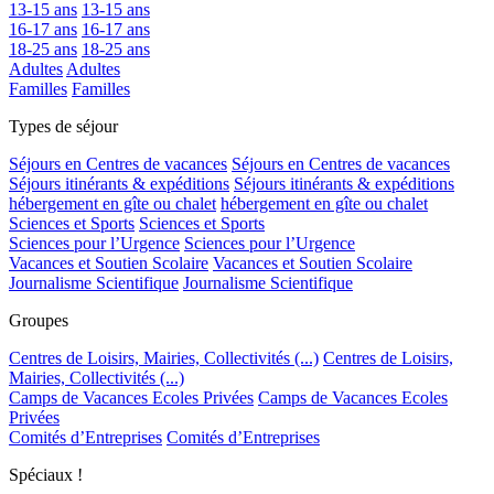
13-15 ans
13-15 ans
16-17 ans
16-17 ans
18-25 ans
18-25 ans
Adultes
Adultes
Familles
Familles
Types de séjour
Séjours en Centres de vacances
Séjours en Centres de vacances
Séjours itinérants & expéditions
Séjours itinérants & expéditions
hébergement en gîte ou chalet
hébergement en gîte ou chalet
Sciences et Sports
Sciences et Sports
Sciences pour l’Urgence
Sciences pour l’Urgence
Vacances et Soutien Scolaire
Vacances et Soutien Scolaire
Journalisme Scientifique
Journalisme Scientifique
Groupes
Centres de Loisirs, Mairies, Collectivités (...)
Centres de Loisirs,
Mairies, Collectivités (...)
Camps de Vacances Ecoles Privées
Camps de Vacances Ecoles
Privées
Comités d’Entreprises
Comités d’Entreprises
Spéciaux !