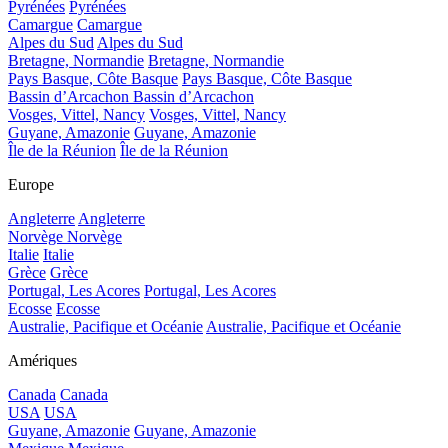
Pyrénées
Pyrénées
Camargue
Camargue
Alpes du Sud
Alpes du Sud
Bretagne, Normandie
Bretagne, Normandie
Pays Basque, Côte Basque
Pays Basque, Côte Basque
Bassin d’Arcachon
Bassin d’Arcachon
Vosges, Vittel, Nancy
Vosges, Vittel, Nancy
Guyane, Amazonie
Guyane, Amazonie
Île de la Réunion
Île de la Réunion
Europe
Angleterre
Angleterre
Norvège
Norvège
Italie
Italie
Grèce
Grèce
Portugal, Les Acores
Portugal, Les Acores
Ecosse
Ecosse
Australie, Pacifique et Océanie
Australie, Pacifique et Océanie
Amériques
Canada
Canada
USA
USA
Guyane, Amazonie
Guyane, Amazonie