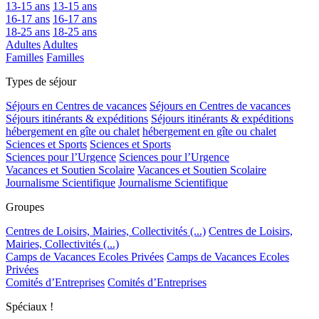
13-15 ans
13-15 ans
16-17 ans
16-17 ans
18-25 ans
18-25 ans
Adultes
Adultes
Familles
Familles
Types de séjour
Séjours en Centres de vacances
Séjours en Centres de vacances
Séjours itinérants & expéditions
Séjours itinérants & expéditions
hébergement en gîte ou chalet
hébergement en gîte ou chalet
Sciences et Sports
Sciences et Sports
Sciences pour l’Urgence
Sciences pour l’Urgence
Vacances et Soutien Scolaire
Vacances et Soutien Scolaire
Journalisme Scientifique
Journalisme Scientifique
Groupes
Centres de Loisirs, Mairies, Collectivités (...)
Centres de Loisirs,
Mairies, Collectivités (...)
Camps de Vacances Ecoles Privées
Camps de Vacances Ecoles
Privées
Comités d’Entreprises
Comités d’Entreprises
Spéciaux !