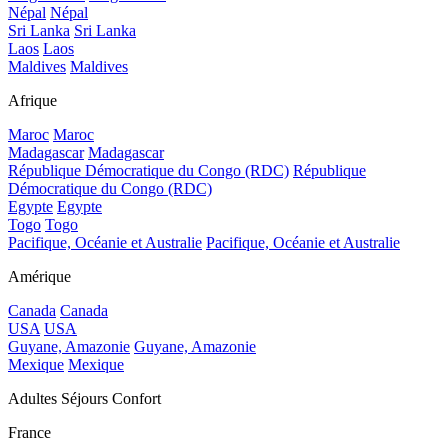
Népal
Népal
Sri Lanka
Sri Lanka
Laos
Laos
Maldives
Maldives
Afrique
Maroc
Maroc
Madagascar
Madagascar
République Démocratique du Congo (RDC)
République
Démocratique du Congo (RDC)
Egypte
Egypte
Togo
Togo
Pacifique, Océanie et Australie
Pacifique, Océanie et Australie
Amérique
Canada
Canada
USA
USA
Guyane, Amazonie
Guyane, Amazonie
Mexique
Mexique
Adultes Séjours Confort
France