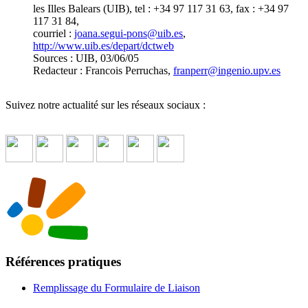
les Illes Balears (UIB), tel : +34 97 117 31 63, fax : +34 97
117 31 84,
courriel :
joana.segui-pons
@
uib.es
,
http://www.uib.es/depart/dctweb
Sources : UIB, 03/06/05
Redacteur : Francois Perruchas,
franperr
@
ingenio.upv.es
Suivez notre actualité sur les réseaux sociaux :
Références pratiques
Remplissage du Formulaire de Liaison