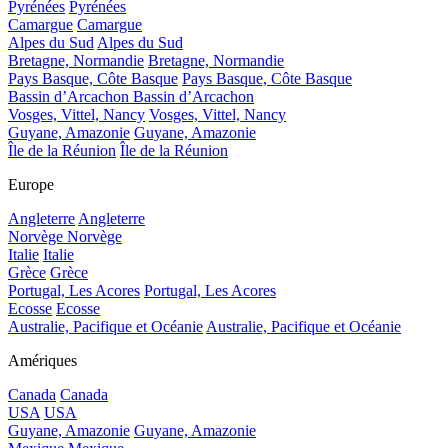
Pyrénées
Pyrénées
Camargue
Camargue
Alpes du Sud
Alpes du Sud
Bretagne, Normandie
Bretagne, Normandie
Pays Basque, Côte Basque
Pays Basque, Côte Basque
Bassin d’Arcachon
Bassin d’Arcachon
Vosges, Vittel, Nancy
Vosges, Vittel, Nancy
Guyane, Amazonie
Guyane, Amazonie
Île de la Réunion
Île de la Réunion
Europe
Angleterre
Angleterre
Norvège
Norvège
Italie
Italie
Grèce
Grèce
Portugal, Les Acores
Portugal, Les Acores
Ecosse
Ecosse
Australie, Pacifique et Océanie
Australie, Pacifique et Océanie
Amériques
Canada
Canada
USA
USA
Guyane, Amazonie
Guyane, Amazonie