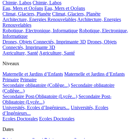
Chimie, Labos
Chimie, Labos
Eau, Mers et Océans
Eau, Mers et Océans
Climat, Glaciers, Planète
Climat, Glaciers, Planète
Architecture, Energies Renouvelables
Architecture, Energies
Renouvelables
Robotique, Electronique, Informatique
Robotique, Electronique,
Informatique
Drones, Objets Connectés, Imprimante 3D
Drones, Objets
Connectés, Imprimante 3D
Agriculture, Santé
Agriculture, Santé
Niveaux
Maternelle et Jardins d’Enfants
Maternelle et Jardins d’Enfants
Primaire
Primaire
Secondaire obligatoire (Collège...)
Secondaire obligatoire
(Collège...)
Secondaire Post-Obligatoire (Lycée...)
Secondaire Post-
Obligatoire (Lycée...)
Universités, Ecoles d’Ingénieurs...
Universités, Ecoles
d’Ingénieurs...
Ecoles Doctorales
Ecoles Doctorales
Dates