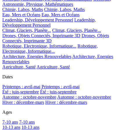
Astronomie, Physique, Mathématiques
Chimie, Labos, Maths
Chimie, Labos, Maths
Eau, Mers et Océans
Eau, Mers et Océans
Leadership, Développement Personnel
Leadership,
Développement Personnel
Climat, Glaciers, Planète...
Climat, Glaciers, Planète...
Drones, Objets Connectés, Imprimante 3D
Drones, Objets
Connectés, Imprimante 3D
Robotique, Electronique, Informatique...
Robotique,
Electronique, Informatique...
Architecture, Energies Renouvelables
Architecture, Energies
Renouvelables
Agriculture, Santé
Agriculture, Santé
Dates
Printemps : avril-mai
Printemps : avril-mai
Été : juin-septembre
Été : juin-septembre
Automne : octobre-novembre
Automne : octobre-novembre
Hiver : décembre-mars
Hiver : décembre-mars
Ages
7-10 ans
7-10 ans
10-13 ans
10-13 ans