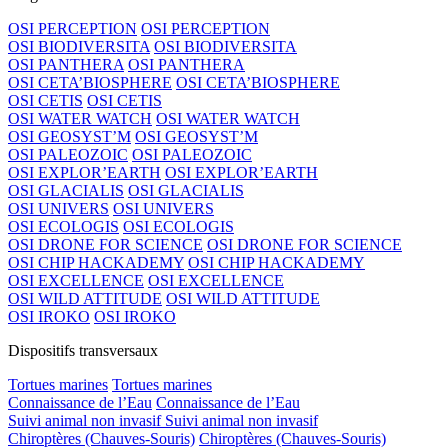
OSI PERCEPTION
OSI PERCEPTION
OSI BIODIVERSITA
OSI BIODIVERSITA
OSI PANTHERA
OSI PANTHERA
OSI CETA’BIOSPHERE
OSI CETA’BIOSPHERE
OSI CETIS
OSI CETIS
OSI WATER WATCH
OSI WATER WATCH
OSI GEOSYST’M
OSI GEOSYST’M
OSI PALEOZOIC
OSI PALEOZOIC
OSI EXPLOR’EARTH
OSI EXPLOR’EARTH
OSI GLACIALIS
OSI GLACIALIS
OSI UNIVERS
OSI UNIVERS
OSI ECOLOGIS
OSI ECOLOGIS
OSI DRONE FOR SCIENCE
OSI DRONE FOR SCIENCE
OSI CHIP HACKADEMY
OSI CHIP HACKADEMY
OSI EXCELLENCE
OSI EXCELLENCE
OSI WILD ATTITUDE
OSI WILD ATTITUDE
OSI IROKO
OSI IROKO
Dispositifs transversaux
Tortues marines
Tortues marines
Connaissance de l’Eau
Connaissance de l’Eau
Suivi animal non invasif
Suivi animal non invasif
Chiroptères (Chauves-Souris)
Chiroptères (Chauves-Souris)