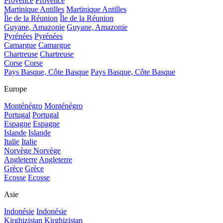
Provence
Provence
Martinique Antilles
Martinique Antilles
Île de la Réunion
Île de la Réunion
Guyane, Amazonie
Guyane, Amazonie
Pyrénées
Pyrénées
Camargue
Camargue
Chartreuse
Chartreuse
Corse
Corse
Pays Basque, Côte Basque
Pays Basque, Côte Basque
Europe
Monténégro
Monténégro
Portugal
Portugal
Espagne
Espagne
Islande
Islande
Italie
Italie
Norvège
Norvège
Angleterre
Angleterre
Grèce
Grèce
Ecosse
Ecosse
Asie
Indonésie
Indonésie
Kirghizistan
Kirghizistan