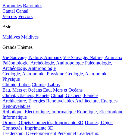
Baronnies
Baronnies
Cantal
Cantal
Vercors
Vercors
Asie
Maldives
Maldives
Grands Thèmes
Vie Sauvage, Nature, Animaux
Vie Sauvage, Nature, Animaux
Paléontologie, Archéologie, Anthropologie
Paléontologie,
Archéologie, Anthropologie
Géologie, Astronomie, Physique
Géologie, Astronomie,
Physique
Chimie, Labos
Chimie, Labos
Eau, Mers et Océans
Eau, Mers et Océans
Climat, Glaciers, Planète
Climat, Glaciers, Planète
Architecture, Energies Renouvelables
Architecture, Energies
Renouvelables
Robotique, Electronique, Informatique
Robotique, Electronique,
Informatique
Drones, Objets Connectés, Imprimante 3D
Drones, Objets
Connectés, Imprimante 3D
Leadership, Développement Personnel
Leadership,