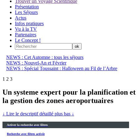
Trouver un Voyage Scientifique
Présentation
Les Séjours
Actus
Infos pratiques
Vu à la TV
Partenaires
Le Concept !
NEWS : Cet Automne : tous les séjours
NEWS : Nouvel-An et Février
NEWS : Spécial Toussaint : Halloween au Fil de l’Arbre
1
2
3
Un systeme expert pour la planification et
la gestion des zones aeroportuaires
↓ Lire le descriptif détaillé plus bas ↓
Activer la recherche avec filtres
Recherche avec filtres activée