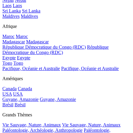
Népal
Népal
Laos
Laos
Sri Lanka
Sri Lanka
Maldives
Maldives
Afrique
Maroc
Maroc
Madagascar
Madagascar
République Démocratique du Congo (RDC)
République
Démocratique du Congo (RDC)
Egypte
Egypte
Togo
Togo
Pacifique, Océanie et Australie
Pacifique, Océanie et Australie
Amériques
Canada
Canada
USA
USA
Guyane, Amazonie
Guyane, Amazonie
Brésil
Brésil
Grands Thèmes
Vie Sauvage, Nature, Animaux
Vie Sauvage, Nature, Animaux
Paléontologie, Archéologie, Anthropologie
Paléontologie,