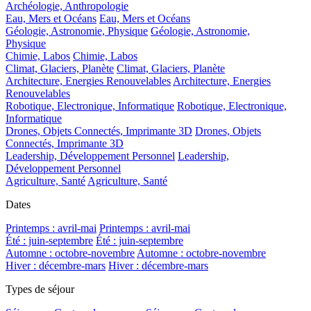
Archéologie, Anthropologie
Eau, Mers et Océans
Eau, Mers et Océans
Géologie, Astronomie, Physique
Géologie, Astronomie,
Physique
Chimie, Labos
Chimie, Labos
Climat, Glaciers, Planète
Climat, Glaciers, Planète
Architecture, Energies Renouvelables
Architecture, Energies
Renouvelables
Robotique, Electronique, Informatique
Robotique, Electronique,
Informatique
Drones, Objets Connectés, Imprimante 3D
Drones, Objets
Connectés, Imprimante 3D
Leadership, Développement Personnel
Leadership,
Développement Personnel
Agriculture, Santé
Agriculture, Santé
Dates
Printemps : avril-mai
Printemps : avril-mai
Été : juin-septembre
Été : juin-septembre
Automne : octobre-novembre
Automne : octobre-novembre
Hiver : décembre-mars
Hiver : décembre-mars
Types de séjour