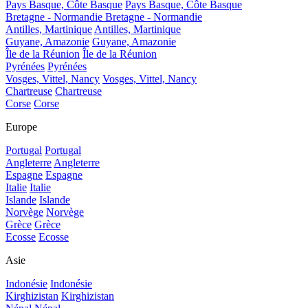
Pays Basque, Côte Basque
Pays Basque, Côte Basque
Bretagne - Normandie
Bretagne - Normandie
Antilles, Martinique
Antilles, Martinique
Guyane, Amazonie
Guyane, Amazonie
Île de la Réunion
Île de la Réunion
Pyrénées
Pyrénées
Vosges, Vittel, Nancy
Vosges, Vittel, Nancy
Chartreuse
Chartreuse
Corse
Corse
Europe
Portugal
Portugal
Angleterre
Angleterre
Espagne
Espagne
Italie
Italie
Islande
Islande
Norvège
Norvège
Grèce
Grèce
Ecosse
Ecosse
Asie
Indonésie
Indonésie
Kirghizistan
Kirghizistan