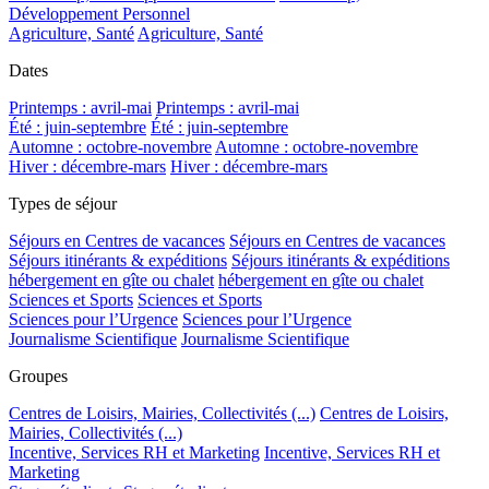
Développement Personnel
Agriculture, Santé
Agriculture, Santé
Dates
Printemps : avril-mai
Printemps : avril-mai
Été : juin-septembre
Été : juin-septembre
Automne : octobre-novembre
Automne : octobre-novembre
Hiver : décembre-mars
Hiver : décembre-mars
Types de séjour
Séjours en Centres de vacances
Séjours en Centres de vacances
Séjours itinérants & expéditions
Séjours itinérants & expéditions
hébergement en gîte ou chalet
hébergement en gîte ou chalet
Sciences et Sports
Sciences et Sports
Sciences pour l’Urgence
Sciences pour l’Urgence
Journalisme Scientifique
Journalisme Scientifique
Groupes
Centres de Loisirs, Mairies, Collectivités (...)
Centres de Loisirs,
Mairies, Collectivités (...)
Incentive, Services RH et Marketing
Incentive, Services RH et
Marketing