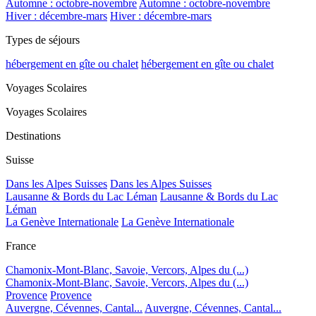
Automne : octobre-novembre
Automne : octobre-novembre
Hiver : décembre-mars
Hiver : décembre-mars
Types de séjours
hébergement en gîte ou chalet
hébergement en gîte ou chalet
Voyages Scolaires
Voyages Scolaires
Destinations
Suisse
Dans les Alpes Suisses
Dans les Alpes Suisses
Lausanne & Bords du Lac Léman
Lausanne & Bords du Lac
Léman
La Genève Internationale
La Genève Internationale
France
Chamonix-Mont-Blanc, Savoie, Vercors, Alpes du (...)
Chamonix-Mont-Blanc, Savoie, Vercors, Alpes du (...)
Provence
Provence
Auvergne, Cévennes, Cantal...
Auvergne, Cévennes, Cantal...