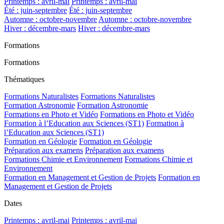
Printemps : avril-mai
Printemps : avril-mai
Été : juin-septembre
Été : juin-septembre
Automne : octobre-novembre
Automne : octobre-novembre
Hiver : décembre-mars
Hiver : décembre-mars
Formations
Formations
Thématiques
Formations Naturalistes
Formations Naturalistes
Formation Astronomie
Formation Astronomie
Formations en Photo et Vidéo
Formations en Photo et Vidéo
Formation à l’Education aux Sciences (ST1)
Formation à
l’Education aux Sciences (ST1)
Formation en Géologie
Formation en Géologie
Préparation aux examens
Préparation aux examens
Formations Chimie et Environnement
Formations Chimie et
Environnement
Formation en Management et Gestion de Projets
Formation en
Management et Gestion de Projets
Dates
Printemps : avril-mai
Printemps : avril-mai