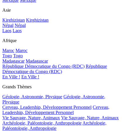
Mexique
Mexique
Asie
Kirghizistan
Kirghizistan
Népal
Népal
Laos
Laos
Afrique
Maroc
Maroc
Togo
Togo
Madagascar
Madagascar
République Démocratique du Congo (RDC)
République
Démocratique du Congo (RDC)
En Ville !
En Ville !
Grands Thèmes
Géologie, Astronomie, Physique
Géologie, Astronomie,
Physique
Cerveau, Leadership, Développement Personnel
Cerveau,
Leadership, Développement Personnel
Vie Sauvage, Nature, Animaux
Vie Sauvage, Nature, Animaux
Archéologie, Paléontologie, Anthropologie
Archéologie,
Paléontologie, Anthropologie