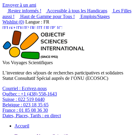
Envoyer à un ami
Restez informés !
Accessible à tous les Handicaps
Les Filles
aussi !
Haut de Gamme pour Tous !
Emplois/Stages
Wishlist (
0
)
Langue : FR
Vos Voyages Scientifiques
L’inventeur des séjours de recherches participatives et solidaires
Statut Consultatif Spécial auprès de l’ONU (ECOSOC)
Courriel :
Ecrivez-nous
Québec :
+1 (438) 558-1643
Suisse :
022 519 0440
Belgique :
023 18 35 65
France :
01 85 08 36 30
Dates, Places, Tarifs :
en direct
Accueil