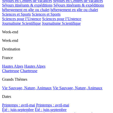
Séjours en Centres de vacances
Séjours en Centres de vacances
Séjours itinérants & expéditions
Séjours itinérants & expéditions
hébergement en gîte ou chalet
hébergement en gîte ou chalet
Sciences et Sports
Sciences et Sports
Sciences pour l’Urgence
Sciences pour l’Urgence
Journalisme Scientifique
Journalisme Scientifique
Week-end
Week-end
Destination
France
Hautes Alpes
Hautes Alpes
Chartreuse
Chartreuse
Grands Thèmes
Vie Sauvage, Nature, Animaux
Vie Sauvage, Nature, Animaux
Dates
Printemps : avril-mai
Printemps : avril-mai
Été : juin-septembre
Été : juin-septembre