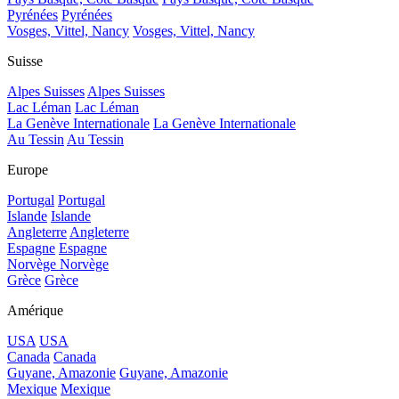
Pyrénées
Pyrénées
Vosges, Vittel, Nancy
Vosges, Vittel, Nancy
Suisse
Alpes Suisses
Alpes Suisses
Lac Léman
Lac Léman
La Genève Internationale
La Genève Internationale
Au Tessin
Au Tessin
Europe
Portugal
Portugal
Islande
Islande
Angleterre
Angleterre
Espagne
Espagne
Norvège
Norvège
Grèce
Grèce
Amérique
USA
USA
Canada
Canada
Guyane, Amazonie
Guyane, Amazonie
Mexique
Mexique