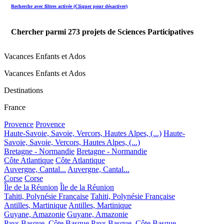
Recherche avec filtres activée (Cliquer pour désactiver)
Chercher parmi
273
projets de Sciences Participatives
Vacances Enfants et Ados
Vacances Enfants et Ados
Destinations
France
Provence
Provence
Haute-Savoie, Savoie, Vercors, Hautes Alpes, (...)
Haute-
Savoie, Savoie, Vercors, Hautes Alpes, (...)
Bretagne - Normandie
Bretagne - Normandie
Côte Atlantique
Côte Atlantique
Auvergne, Cantal...
Auvergne, Cantal...
Corse
Corse
Île de la Réunion
Île de la Réunion
Tahiti, Polynésie Française
Tahiti, Polynésie Française
Antilles, Martinique
Antilles, Martinique
Guyane, Amazonie
Guyane, Amazonie
Pays Basque, Côte Basque
Pays Basque, Côte Basque