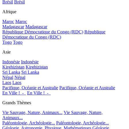
Brésil
Brésil
Afrique
Maroc
Maroc
Madagascar
Madagascar
République Démocratique du Congo (RDC)
République
Démocratique du Congo (RDC)
Togo
Togo
Asie
Indonésie
Indonésie
Kirghizistan
Kirghizistan
Sri Lanka
Sri Lanka
Népal
Népal
Laos
Laos
Pacifique, Océanie et Australie
Pacifique, Océanie et Australie
En Ville !_-_
En Ville !_-_
Grands Thèmes
Vie Sauvage, Nature, Animaux...
Vie Sauvage, Nature,
Animaux...
Paléontologie, Archéologie...
Paléontologie, Archéologie...
Géologie, Astronomie, Physique, Mathématiques
Géologie,