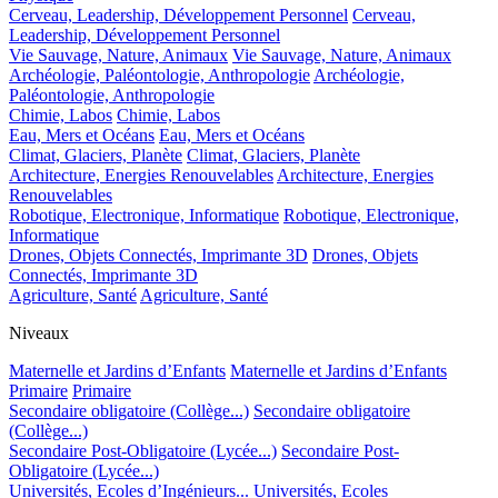
Cerveau, Leadership, Développement Personnel
Cerveau,
Leadership, Développement Personnel
Vie Sauvage, Nature, Animaux
Vie Sauvage, Nature, Animaux
Archéologie, Paléontologie, Anthropologie
Archéologie,
Paléontologie, Anthropologie
Chimie, Labos
Chimie, Labos
Eau, Mers et Océans
Eau, Mers et Océans
Climat, Glaciers, Planète
Climat, Glaciers, Planète
Architecture, Energies Renouvelables
Architecture, Energies
Renouvelables
Robotique, Electronique, Informatique
Robotique, Electronique,
Informatique
Drones, Objets Connectés, Imprimante 3D
Drones, Objets
Connectés, Imprimante 3D
Agriculture, Santé
Agriculture, Santé
Niveaux
Maternelle et Jardins d’Enfants
Maternelle et Jardins d’Enfants
Primaire
Primaire
Secondaire obligatoire (Collège...)
Secondaire obligatoire
(Collège...)
Secondaire Post-Obligatoire (Lycée...)
Secondaire Post-
Obligatoire (Lycée...)
Universités, Ecoles d’Ingénieurs...
Universités, Ecoles