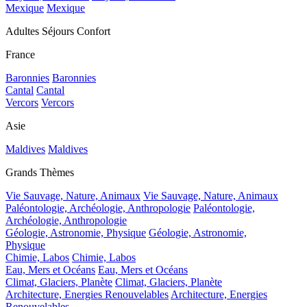
Mexique
Mexique
Adultes Séjours Confort
France
Baronnies
Baronnies
Cantal
Cantal
Vercors
Vercors
Asie
Maldives
Maldives
Grands Thèmes
Vie Sauvage, Nature, Animaux
Vie Sauvage, Nature, Animaux
Paléontologie, Archéologie, Anthropologie
Paléontologie,
Archéologie, Anthropologie
Géologie, Astronomie, Physique
Géologie, Astronomie,
Physique
Chimie, Labos
Chimie, Labos
Eau, Mers et Océans
Eau, Mers et Océans
Climat, Glaciers, Planète
Climat, Glaciers, Planète
Architecture, Energies Renouvelables
Architecture, Energies
Renouvelables