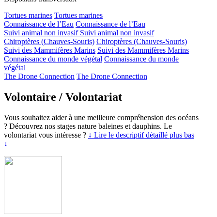
Tortues marines
Tortues marines
Connaissance de l’Eau
Connaissance de l’Eau
Suivi animal non invasif
Suivi animal non invasif
Chiroptères (Chauves-Souris)
Chiroptères (Chauves-Souris)
Suivi des Mammifères Marins
Suivi des Mammifères Marins
Connaissance du monde végétal
Connaissance du monde
végétal
The Drone Connection
The Drone Connection
Volontaire / Volontariat
Vous souhaitez aider à une meilleure compréhension des océans
? Découvrez nos stages nature baleines et dauphins. Le
volontariat vous intéresse ?
↓ Lire le descriptif détaillé plus bas
↓