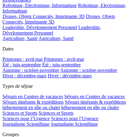
Robotique, Electronique, Informatique
Robotique, Electronique,
Informatique
Drones, Objets Connectés, Imprimante 3D
Drones, Objets
Connectés, Imprimante 3D
Leadership, Développement Personnel
Leadership,
Développement Personnel
Agriculture, Santé
Agriculture, Santé
Dates
Printemps : avril-mai
Printemps : avril-mai
Été : juin-septembre
Été : juin-septembre
Automne : octobre-novembre
Automne : octobre-novembre
Hiver : décembre-mars
Hiver : décembre-mars
Types de séjour
Séjours en Centres de vacances
Séjours en Centres de vacances
Séjours itinérants & expéditions
Séjours itinérants & expéditions
hébergement en gîte ou chalet
hébergement en gîte ou chalet
Sciences et Sports
Sciences et Sports
Sciences pour l’Urgence
Sciences pour l’Urgence
Journalisme Scientifique
Journalisme Scientifique
Groupes