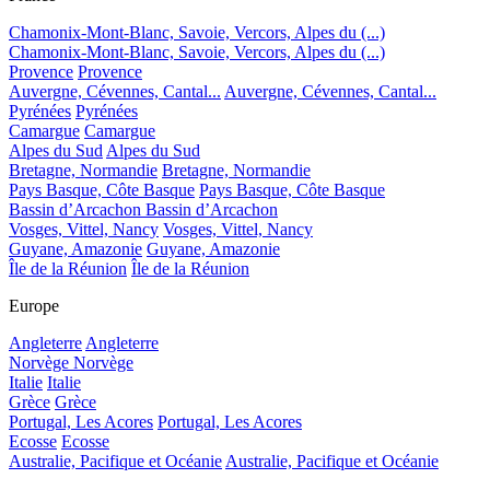
Chamonix-Mont-Blanc, Savoie, Vercors, Alpes du (...)
Chamonix-Mont-Blanc, Savoie, Vercors, Alpes du (...)
Provence
Provence
Auvergne, Cévennes, Cantal...
Auvergne, Cévennes, Cantal...
Pyrénées
Pyrénées
Camargue
Camargue
Alpes du Sud
Alpes du Sud
Bretagne, Normandie
Bretagne, Normandie
Pays Basque, Côte Basque
Pays Basque, Côte Basque
Bassin d’Arcachon
Bassin d’Arcachon
Vosges, Vittel, Nancy
Vosges, Vittel, Nancy
Guyane, Amazonie
Guyane, Amazonie
Île de la Réunion
Île de la Réunion
Europe
Angleterre
Angleterre
Norvège
Norvège
Italie
Italie
Grèce
Grèce
Portugal, Les Acores
Portugal, Les Acores
Ecosse
Ecosse
Australie, Pacifique et Océanie
Australie, Pacifique et Océanie