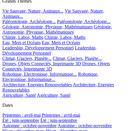
Grands Thèmes
Vie Sauvage, Nature, Animaux...
Vie Sauvage, Nature,
Animaux...
Paléontologie, Archéologie...
Paléontologie, Archéologie...
Géologie, Astronomie, Physique, Mathématiques
Géologie,
Astronomie, Physique, Mathématiques
Chimie, Labos, Maths
Chimie, Labos, Maths
Eau, Mers et Océans
Eau, Mers et Océans
Leadership, Développement Personnel
Leadership,
Développement Personnel
Climat, Glaciers, Planète...
Climat, Glaciers, Planète...
Drones, Objets Connectés, Imprimante 3D
Drones, Objets
Connectés, Imprimante 3D
Robotique, Electronique, Informatique...
Robotique,
Electronique, Informatique...
Architecture, Energies Renouvelables
Architecture, Energies
Renouvelables
Agriculture, Santé
Agriculture, Santé
Dates
Printemps : avril-mai
Printemps : avril-mai
Été : juin-septembre
Été : juin-septembre
Automne : octobre-novembre
Automne : octobre-novembre
Hiver : décembre-mars
Hiver : décembre-mars