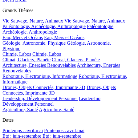
Grands Thèmes
Vie Sauvage, Nature, Animaux
Vie Sauvage, Nature, Animaux
Paléontologie, Archéologie, Anthropologie
Paléontologie,
Archéologie, Anthropologie
Eau, Mers et Océans
Eau, Mers et Océans
Géologie, Astronomie, Physique
Géologie, Astronomie,
Physique
Chimie, Labos
Chimie, Labos
Climat, Glaciers, Planète
Climat, Glaciers, Planète
Architecture, Energies Renouvelables
Architecture, Energies
Renouvelables
Robotique, Electronique, Informatique
Robotique, Electronique,
Informatique
Drones, Objets Connectés, Imprimante 3D
Drones, Objets
Connectés, Imprimante 3D
Leadership, Développement Personnel
Leadership,
Développement Personnel
Agriculture, Santé
Agriculture, Santé
Dates
Printemps : avril-mai
Printemps : avril-mai
Été : juin-septembre
Été : juin-septembre