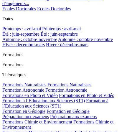
d’Ingénieurs...
Ecoles Doctorales
Ecoles Doctorales
Dates
Printemps : avril-mai
Printemps : avril-mai
Été : juin-septembre
Été : juin-septembre
Automne : octobre-novembre
Automne : octobre-novembre
Hiver : décembre-mars
Hiver : décembre-mars
Formations
Formations
Thématiques
Formations Naturalistes
Formations Naturalistes
Formation Astronomie
Formation Astronomie
Formations en Photo et Vidéo
Formations en Photo et Vidéo
Formation à l’Education aux Sciences (ST1)
Formation à
l’Education aux Sciences (ST1)
Formation en Géologie
Formation en Géologie
Préparation aux examens
Préparation aux examens
Formations Chimie et Environnement
Formations Chimie et
Environnement