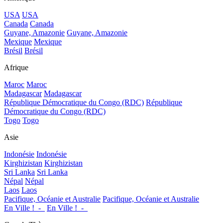
USA
USA
Canada
Canada
Guyane, Amazonie
Guyane, Amazonie
Mexique
Mexique
Brésil
Brésil
Afrique
Maroc
Maroc
Madagascar
Madagascar
République Démocratique du Congo (RDC)
République
Démocratique du Congo (RDC)
Togo
Togo
Asie
Indonésie
Indonésie
Kirghizistan
Kirghizistan
Sri Lanka
Sri Lanka
Népal
Népal
Laos
Laos
Pacifique, Océanie et Australie
Pacifique, Océanie et Australie
En Ville !_-_
En Ville !_-_