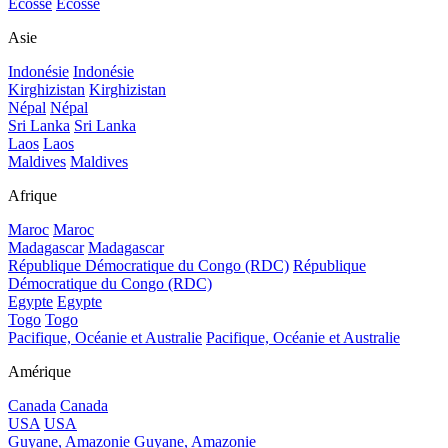
Ecosse
Ecosse
Asie
Indonésie
Indonésie
Kirghizistan
Kirghizistan
Népal
Népal
Sri Lanka
Sri Lanka
Laos
Laos
Maldives
Maldives
Afrique
Maroc
Maroc
Madagascar
Madagascar
République Démocratique du Congo (RDC)
République
Démocratique du Congo (RDC)
Egypte
Egypte
Togo
Togo
Pacifique, Océanie et Australie
Pacifique, Océanie et Australie
Amérique
Canada
Canada
USA
USA
Guyane, Amazonie
Guyane, Amazonie