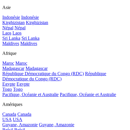
Asie
Indonésie
Indonésie
Kirghizistan
Kirghizistan
Népal
Népal
Laos
Laos
Sri Lanka
Sri Lanka
Maldives
Maldives
Afrique
Maroc
Maroc
Madagascar
Madagascar
République Démocratique du Congo (RDC)
République
Démocratique du Congo (RDC)
Egypte
Egypte
Togo
Togo
Pacifique, Océanie et Australie
Pacifique, Océanie et Australie
Amériques
Canada
Canada
USA
USA
Guyane, Amazonie
Guyane, Amazonie
Brésil
Brésil