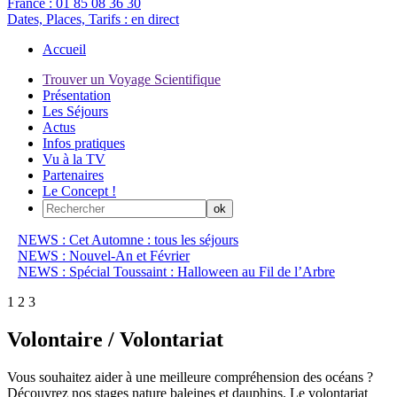
France :
01 85 08 36 30
Dates, Places, Tarifs :
en direct
Accueil
Trouver un Voyage Scientifique
Présentation
Les Séjours
Actus
Infos pratiques
Vu à la TV
Partenaires
Le Concept !
NEWS : Cet Automne : tous les séjours
NEWS : Nouvel-An et Février
NEWS : Spécial Toussaint : Halloween au Fil de l’Arbre
1
2
3
Volontaire / Volontariat
Vous souhaitez aider à une meilleure compréhension des océans ?
Découvrez nos stages nature baleines et dauphins. Le volontariat