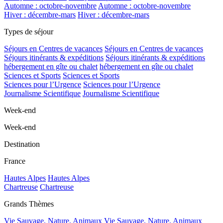
Automne : octobre-novembre
Automne : octobre-novembre
Hiver : décembre-mars
Hiver : décembre-mars
Types de séjour
Séjours en Centres de vacances
Séjours en Centres de vacances
Séjours itinérants & expéditions
Séjours itinérants & expéditions
hébergement en gîte ou chalet
hébergement en gîte ou chalet
Sciences et Sports
Sciences et Sports
Sciences pour l’Urgence
Sciences pour l’Urgence
Journalisme Scientifique
Journalisme Scientifique
Week-end
Week-end
Destination
France
Hautes Alpes
Hautes Alpes
Chartreuse
Chartreuse
Grands Thèmes
Vie Sauvage, Nature, Animaux
Vie Sauvage, Nature, Animaux