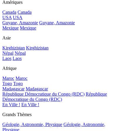
Amériques
Canada
Canada
USA
USA
Guyane, Amazonie
Guyane, Amazonie
Mexique
Mexique
Asie
Kirghizistan
Kirghizistan
Népal
Népal
Laos
Laos
Afrique
Maroc
Maroc
Togo
Togo
Madagascar
Madagascar
République Démocratique du Congo (RDC)
République
Démocratique du Congo (RDC)
En Ville !
En Ville !
Grands Thèmes
Géologie, Astronomie, Physique
Géologie, Astronomie,
Physique