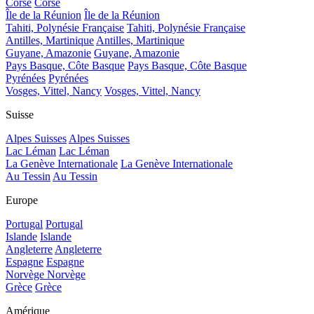
Corse
Corse
Île de la Réunion
Île de la Réunion
Tahiti, Polynésie Française
Tahiti, Polynésie Française
Antilles, Martinique
Antilles, Martinique
Guyane, Amazonie
Guyane, Amazonie
Pays Basque, Côte Basque
Pays Basque, Côte Basque
Pyrénées
Pyrénées
Vosges, Vittel, Nancy
Vosges, Vittel, Nancy
Suisse
Alpes Suisses
Alpes Suisses
Lac Léman
Lac Léman
La Genève Internationale
La Genève Internationale
Au Tessin
Au Tessin
Europe
Portugal
Portugal
Islande
Islande
Angleterre
Angleterre
Espagne
Espagne
Norvège
Norvège
Grèce
Grèce
Amérique