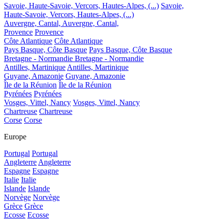
Savoie, Haute-Savoie, Vercors, Hautes-Alpes, (...)
Savoie,
Haute-Savoie, Vercors, Hautes-Alpes, (...)
Auvergne, Cantal,
Auvergne, Cantal,
Provence
Provence
Côte Atlantique
Côte Atlantique
Pays Basque, Côte Basque
Pays Basque, Côte Basque
Bretagne - Normandie
Bretagne - Normandie
Antilles, Martinique
Antilles, Martinique
Guyane, Amazonie
Guyane, Amazonie
Île de la Réunion
Île de la Réunion
Pyrénées
Pyrénées
Vosges, Vittel, Nancy
Vosges, Vittel, Nancy
Chartreuse
Chartreuse
Corse
Corse
Europe
Portugal
Portugal
Angleterre
Angleterre
Espagne
Espagne
Italie
Italie
Islande
Islande
Norvège
Norvège
Grèce
Grèce
Ecosse
Ecosse