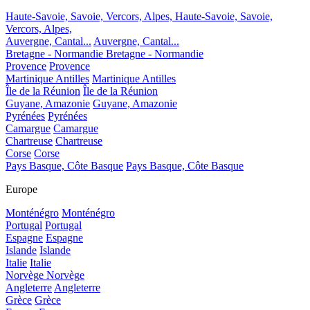
Haute-Savoie, Savoie, Vercors, Alpes,
Haute-Savoie, Savoie,
Vercors, Alpes,
Auvergne, Cantal...
Auvergne, Cantal...
Bretagne - Normandie
Bretagne - Normandie
Provence
Provence
Martinique Antilles
Martinique Antilles
Île de la Réunion
Île de la Réunion
Guyane, Amazonie
Guyane, Amazonie
Pyrénées
Pyrénées
Camargue
Camargue
Chartreuse
Chartreuse
Corse
Corse
Pays Basque, Côte Basque
Pays Basque, Côte Basque
Europe
Monténégro
Monténégro
Portugal
Portugal
Espagne
Espagne
Islande
Islande
Italie
Italie
Norvège
Norvège
Angleterre
Angleterre
Grèce
Grèce