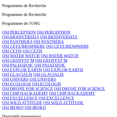
Programmes de Recherche
Programmes de Recherche
Programmes de l’ONG
OSI PERCEPTION
OSI PERCEPTION
OSI BIODIVERSITA
OSI BIODIVERSITA
OSI PANTHERA
OSI PANTHERA
OSI CETA’BIOSPHERE
OSI CETA’BIOSPHERE
OSI CETIS
OSI CETIS
OSI WATER WATCH
OSI WATER WATCH
OSI GEOSYST’M
OSI GEOSYST’M
OSI PALEOZOIC
OSI PALEOZOIC
OSI EXPLOR’EARTH
OSI EXPLOR’EARTH
OSI GLACIALIS
OSI GLACIALIS
OSI UNIVERS
OSI UNIVERS
OSI ECOLOGIS
OSI ECOLOGIS
OSI DRONE FOR SCIENCE
OSI DRONE FOR SCIENCE
OSI CHIP HACKADEMY
OSI CHIP HACKADEMY
OSI EXCELLENCE
OSI EXCELLENCE
OSI WILD ATTITUDE
OSI WILD ATTITUDE
OSI IROKO
OSI IROKO
Dispositifs transversaux