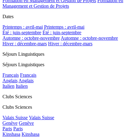
Formation en Management et Gestion de Projets
Formation en
Management et Gestion de Projets
Dates
Printemps : avril-mai
Printemps : avril-mai
Été : juin-septembre
Été : juin-septembre
Automne : octobre-novembre
Automne : octobre-novembre
Hiver : décembre-mars
Hiver : décembre-mars
Séjours Linguistiques
Séjours Linguistiques
Français
Français
Anglais
Anglais
Italien
Italien
Clubs Sciences
Clubs Sciences
Valais Suisse
Valais Suisse
Genève
Genève
Paris
Paris
Kinshasa
Kinshasa