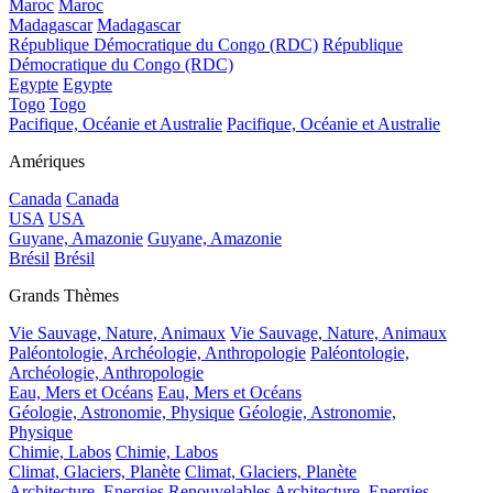
Maroc
Maroc
Madagascar
Madagascar
République Démocratique du Congo (RDC)
République
Démocratique du Congo (RDC)
Egypte
Egypte
Togo
Togo
Pacifique, Océanie et Australie
Pacifique, Océanie et Australie
Amériques
Canada
Canada
USA
USA
Guyane, Amazonie
Guyane, Amazonie
Brésil
Brésil
Grands Thèmes
Vie Sauvage, Nature, Animaux
Vie Sauvage, Nature, Animaux
Paléontologie, Archéologie, Anthropologie
Paléontologie,
Archéologie, Anthropologie
Eau, Mers et Océans
Eau, Mers et Océans
Géologie, Astronomie, Physique
Géologie, Astronomie,
Physique
Chimie, Labos
Chimie, Labos
Climat, Glaciers, Planète
Climat, Glaciers, Planète
Architecture, Energies Renouvelables
Architecture, Energies