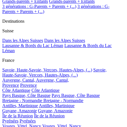
Grands-parents + Enfants
Grands-parents + Enfants
3 générations : G-Parents + Parents + (...)
3 générations : G-
Parents + Parents + (...)
Destinations
Suisse
Dans les Alpes Suisses
Dans les Alpes Suisses
Lausanne & Bords du Lac Léman
Lausanne & Bords du Lac
Léman
France
Savoie, Haute-Savoie, Vercors, Hautes-Alpes, (...)
Savoie,
Haute-Savoie, Vercors, Hautes-Alpes, (...)
Auvergne, Cantal,
Auvergne, Cantal,
Provence
Provence
Côte Atlantique
Côte Atlantique
Pays Basque, Côte Basque
Pays Basque, Côte Basque
Bretagne - Normandie
Bretagne - Normandie
Antilles, Martinique
Antilles, Martinique
Guyane, Amazonie
Guyane, Amazonie
Île de la Réunion
Île de la Réunion
Pyrénées
Pyrénées
Vosges, Vittel, Nancy
Vosges, Vittel, Nancy