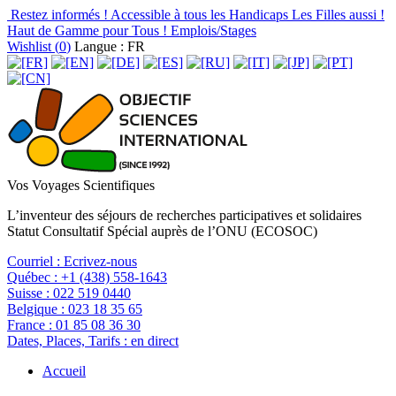
Restez informés !
Accessible à tous les Handicaps
Les Filles aussi !
Haut de Gamme pour Tous !
Emplois/Stages
Wishlist (
0
)
Langue : FR
Vos Voyages Scientifiques
L’inventeur des séjours de recherches participatives et solidaires
Statut Consultatif Spécial auprès de l’ONU (ECOSOC)
Courriel :
Ecrivez-nous
Québec :
+1 (438) 558-1643
Suisse :
022 519 0440
Belgique :
023 18 35 65
France :
01 85 08 36 30
Dates, Places, Tarifs :
en direct
Accueil