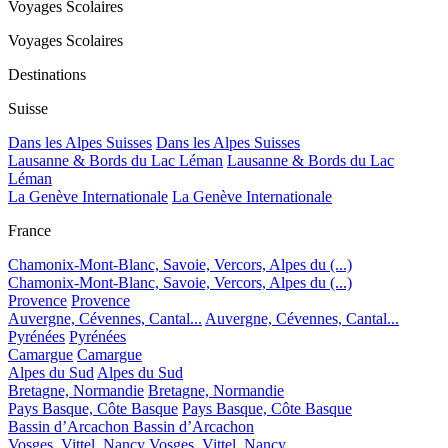
Voyages Scolaires
Voyages Scolaires
Destinations
Suisse
Dans les Alpes Suisses
Dans les Alpes Suisses
Lausanne & Bords du Lac Léman
Lausanne & Bords du Lac
Léman
La Genève Internationale
La Genève Internationale
France
Chamonix-Mont-Blanc, Savoie, Vercors, Alpes du (...)
Chamonix-Mont-Blanc, Savoie, Vercors, Alpes du (...)
Provence
Provence
Auvergne, Cévennes, Cantal...
Auvergne, Cévennes, Cantal...
Pyrénées
Pyrénées
Camargue
Camargue
Alpes du Sud
Alpes du Sud
Bretagne, Normandie
Bretagne, Normandie
Pays Basque, Côte Basque
Pays Basque, Côte Basque
Bassin d’Arcachon
Bassin d’Arcachon
Vosges, Vittel, Nancy
Vosges, Vittel, Nancy