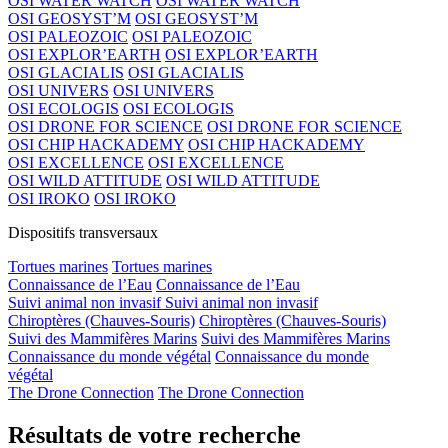
OSI WATER WATCH
OSI WATER WATCH
OSI GEOSYST’M
OSI GEOSYST’M
OSI PALEOZOIC
OSI PALEOZOIC
OSI EXPLOR’EARTH
OSI EXPLOR’EARTH
OSI GLACIALIS
OSI GLACIALIS
OSI UNIVERS
OSI UNIVERS
OSI ECOLOGIS
OSI ECOLOGIS
OSI DRONE FOR SCIENCE
OSI DRONE FOR SCIENCE
OSI CHIP HACKADEMY
OSI CHIP HACKADEMY
OSI EXCELLENCE
OSI EXCELLENCE
OSI WILD ATTITUDE
OSI WILD ATTITUDE
OSI IROKO
OSI IROKO
Dispositifs transversaux
Tortues marines
Tortues marines
Connaissance de l’Eau
Connaissance de l’Eau
Suivi animal non invasif
Suivi animal non invasif
Chiroptères (Chauves-Souris)
Chiroptères (Chauves-Souris)
Suivi des Mammifères Marins
Suivi des Mammifères Marins
Connaissance du monde végétal
Connaissance du monde
végétal
The Drone Connection
The Drone Connection
Résultats de votre recherche