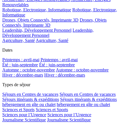
Renouvelables
Robotique, Electronique, Informatique
Robotique, Electronique,
Informatique
Drones, Objets Connectés, Imprimante 3D
Drones, Objets
Connectés, Imprimante 3D
Leadership, Développement Personnel
Leadership,
Développement Personnel
Agriculture, Santé
Agriculture, Santé
Dates
Printemps : avril-mai
Printemps : avril-mai
Été : juin-septembre
Été : juin-septembre
Automne : octobre-novembre
Automne : octobre-novembre
Hiver : décembre-mars
Hiver : décembre-mars
Types de séjour
Séjours en Centres de vacances
Séjours en Centres de vacances
Séjours itinérants & expéditions
Séjours itinérants & expéditions
hébergement en gîte ou chalet
hébergement en gîte ou chalet
Sciences et Sports
Sciences et Sports
Sciences pour l’Urgence
Sciences pour l’Urgence
Journalisme Scientifique
Journalisme Scientifique