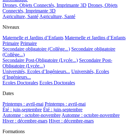
Drones, Objets Connectés, Imprimante 3D
Drones, Objets
Connectés, Imprimante 3D
Agriculture, Santé
Agriculture, Santé
Niveaux
Maternelle et Jardins d’Enfants
Maternelle et Jardins d’Enfants
Primaire
Primaire
Secondaire obligatoire (Collège...)
Secondaire obligatoire
(Collège...)
Secondaire Post-Obligatoire (Lycée...)
Secondaire Post-
Obligatoire (Lycée...)
Universités, Ecoles d’Ingénieurs...
Universités, Ecoles
d’Ingénieurs...
Ecoles Doctorales
Ecoles Doctorales
Dates
Printemps : avril-mai
Printemps : avril-mai
Été : juin-septembre
Été : juin-septembre
Automne : octobre-novembre
Automne : octobre-novembre
Hiver : décembre-mars
Hiver : décembre-mars
Formations