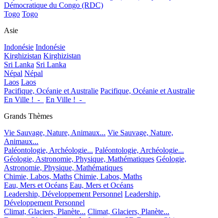
Démocratique du Congo (RDC)
Togo
Togo
Asie
Indonésie
Indonésie
Kirghizistan
Kirghizistan
Sri Lanka
Sri Lanka
Népal
Népal
Laos
Laos
Pacifique, Océanie et Australie
Pacifique, Océanie et Australie
En Ville !_-_
En Ville !_-_
Grands Thèmes
Vie Sauvage, Nature, Animaux...
Vie Sauvage, Nature,
Animaux...
Paléontologie, Archéologie...
Paléontologie, Archéologie...
Géologie, Astronomie, Physique, Mathématiques
Géologie,
Astronomie, Physique, Mathématiques
Chimie, Labos, Maths
Chimie, Labos, Maths
Eau, Mers et Océans
Eau, Mers et Océans
Leadership, Développement Personnel
Leadership,
Développement Personnel
Climat, Glaciers, Planète...
Climat, Glaciers, Planète...