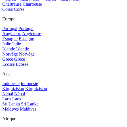
Chartreuse
Chartreuse
Corse
Corse
Europe
Portugal
Portugal
Angleterre
Angleterre
Espagne
Espagne
Italie
Italie
Islande
Islande
Norvège
Norvège
Grèce
Grèce
Ecosse
Ecosse
Asie
Indonésie
Indonésie
Kirghizistan
Kirghizistan
Népal
Népal
Laos
Laos
Sri Lanka
Sri Lanka
Maldives
Maldives
Afrique