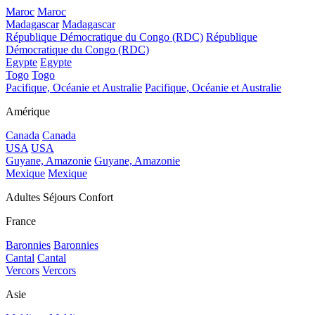
Maroc
Maroc
Madagascar
Madagascar
République Démocratique du Congo (RDC)
République
Démocratique du Congo (RDC)
Egypte
Egypte
Togo
Togo
Pacifique, Océanie et Australie
Pacifique, Océanie et Australie
Amérique
Canada
Canada
USA
USA
Guyane, Amazonie
Guyane, Amazonie
Mexique
Mexique
Adultes Séjours Confort
France
Baronnies
Baronnies
Cantal
Cantal
Vercors
Vercors
Asie