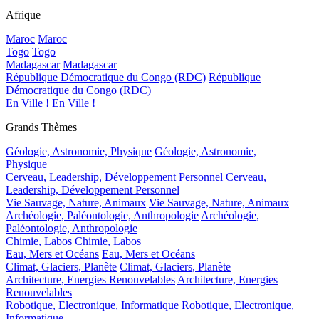
Afrique
Maroc
Maroc
Togo
Togo
Madagascar
Madagascar
République Démocratique du Congo (RDC)
République
Démocratique du Congo (RDC)
En Ville !
En Ville !
Grands Thèmes
Géologie, Astronomie, Physique
Géologie, Astronomie,
Physique
Cerveau, Leadership, Développement Personnel
Cerveau,
Leadership, Développement Personnel
Vie Sauvage, Nature, Animaux
Vie Sauvage, Nature, Animaux
Archéologie, Paléontologie, Anthropologie
Archéologie,
Paléontologie, Anthropologie
Chimie, Labos
Chimie, Labos
Eau, Mers et Océans
Eau, Mers et Océans
Climat, Glaciers, Planète
Climat, Glaciers, Planète
Architecture, Energies Renouvelables
Architecture, Energies
Renouvelables
Robotique, Electronique, Informatique
Robotique, Electronique,
Informatique