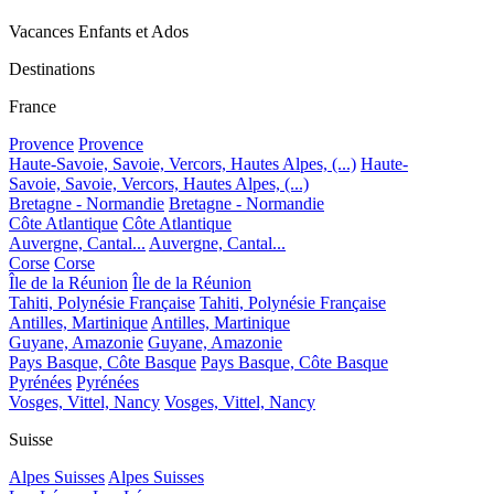
Vacances Enfants et Ados
Destinations
France
Provence
Provence
Haute-Savoie, Savoie, Vercors, Hautes Alpes, (...)
Haute-
Savoie, Savoie, Vercors, Hautes Alpes, (...)
Bretagne - Normandie
Bretagne - Normandie
Côte Atlantique
Côte Atlantique
Auvergne, Cantal...
Auvergne, Cantal...
Corse
Corse
Île de la Réunion
Île de la Réunion
Tahiti, Polynésie Française
Tahiti, Polynésie Française
Antilles, Martinique
Antilles, Martinique
Guyane, Amazonie
Guyane, Amazonie
Pays Basque, Côte Basque
Pays Basque, Côte Basque
Pyrénées
Pyrénées
Vosges, Vittel, Nancy
Vosges, Vittel, Nancy
Suisse
Alpes Suisses
Alpes Suisses