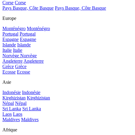
Corse
Corse
Pays Basque, Côte Basque
Pays Basque, Côte Basque
Europe
Monténégro
Monténégro
Portugal
Portugal
Espagne
Espagne
Islande
Islande
Italie
Italie
Norvège
Norvège
Angleterre
Angleterre
Grèce
Grèce
Ecosse
Ecosse
Asie
Indonésie
Indonésie
Kirghizistan
Kirghizistan
Népal
Népal
Sri Lanka
Sri Lanka
Laos
Laos
Maldives
Maldives
Afrique