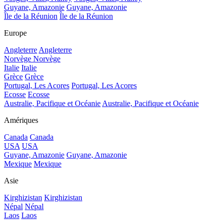
Guyane, Amazonie
Guyane, Amazonie
Île de la Réunion
Île de la Réunion
Europe
Angleterre
Angleterre
Norvège
Norvège
Italie
Italie
Grèce
Grèce
Portugal, Les Acores
Portugal, Les Acores
Ecosse
Ecosse
Australie, Pacifique et Océanie
Australie, Pacifique et Océanie
Amériques
Canada
Canada
USA
USA
Guyane, Amazonie
Guyane, Amazonie
Mexique
Mexique
Asie
Kirghizistan
Kirghizistan
Népal
Népal
Laos
Laos