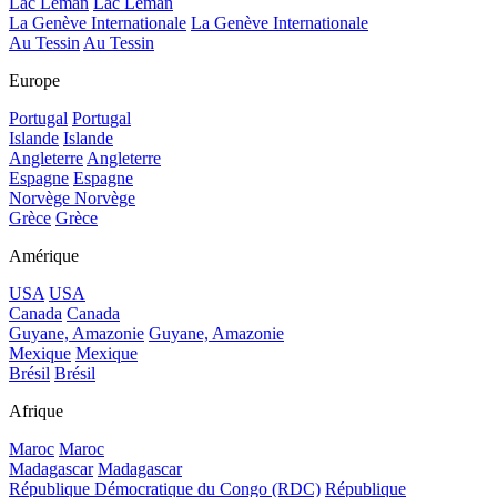
Lac Léman
Lac Léman
La Genève Internationale
La Genève Internationale
Au Tessin
Au Tessin
Europe
Portugal
Portugal
Islande
Islande
Angleterre
Angleterre
Espagne
Espagne
Norvège
Norvège
Grèce
Grèce
Amérique
USA
USA
Canada
Canada
Guyane, Amazonie
Guyane, Amazonie
Mexique
Mexique
Brésil
Brésil
Afrique
Maroc
Maroc
Madagascar
Madagascar
République Démocratique du Congo (RDC)
République