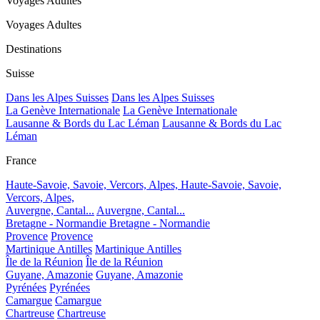
Voyages Adultes
Voyages Adultes
Destinations
Suisse
Dans les Alpes Suisses
Dans les Alpes Suisses
La Genève Internationale
La Genève Internationale
Lausanne & Bords du Lac Léman
Lausanne & Bords du Lac
Léman
France
Haute-Savoie, Savoie, Vercors, Alpes,
Haute-Savoie, Savoie,
Vercors, Alpes,
Auvergne, Cantal...
Auvergne, Cantal...
Bretagne - Normandie
Bretagne - Normandie
Provence
Provence
Martinique Antilles
Martinique Antilles
Île de la Réunion
Île de la Réunion
Guyane, Amazonie
Guyane, Amazonie
Pyrénées
Pyrénées
Camargue
Camargue
Chartreuse
Chartreuse