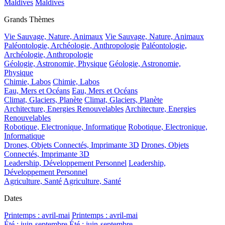
Maldives
Maldives
Grands Thèmes
Vie Sauvage, Nature, Animaux
Vie Sauvage, Nature, Animaux
Paléontologie, Archéologie, Anthropologie
Paléontologie,
Archéologie, Anthropologie
Géologie, Astronomie, Physique
Géologie, Astronomie,
Physique
Chimie, Labos
Chimie, Labos
Eau, Mers et Océans
Eau, Mers et Océans
Climat, Glaciers, Planète
Climat, Glaciers, Planète
Architecture, Energies Renouvelables
Architecture, Energies
Renouvelables
Robotique, Electronique, Informatique
Robotique, Electronique,
Informatique
Drones, Objets Connectés, Imprimante 3D
Drones, Objets
Connectés, Imprimante 3D
Leadership, Développement Personnel
Leadership,
Développement Personnel
Agriculture, Santé
Agriculture, Santé
Dates
Printemps : avril-mai
Printemps : avril-mai
Été : juin-septembre
Été : juin-septembre