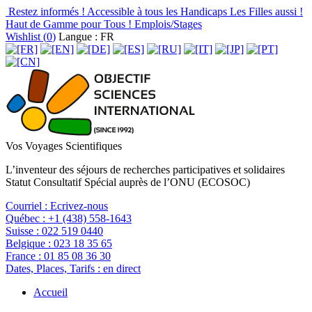
Restez informés !
Accessible à tous les Handicaps
Les Filles aussi !
Haut de Gamme pour Tous !
Emplois/Stages
Wishlist (
0
)
Langue : FR
Vos Voyages Scientifiques
L’inventeur des séjours de recherches participatives et solidaires
Statut Consultatif Spécial auprès de l’ONU (ECOSOC)
Courriel :
Ecrivez-nous
Québec :
+1 (438) 558-1643
Suisse :
022 519 0440
Belgique :
023 18 35 65
France :
01 85 08 36 30
Dates, Places, Tarifs :
en direct
Accueil