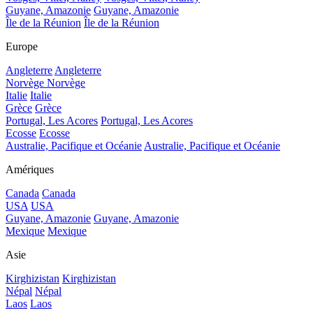
Guyane, Amazonie
Guyane, Amazonie
Île de la Réunion
Île de la Réunion
Europe
Angleterre
Angleterre
Norvège
Norvège
Italie
Italie
Grèce
Grèce
Portugal, Les Acores
Portugal, Les Acores
Ecosse
Ecosse
Australie, Pacifique et Océanie
Australie, Pacifique et Océanie
Amériques
Canada
Canada
USA
USA
Guyane, Amazonie
Guyane, Amazonie
Mexique
Mexique
Asie
Kirghizistan
Kirghizistan
Népal
Népal
Laos
Laos