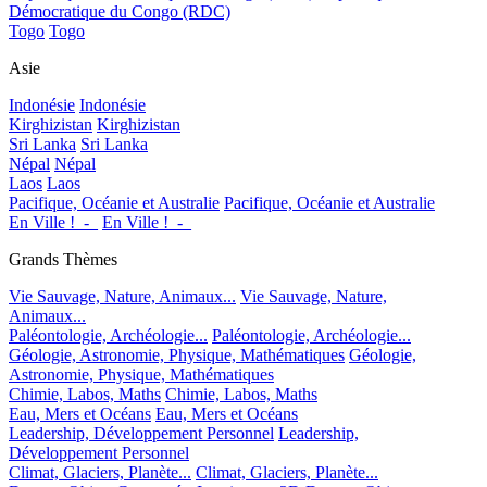
Démocratique du Congo (RDC)
Togo
Togo
Asie
Indonésie
Indonésie
Kirghizistan
Kirghizistan
Sri Lanka
Sri Lanka
Népal
Népal
Laos
Laos
Pacifique, Océanie et Australie
Pacifique, Océanie et Australie
En Ville !_-_
En Ville !_-_
Grands Thèmes
Vie Sauvage, Nature, Animaux...
Vie Sauvage, Nature,
Animaux...
Paléontologie, Archéologie...
Paléontologie, Archéologie...
Géologie, Astronomie, Physique, Mathématiques
Géologie,
Astronomie, Physique, Mathématiques
Chimie, Labos, Maths
Chimie, Labos, Maths
Eau, Mers et Océans
Eau, Mers et Océans
Leadership, Développement Personnel
Leadership,
Développement Personnel
Climat, Glaciers, Planète...
Climat, Glaciers, Planète...