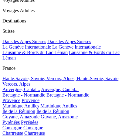
Voyages Adultes
Voyages Adultes
Destinations
Suisse
Dans les Alpes Suisses
Dans les Alpes Suisses
La Genève Internationale
La Genève Internationale
Lausanne & Bords du Lac Léman
Lausanne & Bords du Lac
Léman
France
Haute-Savoie, Savoie, Vercors, Alpes,
Haute-Savoie, Savoie,
Vercors, Alpes,
Auvergne, Cantal...
Auvergne, Cantal...
Bretagne - Normandie
Bretagne - Normandie
Provence
Provence
Martinique Antilles
Martinique Antilles
Île de la Réunion
Île de la Réunion
Guyane, Amazonie
Guyane, Amazonie
Pyrénées
Pyrénées
Camargue
Camargue
Chartreuse
Chartreuse