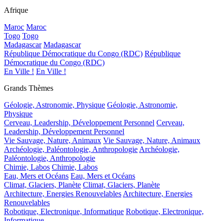
Afrique
Maroc
Maroc
Togo
Togo
Madagascar
Madagascar
République Démocratique du Congo (RDC)
République
Démocratique du Congo (RDC)
En Ville !
En Ville !
Grands Thèmes
Géologie, Astronomie, Physique
Géologie, Astronomie,
Physique
Cerveau, Leadership, Développement Personnel
Cerveau,
Leadership, Développement Personnel
Vie Sauvage, Nature, Animaux
Vie Sauvage, Nature, Animaux
Archéologie, Paléontologie, Anthropologie
Archéologie,
Paléontologie, Anthropologie
Chimie, Labos
Chimie, Labos
Eau, Mers et Océans
Eau, Mers et Océans
Climat, Glaciers, Planète
Climat, Glaciers, Planète
Architecture, Energies Renouvelables
Architecture, Energies
Renouvelables
Robotique, Electronique, Informatique
Robotique, Electronique,
Informatique