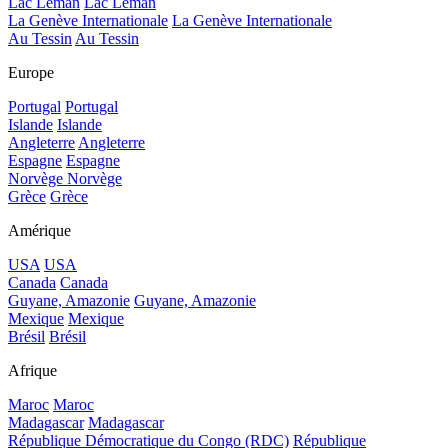
Lac Léman
Lac Léman
La Genève Internationale
La Genève Internationale
Au Tessin
Au Tessin
Europe
Portugal
Portugal
Islande
Islande
Angleterre
Angleterre
Espagne
Espagne
Norvège
Norvège
Grèce
Grèce
Amérique
USA
USA
Canada
Canada
Guyane, Amazonie
Guyane, Amazonie
Mexique
Mexique
Brésil
Brésil
Afrique
Maroc
Maroc
Madagascar
Madagascar
République Démocratique du Congo (RDC)
République