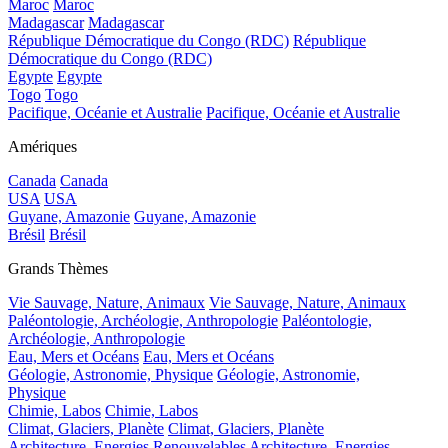
Maroc
Maroc
Madagascar
Madagascar
République Démocratique du Congo (RDC)
République
Démocratique du Congo (RDC)
Egypte
Egypte
Togo
Togo
Pacifique, Océanie et Australie
Pacifique, Océanie et Australie
Amériques
Canada
Canada
USA
USA
Guyane, Amazonie
Guyane, Amazonie
Brésil
Brésil
Grands Thèmes
Vie Sauvage, Nature, Animaux
Vie Sauvage, Nature, Animaux
Paléontologie, Archéologie, Anthropologie
Paléontologie,
Archéologie, Anthropologie
Eau, Mers et Océans
Eau, Mers et Océans
Géologie, Astronomie, Physique
Géologie, Astronomie,
Physique
Chimie, Labos
Chimie, Labos
Climat, Glaciers, Planète
Climat, Glaciers, Planète
Architecture, Energies Renouvelables
Architecture, Energies