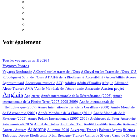
Voir également
90/884
205/884
Tous les voyages en avril 2026 !
152/884
Voyages Photos
4/884
5/884
Voyages Randonnée
A Cheval sur les traces de l’Ours
A Cheval sur les Traces de l’Ours -OU-
4/884
2/884
5/884
1/884
Robotique et Suivi de l’Ours
A l’Affût de la Biodiversité
Accessibilité / Accessibilités
Acores
2/884
100/884
27/884
13/884
2/884
66/884
18/884
Açores routard
Acoustique musicale
ACQ
Adultes
Adultes/Familles
Afrique
Allemand
12/884
8/884
262/884
682/884
Ancien projet
Alpes (France)
AMA / Année Mondiale de l’Astronomie
Amazonie
Anglais
55/884
6/884
13/884
Angleterre
Année internationale de la Désertification (2006)
Année
4/884
internationale de la Planète Terre (2007-2008-2009)
Année internationale de
1/884
12/884
l’Héliophysique (2007)
Année internationale des Récifs Coralliens (2008)
Année Mondiale
3/884
15/884
de l’Astronomie (2009)
Année Mondiale de la Chimie (2011)
Année Mondiale de la
5/884
4/884
2/884
63/884
Physique (2005)
Année Polaire Internationale (2007-2008)
Architectes du Futur
Assertivité
23/884
16/884
2/884
1/884
2/884
Astronomie été 2024
Au Fil de l’Arbre
Au Fil de l’Eau
Auditif / auditifs
Australie
Autisme /
424/884
4/884
4/884
1/884
2/884
Automne
Autiste / Autistes
Automne 2016
Auvergne (France)
Baleines Açores
Baleines
1/884
78/884
1/884
12/884
111/884
Tadoussac
Basque
Biodiversita
Brésil
Bretagne (France)
Camps de Séjour / Camp de Séjour /