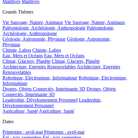
Maldives
Maldives
Grands Thèmes
Vie Sauvage, Nature, Animaux
Vie Sauvage, Nature, Animaux
Paléontologie, Archéologie, Anthropologie
Paléontologie,
Archéologie, Anthropologie
Géologie, Astronomie, Physique
Géologie, Astronomie,
Physique
Chimie, Labos
Chimie, Labos
Eau, Mers et Océans
Eau, Mers et Océans
Climat, Glaciers, Planète
Climat, Glaciers, Planète
Architecture, Energies Renouvelables
Architecture, Energies
Renouvelables
Robotique, Electronique, Informatique
Robotique, Electronique,
Informatique
Drones, Objets Connectés, Imprimante 3D
Drones, Objets
Connectés, Imprimante 3D
Leadership, Développement Personnel
Leadership,
Développement Personnel
Agriculture, Santé
Agriculture, Santé
Dates
Printemps : avril-mai
Printemps : avril-mai
Été : juin-septembre
Été : juin-septembre