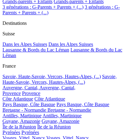
Grands-parents + Enfants
Grands-parents + Enfants
3 générations : G-Parents + Parents + (...)
3 générations : G-
Parents + Parents + (...)
Destinations
Suisse
Dans les Alpes Suisses
Dans les Alpes Suisses
Lausanne & Bords du Lac Léman
Lausanne & Bords du Lac
Léman
France
Savoie, Haute-Savoie, Vercors, Hautes-Alpes, (...)
Savoie,
Haute-Savoie, Vercors, Hautes-Alpes, (...)
Auvergne, Cantal,
Auvergne, Cantal,
Provence
Provence
Côte Atlantique
Côte Atlantique
Pays Basque, Côte Basque
Pays Basque, Côte Basque
Bretagne - Normandie
Bretagne - Normandie
Antilles, Martinique
Antilles, Martinique
Guyane, Amazonie
Guyane, Amazonie
Île de la Réunion
Île de la Réunion
Pyrénées
Pyrénées
Vosges, Vittel, Nancy
Vosges, Vittel, Nancy