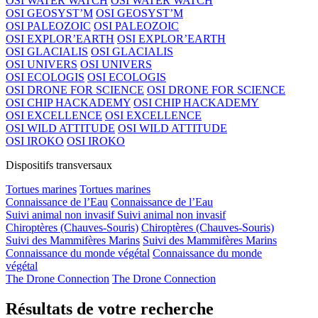
OSI WATER WATCH
OSI WATER WATCH
OSI GEOSYST’M
OSI GEOSYST’M
OSI PALEOZOIC
OSI PALEOZOIC
OSI EXPLOR’EARTH
OSI EXPLOR’EARTH
OSI GLACIALIS
OSI GLACIALIS
OSI UNIVERS
OSI UNIVERS
OSI ECOLOGIS
OSI ECOLOGIS
OSI DRONE FOR SCIENCE
OSI DRONE FOR SCIENCE
OSI CHIP HACKADEMY
OSI CHIP HACKADEMY
OSI EXCELLENCE
OSI EXCELLENCE
OSI WILD ATTITUDE
OSI WILD ATTITUDE
OSI IROKO
OSI IROKO
Dispositifs transversaux
Tortues marines
Tortues marines
Connaissance de l’Eau
Connaissance de l’Eau
Suivi animal non invasif
Suivi animal non invasif
Chiroptères (Chauves-Souris)
Chiroptères (Chauves-Souris)
Suivi des Mammifères Marins
Suivi des Mammifères Marins
Connaissance du monde végétal
Connaissance du monde
végétal
The Drone Connection
The Drone Connection
Résultats de votre recherche