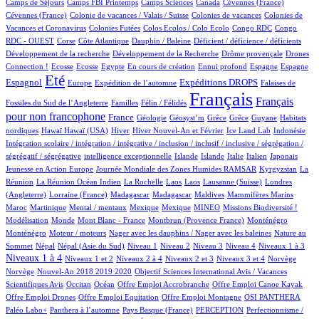
4/884
14/884
4/884
2/884
1/884
Camps de Séjours
Camps FBI Printemps
Camps Sciences
Canada
Cévennes (France)
1/884
4/884
3/884
Cévennes (France)
Colonie de vacances / Valais / Suisse
Colonies de vacances
Colonies de
1/884
1/884
1/884
2/884
Vacances et Coronavirus
Colonies Futées
Colos Ecolos / Colo Ecolo
Congo RDC
Congo
1/884
13/884
1/884
2/884
1/884
RDC - OUEST
Corse
Côte Atlantique
Dauphin / Baleine
Déficient / déficience / déficients
1/884
1/884
20/884
Développement de la recherche
Développement de la Recherche
Drôme provençale
Drones
1/884
1/884
1/884
18/884
2/884
17/884
10/884
242/884
Connection !
Ecosse
Ecosse
Egypte
En cours de création
Ennui profond
Espagne
Espagne
679/884
11/884
175/884
252/884
3/884
Eté
Espagnol
Expéditions DROPS
Europe
Expédition de l’automne
Falaises de
2/884
100/884
884/884
479/884
Français
Français
Fossiles du Sud de l’Angleterre
Familles
Félin / Félidés
pour non francophone
276/884
37/884
1/884
1/884
1/884
1/884
3/884
France
Géologie
Géosyst’m
Grêce
Grêce
Guyane
Habitats
2/884
2/884
147/884
21/884
7/884
1/884
2/884
nordiques
Hawaï
Hawaï (USA)
Hiver
Hiver Nouvel-An et Février
Ice Land Lab
Indonésie
Intégration scolaire / intégration / intégrative / inclusion / inclusif / inclusive / ségrégation /
2/884
9/884
7/884
11/884
74/884
5/884
2/884
ségrégatif / ségrégative
intelligence exceptionnelle
Islande
Islande
Italie
Italien
Japonais
5/884
101/884
6/884
Jeunesse en Action Europe
Journée Mondiale des Zones Humides RAMSAR
Kyrgyzstan
La
4/884
1/884
1/884
1/884
2/884
52/884
Réunion
La Réunion Océan Indien
La Rochelle
Laos
Laos
Lausanne (Suisse)
Londres
1/884
4/884
4/884
1/884
1/884
8/884
(Angleterre)
Lorraine (France)
Madagascar
Madagascar
Maldives
Mammifères Marins
6/884
2/884
1/884
1/884
32/884
39/884
2/884
Maroc
Martinique
Mental / mentaux
Mexique
Mexique
MINEO
Missions Biodiversité !
4/884
1/884
9/884
13/884
13/884
Modélisation
Monde
Mont Blanc - France
Montbrun (Provence France)
Monténégro
2/884
1/884
2/884
Monténégro
Moteur / moteurs
Nager avec les dauphins / Nager avec les baleines
Nature au
13/884
13/884
13/884
11/884
11/884
115/884
122/884
370/884
Sommet
Népal
Népal (Asie du Sud)
Niveau 1
Niveau 2
Niveau 3
Niveau 4
Niveaux 1 à 3
13/884
51/884
15/884
149/884
2/884
2/884
Niveaux 1 à 4
Niveaux 1 et 2
Niveaux 2 à 4
Niveaux 2 et 3
Niveaux 3 et 4
Norvège
13/884
1/884
Norvège
Nouvel-An 2018 2019 2020
Objectif Sciences International Avis / Vacances
8/884
168/884
1/884
1/884
1/884
Scientifiques Avis
Occitan
Océan
Offre Emploi Accrobranche
Offre Emploi Canoe Kayak
1/884
1/884
107/884
91/884
Offre Emploi Drones
Offre Emploi Equitation
Offre Emploi Montagne
OSI PANTHERA
106/884
6/884
51/884
2/884
Paléo Labo+
Panthera à l’automne
Pays Basque (France)
PERCEPTION
Perfectionnisme /