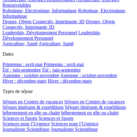
Renouvelables
Robotique, Electronique, Informatique
Robotique, Electronique,
Informatique
Drones, Objets Connectés, Imprimante 3D
Drones, Objets
Connectés, Imprimante 3D
Leadership, Développement Personnel
Leadership,
Développement Personnel
Agriculture, Santé
Agriculture, Santé
Dates
Printemps : avril-mai
Printemps : avril-mai
Été : juin-septembre
Été : juin-septembre
Automne : octobre-novembre
Automne : octobre-novembre
Hiver : décembre-mars
Hiver : décembre-mars
Types de séjour
Séjours en Centres de vacances
Séjours en Centres de vacances
Séjours itinérants & expéditions
Séjours itinérants & expéditions
hébergement en gîte ou chalet
hébergement en gîte ou chalet
Sciences et Sports
Sciences et Sports
Sciences pour l’Urgence
Sciences pour l’Urgence
Journalisme Scientifique
Journalisme Scientifique