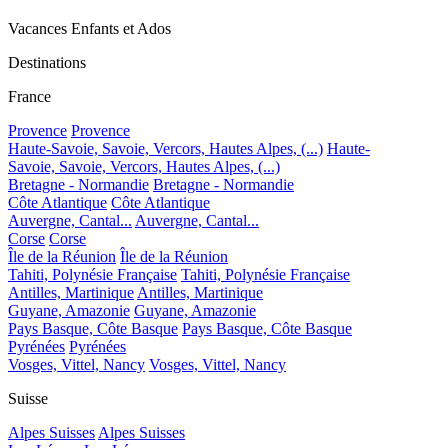
Vacances Enfants et Ados
Destinations
France
Provence
Provence
Haute-Savoie, Savoie, Vercors, Hautes Alpes, (...)
Haute-
Savoie, Savoie, Vercors, Hautes Alpes, (...)
Bretagne - Normandie
Bretagne - Normandie
Côte Atlantique
Côte Atlantique
Auvergne, Cantal...
Auvergne, Cantal...
Corse
Corse
Île de la Réunion
Île de la Réunion
Tahiti, Polynésie Française
Tahiti, Polynésie Française
Antilles, Martinique
Antilles, Martinique
Guyane, Amazonie
Guyane, Amazonie
Pays Basque, Côte Basque
Pays Basque, Côte Basque
Pyrénées
Pyrénées
Vosges, Vittel, Nancy
Vosges, Vittel, Nancy
Suisse
Alpes Suisses
Alpes Suisses