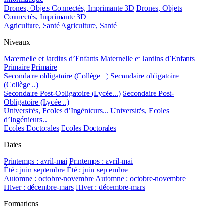
Drones, Objets Connectés, Imprimante 3D
Drones, Objets
Connectés, Imprimante 3D
Agriculture, Santé
Agriculture, Santé
Niveaux
Maternelle et Jardins d’Enfants
Maternelle et Jardins d’Enfants
Primaire
Primaire
Secondaire obligatoire (Collège...)
Secondaire obligatoire
(Collège...)
Secondaire Post-Obligatoire (Lycée...)
Secondaire Post-
Obligatoire (Lycée...)
Universités, Ecoles d’Ingénieurs...
Universités, Ecoles
d’Ingénieurs...
Ecoles Doctorales
Ecoles Doctorales
Dates
Printemps : avril-mai
Printemps : avril-mai
Été : juin-septembre
Été : juin-septembre
Automne : octobre-novembre
Automne : octobre-novembre
Hiver : décembre-mars
Hiver : décembre-mars
Formations