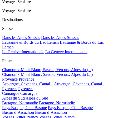
Voyages Scolaires
Voyages Scolaires
Destinations
Suisse
Dans les Alpes Suisses
Dans les Alpes Suisses
Lausanne & Bords du Lac Léman
Lausanne & Bords du Lac
Léman
La Genève Internationale
La Genève Internationale
France
Chamonix-Mont-Blanc, Savoie, Vercors, Alpes du (...)
Chamonix-Mont-Blanc, Savoie, Vercors, Alpes du (...)
Provence
Provence
Auvergne, Cévennes, Cantal...
Auvergne, Cévennes, Cantal...
Pyrénées
Pyrénées
Camargue
Camargue
Alpes du Sud
Alpes du Sud
Bretagne, Normandie
Bretagne, Normandie
Pays Basque, Côte Basque
Pays Basque, Côte Basque
Bassin d’Arcachon
Bassin d’Arcachon
Vosges, Vittel, Nancy
Vosges, Vittel, Nancy