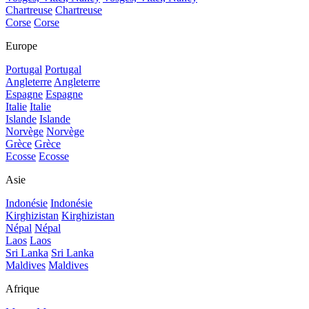
Chartreuse
Chartreuse
Corse
Corse
Europe
Portugal
Portugal
Angleterre
Angleterre
Espagne
Espagne
Italie
Italie
Islande
Islande
Norvège
Norvège
Grèce
Grèce
Ecosse
Ecosse
Asie
Indonésie
Indonésie
Kirghizistan
Kirghizistan
Népal
Népal
Laos
Laos
Sri Lanka
Sri Lanka
Maldives
Maldives
Afrique