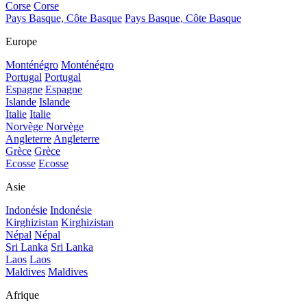
Corse
Corse
Pays Basque, Côte Basque
Pays Basque, Côte Basque
Europe
Monténégro
Monténégro
Portugal
Portugal
Espagne
Espagne
Islande
Islande
Italie
Italie
Norvège
Norvège
Angleterre
Angleterre
Grèce
Grèce
Ecosse
Ecosse
Asie
Indonésie
Indonésie
Kirghizistan
Kirghizistan
Népal
Népal
Sri Lanka
Sri Lanka
Laos
Laos
Maldives
Maldives
Afrique