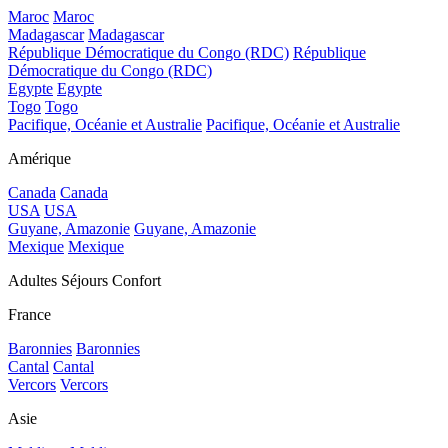
Maroc
Maroc
Madagascar
Madagascar
République Démocratique du Congo (RDC)
République
Démocratique du Congo (RDC)
Egypte
Egypte
Togo
Togo
Pacifique, Océanie et Australie
Pacifique, Océanie et Australie
Amérique
Canada
Canada
USA
USA
Guyane, Amazonie
Guyane, Amazonie
Mexique
Mexique
Adultes Séjours Confort
France
Baronnies
Baronnies
Cantal
Cantal
Vercors
Vercors
Asie