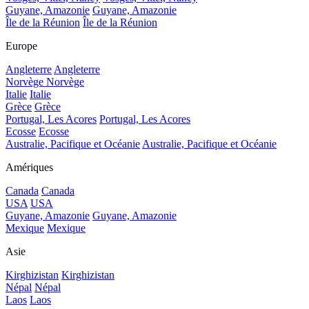
Guyane, Amazonie
Guyane, Amazonie
Île de la Réunion
Île de la Réunion
Europe
Angleterre
Angleterre
Norvège
Norvège
Italie
Italie
Grèce
Grèce
Portugal, Les Acores
Portugal, Les Acores
Ecosse
Ecosse
Australie, Pacifique et Océanie
Australie, Pacifique et Océanie
Amériques
Canada
Canada
USA
USA
Guyane, Amazonie
Guyane, Amazonie
Mexique
Mexique
Asie
Kirghizistan
Kirghizistan
Népal
Népal
Laos
Laos