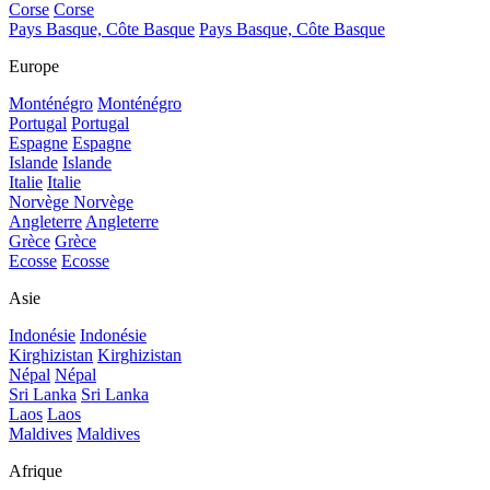
Corse
Corse
Pays Basque, Côte Basque
Pays Basque, Côte Basque
Europe
Monténégro
Monténégro
Portugal
Portugal
Espagne
Espagne
Islande
Islande
Italie
Italie
Norvège
Norvège
Angleterre
Angleterre
Grèce
Grèce
Ecosse
Ecosse
Asie
Indonésie
Indonésie
Kirghizistan
Kirghizistan
Népal
Népal
Sri Lanka
Sri Lanka
Laos
Laos
Maldives
Maldives
Afrique