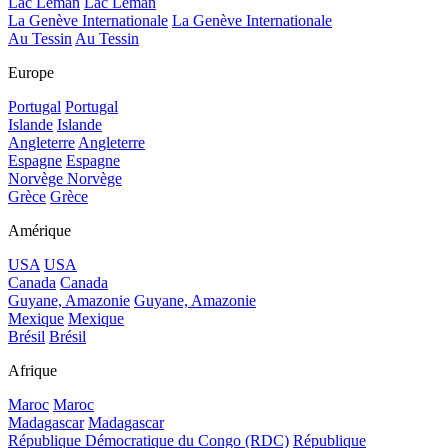
Lac Léman
Lac Léman
La Genève Internationale
La Genève Internationale
Au Tessin
Au Tessin
Europe
Portugal
Portugal
Islande
Islande
Angleterre
Angleterre
Espagne
Espagne
Norvège
Norvège
Grèce
Grèce
Amérique
USA
USA
Canada
Canada
Guyane, Amazonie
Guyane, Amazonie
Mexique
Mexique
Brésil
Brésil
Afrique
Maroc
Maroc
Madagascar
Madagascar
République Démocratique du Congo (RDC)
République