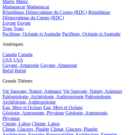
Maroc
Maroc
Madagascar
Madagascar
République Démocratique du Congo (RDC)
République
Démocratique du Congo (RDC)
Egypte
Egypte
Togo
Togo
Pacifique, Océanie et Australie
Pacifique, Océanie et Australie
Amériques
Canada
Canada
USA
USA
Guyane, Amazonie
Guyane, Amazonie
Brésil
Brésil
Grands Thèmes
Vie Sauvage, Nature, Animaux
Vie Sauvage, Nature, Animaux
Paléontologie, Archéologie, Anthropologie
Paléontologie,
Archéologie, Anthropologie
Eau, Mers et Océans
Eau, Mers et Océans
Géologie, Astronomie, Physique
Géologie, Astronomie,
Physique
Chimie, Labos
Chimie, Labos
Climat, Glaciers, Planète
Climat, Glaciers, Planète
Architecture, Energies Renouvelables
Architecture, Energies