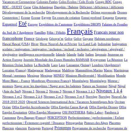
1/475
1/475
1/475
2/475
Vacances et Coronavirus
Colonies Futées
Colos Ecolos / Colo Ecolo
Congo RDC
Congo
1/475
9/475
1/475
1/475
1/475
RDC - OUEST
Corse
Côte Atlantique
Dauphin / Baleine
Déficient / déficience / déficients
1/475
1/475
10/475
Développement de la recherche
Développement de la Recherche
Drôme provençale
Drones
1/475
1/475
1/475
9/475
1/475
23/475
12/475
108/475
Connection !
Ecosse
Ecosse
Egypte
En cours de création
Ennui profond
Espagne
Espagne
343/475
10/475
44/475
69/475
2/475
Eté
Espagnol
Europe
Expédition de l’automne
Expéditions DROPS
Falaises de Fossiles
3/475
27/475
475/475
177/475
Français
Français pour non
du Sud de l’Angleterre
Familles
Félin / Félidés
148/475
21/475
1/475
1/475
1/475
1/475
3/475
1/475
francophone
France
Géologie
Géosyst’m
Grêce
Grêce
Guyane
Habitats nordiques
1/475
95/475
15/475
5/475
1/475
1/475
Hawaï
Hawaï (USA)
Hiver
Hiver Nouvel-An et Février
Ice Land Lab
Indonésie
Intégration
scolaire / intégration / intégrative / inclusion / inclusif / inclusive / ségrégation / ségrégatif /
1/475
6/475
5/475
2/475
23/475
4/475
2/475
ségrégative
intelligence exceptionnelle
Islande
Islande
Italie
Italien
Japonais
Jeunesse en
5/475
28/475
4/475
3/475
Action Europe
Journée Mondiale des Zones Humides RAMSAR
Kyrgyzstan
La Réunion
La
1/475
1/475
1/475
4/475
55/475
1/475
Réunion Océan Indien
La Rochelle
Laos
Laos
Lausanne (Suisse)
Londres (Angleterre)
6/475
6/475
1/475
1/475
4/475
8/475
1/475
Lorraine (France)
Madagascar
Madagascar
Maldives
Mammifères Marins
Maroc
Martinique
1/475
1/475
14/475
20/475
1/475
3/475
1/475
Mental / mentaux
Mexique
Mexique
MINEO
Missions Biodiversité !
Modélisation
Monde
3/475
4/475
4/475
1/475
Mont Blanc - France
Montbrun (Provence France)
Monténégro
Monténégro
Moteur /
1/475
2/475
5/475
5/475
moteurs
Nager avec les dauphins / Nager avec les baleines
Nature au Sommet
Népal
Népal
7/475
9/475
6/475
38/475
38/475
216/475
7/475
Niveaux 1 à 4
(Asie du Sud)
Niveau 1
Niveau 2
Niveau 3
Niveau 4
Niveaux 1 à 3
34/475
4/475
96/475
2/475
2/475
12/475
Niveaux 1 et 2
Niveaux 2 à 4
Niveaux 2 et 3
Niveaux 3 et 4
Norvège
Norvège
Nouvel-An
1/475
6/475
55/475
2018 2019 2020
Objectif Sciences International Avis / Vacances Scientifiques Avis
Occitan
1/475
1/475
1/475
1/475
Océan
Offre Emploi Accrobranche
Offre Emploi Canoe Kayak
Offre Emploi Drones
Offre
1/475
31/475
28/475
30/475
Emploi Equitation
Offre Emploi Montagne
OSI PANTHERA
Paléo Labo+
Panthera à
3/475
21/475
1/475
l’automne
Pays Basque (France)
PERCEPTION
Perfectionnisme / perfectionniste / Enfant
2/475
5/475
3/475
1/475
perfectionniste / Évitement cognitif / Douance
Pétrographie
Pisteurs des Alpes
Placettes
1/475
6/475
1/475
207/475
1/475
1/475
Printemps
Plancton
plancton
Portugais
Portugal
Programme de recherche
Programme de