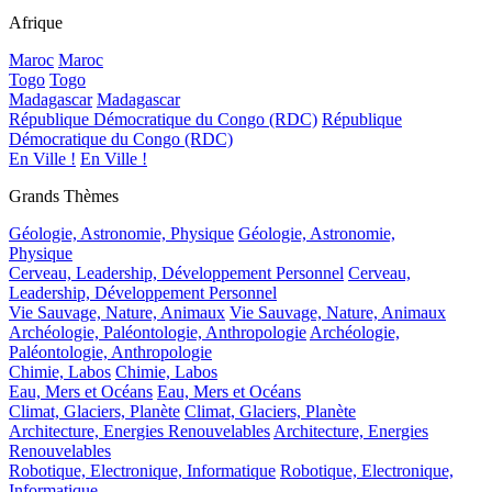
Afrique
Maroc
Maroc
Togo
Togo
Madagascar
Madagascar
République Démocratique du Congo (RDC)
République
Démocratique du Congo (RDC)
En Ville !
En Ville !
Grands Thèmes
Géologie, Astronomie, Physique
Géologie, Astronomie,
Physique
Cerveau, Leadership, Développement Personnel
Cerveau,
Leadership, Développement Personnel
Vie Sauvage, Nature, Animaux
Vie Sauvage, Nature, Animaux
Archéologie, Paléontologie, Anthropologie
Archéologie,
Paléontologie, Anthropologie
Chimie, Labos
Chimie, Labos
Eau, Mers et Océans
Eau, Mers et Océans
Climat, Glaciers, Planète
Climat, Glaciers, Planète
Architecture, Energies Renouvelables
Architecture, Energies
Renouvelables
Robotique, Electronique, Informatique
Robotique, Electronique,
Informatique