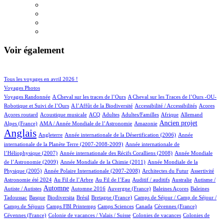
Voir également
27/475
62/475
Tous les voyages en avril 2026 !
50/475
Voyages Photos
4/475
4/475
Voyages Randonnée
A Cheval sur les traces de l’Ours
A Cheval sur les Traces de l’Ours -OU-
2/475
1/475
1/475
1/475
Robotique et Suivi de l’Ours
A l’Affût de la Biodiversité
Accessibilité / Accessibilités
Acores
1/475
27/475
17/475
10/475
2/475
17/475
17/475
Açores routard
Acoustique musicale
ACQ
Adultes
Adultes/Familles
Afrique
Allemand
12/475
2/475
165/475
359/475
Ancien projet
Alpes (France)
AMA / Année Mondiale de l’Astronomie
Amazonie
Anglais
57/475
6/475
13/475
Angleterre
Année internationale de la Désertification (2006)
Année
4/475
internationale de la Planète Terre (2007-2008-2009)
Année internationale de
1/475
12/475
l’Héliophysique (2007)
Année internationale des Récifs Coralliens (2008)
Année Mondiale
2/475
14/475
de l’Astronomie (2009)
Année Mondiale de la Chimie (2011)
Année Mondiale de la
5/475
2/475
1/475
10/475
Physique (2005)
Année Polaire Internationale (2007-2008)
Architectes du Futur
Assertivité
9/475
4/475
1/475
1/475
1/475
Astronomie été 2024
Au Fil de l’Arbre
Au Fil de l’Eau
Auditif / auditifs
Australie
Autisme /
211/475
3/475
5/475
1/475
2/475
Automne
Autiste / Autistes
Automne 2016
Auvergne (France)
Baleines Açores
Baleines
1/475
47/475
1/475
9/475
29/475
Tadoussac
Basque
Biodiversita
Brésil
Bretagne (France)
Camps de Séjour / Camp de Séjour /
1/475
4/475
4/475
2/475
1/475
Camps de Séjours
Camps FBI Printemps
Camps Sciences
Canada
Cévennes (France)
1/475
2/475
3/475
Cévennes (France)
Colonie de vacances / Valais / Suisse
Colonies de vacances
Colonies de