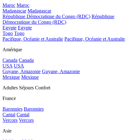
Maroc
Maroc
Madagascar
Madagascar
République Démocratique du Congo (RDC)
République
Démocratique du Congo (RDC)
Egypte
Egypte
Togo
Togo
Pacifique, Océanie et Australie
Pacifique, Océanie et Australie
Amérique
Canada
Canada
USA
USA
Guyane, Amazonie
Guyane, Amazonie
Mexique
Mexique
Adultes Séjours Confort
France
Baronnies
Baronnies
Cantal
Cantal
Vercors
Vercors
Asie