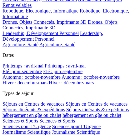
Renouvelables
Robotique, Electronique, Informatique
Robotique, Electronique,
Informatique
Drones, Objets Connectés, Imprimante 3D
Drones, Objets
Connectés, Imprimante 3D
Leadership, Développement Personnel
Leadership,
Développement Personnel
Agriculture, Santé
Agriculture, Santé
Dates
Printemps : avril-mai
Printemps : avril-mai
Été : juin-septembre
Été : juin-septembre
Automne : octobre-novembre
Automne : octobre-novembre
Hiver : décembre-mars
Hiver : décembre-mars
Types de séjour
Séjours en Centres de vacances
Séjours en Centres de vacances
Séjours itinérants & expéditions
Séjours itinérants & expéditions
hébergement en gîte ou chalet
hébergement en gîte ou chalet
Sciences et Sports
Sciences et Sports
Sciences pour l’Urgence
Sciences pour l’Urgence
Journalisme Scientifique
Journalisme Scientifique