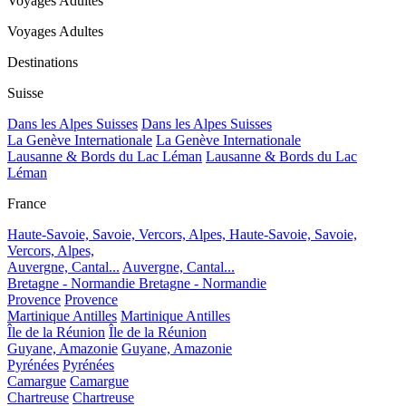
Voyages Adultes
Voyages Adultes
Destinations
Suisse
Dans les Alpes Suisses
Dans les Alpes Suisses
La Genève Internationale
La Genève Internationale
Lausanne & Bords du Lac Léman
Lausanne & Bords du Lac
Léman
France
Haute-Savoie, Savoie, Vercors, Alpes,
Haute-Savoie, Savoie,
Vercors, Alpes,
Auvergne, Cantal...
Auvergne, Cantal...
Bretagne - Normandie
Bretagne - Normandie
Provence
Provence
Martinique Antilles
Martinique Antilles
Île de la Réunion
Île de la Réunion
Guyane, Amazonie
Guyane, Amazonie
Pyrénées
Pyrénées
Camargue
Camargue
Chartreuse
Chartreuse