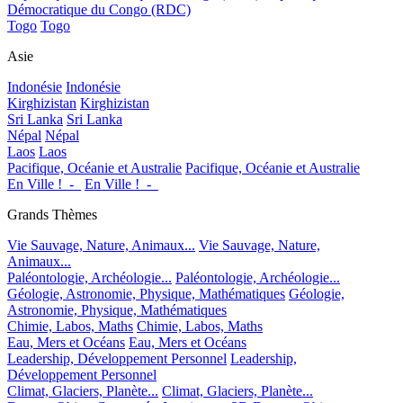
Démocratique du Congo (RDC)
Togo
Togo
Asie
Indonésie
Indonésie
Kirghizistan
Kirghizistan
Sri Lanka
Sri Lanka
Népal
Népal
Laos
Laos
Pacifique, Océanie et Australie
Pacifique, Océanie et Australie
En Ville !_-_
En Ville !_-_
Grands Thèmes
Vie Sauvage, Nature, Animaux...
Vie Sauvage, Nature,
Animaux...
Paléontologie, Archéologie...
Paléontologie, Archéologie...
Géologie, Astronomie, Physique, Mathématiques
Géologie,
Astronomie, Physique, Mathématiques
Chimie, Labos, Maths
Chimie, Labos, Maths
Eau, Mers et Océans
Eau, Mers et Océans
Leadership, Développement Personnel
Leadership,
Développement Personnel
Climat, Glaciers, Planète...
Climat, Glaciers, Planète...