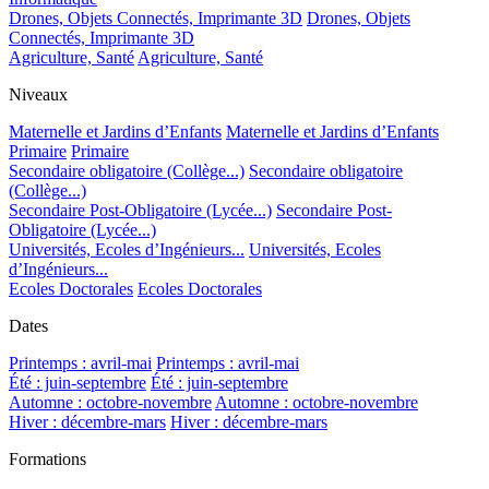
Drones, Objets Connectés, Imprimante 3D
Drones, Objets
Connectés, Imprimante 3D
Agriculture, Santé
Agriculture, Santé
Niveaux
Maternelle et Jardins d’Enfants
Maternelle et Jardins d’Enfants
Primaire
Primaire
Secondaire obligatoire (Collège...)
Secondaire obligatoire
(Collège...)
Secondaire Post-Obligatoire (Lycée...)
Secondaire Post-
Obligatoire (Lycée...)
Universités, Ecoles d’Ingénieurs...
Universités, Ecoles
d’Ingénieurs...
Ecoles Doctorales
Ecoles Doctorales
Dates
Printemps : avril-mai
Printemps : avril-mai
Été : juin-septembre
Été : juin-septembre
Automne : octobre-novembre
Automne : octobre-novembre
Hiver : décembre-mars
Hiver : décembre-mars
Formations