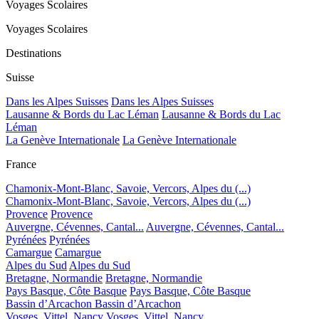
Voyages Scolaires
Voyages Scolaires
Destinations
Suisse
Dans les Alpes Suisses
Dans les Alpes Suisses
Lausanne & Bords du Lac Léman
Lausanne & Bords du Lac
Léman
La Genève Internationale
La Genève Internationale
France
Chamonix-Mont-Blanc, Savoie, Vercors, Alpes du (...)
Chamonix-Mont-Blanc, Savoie, Vercors, Alpes du (...)
Provence
Provence
Auvergne, Cévennes, Cantal...
Auvergne, Cévennes, Cantal...
Pyrénées
Pyrénées
Camargue
Camargue
Alpes du Sud
Alpes du Sud
Bretagne, Normandie
Bretagne, Normandie
Pays Basque, Côte Basque
Pays Basque, Côte Basque
Bassin d’Arcachon
Bassin d’Arcachon
Vosges, Vittel, Nancy
Vosges, Vittel, Nancy