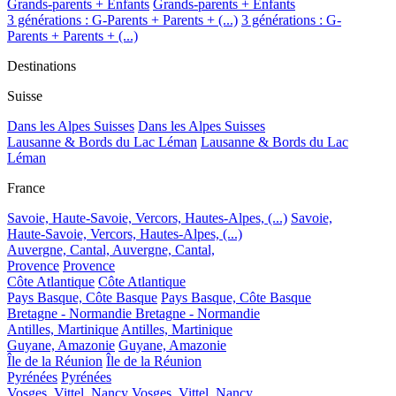
Grands-parents + Enfants
Grands-parents + Enfants
3 générations : G-Parents + Parents + (...)
3 générations : G-
Parents + Parents + (...)
Destinations
Suisse
Dans les Alpes Suisses
Dans les Alpes Suisses
Lausanne & Bords du Lac Léman
Lausanne & Bords du Lac
Léman
France
Savoie, Haute-Savoie, Vercors, Hautes-Alpes, (...)
Savoie,
Haute-Savoie, Vercors, Hautes-Alpes, (...)
Auvergne, Cantal,
Auvergne, Cantal,
Provence
Provence
Côte Atlantique
Côte Atlantique
Pays Basque, Côte Basque
Pays Basque, Côte Basque
Bretagne - Normandie
Bretagne - Normandie
Antilles, Martinique
Antilles, Martinique
Guyane, Amazonie
Guyane, Amazonie
Île de la Réunion
Île de la Réunion
Pyrénées
Pyrénées
Vosges, Vittel, Nancy
Vosges, Vittel, Nancy