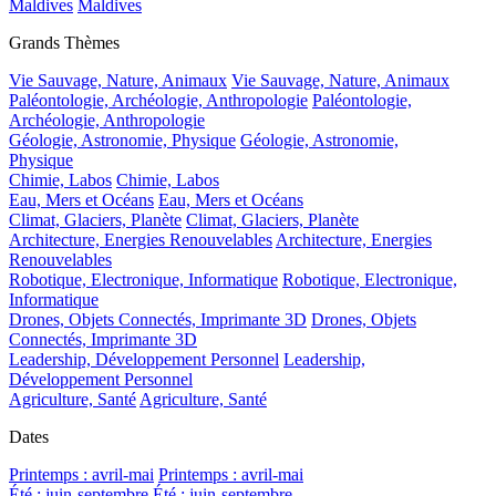
Maldives
Maldives
Grands Thèmes
Vie Sauvage, Nature, Animaux
Vie Sauvage, Nature, Animaux
Paléontologie, Archéologie, Anthropologie
Paléontologie,
Archéologie, Anthropologie
Géologie, Astronomie, Physique
Géologie, Astronomie,
Physique
Chimie, Labos
Chimie, Labos
Eau, Mers et Océans
Eau, Mers et Océans
Climat, Glaciers, Planète
Climat, Glaciers, Planète
Architecture, Energies Renouvelables
Architecture, Energies
Renouvelables
Robotique, Electronique, Informatique
Robotique, Electronique,
Informatique
Drones, Objets Connectés, Imprimante 3D
Drones, Objets
Connectés, Imprimante 3D
Leadership, Développement Personnel
Leadership,
Développement Personnel
Agriculture, Santé
Agriculture, Santé
Dates
Printemps : avril-mai
Printemps : avril-mai
Été : juin-septembre
Été : juin-septembre