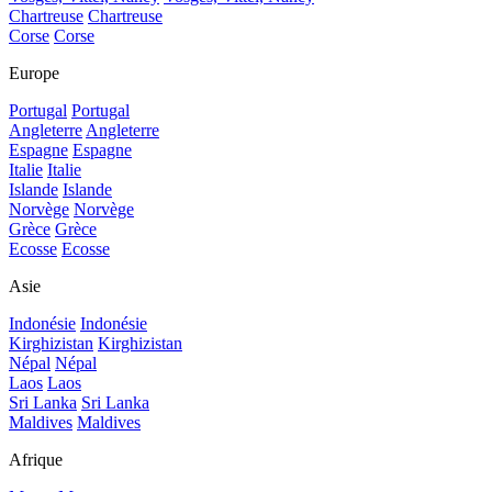
Chartreuse
Chartreuse
Corse
Corse
Europe
Portugal
Portugal
Angleterre
Angleterre
Espagne
Espagne
Italie
Italie
Islande
Islande
Norvège
Norvège
Grèce
Grèce
Ecosse
Ecosse
Asie
Indonésie
Indonésie
Kirghizistan
Kirghizistan
Népal
Népal
Laos
Laos
Sri Lanka
Sri Lanka
Maldives
Maldives
Afrique