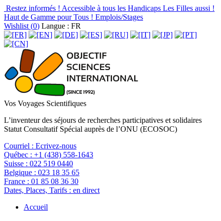
Restez informés !
Accessible à tous les Handicaps
Les Filles aussi !
Haut de Gamme pour Tous !
Emplois/Stages
Wishlist (
0
)
Langue : FR
Vos Voyages Scientifiques
L’inventeur des séjours de recherches participatives et solidaires
Statut Consultatif Spécial auprès de l’ONU (ECOSOC)
Courriel :
Ecrivez-nous
Québec :
+1 (438) 558-1643
Suisse :
022 519 0440
Belgique :
023 18 35 65
France :
01 85 08 36 30
Dates, Places, Tarifs :
en direct
Accueil