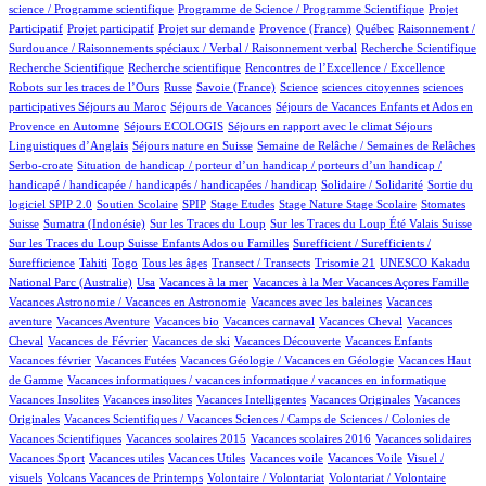
2/475
1/475
science / Programme scientifique
Programme de Science / Programme Scientifique
Projet
1/475
12/475
26/475
3/475
1/475
Participatif
Projet participatif
Projet sur demande
Provence (France)
Québec
Raisonnement /
1/475
1/475
Surdouance / Raisonnements spéciaux / Verbal / Raisonnement verbal
Recherche Scientifique
1/475
1/475
3/475
Recherche Scientifique
Recherche scientifique
Rencontres de l’Excellence / Excellence
28/475
4/475
3/475
1/475
1/475
Robots sur les traces de l’Ours
Russe
Savoie (France)
Science
sciences citoyennes
sciences
1/475
27/475
16/475
participatives
Séjours au Maroc
Séjours de Vacances
Séjours de Vacances Enfants et Ados en
3/475
11/475
59/475
Provence en Automne
Séjours ECOLOGIS
Séjours en rapport avec le climat
Séjours
7/475
27/475
4/475
Linguistiques d’Anglais
Séjours nature en Suisse
Semaine de Relâche / Semaines de Relâches
1/475
Serbo-croate
Situation de handicap / porteur d’un handicap / porteurs d’un handicap /
2/475
3/475
handicapé / handicapée / handicapés / handicapées / handicap
Solidaire / Solidarité
Sortie du
19/475
3/475
1/475
1/475
3/475
1/475
77/475
logiciel SPIP 2.0
Soutien Scolaire
SPIP
Stage Etudes
Stage Nature
Stage Scolaire
Stomates
7/475
2/475
4/475
3/475
Suisse
Sumatra (Indonésie)
Sur les Traces du Loup
Sur les Traces du Loup Été Valais Suisse
1/475
Sur les Traces du Loup Suisse Enfants Ados ou Familles
Surefficient / Surefficients /
8/475
6/475
9/475
27/475
1/475
1/475
Surefficience
Tahiti
Togo
Tous les âges
Transect / Transects
Trisomie 21
UNESCO Kakadu
5/475
1/475
1/475
1/475
10/475
National Parc (Australie)
Usa
Vacances à la mer
Vacances à la Mer
Vacances Açores Famille
1/475
1/475
Vacances Astronomie / Vacances en Astronomie
Vacances avec les baleines
Vacances
3/475
1/475
1/475
34/475
1/475
aventure
Vacances Aventure
Vacances bio
Vacances carnaval
Vacances Cheval
Vacances
15/475
1/475
1/475
9/475
1/475
Cheval
Vacances de Février
Vacances de ski
Vacances Découverte
Vacances Enfants
2/475
6/475
1/475
Vacances février
Vacances Futées
Vacances Géologie / Vacances en Géologie
Vacances Haut
1/475
1/475
de Gamme
Vacances informatiques / vacances informatique / vacances en informatique
1/475
1/475
2/475
1/475
Vacances Insolites
Vacances insolites
Vacances Intelligentes
Vacances Originales
Vacances
3/475
Originales
Vacances Scientifiques / Vacances Sciences / Camps de Sciences / Colonies de
1/475
1/475
1/475
1/475
Vacances Scientifiques
Vacances scolaires 2015
Vacances scolaires 2016
Vacances solidaires
1/475
1/475
1/475
1/475
1/475
Vacances Sport
Vacances utiles
Vacances Utiles
Vacances voile
Vacances Voile
Visuel /
3/475
1/475
1/475
25/475
visuels
Volcans Vacances de Printemps
Volontaire / Volontariat
Volontariat / Volontaire