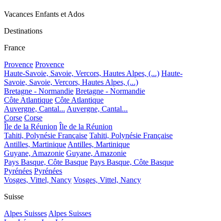
Vacances Enfants et Ados
Destinations
France
Provence
Provence
Haute-Savoie, Savoie, Vercors, Hautes Alpes, (...)
Haute-
Savoie, Savoie, Vercors, Hautes Alpes, (...)
Bretagne - Normandie
Bretagne - Normandie
Côte Atlantique
Côte Atlantique
Auvergne, Cantal...
Auvergne, Cantal...
Corse
Corse
Île de la Réunion
Île de la Réunion
Tahiti, Polynésie Française
Tahiti, Polynésie Française
Antilles, Martinique
Antilles, Martinique
Guyane, Amazonie
Guyane, Amazonie
Pays Basque, Côte Basque
Pays Basque, Côte Basque
Pyrénées
Pyrénées
Vosges, Vittel, Nancy
Vosges, Vittel, Nancy
Suisse
Alpes Suisses
Alpes Suisses