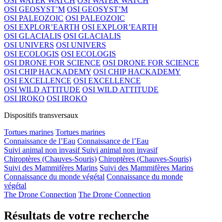
OSI WATER WATCH
OSI WATER WATCH
OSI GEOSYST’M
OSI GEOSYST’M
OSI PALEOZOIC
OSI PALEOZOIC
OSI EXPLOR’EARTH
OSI EXPLOR’EARTH
OSI GLACIALIS
OSI GLACIALIS
OSI UNIVERS
OSI UNIVERS
OSI ECOLOGIS
OSI ECOLOGIS
OSI DRONE FOR SCIENCE
OSI DRONE FOR SCIENCE
OSI CHIP HACKADEMY
OSI CHIP HACKADEMY
OSI EXCELLENCE
OSI EXCELLENCE
OSI WILD ATTITUDE
OSI WILD ATTITUDE
OSI IROKO
OSI IROKO
Dispositifs transversaux
Tortues marines
Tortues marines
Connaissance de l’Eau
Connaissance de l’Eau
Suivi animal non invasif
Suivi animal non invasif
Chiroptères (Chauves-Souris)
Chiroptères (Chauves-Souris)
Suivi des Mammifères Marins
Suivi des Mammifères Marins
Connaissance du monde végétal
Connaissance du monde
végétal
The Drone Connection
The Drone Connection
Résultats de votre recherche