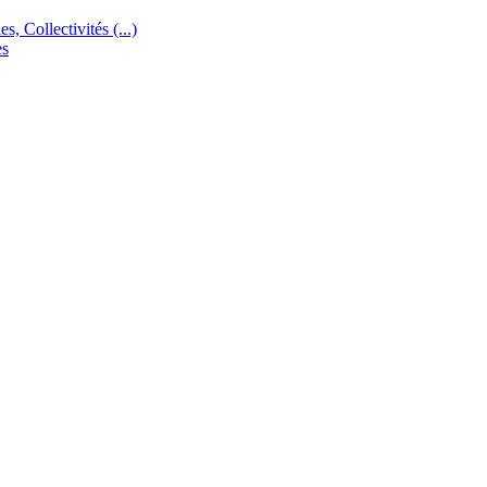
s, Collectivités (...)
es