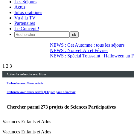
Les Séjours
Actus
Infos pratiques
Vu à la TV
Partenaires
Le Concept !
NEWS : Cet Automne : tous les séjours
NEWS : Nouvel-An et Février
NEWS : Spécial Toussaint : Halloween au Fi
1
2
3
Activer la recherche avec filtres
Recherche avec filtres activée
Recherche avec filtres activée (Cliquer pour désactiver)
Chercher parmi
273
projets de Sciences Participatives
Vacances Enfants et Ados
Vacances Enfants et Ados