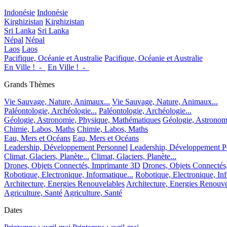
Indonésie
Indonésie
Kirghizistan
Kirghizistan
Sri Lanka
Sri Lanka
Népal
Népal
Laos
Laos
Pacifique, Océanie et Australie
Pacifique, Océanie et Australie
En Ville !_-_
En Ville !_-_
Grands Thèmes
Vie Sauvage, Nature, Animaux...
Vie Sauvage, Nature, Animaux...
Paléontologie, Archéologie...
Paléontologie, Archéologie...
Géologie, Astronomie, Physique, Mathématiques
Géologie, Astronom
Chimie, Labos, Maths
Chimie, Labos, Maths
Eau, Mers et Océans
Eau, Mers et Océans
Leadership, Développement Personnel
Leadership, Développement P
Climat, Glaciers, Planète...
Climat, Glaciers, Planète...
Drones, Objets Connectés, Imprimante 3D
Drones, Objets Connectés
Robotique, Electronique, Informatique...
Robotique, Electronique, Inf
Architecture, Energies Renouvelables
Architecture, Energies Renouve
Agriculture, Santé
Agriculture, Santé
Dates