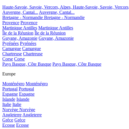
Haute-Savoie, Savoie, Vercors, Alpes,
Haute-Savoie, Savoie, Vercors
Auvergne, Cantal...
Auvergne, Cantal...
Bretagne - Normandie
Bretagne - Normandie
Provence
Provence
Martinique Antilles
Martinique Antilles
Île de la Réunion
Île de la Réunion
Guyane, Amazonie
Guyane, Amazonie
Pyrénées
Pyrénées
Camargue
Camargue
Chartreuse
Chartreuse
Corse
Corse
Pays Basque, Côte Basque
Pays Basque, Côte Basque
Europe
Monténégro
Monténégro
Portugal
Portugal
Espagne
Espagne
Islande
Islande
Italie
Italie
Norvège
Norvège
Angleterre
Angleterre
Grèce
Grèce
Ecosse
Ecosse