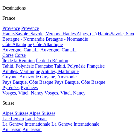
Destinations
France
Provence
Provence
Haute-Savoie, Savoie, Vercors, Hautes Alpes, (...)
Haute-Savoie, Savoi
Bretagne - Normandie
Bretagne - Normandie
Côte Atlantique
Côte Atlantique
Auvergne, Cantal...
Auvergne, Cantal...
Corse
Corse
Île de la Réunion
Île de la Réunion
Tahiti, Polynésie Française
Tahiti, Polynésie Française
Antilles, Martinique
Antilles, Martinique
Guyane, Amazonie
Guyane, Amazonie
Pays Basque, Côte Basque
Pays Basque, Côte Basque
Pyrénées
Pyrénées
Vosges, Vittel, Nancy
Vosges, Vittel, Nancy
Suisse
Alpes Suisses
Alpes Suisses
Lac Léman
Lac Léman
La Genève Internationale
La Genève Internationale
Au Tessin
Au Tessin