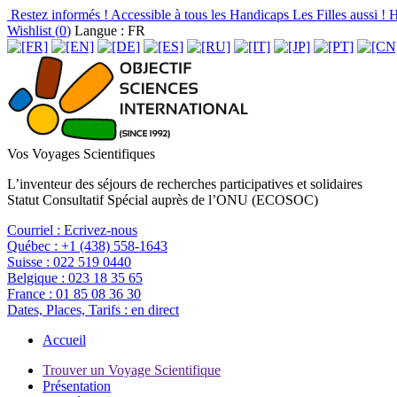
Restez informés !
Accessible à tous les Handicaps
Les Filles aussi !
H
Wishlist (
0
)
Langue : FR
Vos Voyages Scientifiques
L’inventeur des séjours de recherches participatives et solidaires
Statut Consultatif Spécial auprès de l’ONU (ECOSOC)
Courriel :
Ecrivez-nous
Québec :
+1 (438) 558-1643
Suisse :
022 519 0440
Belgique :
023 18 35 65
France :
01 85 08 36 30
Dates, Places, Tarifs :
en direct
Accueil
Trouver un Voyage Scientifique
Présentation