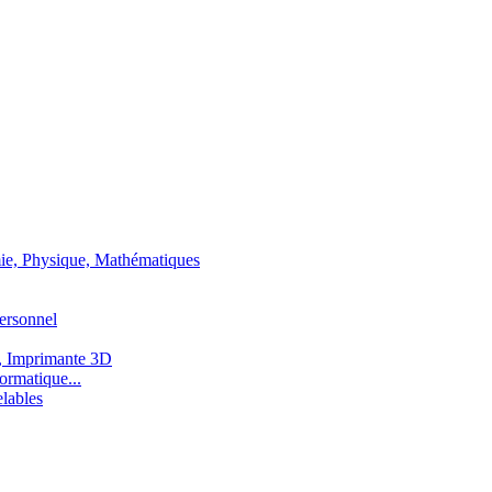
ie, Physique, Mathématiques
ersonnel
, Imprimante 3D
ormatique...
lables