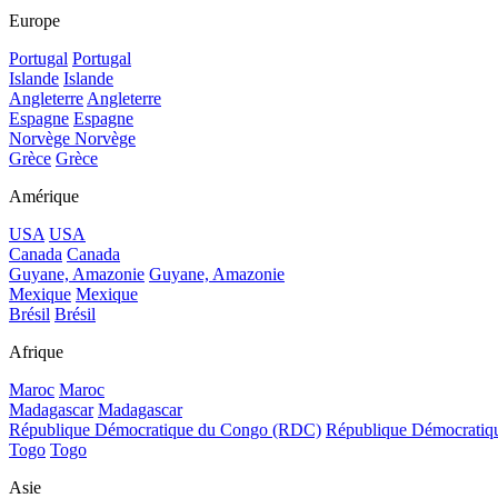
Europe
Portugal
Portugal
Islande
Islande
Angleterre
Angleterre
Espagne
Espagne
Norvège
Norvège
Grèce
Grèce
Amérique
USA
USA
Canada
Canada
Guyane, Amazonie
Guyane, Amazonie
Mexique
Mexique
Brésil
Brésil
Afrique
Maroc
Maroc
Madagascar
Madagascar
République Démocratique du Congo (RDC)
République Démocrati
Togo
Togo
Asie