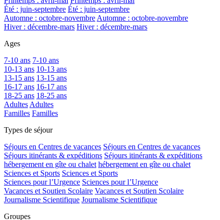
Printemps : avril-mai
Printemps : avril-mai
Été : juin-septembre
Été : juin-septembre
Automne : octobre-novembre
Automne : octobre-novembre
Hiver : décembre-mars
Hiver : décembre-mars
Ages
7-10 ans
7-10 ans
10-13 ans
10-13 ans
13-15 ans
13-15 ans
16-17 ans
16-17 ans
18-25 ans
18-25 ans
Adultes
Adultes
Familles
Familles
Types de séjour
Séjours en Centres de vacances
Séjours en Centres de vacances
Séjours itinérants & expéditions
Séjours itinérants & expéditions
hébergement en gîte ou chalet
hébergement en gîte ou chalet
Sciences et Sports
Sciences et Sports
Sciences pour l’Urgence
Sciences pour l’Urgence
Vacances et Soutien Scolaire
Vacances et Soutien Scolaire
Journalisme Scientifique
Journalisme Scientifique
Groupes