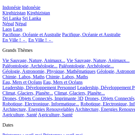
Indonésie
Indonésie
Kirghizistan
Kirghizistan
Sri Lanka
Sri Lanka
Népal
Népal
Laos
Laos
Pacifique, Océanie et Australie
Pacifique, Océanie et Australie
En Ville !_-_
En Ville !_-_
Grands Thèmes
Vie Sauvage, Nature, Animaux...
Vie Sauvage, Nature, Animaux...
Paléontologie, Archéologie...
Paléontologie, Archéologie...
Géologie, Astronomie, Physique, Mathématiques
Géologie, Astronom
Chimie, Labos, Maths
Chimie, Labos, Maths
Eau, Mers et Océans
Eau, Mers et Océans
Leadership, Développement Personnel
Leadership, Développement P
Climat, Glaciers, Planète...
Climat, Glaciers, Planète...
Drones, Objets Connectés, Imprimante 3D
Drones, Objets Connectés
Robotique, Electronique, Informatique...
Robotique, Electronique, Inf
Architecture, Energies Renouvelables
Architecture, Energies Renouve
Agriculture, Santé
Agriculture, Santé
Dates