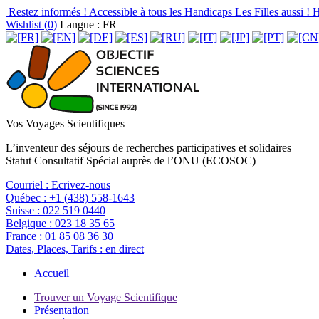
Restez informés !
Accessible à tous les Handicaps
Les Filles aussi !
H
Wishlist (
0
)
Langue : FR
Vos Voyages Scientifiques
L’inventeur des séjours de recherches participatives et solidaires
Statut Consultatif Spécial auprès de l’ONU (ECOSOC)
Courriel :
Ecrivez-nous
Québec :
+1 (438) 558-1643
Suisse :
022 519 0440
Belgique :
023 18 35 65
France :
01 85 08 36 30
Dates, Places, Tarifs :
en direct
Accueil
Trouver un Voyage Scientifique
Présentation