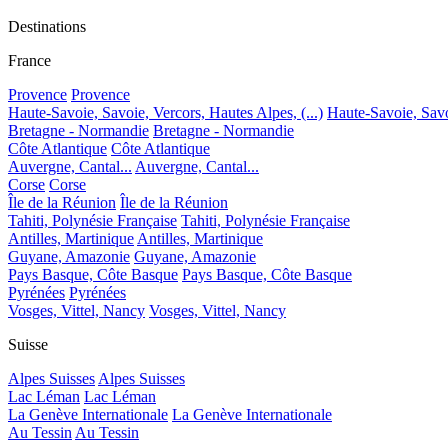
Destinations
France
Provence
Provence
Haute-Savoie, Savoie, Vercors, Hautes Alpes, (...)
Haute-Savoie, Savoi
Bretagne - Normandie
Bretagne - Normandie
Côte Atlantique
Côte Atlantique
Auvergne, Cantal...
Auvergne, Cantal...
Corse
Corse
Île de la Réunion
Île de la Réunion
Tahiti, Polynésie Française
Tahiti, Polynésie Française
Antilles, Martinique
Antilles, Martinique
Guyane, Amazonie
Guyane, Amazonie
Pays Basque, Côte Basque
Pays Basque, Côte Basque
Pyrénées
Pyrénées
Vosges, Vittel, Nancy
Vosges, Vittel, Nancy
Suisse
Alpes Suisses
Alpes Suisses
Lac Léman
Lac Léman
La Genève Internationale
La Genève Internationale
Au Tessin
Au Tessin