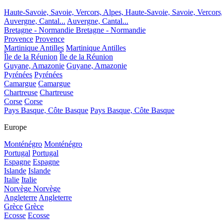
Haute-Savoie, Savoie, Vercors, Alpes,
Haute-Savoie, Savoie, Vercors
Auvergne, Cantal...
Auvergne, Cantal...
Bretagne - Normandie
Bretagne - Normandie
Provence
Provence
Martinique Antilles
Martinique Antilles
Île de la Réunion
Île de la Réunion
Guyane, Amazonie
Guyane, Amazonie
Pyrénées
Pyrénées
Camargue
Camargue
Chartreuse
Chartreuse
Corse
Corse
Pays Basque, Côte Basque
Pays Basque, Côte Basque
Europe
Monténégro
Monténégro
Portugal
Portugal
Espagne
Espagne
Islande
Islande
Italie
Italie
Norvège
Norvège
Angleterre
Angleterre
Grèce
Grèce
Ecosse
Ecosse