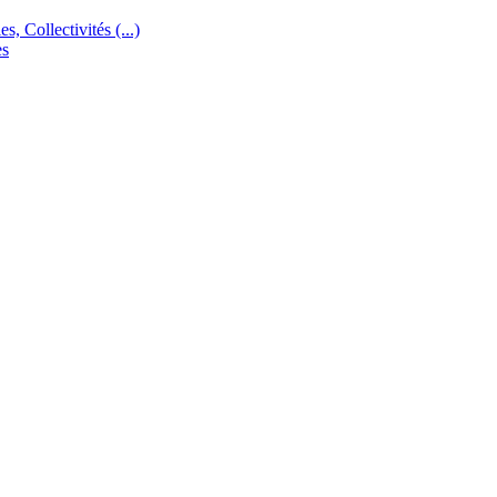
s, Collectivités (...)
es