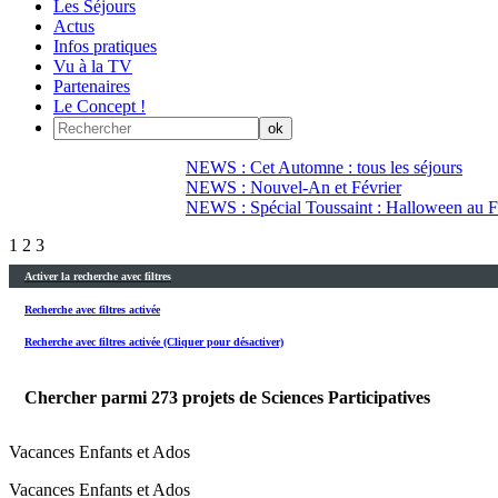
Les Séjours
Actus
Infos pratiques
Vu à la TV
Partenaires
Le Concept !
NEWS : Cet Automne : tous les séjours
NEWS : Nouvel-An et Février
NEWS : Spécial Toussaint : Halloween au Fi
1
2
3
Activer la recherche avec filtres
Recherche avec filtres activée
Recherche avec filtres activée (Cliquer pour désactiver)
Chercher parmi
273
projets de Sciences Participatives
Vacances Enfants et Ados
Vacances Enfants et Ados