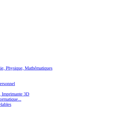
ie, Physique, Mathématiques
ersonnel
, Imprimante 3D
ormatique...
lables