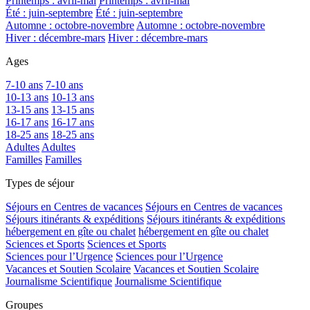
Printemps : avril-mai
Printemps : avril-mai
Été : juin-septembre
Été : juin-septembre
Automne : octobre-novembre
Automne : octobre-novembre
Hiver : décembre-mars
Hiver : décembre-mars
Ages
7-10 ans
7-10 ans
10-13 ans
10-13 ans
13-15 ans
13-15 ans
16-17 ans
16-17 ans
18-25 ans
18-25 ans
Adultes
Adultes
Familles
Familles
Types de séjour
Séjours en Centres de vacances
Séjours en Centres de vacances
Séjours itinérants & expéditions
Séjours itinérants & expéditions
hébergement en gîte ou chalet
hébergement en gîte ou chalet
Sciences et Sports
Sciences et Sports
Sciences pour l’Urgence
Sciences pour l’Urgence
Vacances et Soutien Scolaire
Vacances et Soutien Scolaire
Journalisme Scientifique
Journalisme Scientifique
Groupes