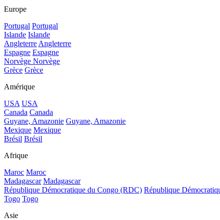
Europe
Portugal
Portugal
Islande
Islande
Angleterre
Angleterre
Espagne
Espagne
Norvège
Norvège
Grèce
Grèce
Amérique
USA
USA
Canada
Canada
Guyane, Amazonie
Guyane, Amazonie
Mexique
Mexique
Brésil
Brésil
Afrique
Maroc
Maroc
Madagascar
Madagascar
République Démocratique du Congo (RDC)
République Démocrati
Togo
Togo
Asie