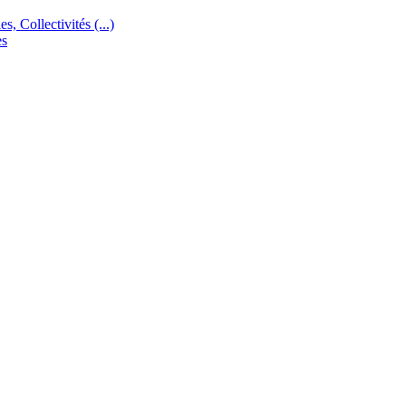
s, Collectivités (...)
es