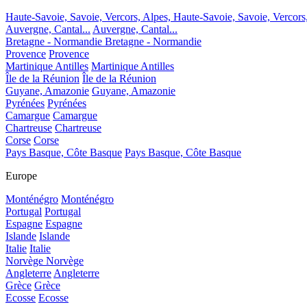
Haute-Savoie, Savoie, Vercors, Alpes,
Haute-Savoie, Savoie, Vercors
Auvergne, Cantal...
Auvergne, Cantal...
Bretagne - Normandie
Bretagne - Normandie
Provence
Provence
Martinique Antilles
Martinique Antilles
Île de la Réunion
Île de la Réunion
Guyane, Amazonie
Guyane, Amazonie
Pyrénées
Pyrénées
Camargue
Camargue
Chartreuse
Chartreuse
Corse
Corse
Pays Basque, Côte Basque
Pays Basque, Côte Basque
Europe
Monténégro
Monténégro
Portugal
Portugal
Espagne
Espagne
Islande
Islande
Italie
Italie
Norvège
Norvège
Angleterre
Angleterre
Grèce
Grèce
Ecosse
Ecosse