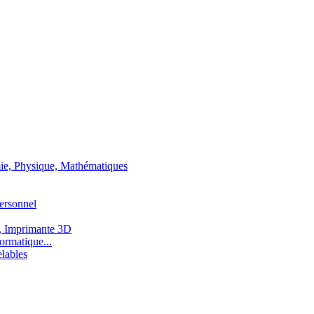
ie, Physique, Mathématiques
ersonnel
, Imprimante 3D
ormatique...
lables