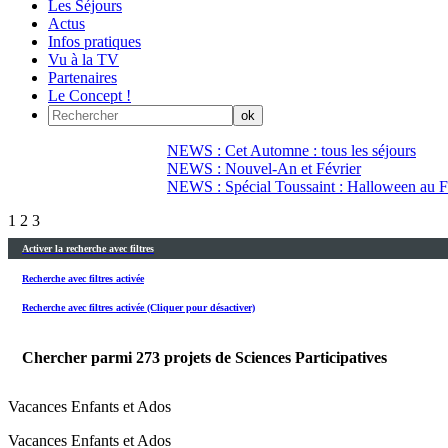
Les Séjours
Actus
Infos pratiques
Vu à la TV
Partenaires
Le Concept !
NEWS : Cet Automne : tous les séjours
NEWS : Nouvel-An et Février
NEWS : Spécial Toussaint : Halloween au Fi
1
2
3
Activer la recherche avec filtres
Recherche avec filtres activée
Recherche avec filtres activée (Cliquer pour désactiver)
Chercher parmi
273
projets de Sciences Participatives
Vacances Enfants et Ados
Vacances Enfants et Ados