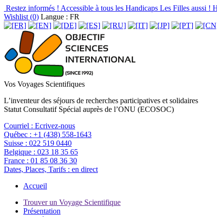
Restez informés !
Accessible à tous les Handicaps
Les Filles aussi !
H
Wishlist (
0
)
Langue : FR
Vos Voyages Scientifiques
L’inventeur des séjours de recherches participatives et solidaires
Statut Consultatif Spécial auprès de l’ONU (ECOSOC)
Courriel :
Ecrivez-nous
Québec :
+1 (438) 558-1643
Suisse :
022 519 0440
Belgique :
023 18 35 65
France :
01 85 08 36 30
Dates, Places, Tarifs :
en direct
Accueil
Trouver un Voyage Scientifique
Présentation