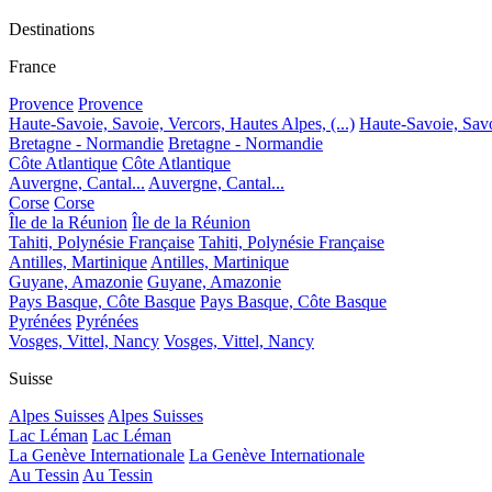
Destinations
France
Provence
Provence
Haute-Savoie, Savoie, Vercors, Hautes Alpes, (...)
Haute-Savoie, Savoi
Bretagne - Normandie
Bretagne - Normandie
Côte Atlantique
Côte Atlantique
Auvergne, Cantal...
Auvergne, Cantal...
Corse
Corse
Île de la Réunion
Île de la Réunion
Tahiti, Polynésie Française
Tahiti, Polynésie Française
Antilles, Martinique
Antilles, Martinique
Guyane, Amazonie
Guyane, Amazonie
Pays Basque, Côte Basque
Pays Basque, Côte Basque
Pyrénées
Pyrénées
Vosges, Vittel, Nancy
Vosges, Vittel, Nancy
Suisse
Alpes Suisses
Alpes Suisses
Lac Léman
Lac Léman
La Genève Internationale
La Genève Internationale
Au Tessin
Au Tessin