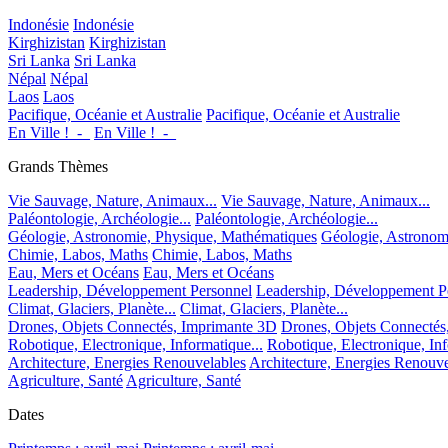
Indonésie
Indonésie
Kirghizistan
Kirghizistan
Sri Lanka
Sri Lanka
Népal
Népal
Laos
Laos
Pacifique, Océanie et Australie
Pacifique, Océanie et Australie
En Ville !_-_
En Ville !_-_
Grands Thèmes
Vie Sauvage, Nature, Animaux...
Vie Sauvage, Nature, Animaux...
Paléontologie, Archéologie...
Paléontologie, Archéologie...
Géologie, Astronomie, Physique, Mathématiques
Géologie, Astronom
Chimie, Labos, Maths
Chimie, Labos, Maths
Eau, Mers et Océans
Eau, Mers et Océans
Leadership, Développement Personnel
Leadership, Développement P
Climat, Glaciers, Planète...
Climat, Glaciers, Planète...
Drones, Objets Connectés, Imprimante 3D
Drones, Objets Connectés
Robotique, Electronique, Informatique...
Robotique, Electronique, Inf
Architecture, Energies Renouvelables
Architecture, Energies Renouve
Agriculture, Santé
Agriculture, Santé
Dates