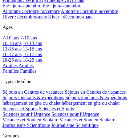
Printemps : avril-mai
Printemps : avril-mai
Été : juin-septembre
Été : juin-septembre
Automne : octobre-novembre
Automne : octobre-novembre
Hiver : décembre-mars
Hiver : décembre-mars
Ages
7-10 ans
7-10 ans
10-13 ans
10-13 ans
13-15 ans
13-15 ans
16-17 ans
16-17 ans
18-25 ans
18-25 ans
Adultes
Adultes
Familles
Familles
Types de séjour
Séjours en Centres de vacances
Séjours en Centres de vacances
Séjours itinérants & expéditions
Séjours itinérants & expéditions
hébergement en gîte ou chalet
hébergement en gîte ou chalet
Sciences et Sports
Sciences et Sports
Sciences pour l’Urgence
Sciences pour l’Urgence
Vacances et Soutien Scolaire
Vacances et Soutien Scolaire
Journalisme Scientifique
Journalisme Scientifique
Groupes