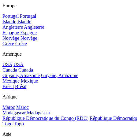
Europe
Portugal
Portugal
Islande
Islande
Angleterre
Angleterre
Espagne
Espagne
Norvège
Norvège
Grèce
Grèce
Amérique
USA
USA
Canada
Canada
Guyane, Amazonie
Guyane, Amazonie
Mexique
Mexique
Brésil
Brésil
Afrique
Maroc
Maroc
Madagascar
Madagascar
République Démocratique du Congo (RDC)
République Démocrati
Togo
Togo
Asie