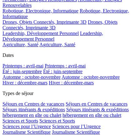
Renouvelables
Robotique, Electronique, Informatique
Robotique, Electronique,
Informatique
Drones, Objets Connectés, Imprimante 3D
Drones, Objets
Connectés, Imprimante 3D
Leadership, Développement Personnel
Leadership,
Développement Personnel
Agriculture, Santé
Agriculture, Santé
Dates
Printemps : avril-mai
Printemps : avril-mai
Été : juin-septembre
Été : juin-septembre
Automne : octobre-novembre
Automne : octobre-novembre
Hiver : décembre-mars
Hiver : décembre-mars
Types de séjour
Séjours en Centres de vacances
Séjours en Centres de vacances
Séjours itinérants & expéditions
Séjours itinérants & expéditions
hébergement en gîte ou chalet
hébergement en gîte ou chalet
Sciences et Sports
Sciences et Sports
Sciences pour l’Urgence
Sciences pour l’Urgence
Journalisme Scientifique
Journalisme Scientifique