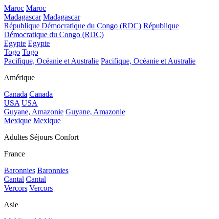
Maroc
Maroc
Madagascar
Madagascar
République Démocratique du Congo (RDC)
République
Démocratique du Congo (RDC)
Egypte
Egypte
Togo
Togo
Pacifique, Océanie et Australie
Pacifique, Océanie et Australie
Amérique
Canada
Canada
USA
USA
Guyane, Amazonie
Guyane, Amazonie
Mexique
Mexique
Adultes Séjours Confort
France
Baronnies
Baronnies
Cantal
Cantal
Vercors
Vercors
Asie