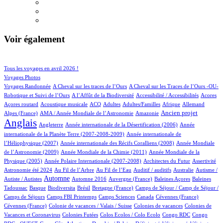
Voir également
67/741
108/741
Tous les voyages en avril 2026 !
90/741
Voyages Photos
4/741
4/741
Voyages Randonnée
A Cheval sur les traces de l’Ours
A Cheval sur les Traces de l’Ours -OU-
4/741
1/741
4/741
1/741
Robotique et Suivi de l’Ours
A l’Affût de la Biodiversité
Accessibilité / Accessibilités
Acores
2/741
47/741
26/741
12/741
2/741
45/741
23/741
Açores routard
Acoustique musicale
ACQ
Adultes
Adultes/Familles
Afrique
Allemand
12/741
6/741
242/741
571/741
Ancien projet
Alpes (France)
AMA / Année Mondiale de l’Astronomie
Amazonie
Anglais
61/741
6/741
14/741
Angleterre
Année internationale de la Désertification (2006)
Année
4/741
internationale de la Planète Terre (2007-2008-2009)
Année internationale de
1/741
11/741
l’Héliophysique (2007)
Année internationale des Récifs Coralliens (2008)
Année Mondiale
2/741
15/741
de l’Astronomie (2009)
Année Mondiale de la Chimie (2011)
Année Mondiale de la
5/741
2/741
1/741
19/741
Physique (2005)
Année Polaire Internationale (2007-2008)
Architectes du Futur
Assertivité
20/741
11/741
1/741
1/741
1/741
Astronomie été 2024
Au Fil de l’Arbre
Au Fil de l’Eau
Auditif / auditifs
Australie
Autisme /
327/741
4/741
5/741
1/741
2/741
Automne
Autiste / Autistes
Automne 2016
Auvergne (France)
Baleines Açores
Baleines
1/741
74/741
1/741
12/741
53/741
Tadoussac
Basque
Biodiversita
Brésil
Bretagne (France)
Camps de Séjour / Camp de Séjour /
3/741
9/741
7/741
3/741
2/741
Camps de Séjours
Camps FBI Printemps
Camps Sciences
Canada
Cévennes (France)
1/741
3/741
3/741
Cévennes (France)
Colonie de vacances / Valais / Suisse
Colonies de vacances
Colonies de
1/741
1/741
1/741
2/741
Vacances et Coronavirus
Colonies Futées
Colos Ecolos / Colo Ecolo
Congo RDC
Congo
1/741
16/741
1/741
1/741
1/741