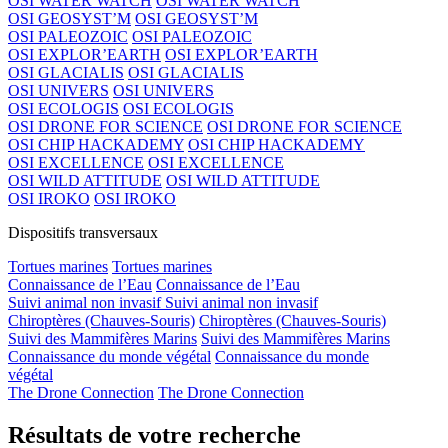
OSI WATER WATCH
OSI WATER WATCH
OSI GEOSYST’M
OSI GEOSYST’M
OSI PALEOZOIC
OSI PALEOZOIC
OSI EXPLOR’EARTH
OSI EXPLOR’EARTH
OSI GLACIALIS
OSI GLACIALIS
OSI UNIVERS
OSI UNIVERS
OSI ECOLOGIS
OSI ECOLOGIS
OSI DRONE FOR SCIENCE
OSI DRONE FOR SCIENCE
OSI CHIP HACKADEMY
OSI CHIP HACKADEMY
OSI EXCELLENCE
OSI EXCELLENCE
OSI WILD ATTITUDE
OSI WILD ATTITUDE
OSI IROKO
OSI IROKO
Dispositifs transversaux
Tortues marines
Tortues marines
Connaissance de l’Eau
Connaissance de l’Eau
Suivi animal non invasif
Suivi animal non invasif
Chiroptères (Chauves-Souris)
Chiroptères (Chauves-Souris)
Suivi des Mammifères Marins
Suivi des Mammifères Marins
Connaissance du monde végétal
Connaissance du monde
végétal
The Drone Connection
The Drone Connection
Résultats de votre recherche