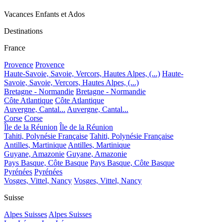
Vacances Enfants et Ados
Destinations
France
Provence
Provence
Haute-Savoie, Savoie, Vercors, Hautes Alpes, (...)
Haute-
Savoie, Savoie, Vercors, Hautes Alpes, (...)
Bretagne - Normandie
Bretagne - Normandie
Côte Atlantique
Côte Atlantique
Auvergne, Cantal...
Auvergne, Cantal...
Corse
Corse
Île de la Réunion
Île de la Réunion
Tahiti, Polynésie Française
Tahiti, Polynésie Française
Antilles, Martinique
Antilles, Martinique
Guyane, Amazonie
Guyane, Amazonie
Pays Basque, Côte Basque
Pays Basque, Côte Basque
Pyrénées
Pyrénées
Vosges, Vittel, Nancy
Vosges, Vittel, Nancy
Suisse
Alpes Suisses
Alpes Suisses