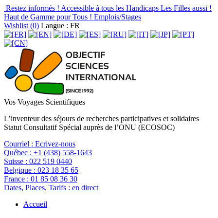
Restez informés !
Accessible à tous les Handicaps
Les Filles aussi !
Haut de Gamme pour Tous !
Emplois/Stages
Wishlist (
0
)
Langue : FR
Vos Voyages Scientifiques
L’inventeur des séjours de recherches participatives et solidaires
Statut Consultatif Spécial auprès de l’ONU (ECOSOC)
Courriel :
Ecrivez-nous
Québec :
+1 (438) 558-1643
Suisse :
022 519 0440
Belgique :
023 18 35 65
France :
01 85 08 36 30
Dates, Places, Tarifs :
en direct
Accueil