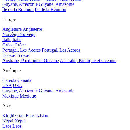
Guyane, Amazonie
Guyane, Amazonie
Île de la Réunion
Île de la Réunion
Europe
Angleterre
Angleterre
Norvège
Norvège
Italie
Italie
Grèce
Grèce
Portugal, Les Acores
Portugal, Les Acores
Ecosse
Ecosse
Australie, Pacifique et Océanie
Australie, Pacifique et Océanie
Amériques
Canada
Canada
USA
USA
Guyane, Amazonie
Guyane, Amazonie
Mexique
Mexique
Asie
Kirghizistan
Kirghizistan
Népal
Népal
Laos
Laos