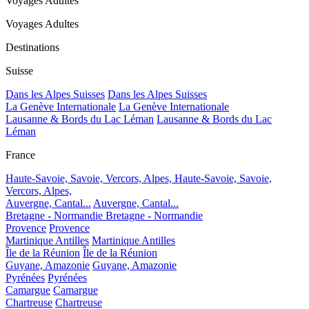
Voyages Adultes
Voyages Adultes
Destinations
Suisse
Dans les Alpes Suisses
Dans les Alpes Suisses
La Genève Internationale
La Genève Internationale
Lausanne & Bords du Lac Léman
Lausanne & Bords du Lac
Léman
France
Haute-Savoie, Savoie, Vercors, Alpes,
Haute-Savoie, Savoie,
Vercors, Alpes,
Auvergne, Cantal...
Auvergne, Cantal...
Bretagne - Normandie
Bretagne - Normandie
Provence
Provence
Martinique Antilles
Martinique Antilles
Île de la Réunion
Île de la Réunion
Guyane, Amazonie
Guyane, Amazonie
Pyrénées
Pyrénées
Camargue
Camargue
Chartreuse
Chartreuse