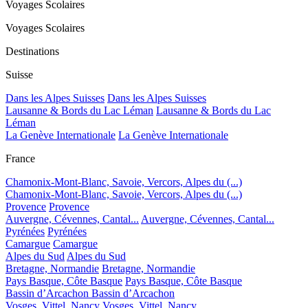
Voyages Scolaires
Voyages Scolaires
Destinations
Suisse
Dans les Alpes Suisses
Dans les Alpes Suisses
Lausanne & Bords du Lac Léman
Lausanne & Bords du Lac
Léman
La Genève Internationale
La Genève Internationale
France
Chamonix-Mont-Blanc, Savoie, Vercors, Alpes du (...)
Chamonix-Mont-Blanc, Savoie, Vercors, Alpes du (...)
Provence
Provence
Auvergne, Cévennes, Cantal...
Auvergne, Cévennes, Cantal...
Pyrénées
Pyrénées
Camargue
Camargue
Alpes du Sud
Alpes du Sud
Bretagne, Normandie
Bretagne, Normandie
Pays Basque, Côte Basque
Pays Basque, Côte Basque
Bassin d’Arcachon
Bassin d’Arcachon
Vosges, Vittel, Nancy
Vosges, Vittel, Nancy