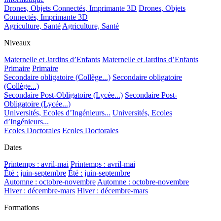
Drones, Objets Connectés, Imprimante 3D
Drones, Objets
Connectés, Imprimante 3D
Agriculture, Santé
Agriculture, Santé
Niveaux
Maternelle et Jardins d’Enfants
Maternelle et Jardins d’Enfants
Primaire
Primaire
Secondaire obligatoire (Collège...)
Secondaire obligatoire
(Collège...)
Secondaire Post-Obligatoire (Lycée...)
Secondaire Post-
Obligatoire (Lycée...)
Universités, Ecoles d’Ingénieurs...
Universités, Ecoles
d’Ingénieurs...
Ecoles Doctorales
Ecoles Doctorales
Dates
Printemps : avril-mai
Printemps : avril-mai
Été : juin-septembre
Été : juin-septembre
Automne : octobre-novembre
Automne : octobre-novembre
Hiver : décembre-mars
Hiver : décembre-mars
Formations