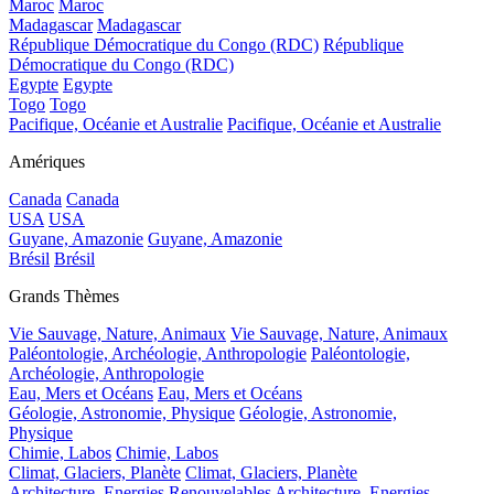
Maroc
Maroc
Madagascar
Madagascar
République Démocratique du Congo (RDC)
République
Démocratique du Congo (RDC)
Egypte
Egypte
Togo
Togo
Pacifique, Océanie et Australie
Pacifique, Océanie et Australie
Amériques
Canada
Canada
USA
USA
Guyane, Amazonie
Guyane, Amazonie
Brésil
Brésil
Grands Thèmes
Vie Sauvage, Nature, Animaux
Vie Sauvage, Nature, Animaux
Paléontologie, Archéologie, Anthropologie
Paléontologie,
Archéologie, Anthropologie
Eau, Mers et Océans
Eau, Mers et Océans
Géologie, Astronomie, Physique
Géologie, Astronomie,
Physique
Chimie, Labos
Chimie, Labos
Climat, Glaciers, Planète
Climat, Glaciers, Planète
Architecture, Energies Renouvelables
Architecture, Energies