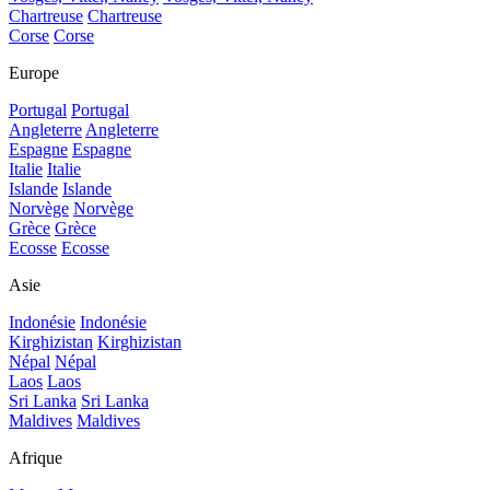
Chartreuse
Chartreuse
Corse
Corse
Europe
Portugal
Portugal
Angleterre
Angleterre
Espagne
Espagne
Italie
Italie
Islande
Islande
Norvège
Norvège
Grèce
Grèce
Ecosse
Ecosse
Asie
Indonésie
Indonésie
Kirghizistan
Kirghizistan
Népal
Népal
Laos
Laos
Sri Lanka
Sri Lanka
Maldives
Maldives
Afrique