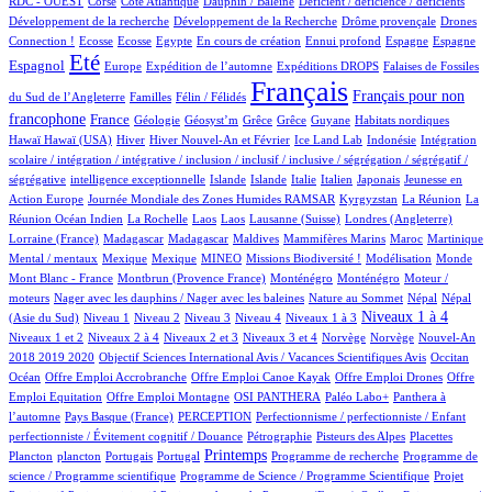
RDC - OUEST
Corse
Côte Atlantique
Dauphin / Baleine
Déficient / déficience / déficients
1/741
1/741
21/741
Développement de la recherche
Développement de la Recherche
Drôme provençale
Drones
1/741
1/741
1/741
15/741
1/741
32/741
16/741
188/741
Connection !
Ecosse
Ecosse
Egypte
En cours de création
Ennui profond
Espagne
Espagne
553/741
11/741
90/741
145/741
3/741
Eté
Espagnol
Europe
Expédition de l’automne
Expéditions DROPS
Falaises de Fossiles
2/741
47/741
741/741
331/741
Français
Français pour non
du Sud de l’Angleterre
Familles
Félin / Félidés
242/741
39/741
1/741
2/741
2/741
1/741
2/741
1/741
francophone
France
Géologie
Géosyst’m
Grêce
Grêce
Guyane
Habitats nordiques
1/741
126/741
18/741
11/741
1/741
1/741
Hawaï
Hawaï (USA)
Hiver
Hiver Nouvel-An et Février
Ice Land Lab
Indonésie
Intégration
scolaire / intégration / intégrative / inclusion / inclusif / inclusive / ségrégation / ségrégatif /
1/741
12/741
11/741
6/741
52/741
4/741
2/741
ségrégative
intelligence exceptionnelle
Islande
Islande
Italie
Italien
Japonais
Jeunesse en
5/741
48/741
4/741
3/741
Action Europe
Journée Mondiale des Zones Humides RAMSAR
Kyrgyzstan
La Réunion
La
1/741
1/741
1/741
5/741
58/741
2/741
Réunion Océan Indien
La Rochelle
Laos
Laos
Lausanne (Suisse)
Londres (Angleterre)
8/741
8/741
3/741
1/741
9/741
11/741
1/741
Lorraine (France)
Madagascar
Madagascar
Maldives
Mammifères Marins
Maroc
Martinique
1/741
1/741
30/741
33/741
1/741
3/741
1/741
Mental / mentaux
Mexique
Mexique
MINEO
Missions Biodiversité !
Modélisation
Monde
7/741
10/741
10/741
1/741
Mont Blanc - France
Montbrun (Provence France)
Monténégro
Monténégro
Moteur /
1/741
2/741
12/741
12/741
moteurs
Nager avec les dauphins / Nager avec les baleines
Nature au Sommet
Népal
Népal
13/741
14/741
9/741
62/741
81/741
331/741
10/741
Niveaux 1 à 4
(Asie du Sud)
Niveau 1
Niveau 2
Niveau 3
Niveau 4
Niveaux 1 à 3
56/741
12/741
143/741
2/741
2/741
14/741
Niveaux 1 et 2
Niveaux 2 à 4
Niveaux 2 et 3
Niveaux 3 et 4
Norvège
Norvège
Nouvel-An
1/741
8/741
112/741
2018 2019 2020
Objectif Sciences International Avis / Vacances Scientifiques Avis
Occitan
1/741
1/741
1/741
1/741
Océan
Offre Emploi Accrobranche
Offre Emploi Canoe Kayak
Offre Emploi Drones
Offre
1/741
56/741
68/741
55/741
Emploi Equitation
Offre Emploi Montagne
OSI PANTHERA
Paléo Labo+
Panthera à
4/741
42/741
1/741
l’automne
Pays Basque (France)
PERCEPTION
Perfectionnisme / perfectionniste / Enfant
6/741
7/741
3/741
1/741
perfectionniste / Évitement cognitif / Douance
Pétrographie
Pisteurs des Alpes
Placettes
1/741
12/741
2/741
327/741
1/741
1/741
Printemps
Plancton
plancton
Portugais
Portugal
Programme de recherche
Programme de
2/741
1/741
science / Programme scientifique
Programme de Science / Programme Scientifique
Projet