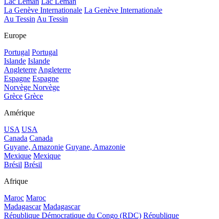
Lac Léman
Lac Léman
La Genève Internationale
La Genève Internationale
Au Tessin
Au Tessin
Europe
Portugal
Portugal
Islande
Islande
Angleterre
Angleterre
Espagne
Espagne
Norvège
Norvège
Grèce
Grèce
Amérique
USA
USA
Canada
Canada
Guyane, Amazonie
Guyane, Amazonie
Mexique
Mexique
Brésil
Brésil
Afrique
Maroc
Maroc
Madagascar
Madagascar
République Démocratique du Congo (RDC)
République