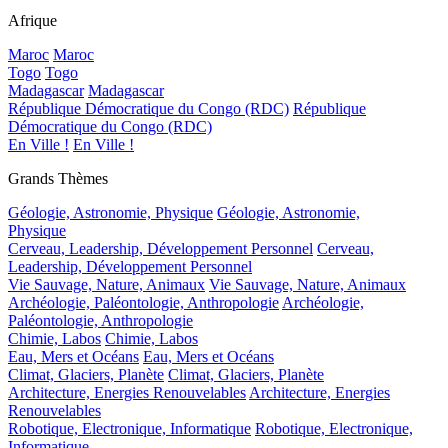
Afrique
Maroc
Maroc
Togo
Togo
Madagascar
Madagascar
République Démocratique du Congo (RDC)
République
Démocratique du Congo (RDC)
En Ville !
En Ville !
Grands Thèmes
Géologie, Astronomie, Physique
Géologie, Astronomie,
Physique
Cerveau, Leadership, Développement Personnel
Cerveau,
Leadership, Développement Personnel
Vie Sauvage, Nature, Animaux
Vie Sauvage, Nature, Animaux
Archéologie, Paléontologie, Anthropologie
Archéologie,
Paléontologie, Anthropologie
Chimie, Labos
Chimie, Labos
Eau, Mers et Océans
Eau, Mers et Océans
Climat, Glaciers, Planète
Climat, Glaciers, Planète
Architecture, Energies Renouvelables
Architecture, Energies
Renouvelables
Robotique, Electronique, Informatique
Robotique, Electronique,
Informatique