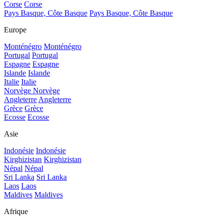
Corse
Corse
Pays Basque, Côte Basque
Pays Basque, Côte Basque
Europe
Monténégro
Monténégro
Portugal
Portugal
Espagne
Espagne
Islande
Islande
Italie
Italie
Norvège
Norvège
Angleterre
Angleterre
Grèce
Grèce
Ecosse
Ecosse
Asie
Indonésie
Indonésie
Kirghizistan
Kirghizistan
Népal
Népal
Sri Lanka
Sri Lanka
Laos
Laos
Maldives
Maldives
Afrique