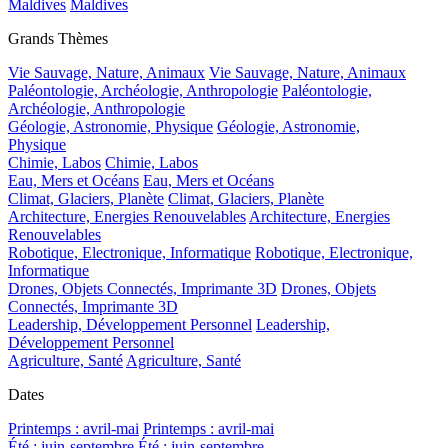
Maldives
Maldives
Grands Thèmes
Vie Sauvage, Nature, Animaux
Vie Sauvage, Nature, Animaux
Paléontologie, Archéologie, Anthropologie
Paléontologie,
Archéologie, Anthropologie
Géologie, Astronomie, Physique
Géologie, Astronomie,
Physique
Chimie, Labos
Chimie, Labos
Eau, Mers et Océans
Eau, Mers et Océans
Climat, Glaciers, Planète
Climat, Glaciers, Planète
Architecture, Energies Renouvelables
Architecture, Energies
Renouvelables
Robotique, Electronique, Informatique
Robotique, Electronique,
Informatique
Drones, Objets Connectés, Imprimante 3D
Drones, Objets
Connectés, Imprimante 3D
Leadership, Développement Personnel
Leadership,
Développement Personnel
Agriculture, Santé
Agriculture, Santé
Dates
Printemps : avril-mai
Printemps : avril-mai
Été : juin-septembre
Été : juin-septembre