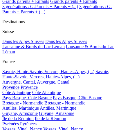
Grands-parents + Enfants
Grands-parents + Enfants
3 générations : G-Parents + Parents + (...)
3 générations : G-
Parents + Parents + (...)
Destinations
Suisse
Dans les Alpes Suisses
Dans les Alpes Suisses
Lausanne & Bords du Lac Léman
Lausanne & Bords du Lac
Léman
France
Savoie, Haute-Savoie, Vercors, Hautes-Alpes, (...)
Savoie,
Haute-Savoie, Vercors, Hautes-Alpes, (...)
Auvergne, Cantal,
Auvergne, Cantal,
Provence
Provence
Côte Atlantique
Côte Atlantique
Pays Basque, Côte Basque
Pays Basque, Côte Basque
Bretagne - Normandie
Bretagne - Normandie
Antilles, Martinique
Antilles, Martinique
Guyane, Amazonie
Guyane, Amazonie
Île de la Réunion
Île de la Réunion
Pyrénées
Pyrénées
Vosges, Vittel, Nancy
Vosges, Vittel, Nancy