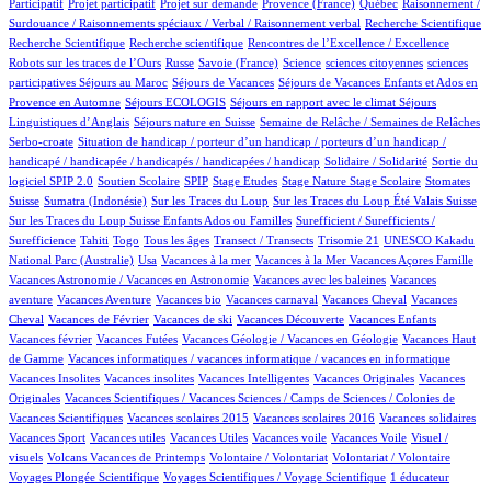
1/741
14/741
58/741
4/741
1/741
Participatif
Projet participatif
Projet sur demande
Provence (France)
Québec
Raisonnement /
1/741
1/741
Surdouance / Raisonnements spéciaux / Verbal / Raisonnement verbal
Recherche Scientifique
1/741
1/741
4/741
Recherche Scientifique
Recherche scientifique
Rencontres de l’Excellence / Excellence
48/741
3/741
7/741
1/741
1/741
Robots sur les traces de l’Ours
Russe
Savoie (France)
Science
sciences citoyennes
sciences
3/741
47/741
47/741
participatives
Séjours au Maroc
Séjours de Vacances
Séjours de Vacances Enfants et Ados en
3/741
19/741
73/741
Provence en Automne
Séjours ECOLOGIS
Séjours en rapport avec le climat
Séjours
10/741
47/741
10/741
Linguistiques d’Anglais
Séjours nature en Suisse
Semaine de Relâche / Semaines de Relâches
1/741
Serbo-croate
Situation de handicap / porteur d’un handicap / porteurs d’un handicap /
2/741
3/741
handicapé / handicapée / handicapés / handicapées / handicap
Solidaire / Solidarité
Sortie du
49/741
3/741
1/741
1/741
7/741
1/741
125/741
logiciel SPIP 2.0
Soutien Scolaire
SPIP
Stage Etudes
Stage Nature
Stage Scolaire
Stomates
7/741
2/741
9/741
7/741
Suisse
Sumatra (Indonésie)
Sur les Traces du Loup
Sur les Traces du Loup Été Valais Suisse
1/741
Sur les Traces du Loup Suisse Enfants Ados ou Familles
Surefficient / Surefficients /
22/741
6/741
13/741
47/741
1/741
1/741
Surefficience
Tahiti
Togo
Tous les âges
Transect / Transects
Trisomie 21
UNESCO Kakadu
13/741
1/741
1/741
1/741
18/741
National Parc (Australie)
Usa
Vacances à la mer
Vacances à la Mer
Vacances Açores Famille
1/741
1/741
Vacances Astronomie / Vacances en Astronomie
Vacances avec les baleines
Vacances
7/741
1/741
1/741
53/741
1/741
aventure
Vacances Aventure
Vacances bio
Vacances carnaval
Vacances Cheval
Vacances
17/741
1/741
1/741
17/741
1/741
Cheval
Vacances de Février
Vacances de ski
Vacances Découverte
Vacances Enfants
2/741
23/741
1/741
Vacances février
Vacances Futées
Vacances Géologie / Vacances en Géologie
Vacances Haut
1/741
1/741
de Gamme
Vacances informatiques / vacances informatique / vacances en informatique
1/741
1/741
2/741
1/741
Vacances Insolites
Vacances insolites
Vacances Intelligentes
Vacances Originales
Vacances
7/741
Originales
Vacances Scientifiques / Vacances Sciences / Camps de Sciences / Colonies de
1/741
1/741
1/741
1/741
Vacances Scientifiques
Vacances scolaires 2015
Vacances scolaires 2016
Vacances solidaires
1/741
1/741
1/741
1/741
1/741
Vacances Sport
Vacances utiles
Vacances Utiles
Vacances voile
Vacances Voile
Visuel /
7/741
1/741
1/741
50/741
visuels
Volcans Vacances de Printemps
Volontaire / Volontariat
Volontariat / Volontaire
9/741
77/741
Voyages Plongée Scientifique
Voyages Scientifiques / Voyage Scientifique
1 éducateur