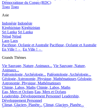
Démocratique du Congo (RDC)
Togo
Togo
Asie
Indonésie
Indonésie
Kirghizistan
Kirghizistan
Sri Lanka
Sri Lanka
Népal
Népal
Laos
Laos
Pacifique, Océanie et Australie
Pacifique, Océanie et Australie
En Ville !_-_
En Ville !_-_
Grands Thèmes
Vie Sauvage, Nature, Animaux...
Vie Sauvage, Nature,
Animaux...
Paléontologie, Archéologie...
Paléontologie, Archéologie...
Géologie, Astronomie, Physique, Mathématiques
Géologie,
Astronomie, Physique, Mathématiques
Chimie, Labos, Maths
Chimie, Labos, Maths
Eau, Mers et Océans
Eau, Mers et Océans
Leadership, Développement Personnel
Leadership,
Développement Personnel
Climat, Glaciers, Planète...
Climat, Glaciers, Planète...