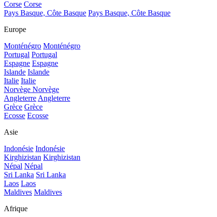
Corse
Corse
Pays Basque, Côte Basque
Pays Basque, Côte Basque
Europe
Monténégro
Monténégro
Portugal
Portugal
Espagne
Espagne
Islande
Islande
Italie
Italie
Norvège
Norvège
Angleterre
Angleterre
Grèce
Grèce
Ecosse
Ecosse
Asie
Indonésie
Indonésie
Kirghizistan
Kirghizistan
Népal
Népal
Sri Lanka
Sri Lanka
Laos
Laos
Maldives
Maldives
Afrique