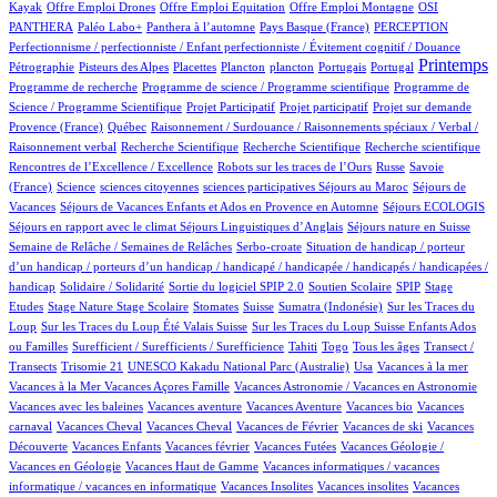
1/914
2/914
1/914
108/914
Kayak
Offre Emploi Drones
Offre Emploi Equitation
Offre Emploi Montagne
OSI
94/914
107/914
6/914
51/914
2/914
PANTHERA
Paléo Labo+
Panthera à l’automne
Pays Basque (France)
PERCEPTION
10/914
Perfectionnisme / perfectionniste / Enfant perfectionniste / Évitement cognitif / Douance
6/914
3/914
1/914
1/914
12/914
1/914
429/914
1/914
Printemps
Pétrographie
Pisteurs des Alpes
Placettes
Plancton
plancton
Portugais
Portugal
1/914
2/914
Programme de recherche
Programme de science / Programme scientifique
Programme de
1/914
1/914
15/914
78/914
Science / Programme Scientifique
Projet Participatif
Projet participatif
Projet sur demande
4/914
2/914
Provence (France)
Québec
Raisonnement / Surdouance / Raisonnements spéciaux / Verbal /
1/914
2/914
1/914
1/914
Raisonnement verbal
Recherche Scientifique
Recherche Scientifique
Recherche scientifique
4/914
101/914
4/914
Rencontres de l’Excellence / Excellence
Robots sur les traces de l’Ours
Russe
Savoie
11/914
1/914
1/914
1/914
100/914
(France)
Science
sciences citoyennes
sciences participatives
Séjours au Maroc
Séjours de
69/914
4/914
15/914
Vacances
Séjours de Vacances Enfants et Ados en Provence en Automne
Séjours ECOLOGIS
67/914
10/914
100/914
Séjours en rapport avec le climat
Séjours Linguistiques d’Anglais
Séjours nature en Suisse
12/914
2/914
Semaine de Relâche / Semaines de Relâches
Serbo-croate
Situation de handicap / porteur
d’un handicap / porteurs d’un handicap / handicapé / handicapée / handicapés / handicapées /
2/914
3/914
59/914
3/914
1/914
handicap
Solidaire / Solidarité
Sortie du logiciel SPIP 2.0
Soutien Scolaire
SPIP
Stage
1/914
11/914
1/914
178/914
4/914
2/914
Etudes
Stage Nature
Stage Scolaire
Stomates
Suisse
Sumatra (Indonésie)
Sur les Traces du
7/914
6/914
Loup
Sur les Traces du Loup Été Valais Suisse
Sur les Traces du Loup Suisse Enfants Ados
2/914
50/914
7/914
10/914
100/914
ou Familles
Surefficient / Surefficients / Surefficience
Tahiti
Togo
Tous les âges
Transect /
2/914
1/914
11/914
1/914
1/914
Transects
Trisomie 21
UNESCO Kakadu National Parc (Australie)
Usa
Vacances à la mer
1/914
72/914
1/914
Vacances à la Mer
Vacances Açores Famille
Vacances Astronomie / Vacances en Astronomie
1/914
11/914
1/914
1/914
Vacances avec les baleines
Vacances aventure
Vacances Aventure
Vacances bio
Vacances
106/914
1/914
19/914
1/914
1/914
carnaval
Vacances Cheval
Vacances Cheval
Vacances de Février
Vacances de ski
Vacances
70/914
1/914
2/914
22/914
Découverte
Vacances Enfants
Vacances février
Vacances Futées
Vacances Géologie /
1/914
1/914
Vacances en Géologie
Vacances Haut de Gamme
Vacances informatiques / vacances
1/914
1/914
1/914
informatique / vacances en informatique
Vacances Insolites
Vacances insolites
Vacances