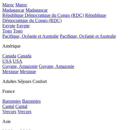
Maroc
Maroc
Madagascar
Madagascar
République Démocratique du Congo (RDC)
République
Démocratique du Congo (RDC)
Egypte
Egypte
Togo
Togo
Pacifique, Océanie et Australie
Pacifique, Océanie et Australie
Amérique
Canada
Canada
USA
USA
Guyane, Amazonie
Guyane, Amazonie
Mexique
Mexique
Adultes Séjours Confort
France
Baronnies
Baronnies
Cantal
Cantal
Vercors
Vercors
Asie