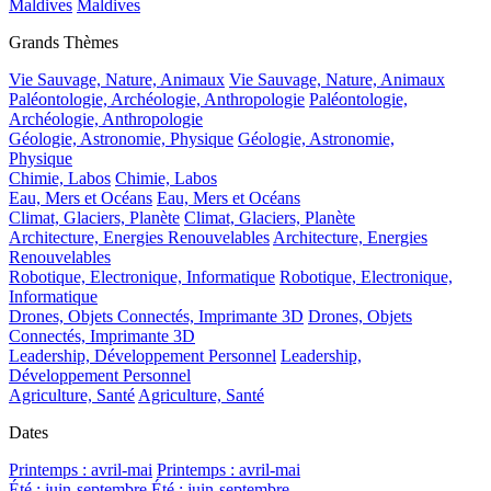
Maldives
Maldives
Grands Thèmes
Vie Sauvage, Nature, Animaux
Vie Sauvage, Nature, Animaux
Paléontologie, Archéologie, Anthropologie
Paléontologie,
Archéologie, Anthropologie
Géologie, Astronomie, Physique
Géologie, Astronomie,
Physique
Chimie, Labos
Chimie, Labos
Eau, Mers et Océans
Eau, Mers et Océans
Climat, Glaciers, Planète
Climat, Glaciers, Planète
Architecture, Energies Renouvelables
Architecture, Energies
Renouvelables
Robotique, Electronique, Informatique
Robotique, Electronique,
Informatique
Drones, Objets Connectés, Imprimante 3D
Drones, Objets
Connectés, Imprimante 3D
Leadership, Développement Personnel
Leadership,
Développement Personnel
Agriculture, Santé
Agriculture, Santé
Dates
Printemps : avril-mai
Printemps : avril-mai
Été : juin-septembre
Été : juin-septembre