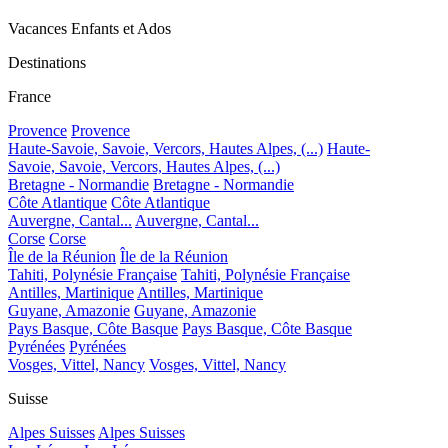
Vacances Enfants et Ados
Destinations
France
Provence
Provence
Haute-Savoie, Savoie, Vercors, Hautes Alpes, (...)
Haute-
Savoie, Savoie, Vercors, Hautes Alpes, (...)
Bretagne - Normandie
Bretagne - Normandie
Côte Atlantique
Côte Atlantique
Auvergne, Cantal...
Auvergne, Cantal...
Corse
Corse
Île de la Réunion
Île de la Réunion
Tahiti, Polynésie Française
Tahiti, Polynésie Française
Antilles, Martinique
Antilles, Martinique
Guyane, Amazonie
Guyane, Amazonie
Pays Basque, Côte Basque
Pays Basque, Côte Basque
Pyrénées
Pyrénées
Vosges, Vittel, Nancy
Vosges, Vittel, Nancy
Suisse
Alpes Suisses
Alpes Suisses