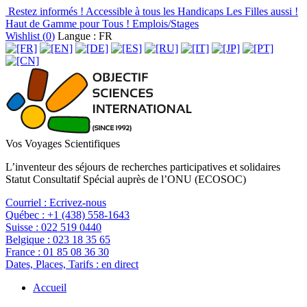
Restez informés !
Accessible à tous les Handicaps
Les Filles aussi !
Haut de Gamme pour Tous !
Emplois/Stages
Wishlist (
0
)
Langue : FR
Vos Voyages Scientifiques
L’inventeur des séjours de recherches participatives et solidaires
Statut Consultatif Spécial auprès de l’ONU (ECOSOC)
Courriel :
Ecrivez-nous
Québec :
+1 (438) 558-1643
Suisse :
022 519 0440
Belgique :
023 18 35 65
France :
01 85 08 36 30
Dates, Places, Tarifs :
en direct
Accueil