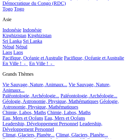
Démocratique du Congo (RDC)
Togo
Togo
Asie
Indonésie
Indonésie
Kirghizistan
Kirghizistan
Sri Lanka
Sri Lanka
Népal
Népal
Laos
Laos
Pacifique, Océanie et Australie
Pacifique, Océanie et Australie
En Ville !_-_
En Ville !_-_
Grands Thèmes
Vie Sauvage, Nature, Animaux...
Vie Sauvage, Nature,
Animaux...
Paléontologie, Archéologie...
Paléontologie, Archéologie...
Géologie, Astronomie, Physique, Mathématiques
Géologie,
Astronomie, Physique, Mathématiques
Chimie, Labos, Maths
Chimie, Labos, Maths
Eau, Mers et Océans
Eau, Mers et Océans
Leadership, Développement Personnel
Leadership,
Développement Personnel
Climat, Glaciers, Planète...
Climat, Glaciers, Planète...