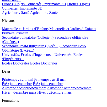
Drones, Objets Connectés, Imprimante 3D
Drones, Objets
Connectés, Imprimante 3D
Agriculture, Santé
Agriculture, Santé
Niveaux
Maternelle et Jardins d’Enfants
Maternelle et Jardins d’Enfants
Primaire
Primaire
Secondaire obligatoire (Collège...)
Secondaire obligatoire
(Collège...)
Secondaire Post-Obligatoire (Lycée...)
Secondaire Post-
Obligatoire (Lycée...)
Universités, Ecoles d’Ingénieurs...
Universités, Ecoles
d’Ingénieurs...
Ecoles Doctorales
Ecoles Doctorales
Dates
Printemps : avril-mai
Printemps : avril-mai
Été : juin-septembre
Été : juin-septembre
Automne : octobre-novembre
Automne : octobre-novembre
Hiver : décembre-mars
Hiver : décembre-mars
Formations