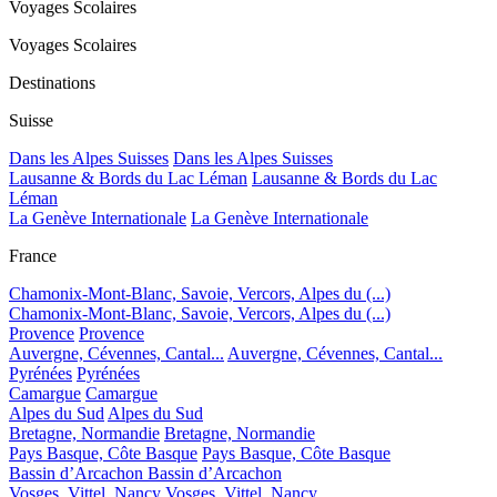
Voyages Scolaires
Voyages Scolaires
Destinations
Suisse
Dans les Alpes Suisses
Dans les Alpes Suisses
Lausanne & Bords du Lac Léman
Lausanne & Bords du Lac
Léman
La Genève Internationale
La Genève Internationale
France
Chamonix-Mont-Blanc, Savoie, Vercors, Alpes du (...)
Chamonix-Mont-Blanc, Savoie, Vercors, Alpes du (...)
Provence
Provence
Auvergne, Cévennes, Cantal...
Auvergne, Cévennes, Cantal...
Pyrénées
Pyrénées
Camargue
Camargue
Alpes du Sud
Alpes du Sud
Bretagne, Normandie
Bretagne, Normandie
Pays Basque, Côte Basque
Pays Basque, Côte Basque
Bassin d’Arcachon
Bassin d’Arcachon
Vosges, Vittel, Nancy
Vosges, Vittel, Nancy