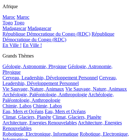
Afrique
Maroc
Maroc
Togo
Togo
Madagascar
Madagascar
République Démocratique du Congo (RDC)
République
Démocratique du Congo (RDC)
En Ville !
En Ville !
Grands Thèmes
Géologie, Astronomie, Physique
Géologie, Astronomie,
Physique
Cerveau, Leadership, Développement Personnel
Cerveau,
Leadership, Développement Personnel
Vie Sauvage, Nature, Animaux
Vie Sauvage, Nature, Animaux
Archéologie, Paléontologie, Anthropologie
Archéologie,
Paléontologie, Anthropologie
Chimie, Labos
Chimie, Labos
Eau, Mers et Océans
Eau, Mers et Océans
Climat, Glaciers, Planète
Climat, Glaciers, Planète
Architecture, Energies Renouvelables
Architecture, Energies
Renouvelables
Robotique, Electronique, Informatique
Robotique, Electronique,
Informatique