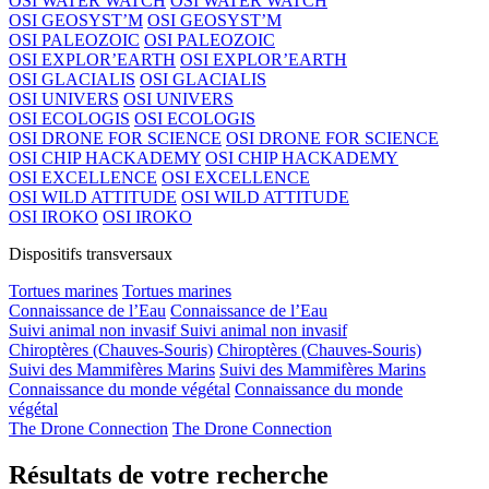
OSI WATER WATCH
OSI WATER WATCH
OSI GEOSYST’M
OSI GEOSYST’M
OSI PALEOZOIC
OSI PALEOZOIC
OSI EXPLOR’EARTH
OSI EXPLOR’EARTH
OSI GLACIALIS
OSI GLACIALIS
OSI UNIVERS
OSI UNIVERS
OSI ECOLOGIS
OSI ECOLOGIS
OSI DRONE FOR SCIENCE
OSI DRONE FOR SCIENCE
OSI CHIP HACKADEMY
OSI CHIP HACKADEMY
OSI EXCELLENCE
OSI EXCELLENCE
OSI WILD ATTITUDE
OSI WILD ATTITUDE
OSI IROKO
OSI IROKO
Dispositifs transversaux
Tortues marines
Tortues marines
Connaissance de l’Eau
Connaissance de l’Eau
Suivi animal non invasif
Suivi animal non invasif
Chiroptères (Chauves-Souris)
Chiroptères (Chauves-Souris)
Suivi des Mammifères Marins
Suivi des Mammifères Marins
Connaissance du monde végétal
Connaissance du monde
végétal
The Drone Connection
The Drone Connection
Résultats de votre recherche