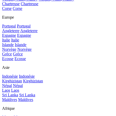
Chartreuse
Chartreuse
Corse
Corse
Europe
Portugal
Portugal
Angleterre
Angleterre
Espagne
Espagne
Italie
Italie
Islande
Islande
Norvège
Norvège
Grèce
Grèce
Ecosse
Ecosse
Asie
Indonésie
Indonésie
Kirghizistan
Kirghizistan
Népal
Népal
Laos
Laos
Sri Lanka
Sri Lanka
Maldives
Maldives
Afrique