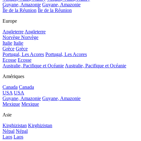
Guyane, Amazonie
Guyane, Amazonie
Île de la Réunion
Île de la Réunion
Europe
Angleterre
Angleterre
Norvège
Norvège
Italie
Italie
Grèce
Grèce
Portugal, Les Acores
Portugal, Les Acores
Ecosse
Ecosse
Australie, Pacifique et Océanie
Australie, Pacifique et Océanie
Amériques
Canada
Canada
USA
USA
Guyane, Amazonie
Guyane, Amazonie
Mexique
Mexique
Asie
Kirghizistan
Kirghizistan
Népal
Népal
Laos
Laos