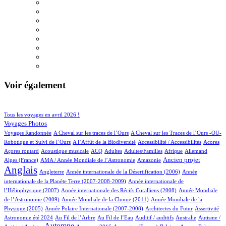
Voir également
92/914
214/914
Tous les voyages en avril 2026 !
152/914
Voyages Photos
4/914
4/914
Voyages Randonnée
A Cheval sur les traces de l’Ours
A Cheval sur les Traces de l’Ours -OU-
4/914
2/914
4/914
1/914
Robotique et Suivi de l’Ours
A l’Affût de la Biodiversité
Accessibilité / Accessibilités
Acores
2/914
100/914
27/914
13/914
2/914
68/914
18/914
Açores routard
Acoustique musicale
ACQ
Adultes
Adultes/Familles
Afrique
Allemand
12/914
6/914
259/914
705/914
Ancien projet
Alpes (France)
AMA / Année Mondiale de l’Astronomie
Amazonie
Anglais
61/914
6/914
14/914
Angleterre
Année internationale de la Désertification (2006)
Année
4/914
internationale de la Planète Terre (2007-2008-2009)
Année internationale de
1/914
12/914
l’Héliophysique (2007)
Année internationale des Récifs Coralliens (2008)
Année Mondiale
3/914
14/914
de l’Astronomie (2009)
Année Mondiale de la Chimie (2011)
Année Mondiale de la
6/914
3/914
1/914
72/914
Physique (2005)
Année Polaire Internationale (2007-2008)
Architectes du Futur
Assertivité
23/914
17/914
2/914
1/914
2/914
Astronomie été 2024
Au Fil de l’Arbre
Au Fil de l’Eau
Auditif / auditifs
Australie
Autisme /
430/914
4/914
4/914
1/914
2/914
Automne