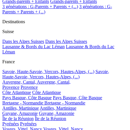
Grands-parents + Enfants
Grands-parents + Enfants
3 générations : G-Parents + Parents + (...)
3 générations : G-
Parents + Parents + (...)
Destinations
Suisse
Dans les Alpes Suisses
Dans les Alpes Suisses
Lausanne & Bords du Lac Léman
Lausanne & Bords du Lac
Léman
France
Savoie, Haute-Savoie, Vercors, Hautes-Alpes, (...)
Savoie,
Haute-Savoie, Vercors, Hautes-Alpes, (...)
Auvergne, Cantal,
Auvergne, Cantal,
Provence
Provence
Côte Atlantique
Côte Atlantique
Pays Basque, Côte Basque
Pays Basque, Côte Basque
Bretagne - Normandie
Bretagne - Normandie
Antilles, Martinique
Antilles, Martinique
Guyane, Amazonie
Guyane, Amazonie
Île de la Réunion
Île de la Réunion
Pyrénées
Pyrénées
Vosges, Vittel, Nancy
Vosges, Vittel, Nancy