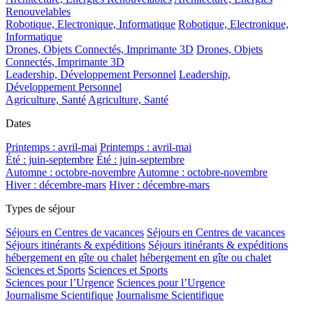
Renouvelables
Robotique, Electronique, Informatique
Robotique, Electronique,
Informatique
Drones, Objets Connectés, Imprimante 3D
Drones, Objets
Connectés, Imprimante 3D
Leadership, Développement Personnel
Leadership,
Développement Personnel
Agriculture, Santé
Agriculture, Santé
Dates
Printemps : avril-mai
Printemps : avril-mai
Été : juin-septembre
Été : juin-septembre
Automne : octobre-novembre
Automne : octobre-novembre
Hiver : décembre-mars
Hiver : décembre-mars
Types de séjour
Séjours en Centres de vacances
Séjours en Centres de vacances
Séjours itinérants & expéditions
Séjours itinérants & expéditions
hébergement en gîte ou chalet
hébergement en gîte ou chalet
Sciences et Sports
Sciences et Sports
Sciences pour l’Urgence
Sciences pour l’Urgence
Journalisme Scientifique
Journalisme Scientifique