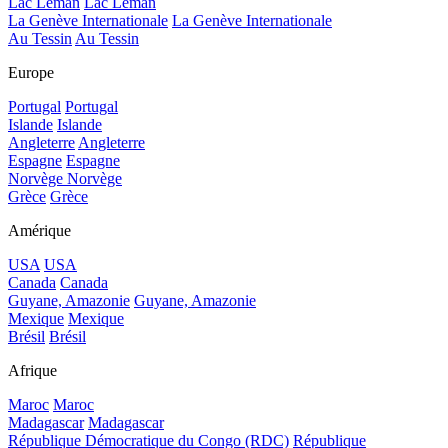
Lac Léman
Lac Léman
La Genève Internationale
La Genève Internationale
Au Tessin
Au Tessin
Europe
Portugal
Portugal
Islande
Islande
Angleterre
Angleterre
Espagne
Espagne
Norvège
Norvège
Grèce
Grèce
Amérique
USA
USA
Canada
Canada
Guyane, Amazonie
Guyane, Amazonie
Mexique
Mexique
Brésil
Brésil
Afrique
Maroc
Maroc
Madagascar
Madagascar
République Démocratique du Congo (RDC)
République