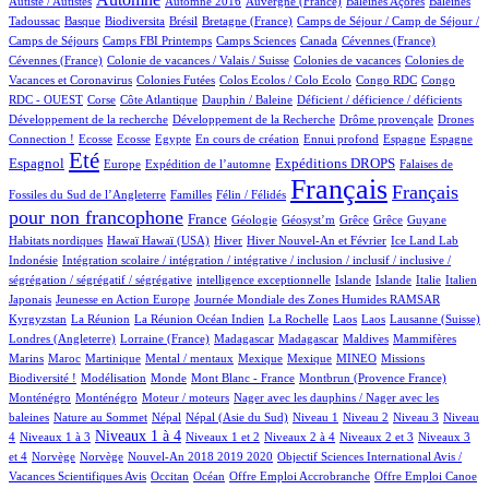
Autiste / Autistes
Automne 2016
Auvergne (France)
Baleines Açores
Baleines
1/914
79/914
1/914
14/914
110/914
Tadoussac
Basque
Biodiversita
Brésil
Bretagne (France)
Camps de Séjour / Camp de Séjour /
4/914
13/914
4/914
2/914
1/914
Camps de Séjours
Camps FBI Printemps
Camps Sciences
Canada
Cévennes (France)
1/914
4/914
3/914
Cévennes (France)
Colonie de vacances / Valais / Suisse
Colonies de vacances
Colonies de
1/914
1/914
1/914
2/914
Vacances et Coronavirus
Colonies Futées
Colos Ecolos / Colo Ecolo
Congo RDC
Congo
1/914
15/914
1/914
2/914
1/914
RDC - OUEST
Corse
Côte Atlantique
Dauphin / Baleine
Déficient / déficience / déficients
1/914
1/914
17/914
Développement de la recherche
Développement de la Recherche
Drôme provençale
Drones
1/914
1/914
1/914
16/914
2/914
18/914
11/914
248/914
Connection !
Ecosse
Ecosse
Egypte
En cours de création
Ennui profond
Espagne
Espagne
697/914
11/914
179/914
263/914
4/914
Eté
Espagnol
Expéditions DROPS
Europe
Expédition de l’automne
Falaises de
2/914
100/914
914/914
498/914
Français
Français
Fossiles du Sud de l’Angleterre
Familles
Félin / Félidés
pour non francophone
289/914
38/914
1/914
1/914
1/914
1/914
3/914
France
Géologie
Géosyst’m
Grêce
Grêce
Guyane
2/914
2/914
152/914
22/914
8/914
1/914
Habitats nordiques
Hawaï
Hawaï (USA)
Hiver
Hiver Nouvel-An et Février
Ice Land Lab
2/914
Indonésie
Intégration scolaire / intégration / intégrative / inclusion / inclusif / inclusive /
2/914
9/914
8/914
10/914
75/914
5/914
ségrégation / ségrégatif / ségrégative
intelligence exceptionnelle
Islande
Islande
Italie
Italien
2/914
5/914
101/914
Japonais
Jeunesse en Action Europe
Journée Mondiale des Zones Humides RAMSAR
5/914
3/914
1/914
1/914
1/914
2/914
57/914
Kyrgyzstan
La Réunion
La Réunion Océan Indien
La Rochelle
Laos
Laos
Lausanne (Suisse)
1/914
4/914
4/914
1/914
1/914
Londres (Angleterre)
Lorraine (France)
Madagascar
Madagascar
Maldives
Mammifères
8/914
6/914
2/914
1/914
1/914
31/914
38/914
Marins
Maroc
Martinique
Mental / mentaux
Mexique
Mexique
MINEO
Missions
1/914
4/914
1/914
8/914
12/914
Biodiversité !
Modélisation
Monde
Mont Blanc - France
Montbrun (Provence France)
12/914
2/914
1/914
Monténégro
Monténégro
Moteur / moteurs
Nager avec les dauphins / Nager avec les
3/914
15/914
15/914
13/914
11/914
13/914
114/914
baleines
Nature au Sommet
Népal
Népal (Asie du Sud)
Niveau 1
Niveau 2
Niveau 3
Niveau
131/914
380/914
13/914
49/914
15/914
158/914
Niveaux 1 à 4
4
Niveaux 1 à 3
Niveaux 1 et 2
Niveaux 2 à 4
Niveaux 2 et 3
Niveaux 3
2/914
2/914
14/914
1/914
et 4
Norvège
Norvège
Nouvel-An 2018 2019 2020
Objectif Sciences International Avis /
7/914
182/914
1/914
1/914
Vacances Scientifiques Avis
Occitan
Océan
Offre Emploi Accrobranche
Offre Emploi Canoe