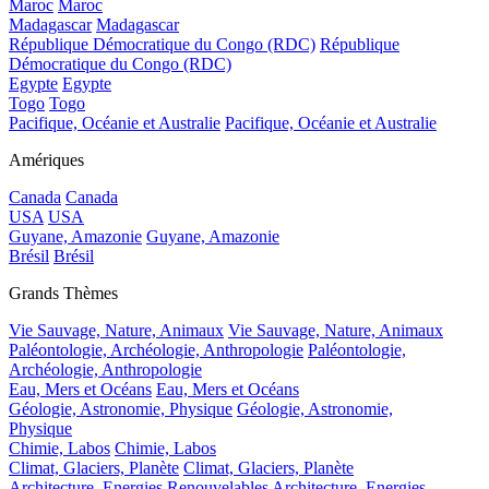
Maroc
Maroc
Madagascar
Madagascar
République Démocratique du Congo (RDC)
République
Démocratique du Congo (RDC)
Egypte
Egypte
Togo
Togo
Pacifique, Océanie et Australie
Pacifique, Océanie et Australie
Amériques
Canada
Canada
USA
USA
Guyane, Amazonie
Guyane, Amazonie
Brésil
Brésil
Grands Thèmes
Vie Sauvage, Nature, Animaux
Vie Sauvage, Nature, Animaux
Paléontologie, Archéologie, Anthropologie
Paléontologie,
Archéologie, Anthropologie
Eau, Mers et Océans
Eau, Mers et Océans
Géologie, Astronomie, Physique
Géologie, Astronomie,
Physique
Chimie, Labos
Chimie, Labos
Climat, Glaciers, Planète
Climat, Glaciers, Planète
Architecture, Energies Renouvelables
Architecture, Energies