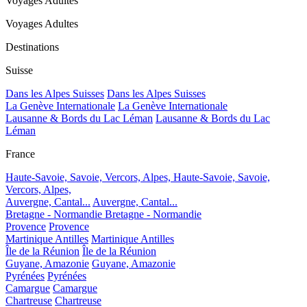
Voyages Adultes
Voyages Adultes
Destinations
Suisse
Dans les Alpes Suisses
Dans les Alpes Suisses
La Genève Internationale
La Genève Internationale
Lausanne & Bords du Lac Léman
Lausanne & Bords du Lac
Léman
France
Haute-Savoie, Savoie, Vercors, Alpes,
Haute-Savoie, Savoie,
Vercors, Alpes,
Auvergne, Cantal...
Auvergne, Cantal...
Bretagne - Normandie
Bretagne - Normandie
Provence
Provence
Martinique Antilles
Martinique Antilles
Île de la Réunion
Île de la Réunion
Guyane, Amazonie
Guyane, Amazonie
Pyrénées
Pyrénées
Camargue
Camargue
Chartreuse
Chartreuse