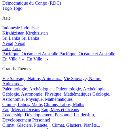
Démocratique du Congo (RDC)
Togo
Togo
Asie
Indonésie
Indonésie
Kirghizistan
Kirghizistan
Sri Lanka
Sri Lanka
Népal
Népal
Laos
Laos
Pacifique, Océanie et Australie
Pacifique, Océanie et Australie
En Ville !_-_
En Ville !_-_
Grands Thèmes
Vie Sauvage, Nature, Animaux...
Vie Sauvage, Nature,
Animaux...
Paléontologie, Archéologie...
Paléontologie, Archéologie...
Géologie, Astronomie, Physique, Mathématiques
Géologie,
Astronomie, Physique, Mathématiques
Chimie, Labos, Maths
Chimie, Labos, Maths
Eau, Mers et Océans
Eau, Mers et Océans
Leadership, Développement Personnel
Leadership,
Développement Personnel
Climat, Glaciers, Planète...
Climat, Glaciers, Planète...