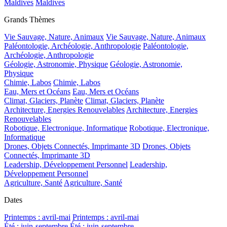
Maldives
Maldives
Grands Thèmes
Vie Sauvage, Nature, Animaux
Vie Sauvage, Nature, Animaux
Paléontologie, Archéologie, Anthropologie
Paléontologie,
Archéologie, Anthropologie
Géologie, Astronomie, Physique
Géologie, Astronomie,
Physique
Chimie, Labos
Chimie, Labos
Eau, Mers et Océans
Eau, Mers et Océans
Climat, Glaciers, Planète
Climat, Glaciers, Planète
Architecture, Energies Renouvelables
Architecture, Energies
Renouvelables
Robotique, Electronique, Informatique
Robotique, Electronique,
Informatique
Drones, Objets Connectés, Imprimante 3D
Drones, Objets
Connectés, Imprimante 3D
Leadership, Développement Personnel
Leadership,
Développement Personnel
Agriculture, Santé
Agriculture, Santé
Dates
Printemps : avril-mai
Printemps : avril-mai
Été : juin-septembre
Été : juin-septembre