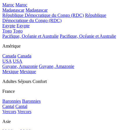
Maroc
Maroc
Madagascar
Madagascar
République Démocratique du Congo (RDC)
République
Démocratique du Congo (RDC)
Egypte
Egypte
Togo
Togo
Pacifique, Océanie et Australie
Pacifique, Océanie et Australie
Amérique
Canada
Canada
USA
USA
Guyane, Amazonie
Guyane, Amazonie
Mexique
Mexique
Adultes Séjours Confort
France
Baronnies
Baronnies
Cantal
Cantal
Vercors
Vercors
Asie