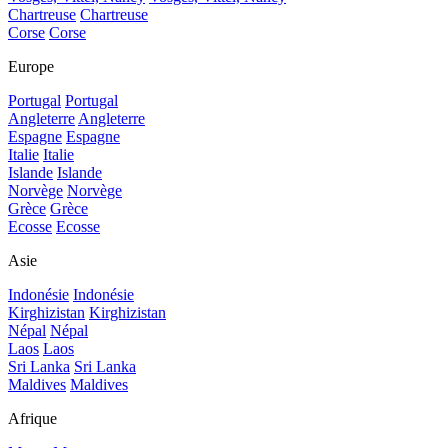
Chartreuse
Chartreuse
Corse
Corse
Europe
Portugal
Portugal
Angleterre
Angleterre
Espagne
Espagne
Italie
Italie
Islande
Islande
Norvège
Norvège
Grèce
Grèce
Ecosse
Ecosse
Asie
Indonésie
Indonésie
Kirghizistan
Kirghizistan
Népal
Népal
Laos
Laos
Sri Lanka
Sri Lanka
Maldives
Maldives
Afrique