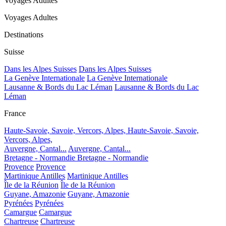
Voyages Adultes
Voyages Adultes
Destinations
Suisse
Dans les Alpes Suisses
Dans les Alpes Suisses
La Genève Internationale
La Genève Internationale
Lausanne & Bords du Lac Léman
Lausanne & Bords du Lac
Léman
France
Haute-Savoie, Savoie, Vercors, Alpes,
Haute-Savoie, Savoie,
Vercors, Alpes,
Auvergne, Cantal...
Auvergne, Cantal...
Bretagne - Normandie
Bretagne - Normandie
Provence
Provence
Martinique Antilles
Martinique Antilles
Île de la Réunion
Île de la Réunion
Guyane, Amazonie
Guyane, Amazonie
Pyrénées
Pyrénées
Camargue
Camargue
Chartreuse
Chartreuse