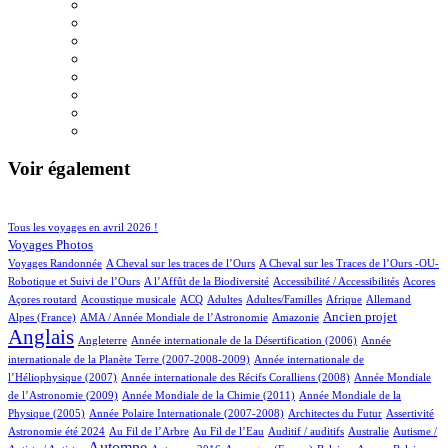
Voir également
108/994
215/994
Tous les voyages en avril 2026 !
173/994
Voyages Photos
4/994
5/994
Voyages Randonnée
A Cheval sur les traces de l’Ours
A Cheval sur les Traces de l’Ours -OU-
6/994
2/994
5/994
1/994
Robotique et Suivi de l’Ours
A l’Affût de la Biodiversité
Accessibilité / Accessibilités
Acores
2/994
100/994
33/994
16/994
3/994
77/994
21/994
Açores routard
Acoustique musicale
ACQ
Adultes
Adultes/Familles
Afrique
Allemand
12/994
13/994
311/994
761/994
Ancien projet
Alpes (France)
AMA / Année Mondiale de l’Astronomie
Amazonie
Anglais
56/994
8/994
15/994
Angleterre
Année internationale de la Désertification (2006)
Année
5/994
internationale de la Planète Terre (2007-2008-2009)
Année internationale de
3/994
12/994
l’Héliophysique (2007)
Année internationale des Récifs Coralliens (2008)
Année Mondiale
2/994
16/994
de l’Astronomie (2009)
Année Mondiale de la Chimie (2011)
Année Mondiale de la
5/994
3/994
1/994
59/994
Physique (2005)
Année Polaire Internationale (2007-2008)
Architectes du Futur
Assertivité
25/994
14/994
2/994
3/994
2/994
Astronomie été 2024
Au Fil de l’Arbre
Au Fil de l’Eau
Auditif / auditifs
Australie
Autisme /
465/994
4/994
5/994
1/994
2/994
Automne