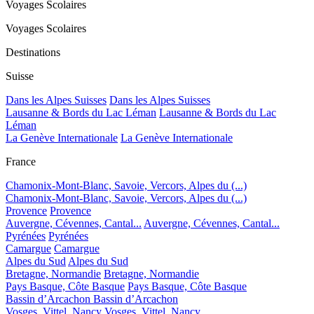
Voyages Scolaires
Voyages Scolaires
Destinations
Suisse
Dans les Alpes Suisses
Dans les Alpes Suisses
Lausanne & Bords du Lac Léman
Lausanne & Bords du Lac
Léman
La Genève Internationale
La Genève Internationale
France
Chamonix-Mont-Blanc, Savoie, Vercors, Alpes du (...)
Chamonix-Mont-Blanc, Savoie, Vercors, Alpes du (...)
Provence
Provence
Auvergne, Cévennes, Cantal...
Auvergne, Cévennes, Cantal...
Pyrénées
Pyrénées
Camargue
Camargue
Alpes du Sud
Alpes du Sud
Bretagne, Normandie
Bretagne, Normandie
Pays Basque, Côte Basque
Pays Basque, Côte Basque
Bassin d’Arcachon
Bassin d’Arcachon
Vosges, Vittel, Nancy
Vosges, Vittel, Nancy