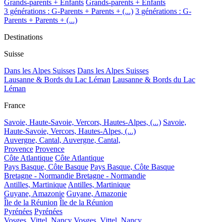
Grands-parents + Enfants
Grands-parents + Enfants
3 générations : G-Parents + Parents + (...)
3 générations : G-
Parents + Parents + (...)
Destinations
Suisse
Dans les Alpes Suisses
Dans les Alpes Suisses
Lausanne & Bords du Lac Léman
Lausanne & Bords du Lac
Léman
France
Savoie, Haute-Savoie, Vercors, Hautes-Alpes, (...)
Savoie,
Haute-Savoie, Vercors, Hautes-Alpes, (...)
Auvergne, Cantal,
Auvergne, Cantal,
Provence
Provence
Côte Atlantique
Côte Atlantique
Pays Basque, Côte Basque
Pays Basque, Côte Basque
Bretagne - Normandie
Bretagne - Normandie
Antilles, Martinique
Antilles, Martinique
Guyane, Amazonie
Guyane, Amazonie
Île de la Réunion
Île de la Réunion
Pyrénées
Pyrénées
Vosges, Vittel, Nancy
Vosges, Vittel, Nancy