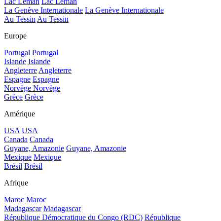
Lac Léman
Lac Léman
La Genève Internationale
La Genève Internationale
Au Tessin
Au Tessin
Europe
Portugal
Portugal
Islande
Islande
Angleterre
Angleterre
Espagne
Espagne
Norvège
Norvège
Grèce
Grèce
Amérique
USA
USA
Canada
Canada
Guyane, Amazonie
Guyane, Amazonie
Mexique
Mexique
Brésil
Brésil
Afrique
Maroc
Maroc
Madagascar
Madagascar
République Démocratique du Congo (RDC)
République