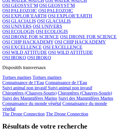
OSI WATER WATCH
OSI WATER WATCH
OSI GEOSYST’M
OSI GEOSYST’M
OSI PALEOZOIC
OSI PALEOZOIC
OSI EXPLOR’EARTH
OSI EXPLOR’EARTH
OSI GLACIALIS
OSI GLACIALIS
OSI UNIVERS
OSI UNIVERS
OSI ECOLOGIS
OSI ECOLOGIS
OSI DRONE FOR SCIENCE
OSI DRONE FOR SCIENCE
OSI CHIP HACKADEMY
OSI CHIP HACKADEMY
OSI EXCELLENCE
OSI EXCELLENCE
OSI WILD ATTITUDE
OSI WILD ATTITUDE
OSI IROKO
OSI IROKO
Dispositifs transversaux
Tortues marines
Tortues marines
Connaissance de l’Eau
Connaissance de l’Eau
Suivi animal non invasif
Suivi animal non invasif
Chiroptères (Chauves-Souris)
Chiroptères (Chauves-Souris)
Suivi des Mammifères Marins
Suivi des Mammifères Marins
Connaissance du monde végétal
Connaissance du monde
végétal
The Drone Connection
The Drone Connection
Résultats de votre recherche