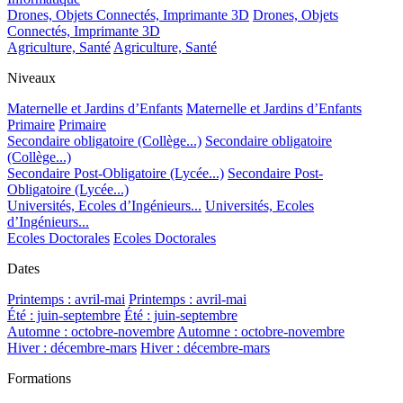
Drones, Objets Connectés, Imprimante 3D
Drones, Objets
Connectés, Imprimante 3D
Agriculture, Santé
Agriculture, Santé
Niveaux
Maternelle et Jardins d’Enfants
Maternelle et Jardins d’Enfants
Primaire
Primaire
Secondaire obligatoire (Collège...)
Secondaire obligatoire
(Collège...)
Secondaire Post-Obligatoire (Lycée...)
Secondaire Post-
Obligatoire (Lycée...)
Universités, Ecoles d’Ingénieurs...
Universités, Ecoles
d’Ingénieurs...
Ecoles Doctorales
Ecoles Doctorales
Dates
Printemps : avril-mai
Printemps : avril-mai
Été : juin-septembre
Été : juin-septembre
Automne : octobre-novembre
Automne : octobre-novembre
Hiver : décembre-mars
Hiver : décembre-mars
Formations