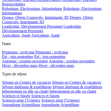
Renouvelables
Robotique, Electronique, Informatique
Robotique, Electronique,
Informatique
Drones, Objets Connectés, Imprimante 3D
Drones, Objets
Connectés, Imprimante 3D
Leadership, Développement Personnel
Leadership,
Développement Personnel
Agriculture, Santé
Agriculture, Santé
Dates
Printemps : avril-mai
Printemps : avril-mai
Été : juin-septembre
Été : juin-septembre
Automne : octobre-novembre
Automne : octobre-novembre
Hiver : décembre-mars
Hiver : décembre-mars
Types de séjour
Séjours en Centres de vacances
Séjours en Centres de vacances
Séjours itinérants & expéditions
Séjours itinérants & expéditions
hébergement en gîte ou chalet
hébergement en gîte ou chalet
Sciences et Sports
Sciences et Sports
Sciences pour l’Urgence
Sciences pour l’Urgence
Journalisme Scientifique
Journalisme Scientifique