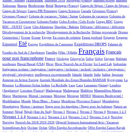
Autiste / Autistes
Automne 2016
Auvergne (France)
Baleines Açores
Baleines
1/994
103/994
1/994
12/994
116/994
Tadoussac
Basque
Biodiversita
Brésil
Bretagne (France)
Camps de Séjour / Camp de Séjour /
4/994
19/994
4/994
3/994
1/994
Camps de Séjours
Camps FBI Printemps
Camps Sciences
Canada
Cévennes (France)
1/994
4/994
3/994
Cévennes (France)
Colonie de vacances / Valais / Suisse
Colonies de vacances
Colonies de
1/994
1/994
1/994
3/994
Vacances et Coronavirus
Colonies Futées
Colos Ecolos / Colo Ecolo
Congo RDC
Congo
1/994
16/994
1/994
2/994
1/994
RDC - OUEST
Corse
Côte Atlantique
Dauphin / Baleine
Déficient / déficience / déficients
1/994
1/994
22/994
Développement de la recherche
Développement de la Recherche
Drôme provençale
Drones
2/994
2/994
1/994
23/994
1/994
15/994
12/994
248/994
Connection !
Ecosse
Ecosse
Egypte
En cours de création
Ennui profond
Espagne
Espagne
758/994
16/994
194/994
284/994
3/994
Eté
Espagnol
Expéditions DROPS
Europe
Expédition de l’automne
Falaises de
2/994
100/994
994/994
538/994
Français
Français
Fossiles du Sud de l’Angleterre
Familles
Félin / Félidés
pour non francophone
318/994
43/994
1/994
1/994
1/994
1/994
2/994
France
Géologie
Géosyst’m
Grêce
Grêce
Guyane
Habitats
2/994
2/994
167/994
29/994
8/994
1/994
1/994
nordiques
Hawaï
Hawaï (USA)
Hiver
Hiver Nouvel-An et Février
Ice Land Lab
Indonésie
Intégration scolaire / intégration / intégrative / inclusion / inclusif / inclusive / ségrégation /
1/994
9/994
8/994
16/994
85/994
5/994
2/994
ségrégatif / ségrégative
intelligence exceptionnelle
Islande
Islande
Italie
Italien
Japonais
5/994
102/994
7/994
Jeunesse en Action Europe
Journée Mondiale des Zones Humides RAMSAR
Kyrgyzstan
La
5/994
1/994
1/994
1/994
3/994
53/994
Réunion
La Réunion Océan Indien
La Rochelle
Laos
Laos
Lausanne (Suisse)
Londres
2/994
4/994
4/994
1/994
1/994
9/994
(Angleterre)
Lorraine (France)
Madagascar
Madagascar
Maldives
Mammifères Marins
8/994
2/994
1/994
1/994
42/994
52/994
1/994
Maroc
Martinique
Mental / mentaux
Mexique
Mexique
MINEO
Missions Biodiversité !
3/994
2/994
9/994
17/994
17/994
Modélisation
Monde
Mont Blanc - France
Montbrun (Provence France)
Monténégro
2/994
1/994
3/994
Monténégro
Moteur / moteurs
Nager avec les dauphins / Nager avec les baleines
Nature au
19/994
19/994
18/994
10/994
16/994
118/994
140/994
411/994
Sommet
Népal
Népal (Asie du Sud)
Niveau 1
Niveau 2
Niveau 3
Niveau 4
Niveaux 1 à 3
14/994
71/994
14/994
178/994
2/994
2/994
Niveaux 1 à 4
Niveaux 1 et 2
Niveaux 2 à 4
Niveaux 2 et 3
Niveaux 3 et 4
Norvège
21/994
1/994
Norvège
Nouvel-An 2018 2019 2020
Objectif Sciences International Avis / Vacances
10/994
188/994
1/994
1/994
1/994
Scientifiques Avis
Occitan
Océan
Offre Emploi Accrobranche
Offre Emploi Canoe Kayak