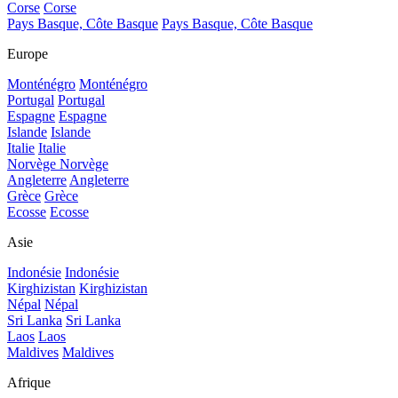
Corse
Corse
Pays Basque, Côte Basque
Pays Basque, Côte Basque
Europe
Monténégro
Monténégro
Portugal
Portugal
Espagne
Espagne
Islande
Islande
Italie
Italie
Norvège
Norvège
Angleterre
Angleterre
Grèce
Grèce
Ecosse
Ecosse
Asie
Indonésie
Indonésie
Kirghizistan
Kirghizistan
Népal
Népal
Sri Lanka
Sri Lanka
Laos
Laos
Maldives
Maldives
Afrique