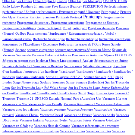
1/994
1/994
110/994
106/994
Offre Emploi Drones
Offre Emploi Equitation
Offre Emploi Montagne
OSI PANTHERA
109/994
6/994
58/994
1/994
Paléo Labo+
Panthera à l’automne
Pays Basque (France)
PERCEPTION
Perfectionnisme /
16/994
6/994
perfectionniste / Enfant perfectionniste / Évitement cognitif / Douance
Pétrographie
Pisteurs
3/994
1/994
1/994
11/994
3/994
469/994
1/994
Printemps
des Alpes
Placettes
Plancton
plancton
Portugais
Portugal
Programme de
1/994
2/994
recherche
Programme de science / Programme scientifique
Programme de Science /
1/994
1/994
16/994
86/994
Programme Scientifique
Projet Participatif
Projet participatif
Projet sur demande
Provence
7/994
1/994
(France)
Québec
Raisonnement / Surdouance / Raisonnements spéciaux / Verbal /
1/994
1/994
1/994
1/994
Raisonnement verbal
Recherche Scientifique
Recherche Scientifique
Recherche scientifique
6/994
102/994
4/994
Rencontres de l’Excellence / Excellence
Robots sur les traces de l’Ours
Russe
Savoie
17/994
1/994
1/994
2/994
100/994
(France)
Science
sciences citoyennes
sciences participatives
Séjours au Maroc
Séjours de
77/994
5/994
17/994
Vacances
Séjours de Vacances Enfants et Ados en Provence en Automne
Séjours ECOLOGIS
69/994
12/994
100/994
Séjours en rapport avec le climat
Séjours Linguistiques d’Anglais
Séjours nature en Suisse
17/994
2/994
Semaine de Relâche / Semaines de Relâches
Serbo-croate
Situation de handicap / porteur
d’un handicap / porteurs d’un handicap / handicapé / handicapée / handicapés / handicapées /
2/994
3/994
73/994
3/994
1/994
handicap
Solidaire / Solidarité
Sortie du logiciel SPIP 2.0
Soutien Scolaire
SPIP
Stage
1/994
17/994
1/994
184/994
4/994
2/994
Etudes
Stage Nature
Stage Scolaire
Stomates
Suisse
Sumatra (Indonésie)
Sur les Traces du
12/994
9/994
Loup
Sur les Traces du Loup Été Valais Suisse
Sur les Traces du Loup Suisse Enfants Ados
2/994
56/994
7/994
12/994
100/994
ou Familles
Surefficient / Surefficients / Surefficience
Tahiti
Togo
Tous les âges
Transect /
2/994
3/994
19/994
1/994
1/994
Transects
Trisomie 21
UNESCO Kakadu National Parc (Australie)
Usa
Vacances à la mer
1/994
58/994
1/994
Vacances à la Mer
Vacances Açores Famille
Vacances Astronomie / Vacances en Astronomie
1/994
17/994
1/994
1/994
Vacances avec les baleines
Vacances aventure
Vacances Aventure
Vacances bio
Vacances
106/994
1/994
25/994
1/994
1/994
carnaval
Vacances Cheval
Vacances Cheval
Vacances de Février
Vacances de ski
Vacances
57/994
1/994
2/994
28/994
Découverte
Vacances Enfants
Vacances février
Vacances Futées
Vacances Géologie /
1/994
1/994
Vacances en Géologie
Vacances Haut de Gamme
Vacances informatiques / vacances
1/994
1/994
1/994
informatique / vacances en informatique
Vacances Insolites
Vacances insolites
Vacances