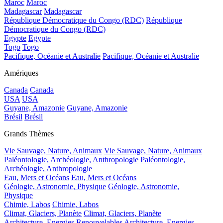
Maroc
Maroc
Madagascar
Madagascar
République Démocratique du Congo (RDC)
République
Démocratique du Congo (RDC)
Egypte
Egypte
Togo
Togo
Pacifique, Océanie et Australie
Pacifique, Océanie et Australie
Amériques
Canada
Canada
USA
USA
Guyane, Amazonie
Guyane, Amazonie
Brésil
Brésil
Grands Thèmes
Vie Sauvage, Nature, Animaux
Vie Sauvage, Nature, Animaux
Paléontologie, Archéologie, Anthropologie
Paléontologie,
Archéologie, Anthropologie
Eau, Mers et Océans
Eau, Mers et Océans
Géologie, Astronomie, Physique
Géologie, Astronomie,
Physique
Chimie, Labos
Chimie, Labos
Climat, Glaciers, Planète
Climat, Glaciers, Planète
Architecture, Energies Renouvelables
Architecture, Energies