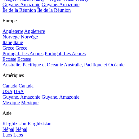
Guyane, Amazonie
Guyane, Amazonie
Île de la Réunion
Île de la Réunion
Europe
Angleterre
Angleterre
Norvège
Norvège
Italie
Italie
Grèce
Grèce
Portugal, Les Acores
Portugal, Les Acores
Ecosse
Ecosse
Australie, Pacifique et Océanie
Australie, Pacifique et Océanie
Amériques
Canada
Canada
USA
USA
Guyane, Amazonie
Guyane, Amazonie
Mexique
Mexique
Asie
Kirghizistan
Kirghizistan
Népal
Népal
Laos
Laos