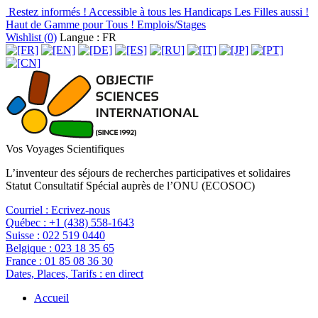
Restez informés !
Accessible à tous les Handicaps
Les Filles aussi !
Haut de Gamme pour Tous !
Emplois/Stages
Wishlist (
0
)
Langue : FR
Vos Voyages Scientifiques
L’inventeur des séjours de recherches participatives et solidaires
Statut Consultatif Spécial auprès de l’ONU (ECOSOC)
Courriel :
Ecrivez-nous
Québec :
+1 (438) 558-1643
Suisse :
022 519 0440
Belgique :
023 18 35 65
France :
01 85 08 36 30
Dates, Places, Tarifs :
en direct
Accueil