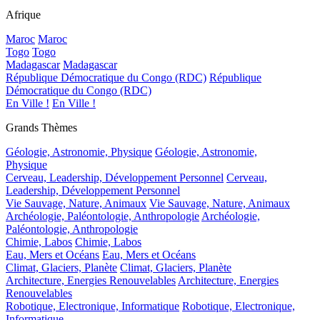
Afrique
Maroc
Maroc
Togo
Togo
Madagascar
Madagascar
République Démocratique du Congo (RDC)
République
Démocratique du Congo (RDC)
En Ville !
En Ville !
Grands Thèmes
Géologie, Astronomie, Physique
Géologie, Astronomie,
Physique
Cerveau, Leadership, Développement Personnel
Cerveau,
Leadership, Développement Personnel
Vie Sauvage, Nature, Animaux
Vie Sauvage, Nature, Animaux
Archéologie, Paléontologie, Anthropologie
Archéologie,
Paléontologie, Anthropologie
Chimie, Labos
Chimie, Labos
Eau, Mers et Océans
Eau, Mers et Océans
Climat, Glaciers, Planète
Climat, Glaciers, Planète
Architecture, Energies Renouvelables
Architecture, Energies
Renouvelables
Robotique, Electronique, Informatique
Robotique, Electronique,
Informatique