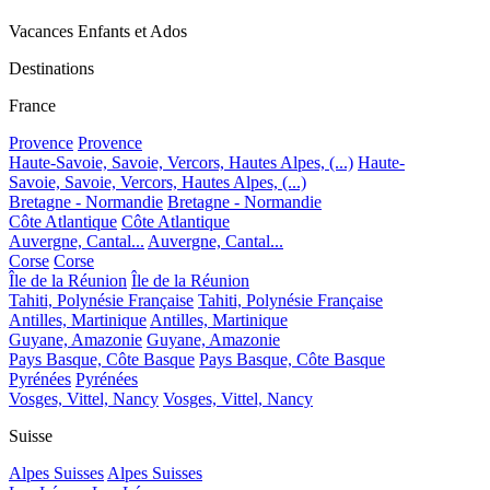
Vacances Enfants et Ados
Destinations
France
Provence
Provence
Haute-Savoie, Savoie, Vercors, Hautes Alpes, (...)
Haute-
Savoie, Savoie, Vercors, Hautes Alpes, (...)
Bretagne - Normandie
Bretagne - Normandie
Côte Atlantique
Côte Atlantique
Auvergne, Cantal...
Auvergne, Cantal...
Corse
Corse
Île de la Réunion
Île de la Réunion
Tahiti, Polynésie Française
Tahiti, Polynésie Française
Antilles, Martinique
Antilles, Martinique
Guyane, Amazonie
Guyane, Amazonie
Pays Basque, Côte Basque
Pays Basque, Côte Basque
Pyrénées
Pyrénées
Vosges, Vittel, Nancy
Vosges, Vittel, Nancy
Suisse
Alpes Suisses
Alpes Suisses