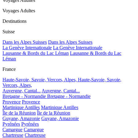
Voyages Adultes
Voyages Adultes
Destinations
Suisse
Dans les Alpes Suisses
Dans les Alpes Suisses
La Genève Internationale
La Genève Internationale
Lausanne & Bords du Lac Léman
Lausanne & Bords du Lac
Léman
France
Haute-Savoie, Savoie, Vercors, Alpes,
Haute-Savoie, Savoie,
Vercors, Alpes,
Auvergne, Cantal...
Auvergne, Cantal...
Bretagne - Normandie
Bretagne - Normandie
Provence
Provence
Martinique Antilles
Martinique Antilles
Île de la Réunion
Île de la Réunion
Guyane, Amazonie
Guyane, Amazonie
Pyrénées
Pyrénées
Camargue
Camargue
Chartreuse
Chartreuse