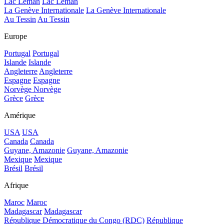
Lac Léman
Lac Léman
La Genève Internationale
La Genève Internationale
Au Tessin
Au Tessin
Europe
Portugal
Portugal
Islande
Islande
Angleterre
Angleterre
Espagne
Espagne
Norvège
Norvège
Grèce
Grèce
Amérique
USA
USA
Canada
Canada
Guyane, Amazonie
Guyane, Amazonie
Mexique
Mexique
Brésil
Brésil
Afrique
Maroc
Maroc
Madagascar
Madagascar
République Démocratique du Congo (RDC)
République