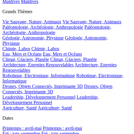
Maldives
Maldives
Grands Thèmes
Vie Sauvage, Nature, Animaux
Vie Sauvage, Nature, Animaux
Paléontologie, Archéologie, Anthropologie
Paléontologie,
Archéologie, Anthropologie
Géologie, Astronomie, Physique
Géologie, Astronomie,
Physique
Chimie, Labos
Chimie, Labos
Eau, Mers et Océans
Eau, Mers et Océans
Climat, Glaciers, Planète
Climat, Glaciers, Planète
Architecture, Energies Renouvelables
Architecture, Energies
Renouvelables
Robotique, Electronique, Informatique
Robotique, Electronique,
Informatique
Drones, Objets Connectés, Imprimante 3D
Drones, Objets
Connectés, Imprimante 3D
Leadership, Développement Personnel
Leadership,
Développement Personnel
Agriculture, Santé
Agriculture, Santé
Dates
Printemps : avril-mai
Printemps : avril-mai
Été : juin-septembre
Été : juin-septembre