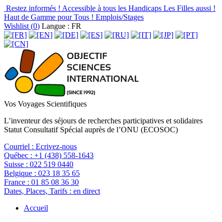
Restez informés !
Accessible à tous les Handicaps
Les Filles aussi !
Haut de Gamme pour Tous !
Emplois/Stages
Wishlist (
0
)
Langue : FR
Vos Voyages Scientifiques
L’inventeur des séjours de recherches participatives et solidaires
Statut Consultatif Spécial auprès de l’ONU (ECOSOC)
Courriel :
Ecrivez-nous
Québec :
+1 (438) 558-1643
Suisse :
022 519 0440
Belgique :
023 18 35 65
France :
01 85 08 36 30
Dates, Places, Tarifs :
en direct
Accueil