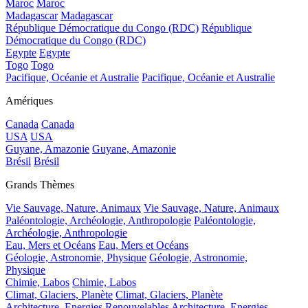
Maroc
Maroc
Madagascar
Madagascar
République Démocratique du Congo (RDC)
République
Démocratique du Congo (RDC)
Egypte
Egypte
Togo
Togo
Pacifique, Océanie et Australie
Pacifique, Océanie et Australie
Amériques
Canada
Canada
USA
USA
Guyane, Amazonie
Guyane, Amazonie
Brésil
Brésil
Grands Thèmes
Vie Sauvage, Nature, Animaux
Vie Sauvage, Nature, Animaux
Paléontologie, Archéologie, Anthropologie
Paléontologie,
Archéologie, Anthropologie
Eau, Mers et Océans
Eau, Mers et Océans
Géologie, Astronomie, Physique
Géologie, Astronomie,
Physique
Chimie, Labos
Chimie, Labos
Climat, Glaciers, Planète
Climat, Glaciers, Planète
Architecture, Energies Renouvelables
Architecture, Energies