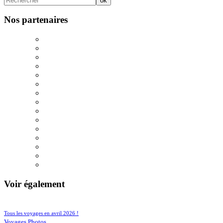
Nos partenaires
Voir également
90/874
198/874
Tous les voyages en avril 2026 !
149/874
Voyages Photos