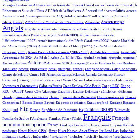
4/874
4/874
Voyages Randonnée
A Cheval sur les traces de l’Ours
A Cheval sur les Traces de l’Ours -OU-
5/874
2/874
2/874
1/874
Robotique et Suivi de l’Ours
A l’Affût de la Biodiversité
Accessibilité / Accessibilités
Acores
3/874
100/874
28/874
12/874
1/874
64/874
20/874
Açores routard
Acoustique musicale
ACQ
Adultes
Adultes/Familles
Afrique
Allemand
12/874
5/874
241/874
669/874
Ancien projet
Alpes (France)
AMA / Année Mondiale de l’Astronomie
Amazonie
Anglais
63/874
6/874
13/874
Angleterre
Année internationale de la Désertification (2006)
Année
5/874
internationale de la Planète Terre (2007-2008-2009)
Année internationale de
1/874
12/874
l’Héliophysique (2007)
Année internationale des Récifs Coralliens (2008)
Année Mondiale
2/874
15/874
de l’Astronomie (2009)
Année Mondiale de la Chimie (2011)
Année Mondiale de la
5/874
3/874
1/874
59/874
Physique (2005)
Année Polaire Internationale (2007-2008)
Architectes du Futur
Assertivité
25/874
16/874
2/874
1/874
2/874
Astronomie été 2024
Au Fil de l’Arbre
Au Fil de l’Eau
Auditif / auditifs
Australie
Autisme /
411/874
5/874
5/874
1/874
2/874
Automne
Autiste / Autistes
Automne 2016
Auvergne (France)
Baleines Açores
Baleines
1/874
75/874
1/874
13/874
109/874
Tadoussac
Basque
Biodiversita
Brésil
Bretagne (France)
Camps de Séjour / Camp de Séjour /
5/874
13/874
4/874
3/874
2/874
Camps de Séjours
Camps FBI Printemps
Camps Sciences
Canada
Cévennes (France)
1/874
5/874
3/874
Cévennes (France)
Colonie de vacances / Valais / Suisse
Colonies de vacances
Colonies de
1/874
1/874
1/874
1/874
Vacances et Coronavirus
Colonies Futées
Colos Ecolos / Colo Ecolo
Congo RDC
Congo
1/874
16/874
1/874
2/874
1/874
RDC - OUEST
Corse
Côte Atlantique
Dauphin / Baleine
Déficient / déficience / déficients
1/874
1/874
13/874
Développement de la recherche
Développement de la Recherche
Drôme provençale
Drones
1/874
1/874
1/874
14/874
1/874
20/874
14/874
245/874
Connection !
Ecosse
Ecosse
Egypte
En cours de création
Ennui profond
Espagne
Espagne
663/874
11/874
171/874
255/874
4/874
Eté
Espagnol
Expéditions DROPS
Europe
Expédition de l’automne
Falaises de
3/874
100/874
874/874
472/874
Français
Français
Fossiles du Sud de l’Angleterre
Familles
Félin / Félidés
pour non francophone
282/874
33/874
1/874
1/874
1/874
1/874
2/874
France
Géologie
Géosyst’m
Grêce
Grêce
Guyane
Habitats
2/874
2/874
138/874
22/874
8/874
2/874
1/874
nordiques
Hawaï
Hawaï (USA)
Hiver
Hiver Nouvel-An et Février
Ice Land Lab
Indonésie
Intégration scolaire / intégration / intégrative / inclusion / inclusif / inclusive / ségrégation /