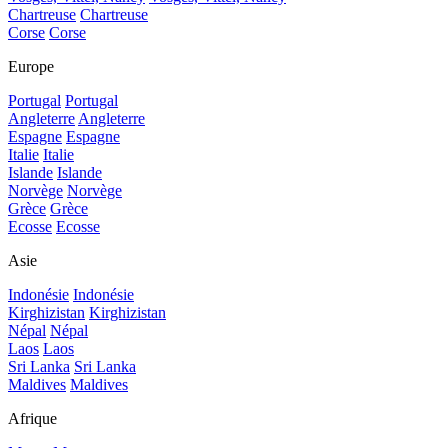
Chartreuse
Chartreuse
Corse
Corse
Europe
Portugal
Portugal
Angleterre
Angleterre
Espagne
Espagne
Italie
Italie
Islande
Islande
Norvège
Norvège
Grèce
Grèce
Ecosse
Ecosse
Asie
Indonésie
Indonésie
Kirghizistan
Kirghizistan
Népal
Népal
Laos
Laos
Sri Lanka
Sri Lanka
Maldives
Maldives
Afrique