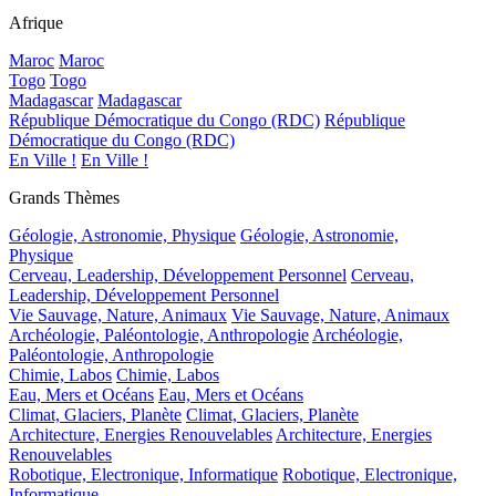
Afrique
Maroc
Maroc
Togo
Togo
Madagascar
Madagascar
République Démocratique du Congo (RDC)
République
Démocratique du Congo (RDC)
En Ville !
En Ville !
Grands Thèmes
Géologie, Astronomie, Physique
Géologie, Astronomie,
Physique
Cerveau, Leadership, Développement Personnel
Cerveau,
Leadership, Développement Personnel
Vie Sauvage, Nature, Animaux
Vie Sauvage, Nature, Animaux
Archéologie, Paléontologie, Anthropologie
Archéologie,
Paléontologie, Anthropologie
Chimie, Labos
Chimie, Labos
Eau, Mers et Océans
Eau, Mers et Océans
Climat, Glaciers, Planète
Climat, Glaciers, Planète
Architecture, Energies Renouvelables
Architecture, Energies
Renouvelables
Robotique, Electronique, Informatique
Robotique, Electronique,
Informatique