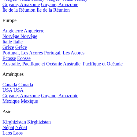
Guyane, Amazonie
Guyane, Amazonie
Île de la Réunion
Île de la Réunion
Europe
Angleterre
Angleterre
Norvège
Norvège
Italie
Italie
Grèce
Grèce
Portugal, Les Acores
Portugal, Les Acores
Ecosse
Ecosse
Australie, Pacifique et Océanie
Australie, Pacifique et Océanie
Amériques
Canada
Canada
USA
USA
Guyane, Amazonie
Guyane, Amazonie
Mexique
Mexique
Asie
Kirghizistan
Kirghizistan
Népal
Népal
Laos
Laos