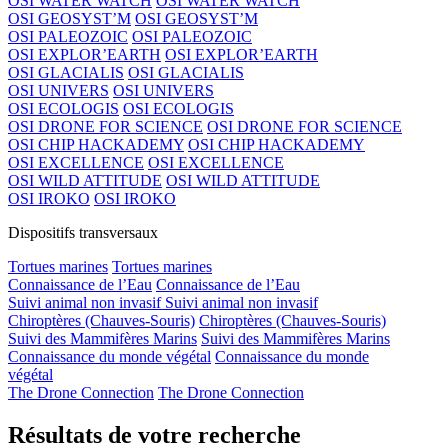
OSI WATER WATCH
OSI WATER WATCH
OSI GEOSYST’M
OSI GEOSYST’M
OSI PALEOZOIC
OSI PALEOZOIC
OSI EXPLOR’EARTH
OSI EXPLOR’EARTH
OSI GLACIALIS
OSI GLACIALIS
OSI UNIVERS
OSI UNIVERS
OSI ECOLOGIS
OSI ECOLOGIS
OSI DRONE FOR SCIENCE
OSI DRONE FOR SCIENCE
OSI CHIP HACKADEMY
OSI CHIP HACKADEMY
OSI EXCELLENCE
OSI EXCELLENCE
OSI WILD ATTITUDE
OSI WILD ATTITUDE
OSI IROKO
OSI IROKO
Dispositifs transversaux
Tortues marines
Tortues marines
Connaissance de l’Eau
Connaissance de l’Eau
Suivi animal non invasif
Suivi animal non invasif
Chiroptères (Chauves-Souris)
Chiroptères (Chauves-Souris)
Suivi des Mammifères Marins
Suivi des Mammifères Marins
Connaissance du monde végétal
Connaissance du monde
végétal
The Drone Connection
The Drone Connection
Résultats de votre recherche