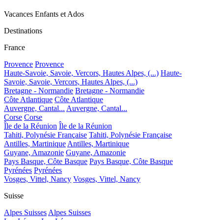
Vacances Enfants et Ados
Destinations
France
Provence
Provence
Haute-Savoie, Savoie, Vercors, Hautes Alpes, (...)
Haute-
Savoie, Savoie, Vercors, Hautes Alpes, (...)
Bretagne - Normandie
Bretagne - Normandie
Côte Atlantique
Côte Atlantique
Auvergne, Cantal...
Auvergne, Cantal...
Corse
Corse
Île de la Réunion
Île de la Réunion
Tahiti, Polynésie Française
Tahiti, Polynésie Française
Antilles, Martinique
Antilles, Martinique
Guyane, Amazonie
Guyane, Amazonie
Pays Basque, Côte Basque
Pays Basque, Côte Basque
Pyrénées
Pyrénées
Vosges, Vittel, Nancy
Vosges, Vittel, Nancy
Suisse
Alpes Suisses
Alpes Suisses