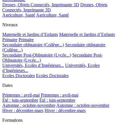
Drones, Objets Connectés, Imprimante 3D
Drones, Objets
Connectés, Imprimante 3D
Agriculture, Santé
Agriculture, Santé
Niveaux
Maternelle et Jardins d’Enfants
Maternelle et Jardins d’Enfants
Primaire
Primaire
Secondaire obligatoire (Collège...)
Secondaire obligatoire
(Collège...)
Secondaire Post-Obligatoire (Lycée...)
Secondaire Post-
Obligatoire (Lycée...)
Universités, Ecoles d’Ingénieurs...
Universités, Ecoles
d’Ingénieurs...
Ecoles Doctorales
Ecoles Doctorales
Dates
Printemps : avril-mai
Printemps : avril-mai
Été : juin-septembre
Été : juin-septembre
Automne : octobre-novembre
Automne : octobre-novembre
Hiver : décembre-mars
Hiver : décembre-mars
Formations