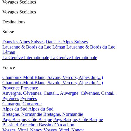
Voyages Scolaires
Voyages Scolaires
Destinations
Suisse
Dans les Alpes Suisses
Dans les Alpes Suisses
Lausanne & Bords du Lac Léman
Lausanne & Bords du Lac
Léman
La Genève Internationale
La Genève Internationale
France
Chamonix-Mont-Blanc, Savoie, Vercors, Alpes du (...)
Chamonix-Mont-Blanc, Savoie, Vercors, Alpes du (...)
Provence
Provence
Auvergne, Cévennes, Cantal...
Auvergne, Cévennes, Cantal...
Pyrénées
Pyrénées
Camargue
Camargue
Alpes du Sud
Alpes du Sud
Bretagne, Normandie
Bretagne, Normandie
Pays Basque, Côte Basque
Pays Basque, Côte Basque
Bassin d’Arcachon
Bassin d’Arcachon
Vosges, Vittel, Nancy
Vosges, Vittel, Nancy