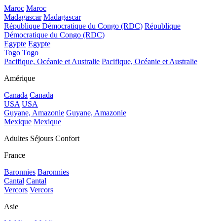
Maroc
Maroc
Madagascar
Madagascar
République Démocratique du Congo (RDC)
République
Démocratique du Congo (RDC)
Egypte
Egypte
Togo
Togo
Pacifique, Océanie et Australie
Pacifique, Océanie et Australie
Amérique
Canada
Canada
USA
USA
Guyane, Amazonie
Guyane, Amazonie
Mexique
Mexique
Adultes Séjours Confort
France
Baronnies
Baronnies
Cantal
Cantal
Vercors
Vercors
Asie