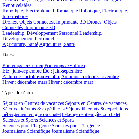
Renouvelables
Robotique, Electronique, Informatique
Robotique, Electronique,
Informatique
Drones, Objets Connectés, Imprimante 3D
Drones, Objets
Connectés, Imprimante 3D
Leadership, Développement Personnel
Leadership,
Développement Personnel
Agriculture, Santé
Agriculture, Santé
Dates
Printemps : avril-mai
Printemps : avril-mai
Été : juin-septembre
Été : juin-septembre
Automne : octobre-novembre
Automne : octobre-novembre
Hiver : décembre-mars
Hiver : décembre-mars
Types de séjour
Séjours en Centres de vacances
Séjours en Centres de vacances
Séjours itinérants & expéditions
Séjours itinérants & expéditions
hébergement en gîte ou chalet
hébergement en gîte ou chalet
Sciences et Sports
Sciences et Sports
Sciences pour l’Urgence
Sciences pour l’Urgence
Journalisme Scientifique
Journalisme Scientifique