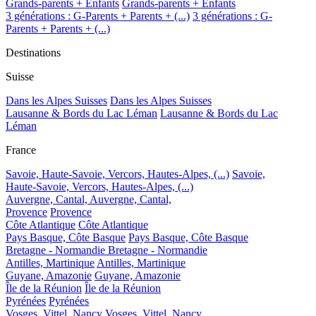
Grands-parents + Enfants
Grands-parents + Enfants
3 générations : G-Parents + Parents + (...)
3 générations : G-
Parents + Parents + (...)
Destinations
Suisse
Dans les Alpes Suisses
Dans les Alpes Suisses
Lausanne & Bords du Lac Léman
Lausanne & Bords du Lac
Léman
France
Savoie, Haute-Savoie, Vercors, Hautes-Alpes, (...)
Savoie,
Haute-Savoie, Vercors, Hautes-Alpes, (...)
Auvergne, Cantal,
Auvergne, Cantal,
Provence
Provence
Côte Atlantique
Côte Atlantique
Pays Basque, Côte Basque
Pays Basque, Côte Basque
Bretagne - Normandie
Bretagne - Normandie
Antilles, Martinique
Antilles, Martinique
Guyane, Amazonie
Guyane, Amazonie
Île de la Réunion
Île de la Réunion
Pyrénées
Pyrénées
Vosges, Vittel, Nancy
Vosges, Vittel, Nancy