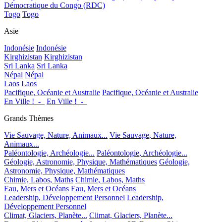
Démocratique du Congo (RDC)
Togo
Togo
Asie
Indonésie
Indonésie
Kirghizistan
Kirghizistan
Sri Lanka
Sri Lanka
Népal
Népal
Laos
Laos
Pacifique, Océanie et Australie
Pacifique, Océanie et Australie
En Ville !_-_
En Ville !_-_
Grands Thèmes
Vie Sauvage, Nature, Animaux...
Vie Sauvage, Nature,
Animaux...
Paléontologie, Archéologie...
Paléontologie, Archéologie...
Géologie, Astronomie, Physique, Mathématiques
Géologie,
Astronomie, Physique, Mathématiques
Chimie, Labos, Maths
Chimie, Labos, Maths
Eau, Mers et Océans
Eau, Mers et Océans
Leadership, Développement Personnel
Leadership,
Développement Personnel
Climat, Glaciers, Planète...
Climat, Glaciers, Planète...