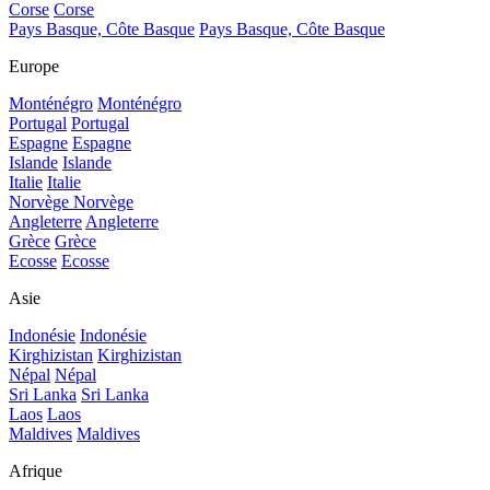
Corse
Corse
Pays Basque, Côte Basque
Pays Basque, Côte Basque
Europe
Monténégro
Monténégro
Portugal
Portugal
Espagne
Espagne
Islande
Islande
Italie
Italie
Norvège
Norvège
Angleterre
Angleterre
Grèce
Grèce
Ecosse
Ecosse
Asie
Indonésie
Indonésie
Kirghizistan
Kirghizistan
Népal
Népal
Sri Lanka
Sri Lanka
Laos
Laos
Maldives
Maldives
Afrique